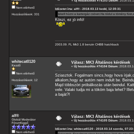
«
Új hozzászólás #74103 Dátum:
2018.03.1
Nem elérhető
Idézetet írta: alf® - 2018.03.13 kedd, 12:35:31
lekell húzni a kartergáz csövet.Ha tódul a tömény füst
Hozzászólások: 331
Köszi, ez jó infó!
2003.09. FL Mk3 1.8 benzin CHBB hatchback
whitecat0120
Válasz: MK3 Általános kérdések
Kezdő
«
Új hozzászólás #74104 Dátum:
2018.03.14
Nem elérhető
Sziasztok. Fogalmam sincs,hogy hova írjak,
alkalom,hogy az autóm nem indult be. Beindu
Hozzászólások: 12
Majd többszöri próbálkozás után beindul. Ka
vele. Valaki tudja mi a tököm baja lehet? Il
a baját?!
alf®
Válasz: MK3 Általános kérdések
Globál Moderátor
«
Új hozzászólás #74105 Dátum:
2018.03.14
Fórumfüggő
Idézetet írta: whitecat0120 - 2018.03.14 szerda, 07:23
Nem elérhető
Sziasztok. Fogalmam sincs,hogy hova írjak,de egy oly