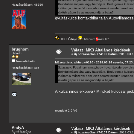
Beindul másodjára vagy hatodjára. Bedugom a kulcsot,e
Hozzászólások: 48650
indítom,a műszerfal nem jelez semmit,minden rendben v
rákötik gépre és az megmondja a baját?!
gyujtáskulcs kontakthiba talán.Autovillamoss
TDCI Űrhajó
Titanium
S
max 18"
brughom
Válasz: MK3 Általános kérdések
Haladó
«
Új hozzászólás #74106 Dátum:
2018.03.14
Nem elérhető
Idézetet írta: whitecat0120 - 2018.03.14 szerda, 07:23
Sziasztok. Fogalmam sincs,hogy hova írjak,de egy oly
Hozzászólások: 485
Beindul másodjára vagy hatodjára. Bedugom a kulcsot,e
indítom,a műszerfal nem jelez semmit,minden rendben v
rákötik gépre és az megmondja a baját?!
A kulcs nincs elkopva? Mindkét kulccsal próbá
mondejó 2.5 V6
AndyA
Válasz: MK3 Általános kérdések
Adminisztrátor
«
Új hozzászólás #74107 Dátum:
2018.03.14