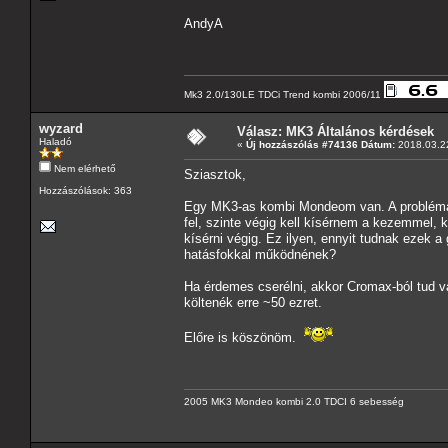
AndyA
Mk3 2.0/130LE TDCi Trend kombi 2006/11
wyzard
Válasz: MK3 Általános kérdések
Haladó
«
Új hozzászólás #74136 Dátum:
2018.03.22
Nem elérhető
Sziasztok,
Hozzászólások: 363
Egy MK3-as kombi Mondeom van. A problémám 
fel, szinte végig kell kísérnem a kezemmel, k
kísérni végig. Ez ilyen, ennyit tudnak ezek a
hatásfokkal működnének?
Ha érdemes cserélni, akkor Cromax-ból tud v
költenék erre ~50 ezret.
Előre is köszönöm.
2005 MK3 Mondeo kombi 2.0 TDCI 6 sebesség