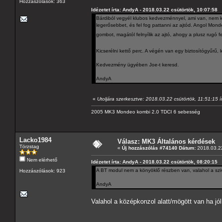
Hozzászólások: 363
Idézetet írta: AndyA - 2018.03.22 csütörtök, 10:07:58
Bárdiból vegyél klubos kedvezménnyel, ami van, nem ke
legerősebbet, és fel fog pattanni az ajtód. Angol Mon
gombot, magától felnyílik az ajtó, ahogy a plusz rugó f
Kicserélni kettő perc. A végén van egy biztosítógyűrű, l
Kedvezmény ügyében Joe-t keresd.
AndyA
«
Utoljára szerkesztve: 2018.03.22 csütörtök, 11:51:15 í
2005 MK3 Mondeo kombi 2.0 TDCI 6 sebesség
Lacko1984
Válasz: MK3 Általános kérdések
Törzstag
«
Új hozzászólás #74140 Dátum:
2018.03.22
Nem elérhető
Idézetet írta: AndyA - 2018.03.22 csütörtök, 08:20:15
A BT modul nem a könyöklő részben van, valahol a szivar
Hozzászólások: 923
AndyA
Valahol a középkonzol alatt/mögött van ha jó