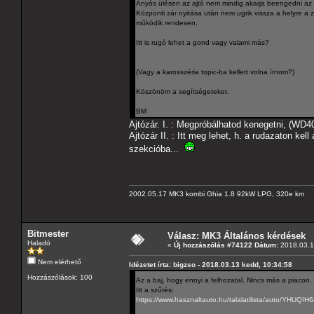
Anyós ülésen az ajtó nem mindig akarja beengedni az
Központi zár nyitása után nem ugrik vissza a helyre a zá
működik rendesen.
Itt is rugó lehet a gond vagy valami más?
(Vagy a karosszéria topic-ba kellett volna írnom?)
Köszönöm a segítségeteket.
BM
Ajtózár. I. : Megpróbálhatod kenegetni, (WD40)
Ajtózár II. : Itt meg lehet, h. a rudazaton kel
szekcióba...
2002.05.17 MK3 kombi Ghia 1.8 92kW LPG, 320e km
Bitmester
Válasz: MK3 Általános kérdések
Haladó
«
Új hozzászólás #74122 Dátum:
2018.03.19
Nem elérhető
Idézetet írta: bigzso - 2018.03.13 kedd, 10:34:58
Hozzászólások: 100
Az a baj, hogy ennyi a felhozatal. Nincs más a piacon.
Itt a szűrés:
https://www.hasznaltauto.hu/talalatilist