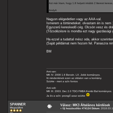
Azt már írtam, hogy 1.8 helyett inkább 2 literest keres
AndyA
Nagyon elégedetlen vagy az AAA-val.
Ismerem a történeteket. olvastam én is nem 1
Egyszerű kereskedő cég. Olcsón vesz és dr
(Tőzsdézésre is mondta ezt nagy gazdasági g
Ha ezzel a tudattal mész oda, akkor szerintem 
(Saját példámat nem hozom fel. Panaszra ni
BM
Ami van:
MK IV. 2008 1.6 Benzin. LX. Jobb kormányos.
Itt mindenkinek ezen az oldalon van a kormány.
Szürke - mert a szín fontos
Ami volt:
MK III. 2003. Dec 2.0 TDCi FMBA Kombi Bal kormányos.
Ja és a szín: pezsgő azaz szürke
SPANNER
Válasz: MK3 Általános kérdések
Megszállott
«
Új hozzászólás #74124 Dátum:
2018.03.19