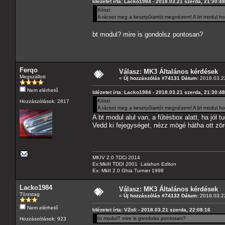
Idézetet írta: Lacko1984 - 2018.03.21 szerda, 21:30:48
Köszi.
A rácsot meg a kesztyűtartót megnézem! A bt modul h
bt modul? mire is gondolsz pontosan?
Ferqo
Válasz: MK3 Általános kérdések
Megszállott
«
Új hozzászólás #74131 Dátum:
2018.03.22
Nem elérhető
Idézetet írta: Lacko1984 - 2018.03.21 szerda, 21:30:48
Köszi.
Hozzászólások: 2817
A rácsot meg a kesztyűtartót megnézem! A bt modul h
A bt modul alul van, a fűtésbox alatt, ha jól
Vedd ki fejegységet, nézz mögé hátha ott zör
MKIV 2.0 TDCi 2014
Ex:MkIII TDDI 2001 Lalahun Editon
Ex: MkII 2.0 Ghia Turnier 1998
Lacko1984
Válasz: MK3 Általános kérdések
Törzstag
«
Új hozzászólás #74132 Dátum:
2018.03.22
Nem elérhető
Idézetet írta: VZoli - 2018.03.21 szerda, 22:08:16
bt modul? mire is gondolsz pontosan?
Hozzászólások: 923