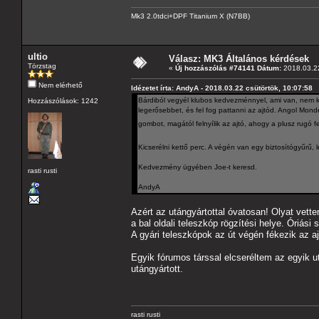
Mk3 2.0tdci+DPF Titanium X (N7BB)
ultio
Válasz: MK3 Általános kérdések
Törzstag
«
Új hozzászólás #74141 Dátum:
2018.03.22
Nem elérhető
Idézetet írta: AndyA - 2018.03.22 csütörtök, 10:07:58
Bárdiból vegyél klubos kedvezménnyel, ami van, nem ke
Hozzászólások: 1242
legerősebbet, és fel fog pattanni az ajtód. Angol Mon
gombot, magától felnyílik az ajtó, ahogy a plusz rugó f
Kicserélni kettő perc. A végén van egy biztosítógyűrű, l
Kedvezmény ügyében Joe-t keresd.
rasti rusti
AndyA
Azért az utángyártottal óvatosan! Olyat vettem
a bal oldali teleszkóp rögzítési helye. Óriási
A gyári teleszkópok az út végén fékezik az aj
Egyik fórumos társsal elcseréltem az egyik ut
utángyártott.
rasti rusti