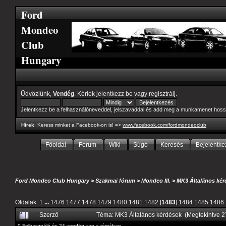
Ford
Mondeo
Club
Hungary
Üdvözlünk,
Vendég
. Kérlek
jelentkezz be
vagy
regisztrálj
.
Jelentkezz be a felhasználóneveddel, jelszavaddal és add meg a munkamenet hoss
Hírek
: Keress minket a Facebook-on is! =>
www.facebook.com/fordmondeoclub
Főoldal
Forum
Wiki
Súgó
Keresés
Bejelentke
Ford Mondeo Club Hungary
>
Szakmai fórum
>
Mondeo III.
>
MK3 Általános kér
Oldalak:
1
...
1476
1477
1478
1479
1480
1481
1482
[
1483
]
1484
1485
1486
Szerző
Téma: MK3 Általános kérdések (Megtekintve 
0 Felhasználó és 24 vendég van a témában