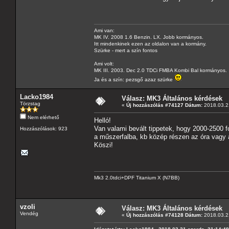
Ami van:
MK IV. 2008 1.6 Benzin. LX. Jobb kormányos.
Itt mindenkinek ezen az oldalon van a kormány.
Szürke - mert a szín fontos
Ami volt:
MK III. 2003. Dec 2.0 TDCi FMBA Kombi Bal kormányos.
Ja és a szín: pezsgő azaz szürke
Lacko1984
Válasz: MK3 Általános kérdések
Törzstag
«
Új hozzászólás #74127 Dátum:
2018.03.21
Nem elérhető
Helló!
Van valami bevált tippetek, hogy 2000-2500 f
Hozzászólások: 923
a műszerfalba, kb közép részen az óra vagy 
Köszi!
Mk3 2.0tdci+DPF Titanium X (N7BB)
vzoli
Válasz: MK3 Általános kérdések
Vendég
«
Új hozzászólás #74128 Dátum:
2018.03.21