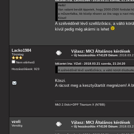
Idézetet írta: Lacko1984 - 2018.03.21 szerda, 21:14:49
Helló!
Van valami bevált tippetek, hogy 2000-2500 fordulat kö
a műszerfalba, kb közép részen az óra vagy a navi mö
Köszi!
A szélvédőnél lévő szellőzőrács, a váltó kör
kívül pedig még akármi is lehet
Lacko1984
Válasz: MK3 Általános kérdések
Törzstag
«
Új hozzászólás #74129 Dátum:
2018.03.21
Nem elérhető
Idézetet írta: VZoli - 2018.03.21 szerda, 21:24:20
Hozzászólások: 923
A szélvédőnél lévő szellőzőrács, a váltó körüli díszbu
Köszi.
A rácsot meg a kesztyűtartót megnézem! A b
Mk3 2.0tdci+DPF Titanium X (N7BB)
vzoli
Válasz: MK3 Általános kérdések
Vendég
«
Új hozzászólás #74130 Dátum:
2018.03.21