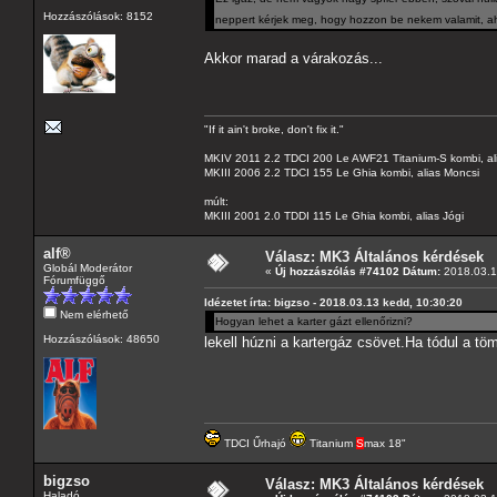
Hozzászólások: 8152
neppert kérjek meg, hogy hozzon be nekem valamit, a
Akkor marad a várakozás...
"If it ain't broke, don't fix it."
MKIV 2011 2.2 TDCI 200 Le AWF21 Titanium-S kombi, al
MKIII 2006 2.2 TDCI 155 Le Ghia kombi, alias Moncsi
múlt:
MKIII 2001 2.0 TDDI 115 Le Ghia kombi, alias Jógi
alf®
Válasz: MK3 Általános kérdések
Globál Moderátor
«
Új hozzászólás #74102 Dátum:
2018.03.1
Fórumfüggő
Idézetet írta: bigzso - 2018.03.13 kedd, 10:30:20
Nem elérhető
Hogyan lehet a karter gázt ellenőrizni?
Hozzászólások: 48650
lekell húzni a kartergáz csövet.Ha tódul a t
TDCI Űrhajó
Titanium
S
max 18"
bigzso
Válasz: MK3 Általános kérdések
Haladó