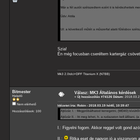
Már a fél autót szétszedtem ezért ti is kérdezhettek 
Üdv: Attila
UI: a következő műtét a műszerfal alatti fűtésbox széts
Szia!
Én még focusban cseréltem kartergáz csöve
Mk3 2.0tdci+DPF Titanium X (N7BB)
Bitmester
Válasz: MK3 Általános kérdések
Haladó
«
Új hozzászólás #74126 Dátum:
2018.03.21
Nem elérhető
Idézetet írta: Robin - 2018.03.19 hétfő, 10:39:47
Ajtózár. I. : Megpróbálhatod kenegetni, (WD40) kívülről-
Hozzászólások: 100
Ajtózár II. : Itt meg lehet, h. a rudazaton kell állítani
I.: Figyelni fogom. Akkor reggel volt gond az
II.:
Ritka eset de nagyon jó a viszonyom