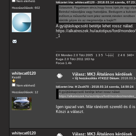
Nem elérhető
Idézetet írta: whitecat0120 - 2018.03.14 szerda, 07:23
Sziasztok. Fogalmam sincs,hogy hova írjak,de egy oly
Hozzászólások: 602
Beindul másodjára vagy hatodjára. Bedugom a kulcsot,e
indítom,a műszerfal nem jelez semmit,minden rendben v
rákötik gépre és az megmondja a baját?!
A gyújtáskapcsoló betétje lehet rossz nálad.
https://alkatreszek.hu/autotipus/ford/mond
_1
EX Mondeo 2.0 Tdci 2005 1 3 5 └-┼┼┤ 2 4 6 340+
Kuga 2.0 Tdci 2011 163 hp
Focus 1.4b
whitecat0120
Válasz: MK3 Általános kérdések
Kezdő
«
Új hozzászólás #74112 Dátum:
2018.03.14
Nem elérhető
Idézetet írta: H Zsolt70 - 2018.03.14 szerda, 14:50:24
A gyújtáskapcsoló betétje lehet rossz nálad.
Hozzászólások: 12
https://alkatreszek.hu/autotipus/ford/mondeo/mondeo
Igen igazad van. Már ránézett szerelő és ő i
Köszi a választ.
whitecat0120
Válasz: MK3 Általános kérdések