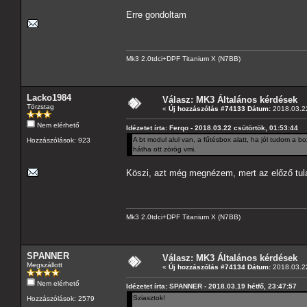
Erre gondoltam
Mk3 2.0tdci+DPF Titanium X (N7BB)
Lacko1984
Válasz: MK3 Általános kérdések
Törzstag
«
Új hozzászólás #74133 Dátum:
2018.03.22
Nem elérhető
Idézetet írta: Ferqo - 2018.03.22 csütörtök, 01:53:44
A bt modul alul van, a fűtésbox alatt, ha jól tudom a 
Hozzászólások: 923
hátha ott zörög vmi.
Köszi, azt még megnézem, mert az előző tula
Mk3 2.0tdci+DPF Titanium X (N7BB)
SPANNER
Válasz: MK3 Általános kérdések
Megszállott
«
Új hozzászólás #74134 Dátum:
2018.03.22
Nem elérhető
Idézetet írta: SPANNER - 2018.03.19 hétfő, 23:47:57
Sziasztok!
Hozzászólások: 2579