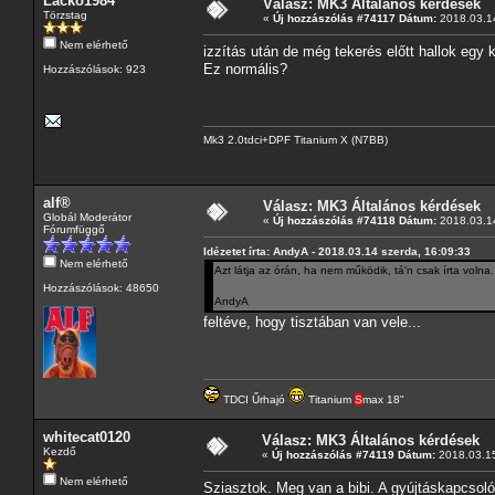
Lacko1984
Válasz: MK3 Általános kérdések
Törzstag
«
Új hozzászólás #74117 Dátum:
2018.03.14
Nem elérhető
izzítás után de még tekerés előtt hallok egy k
Ez normális?
Hozzászólások: 923
Mk3 2.0tdci+DPF Titanium X (N7BB)
alf®
Válasz: MK3 Általános kérdések
Globál Moderátor
«
Új hozzászólás #74118 Dátum:
2018.03.14
Fórumfüggő
Idézetet írta: AndyA - 2018.03.14 szerda, 16:09:33
Nem elérhető
Azt látja az órán, ha nem működik, tá'n csak írta volna.
Hozzászólások: 48650
AndyA
feltéve, hogy tisztában van vele...
TDCI Űrhajó
Titanium
S
max 18"
whitecat0120
Válasz: MK3 Általános kérdések
Kezdő
«
Új hozzászólás #74119 Dátum:
2018.03.15
Nem elérhető
Sziasztok. Meg van a bibi. A gyújtáskapcsoló