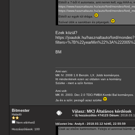
Ebből a 7-ből 4 automata, ami nemm kell, egy AAA-s, m
https://www.hasznaltauto.hu/auto/ford/mondeo/ford
https://www.hasznaltauto.hu/auto/ford/mondeo/ford_
Ebből az egyik túl drága.
Szóval ülök a sarokban és pityergek.
Ezek közül?
https://joautok.hu/hasznaltauto/ford/mondeo?
filters=%7B%22yearMin%22%3A%222005
BM
Ami van:
MK IV. 2008 1.6 Benzin. LX. Jobb kormányos.
Itt mindenkinek ezen az oldalon van a kormány.
Szürke - mert a szín fontos
Ami volt:
MK III. 2003. Dec 2.0 TDCi FMBA Kombi Bal kormányos.
Ja és a szín: pezsgő azaz szürke
Bitmester
Válasz: MK3 Általános kérdések
Haladó
«
Új hozzászólás #74123 Dátum:
2018.03.19
Nem elérhető
Idézetet írta: AndyA - 2018.03.12 hétfő, 22:55:59
Csak az elsőre kattintottam. Felejts el azonnal bármit, 
Hozzászólások: 100