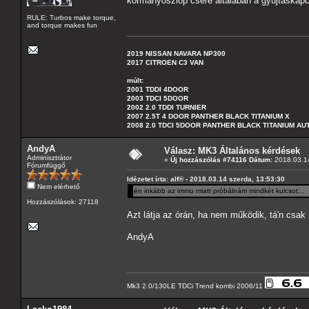
kormányoszlop csere általában a gyújtáskapcs
RULE: Turbos make torque,
and torque makes fun
2019 NISSAN NAVARA NP300
2017 CITROEN C3 VAN
múlt:
2001 TDDI 4DOOR
2003 TDCI 5DOOR
2002 2.0 TDDI TURNIER
2007 2.5T 4 DOOR PANTHER BLACK TITANIUM X
2008 2.0 TDCI 5DOOR PANTHER BLACK TITANIUM A
AndyA
Válasz: MK3 Általános kérdések
Adminisztrátor
«
Új hozzászólás #74116 Dátum:
2018.03.14
Fórumfüggő
Idézetet írta: alf® - 2018.03.14 szerda, 13:53:30
Nem elérhető
én inkább az immo miatt próbálnám mindkét kulcsot...
Hozzászólások: 27118
Azt látja az órán, ha nem működik, tá'n csak í
AndyA
Mk3 2.0/130LE TDCi Trend kombi 2006/11