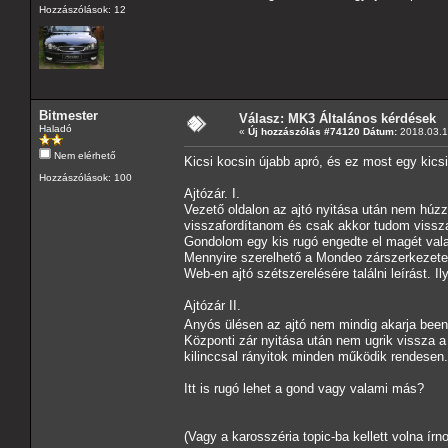
Hozzászólások: 12
Bitmester
Válasz: MK3 Általános kérdések
Haladó
«
Új hozzászólás #74120 Dátum:
2018.03.19
Nem elérhető
Kicsi kocsin újabb apró, és ez most egy kics
Hozzászólások: 100
Ajtózár. I.
Vezető oldalon az ajtó nyitása után nem húzza
visszafordítanom és csak akkor tudom vissza
Gondolom egy kis rugó engedte el magét vala
Mennyire szerelhető a Mondeo zárszerkezet
Web-en ajtó szétszerelésére találni leírást. I
Ajtózár II.
Anyós ülésen az ajtó nem mindig akarja been
Központi zár nyitása után nem ugrik vissza a h
kilinccsal rányitok minden működik rendesen.
Itt is rugó lehet a gond vagy valami más?
(Vagy a karosszéria topic-ba kellett volna ír