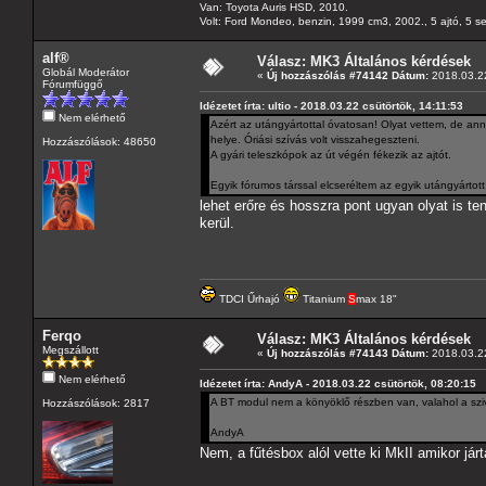
Van: Toyota Auris HSD, 2010.
Volt: Ford Mondeo, benzin, 1999 cm3, 2002., 5 ajtó, 5 s
alf®
Válasz: MK3 Általános kérdések
Globál Moderátor
«
Új hozzászólás #74142 Dátum:
2018.03.22
Fórumfüggő
Idézetet írta: ultio - 2018.03.22 csütörtök, 14:11:53
Nem elérhető
Azért az utángyártottal óvatosan! Olyat vettem, de annyir
helye. Óriási szívás volt visszahegeszteni.
Hozzászólások: 48650
A gyári teleszkópok az út végén fékezik az ajtót.
Egyik fórumos társsal elcseréltem az egyik utángyártott
lehet erőre és hosszra pont ugyan olyat is t
kerül.
TDCI Űrhajó
Titanium
S
max 18"
Ferqo
Válasz: MK3 Általános kérdések
Megszállott
«
Új hozzászólás #74143 Dátum:
2018.03.22
Nem elérhető
Idézetet írta: AndyA - 2018.03.22 csütörtök, 08:20:15
A BT modul nem a könyöklő részben van, valahol a szivar
Hozzászólások: 2817
AndyA
Nem, a fűtésbox alól vette ki MkII amikor járt