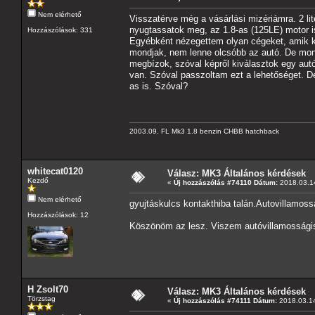
Nem elérhető
Visszatérve még a vásárlási mizériámra. 2 lit
nyugtassatok meg, az 1.8-as (125LE) motor i
Hozzászólások: 331
Egyébként nézegettem olyan cégeket, amik kif
mondjak, nem lenne olcsóbb az autó. De mo
megbízok, szóval képről kiválasztok egy autó
van. Szóval passzoltam ezt a lehetőséget. D
as is. Szóval?
2003.09. FL Mk3 1.8 benzin CHBB hatchback
whitecat0120
Válasz: MK3 Általános kérdések
Kezdő
«
Új hozzászólás #74110 Dátum:
2018.03.14
Nem elérhető
gyujtáskulcs kontakthiba talán.Autovillamoss
Hozzászólások: 12
Köszönöm az lesz. Viszem autóvillamossági
H Zsolt70
Válasz: MK3 Általános kérdések
Törzstag
«
Új hozzászólás #74111 Dátum:
2018.03.14