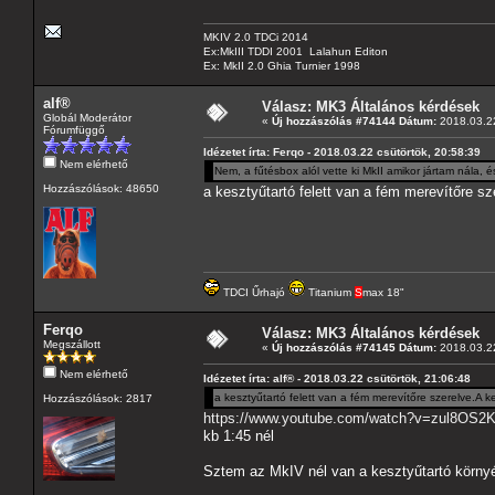
MKIV 2.0 TDCi 2014
Ex:MkIII TDDI 2001 Lalahun Editon
Ex: MkII 2.0 Ghia Turnier 1998
alf®
Válasz: MK3 Általános kérdések
Globál Moderátor
«
Új hozzászólás #74144 Dátum:
2018.03.22
Fórumfüggő
Idézetet írta: Ferqo - 2018.03.22 csütörtök, 20:58:39
Nem elérhető
Nem, a fűtésbox alól vette ki MkII amikor jártam nála, és
Hozzászólások: 48650
a kesztyűtartó felett van a fém merevítőre sz
TDCI Űrhajó
Titanium
S
max 18"
Ferqo
Válasz: MK3 Általános kérdések
Megszállott
«
Új hozzászólás #74145 Dátum:
2018.03.22
Nem elérhető
Idézetet írta: alf® - 2018.03.22 csütörtök, 21:06:48
a kesztyűtartó felett van a fém merevítőre szerelve.A k
Hozzászólások: 2817
https://www.youtube.com/watch?v=zul8OS2
kb 1:45 nél
Sztem az MkIV nél van a kesztyűtartó körny