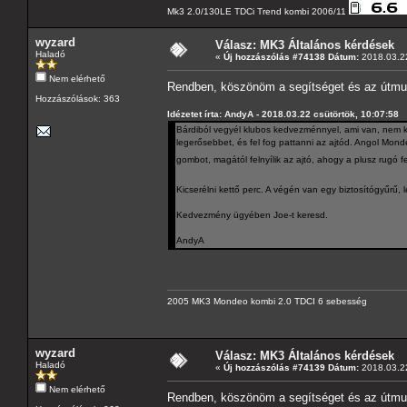
Mk3 2.0/130LE TDCi Trend kombi 2006/11
wyzard
Válasz: MK3 Általános kérdések
Haladó
«
Új hozzászólás #74138 Dátum:
2018.03.22
Nem elérhető
Rendben, köszönöm a segítséget és az útmu
Hozzászólások: 363
Idézetet írta: AndyA - 2018.03.22 csütörtök, 10:07:58
Bárdiból vegyél klubos kedvezménnyel, ami van, nem ke
legerősebbet, és fel fog pattanni az ajtód. Angol Mon
gombot, magától felnyílik az ajtó, ahogy a plusz rugó f
Kicserélni kettő perc. A végén van egy biztosítógyűrű, l
Kedvezmény ügyében Joe-t keresd.
AndyA
2005 MK3 Mondeo kombi 2.0 TDCI 6 sebesség
wyzard
Válasz: MK3 Általános kérdések
Haladó
«
Új hozzászólás #74139 Dátum:
2018.03.22
Nem elérhető
Rendben, köszönöm a segítséget és az útmutat