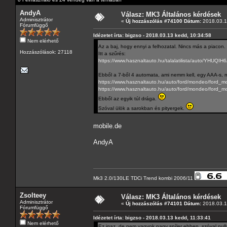
AndyA
Válasz: MK3 Általános kérdések
Adminisztrátor
«
Új hozzászólás #74100 Dátum:
2018.03.1
Fórumfüggő
Idézetet írta: bigzso - 2018.03.13 kedd, 10:34:58
Nem elérhető
Az a baj, hogy ennyi a felhozatal. Nincs más a piacon.
Hozzászólások: 27118
Itt a szűrés:
https://www.hasznaltauto.hu/talalatilist
Ebből a 7-ből 4 automata, ami nemm kell, egy AAA-s, m
https://www.hasznaltauto.hu/auto/ford/mondeo/ford
https://www.hasznaltauto.hu/auto/ford/mondeo/ford_
Ebből az egyik túl drága.
Szóval ülök a sarokban és pityergek.
mobile.de
AndyA
Mk3 2.0/130LE TDCi Trend kombi 2006/11
Zsolteey
Válasz: MK3 Általános kérdések
Adminisztrátor
«
Új hozzászólás #74101 Dátum:
2018.03.1
Fórumfüggő
Idézetet írta: bigzso - 2018.03.13 kedd, 11:33:41
Nem elérhető
Ez igaz, de nem vagyok nagy spíler ebben, szóval nul