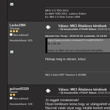
MKIV 2.0 TDCi 2014
Ex:MkIII TDDI 2001 Lalahun Editon
Ex: MkII 2.0 Ghia Turnier 1998
Lacko1984
Válasz: MK3 Általános kérdések
Törzstag
«
Új hozzászólás #74146 Dátum:
2018.03.22
Nem elérhető
Idézetet írta: Ferqo - 2018.03.22 csütörtök, 21:14:04
https://www.youtube.com/watch?v=zul8OS2KkT4
Hozzászólások: 923
kb 1:45 nél
Sztem az MkIV nél van a kesztyűtartó környékén.
Holnap meg is nézem, köszi
Mk3 2.0tdci+DPF Titanium X (N7BB)
guliver83329
Válasz: MK3 Általános kérdések
Haladó
«
Új hozzászólás #74147 Dátum:
2018.03.23
Nem elérhető
Jó reggelt mindenkinek!
Olyan kérdésem lenne,hogy az utángyártott 
Hozzászólások: 349
Használ valaki olyat vagy inkább bontott ered