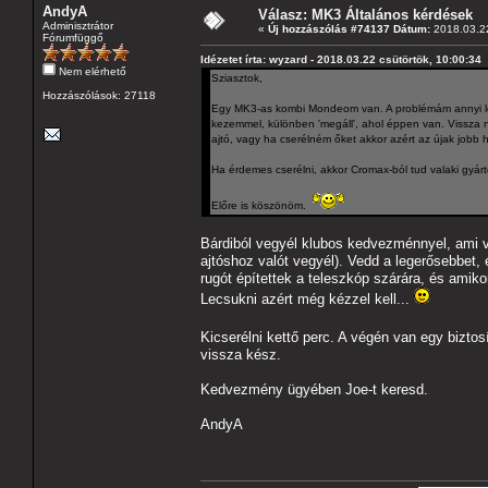
AndyA
Válasz: MK3 Általános kérdések
Adminisztrátor
«
Új hozzászólás #74137 Dátum:
2018.03.22
Fórumfüggő
Idézetet írta: wyzard - 2018.03.22 csütörtök, 10:00:34
Nem elérhető
Sziasztok,
Hozzászólások: 27118
Egy MK3-as kombi Mondeom van. A problémám annyi lenn
kezemmel, különben 'megáll', ahol éppen van. Vissza ne
ajtó, vagy ha cserélném őket akkor azért az újak job
Ha érdemes cserélni, akkor Cromax-ból tud valaki gyárt
Előre is köszönöm.
Bárdiból vegyél klubos kedvezménnyel, ami va
ajtóshoz valót vegyél). Vedd a legerősebbet, 
rugót építettek a teleszkóp szárára, és amik
Lecsukni azért még kézzel kell...
Kicserélni kettő perc. A végén van egy biztosí
vissza kész.
Kedvezmény ügyében Joe-t keresd.
AndyA