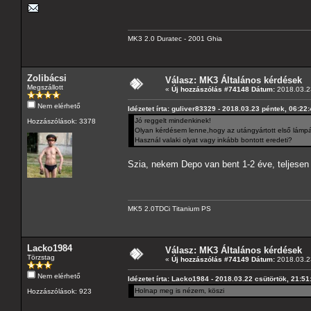
MK3 2.0 Duratec - 2001 Ghia
Zolibácsi
Válasz: MK3 Általános kérdések
Megszállott
«
Új hozzászólás #74148 Dátum:
2018.03.23
Nem elérhető
Idézetet írta: guliver83329 - 2018.03.23 péntek, 06:22
Jó reggelt mindenkinek!
Hozzászólások: 3378
Olyan kérdésem lenne,hogy az utángyártott első lámp
Használ valaki olyat vagy inkább bontott eredeti?
Szia, nekem Depo van bent 1-2 éve, teljesen 
MK5 2.0TDCi Titanium PS
Lacko1984
Válasz: MK3 Általános kérdések
Törzstag
«
Új hozzászólás #74149 Dátum:
2018.03.23
Nem elérhető
Idézetet írta: Lacko1984 - 2018.03.22 csütörtök, 21:51
Holnap meg is nézem, köszi
Hozzászólások: 923