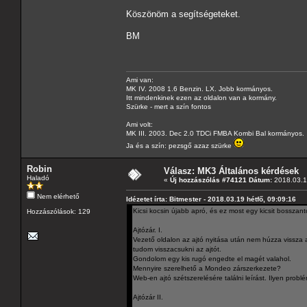
Köszönöm a segítségeteket.
BM
Ami van:
MK IV. 2008 1.6 Benzin. LX. Jobb kormányos.
Itt mindenkinek ezen az oldalon van a kormány.
Szürke - mert a szín fontos
Ami volt:
MK III. 2003. Dec 2.0 TDCi FMBA Kombi Bal kormányos.
Ja és a szín: pezsgő azaz szürke
Robin
Válasz: MK3 Általános kérdések
Haladó
«
Új hozzászólás #74121 Dátum:
2018.03.19
Nem elérhető
Idézetet írta: Bitmester - 2018.03.19 hétfő, 09:09:16
Kicsi kocsin újabb apró, és ez most egy kicsit bosszan
Hozzászólások: 129
Ajtózár. I.
Vezető oldalon az ajtó nyitása után nem húzza vissza az
tudom visszacsukni az ajtót.
Gondolom egy kis rugó engedte el magét valahol.
Mennyire szerelhető a Mondeo zárszerkezete?
Web-en ajtó szétszerelésére találni leírást. Ilyen probl
Ajtózár II.