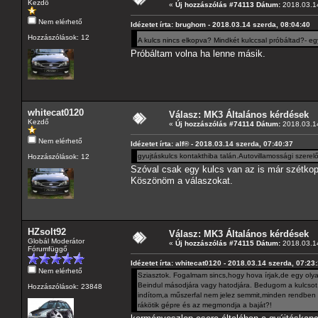
Kezdő
«
Új hozzászólás #74113 Dátum:
2018.03.14
Nem elérhető
Idézetet írta: brughom - 2018.03.14 szerda, 08:04:40
Hozzászólások: 12
A kulcs nincs elkopva? Mindkét kulccsal próbáltad?- egy 
Próbáltam volna ha lenne másik.
whitecat0120
Válasz: MK3 Általános kérdések
Kezdő
«
Új hozzászólás #74114 Dátum:
2018.03.14
Nem elérhető
Idézetet írta: alf® - 2018.03.14 szerda, 07:40:37
gyujtáskulcs kontakthiba talán.Autovillamossági szerel
Hozzászólások: 12
Szóval csak egy kulcs van az is már szétkop
Köszönöm a válaszokat.
HZsolt92
Válasz: MK3 Általános kérdések
Globál Moderátor
«
Új hozzászólás #74115 Dátum:
2018.03.14
Fórumfüggő
Idézetet írta: whitecat0120 - 2018.03.14 szerda, 07:23
Nem elérhető
Sziasztok. Fogalmam sincs,hogy hova írjak,de egy oly
Beindul másodjára vagy hatodjára. Bedugom a kulcsot,e
Hozzászólások: 23848
indítom,a műszerfal nem jelez semmit,minden rendben v
rákötik gépre és az megmondja a baját?!