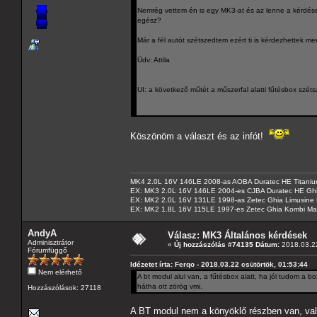
Nemrég vettem én is egy MK3-at és az lenne a kérdésem
egész?
Már a fél autót szétszedtem ezért ti is kérdezhettek 
Üdv: Attila
UI: a következő műtét a műszerfal alatti fűtésbox széts
Köszönöm a választ és az infót!
MK4 2.0L 16V 146LE 2008-as AOBA Duratec HE Titanium
EX: MK3 2.0L 16V 146LE 2004-es CJBA Duratec HE Gh
EX: MK2 2.0L 16V 131LE 1998-as Zetec Ghia Limusine 
EX: MK2 1.8L 16V 115LE 1997-es Zetec Ghia Kombi Ma
AndyA
Válasz: MK3 Általános kérdések
Adminisztrátor
«
Új hozzászólás #74135 Dátum:
2018.03.22
Fórumfüggő
Idézetet írta: Ferqo - 2018.03.22 csütörtök, 01:53:44
Nem elérhető
A bt modul alul van, a fűtésbox alatt, ha jól tudom a 
hátha ott zörög vmi.
Hozzászólások: 27118
A BT modul nem a könyöklő részben van, valaho