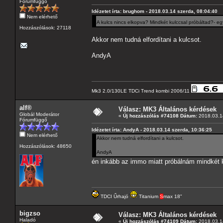
Fórumfüggő
Idézetet írta: brughom - 2018.03.14 szerda, 08:04:40
Nem elérhető
A kulcs nincs elkopva? Mindkét kulccsal próbáltad?- egy 
Hozzászólások: 27118
Akkor nem tudná elfordítani a kulcsot.
AndyA
Mk3 2.0/130LE TDCi Trend kombi 2006/11
alf®
Válasz: MK3 Általános kérdések
Globál Moderátor
«
Új hozzászólás #74108 Dátum:
2018.03.14
Fórumfüggő
Idézetet írta: AndyA - 2018.03.14 szerda, 10:36:25
Nem elérhető
Akkor nem tudná elfordítani a kulcsot.
Hozzászólások: 48650
AndyA
én inkább az immo miatt próbálnám mindkét k
TDCI Űrhajó
Titanium
S
max 18"
bigzso
Válasz: MK3 Általános kérdések
Haladó
«
Új hozzászólás #74109 Dátum:
2018.03.14