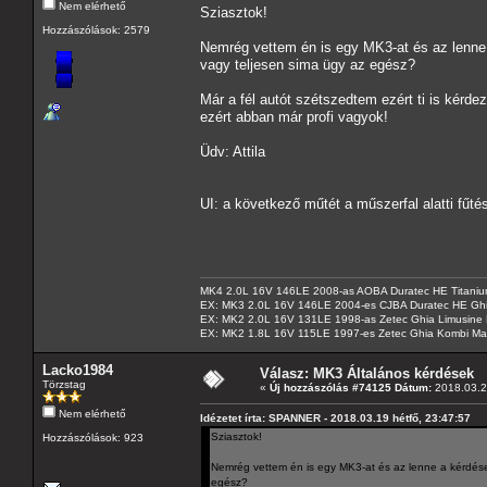
Nem elérhető
Sziasztok!
Hozzászólások: 2579
Nemrég vettem én is egy MK3-at és az lenne 
vagy teljesen sima ügy az egész?
Már a fél autót szétszedtem ezért ti is kérd
ezért abban már profi vagyok!
Üdv: Attila
UI: a következő műtét a műszerfal alatti fűté
MK4 2.0L 16V 146LE 2008-as AOBA Duratec HE Titanium
EX: MK3 2.0L 16V 146LE 2004-es CJBA Duratec HE Gh
EX: MK2 2.0L 16V 131LE 1998-as Zetec Ghia Limusine 
EX: MK2 1.8L 16V 115LE 1997-es Zetec Ghia Kombi Ma
Lacko1984
Válasz: MK3 Általános kérdések
Törzstag
«
Új hozzászólás #74125 Dátum:
2018.03.2
Nem elérhető
Idézetet írta: SPANNER - 2018.03.19 hétfő, 23:47:57
Sziasztok!
Hozzászólások: 923
Nemrég vettem én is egy MK3-at és az lenne a kérdésem
egész?