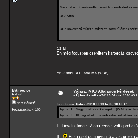
Már a fél autót szétszedtem ezért ti is kérdezhettek 
Üdv: Attila
UI: a következő műtét a műszerfal alatti fűtésbox széts
Szia!
Én még focusban cseréltem kartergáz csöve
Mk3 2.0tdci+DPF Titanium X (N7BB)
Bitmester
Válasz: MK3 Általános kérdések
Haladó
«
Új hozzászólás #74126 Dátum:
2018.03.21
Nem elérhető
Idézetet írta: Robin - 2018.03.19 hétfő, 10:39:47
Ajtózár. I. : Megpróbálhatod kenegetni, (WD40) kívülről-
Hozzászólások: 100
Ajtózár II. : Itt meg lehet, h. a rudazaton kell állítani
I.: Figyelni fogom. Akkor reggel volt gond az
II.:
Ritka eset de nagyon jó a viszonyom