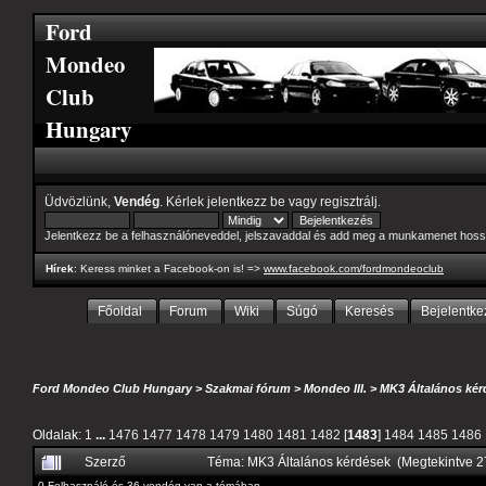
Ford
Mondeo
Club
Hungary
Üdvözlünk,
Vendég
. Kérlek
jelentkezz be
vagy
regisztrálj
.
Jelentkezz be a felhasználóneveddel, jelszavaddal és add meg a munkamenet hoss
Hírek
: Keress minket a Facebook-on is! =>
www.facebook.com/fordmondeoclub
Főoldal
Forum
Wiki
Súgó
Keresés
Bejelentke
Ford Mondeo Club Hungary
>
Szakmai fórum
>
Mondeo III.
>
MK3 Általános kér
Oldalak:
1
...
1476
1477
1478
1479
1480
1481
1482
[
1483
]
1484
1485
1486
Szerző
Téma: MK3 Általános kérdések (Megtekintve 
0 Felhasználó és 36 vendég van a témában