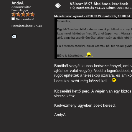
AndyA
Válasz: MK3 Általános kérdések
Adminisztrátor
«
Új hozzászólás #74137 Dátum:
2018.03.22
Fórumfüggő
Idézetet írta: wyzard - 2018.03.22 csütörtök, 10:00:34
Nem elérhető
Sziasztok,
Hozzászólások: 27118
Egy MK3-as kombi Mondeom van. A problémám annyi lenn
kezemmel, különben 'megáll', ahol éppen van. Vissza ne
ajtó, vagy ha cserélném őket akkor azért az újak job
Ha érdemes cserélni, akkor Cromax-ból tud valaki gyárt
Előre is köszönöm.
Bárdiból vegyél klubos kedvezménnyel, ami va
ajtóshoz valót vegyél). Vedd a legerősebbet, 
rugót építettek a teleszkóp szárára, és amik
Lecsukni azért még kézzel kell...
Kicserélni kettő perc. A végén van egy biztosí
vissza kész.
Kedvezmény ügyében Joe-t keresd.
AndyA