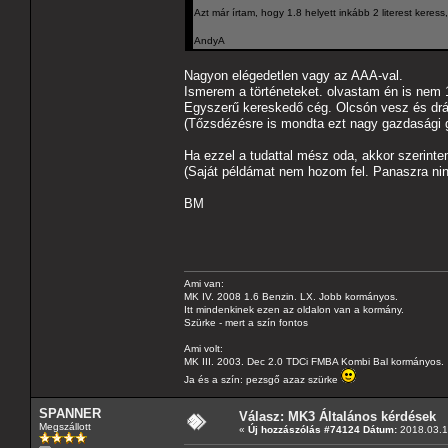
Azt már írtam, hogy 1.8 helyett inkább 2 literest keres
AndyA
Nagyon elégedetlen vagy az AAA-val.
Ismerem a történeteket. olvastam én is nem 1
Egyszerű kereskedő cég. Olcsón vesz és dr
(Tőzsdézésre is mondta ezt nagy gazdasági g
Ha ezzel a tudattal mész oda, akkor szerintem 
(Saját példámat nem hozom fel. Panaszra ni
BM
Ami van:
MK IV. 2008 1.6 Benzin. LX. Jobb kormányos.
Itt mindenkinek ezen az oldalon van a kormány.
Szürke - mert a szín fontos
Ami volt:
MK III. 2003. Dec 2.0 TDCi FMBA Kombi Bal kormányos.
Ja és a szín: pezsgő azaz szürke
SPANNER
Válasz: MK3 Általános kérdések
Megszállott
«
Új hozzászólás #74124 Dátum:
2018.03.19