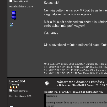
Nem elérhető
Sziasztok!
Hozzászólások: 2579
Nemrég vettem én is egy MK3-at és az lenne 
vagy teljesen sima ügy az egész?
Már a fél autót szétszedtem ezért ti is kérd
ezért abban már profi vagyok!
Üdv: Attila
UI: a következő műtét a műszerfal alatti fűté
MK4 2.0L 16V 146LE 2008-as AOBA Duratec HE Titanium
EX: MK3 2.0L 16V 146LE 2004-es CJBA Duratec HE Gh
EX: MK2 2.0L 16V 131LE 1998-as Zetec Ghia Limusine 
EX: MK2 1.8L 16V 115LE 1997-es Zetec Ghia Kombi Ma
Lacko1984
Válasz: MK3 Általános kérdések
Törzstag
«
Új hozzászólás #74125 Dátum:
2018.03.2
Nem elérhető
Idézetet írta: SPANNER - 2018.03.19 hétfő, 23:47:57
Sziasztok!
Hozzászólások: 923
Nemrég vettem én is egy MK3-at és az lenne a kérdésem
egész?