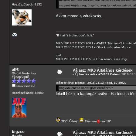
Hozzászólások: 8152
neppert kérjek meg, hogy hozzon be nekem valamit, a
Akkor marad a várakozás...
"If it ain't broke, don't fix it."
MKIV 2011 2.2 TDCI 200 Le AWF21 Titanium-S kombi, al
MKIII 2006 2.2 TDCI 155 Le Ghia kombi, alias Moncsi
múlt:
MKIII 2001 2.0 TDDI 115 Le Ghia kombi, alias Jógi
alf®
Válasz: MK3 Általános kérdések
Globál Moderátor
«
Új hozzászólás #74102 Dátum:
2018.03.1
Fórumfüggő
Idézetet írta: bigzso - 2018.03.13 kedd, 10:30:20
Nem elérhető
Hogyan lehet a karter gázt ellenőrizni?
Hozzászólások: 48650
lekell húzni a kartergáz csövet.Ha tódul a t
TDCI Űrhajó
Titanium
S
max 18"
bigzso
Válasz: MK3 Általános kérdések
Haladó