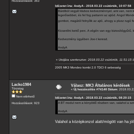
Hozzászólások: 363
Idézetet írta: AndyA - 2018.03.22 csütörtök, 10:07:58
Bárdiból vegyél klubos kedvezménnyel, ami van, nem ke
legerősebbet, és fel fog pattanni az ajtód. Angol Mon
gombot, magától felnyílik az ajtó, ahogy a plusz rugó f
Kicserélni kettő perc. A végén van egy biztosítógyűrű, l
Kedvezmény ügyében Joe-t keresd.
AndyA
«
Utoljára szerkesztve: 2018.03.22 csütörtök, 11:51:15 í
2005 MK3 Mondeo kombi 2.0 TDCI 6 sebesség
Lacko1984
Válasz: MK3 Általános kérdések
Törzstag
«
Új hozzászólás #74140 Dátum:
2018.03.22
Nem elérhető
Idézetet írta: AndyA - 2018.03.22 csütörtök, 08:20:15
A BT modul nem a könyöklő részben van, valahol a szivar
Hozzászólások: 923
AndyA
Valahol a középkonzol alatt/mögött van ha jó