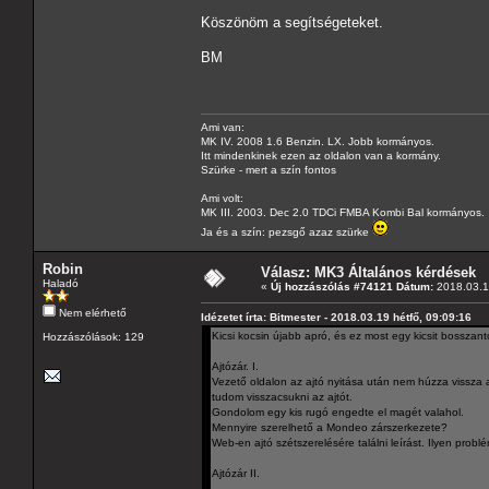
Köszönöm a segítségeteket.
BM
Ami van:
MK IV. 2008 1.6 Benzin. LX. Jobb kormányos.
Itt mindenkinek ezen az oldalon van a kormány.
Szürke - mert a szín fontos
Ami volt:
MK III. 2003. Dec 2.0 TDCi FMBA Kombi Bal kormányos.
Ja és a szín: pezsgő azaz szürke
Robin
Válasz: MK3 Általános kérdések
Haladó
«
Új hozzászólás #74121 Dátum:
2018.03.19
Nem elérhető
Idézetet írta: Bitmester - 2018.03.19 hétfő, 09:09:16
Kicsi kocsin újabb apró, és ez most egy kicsit bosszan
Hozzászólások: 129
Ajtózár. I.
Vezető oldalon az ajtó nyitása után nem húzza vissza az
tudom visszacsukni az ajtót.
Gondolom egy kis rugó engedte el magét valahol.
Mennyire szerelhető a Mondeo zárszerkezete?
Web-en ajtó szétszerelésére találni leírást. Ilyen probl
Ajtózár II.