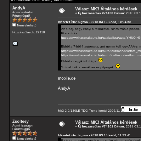
AndyA
Válasz: MK3 Általános kérdések
Adminisztrátor
«
Új hozzászólás #74100 Dátum:
2018.03.1
Fórumfüggő
Idézetet írta: bigzso - 2018.03.13 kedd, 10:34:58
Nem elérhető
Az a baj, hogy ennyi a felhozatal. Nincs más a piacon.
Hozzászólások: 27118
Itt a szűrés:
https://www.hasznaltauto.hu/talalatilist
Ebből a 7-ből 4 automata, ami nemm kell, egy AAA-s, m
https://www.hasznaltauto.hu/auto/ford/mondeo/ford
https://www.hasznaltauto.hu/auto/ford/mondeo/ford_
Ebből az egyik túl drága.
Szóval ülök a sarokban és pityergek.
mobile.de
AndyA
Mk3 2.0/130LE TDCi Trend kombi 2006/11
Zsolteey
Válasz: MK3 Általános kérdések
Adminisztrátor
«
Új hozzászólás #74101 Dátum:
2018.03.1
Fórumfüggő
Idézetet írta: bigzso - 2018.03.13 kedd, 11:33:41
Nem elérhető
Ez igaz, de nem vagyok nagy spíler ebben, szóval nul