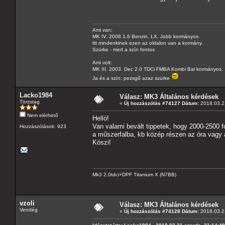
Ami van:
MK IV. 2008 1.6 Benzin. LX. Jobb kormányos.
Itt mindenkinek ezen az oldalon van a kormány.
Szürke - mert a szín fontos
Ami volt:
MK III. 2003. Dec 2.0 TDCi FMBA Kombi Bal kormányos.
Ja és a szín: pezsgő azaz szürke
Lacko1984
Válasz: MK3 Általános kérdések
Törzstag
«
Új hozzászólás #74127 Dátum:
2018.03.21
Nem elérhető
Helló!
Van valami bevált tippetek, hogy 2000-2500 f
Hozzászólások: 923
a műszerfalba, kb közép részen az óra vagy 
Köszi!
Mk3 2.0tdci+DPF Titanium X (N7BB)
vzoli
Válasz: MK3 Általános kérdések
Vendég
«
Új hozzászólás #74128 Dátum:
2018.03.21