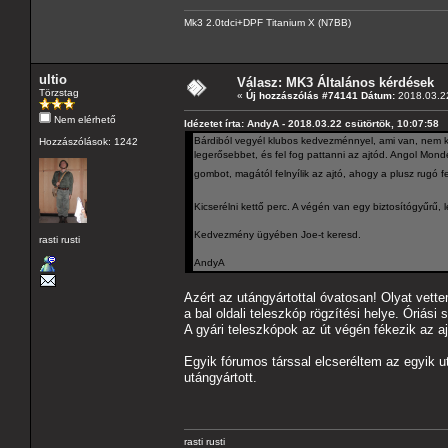
Mk3 2.0tdci+DPF Titanium X (N7BB)
ultio
Válasz: MK3 Általános kérdések
Törzstag
«
Új hozzászólás #74141 Dátum:
2018.03.22
Nem elérhető
Idézetet írta: AndyA - 2018.03.22 csütörtök, 10:07:58
Bárdiból vegyél klubos kedvezménnyel, ami van, nem ke
Hozzászólások: 1242
legerősebbet, és fel fog pattanni az ajtód. Angol Mon
gombot, magától felnyílik az ajtó, ahogy a plusz rugó f
Kicserélni kettő perc. A végén van egy biztosítógyűrű, l
Kedvezmény ügyében Joe-t keresd.
rasti rusti
AndyA
Azért az utángyártottal óvatosan! Olyat vettem
a bal oldali teleszkóp rögzítési helye. Óriási
A gyári teleszkópok az út végén fékezik az aj
Egyik fórumos társsal elcseréltem az egyik ut
utángyártott.
rasti rusti