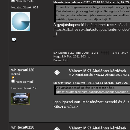
Nem elérhető
Idézetet írta: whitecat0120 - 2018.03.14 szerda, 07:23
Sziasztok. Fogalmam sincs,hogy hova írjak,de egy oly
Hozzászólások: 602
Beindul másodjára vagy hatodjára. Bedugom a kulcsot,e
indítom,a műszerfal nem jelez semmit,minden rendben v
rákötik gépre és az megmondja a baját?!
A gyújtáskapcsoló betétje lehet rossz nálad.
https://alkatreszek.hu/autotipus/ford/mond
_1
EX Mondeo 2.0 Tdci 2005 1 3 5 └-┼┼┤ 2 4 6 340+
Kuga 2.0 Tdci 2011 163 hp
Focus 1.4b
whitecat0120
Válasz: MK3 Általános kérdések
Kezdő
«
Új hozzászólás #74112 Dátum:
2018.03.14
Nem elérhető
Idézetet írta: H Zsolt70 - 2018.03.14 szerda, 14:50:24
A gyújtáskapcsoló betétje lehet rossz nálad.
Hozzászólások: 12
https://alkatreszek.hu/autotipus/ford/mondeo/mondeo
Igen igazad van. Már ránézett szerelő és ő i
Köszi a választ.
whitecat0120
Válasz: MK3 Általános kérdések