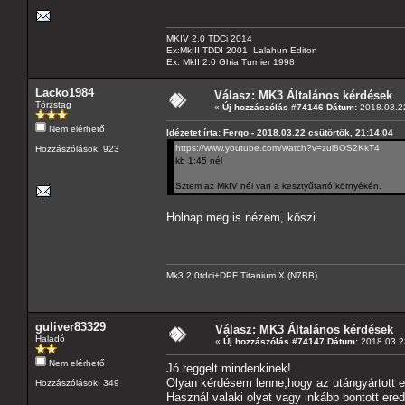
MKIV 2.0 TDCi 2014
Ex:MkIII TDDI 2001 Lalahun Editon
Ex: MkII 2.0 Ghia Turnier 1998
Lacko1984
Válasz: MK3 Általános kérdések
Törzstag
«
Új hozzászólás #74146 Dátum:
2018.03.22
Nem elérhető
Idézetet írta: Ferqo - 2018.03.22 csütörtök, 21:14:04
https://www.youtube.com/watch?v=zul8OS2KkT4
Hozzászólások: 923
kb 1:45 nél
Sztem az MkIV nél van a kesztyűtartó környékén.
Holnap meg is nézem, köszi
Mk3 2.0tdci+DPF Titanium X (N7BB)
guliver83329
Válasz: MK3 Általános kérdések
Haladó
«
Új hozzászólás #74147 Dátum:
2018.03.23
Nem elérhető
Jó reggelt mindenkinek!
Olyan kérdésem lenne,hogy az utángyártott 
Hozzászólások: 349
Használ valaki olyat vagy inkább bontott ered