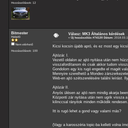
Hozzászólások: 12
Bitmester
Válasz: MK3 Általános kérdések
Haladó
«
Új hozzászólás #74120 Dátum:
2018.03.19
Nem elérhető
Kicsi kocsin újabb apró, és ez most egy kics
Hozzászólások: 100
Ajtózár. I.
Vezető oldalon az ajtó nyitása után nem húzza
visszafordítanom és csak akkor tudom vissza
Gondolom egy kis rugó engedte el magét vala
Mennyire szerelhető a Mondeo zárszerkezet
Web-en ajtó szétszerelésére találni leírást. I
Ajtózár II.
Anyós ülésen az ajtó nem mindig akarja been
Központi zár nyitása után nem ugrik vissza a h
kilinccsal rányitok minden működik rendesen.
Itt is rugó lehet a gond vagy valami más?
(Vagy a karosszéria topic-ba kellett volna ír