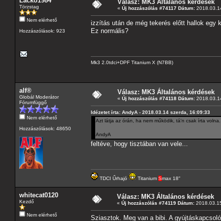
Lacko1984
Válasz: MK3 Általános kérdések
Törzstag
«
Új hozzászólás #74117 Dátum:
2018.03.14
Nem elérhető
izzítás után de még tekerés előtt hallok egy k
Ez normális?
Hozzászólások: 923
Mk3 2.0tdci+DPF Titanium X (N7BB)
alf®
Válasz: MK3 Általános kérdések
Globál Moderátor
«
Új hozzászólás #74118 Dátum:
2018.03.14
Fórumfüggő
Idézetet írta: AndyA - 2018.03.14 szerda, 16:09:33
Nem elérhető
Azt látja az órán, ha nem működik, tá'n csak írta volna.
Hozzászólások: 48650
AndyA
feltéve, hogy tisztában van vele...
TDCI Űrhajó
Titanium
S
max 18"
whitecat0120
Válasz: MK3 Általános kérdések
Kezdő
«
Új hozzászólás #74119 Dátum:
2018.03.15
Nem elérhető
Sziasztok. Meg van a bibi. A gyújtáskapcsoló