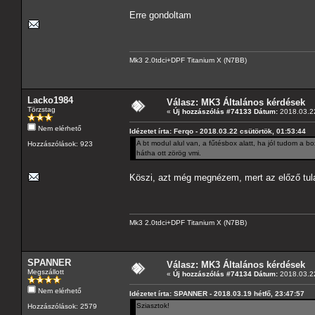
Erre gondoltam
Mk3 2.0tdci+DPF Titanium X (N7BB)
Lacko1984
Válasz: MK3 Általános kérdések
Törzstag
«
Új hozzászólás #74133 Dátum:
2018.03.22
Nem elérhető
Idézetet írta: Ferqo - 2018.03.22 csütörtök, 01:53:44
A bt modul alul van, a fűtésbox alatt, ha jól tudom a 
Hozzászólások: 923
hátha ott zörög vmi.
Köszi, azt még megnézem, mert az előző tula
Mk3 2.0tdci+DPF Titanium X (N7BB)
SPANNER
Válasz: MK3 Általános kérdések
Megszállott
«
Új hozzászólás #74134 Dátum:
2018.03.22
Nem elérhető
Idézetet írta: SPANNER - 2018.03.19 hétfő, 23:47:57
Sziasztok!
Hozzászólások: 2579