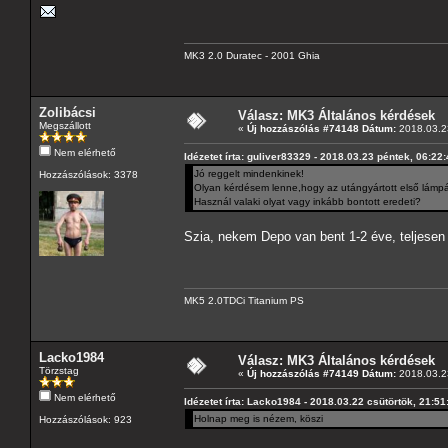
MK3 2.0 Duratec - 2001 Ghia
Zolibácsi
Válasz: MK3 Általános kérdések
Megszállott
«
Új hozzászólás #74148 Dátum:
2018.03.23
Nem elérhető
Idézetet írta: guliver83329 - 2018.03.23 péntek, 06:22
Jó reggelt mindenkinek!
Hozzászólások: 3378
Olyan kérdésem lenne,hogy az utángyártott első lámp
Használ valaki olyat vagy inkább bontott eredeti?
Szia, nekem Depo van bent 1-2 éve, teljesen 
MK5 2.0TDCi Titanium PS
Lacko1984
Válasz: MK3 Általános kérdések
Törzstag
«
Új hozzászólás #74149 Dátum:
2018.03.23
Nem elérhető
Idézetet írta: Lacko1984 - 2018.03.22 csütörtök, 21:51
Holnap meg is nézem, köszi
Hozzászólások: 923