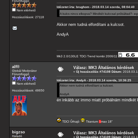
Fórumfüggő
Idézetet írta: brughom - 2018.03.14 szerda, 08:04:40
Nem elérhető
A kulcs nincs elkopva? Mindkét kulccsal próbáltad?- egy 
Hozzászólások: 27118
Akkor nem tudná elfordítani a kulcsot.
AndyA
Mk3 2.0/130LE TDCi Trend kombi 2006/11
alf®
Válasz: MK3 Általános kérdések
Globál Moderátor
«
Új hozzászólás #74108 Dátum:
2018.03.14
Fórumfüggő
Idézetet írta: AndyA - 2018.03.14 szerda, 10:36:25
Nem elérhető
Akkor nem tudná elfordítani a kulcsot.
Hozzászólások: 48650
AndyA
én inkább az immo miatt próbálnám mindkét k
TDCI Űrhajó
Titanium
S
max 18"
bigzso
Válasz: MK3 Általános kérdések
Haladó
«
Új hozzászólás #74109 Dátum:
2018.03.14