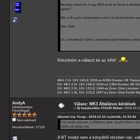
Nemrég vettem én is egy MK3-at és az lenne a kérdésem
egész?
Már a fél autót szétszedtem ezért ti is kérdezhettek 
Üdv: Attila
UI: a következő műtét a műszerfal alatti fűtésbox széts
Köszönöm a választ és az infót!
MK4 2.0L 16V 146LE 2008-as AOBA Duratec HE Titanium
EX: MK3 2.0L 16V 146LE 2004-es CJBA Duratec HE Gh
EX: MK2 2.0L 16V 131LE 1998-as Zetec Ghia Limusine 
EX: MK2 1.8L 16V 115LE 1997-es Zetec Ghia Kombi Ma
AndyA
Válasz: MK3 Általános kérdések
Adminisztrátor
«
Új hozzászólás #74135 Dátum:
2018.03.22
Fórumfüggő
Idézetet írta: Ferqo - 2018.03.22 csütörtök, 01:53:44
Nem elérhető
A bt modul alul van, a fűtésbox alatt, ha jól tudom a 
hátha ott zörög vmi.
Hozzászólások: 27118
A BT modul nem a könyöklő részben van, valaho