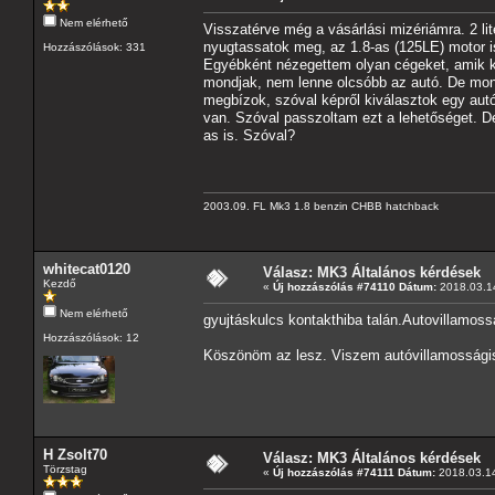
Nem elérhető
Visszatérve még a vásárlási mizériámra. 2 lit
nyugtassatok meg, az 1.8-as (125LE) motor i
Hozzászólások: 331
Egyébként nézegettem olyan cégeket, amik kif
mondjak, nem lenne olcsóbb az autó. De mo
megbízok, szóval képről kiválasztok egy autó
van. Szóval passzoltam ezt a lehetőséget. D
as is. Szóval?
2003.09. FL Mk3 1.8 benzin CHBB hatchback
whitecat0120
Válasz: MK3 Általános kérdések
Kezdő
«
Új hozzászólás #74110 Dátum:
2018.03.14
Nem elérhető
gyujtáskulcs kontakthiba talán.Autovillamoss
Hozzászólások: 12
Köszönöm az lesz. Viszem autóvillamossági
H Zsolt70
Válasz: MK3 Általános kérdések
Törzstag
«
Új hozzászólás #74111 Dátum:
2018.03.14