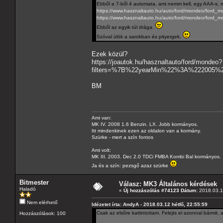
Ebből a 7-ből 4 automata, ami nemm kell, egy AAA-s, m
https://www.hasznaltauto.hu/auto/ford/mondeo/ford
https://www.hasznaltauto.hu/auto/ford/mondeo/ford_
Ebből az egyik túl drága.
Szóval ülök a sarokban és pityergek.
Ezek közül?
https://joautok.hu/hasznaltauto/ford/mondeo?
filters=%7B%22yearMin%22%3A%222005
BM
Ami van:
MK IV. 2008 1.6 Benzin. LX. Jobb kormányos.
Itt mindenkinek ezen az oldalon van a kormány.
Szürke - mert a szín fontos
Ami volt:
MK III. 2003. Dec 2.0 TDCi FMBA Kombi Bal kormányos.
Ja és a szín: pezsgő azaz szürke
Bitmester
Válasz: MK3 Általános kérdések
Haladó
«
Új hozzászólás #74123 Dátum:
2018.03.19
Nem elérhető
Idézetet írta: AndyA - 2018.03.12 hétfő, 22:55:59
Csak az elsőre kattintottam. Felejts el azonnal bármit, 
Hozzászólások: 100