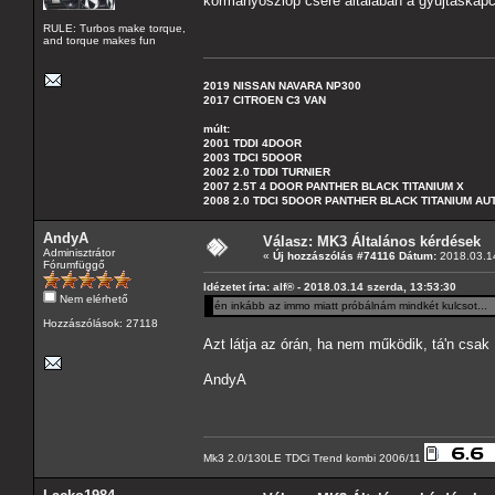
kormányoszlop csere általában a gyújtáskapcs
RULE: Turbos make torque,
and torque makes fun
2019 NISSAN NAVARA NP300
2017 CITROEN C3 VAN
múlt:
2001 TDDI 4DOOR
2003 TDCI 5DOOR
2002 2.0 TDDI TURNIER
2007 2.5T 4 DOOR PANTHER BLACK TITANIUM X
2008 2.0 TDCI 5DOOR PANTHER BLACK TITANIUM A
AndyA
Válasz: MK3 Általános kérdések
Adminisztrátor
«
Új hozzászólás #74116 Dátum:
2018.03.14
Fórumfüggő
Idézetet írta: alf® - 2018.03.14 szerda, 13:53:30
Nem elérhető
én inkább az immo miatt próbálnám mindkét kulcsot...
Hozzászólások: 27118
Azt látja az órán, ha nem működik, tá'n csak í
AndyA
Mk3 2.0/130LE TDCi Trend kombi 2006/11