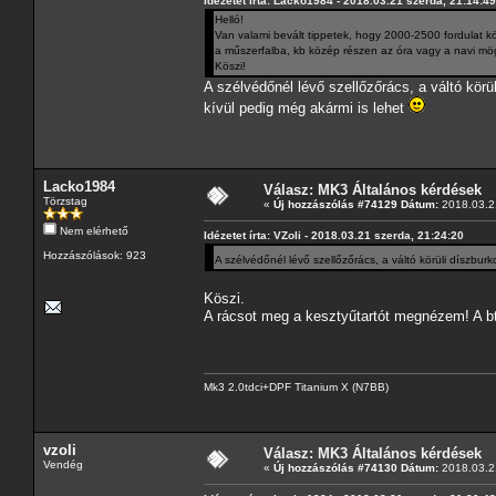
Idézetet írta: Lacko1984 - 2018.03.21 szerda, 21:14:49
Helló!
Van valami bevált tippetek, hogy 2000-2500 fordulat kö
a műszerfalba, kb közép részen az óra vagy a navi mö
Köszi!
A szélvédőnél lévő szellőzőrács, a váltó kör
kívül pedig még akármi is lehet
Lacko1984
Válasz: MK3 Általános kérdések
Törzstag
«
Új hozzászólás #74129 Dátum:
2018.03.21
Nem elérhető
Idézetet írta: VZoli - 2018.03.21 szerda, 21:24:20
Hozzászólások: 923
A szélvédőnél lévő szellőzőrács, a váltó körüli díszbu
Köszi.
A rácsot meg a kesztyűtartót megnézem! A b
Mk3 2.0tdci+DPF Titanium X (N7BB)
vzoli
Válasz: MK3 Általános kérdések
Vendég
«
Új hozzászólás #74130 Dátum:
2018.03.21