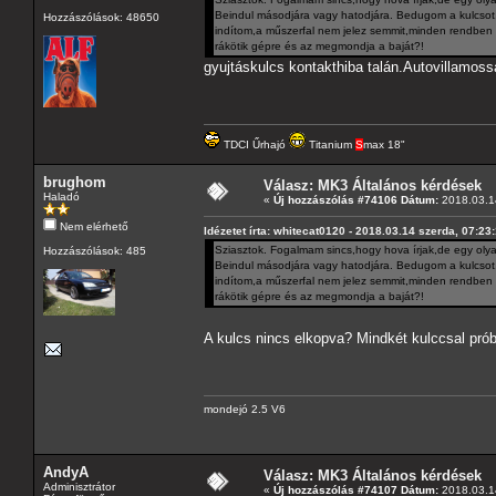
Beindul másodjára vagy hatodjára. Bedugom a kulcsot,e
Hozzászólások: 48650
indítom,a műszerfal nem jelez semmit,minden rendben v
rákötik gépre és az megmondja a baját?!
gyujtáskulcs kontakthiba talán.Autovillamoss
TDCI Űrhajó
Titanium
S
max 18"
brughom
Válasz: MK3 Általános kérdések
Haladó
«
Új hozzászólás #74106 Dátum:
2018.03.14
Nem elérhető
Idézetet írta: whitecat0120 - 2018.03.14 szerda, 07:23
Sziasztok. Fogalmam sincs,hogy hova írjak,de egy oly
Hozzászólások: 485
Beindul másodjára vagy hatodjára. Bedugom a kulcsot,e
indítom,a műszerfal nem jelez semmit,minden rendben v
rákötik gépre és az megmondja a baját?!
A kulcs nincs elkopva? Mindkét kulccsal próbá
mondejó 2.5 V6
AndyA
Válasz: MK3 Általános kérdések
Adminisztrátor
«
Új hozzászólás #74107 Dátum:
2018.03.14