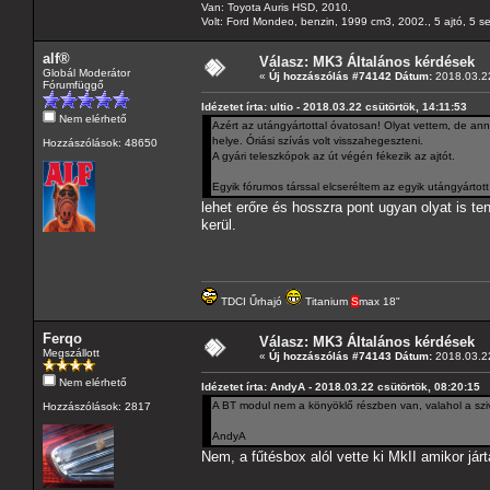
Van: Toyota Auris HSD, 2010.
Volt: Ford Mondeo, benzin, 1999 cm3, 2002., 5 ajtó, 5 s
alf®
Válasz: MK3 Általános kérdések
Globál Moderátor
«
Új hozzászólás #74142 Dátum:
2018.03.22
Fórumfüggő
Idézetet írta: ultio - 2018.03.22 csütörtök, 14:11:53
Nem elérhető
Azért az utángyártottal óvatosan! Olyat vettem, de annyir
helye. Óriási szívás volt visszahegeszteni.
Hozzászólások: 48650
A gyári teleszkópok az út végén fékezik az ajtót.
Egyik fórumos társsal elcseréltem az egyik utángyártott
lehet erőre és hosszra pont ugyan olyat is t
kerül.
TDCI Űrhajó
Titanium
S
max 18"
Ferqo
Válasz: MK3 Általános kérdések
Megszállott
«
Új hozzászólás #74143 Dátum:
2018.03.22
Nem elérhető
Idézetet írta: AndyA - 2018.03.22 csütörtök, 08:20:15
A BT modul nem a könyöklő részben van, valahol a szivar
Hozzászólások: 2817
AndyA
Nem, a fűtésbox alól vette ki MkII amikor járt