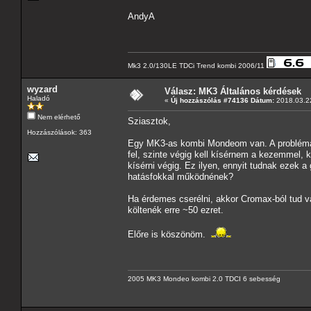
AndyA
Mk3 2.0/130LE TDCi Trend kombi 2006/11
wyzard
Válasz: MK3 Általános kérdések
Haladó
«
Új hozzászólás #74136 Dátum:
2018.03.22
Nem elérhető
Sziasztok,
Hozzászólások: 363
Egy MK3-as kombi Mondeom van. A problémám 
fel, szinte végig kell kísérnem a kezemmel, k
kísérni végig. Ez ilyen, ennyit tudnak ezek a
hatásfokkal működnének?
Ha érdemes cserélni, akkor Cromax-ból tud v
költenék erre ~50 ezret.
Előre is köszönöm.
2005 MK3 Mondeo kombi 2.0 TDCI 6 sebesség