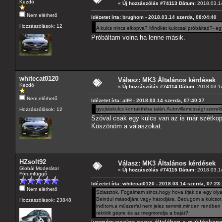
Kezdő
«
Új hozzászólás #74113 Dátum:
2018.03.14
Nem elérhető
Idézetet írta: brughom - 2018.03.14 szerda, 08:04:40
Hozzászólások: 12
A kulcs nincs elkopva? Mindkét kulccsal próbáltad?- egy 
Próbáltam volna ha lenne másik.
whitecat0120
Válasz: MK3 Általános kérdések
Kezdő
«
Új hozzászólás #74114 Dátum:
2018.03.14
Nem elérhető
Idézetet írta: alf® - 2018.03.14 szerda, 07:40:37
gyujtáskulcs kontakthiba talán.Autovillamossági szerel
Hozzászólások: 12
Szóval csak egy kulcs van az is már szétkop
Köszönöm a válaszokat.
HZsolt92
Válasz: MK3 Általános kérdések
Globál Moderátor
«
Új hozzászólás #74115 Dátum:
2018.03.14
Fórumfüggő
Idézetet írta: whitecat0120 - 2018.03.14 szerda, 07:23
Nem elérhető
Sziasztok. Fogalmam sincs,hogy hova írjak,de egy oly
Beindul másodjára vagy hatodjára. Bedugom a kulcsot,e
Hozzászólások: 23848
indítom,a műszerfal nem jelez semmit,minden rendben v
rákötik gépre és az megmondja a baját?!