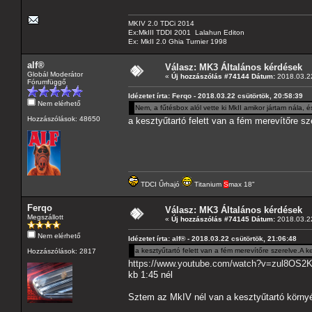
MKIV 2.0 TDCi 2014
Ex:MkIII TDDI 2001 Lalahun Editon
Ex: MkII 2.0 Ghia Turnier 1998
alf®
Válasz: MK3 Általános kérdések
Globál Moderátor
«
Új hozzászólás #74144 Dátum:
2018.03.22
Fórumfüggő
Idézetet írta: Ferqo - 2018.03.22 csütörtök, 20:58:39
Nem elérhető
Nem, a fűtésbox alól vette ki MkII amikor jártam nála, és
Hozzászólások: 48650
a kesztyűtartó felett van a fém merevítőre sz
TDCI Űrhajó
Titanium
S
max 18"
Ferqo
Válasz: MK3 Általános kérdések
Megszállott
«
Új hozzászólás #74145 Dátum:
2018.03.22
Nem elérhető
Idézetet írta: alf® - 2018.03.22 csütörtök, 21:06:48
a kesztyűtartó felett van a fém merevítőre szerelve.A k
Hozzászólások: 2817
https://www.youtube.com/watch?v=zul8OS2
kb 1:45 nél
Sztem az MkIV nél van a kesztyűtartó körny