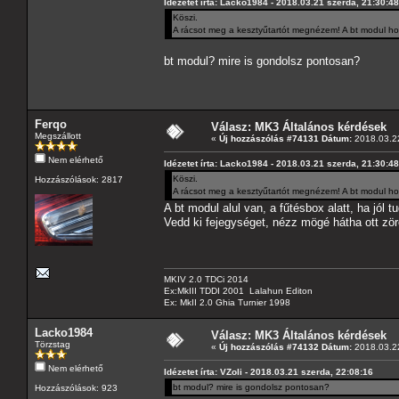
Idézetet írta: Lacko1984 - 2018.03.21 szerda, 21:30:48
Köszi.
A rácsot meg a kesztyűtartót megnézem! A bt modul h
bt modul? mire is gondolsz pontosan?
Ferqo
Válasz: MK3 Általános kérdések
Megszállott
«
Új hozzászólás #74131 Dátum:
2018.03.22
Nem elérhető
Idézetet írta: Lacko1984 - 2018.03.21 szerda, 21:30:48
Köszi.
Hozzászólások: 2817
A rácsot meg a kesztyűtartót megnézem! A bt modul h
A bt modul alul van, a fűtésbox alatt, ha jól
Vedd ki fejegységet, nézz mögé hátha ott zör
MKIV 2.0 TDCi 2014
Ex:MkIII TDDI 2001 Lalahun Editon
Ex: MkII 2.0 Ghia Turnier 1998
Lacko1984
Válasz: MK3 Általános kérdések
Törzstag
«
Új hozzászólás #74132 Dátum:
2018.03.22
Nem elérhető
Idézetet írta: VZoli - 2018.03.21 szerda, 22:08:16
bt modul? mire is gondolsz pontosan?
Hozzászólások: 923