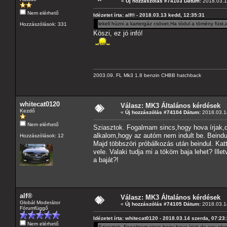
«
Új hozzászólás #74103 Dátum:
2018.03.1
Nem elérhető
Idézetet írta: alf® - 2018.03.13 kedd, 12:35:31
lekell húzni a kartergáz csövet.Ha tódul a tömény füst
Hozzászólások: 331
Köszi, ez jó infó!
2003.09. FL Mk3 1.8 benzin CHBB hatchback
whitecat0120
Válasz: MK3 Általános kérdések
Kezdő
«
Új hozzászólás #74104 Dátum:
2018.03.14
Nem elérhető
Sziasztok. Fogalmam sincs,hogy hova írjak,
alkalom,hogy az autóm nem indult be. Beindu
Hozzászólások: 12
Majd többszöri próbálkozás után beindul. Ka
vele. Valaki tudja mi a tököm baja lehet? Il
a baját?!
alf®
Válasz: MK3 Általános kérdések
Globál Moderátor
«
Új hozzászólás #74105 Dátum:
2018.03.14
Fórumfüggő
Idézetet írta: whitecat0120 - 2018.03.14 szerda, 07:23
Nem elérhető
Sziasztok. Fogalmam sincs,hogy hova írjak,de egy oly