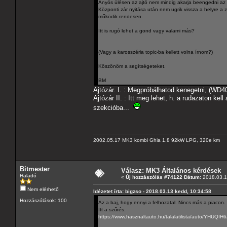
Anyós ülésen az ajtó nem mindig akarja beengedni az
Központi zár nyitása után nem ugrik vissza a helyre a zá
működik rendesen.
Itt is rugó lehet a gond vagy valami más?
(Vagy a karosszéria topic-ba kellett volna írnom?)
Köszönöm a segítségeteket.
BM
Ajtózár. I. : Megpróbálhatod kenegetni, (WD40)
Ajtózár II. : Itt meg lehet, h. a rudazaton kel
szekcióba...
2002.05.17 MK3 kombi Ghia 1.8 92kW LPG, 320e km
Bitmester
Válasz: MK3 Általános kérdések
Haladó
«
Új hozzászólás #74122 Dátum:
2018.03.19
Nem elérhető
Idézetet írta: bigzso - 2018.03.13 kedd, 10:34:58
Hozzászólások: 100
Az a baj, hogy ennyi a felhozatal. Nincs más a piacon.
Itt a szűrés:
https://www.hasznaltauto.hu/talalatilist