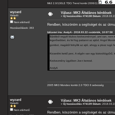
Mk3 2.0/130LE TDCi Trend kombi 2006/11
wyzard
Válasz: MK3 Általános kérdések
Haladó
«
Új hozzászólás #74138 Dátum:
2018.03.22
Nem elérhető
Rendben, köszönöm a segítséget és az útmu
Hozzászólások: 363
Idézetet írta: AndyA - 2018.03.22 csütörtök, 10:07:58
Bárdiból vegyél klubos kedvezménnyel, ami van, nem ke
legerősebbet, és fel fog pattanni az ajtód. Angol Mon
gombot, magától felnyílik az ajtó, ahogy a plusz rugó f
Kicserélni kettő perc. A végén van egy biztosítógyűrű, l
Kedvezmény ügyében Joe-t keresd.
AndyA
2005 MK3 Mondeo kombi 2.0 TDCI 6 sebesség
wyzard
Válasz: MK3 Általános kérdések
Haladó
«
Új hozzászólás #74139 Dátum:
2018.03.22
Nem elérhető
Rendben, köszönöm a segítséget és az útmutat