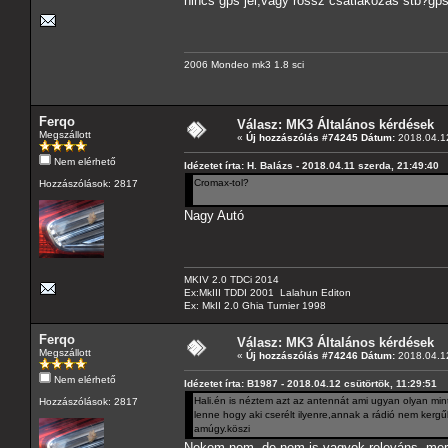
nincs gps jel,vagy rossz csatlakozás stb?g
2006 Mondeo mk3 1.8 sci
Ferqo
Válasz: MK3 Általános kérdések
Megszállott
«
Új hozzászólás #74245 Dátum:
2018.04.12
Nem elérhető
Idézetet írta: H. Balázs - 2018.04.11 szerda, 21:49:40
Cromax-tol?
Hozzászólások: 2817
Nagy Autó
MKIV 2.0 TDCi 2014
Ex:MkIII TDDI 2001 Lalahun Editon
Ex: MkII 2.0 Ghia Turnier 1998
Ferqo
Válasz: MK3 Általános kérdések
Megszállott
«
Új hozzászólás #74246 Dátum:
2018.04.12
Nem elérhető
Idézetet írta: B1987 - 2018.04.12 csütörtök, 11:29:51
Hali.én is néztem azt az antennát ami ugyan olyan mi
Hozzászólások: 2817
lenne hogy aki cserélt ilyenre,annak a rádió nem kerg
amúgy.köszi
Nekem nem, de nem is vagyok releváns, mert 