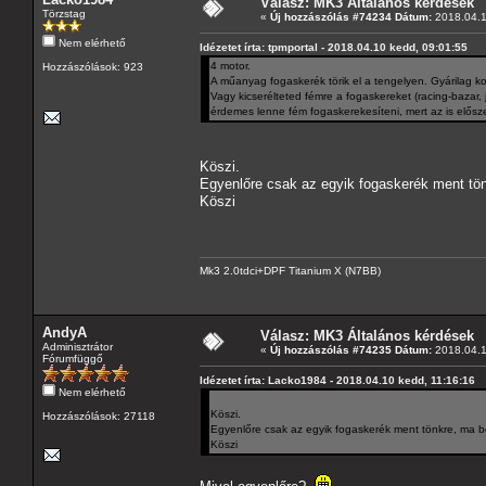
Válasz: MK3 Általános kérdések
Törzstag
«
Új hozzászólás #74234 Dátum:
2018.04.1
Nem elérhető
Idézetet írta: tpmportal - 2018.04.10 kedd, 09:01:55
4 motor.
Hozzászólások: 923
A műanyag fogaskerék törik el a tengelyen. Gyárilag k
Vagy kicserélteted fémre a fogaskereket (racing-bazar, 
érdemes lenne fém fogaskerekesíteni, mert az is elősze
Köszi.
Egyenlőre csak az egyik fogaskerék ment tön
Köszi
Mk3 2.0tdci+DPF Titanium X (N7BB)
AndyA
Válasz: MK3 Általános kérdések
Adminisztrátor
«
Új hozzászólás #74235 Dátum:
2018.04.1
Fórumfüggő
Idézetet írta: Lacko1984 - 2018.04.10 kedd, 11:16:16
Nem elérhető
Köszi.
Hozzászólások: 27118
Egyenlőre csak az egyik fogaskerék ment tönkre, ma be
Köszi