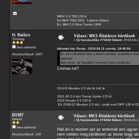
MKIV 2.0 TDCi 2014
Ex:MkIII TDDI 2001 Lalahun Editon
Ex: MkII 2.0 Ghia Turnier 1998
H. Balázs
Válasz: MK3 Általános kérdések
Törzstag
«
Új hozzászólás #74243 Dátum:
2018.04.11
Nem elérhető
Idézetet írta: Ferqo - 2018.04.11 szerda, 18:46:04
Én nem másztam bele a kábel cserébe, rendeltem olyan
Hozzászólások: 1667
ugyanaz.
Nem olcsó, de legalább nem kell xopni a kábellel.
Cromax-tol?
2014/9 Mondeo 2.0 tdci tit 140 le
2021.06 2.0 tdci Transit Jumbo 170 ló
2010 Ducato 2.3 120 ló
EX 2006/12 Mondeo 2,0 tdci combi eur4 DPF 130 ló EG
B1987
Válasz: MK3 Általános kérdések
Haladó
«
Új hozzászólás #74244 Dátum:
2018.04.12
Nem elérhető
Hali.én is néztem azt az antennát ami ugyan
nem vettem meg,kérdésem az lenne hogy aki 
Hozzászólások: 140