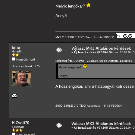
Melyik lengőkar?
AndyA
Mk3 2.0/130LE TDCi Trend kombi 2006/11
bihu
Válasz: MK3 Általános kérdések
Haladó
«
Új hozzászólás #74204 Dátum:
2018.04.05
Nem elérhető
Idézetet írta: AndyA - 2018.04.05 csütörtök, 12:49:56
Hozzászólások: 175
Melyik lengőkar?
AndyA
A hoszlengőkar, ami a hátsóagyat köti össze
2002 130LE 2.0 TDCI Automata 6,42 l/100km
H Zsolt70
Válasz: MK3 Általános kérdések
Törzstag
«
Új hozzászólás #74205 Dátum:
2018.04.05
Nem elérhető