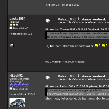
Ford Mk4 2.0 Tdci 163Le 2013
Lacko1984
Válasz: MK3 Általános kérdések
Törzstag
«
Új hozzászólás #74223 Dátum:
2018.04.06
Nem elérhető
Idézetet írta: Thomas8607 - 2018.04.06 péntek, 16:52:
2003/08 után volt még FMBA motorkód ami vákuumos tu
Hozzászólások: 923
De szerintem hagyjuk a témát, a lényeg a forgalmiban 
Ja, hát nem akartam én vitatkozni.
Mk3 2.0tdci+DPF Titanium X (N7BB)
HZsolt92
Válasz: MK3 Általános kérdések
Globál Moderátor
«
Új hozzászólás #74224 Dátum:
2018.04.06
Fórumfüggő
Idézetet írta: Lacko1984 - 2018.04.06 péntek, 16:35:39
Nem elérhető
Itt az van, hogy már eur 4 mindegyik dpf nélkül is
http://www.mondeo.hu/FAQ/MK3_TDCI_vs_TDDI/tdci_vs
Hozzászólások: 23848
lehet, hogy teljesítené, de ha hamarabbi for