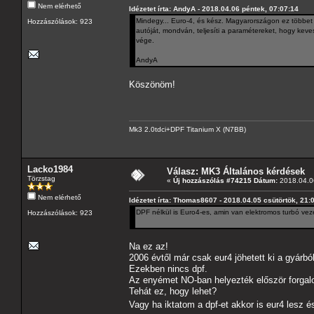
Nem elérhető
Idézetet írta: AndyA - 2018.04.06 péntek, 07:07:14
Mindegy... Euro-4, és kész. Magyarországon ez többet j
Hozzászólások: 923
autóját, mondván, teljesíti a paramétereket, hogy keve
vége.
AndyA
Köszönöm!
Mk3 2.0tdci+DPF Titanium X (N7BB)
Lacko1984
Válasz: MK3 Általános kérdések
Törzstag
«
Új hozzászólás #74215 Dátum:
2018.04.06
Nem elérhető
Idézetet írta: Thomas8607 - 2018.04.05 csütörtök, 21:
DPF nélkül is Euro4-es, amin van elektromos turbó ve
Hozzászólások: 923
Na ez az!
2006 évtől már csak eur4 jöhetett ki a gyár
Ezekben nincs dpf.
Az enyémet NO-ban helyezték először forgal
Tehát ez, hogy lehet?
Vagy ha iktatom a dpf-et akkor is eur4 lesz 