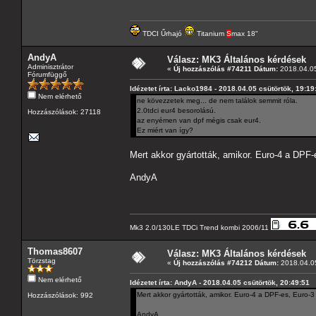
TDCI Űrhajó
Titanium
S
max 18"
AndyA
Válasz: MK3 Általános kérdések
Adminisztrátor
«
Új hozzászólás #74211 Dátum:
2018.04.05
Fórumfüggő
Idézetet írta: Lacko1984 - 2018.04.05 csütörtök, 19:19
Nem elérhető
ne kövezzetek meg... de nem találok semmit róla.
2.0tdci eur4 besorolású.
Hozzászólások: 27118
az enyémen van dpf mégis csak eur4.
Ez miért van így?
Mert akkor gyártották, amikor. Euro-4 a DPF-e
AndyA
Mk3 2.0/130LE TDCi Trend kombi 2006/11
Thomas8607
Válasz: MK3 Általános kérdések
Törzstag
«
Új hozzászólás #74212 Dátum:
2018.04.05
Nem elérhető
Idézetet írta: AndyA - 2018.04.05 csütörtök, 20:49:51
Mert akkor gyártották, amikor. Euro-4 a DPF-es, Euro-3 
Hozzászólások: 992
AndyA