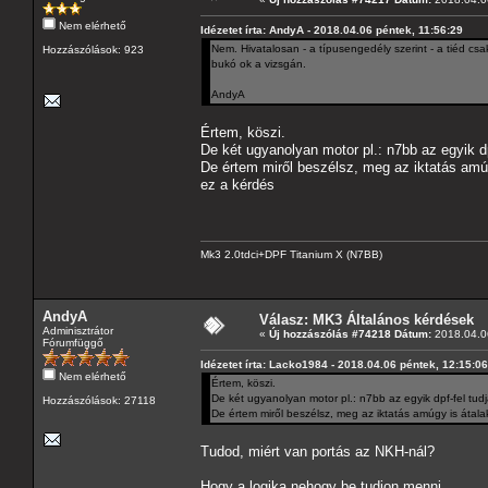
Nem elérhető
Idézetet írta: AndyA - 2018.04.06 péntek, 11:56:29
Nem. Hivatalosan - a típusengedély szerint - a tiéd csa
Hozzászólások: 923
bukó ok a vizsgán.
AndyA
Értem, köszi.
De két ugyanolyan motor pl.: n7bb az egyik d
De értem miről beszélsz, meg az iktatás amú
ez a kérdés
Mk3 2.0tdci+DPF Titanium X (N7BB)
AndyA
Válasz: MK3 Általános kérdések
Adminisztrátor
«
Új hozzászólás #74218 Dátum:
2018.04.06
Fórumfüggő
Idézetet írta: Lacko1984 - 2018.04.06 péntek, 12:15:06
Nem elérhető
Értem, köszi.
De két ugyanolyan motor pl.: n7bb az egyik dpf-fel tud
Hozzászólások: 27118
De értem miről beszélsz, meg az iktatás amúgy is átal
Tudod, miért van portás az NKH-nál?
Hogy a logika nehogy be tudjon menni.