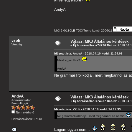
Mivel egyenlőre?
AndyA
Mk3 2.0/130LE TDCi Trend kombi 2006/11
vzoli
Válasz: MK3 Általános kérdések
Vendég
«
Új hozzászólás #74236 Dátum:
2018.04.1
Idézetet írta: AndyA - 2018.04.10 kedd, 11:54:06
Mivel egyenlőre?
AndyA
Ne grammarTrollkodjál, mert megbannol az 
AndyA
Válasz: MK3 Általános kérdések
Adminisztrátor
«
Új hozzászólás #74237 Dátum:
2018.04.1
Fórumfüggő
Idézetet írta: VZoli - 2018.04.10 kedd, 14:12:39
Nem elérhető
Ne grammarTrollkodjál, mert megbannol az admin
Hozzászólások: 27118
Engem ugyan nem...