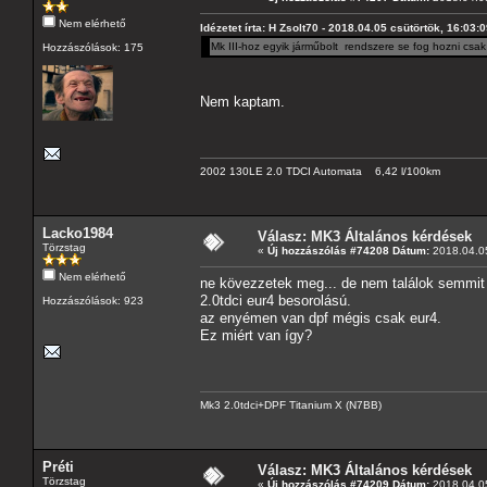
Nem elérhető
Idézetet írta: H Zsolt70 - 2018.04.05 csütörtök, 16:03:
Mk III-hoz egyik járműbolt rendszere se fog hozni csak 
Hozzászólások: 175
Nem kaptam.
2002 130LE 2.0 TDCI Automata 6,42 l/100km
Lacko1984
Válasz: MK3 Általános kérdések
Törzstag
«
Új hozzászólás #74208 Dátum:
2018.04.05
Nem elérhető
ne kövezzetek meg... de nem találok semmit 
2.0tdci eur4 besorolású.
Hozzászólások: 923
az enyémen van dpf mégis csak eur4.
Ez miért van így?
Mk3 2.0tdci+DPF Titanium X (N7BB)
Préti
Válasz: MK3 Általános kérdések
Törzstag
«
Új hozzászólás #74209 Dátum:
2018.04.05