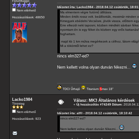
Fórumfüggő
Idézetet írta: Lacko1984 - 2018.04.12 csütörtök, 18:01
Nem elérhető
Ma elmentem végre futómű állításra.
Minden érték rossz volt. beállították, mostmár minden o
Hozzászólások: 48650
Kimegyek ebédelni Vecsésre, jövök vissza, előttem eg
Erre elkezdi neki taposni, közben mindkét sávban féke
nyomtam én is egy féket és közben egy erős kattanás
foghattam.
majd kb 1 km múlva megérkezek a célhoz, látom világí
Mi a tökömtől lehet ez?
nincs elm327-ed?
Nem kellett volna olyan durván fékezni...
TDCI Űrhajó
Titanium
S
max 18"
Lacko1984
Válasz: MK3 Általános kérdések
Törzstag
«
Új hozzászólás #74249 Dátum:
2018.04.12
Nem elérhető
Idézetet írta: alf® - 2018.04.12 csütörtök, 18:10:42
nincs elm327-ed?
Hozzászólások: 923
Nem kellett volna olyan durván fékezni...