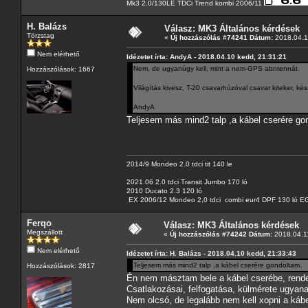
Mk3 2.0/130LE TDCi Trend kombi 2006/11
H. Balázs
Válasz: MK3 Általános kérdések
Törzstag
«
Új hozzászólás #74241 Dátum:
2018.04.1
Nem elérhető
Idézetet írta: AndyA - 2018.04.10 kedd, 21:31:21
Nem, de ugyanúgy kell, mint a nem-GPS abntennát.
Hozzászólások: 1667
Világítás kivesz, T-20 csavarhúzóval csavar kiteker, k
AndyA
Teljesem más mind2 talp ,a kábel cserére go
2014/9 Mondeo 2.0 tdci tit 140 le
2021.06 2.0 tdci Transit Jumbo 170 ló
2010 Ducato 2.3 120 ló
EX 2006/12 Mondeo 2,0 tdci combi eur4 DPF 130 ló EG
Ferqo
Válasz: MK3 Általános kérdések
Megszállott
«
Új hozzászólás #74242 Dátum:
2018.04.11
Nem elérhető
Idézetet írta: H. Balázs - 2018.04.10 kedd, 21:33:43
Teljesem más mind2 talp ,a kábel cserére gondoltam.
Hozzászólások: 2817
Én nem másztam bele a kábel cserébe, rende
Csatlakozásai, felfogatása, külmérete ugyana
Nem olcsó, de legalább nem kell xopni a kábel