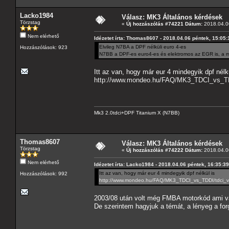
Lacko1984
Válasz: MK3 Általános kérdések
Törzstag
«
Új hozzászólás #74221 Dátum:
2018.04.06
Nem elérhető
Idézetet írta: Thomas8607 - 2018.04.06 péntek, 15:05:
Elvileg N7BA a DPF nélküli euro 4-es
Hozzászólások: 923
N7BB a DPF-es euro4-es és elektromos az EGR is, a m
Itt az van, hogy már eur 4 mindegyik dpf nélk
http://www.mondeo.hu/FAQ/MK3_TDCI_vs_TDD
Mk3 2.0tdci+DPF Titanium X (N7BB)
Thomas8607
Válasz: MK3 Általános kérdések
Törzstag
«
Új hozzászólás #74222 Dátum:
2018.04.06
Nem elérhető
Idézetet írta: Lacko1984 - 2018.04.06 péntek, 16:35:39
Itt az van, hogy már eur 4 mindegyik dpf nélkül is
Hozzászólások: 992
http://www.mondeo.hu/FAQ/MK3_TDCI_vs_TDDI/tdci_vs
2003/08 után volt még FMBA motorkód ami vá
De szerintem hagyjuk a témát, a lényeg a for