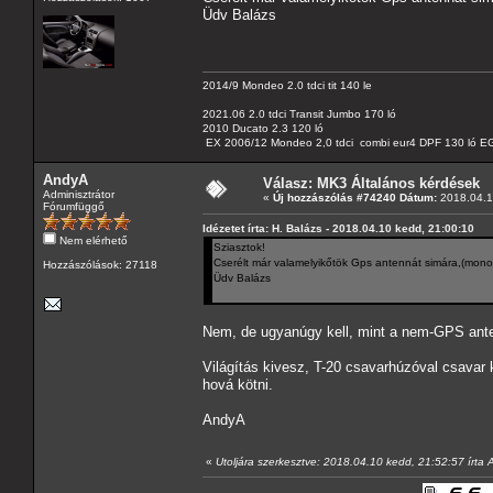
Üdv Balázs
2014/9 Mondeo 2.0 tdci tit 140 le
2021.06 2.0 tdci Transit Jumbo 170 ló
2010 Ducato 2.3 120 ló
EX 2006/12 Mondeo 2,0 tdci combi eur4 DPF 130 ló EG
AndyA
Válasz: MK3 Általános kérdések
Adminisztrátor
«
Új hozzászólás #74240 Dátum:
2018.04.1
Fórumfüggő
Idézetet írta: H. Balázs - 2018.04.10 kedd, 21:00:10
Nem elérhető
Sziasztok!
Cserélt már valamelyikőtök Gps antennát simára,(monoc
Hozzászólások: 27118
Üdv Balázs
Nem, de ugyanúgy kell, mint a nem-GPS ant
Világítás kivesz, T-20 csavarhúzóval csavar
hová kötni.
AndyA
«
Utoljára szerkesztve: 2018.04.10 kedd, 21:52:57 írta