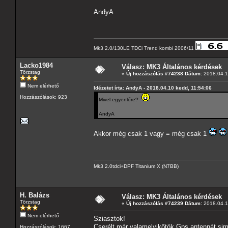
AndyA
Mk3 2.0/130LE TDCi Trend kombi 2006/11
Lacko1984
Válasz: MK3 Általános kérdések
Törzstag
«
Új hozzászólás #74238 Dátum:
2018.04.1
Nem elérhető
Idézetet írta: AndyA - 2018.04.10 kedd, 11:54:06
Hozzászólások: 923
Mivel egyenlőre?
AndyA
Akkor még csak 1 vagy = még csak 1
Mk3 2.0tdci+DPF Titanium X (N7BB)
H. Balázs
Válasz: MK3 Általános kérdések
Törzstag
«
Új hozzászólás #74239 Dátum:
2018.04.1
Nem elérhető
Sziasztok!
Cserélt már valamelyikőtök Gps antennát sim
Hozzászólások: 1667