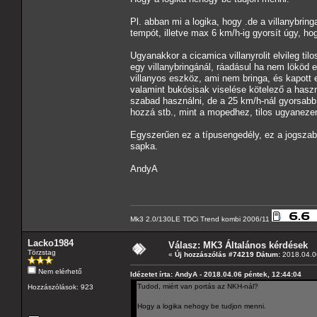
Pl. abban mi a logika, hogy .de a villanybri
tempót, illetve max 6 km/h-ig gyorsít úgy, ho
Ugyanakkor a cicamica villanyrolit elvileg t
egy villanybringánál, ráadásul ha nem lököd 
villanyos eszköz, ami nem bringa, és kapott
valamint bukósisak viselése kötelező a hasz
szabad használni, de a 25 km/h-nál gyorsabb 
hozzá stb., mint a mopedhez, tilos ugyaneze
Egyszerűen ez a típusengedély, ez a jogszabá
sapka.
AndyA
Mk3 2.0/130LE TDCi Trend kombi 2006/11
Lacko1984
Válasz: MK3 Általános kérdések
Törzstag
«
Új hozzászólás #74219 Dátum:
2018.04.06
Nem elérhető
Idézetet írta: AndyA - 2018.04.06 péntek, 12:44:04
Tudod, miért van portás az NKH-nál?
Hozzászólások: 923
Hogy a logika nehogy be tudjon menni.