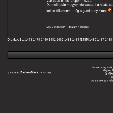
Van csak nincs latopom hozzá.
De meló után megyek kiolvastatni a hibát,
kellett fékeznem, még a gumi is nyikkant
Mk3 2.0tdci+DPF Titanium X (N7BB)
Oldalak:
1
...
1478
1479
1480
1481
1482
1483
1484
[
1485
]
1486
1487
1488
Powered by SMF 
Magyar f
Back-n-Black
by
|
Sitemap
TP-crip
SMF
Tin
Az oldal 0.114 más