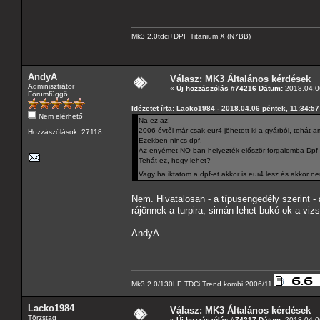
Mk3 2.0tdci+DPF Titanium X (N7BB)
AndyA
Válasz: MK3 Általános kérdések
Adminisztrátor
«
Új hozzászólás #74216 Dátum:
2018.04.06
Fórumfüggő
Idézetet írta: Lacko1984 - 2018.04.06 péntek, 11:34:57
Nem elérhető
Na ez az!
2006 évtől már csak eur4 jöhetett ki a gyárból, tehá
Hozzászólások: 27118
Ezekben nincs dpf.
Az enyémet NO-ban helyezték először forgalomba Dpf-f
Tehát ez, hogy lehet?
Vagy ha iktatom a dpf-et akkor is eur4 lesz és akkor 
Nem. Hivatalosan - a típusengedély szerint - 
rájönnek a turpira, simán lehet bukó ok a viz
AndyA
Mk3 2.0/130LE TDCi Trend kombi 2006/11
Lacko1984
Válasz: MK3 Általános kérdések
Törzstag
«
Új hozzászólás #74217 Dátum:
2018.04.06