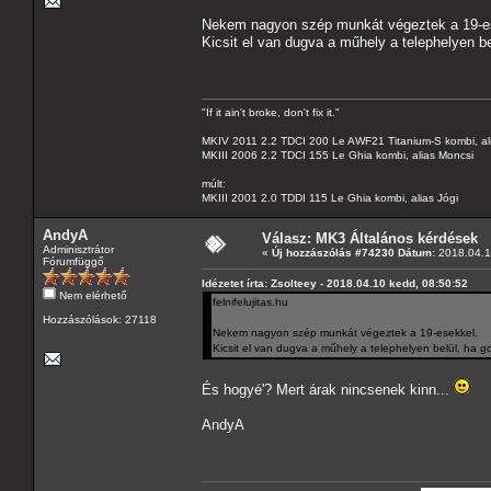
Nekem nagyon szép munkát végeztek a 19-e
Kicsit el van dugva a műhely a telephelyen b
"If it ain't broke, don't fix it."
MKIV 2011 2.2 TDCI 200 Le AWF21 Titanium-S kombi, al
MKIII 2006 2.2 TDCI 155 Le Ghia kombi, alias Moncsi
múlt:
MKIII 2001 2.0 TDDI 115 Le Ghia kombi, alias Jógi
AndyA
Válasz: MK3 Általános kérdések
Adminisztrátor
«
Új hozzászólás #74230 Dátum:
2018.04.1
Fórumfüggő
Idézetet írta: Zsolteey - 2018.04.10 kedd, 08:50:52
Nem elérhető
felnifelujitas.hu
Hozzászólások: 27118
Nekem nagyon szép munkát végeztek a 19-esekkel.
Kicsit el van dugva a műhely a telephelyen belül, ha 
És hogyé'? Mert árak nincsenek kinn...
AndyA