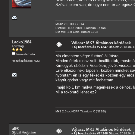
Szóval jelem van, de ugye nem ér az egész
MKIV 2.0 TDCi 2014
Ex:MkIII TDDI 2001 Lalahun Editon
Ex: MkII 2.0 Ghia Turnier 1998
Lacko1984
Válasz: MK3 Általános kérdések
Törzstag
«
Új hozzászólás #74247 Dátum:
2018.04.12
Nem elérhető
Ma elmentem végre futómű állításra.
Minden érték rossz volt. beállították, mostm
Hozzászólások: 923
Kimegyek ebédelni Vecsésre, jövök vissza, e
Erre elkezdi neki taposni, közben mindkét sá
nyomtam én is egy féket és közben egy erős
kátyút,gödröt vagy mit foghattam.
majd kb 1 km múlva megérkezek a célhoz, lá
Mi a tökömtől lehet ez?
Mk3 2.0tdci+DPF Titanium X (N7BB)
alf®
Válasz: MK3 Általános kérdések
Globál Moderátor
«
Új hozzászólás #74248 Dátum:
2018.04.12