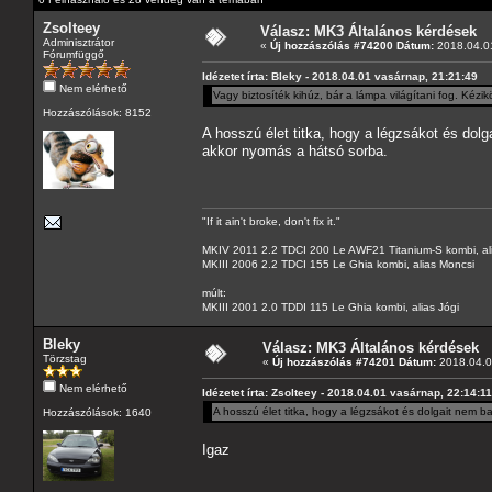
Zsolteey
Válasz: MK3 Általános kérdések
Adminisztrátor
«
Új hozzászólás #74200 Dátum:
2018.04.01
Fórumfüggő
Idézetet írta: Bleky - 2018.04.01 vasárnap, 21:21:49
Nem elérhető
Vagy biztosíték kihúz, bár a lámpa világítani fog. Kézi
Hozzászólások: 8152
A hosszú élet titka, hogy a légzsákot és dolg
akkor nyomás a hátsó sorba.
"If it ain't broke, don't fix it."
MKIV 2011 2.2 TDCI 200 Le AWF21 Titanium-S kombi, al
MKIII 2006 2.2 TDCI 155 Le Ghia kombi, alias Moncsi
múlt:
MKIII 2001 2.0 TDDI 115 Le Ghia kombi, alias Jógi
Bleky
Válasz: MK3 Általános kérdések
Törzstag
«
Új hozzászólás #74201 Dátum:
2018.04.02
Nem elérhető
Idézetet írta: Zsolteey - 2018.04.01 vasárnap, 22:14:11
A hosszú élet titka, hogy a légzsákot és dolgait nem b
Hozzászólások: 1640
Igaz