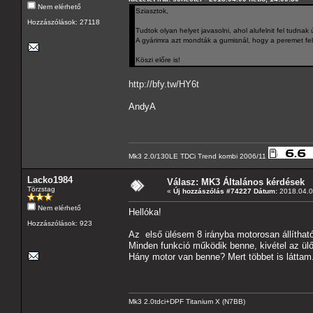
Nem elérhető
Sziasztok,
Hozzászólások: 27118
Tudtok olyan helyet javasolni, ahol alufelnit fel tudnak 
A gyárimra azt mondták a gumisnál, hogy a peremet fel k
Köszi előre is!
http://bfy.tw/HY6t
AndyA
Mk3 2.0/130LE TDCi Trend kombi 2006/11
Lacko1984
Válasz: MK3 Általános kérdések
Törzstag
«
Új hozzászólás #74227 Dátum:
2018.04.09
Nem elérhető
Hellóka!
Hozzászólások: 923
Az első ülésem 8 irányba motorosan állítható
Minden funkció működik benne, kivétel az ülől
Hány motor van benne? Mert többet is láttam.
Mk3 2.0tdci+DPF Titanium X (N7BB)