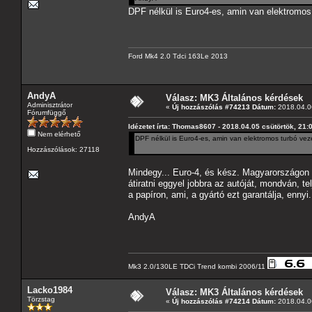
DPF nélkül is Euro4-es, amin van elektromos
Ford Mk4 2.0 Tdci 163Le 2013
AndyA
Válasz: MK3 Általános kérdések
Adminisztrátor
«
Új hozzászólás #74213 Dátum:
2018.04.06
Fórumfüggő
Idézetet írta: Thomas8607 - 2018.04.05 csütörtök, 21:
Nem elérhető
DPF nélkül is Euro4-es, amin van elektromos turbó ve
Hozzászólások: 27118
Mindegy... Euro-4, és kész. Magyarországon e
átiratni eggyel jobbra az autóját, mondván, t
a papíron, ami, a gyártó ezt garantálja, ennyi
AndyA
Mk3 2.0/130LE TDCi Trend kombi 2006/11
Lacko1984
Válasz: MK3 Általános kérdések
Törzstag
«
Új hozzászólás #74214 Dátum:
2018.04.06