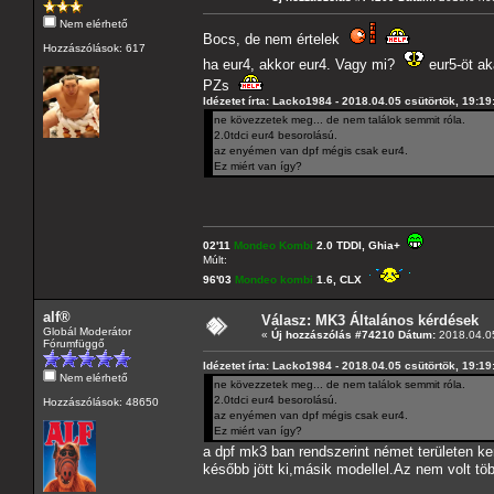
Nem elérhető
Bocs, de nem értelek
Hozzászólások: 617
ha eur4, akkor eur4. Vagy mi?
eur5-öt ak
PZs
Idézetet írta: Lacko1984 - 2018.04.05 csütörtök, 19:19
ne kövezzetek meg... de nem találok semmit róla.
2.0tdci eur4 besorolású.
az enyémen van dpf mégis csak eur4.
Ez miért van így?
02'11
Mondeo Kombi
2.0 TDDI, Ghia+
Múlt:
96'03
Mondeo kombi
1.6, CLX
alf®
Válasz: MK3 Általános kérdések
Globál Moderátor
«
Új hozzászólás #74210 Dátum:
2018.04.05
Fórumfüggő
Idézetet írta: Lacko1984 - 2018.04.05 csütörtök, 19:19
Nem elérhető
ne kövezzetek meg... de nem találok semmit róla.
2.0tdci eur4 besorolású.
Hozzászólások: 48650
az enyémen van dpf mégis csak eur4.
Ez miért van így?
a dpf mk3 ban rendszerint német területen ker
később jött ki,másik modellel.Az nem volt töb