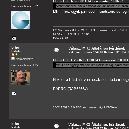
Idézetet írta: bihu - 2018.04.05 csütörtök, 13:05:52
A hoszlengőkar, ami a hátsóagyat köti össze a küszöb 
Hozzászólások: 602
Mk III-hoz egyik járműbolt rendszere se fog h
EX Mondeo 2.0 Tdci 2005 1 3 5 └-┼┼┤ 2 4 6 340+
Kuga 2.0 Tdci 2011 163 hp
Focus 1.4b
bihu
Válasz: MK3 Általános kérdések
Haladó
«
Új hozzászólás #74206 Dátum:
2018.04.05
Nem elérhető
Idézetet írta: H Zsolt70 - 2018.04.05 csütörtök, 16:03:
Mk III-hoz egyik járműbolt rendszere se fog hozni csak 
Hozzászólások: 175
Nekem a Bárdinál van, csak nem tudom hogy
RAPRO (RAP52554)
2002 130LE 2.0 TDCI Automata 6,42 l/100km
bihu
Válasz: MK3 Általános kérdések
Haladó
«
Új hozzászólás #74207 Dátum:
2018.04.05