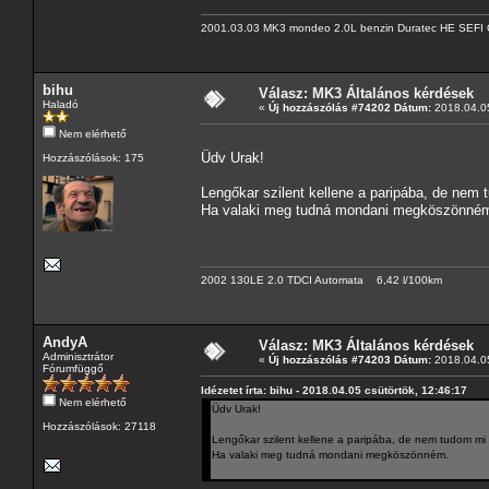
2001.03.03 MK3 mondeo 2.0L benzin Duratec HE SEFI 
bihu
Válasz: MK3 Általános kérdések
Haladó
«
Új hozzászólás #74202 Dátum:
2018.04.05
Nem elérhető
Üdv Urak!
Hozzászólások: 175
Lengőkar szilent kellene a paripába, de nem 
Ha valaki meg tudná mondani megköszönné
2002 130LE 2.0 TDCI Automata 6,42 l/100km
AndyA
Válasz: MK3 Általános kérdések
Adminisztrátor
«
Új hozzászólás #74203 Dátum:
2018.04.05
Fórumfüggő
Idézetet írta: bihu - 2018.04.05 csütörtök, 12:46:17
Nem elérhető
Üdv Urak!
Hozzászólások: 27118
Lengőkar szilent kellene a paripába, de nem tudom mi 
Ha valaki meg tudná mondani megköszönném.