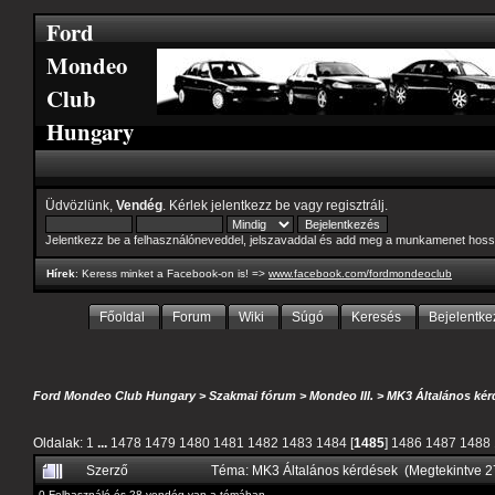
Ford
Mondeo
Club
Hungary
Üdvözlünk,
Vendég
. Kérlek
jelentkezz be
vagy
regisztrálj
.
Jelentkezz be a felhasználóneveddel, jelszavaddal és add meg a munkamenet hoss
Hírek
: Keress minket a Facebook-on is! =>
www.facebook.com/fordmondeoclub
Főoldal
Forum
Wiki
Súgó
Keresés
Bejelentke
Ford Mondeo Club Hungary
>
Szakmai fórum
>
Mondeo III.
>
MK3 Általános kér
Oldalak:
1
...
1478
1479
1480
1481
1482
1483
1484
[
1485
]
1486
1487
1488
Szerző
Téma: MK3 Általános kérdések (Megtekintve 
0 Felhasználó és 28 vendég van a témában