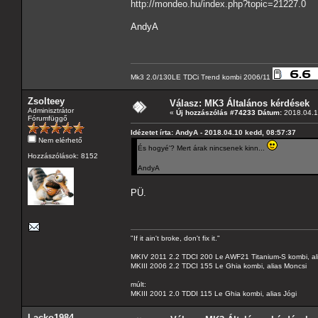
http://mondeo.hu/index.php?topic=21227.0
AndyA
Mk3 2.0/130LE TDCi Trend kombi 2006/11
Zsolteey
Válasz: MK3 Általános kérdések
Adminisztrátor
«
Új hozzászólás #74233 Dátum:
2018.04.1
Fórumfüggő
Idézetet írta: AndyA - 2018.04.10 kedd, 08:57:37
Nem elérhető
És hogyé'? Mert árak nincsenek kinn...
Hozzászólások: 8152
AndyA
PÜ.
"If it ain't broke, don't fix it."
MKIV 2011 2.2 TDCI 200 Le AWF21 Titanium-S kombi, al
MKIII 2006 2.2 TDCI 155 Le Ghia kombi, alias Moncsi
múlt:
MKIII 2001 2.0 TDDI 115 Le Ghia kombi, alias Jógi
Lacko1984