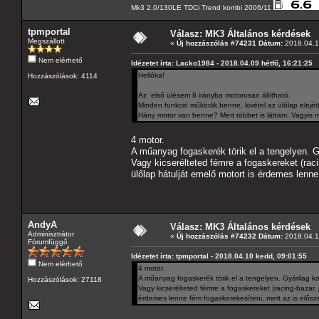
Mk3 2.0/130LE TDCi Trend kombi 2006/11
tpmportal
Válasz: MK3 Általános kérdések
Megszállott
«
Új hozzászólás #74231 Dátum:
2018.04.1
Nem elérhető
Idézetet írta: Lacko1984 - 2018.04.09 hétfő, 16:21:25
Hellóka!
Hozzászólások: 4114
Az első ülésem 8 irányba motorosan állítható.
Minden funkció működik benne, kivétel az ülőlap elejét(
Hány motor van benne? Mert többet is láttam. Vagyis m
4 motor.
A műanyag fogaskerék törik el a tengelyen. G
Vagy kicserélteted fémre a fogaskereket (raci
ülőlap hátulját emelő motort is érdemes lenne
AndyA
Válasz: MK3 Általános kérdések
Adminisztrátor
«
Új hozzászólás #74232 Dátum:
2018.04.1
Fórumfüggő
Idézetet írta: tpmportal - 2018.04.10 kedd, 09:01:55
Nem elérhető
4 motor.
A műanyag fogaskerék törik el a tengelyen. Gyárilag k
Hozzászólások: 27118
Vagy kicserélteted fémre a fogaskereket (racing-bazar, 
érdemes lenne fém fogaskerekesíteni, mert az is elősze