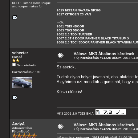
RULE: Turbos make torque,
and torque makes fun
2019 NISSAN NAVARA NP300
2017 CITROEN C3 VAN
múlt:
2001 TDDI 4DOOR
2003 TDCI 5DOOR
2002 2.0 TDDI TURNIER
2007 2.5T 4 DOOR PANTHER BLACK TITANIUM X
2008 2.0 TDCI 5DOOR PANTHER BLACK TITANIUM A
schecter
Válasz: MK3 Általános kérdések
Haladó
«
Új hozzászólás #74225 Dátum:
2018.04.09
Nem elérhető
Sziasztok,
Hozzászólások: 199
Tudtok olyan helyet javasolni, ahol alufelnit fe
A gyárimra azt mondták a gumisnál, hogy a per
Köszi előre is!
MK3 2001 2.0 TDDI GHIA
AndyA
Válasz: MK3 Általános kérdések
Adminisztrátor
«
Új hozzászólás #74226 Dátum:
2018.04.09
Fórumfüggő
Idézetet írta: schecter - 2018.04.09 hétfő, 14:00:39