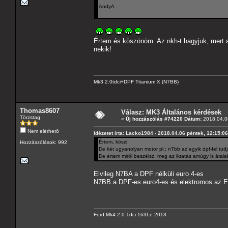
AndyA
Értem és köszönöm. Az nkh-t hagyjuk, mert a
nekik!
Mk3 2.0tdci+DPF Titanium X (N7BB)
Thomas8607
Válasz: MK3 Általános kérdések
Törzstag
«
Új hozzászólás #74220 Dátum:
2018.04.06
Nem elérhető
Idézetet írta: Lacko1984 - 2018.04.06 péntek, 12:15:06
Értem, köszi.
Hozzászólások: 992
De két ugyanolyan motor pl.: n7bb az egyik dpf-fel tud
De értem miről beszélsz, meg az iktatás amúgy is átal
Elvileg N7BA a DPF nélküli euro 4-es
N7BB a DPF-es euro4-es és elektromos az EG
Ford Mk4 2.0 Tdci 163Le 2013