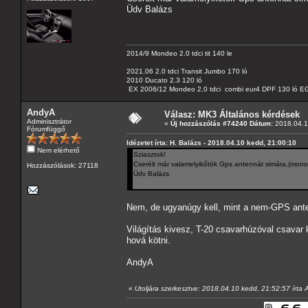
Üdv Balázs
2014/9 Mondeo 2.0 tdci tit 140 le
2021.06 2.0 tdci Transit Jumbo 170 ló
2010 Ducato 2.3 120 ló
EX 2006/12 Mondeo 2,0 tdci combi eur4 DPF 130 ló EG
AndyA
Válasz: MK3 Általános kérdések
Adminisztrátor
«
Új hozzászólás #74240 Dátum:
2018.04.1
Fórumfüggő
Idézetet írta: H. Balázs - 2018.04.10 kedd, 21:00:10
Nem elérhető
Sziasztok!
Cserélt már valamelyikőtök Gps antennát simára,(monoc
Hozzászólások: 27118
Üdv Balázs
Nem, de ugyanúgy kell, mint a nem-GPS ant
Világítás kivesz, T-20 csavarhúzóval csavar
hová kötni.
AndyA
«
Utoljára szerkesztve: 2018.04.10 kedd, 21:52:57 írta