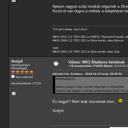
Nekem nagyon szép munkát végeztek a 19-e
Kicsit el van dugva a műhely a telephelyen b
"If it ain't broke, don't fix it."
MKIV 2011 2.2 TDCI 200 Le AWF21 Titanium-S kombi, al
MKIII 2006 2.2 TDCI 155 Le Ghia kombi, alias Moncsi
múlt:
MKIII 2001 2.0 TDDI 115 Le Ghia kombi, alias Jógi
AndyA
Válasz: MK3 Általános kérdések
Adminisztrátor
«
Új hozzászólás #74230 Dátum:
2018.04.1
Fórumfüggő
Idézetet írta: Zsolteey - 2018.04.10 kedd, 08:50:52
Nem elérhető
felnifelujitas.hu
Hozzászólások: 27118
Nekem nagyon szép munkát végeztek a 19-esekkel.
Kicsit el van dugva a műhely a telephelyen belül, ha 
És hogyé'? Mert árak nincsenek kinn...
AndyA