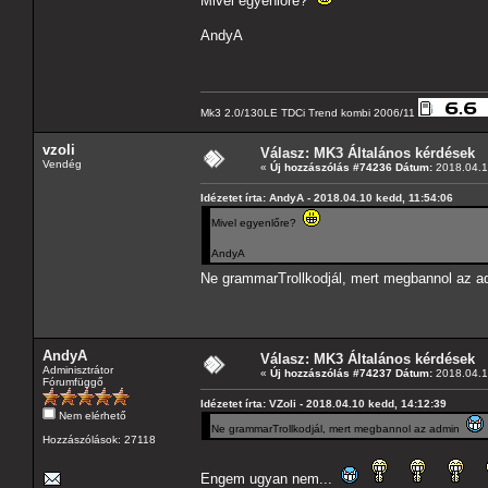
Mivel egyenlőre?
AndyA
Mk3 2.0/130LE TDCi Trend kombi 2006/11
vzoli
Válasz: MK3 Általános kérdések
Vendég
«
Új hozzászólás #74236 Dátum:
2018.04.1
Idézetet írta: AndyA - 2018.04.10 kedd, 11:54:06
Mivel egyenlőre?
AndyA
Ne grammarTrollkodjál, mert megbannol az 
AndyA
Válasz: MK3 Általános kérdések
Adminisztrátor
«
Új hozzászólás #74237 Dátum:
2018.04.1
Fórumfüggő
Idézetet írta: VZoli - 2018.04.10 kedd, 14:12:39
Nem elérhető
Ne grammarTrollkodjál, mert megbannol az admin
Hozzászólások: 27118
Engem ugyan nem...