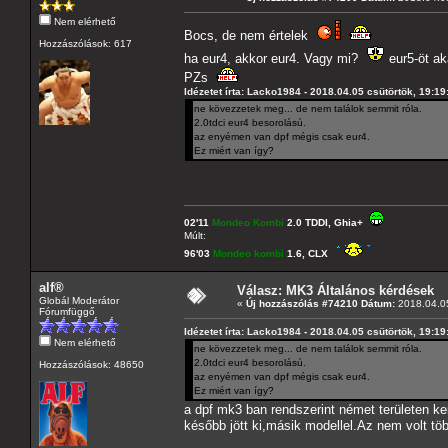
Nem elérhető
Bocs, de nem értelek
Hozzászólások: 617
ha eur4, akkor eur4. Vagy mi?
eur5-öt ak
PZs
Idézetet írta: Lacko1984 - 2018.04.05 csütörtök, 19:19
ne kövezzetek meg... de nem találok semmit róla.
2.0tdci eur4 besorolású.
az enyémen van dpf mégis csak eur4.
Ez miért van így?
02'11
Mondeo Kombi
2.0 TDDI, Ghia+
Múlt:
96'03
Mondeo kombi
1.6, CLX
alf®
Válasz: MK3 Általános kérdések
Globál Moderátor
«
Új hozzászólás #74210 Dátum:
2018.04.05
Fórumfüggő
Idézetet írta: Lacko1984 - 2018.04.05 csütörtök, 19:19
Nem elérhető
ne kövezzetek meg... de nem találok semmit róla.
2.0tdci eur4 besorolású.
Hozzászólások: 48650
az enyémen van dpf mégis csak eur4.
Ez miért van így?
a dpf mk3 ban rendszerint német területen ker
később jött ki,másik modellel.Az nem volt töb