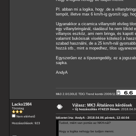
Pl. abban mi a logika, hogy .de a villanybri
tempót, illetve max 6 km/h-ig gyorsít úgy, ho
Ugyanakkor a cicamica villanyrolit elvileg t
egy villanybringánál, ráadásul ha nem lököd 
villanyos eszköz, ami nem bringa, és kapott
valamint bukósisak viselése kötelező a hasz
szabad használni, de a 25 km/h-nál gyorsabb 
hozzá stb., mint a mopedhez, tilos ugyaneze
Egyszerűen ez a típusengedély, ez a jogszabá
sapka.
AndyA
Mk3 2.0/130LE TDCi Trend kombi 2006/11
Lacko1984
Válasz: MK3 Általános kérdések
Törzstag
«
Új hozzászólás #74219 Dátum:
2018.04.06
Nem elérhető
Idézetet írta: AndyA - 2018.04.06 péntek, 12:44:04
Tudod, miért van portás az NKH-nál?
Hozzászólások: 923
Hogy a logika nehogy be tudjon menni.