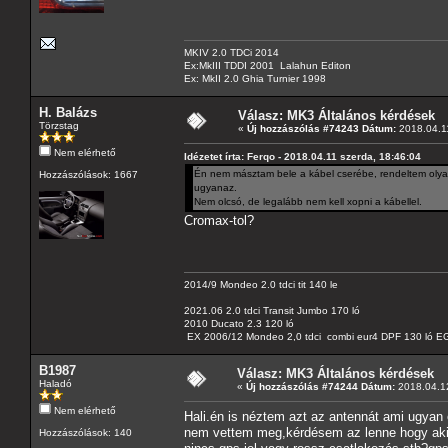
MKIV 2.0 TDCi 2014
Ex:MkIII TDDI 2001 Lalahun Editon
Ex: MkII 2.0 Ghia Turnier 1998
H. Balázs
Válasz: MK3 Általános kérdések
Törzstag
«
Új hozzászólás #74243 Dátum:
2018.04.11
Nem elérhető
Idézetet írta: Ferqo - 2018.04.11 szerda, 18:46:04
Én nem másztam bele a kábel cserébe, rendeltem olyan
Hozzászólások: 1667
ugyanaz.
Nem olcsó, de legalább nem kell xopni a kábellel.
Cromax-tol?
2014/9 Mondeo 2.0 tdci tit 140 le
2021.06 2.0 tdci Transit Jumbo 170 ló
2010 Ducato 2.3 120 ló
EX 2006/12 Mondeo 2,0 tdci combi eur4 DPF 130 ló EG
B1987
Válasz: MK3 Általános kérdések
Haladó
«
Új hozzászólás #74244 Dátum:
2018.04.12
Nem elérhető
Hali.én is néztem azt az antennát ami ugyan
nem vettem meg,kérdésem az lenne hogy aki 
Hozzászólások: 140