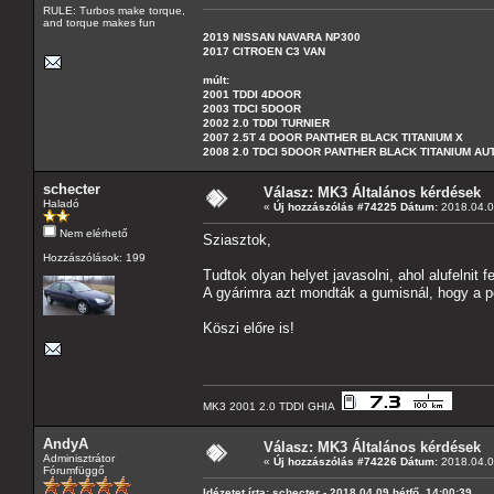
RULE: Turbos make torque,
and torque makes fun
2019 NISSAN NAVARA NP300
2017 CITROEN C3 VAN
múlt:
2001 TDDI 4DOOR
2003 TDCI 5DOOR
2002 2.0 TDDI TURNIER
2007 2.5T 4 DOOR PANTHER BLACK TITANIUM X
2008 2.0 TDCI 5DOOR PANTHER BLACK TITANIUM A
schecter
Válasz: MK3 Általános kérdések
Haladó
«
Új hozzászólás #74225 Dátum:
2018.04.09
Nem elérhető
Sziasztok,
Hozzászólások: 199
Tudtok olyan helyet javasolni, ahol alufelnit fe
A gyárimra azt mondták a gumisnál, hogy a per
Köszi előre is!
MK3 2001 2.0 TDDI GHIA
AndyA
Válasz: MK3 Általános kérdések
Adminisztrátor
«
Új hozzászólás #74226 Dátum:
2018.04.09
Fórumfüggő
Idézetet írta: schecter - 2018.04.09 hétfő, 14:00:39