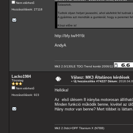
Nem elérhető
Sziasztok,
Hozzászólások: 27118
Tudtok olyan helyet javasolni, ahol alufelnit fel tudnak 
A gyárimra azt mondták a gumisnál, hogy a peremet fel k
Köszi előre is!
http://bfy.tw/HY6t
AndyA
Mk3 2.0/130LE TDCi Trend kombi 2006/11
Lacko1984
Válasz: MK3 Általános kérdések
Törzstag
«
Új hozzászólás #74227 Dátum:
2018.04.09
Nem elérhető
Hellóka!
Hozzászólások: 923
Az első ülésem 8 irányba motorosan állítható
Minden funkció működik benne, kivétel az ülől
Hány motor van benne? Mert többet is láttam.
Mk3 2.0tdci+DPF Titanium X (N7BB)