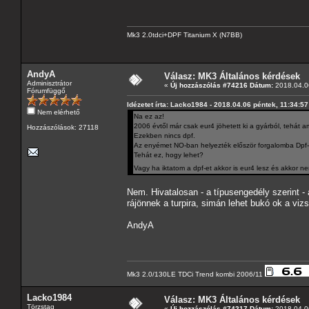
Mk3 2.0tdci+DPF Titanium X (N7BB)
AndyA
Válasz: MK3 Általános kérdések
Adminisztrátor
«
Új hozzászólás #74216 Dátum:
2018.04.06
Fórumfüggő
Idézetet írta: Lacko1984 - 2018.04.06 péntek, 11:34:57
Nem elérhető
Na ez az!
2006 évtől már csak eur4 jöhetett ki a gyárból, tehá
Hozzászólások: 27118
Ezekben nincs dpf.
Az enyémet NO-ban helyezték először forgalomba Dpf-f
Tehát ez, hogy lehet?
Vagy ha iktatom a dpf-et akkor is eur4 lesz és akkor 
Nem. Hivatalosan - a típusengedély szerint - 
rájönnek a turpira, simán lehet bukó ok a viz
AndyA
Mk3 2.0/130LE TDCi Trend kombi 2006/11
Lacko1984
Válasz: MK3 Általános kérdések
Törzstag
«
Új hozzászólás #74217 Dátum:
2018.04.06