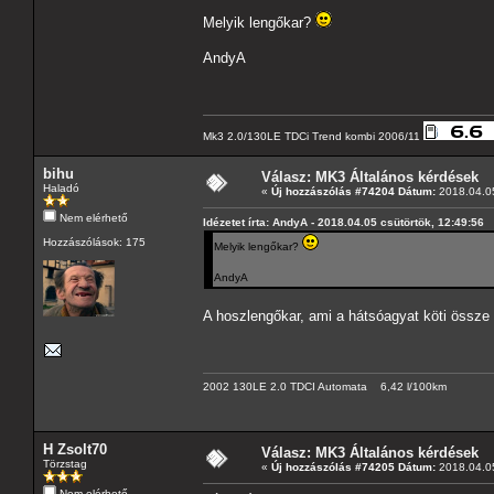
Melyik lengőkar?
AndyA
Mk3 2.0/130LE TDCi Trend kombi 2006/11
bihu
Válasz: MK3 Általános kérdések
Haladó
«
Új hozzászólás #74204 Dátum:
2018.04.05
Nem elérhető
Idézetet írta: AndyA - 2018.04.05 csütörtök, 12:49:56
Hozzászólások: 175
Melyik lengőkar?
AndyA
A hoszlengőkar, ami a hátsóagyat köti össze
2002 130LE 2.0 TDCI Automata 6,42 l/100km
H Zsolt70
Válasz: MK3 Általános kérdések
Törzstag
«
Új hozzászólás #74205 Dátum:
2018.04.05
Nem elérhető