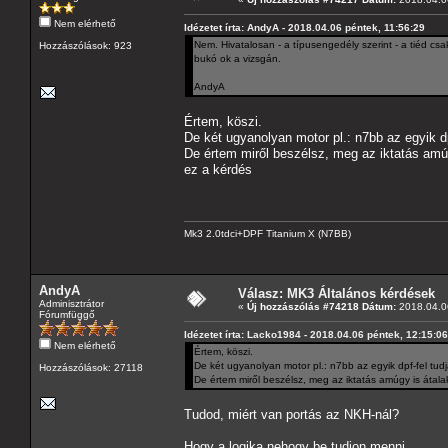
Nem elérhető
Idézetet írta: AndyA - 2018.04.06 péntek, 11:56:29
Nem. Hivatalosan - a típusengedély szerint - a tiéd csa
Hozzászólások: 923
bukó ok a vizsgán.
AndyA
Értem, köszi.
De két ugyanolyan motor pl.: n7bb az egyik d
De értem miről beszélsz, meg az iktatás amú
ez a kérdés
Mk3 2.0tdci+DPF Titanium X (N7BB)
AndyA
Válasz: MK3 Általános kérdések
Adminisztrátor
«
Új hozzászólás #74218 Dátum:
2018.04.06
Fórumfüggő
Idézetet írta: Lacko1984 - 2018.04.06 péntek, 12:15:06
Nem elérhető
Értem, köszi.
De két ugyanolyan motor pl.: n7bb az egyik dpf-fel tud
Hozzászólások: 27118
De értem miről beszélsz, meg az iktatás amúgy is átal
Tudod, miért van portás az NKH-nál?
Hogy a logika nehogy be tudjon menni.