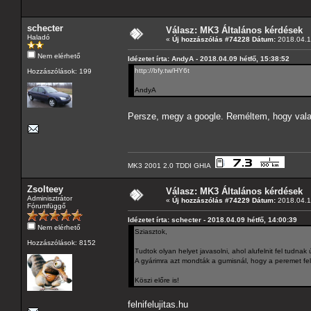
schecter
Válasz: MK3 Általános kérdések
Haladó
«
Új hozzászólás #74228 Dátum:
2018.04.1
Nem elérhető
Idézetet írta: AndyA - 2018.04.09 hétfő, 15:38:52
http://bfy.tw/HY6t
Hozzászólások: 199
AndyA
Persze, megy a google. Reméltem, hogy vala
MK3 2001 2.0 TDDI GHIA
Zsolteey
Válasz: MK3 Általános kérdések
Adminisztrátor
«
Új hozzászólás #74229 Dátum:
2018.04.1
Fórumfüggő
Idézetet írta: schecter - 2018.04.09 hétfő, 14:00:39
Nem elérhető
Sziasztok,
Hozzászólások: 8152
Tudtok olyan helyet javasolni, ahol alufelnit fel tudnak 
A gyárimra azt mondták a gumisnál, hogy a peremet fel k
Köszi előre is!
felnifelujitas.hu