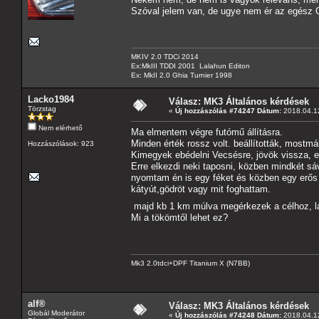
Szóval jelem van, de ugye nem ér az egész
MKIV 2.0 TDCi 2014
Ex:MkIII TDDI 2001 Lalahun Editon
Ex: MkII 2.0 Ghia Turnier 1998
Lacko1984
Válasz: MK3 Általános kérdések
Törzstag
«
Új hozzászólás #74247 Dátum:
2018.04.12
Nem elérhető
Ma elmentem végre futómű állításra.
Minden érték rossz volt. beállították, mostm
Hozzászólások: 923
Kimegyek ebédelni Vecsésre, jövök vissza, e
Erre elkezdi neki taposni, közben mindkét sá
nyomtam én is egy féket és közben egy erős
kátyút,gödröt vagy mit foghattam.
majd kb 1 km múlva megérkezek a célhoz, lá
Mi a tökömtől lehet ez?
Mk3 2.0tdci+DPF Titanium X (N7BB)
alf®
Válasz: MK3 Általános kérdések
Globál Moderátor
«
Új hozzászólás #74248 Dátum:
2018.04.12