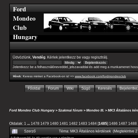
Ford
Mondeo
Club
Hungary
Üdvözlünk,
Vendég
. Kérlek
jelentkezz be
vagy
regisztrálj
.
Jelentkezz be a felhasználóneveddel, jelszavaddal és add meg a munkamenet hoss
Hírek
: Keress minket a Facebook-on is! =>
www.facebook.com/fordmondeoclub
Főoldal
Forum
Wiki
Súgó
Keresés
Bejelentke
Ford Mondeo Club Hungary
>
Szakmai fórum
>
Mondeo III.
>
MK3 Általános kér
Oldalak:
1
...
1478
1479
1480
1481
1482
1483
1484
[
1485
]
1486
1487
1488
Szerző
Téma: MK3 Általános kérdések (Megtekintve 
0 Felhasználó és 40 vendég van a témában