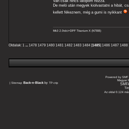
Van csak nincs latopom hozzá.
De meló után megyek kiolvastatni a hibát,
kellett fékeznem, még a gumi is nyikkant
Mk3 2.0tdci+DPF Titanium X (N7BB)
Oldalak:
1
...
1478
1479
1480
1481
1482
1483
1484
[
1485
]
1486
1487
1488
Powered by SMF 
Magyar f
Back-n-Black
by
|
Sitemap
TP-crip
SMF
Tin
Az oldal 0.124 más