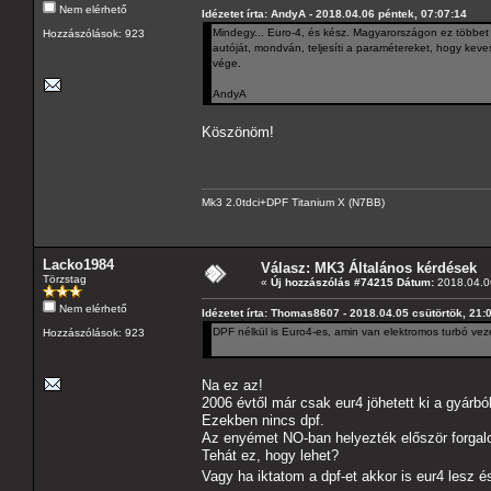
Nem elérhető
Idézetet írta: AndyA - 2018.04.06 péntek, 07:07:14
Mindegy... Euro-4, és kész. Magyarországon ez többet j
Hozzászólások: 923
autóját, mondván, teljesíti a paramétereket, hogy keve
vége.
AndyA
Köszönöm!
Mk3 2.0tdci+DPF Titanium X (N7BB)
Lacko1984
Válasz: MK3 Általános kérdések
Törzstag
«
Új hozzászólás #74215 Dátum:
2018.04.06
Nem elérhető
Idézetet írta: Thomas8607 - 2018.04.05 csütörtök, 21:
DPF nélkül is Euro4-es, amin van elektromos turbó ve
Hozzászólások: 923
Na ez az!
2006 évtől már csak eur4 jöhetett ki a gyár
Ezekben nincs dpf.
Az enyémet NO-ban helyezték először forgal
Tehát ez, hogy lehet?
Vagy ha iktatom a dpf-et akkor is eur4 lesz 