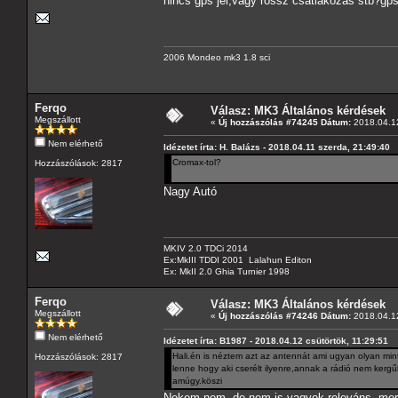
nincs gps jel,vagy rossz csatlakozás stb?g
2006 Mondeo mk3 1.8 sci
Ferqo
Válasz: MK3 Általános kérdések
Megszállott
«
Új hozzászólás #74245 Dátum:
2018.04.12
Nem elérhető
Idézetet írta: H. Balázs - 2018.04.11 szerda, 21:49:40
Cromax-tol?
Hozzászólások: 2817
Nagy Autó
MKIV 2.0 TDCi 2014
Ex:MkIII TDDI 2001 Lalahun Editon
Ex: MkII 2.0 Ghia Turnier 1998
Ferqo
Válasz: MK3 Általános kérdések
Megszállott
«
Új hozzászólás #74246 Dátum:
2018.04.12
Nem elérhető
Idézetet írta: B1987 - 2018.04.12 csütörtök, 11:29:51
Hali.én is néztem azt az antennát ami ugyan olyan mi
Hozzászólások: 2817
lenne hogy aki cserélt ilyenre,annak a rádió nem kerg
amúgy.köszi
Nekem nem, de nem is vagyok releváns, mert 