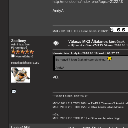
http://mondeo.hu/index.php?topic=21227.0
AndyA
Mk3 2.0/130LE TDCi Trend kombi 2006/11
Zsolteey
Válasz: MK3 Általános kérdések
Adminisztrátor
«
Új hozzászólás #74233 Dátum:
2018.04.1
Fórumfüggő
Idézetet írta: AndyA - 2018.04.10 kedd, 08:57:37
Nem elérhető
És hogyé'? Mert árak nincsenek kinn...
Hozzászólások: 8152
AndyA
PÜ.
"If it ain't broke, don't fix it."
MKIV 2011 2.2 TDCI 200 Le AWF21 Titanium-S kombi, al
MKIII 2006 2.2 TDCI 155 Le Ghia kombi, alias Moncsi
múlt:
MKIII 2001 2.0 TDDI 115 Le Ghia kombi, alias Jógi
Lacko1984