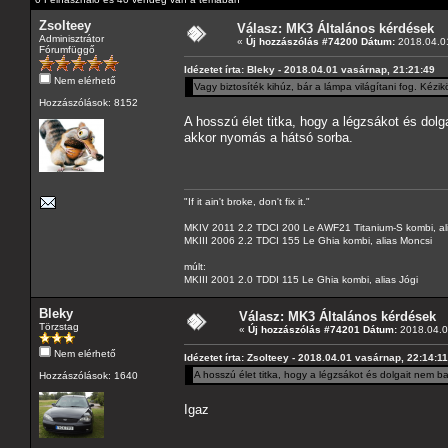
Zsolteey
Válasz: MK3 Általános kérdések
Adminisztrátor
«
Új hozzászólás #74200 Dátum:
2018.04.01
Fórumfüggő
Idézetet írta: Bleky - 2018.04.01 vasárnap, 21:21:49
Nem elérhető
Vagy biztosíték kihúz, bár a lámpa világítani fog. Kézi
Hozzászólások: 8152
A hosszú élet titka, hogy a légzsákot és dolg
akkor nyomás a hátsó sorba.
"If it ain't broke, don't fix it."
MKIV 2011 2.2 TDCI 200 Le AWF21 Titanium-S kombi, al
MKIII 2006 2.2 TDCI 155 Le Ghia kombi, alias Moncsi
múlt:
MKIII 2001 2.0 TDDI 115 Le Ghia kombi, alias Jógi
Bleky
Válasz: MK3 Általános kérdések
Törzstag
«
Új hozzászólás #74201 Dátum:
2018.04.02
Nem elérhető
Idézetet írta: Zsolteey - 2018.04.01 vasárnap, 22:14:11
A hosszú élet titka, hogy a légzsákot és dolgait nem b
Hozzászólások: 1640
Igaz