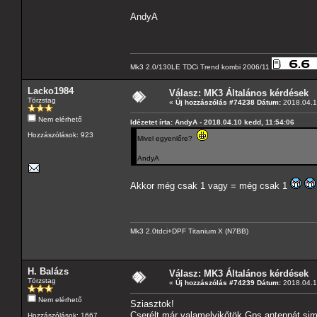
AndyA
Mk3 2.0/130LE TDCi Trend kombi 2006/11
Lacko1984
Válasz: MK3 Általános kérdések
Törzstag
«
Új hozzászólás #74238 Dátum:
2018.04.1
Nem elérhető
Idézetet írta: AndyA - 2018.04.10 kedd, 11:54:06
Hozzászólások: 923
Mivel egyenlőre?
AndyA
Akkor még csak 1 vagy = még csak 1
Mk3 2.0tdci+DPF Titanium X (N7BB)
H. Balázs
Válasz: MK3 Általános kérdések
Törzstag
«
Új hozzászólás #74239 Dátum:
2018.04.1
Nem elérhető
Sziasztok!
Cserélt már valamelyikőtök Gps antennát sim
Hozzászólások: 1667