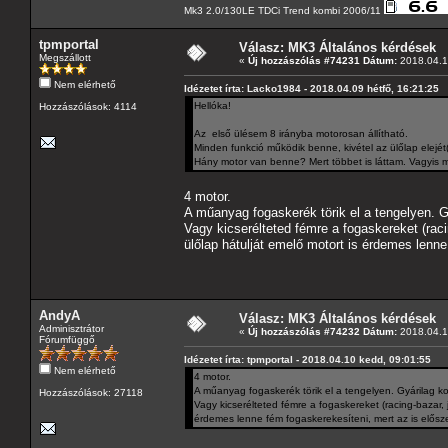
Mk3 2.0/130LE TDCi Trend kombi 2006/11
tpmportal
Válasz: MK3 Általános kérdések
Megszállott
«
Új hozzászólás #74231 Dátum:
2018.04.1
Nem elérhető
Idézetet írta: Lacko1984 - 2018.04.09 hétfő, 16:21:25
Hellóka!
Hozzászólások: 4114
Az első ülésem 8 irányba motorosan állítható.
Minden funkció működik benne, kivétel az ülőlap elejét(
Hány motor van benne? Mert többet is láttam. Vagyis m
4 motor.
A műanyag fogaskerék törik el a tengelyen. G
Vagy kicserélteted fémre a fogaskereket (raci
ülőlap hátulját emelő motort is érdemes lenne
AndyA
Válasz: MK3 Általános kérdések
Adminisztrátor
«
Új hozzászólás #74232 Dátum:
2018.04.1
Fórumfüggő
Idézetet írta: tpmportal - 2018.04.10 kedd, 09:01:55
Nem elérhető
4 motor.
A műanyag fogaskerék törik el a tengelyen. Gyárilag k
Hozzászólások: 27118
Vagy kicserélteted fémre a fogaskereket (racing-bazar, 
érdemes lenne fém fogaskerekesíteni, mert az is elősze