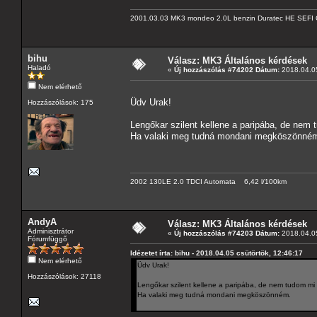
2001.03.03 MK3 mondeo 2.0L benzin Duratec HE SEFI 
bihu
Válasz: MK3 Általános kérdések
Haladó
«
Új hozzászólás #74202 Dátum:
2018.04.05
Nem elérhető
Üdv Urak!
Hozzászólások: 175
Lengőkar szilent kellene a paripába, de nem 
Ha valaki meg tudná mondani megköszönné
2002 130LE 2.0 TDCI Automata 6,42 l/100km
AndyA
Válasz: MK3 Általános kérdések
Adminisztrátor
«
Új hozzászólás #74203 Dátum:
2018.04.05
Fórumfüggő
Idézetet írta: bihu - 2018.04.05 csütörtök, 12:46:17
Nem elérhető
Üdv Urak!
Hozzászólások: 27118
Lengőkar szilent kellene a paripába, de nem tudom mi 
Ha valaki meg tudná mondani megköszönném.