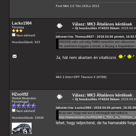
Ford Mk4 2.0 Tdci 163Le 2013
Lacko1984
Válasz: MK3 Általános kérdések
Törzstag
«
Új hozzászólás #74223 Dátum:
2018.04.06
Nem elérhető
Idézetet írta: Thomas8607 - 2018.04.06 péntek, 16:52:
2003/08 után volt még FMBA motorkód ami vákuumos tu
Hozzászólások: 923
De szerintem hagyjuk a témát, a lényeg a forgalmiban 
Ja, hát nem akartam én vitatkozni.
Mk3 2.0tdci+DPF Titanium X (N7BB)
HZsolt92
Válasz: MK3 Általános kérdések
Globál Moderátor
«
Új hozzászólás #74224 Dátum:
2018.04.06
Fórumfüggő
Idézetet írta: Lacko1984 - 2018.04.06 péntek, 16:35:39
Nem elérhető
Itt az van, hogy már eur 4 mindegyik dpf nélkül is
http://www.mondeo.hu/FAQ/MK3_TDCI_vs_TDDI/tdci_vs
Hozzászólások: 23848
lehet, hogy teljesítené, de ha hamarabbi for