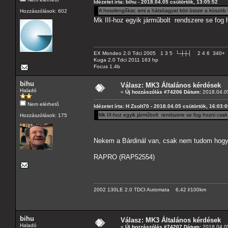
Idézetet írta: bihu - 2018.04.05 csütörtök, 13:05:52
A hoszlengőkar, ami a hátsóagyat köti össze a küszöb 
Hozzászólások: 602
Mk III-hoz egyik járműbolt rendszere se fog h
EX Mondeo 2.0 Tdci 2005 1 3 5 └-┼┼┤ 2 4 6 340+
Kuga 2.0 Tdci 2011 163 hp
Focus 1.4b
bihu
Válasz: MK3 Általános kérdések
Haladó
«
Új hozzászólás #74206 Dátum:
2018.04.05
Nem elérhető
Idézetet írta: H Zsolt70 - 2018.04.05 csütörtök, 16:03:
Mk III-hoz egyik járműbolt rendszere se fog hozni csak 
Hozzászólások: 175
Nekem a Bárdinál van, csak nem tudom hogy
RAPRO (RAP52554)
2002 130LE 2.0 TDCI Automata 6,42 l/100km
bihu
Válasz: MK3 Általános kérdések
Haladó
«
Új hozzászólás #74207 Dátum:
2018.04.05