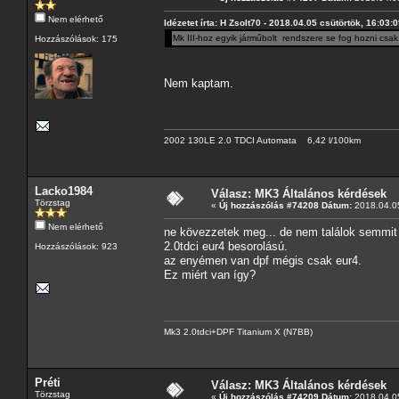
Nem elérhető
Idézetet írta: H Zsolt70 - 2018.04.05 csütörtök, 16:03:
Mk III-hoz egyik járműbolt rendszere se fog hozni csak 
Hozzászólások: 175
Nem kaptam.
2002 130LE 2.0 TDCI Automata 6,42 l/100km
Lacko1984
Válasz: MK3 Általános kérdések
Törzstag
«
Új hozzászólás #74208 Dátum:
2018.04.05
Nem elérhető
ne kövezzetek meg... de nem találok semmit 
2.0tdci eur4 besorolású.
Hozzászólások: 923
az enyémen van dpf mégis csak eur4.
Ez miért van így?
Mk3 2.0tdci+DPF Titanium X (N7BB)
Préti
Válasz: MK3 Általános kérdések
Törzstag
«
Új hozzászólás #74209 Dátum:
2018.04.05