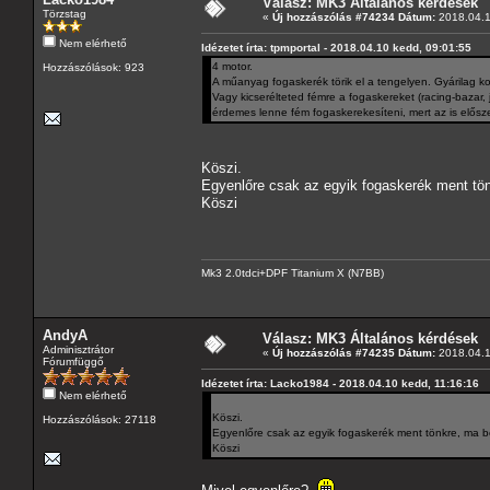
Válasz: MK3 Általános kérdések
Törzstag
«
Új hozzászólás #74234 Dátum:
2018.04.1
Nem elérhető
Idézetet írta: tpmportal - 2018.04.10 kedd, 09:01:55
4 motor.
Hozzászólások: 923
A műanyag fogaskerék törik el a tengelyen. Gyárilag k
Vagy kicserélteted fémre a fogaskereket (racing-bazar, 
érdemes lenne fém fogaskerekesíteni, mert az is elősze
Köszi.
Egyenlőre csak az egyik fogaskerék ment tön
Köszi
Mk3 2.0tdci+DPF Titanium X (N7BB)
AndyA
Válasz: MK3 Általános kérdések
Adminisztrátor
«
Új hozzászólás #74235 Dátum:
2018.04.1
Fórumfüggő
Idézetet írta: Lacko1984 - 2018.04.10 kedd, 11:16:16
Nem elérhető
Köszi.
Hozzászólások: 27118
Egyenlőre csak az egyik fogaskerék ment tönkre, ma be
Köszi