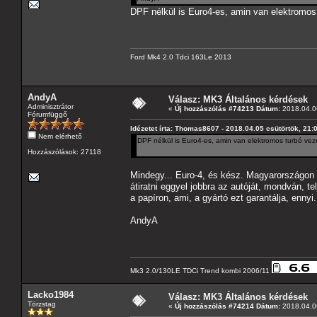
DPF nélkül is Euro4-es, amin van elektromos
Ford Mk4 2.0 Tdci 163Le 2013
AndyA
Válasz: MK3 Általános kérdések
Adminisztrátor
«
Új hozzászólás #74213 Dátum:
2018.04.06
Fórumfüggő
Idézetet írta: Thomas8607 - 2018.04.05 csütörtök, 21:
Nem elérhető
DPF nélkül is Euro4-es, amin van elektromos turbó ve
Hozzászólások: 27118
Mindegy... Euro-4, és kész. Magyarországon e
átiratni eggyel jobbra az autóját, mondván, t
a papíron, ami, a gyártó ezt garantálja, ennyi
AndyA
Mk3 2.0/130LE TDCi Trend kombi 2006/11
Lacko1984
Válasz: MK3 Általános kérdések
Törzstag
«
Új hozzászólás #74214 Dátum:
2018.04.06