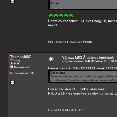
AndyA
Értem és köszönöm. Az nkh-t hagyjuk, mert a
nekik!
Mk3 2.0tdci+DPF Titanium X (N7BB)
Thomas8607
Válasz: MK3 Általános kérdések
Törzstag
«
Új hozzászólás #74220 Dátum:
2018.04.06
Nem elérhető
Idézetet írta: Lacko1984 - 2018.04.06 péntek, 12:15:06
Értem, köszi.
Hozzászólások: 992
De két ugyanolyan motor pl.: n7bb az egyik dpf-fel tud
De értem miről beszélsz, meg az iktatás amúgy is átal
Elvileg N7BA a DPF nélküli euro 4-es
N7BB a DPF-es euro4-es és elektromos az EG
Ford Mk4 2.0 Tdci 163Le 2013