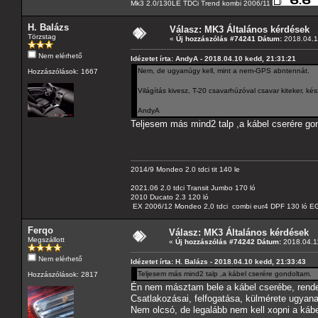
Mk3 2.0/130LE TDCi Trend kombi 2006/11
H. Balázs
Válasz: MK3 Általános kérdések
Törzstag
«
Új hozzászólás #74241 Dátum:
2018.04.1
Nem elérhető
Idézetet írta: AndyA - 2018.04.10 kedd, 21:31:21
Nem, de ugyanúgy kell, mint a nem-GPS abntennát.
Hozzászólások: 1667
Világítás kivesz, T-20 csavarhúzóval csavar kiteker, k
AndyA
Teljesem más mind2 talp ,a kábel cserére go
2014/9 Mondeo 2.0 tdci tit 140 le
2021.06 2.0 tdci Transit Jumbo 170 ló
2010 Ducato 2.3 120 ló
EX 2006/12 Mondeo 2,0 tdci combi eur4 DPF 130 ló EG
Ferqo
Válasz: MK3 Általános kérdések
Megszállott
«
Új hozzászólás #74242 Dátum:
2018.04.11
Nem elérhető
Idézetet írta: H. Balázs - 2018.04.10 kedd, 21:33:43
Teljesem más mind2 talp ,a kábel cserére gondoltam.
Hozzászólások: 2817
Én nem másztam bele a kábel cserébe, rende
Csatlakozásai, felfogatása, külmérete ugyana
Nem olcsó, de legalább nem kell xopni a kábel