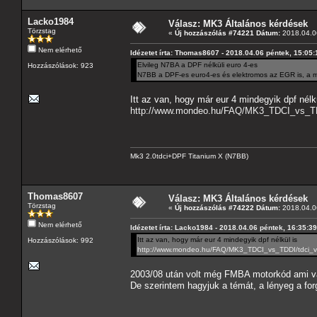
Lacko1984
Válasz: MK3 Általános kérdések
Törzstag
«
Új hozzászólás #74221 Dátum:
2018.04.06
Nem elérhető
Idézetet írta: Thomas8607 - 2018.04.06 péntek, 15:05:
Elvileg N7BA a DPF nélküli euro 4-es
Hozzászólások: 923
N7BB a DPF-es euro4-es és elektromos az EGR is, a m
Itt az van, hogy már eur 4 mindegyik dpf nélk
http://www.mondeo.hu/FAQ/MK3_TDCI_vs_TDD
Mk3 2.0tdci+DPF Titanium X (N7BB)
Thomas8607
Válasz: MK3 Általános kérdések
Törzstag
«
Új hozzászólás #74222 Dátum:
2018.04.06
Nem elérhető
Idézetet írta: Lacko1984 - 2018.04.06 péntek, 16:35:39
Itt az van, hogy már eur 4 mindegyik dpf nélkül is
Hozzászólások: 992
http://www.mondeo.hu/FAQ/MK3_TDCI_vs_TDDI/tdci_vs
2003/08 után volt még FMBA motorkód ami vá
De szerintem hagyjuk a témát, a lényeg a for