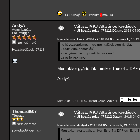
TDCI Űrhajó
Titanium
S
max 18"
AndyA
Válasz: MK3 Általános kérdések
Adminisztrátor
«
Új hozzászólás #74211 Dátum:
2018.04.05
Fórumfüggő
Idézetet írta: Lacko1984 - 2018.04.05 csütörtök, 19:19
Nem elérhető
ne kövezzetek meg... de nem találok semmit róla.
2.0tdci eur4 besorolású.
Hozzászólások: 27118
az enyémen van dpf mégis csak eur4.
Ez miért van így?
Mert akkor gyártották, amikor. Euro-4 a DPF-e
AndyA
Mk3 2.0/130LE TDCi Trend kombi 2006/11
Thomas8607
Válasz: MK3 Általános kérdések
Törzstag
«
Új hozzászólás #74212 Dátum:
2018.04.05
Nem elérhető
Idézetet írta: AndyA - 2018.04.05 csütörtök, 20:49:51
Mert akkor gyártották, amikor. Euro-4 a DPF-es, Euro-3 
Hozzászólások: 992
AndyA