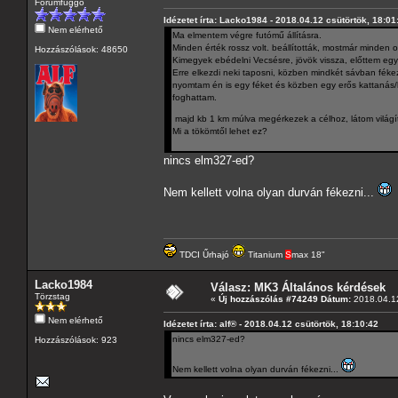
Fórumfüggő
Idézetet írta: Lacko1984 - 2018.04.12 csütörtök, 18:01
Nem elérhető
Ma elmentem végre futómű állításra.
Minden érték rossz volt. beállították, mostmár minden o
Hozzászólások: 48650
Kimegyek ebédelni Vecsésre, jövök vissza, előttem eg
Erre elkezdi neki taposni, közben mindkét sávban féke
nyomtam én is egy féket és közben egy erős kattanás
foghattam.
majd kb 1 km múlva megérkezek a célhoz, látom világí
Mi a tökömtől lehet ez?
nincs elm327-ed?
Nem kellett volna olyan durván fékezni...
TDCI Űrhajó
Titanium
S
max 18"
Lacko1984
Válasz: MK3 Általános kérdések
Törzstag
«
Új hozzászólás #74249 Dátum:
2018.04.12
Nem elérhető
Idézetet írta: alf® - 2018.04.12 csütörtök, 18:10:42
nincs elm327-ed?
Hozzászólások: 923
Nem kellett volna olyan durván fékezni...