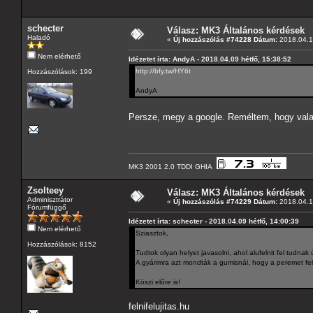
schecter
Válasz: MK3 Általános kérdések
Haladó
«
Új hozzászólás #74228 Dátum:
2018.04.1
Nem elérhető
Idézetet írta: AndyA - 2018.04.09 hétfő, 15:38:52
http://bfy.tw/HY6t
Hozzászólások: 199
AndyA
Persze, megy a google. Reméltem, hogy vala
MK3 2001 2.0 TDDI GHIA
Zsolteey
Válasz: MK3 Általános kérdések
Adminisztrátor
«
Új hozzászólás #74229 Dátum:
2018.04.1
Fórumfüggő
Idézetet írta: schecter - 2018.04.09 hétfő, 14:00:39
Nem elérhető
Sziasztok,
Hozzászólások: 8152
Tudtok olyan helyet javasolni, ahol alufelnit fel tudnak 
A gyárimra azt mondták a gumisnál, hogy a peremet fel k
Köszi előre is!
felnifelujitas.hu