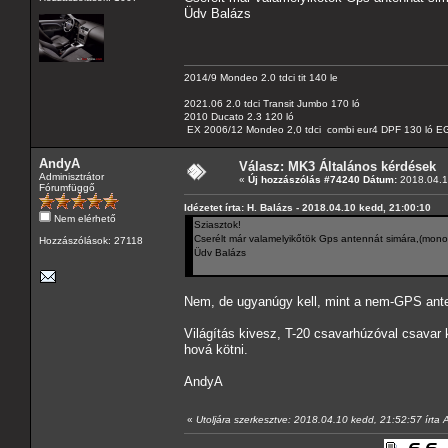
Üdv Balázs
2014/9 Mondeo 2.0 tdci tit 140 le
2021.06 2.0 tdci Transit Jumbo 170 ló
2010 Ducato 2.3 120 ló
EX 2006/12 Mondeo 2,0 tdci combi eur4 DPF 130 ló EG
AndyA
Válasz: MK3 Általános kérdések
Adminisztrátor
«
Új hozzászólás #74240 Dátum:
2018.04.1
Fórumfüggő
Idézetet írta: H. Balázs - 2018.04.10 kedd, 21:00:10
Nem elérhető
Sziasztok!
Cserélt már valamelyikőtök Gps antennát simára,(monoc
Hozzászólások: 27118
Üdv Balázs
Nem, de ugyanúgy kell, mint a nem-GPS ant
Világítás kivesz, T-20 csavarhúzóval csavar
hová kötni.
AndyA
«
Utoljára szerkesztve: 2018.04.10 kedd, 21:52:57 írta