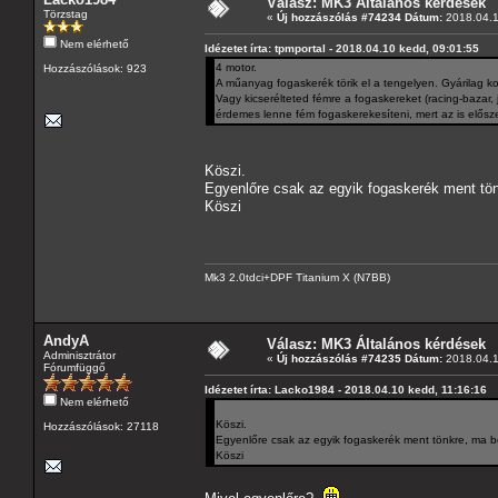
Válasz: MK3 Általános kérdések
Törzstag
«
Új hozzászólás #74234 Dátum:
2018.04.1
Nem elérhető
Idézetet írta: tpmportal - 2018.04.10 kedd, 09:01:55
4 motor.
Hozzászólások: 923
A műanyag fogaskerék törik el a tengelyen. Gyárilag k
Vagy kicserélteted fémre a fogaskereket (racing-bazar, 
érdemes lenne fém fogaskerekesíteni, mert az is elősze
Köszi.
Egyenlőre csak az egyik fogaskerék ment tön
Köszi
Mk3 2.0tdci+DPF Titanium X (N7BB)
AndyA
Válasz: MK3 Általános kérdések
Adminisztrátor
«
Új hozzászólás #74235 Dátum:
2018.04.1
Fórumfüggő
Idézetet írta: Lacko1984 - 2018.04.10 kedd, 11:16:16
Nem elérhető
Köszi.
Hozzászólások: 27118
Egyenlőre csak az egyik fogaskerék ment tönkre, ma be
Köszi