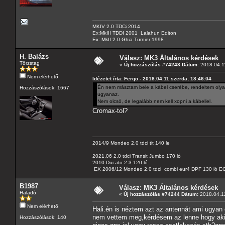
MKIV 2.0 TDCi 2014
Ex:MkIII TDDI 2001 Lalahun Editon
Ex: MkII 2.0 Ghia Turnier 1998
H. Balázs
Válasz: MK3 Általános kérdések
Törzstag
«
Új hozzászólás #74243 Dátum:
2018.04.11
Nem elérhető
Idézetet írta: Ferqo - 2018.04.11 szerda, 18:46:04
Én nem másztam bele a kábel cserébe, rendeltem olyan
Hozzászólások: 1667
ugyanaz.
Nem olcsó, de legalább nem kell xopni a kábellel.
Cromax-tol?
2014/9 Mondeo 2.0 tdci tit 140 le
2021.06 2.0 tdci Transit Jumbo 170 ló
2010 Ducato 2.3 120 ló
EX 2006/12 Mondeo 2,0 tdci combi eur4 DPF 130 ló EG
B1987
Válasz: MK3 Általános kérdések
Haladó
«
Új hozzászólás #74244 Dátum:
2018.04.12
Nem elérhető
Hali.én is néztem azt az antennát ami ugyan
nem vettem meg,kérdésem az lenne hogy aki 
Hozzászólások: 140