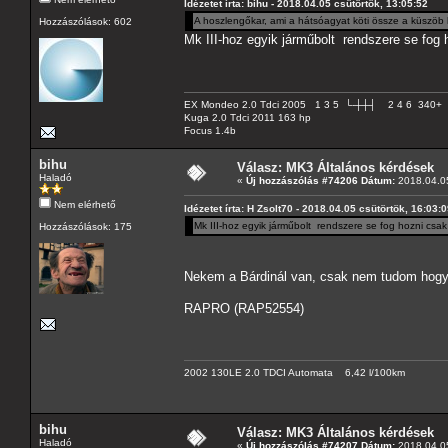
Idézetet írta: bihu - 2018.04.05 csütörtök, 13:05:52
A hoszlengőkar, ami a hátsóagyat köti össze a küszöb 
Hozzászólások: 602
Mk III-hoz egyik járműbolt rendszere se fog h
EX Mondeo 2.0 Tdci 2005 1 3 5 └-┼┼┤ 2 4 6 340+
Kuga 2.0 Tdci 2011 163 hp
Focus 1.4b
bihu
Válasz: MK3 Általános kérdések
Haladó
«
Új hozzászólás #74206 Dátum:
2018.04.05
Nem elérhető
Idézetet írta: H Zsolt70 - 2018.04.05 csütörtök, 16:03:
Mk III-hoz egyik járműbolt rendszere se fog hozni csak 
Hozzászólások: 175
Nekem a Bárdinál van, csak nem tudom hogy
RAPRO (RAP52554)
2002 130LE 2.0 TDCI Automata 6,42 l/100km
bihu
Válasz: MK3 Általános kérdések
Haladó
«
Új hozzászólás #74207 Dátum:
2018.04.05