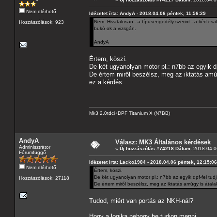
Nem elérhető
Idézetet írta: AndyA - 2018.04.06 péntek, 11:56:29
Nem. Hivatalosan - a típusengedély szerint - a tiéd csa
Hozzászólások: 923
bukó ok a vizsgán.
AndyA
Értem, köszi.
De két ugyanolyan motor pl.: n7bb az egyik d
De értem miről beszélsz, meg az iktatás amú
ez a kérdés
Mk3 2.0tdci+DPF Titanium X (N7BB)
AndyA
Válasz: MK3 Általános kérdések
Adminisztrátor
«
Új hozzászólás #74218 Dátum:
2018.04.06
Fórumfüggő
Idézetet írta: Lacko1984 - 2018.04.06 péntek, 12:15:06
Nem elérhető
Értem, köszi.
De két ugyanolyan motor pl.: n7bb az egyik dpf-fel tud
Hozzászólások: 27118
De értem miről beszélsz, meg az iktatás amúgy is átal
Tudod, miért van portás az NKH-nál?
Hogy a logika nehogy be tudjon menni.