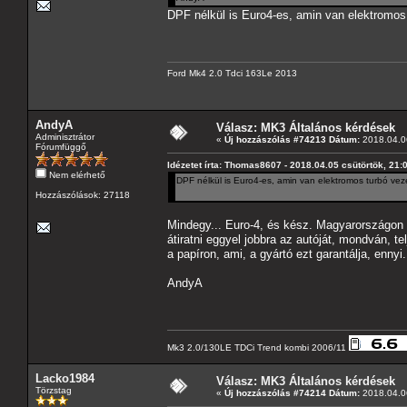
DPF nélkül is Euro4-es, amin van elektromos
Ford Mk4 2.0 Tdci 163Le 2013
AndyA
Válasz: MK3 Általános kérdések
Adminisztrátor
«
Új hozzászólás #74213 Dátum:
2018.04.06
Fórumfüggő
Idézetet írta: Thomas8607 - 2018.04.05 csütörtök, 21:
Nem elérhető
DPF nélkül is Euro4-es, amin van elektromos turbó ve
Hozzászólások: 27118
Mindegy... Euro-4, és kész. Magyarországon e
átiratni eggyel jobbra az autóját, mondván, t
a papíron, ami, a gyártó ezt garantálja, ennyi
AndyA
Mk3 2.0/130LE TDCi Trend kombi 2006/11
Lacko1984
Válasz: MK3 Általános kérdések
Törzstag
«
Új hozzászólás #74214 Dátum:
2018.04.06