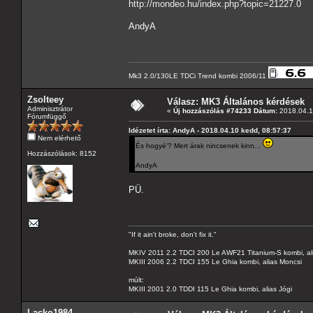
http://mondeo.hu/index.php?topic=21227.0
AndyA
Mk3 2.0/130LE TDCi Trend kombi 2006/11
Zsolteey
Válasz: MK3 Általános kérdések
Adminisztrátor
«
Új hozzászólás #74233 Dátum:
2018.04.1
Fórumfüggő
Idézetet írta: AndyA - 2018.04.10 kedd, 08:57:37
Nem elérhető
És hogyé'? Mert árak nincsenek kinn...
Hozzászólások: 8152
AndyA
PÜ.
"If it ain't broke, don't fix it."
MKIV 2011 2.2 TDCI 200 Le AWF21 Titanium-S kombi, al
MKIII 2006 2.2 TDCI 155 Le Ghia kombi, alias Moncsi
múlt:
MKIII 2001 2.0 TDDI 115 Le Ghia kombi, alias Jógi
Lacko1984