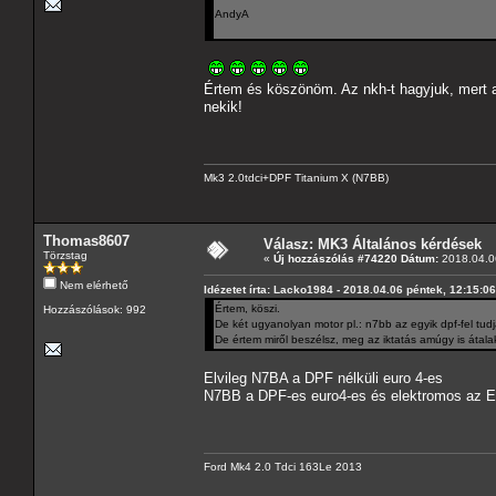
AndyA
Értem és köszönöm. Az nkh-t hagyjuk, mert a
nekik!
Mk3 2.0tdci+DPF Titanium X (N7BB)
Thomas8607
Válasz: MK3 Általános kérdések
Törzstag
«
Új hozzászólás #74220 Dátum:
2018.04.06
Nem elérhető
Idézetet írta: Lacko1984 - 2018.04.06 péntek, 12:15:06
Értem, köszi.
Hozzászólások: 992
De két ugyanolyan motor pl.: n7bb az egyik dpf-fel tud
De értem miről beszélsz, meg az iktatás amúgy is átal
Elvileg N7BA a DPF nélküli euro 4-es
N7BB a DPF-es euro4-es és elektromos az EG
Ford Mk4 2.0 Tdci 163Le 2013