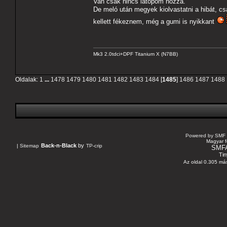
Van csak nincs latopom hozzá.
De meló után megyek kiolvastatni a hibát,
kellett fékeznem, még a gumi is nyikkant
Mk3 2.0tdci+DPF Titanium X (N7BB)
Oldalak:
1
...
1478
1479
1480
1481
1482
1483
1484
[
1485
]
1486
1487
1488
Powered by SMF 
Magyar f
Back-n-Black
by
|
Sitemap
TP-crip
SMF
Tin
Az oldal 0.305 más