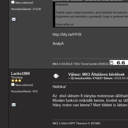
Nem elérhető
Sziasztok,
Hozzászólások: 27118
Tudtok olyan helyet javasolni, ahol alufelnit fel tudnak 
A gyárimra azt mondták a gumisnál, hogy a peremet fel k
Köszi előre is!
http://bfy.tw/HY6t
AndyA
Mk3 2.0/130LE TDCi Trend kombi 2006/11
Lacko1984
Válasz: MK3 Általános kérdések
Törzstag
«
Új hozzászólás #74227 Dátum:
2018.04.09
Nem elérhető
Hellóka!
Hozzászólások: 923
Az első ülésem 8 irányba motorosan állítható
Minden funkció működik benne, kivétel az ülől
Hány motor van benne? Mert többet is láttam.
Mk3 2.0tdci+DPF Titanium X (N7BB)