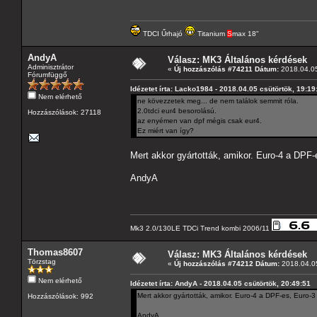
TDCI Űrhajó
Titanium
S
max 18"
AndyA
Válasz: MK3 Általános kérdések
Adminisztrátor
«
Új hozzászólás #74211 Dátum:
2018.04.05
Fórumfüggő
Idézetet írta: Lacko1984 - 2018.04.05 csütörtök, 19:19
Nem elérhető
ne kövezzetek meg... de nem találok semmit róla.
2.0tdci eur4 besorolású.
Hozzászólások: 27118
az enyémen van dpf mégis csak eur4.
Ez miért van így?
Mert akkor gyártották, amikor. Euro-4 a DPF-e
AndyA
Mk3 2.0/130LE TDCi Trend kombi 2006/11
Thomas8607
Válasz: MK3 Általános kérdések
Törzstag
«
Új hozzászólás #74212 Dátum:
2018.04.05
Nem elérhető
Idézetet írta: AndyA - 2018.04.05 csütörtök, 20:49:51
Mert akkor gyártották, amikor. Euro-4 a DPF-es, Euro-3 
Hozzászólások: 992
AndyA