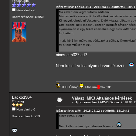
Fórumfüggő
Idézetet írta: Lacko1984 - 2018.04.12 csütörtök, 18:01
Nem elérhető
Ma elmentem végre futómű állításra.
Minden érték rossz volt. beállították, mostmár minden o
Hozzászólások: 48650
Kimegyek ebédelni Vecsésre, jövök vissza, előttem eg
Erre elkezdi neki taposni, közben mindkét sávban féke
nyomtam én is egy féket és közben egy erős kattanás
foghattam.
majd kb 1 km múlva megérkezek a célhoz, látom világí
Mi a tökömtől lehet ez?
nincs elm327-ed?
Nem kellett volna olyan durván fékezni...
TDCI Űrhajó
Titanium
S
max 18"
Lacko1984
Válasz: MK3 Általános kérdések
Törzstag
«
Új hozzászólás #74249 Dátum:
2018.04.12
Nem elérhető
Idézetet írta: alf® - 2018.04.12 csütörtök, 18:10:42
nincs elm327-ed?
Hozzászólások: 923
Nem kellett volna olyan durván fékezni...