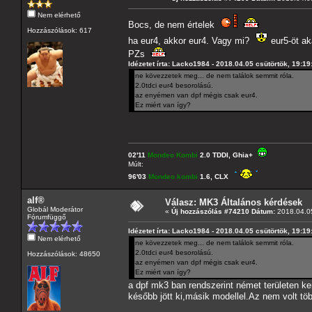
Nem elérhető
Bocs, de nem értelek
Hozzászólások: 617
ha eur4, akkor eur4. Vagy mi?
eur5-öt ak
PZs
Idézetet írta: Lacko1984 - 2018.04.05 csütörtök, 19:19
ne kövezzetek meg... de nem találok semmit róla.
2.0tdci eur4 besorolású.
az enyémen van dpf mégis csak eur4.
Ez miért van így?
02'11
Mondeo Kombi
2.0 TDDI, Ghia+
Múlt:
96'03
Mondeo kombi
1.6, CLX
alf®
Válasz: MK3 Általános kérdések
Globál Moderátor
«
Új hozzászólás #74210 Dátum:
2018.04.05
Fórumfüggő
Idézetet írta: Lacko1984 - 2018.04.05 csütörtök, 19:19
Nem elérhető
ne kövezzetek meg... de nem találok semmit róla.
2.0tdci eur4 besorolású.
Hozzászólások: 48650
az enyémen van dpf mégis csak eur4.
Ez miért van így?
a dpf mk3 ban rendszerint német területen ker
később jött ki,másik modellel.Az nem volt töb