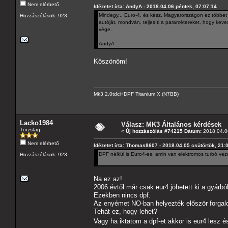
Nem elérhető
Idézetet írta: AndyA - 2018.04.06 péntek, 07:07:14
Mindegy... Euro-4, és kész. Magyarországon ez többet j
Hozzászólások: 923
autóját, mondván, teljesíti a paramétereket, hogy keve
vége.
AndyA
Köszönöm!
Mk3 2.0tdci+DPF Titanium X (N7BB)
Lacko1984
Válasz: MK3 Általános kérdések
Törzstag
«
Új hozzászólás #74215 Dátum:
2018.04.06
Nem elérhető
Idézetet írta: Thomas8607 - 2018.04.05 csütörtök, 21:
DPF nélkül is Euro4-es, amin van elektromos turbó ve
Hozzászólások: 923
Na ez az!
2006 évtől már csak eur4 jöhetett ki a gyár
Ezekben nincs dpf.
Az enyémet NO-ban helyezték először forgal
Tehát ez, hogy lehet?
Vagy ha iktatom a dpf-et akkor is eur4 lesz 