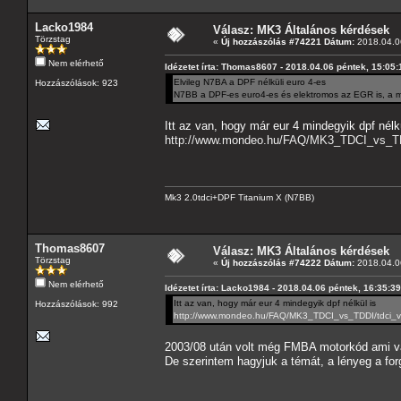
Lacko1984
Válasz: MK3 Általános kérdések
Törzstag
«
Új hozzászólás #74221 Dátum:
2018.04.06
Nem elérhető
Idézetet írta: Thomas8607 - 2018.04.06 péntek, 15:05:
Elvileg N7BA a DPF nélküli euro 4-es
Hozzászólások: 923
N7BB a DPF-es euro4-es és elektromos az EGR is, a m
Itt az van, hogy már eur 4 mindegyik dpf nélk
http://www.mondeo.hu/FAQ/MK3_TDCI_vs_TDD
Mk3 2.0tdci+DPF Titanium X (N7BB)
Thomas8607
Válasz: MK3 Általános kérdések
Törzstag
«
Új hozzászólás #74222 Dátum:
2018.04.06
Nem elérhető
Idézetet írta: Lacko1984 - 2018.04.06 péntek, 16:35:39
Itt az van, hogy már eur 4 mindegyik dpf nélkül is
Hozzászólások: 992
http://www.mondeo.hu/FAQ/MK3_TDCI_vs_TDDI/tdci_vs
2003/08 után volt még FMBA motorkód ami vá
De szerintem hagyjuk a témát, a lényeg a for