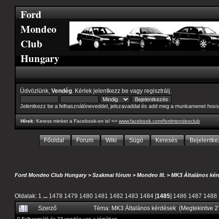
Ford
Mondeo
Club
Hungary
Üdvözlünk,
Vendég
. Kérlek
jelentkezz be
vagy
regisztrálj
.
Jelentkezz be a felhasználóneveddel, jelszavaddal és add meg a munkamenet hoss
Hírek
: Keress minket a Facebook-on is! =>
www.facebook.com/fordmondeoclub
Főoldal
Forum
Wiki
Súgó
Keresés
Bejelentke
Ford Mondeo Club Hungary
>
Szakmai fórum
>
Mondeo III.
>
MK3 Általános kér
Oldalak:
1
...
1478
1479
1480
1481
1482
1483
1484
[
1485
]
1486
1487
1488
Szerző
Téma: MK3 Általános kérdések (Megtekintve 
0 Felhasználó és 23 vendég van a témában