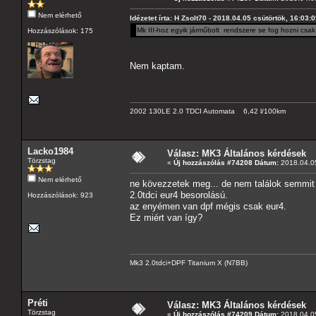
Nem elérhető
Idézetet írta: H Zsolt70 - 2018.04.05 csütörtök, 16:03:
Mk III-hoz egyik járműbolt rendszere se fog hozni csak 
Hozzászólások: 175
Nem kaptam.
2002 130LE 2.0 TDCI Automata 6,42 l/100km
Lacko1984
Válasz: MK3 Általános kérdések
Törzstag
«
Új hozzászólás #74208 Dátum:
2018.04.05
Nem elérhető
ne kövezzetek meg... de nem találok semmit 
2.0tdci eur4 besorolású.
Hozzászólások: 923
az enyémen van dpf mégis csak eur4.
Ez miért van így?
Mk3 2.0tdci+DPF Titanium X (N7BB)
Préti
Válasz: MK3 Általános kérdések
Törzstag
«
Új hozzászólás #74209 Dátum:
2018.04.05