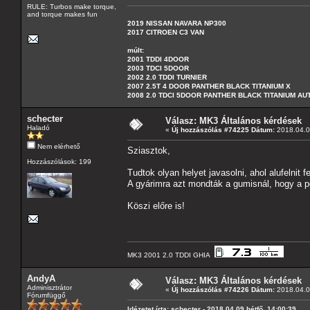
RULE: Turbos make torque,
and torque makes fun
2019 NISSAN NAVARA NP300
2017 CITROEN C3 VAN
múlt:
2001 TDDI 4DOOR
2003 TDCI 5DOOR
2002 2.0 TDDI TURNIER
2007 2.5T 4 DOOR PANTHER BLACK TITANIUM X
2008 2.0 TDCI 5DOOR PANTHER BLACK TITANIUM A
schecter
Válasz: MK3 Általános kérdések
Haladó
«
Új hozzászólás #74225 Dátum:
2018.04.09
Nem elérhető
Sziasztok,
Hozzászólások: 199
Tudtok olyan helyet javasolni, ahol alufelnit fe
A gyárimra azt mondták a gumisnál, hogy a per
Köszi előre is!
MK3 2001 2.0 TDDI GHIA
AndyA
Válasz: MK3 Általános kérdések
Adminisztrátor
«
Új hozzászólás #74226 Dátum:
2018.04.09
Fórumfüggő
Idézetet írta: schecter - 2018.04.09 hétfő, 14:00:39