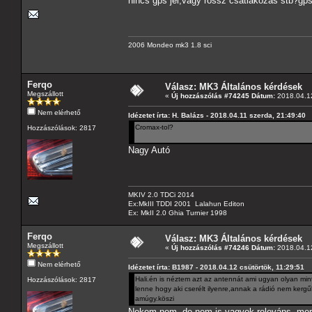
nincs gps jel,vagy rossz csatlakozás stb?g
2006 Mondeo mk3 1.8 sci
Ferqo
Válasz: MK3 Általános kérdések
Megszállott
«
Új hozzászólás #74245 Dátum:
2018.04.12
Nem elérhető
Idézetet írta: H. Balázs - 2018.04.11 szerda, 21:49:40
Cromax-tol?
Hozzászólások: 2817
Nagy Autó
MKIV 2.0 TDCi 2014
Ex:MkIII TDDI 2001 Lalahun Editon
Ex: MkII 2.0 Ghia Turnier 1998
Ferqo
Válasz: MK3 Általános kérdések
Megszállott
«
Új hozzászólás #74246 Dátum:
2018.04.12
Nem elérhető
Idézetet írta: B1987 - 2018.04.12 csütörtök, 11:29:51
Hali.én is néztem azt az antennát ami ugyan olyan mi
Hozzászólások: 2817
lenne hogy aki cserélt ilyenre,annak a rádió nem kerg
amúgy.köszi
Nekem nem, de nem is vagyok releváns, mert 