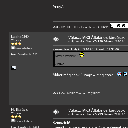
AndyA
Mk3 2.0/130LE TDCi Trend kombi 2006/11
Lacko1984
Válasz: MK3 Általános kérdések
Törzstag
«
Új hozzászólás #74238 Dátum:
2018.04.1
Nem elérhető
Idézetet írta: AndyA - 2018.04.10 kedd, 11:54:06
Hozzászólások: 923
Mivel egyenlőre?
AndyA
Akkor még csak 1 vagy = még csak 1
Mk3 2.0tdci+DPF Titanium X (N7BB)
H. Balázs
Válasz: MK3 Általános kérdések
Törzstag
«
Új hozzászólás #74239 Dátum:
2018.04.1
Nem elérhető
Sziasztok!
Cserélt már valamelyikőtök Gps antennát sim
Hozzászólások: 1667