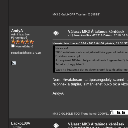
Mk3 2.0tdci+DPF Titanium X (N7BB)
AndyA
Válasz: MK3 Általános kérdések
Adminisztrátor
«
Új hozzászólás #74216 Dátum:
2018.04.06
Fórumfüggő
Idézetet írta: Lacko1984 - 2018.04.06 péntek, 11:34:57
Nem elérhető
Na ez az!
2006 évtől már csak eur4 jöhetett ki a gyárból, tehá
Hozzászólások: 27118
Ezekben nincs dpf.
Az enyémet NO-ban helyezték először forgalomba Dpf-f
Tehát ez, hogy lehet?
Vagy ha iktatom a dpf-et akkor is eur4 lesz és akkor 
Nem. Hivatalosan - a típusengedély szerint - 
rájönnek a turpira, simán lehet bukó ok a viz
AndyA
Mk3 2.0/130LE TDCi Trend kombi 2006/11
Lacko1984
Válasz: MK3 Általános kérdések
Törzstag
«
Új hozzászólás #74217 Dátum:
2018.04.06