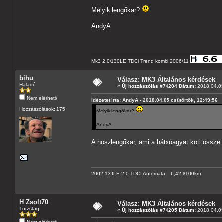
Melyik lengőkar?
AndyA
Mk3 2.0/130LE TDCi Trend kombi 2006/11
bihu
Válasz: MK3 Általános kérdések
Haladó
«
Új hozzászólás #74204 Dátum:
2018.04.05
Nem elérhető
Idézetet írta: AndyA - 2018.04.05 csütörtök, 12:49:56
Hozzászólások: 175
Melyik lengőkar?
AndyA
A hoszlengőkar, ami a hátsóagyat köti össze
2002 130LE 2.0 TDCI Automata 6,42 l/100km
H Zsolt70
Válasz: MK3 Általános kérdések
Törzstag
«
Új hozzászólás #74205 Dátum:
2018.04.05
Nem elérhető