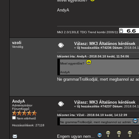
Mivel egyenlőre?
AndyA
Mk3 2.0/130LE TDCi Trend kombi 2006/11
vzoli
Válasz: MK3 Általános kérdések
Vendég
«
Új hozzászólás #74236 Dátum:
2018.04.1
Idézetet írta: AndyA - 2018.04.10 kedd, 11:54:06
Mivel egyenlőre?
AndyA
Ne grammarTrollkodjál, mert megbannol az 
AndyA
Válasz: MK3 Általános kérdések
Adminisztrátor
«
Új hozzászólás #74237 Dátum:
2018.04.1
Fórumfüggő
Idézetet írta: VZoli - 2018.04.10 kedd, 14:12:39
Nem elérhető
Ne grammarTrollkodjál, mert megbannol az admin
Hozzászólások: 27118
Engem ugyan nem...