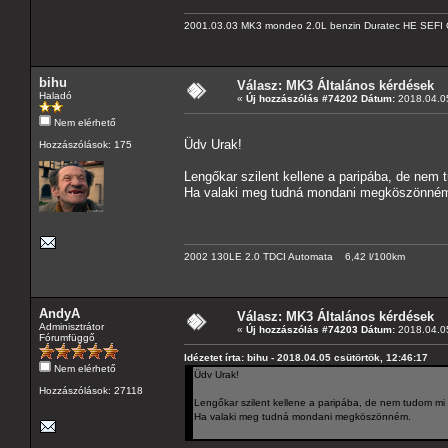
2001.03.03 MK3 mondeo 2.0L benzin Duratec HE SEFI 
bihu
Válasz: MK3 Általános kérdések
Haladó
«
Új hozzászólás #74202 Dátum:
2018.04.05
Nem elérhető
Üdv Urak!
Hozzászólások: 175
Lengőkar szilent kellene a paripába, de nem 
Ha valaki meg tudná mondani megköszönné
2002 130LE 2.0 TDCI Automata 6,42 l/100km
AndyA
Válasz: MK3 Általános kérdések
Adminisztrátor
«
Új hozzászólás #74203 Dátum:
2018.04.05
Fórumfüggő
Idézetet írta: bihu - 2018.04.05 csütörtök, 12:46:17
Nem elérhető
Üdv Urak!
Hozzászólások: 27118
Lengőkar szilent kellene a paripába, de nem tudom mi 
Ha valaki meg tudná mondani megköszönném.