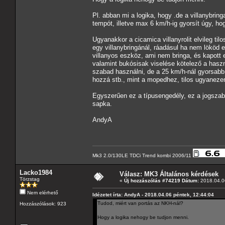
Pl. abban mi a logika, hogy .de a villanybri
tempót, illetve max 6 km/h-ig gyorsít úgy, ho
Ugyanakkor a cicamica villanyrolit elvileg t
egy villanybringánál, ráadásul ha nem lököd 
villanyos eszköz, ami nem bringa, és kapott
valamint bukósisak viselése kötelező a hasz
szabad használni, de a 25 km/h-nál gyorsabb 
hozzá stb., mint a mopedhez, tilos ugyaneze
Egyszerűen ez a típusengedély, ez a jogszabá
sapka.
AndyA
Mk3 2.0/130LE TDCi Trend kombi 2006/11
Lacko1984
Válasz: MK3 Általános kérdések
Törzstag
«
Új hozzászólás #74219 Dátum:
2018.04.06
Nem elérhető
Idézetet írta: AndyA - 2018.04.06 péntek, 12:44:04
Tudod, miért van portás az NKH-nál?
Hozzászólások: 923
Hogy a logika nehogy be tudjon menni.