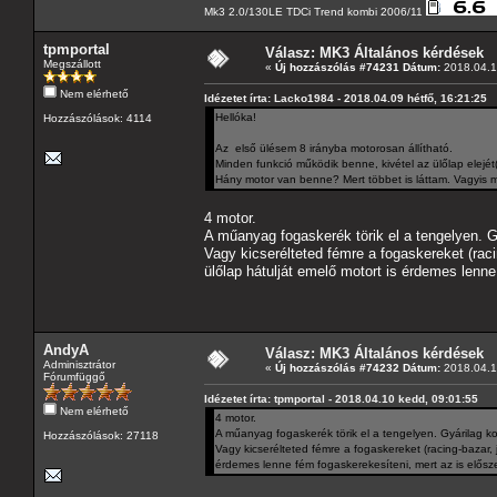
Mk3 2.0/130LE TDCi Trend kombi 2006/11
tpmportal
Válasz: MK3 Általános kérdések
Megszállott
«
Új hozzászólás #74231 Dátum:
2018.04.1
Nem elérhető
Idézetet írta: Lacko1984 - 2018.04.09 hétfő, 16:21:25
Hellóka!
Hozzászólások: 4114
Az első ülésem 8 irányba motorosan állítható.
Minden funkció működik benne, kivétel az ülőlap elejét(
Hány motor van benne? Mert többet is láttam. Vagyis m
4 motor.
A műanyag fogaskerék törik el a tengelyen. G
Vagy kicserélteted fémre a fogaskereket (raci
ülőlap hátulját emelő motort is érdemes lenne
AndyA
Válasz: MK3 Általános kérdések
Adminisztrátor
«
Új hozzászólás #74232 Dátum:
2018.04.1
Fórumfüggő
Idézetet írta: tpmportal - 2018.04.10 kedd, 09:01:55
Nem elérhető
4 motor.
A műanyag fogaskerék törik el a tengelyen. Gyárilag k
Hozzászólások: 27118
Vagy kicserélteted fémre a fogaskereket (racing-bazar, 
érdemes lenne fém fogaskerekesíteni, mert az is elősze