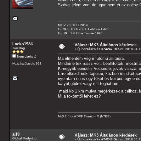
Szóval jelem van, de ugye nem ér az egész
MKIV 2.0 TDCi 2014
Ex:MkIII TDDI 2001 Lalahun Editon
Ex: MkII 2.0 Ghia Turnier 1998
Lacko1984
Válasz: MK3 Általános kérdések
Törzstag
«
Új hozzászólás #74247 Dátum:
2018.04.12
Nem elérhető
Ma elmentem végre futómű állításra.
Minden érték rossz volt. beállították, mostm
Hozzászólások: 923
Kimegyek ebédelni Vecsésre, jövök vissza, e
Erre elkezdi neki taposni, közben mindkét sá
nyomtam én is egy féket és közben egy erős
kátyút,gödröt vagy mit foghattam.
majd kb 1 km múlva megérkezek a célhoz, lá
Mi a tökömtől lehet ez?
Mk3 2.0tdci+DPF Titanium X (N7BB)
alf®
Válasz: MK3 Általános kérdések
Globál Moderátor
«
Új hozzászólás #74248 Dátum:
2018.04.12