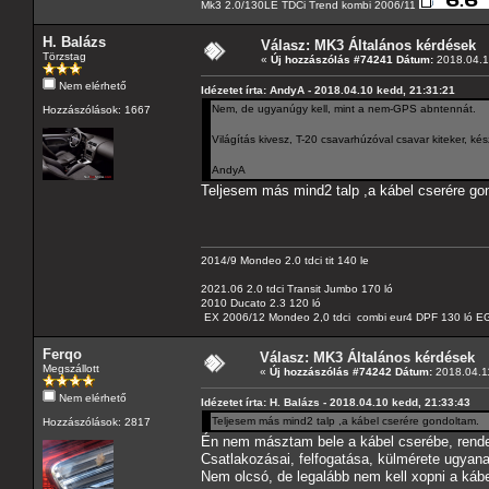
Mk3 2.0/130LE TDCi Trend kombi 2006/11
H. Balázs
Válasz: MK3 Általános kérdések
Törzstag
«
Új hozzászólás #74241 Dátum:
2018.04.1
Nem elérhető
Idézetet írta: AndyA - 2018.04.10 kedd, 21:31:21
Nem, de ugyanúgy kell, mint a nem-GPS abntennát.
Hozzászólások: 1667
Világítás kivesz, T-20 csavarhúzóval csavar kiteker, k
AndyA
Teljesem más mind2 talp ,a kábel cserére go
2014/9 Mondeo 2.0 tdci tit 140 le
2021.06 2.0 tdci Transit Jumbo 170 ló
2010 Ducato 2.3 120 ló
EX 2006/12 Mondeo 2,0 tdci combi eur4 DPF 130 ló EG
Ferqo
Válasz: MK3 Általános kérdések
Megszállott
«
Új hozzászólás #74242 Dátum:
2018.04.11
Nem elérhető
Idézetet írta: H. Balázs - 2018.04.10 kedd, 21:33:43
Teljesem más mind2 talp ,a kábel cserére gondoltam.
Hozzászólások: 2817
Én nem másztam bele a kábel cserébe, rende
Csatlakozásai, felfogatása, külmérete ugyana
Nem olcsó, de legalább nem kell xopni a kábel