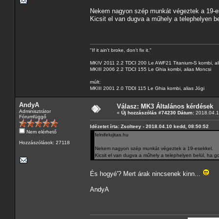
Nekem nagyon szép munkát végeztek a 19-e
Kicsit el van dugva a műhely a telephelyen b
"If it ain't broke, don't fix it."
MKIV 2011 2.2 TDCI 200 Le AWF21 Titanium-S kombi, al
MKIII 2006 2.2 TDCI 155 Le Ghia kombi, alias Moncsi
múlt:
MKIII 2001 2.0 TDDI 115 Le Ghia kombi, alias Jógi
AndyA
Válasz: MK3 Általános kérdések
Adminisztrátor
«
Új hozzászólás #74230 Dátum:
2018.04.1
Fórumfüggő
Idézetet írta: Zsolteey - 2018.04.10 kedd, 08:50:52
Nem elérhető
felnifelujitas.hu
Hozzászólások: 27118
Nekem nagyon szép munkát végeztek a 19-esekkel.
Kicsit el van dugva a műhely a telephelyen belül, ha 
És hogyé'? Mert árak nincsenek kinn...
AndyA