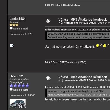
Ford Mk4 2.0 Tdci 163Le 2013
Lacko1984
Válasz: MK3 Általános kérdések
Törzstag
«
Új hozzászólás #74223 Dátum:
2018.04.06
Nem elérhető
Idézetet írta: Thomas8607 - 2018.04.06 péntek, 16:52:
2003/08 után volt még FMBA motorkód ami vákuumos tu
Hozzászólások: 923
De szerintem hagyjuk a témát, a lényeg a forgalmiban 
Ja, hát nem akartam én vitatkozni.
Mk3 2.0tdci+DPF Titanium X (N7BB)
HZsolt92
Válasz: MK3 Általános kérdések
Globál Moderátor
«
Új hozzászólás #74224 Dátum:
2018.04.06
Fórumfüggő
Idézetet írta: Lacko1984 - 2018.04.06 péntek, 16:35:39
Nem elérhető
Itt az van, hogy már eur 4 mindegyik dpf nélkül is
http://www.mondeo.hu/FAQ/MK3_TDCI_vs_TDDI/tdci_vs
Hozzászólások: 23848
lehet, hogy teljesítené, de ha hamarabbi for