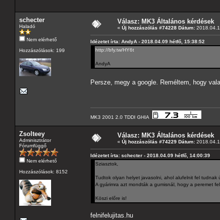
schecter
Válasz: MK3 Általános kérdések
Haladó
«
Új hozzászólás #74228 Dátum:
2018.04.1
Nem elérhető
Idézetet írta: AndyA - 2018.04.09 hétfő, 15:38:52
http://bfy.tw/HY6t
Hozzászólások: 199
AndyA
Persze, megy a google. Reméltem, hogy vala
MK3 2001 2.0 TDDI GHIA
Zsolteey
Válasz: MK3 Általános kérdések
Adminisztrátor
«
Új hozzászólás #74229 Dátum:
2018.04.1
Fórumfüggő
Idézetet írta: schecter - 2018.04.09 hétfő, 14:00:39
Nem elérhető
Sziasztok,
Hozzászólások: 8152
Tudtok olyan helyet javasolni, ahol alufelnit fel tudnak 
A gyárimra azt mondták a gumisnál, hogy a peremet fel k
Köszi előre is!
felnifelujitas.hu