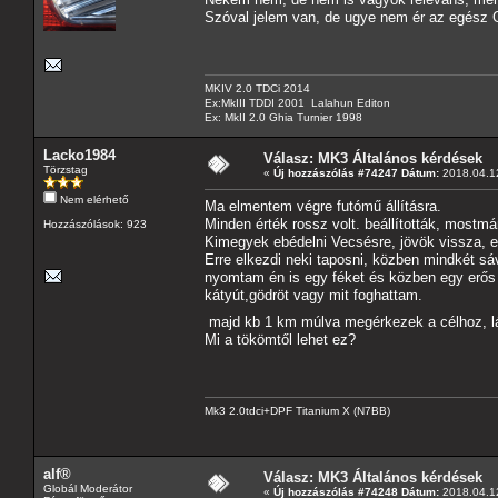
Szóval jelem van, de ugye nem ér az egész
MKIV 2.0 TDCi 2014
Ex:MkIII TDDI 2001 Lalahun Editon
Ex: MkII 2.0 Ghia Turnier 1998
Lacko1984
Válasz: MK3 Általános kérdések
Törzstag
«
Új hozzászólás #74247 Dátum:
2018.04.12
Nem elérhető
Ma elmentem végre futómű állításra.
Minden érték rossz volt. beállították, mostm
Hozzászólások: 923
Kimegyek ebédelni Vecsésre, jövök vissza, e
Erre elkezdi neki taposni, közben mindkét sá
nyomtam én is egy féket és közben egy erős
kátyút,gödröt vagy mit foghattam.
majd kb 1 km múlva megérkezek a célhoz, lá
Mi a tökömtől lehet ez?
Mk3 2.0tdci+DPF Titanium X (N7BB)
alf®
Válasz: MK3 Általános kérdések
Globál Moderátor
«
Új hozzászólás #74248 Dátum:
2018.04.12