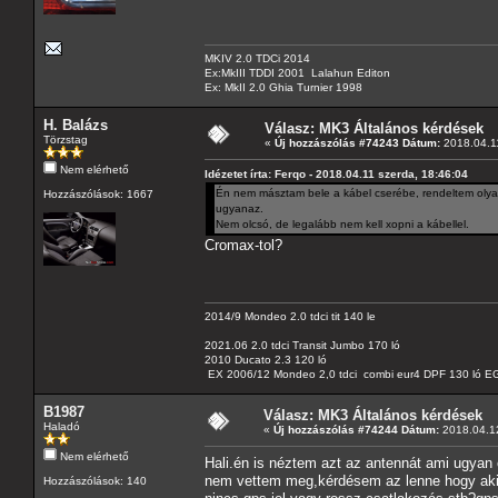
MKIV 2.0 TDCi 2014
Ex:MkIII TDDI 2001 Lalahun Editon
Ex: MkII 2.0 Ghia Turnier 1998
H. Balázs
Válasz: MK3 Általános kérdések
Törzstag
«
Új hozzászólás #74243 Dátum:
2018.04.11
Nem elérhető
Idézetet írta: Ferqo - 2018.04.11 szerda, 18:46:04
Én nem másztam bele a kábel cserébe, rendeltem olyan
Hozzászólások: 1667
ugyanaz.
Nem olcsó, de legalább nem kell xopni a kábellel.
Cromax-tol?
2014/9 Mondeo 2.0 tdci tit 140 le
2021.06 2.0 tdci Transit Jumbo 170 ló
2010 Ducato 2.3 120 ló
EX 2006/12 Mondeo 2,0 tdci combi eur4 DPF 130 ló EG
B1987
Válasz: MK3 Általános kérdések
Haladó
«
Új hozzászólás #74244 Dátum:
2018.04.12
Nem elérhető
Hali.én is néztem azt az antennát ami ugyan
nem vettem meg,kérdésem az lenne hogy aki 
Hozzászólások: 140