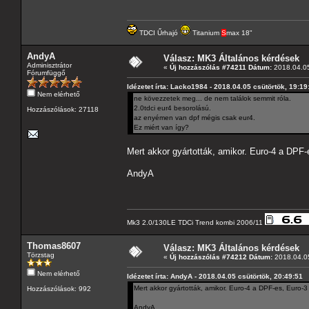
TDCI Űrhajó
Titanium
S
max 18"
AndyA
Válasz: MK3 Általános kérdések
Adminisztrátor
«
Új hozzászólás #74211 Dátum:
2018.04.05
Fórumfüggő
Idézetet írta: Lacko1984 - 2018.04.05 csütörtök, 19:19
Nem elérhető
ne kövezzetek meg... de nem találok semmit róla.
2.0tdci eur4 besorolású.
Hozzászólások: 27118
az enyémen van dpf mégis csak eur4.
Ez miért van így?
Mert akkor gyártották, amikor. Euro-4 a DPF-e
AndyA
Mk3 2.0/130LE TDCi Trend kombi 2006/11
Thomas8607
Válasz: MK3 Általános kérdések
Törzstag
«
Új hozzászólás #74212 Dátum:
2018.04.05
Nem elérhető
Idézetet írta: AndyA - 2018.04.05 csütörtök, 20:49:51
Mert akkor gyártották, amikor. Euro-4 a DPF-es, Euro-3 
Hozzászólások: 992
AndyA