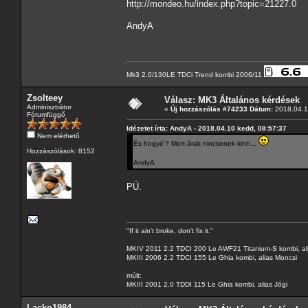
http://mondeo.hu/index.php?topic=21227.0
AndyA
Mk3 2.0/130LE TDCi Trend kombi 2006/11
Zsolteey
Válasz: MK3 Általános kérdések
Adminisztrátor
«
Új hozzászólás #74233 Dátum:
2018.04.1
Fórumfüggő
Idézetet írta: AndyA - 2018.04.10 kedd, 08:57:37
Nem elérhető
És hogyé'? Mert árak nincsenek kinn...
Hozzászólások: 8152
AndyA
PÜ.
"If it ain't broke, don't fix it."
MKIV 2011 2.2 TDCI 200 Le AWF21 Titanium-S kombi, al
MKIII 2006 2.2 TDCI 155 Le Ghia kombi, alias Moncsi
múlt:
MKIII 2001 2.0 TDDI 115 Le Ghia kombi, alias Jógi
Lacko1984