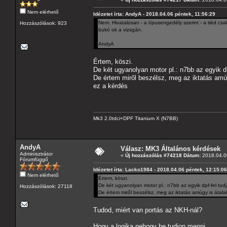
Nem elérhető
Idézetet írta: AndyA - 2018.04.06 péntek, 11:56:29
Nem. Hivatalosan - a típusengedély szerint - a tiéd csa
Hozzászólások: 923
bukó ok a vizsgán.
AndyA
Értem, köszi.
De két ugyanolyan motor pl.: n7bb az egyik d
De értem miről beszélsz, meg az iktatás amú
ez a kérdés
Mk3 2.0tdci+DPF Titanium X (N7BB)
AndyA
Válasz: MK3 Általános kérdések
Adminisztrátor
«
Új hozzászólás #74218 Dátum:
2018.04.06
Fórumfüggő
Idézetet írta: Lacko1984 - 2018.04.06 péntek, 12:15:06
Nem elérhető
Értem, köszi.
De két ugyanolyan motor pl.: n7bb az egyik dpf-fel tud
Hozzászólások: 27118
De értem miről beszélsz, meg az iktatás amúgy is átal
Tudod, miért van portás az NKH-nál?
Hogy a logika nehogy be tudjon menni.