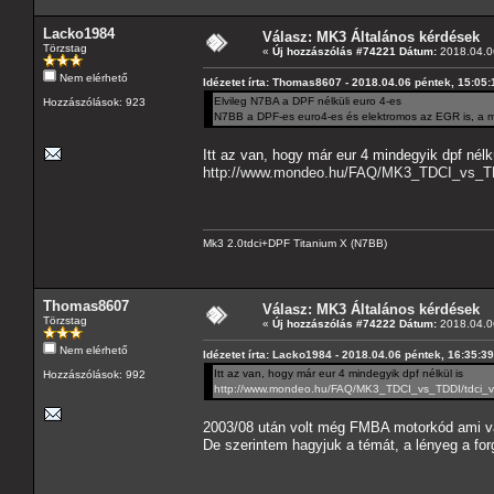
Lacko1984
Válasz: MK3 Általános kérdések
Törzstag
«
Új hozzászólás #74221 Dátum:
2018.04.06
Nem elérhető
Idézetet írta: Thomas8607 - 2018.04.06 péntek, 15:05:
Elvileg N7BA a DPF nélküli euro 4-es
Hozzászólások: 923
N7BB a DPF-es euro4-es és elektromos az EGR is, a m
Itt az van, hogy már eur 4 mindegyik dpf nélk
http://www.mondeo.hu/FAQ/MK3_TDCI_vs_TDD
Mk3 2.0tdci+DPF Titanium X (N7BB)
Thomas8607
Válasz: MK3 Általános kérdések
Törzstag
«
Új hozzászólás #74222 Dátum:
2018.04.06
Nem elérhető
Idézetet írta: Lacko1984 - 2018.04.06 péntek, 16:35:39
Itt az van, hogy már eur 4 mindegyik dpf nélkül is
Hozzászólások: 992
http://www.mondeo.hu/FAQ/MK3_TDCI_vs_TDDI/tdci_vs
2003/08 után volt még FMBA motorkód ami vá
De szerintem hagyjuk a témát, a lényeg a for