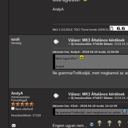
Mivel egyenlőre?
AndyA
Mk3 2.0/130LE TDCi Trend kombi 2006/11
vzoli
Válasz: MK3 Általános kérdések
Vendég
«
Új hozzászólás #74236 Dátum:
2018.04.1
Idézetet írta: AndyA - 2018.04.10 kedd, 11:54:06
Mivel egyenlőre?
AndyA
Ne grammarTrollkodjál, mert megbannol az 
AndyA
Válasz: MK3 Általános kérdések
Adminisztrátor
«
Új hozzászólás #74237 Dátum:
2018.04.1
Fórumfüggő
Idézetet írta: VZoli - 2018.04.10 kedd, 14:12:39
Nem elérhető
Ne grammarTrollkodjál, mert megbannol az admin
Hozzászólások: 27118
Engem ugyan nem...