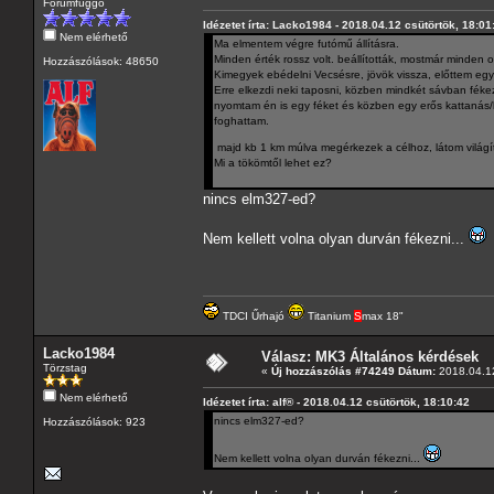
Fórumfüggő
Idézetet írta: Lacko1984 - 2018.04.12 csütörtök, 18:01
Nem elérhető
Ma elmentem végre futómű állításra.
Minden érték rossz volt. beállították, mostmár minden o
Hozzászólások: 48650
Kimegyek ebédelni Vecsésre, jövök vissza, előttem eg
Erre elkezdi neki taposni, közben mindkét sávban féke
nyomtam én is egy féket és közben egy erős kattanás
foghattam.
majd kb 1 km múlva megérkezek a célhoz, látom világí
Mi a tökömtől lehet ez?
nincs elm327-ed?
Nem kellett volna olyan durván fékezni...
TDCI Űrhajó
Titanium
S
max 18"
Lacko1984
Válasz: MK3 Általános kérdések
Törzstag
«
Új hozzászólás #74249 Dátum:
2018.04.12
Nem elérhető
Idézetet írta: alf® - 2018.04.12 csütörtök, 18:10:42
nincs elm327-ed?
Hozzászólások: 923
Nem kellett volna olyan durván fékezni...