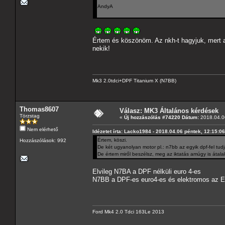
AndyA
Értem és köszönöm. Az nkh-t hagyjuk, mert a
nekik!
Mk3 2.0tdci+DPF Titanium X (N7BB)
Thomas8607
Válasz: MK3 Általános kérdések
Törzstag
«
Új hozzászólás #74220 Dátum:
2018.04.06
Nem elérhető
Idézetet írta: Lacko1984 - 2018.04.06 péntek, 12:15:06
Értem, köszi.
Hozzászólások: 992
De két ugyanolyan motor pl.: n7bb az egyik dpf-fel tud
De értem miről beszélsz, meg az iktatás amúgy is átal
Elvileg N7BA a DPF nélküli euro 4-es
N7BB a DPF-es euro4-es és elektromos az EG
Ford Mk4 2.0 Tdci 163Le 2013