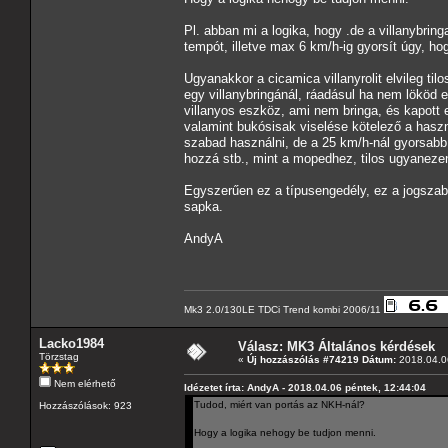
Pl. abban mi a logika, hogy .de a villanybri
tempót, illetve max 6 km/h-ig gyorsít úgy, ho
Ugyanakkor a cicamica villanyrolit elvileg t
egy villanybringánál, ráadásul ha nem lököd 
villanyos eszköz, ami nem bringa, és kapott
valamint bukósisak viselése kötelező a hasz
szabad használni, de a 25 km/h-nál gyorsabb 
hozzá stb., mint a mopedhez, tilos ugyaneze
Egyszerűen ez a típusengedély, ez a jogszabá
sapka.
AndyA
Mk3 2.0/130LE TDCi Trend kombi 2006/11
Lacko1984
Válasz: MK3 Általános kérdések
Törzstag
«
Új hozzászólás #74219 Dátum:
2018.04.06
Nem elérhető
Idézetet írta: AndyA - 2018.04.06 péntek, 12:44:04
Tudod, miért van portás az NKH-nál?
Hozzászólások: 923
Hogy a logika nehogy be tudjon menni.