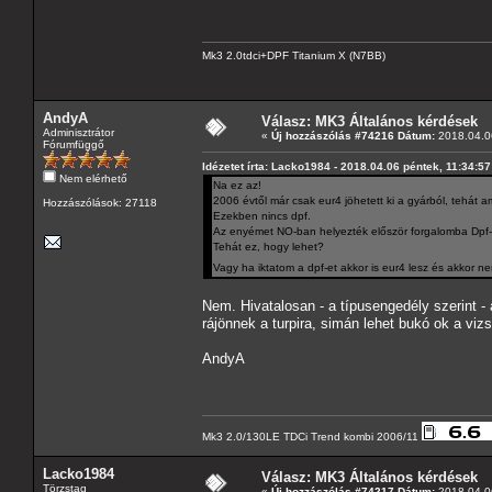
Mk3 2.0tdci+DPF Titanium X (N7BB)
AndyA
Válasz: MK3 Általános kérdések
Adminisztrátor
«
Új hozzászólás #74216 Dátum:
2018.04.06
Fórumfüggő
Idézetet írta: Lacko1984 - 2018.04.06 péntek, 11:34:57
Nem elérhető
Na ez az!
2006 évtől már csak eur4 jöhetett ki a gyárból, tehá
Hozzászólások: 27118
Ezekben nincs dpf.
Az enyémet NO-ban helyezték először forgalomba Dpf-f
Tehát ez, hogy lehet?
Vagy ha iktatom a dpf-et akkor is eur4 lesz és akkor 
Nem. Hivatalosan - a típusengedély szerint - 
rájönnek a turpira, simán lehet bukó ok a viz
AndyA
Mk3 2.0/130LE TDCi Trend kombi 2006/11
Lacko1984
Válasz: MK3 Általános kérdések
Törzstag
«
Új hozzászólás #74217 Dátum:
2018.04.06