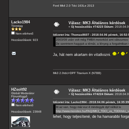
Ford Mk4 2.0 Tdci 163Le 2013
Lacko1984
Válasz: MK3 Általános kérdések
Törzstag
«
Új hozzászólás #74223 Dátum:
2018.04.06
Nem elérhető
Idézetet írta: Thomas8607 - 2018.04.06 péntek, 16:52:
2003/08 után volt még FMBA motorkód ami vákuumos tu
Hozzászólások: 923
De szerintem hagyjuk a témát, a lényeg a forgalmiban 
Ja, hát nem akartam én vitatkozni.
Mk3 2.0tdci+DPF Titanium X (N7BB)
HZsolt92
Válasz: MK3 Általános kérdések
Globál Moderátor
«
Új hozzászólás #74224 Dátum:
2018.04.06
Fórumfüggő
Idézetet írta: Lacko1984 - 2018.04.06 péntek, 16:35:39
Nem elérhető
Itt az van, hogy már eur 4 mindegyik dpf nélkül is
http://www.mondeo.hu/FAQ/MK3_TDCI_vs_TDDI/tdci_vs
Hozzászólások: 23848
lehet, hogy teljesítené, de ha hamarabbi for