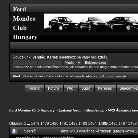
Ford
Mondeo
Club
Hungary
Üdvözlünk,
Vendég
. Kérlek
jelentkezz be
vagy
regisztrálj
.
Jelentkezz be a felhasználóneveddel, jelszavaddal és add meg a munkamenet hoss
Hírek
: Keress minket a Facebook-on is! =>
www.facebook.com/fordmondeoclub
Főoldal
Forum
Wiki
Súgó
Keresés
Bejelentke
Ford Mondeo Club Hungary
>
Szakmai fórum
>
Mondeo III.
>
MK3 Általános kér
Oldalak:
1
...
1478
1479
1480
1481
1482
1483
1484
[
1485
]
1486
1487
1488
Szerző
Téma: MK3 Általános kérdések (Megtekintve 
0 Felhasználó és 44 vendég van a témában