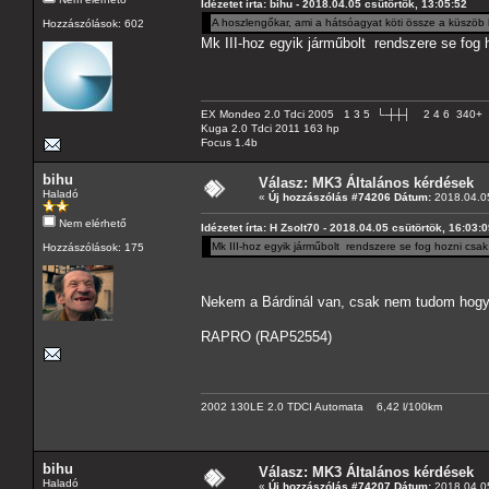
Idézetet írta: bihu - 2018.04.05 csütörtök, 13:05:52
A hoszlengőkar, ami a hátsóagyat köti össze a küszöb 
Hozzászólások: 602
Mk III-hoz egyik járműbolt rendszere se fog h
EX Mondeo 2.0 Tdci 2005 1 3 5 └-┼┼┤ 2 4 6 340+
Kuga 2.0 Tdci 2011 163 hp
Focus 1.4b
bihu
Válasz: MK3 Általános kérdések
Haladó
«
Új hozzászólás #74206 Dátum:
2018.04.05
Nem elérhető
Idézetet írta: H Zsolt70 - 2018.04.05 csütörtök, 16:03:
Mk III-hoz egyik járműbolt rendszere se fog hozni csak 
Hozzászólások: 175
Nekem a Bárdinál van, csak nem tudom hogy
RAPRO (RAP52554)
2002 130LE 2.0 TDCI Automata 6,42 l/100km
bihu
Válasz: MK3 Általános kérdések
Haladó
«
Új hozzászólás #74207 Dátum:
2018.04.05