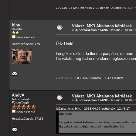
2001.03.03 MK3 mondeo 2.0L benzin Duratec HE SEFI 
bihu
Válasz: MK3 Általános kérdések
Haladó
«
Új hozzászólás #74202 Dátum:
2018.04.05
Nem elérhető
Üdv Urak!
Hozzászólások: 175
Lengőkar szilent kellene a paripába, de nem 
Ha valaki meg tudná mondani megköszönné
2002 130LE 2.0 TDCI Automata 6,42 l/100km
AndyA
Válasz: MK3 Általános kérdések
Adminisztrátor
«
Új hozzászólás #74203 Dátum:
2018.04.05
Fórumfüggő
Idézetet írta: bihu - 2018.04.05 csütörtök, 12:46:17
Nem elérhető
Üdv Urak!
Hozzászólások: 27118
Lengőkar szilent kellene a paripába, de nem tudom mi 
Ha valaki meg tudná mondani megköszönném.