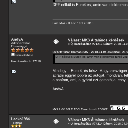
DPF nélkül is Euro4-es, amin van elektromos
Ford Mk4 2.0 Tdci 163Le 2013
AndyA
Válasz: MK3 Általános kérdések
Adminisztrátor
«
Új hozzászólás #74213 Dátum:
2018.04.06
Fórumfüggő
Idézetet írta: Thomas8607 - 2018.04.05 csütörtök, 21:
Nem elérhető
DPF nélkül is Euro4-es, amin van elektromos turbó ve
Hozzászólások: 27118
Mindegy... Euro-4, és kész. Magyarországon e
átiratni eggyel jobbra az autóját, mondván, t
a papíron, ami, a gyártó ezt garantálja, ennyi
AndyA
Mk3 2.0/130LE TDCi Trend kombi 2006/11
Lacko1984
Válasz: MK3 Általános kérdések
Törzstag
«
Új hozzászólás #74214 Dátum:
2018.04.06