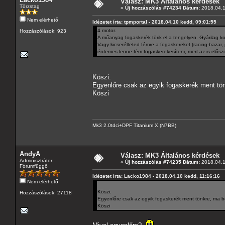
Válasz: MK3 Általános kérdések
Törzstag
«
Új hozzászólás #74234 Dátum:
2018.04.1
Nem elérhető
Idézetet írta: tpmportal - 2018.04.10 kedd, 09:01:55
4 motor.
Hozzászólások: 923
A műanyag fogaskerék törik el a tengelyen. Gyárilag k
Vagy kicserélteted fémre a fogaskereket (racing-bazar, 
érdemes lenne fém fogaskerekesíteni, mert az is elősze
Köszi.
Egyenlőre csak az egyik fogaskerék ment tön
Köszi
Mk3 2.0tdci+DPF Titanium X (N7BB)
AndyA
Válasz: MK3 Általános kérdések
Adminisztrátor
«
Új hozzászólás #74235 Dátum:
2018.04.1
Fórumfüggő
Idézetet írta: Lacko1984 - 2018.04.10 kedd, 11:16:16
Nem elérhető
Köszi.
Hozzászólások: 27118
Egyenlőre csak az egyik fogaskerék ment tönkre, ma be
Köszi