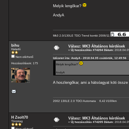
Melyik lengőkar?
AndyA
Mk3 2.0/130LE TDCi Trend kombi 2006/11
bihu
Válasz: MK3 Általános kérdések
Haladó
«
Új hozzászólás #74204 Dátum:
2018.04.05
Nem elérhető
Idézetet írta: AndyA - 2018.04.05 csütörtök, 12:49:56
Hozzászólások: 175
Melyik lengőkar?
AndyA
A hoszlengőkar, ami a hátsóagyat köti össze
2002 130LE 2.0 TDCI Automata 6,42 l/100km
H Zsolt70
Válasz: MK3 Általános kérdések
Törzstag
«
Új hozzászólás #74205 Dátum:
2018.04.05
Nem elérhető