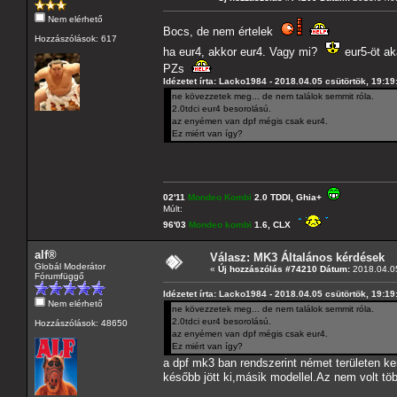
Nem elérhető
Bocs, de nem értelek
Hozzászólások: 617
ha eur4, akkor eur4. Vagy mi?
eur5-öt ak
PZs
Idézetet írta: Lacko1984 - 2018.04.05 csütörtök, 19:19
ne kövezzetek meg... de nem találok semmit róla.
2.0tdci eur4 besorolású.
az enyémen van dpf mégis csak eur4.
Ez miért van így?
02'11
Mondeo Kombi
2.0 TDDI, Ghia+
Múlt:
96'03
Mondeo kombi
1.6, CLX
alf®
Válasz: MK3 Általános kérdések
Globál Moderátor
«
Új hozzászólás #74210 Dátum:
2018.04.05
Fórumfüggő
Idézetet írta: Lacko1984 - 2018.04.05 csütörtök, 19:19
Nem elérhető
ne kövezzetek meg... de nem találok semmit róla.
2.0tdci eur4 besorolású.
Hozzászólások: 48650
az enyémen van dpf mégis csak eur4.
Ez miért van így?
a dpf mk3 ban rendszerint német területen ker
később jött ki,másik modellel.Az nem volt töb