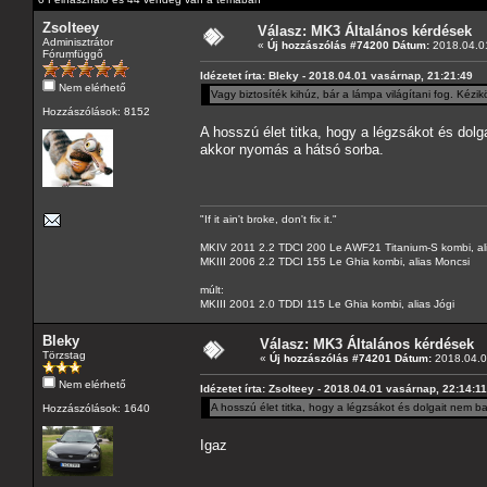
Zsolteey
Válasz: MK3 Általános kérdések
Adminisztrátor
«
Új hozzászólás #74200 Dátum:
2018.04.01
Fórumfüggő
Idézetet írta: Bleky - 2018.04.01 vasárnap, 21:21:49
Nem elérhető
Vagy biztosíték kihúz, bár a lámpa világítani fog. Kézi
Hozzászólások: 8152
A hosszú élet titka, hogy a légzsákot és dolg
akkor nyomás a hátsó sorba.
"If it ain't broke, don't fix it."
MKIV 2011 2.2 TDCI 200 Le AWF21 Titanium-S kombi, al
MKIII 2006 2.2 TDCI 155 Le Ghia kombi, alias Moncsi
múlt:
MKIII 2001 2.0 TDDI 115 Le Ghia kombi, alias Jógi
Bleky
Válasz: MK3 Általános kérdések
Törzstag
«
Új hozzászólás #74201 Dátum:
2018.04.02
Nem elérhető
Idézetet írta: Zsolteey - 2018.04.01 vasárnap, 22:14:11
A hosszú élet titka, hogy a légzsákot és dolgait nem b
Hozzászólások: 1640
Igaz