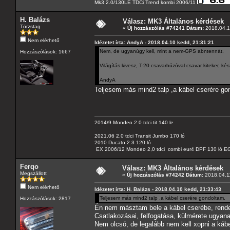
Mk3 2.0/130LE TDCi Trend kombi 2006/11
H. Balázs
Válasz: MK3 Általános kérdések
Törzstag
«
Új hozzászólás #74241 Dátum:
2018.04.1
Nem elérhető
Idézetet írta: AndyA - 2018.04.10 kedd, 21:31:21
Nem, de ugyanúgy kell, mint a nem-GPS abntennát.
Hozzászólások: 1667
Világítás kivesz, T-20 csavarhúzóval csavar kiteker, k
AndyA
Teljesem más mind2 talp ,a kábel cserére go
2014/9 Mondeo 2.0 tdci tit 140 le
2021.06 2.0 tdci Transit Jumbo 170 ló
2010 Ducato 2.3 120 ló
EX 2006/12 Mondeo 2,0 tdci combi eur4 DPF 130 ló EG
Ferqo
Válasz: MK3 Általános kérdések
Megszállott
«
Új hozzászólás #74242 Dátum:
2018.04.11
Nem elérhető
Idézetet írta: H. Balázs - 2018.04.10 kedd, 21:33:43
Teljesem más mind2 talp ,a kábel cserére gondoltam.
Hozzászólások: 2817
Én nem másztam bele a kábel cserébe, rende
Csatlakozásai, felfogatása, külmérete ugyana
Nem olcsó, de legalább nem kell xopni a kábel