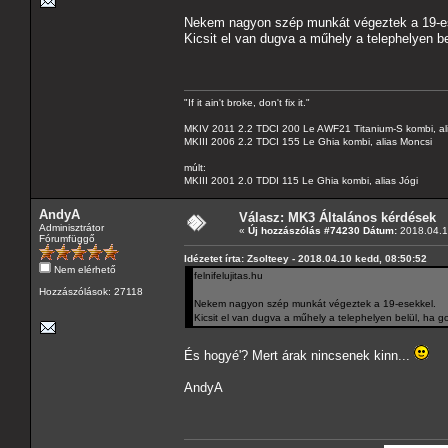
Nekem nagyon szép munkát végeztek a 19-e
Kicsit el van dugva a műhely a telephelyen b
"If it ain't broke, don't fix it."
MKIV 2011 2.2 TDCI 200 Le AWF21 Titanium-S kombi, al
MKIII 2006 2.2 TDCI 155 Le Ghia kombi, alias Moncsi
múlt:
MKIII 2001 2.0 TDDI 115 Le Ghia kombi, alias Jógi
AndyA
Válasz: MK3 Általános kérdések
Adminisztrátor
«
Új hozzászólás #74230 Dátum:
2018.04.1
Fórumfüggő
Idézetet írta: Zsolteey - 2018.04.10 kedd, 08:50:52
Nem elérhető
felnifelujitas.hu
Hozzászólások: 27118
Nekem nagyon szép munkát végeztek a 19-esekkel.
Kicsit el van dugva a műhely a telephelyen belül, ha 
És hogyé'? Mert árak nincsenek kinn...
AndyA