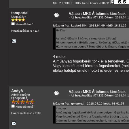
Mk3 2.0/130LE TDCi Trend kombi 2006/11
tpmportal
Válasz: MK3 Általános kérdések
Megszállott
«
Új hozzászólás #74231 Dátum:
2018.04.1
Nem elérhető
Idézetet írta: Lacko1984 - 2018.04.09 hétfő, 16:21:25
Hellóka!
Hozzászólások: 4114
Az első ülésem 8 irányba motorosan állítható.
Minden funkció működik benne, kivétel az ülőlap elejét(
Hány motor van benne? Mert többet is láttam. Vagyis m
4 motor.
A műanyag fogaskerék törik el a tengelyen. G
Vagy kicserélteted fémre a fogaskereket (raci
ülőlap hátulját emelő motort is érdemes lenne
AndyA
Válasz: MK3 Általános kérdések
Adminisztrátor
«
Új hozzászólás #74232 Dátum:
2018.04.1
Fórumfüggő
Idézetet írta: tpmportal - 2018.04.10 kedd, 09:01:55
Nem elérhető
4 motor.
A műanyag fogaskerék törik el a tengelyen. Gyárilag k
Hozzászólások: 27118
Vagy kicserélteted fémre a fogaskereket (racing-bazar, 
érdemes lenne fém fogaskerekesíteni, mert az is elősze