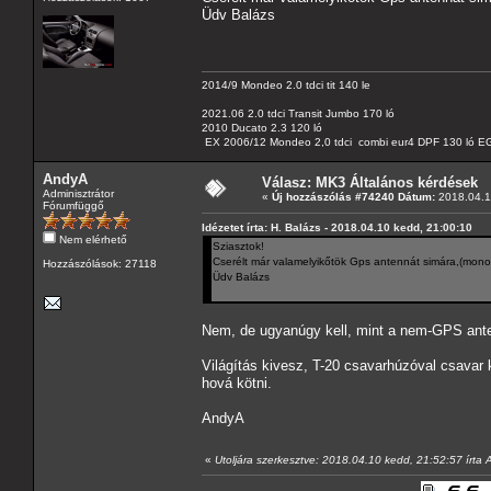
Üdv Balázs
2014/9 Mondeo 2.0 tdci tit 140 le
2021.06 2.0 tdci Transit Jumbo 170 ló
2010 Ducato 2.3 120 ló
EX 2006/12 Mondeo 2,0 tdci combi eur4 DPF 130 ló EG
AndyA
Válasz: MK3 Általános kérdések
Adminisztrátor
«
Új hozzászólás #74240 Dátum:
2018.04.1
Fórumfüggő
Idézetet írta: H. Balázs - 2018.04.10 kedd, 21:00:10
Nem elérhető
Sziasztok!
Cserélt már valamelyikőtök Gps antennát simára,(monoc
Hozzászólások: 27118
Üdv Balázs
Nem, de ugyanúgy kell, mint a nem-GPS ant
Világítás kivesz, T-20 csavarhúzóval csavar
hová kötni.
AndyA
«
Utoljára szerkesztve: 2018.04.10 kedd, 21:52:57 írta