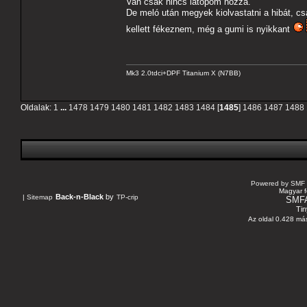
Van csak nincs latopom hozzá.
De meló után megyek kiolvastatni a hibát,
kellett fékeznem, még a gumi is nyikkant
Mk3 2.0tdci+DPF Titanium X (N7BB)
Oldalak:
1
...
1478
1479
1480
1481
1482
1483
1484
[
1485
]
1486
1487
1488
Powered by SMF 
Magyar f
Back-n-Black
by
|
Sitemap
TP-crip
SMF
Tin
Az oldal 0.428 más