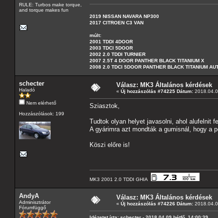
RULE: Turbos make torque,
and torque makes fun
2019 NISSAN NAVARA NP300
2017 CITROEN C3 VAN
múlt:
2001 TDDI 4DOOR
2003 TDCI 5DOOR
2002 2.0 TDDI TURNIER
2007 2.5T 4 DOOR PANTHER BLACK TITANIUM X
2008 2.0 TDCI 5DOOR PANTHER BLACK TITANIUM A
schecter
Válasz: MK3 Általános kérdések
Haladó
«
Új hozzászólás #74225 Dátum:
2018.04.09
Nem elérhető
Sziasztok,
Hozzászólások: 199
Tudtok olyan helyet javasolni, ahol alufelnit fe
A gyárimra azt mondták a gumisnál, hogy a per
Köszi előre is!
MK3 2001 2.0 TDDI GHIA
AndyA
Válasz: MK3 Általános kérdések
Adminisztrátor
«
Új hozzászólás #74226 Dátum:
2018.04.09
Fórumfüggő
Idézetet írta: schecter - 2018.04.09 hétfő, 14:00:39