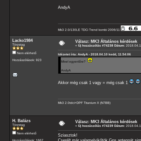
AndyA
Mk3 2.0/130LE TDCi Trend kombi 2006/11
Lacko1984
Válasz: MK3 Általános kérdések
Törzstag
«
Új hozzászólás #74238 Dátum:
2018.04.1
Nem elérhető
Idézetet írta: AndyA - 2018.04.10 kedd, 11:54:06
Hozzászólások: 923
Mivel egyenlőre?
AndyA
Akkor még csak 1 vagy = még csak 1
Mk3 2.0tdci+DPF Titanium X (N7BB)
H. Balázs
Válasz: MK3 Általános kérdések
Törzstag
«
Új hozzászólás #74239 Dátum:
2018.04.1
Nem elérhető
Sziasztok!
Cserélt már valamelyikőtök Gps antennát sim
Hozzászólások: 1667