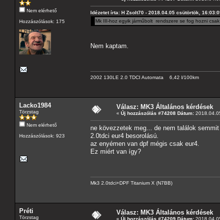
Nem elérhető
Idézetet írta: H Zsolt70 - 2018.04.05 csütörtök, 16:03:
Mk III-hoz egyik járműbolt rendszere se fog hozni csak 
Hozzászólások: 175
Nem kaptam.
2002 130LE 2.0 TDCI Automata 6,42 l/100km
Lacko1984
Válasz: MK3 Általános kérdések
Törzstag
«
Új hozzászólás #74208 Dátum:
2018.04.05
Nem elérhető
ne kövezzetek meg... de nem találok semmit 
2.0tdci eur4 besorolású.
Hozzászólások: 923
az enyémen van dpf mégis csak eur4.
Ez miért van így?
Mk3 2.0tdci+DPF Titanium X (N7BB)
Préti
Válasz: MK3 Általános kérdések
Törzstag
«
Új hozzászólás #74209 Dátum:
2018.04.05