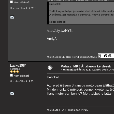
Nem elérhető
Sziasztok,
Hozzászólások: 27118
Tudtok olyan helyet javasolni, ahol alufelnit fel tudnak 
A gyárimra azt mondták a gumisnál, hogy a peremet fel k
Köszi előre is!
http://bfy.tw/HY6t
AndyA
Mk3 2.0/130LE TDCi Trend kombi 2006/11
Lacko1984
Válasz: MK3 Általános kérdések
Törzstag
«
Új hozzászólás #74227 Dátum:
2018.04.09
Nem elérhető
Hellóka!
Hozzászólások: 923
Az első ülésem 8 irányba motorosan állítható
Minden funkció működik benne, kivétel az ülől
Hány motor van benne? Mert többet is láttam.
Mk3 2.0tdci+DPF Titanium X (N7BB)