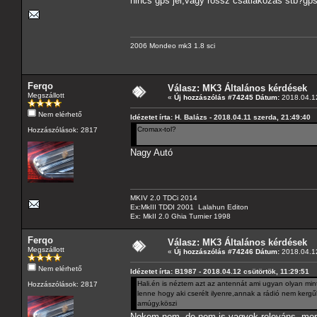
nincs gps jel,vagy rossz csatlakozás stb?g
2006 Mondeo mk3 1.8 sci
Ferqo
Válasz: MK3 Általános kérdések
Megszállott
«
Új hozzászólás #74245 Dátum:
2018.04.12
Nem elérhető
Idézetet írta: H. Balázs - 2018.04.11 szerda, 21:49:40
Cromax-tol?
Hozzászólások: 2817
Nagy Autó
MKIV 2.0 TDCi 2014
Ex:MkIII TDDI 2001 Lalahun Editon
Ex: MkII 2.0 Ghia Turnier 1998
Ferqo
Válasz: MK3 Általános kérdések
Megszállott
«
Új hozzászólás #74246 Dátum:
2018.04.12
Nem elérhető
Idézetet írta: B1987 - 2018.04.12 csütörtök, 11:29:51
Hali.én is néztem azt az antennát ami ugyan olyan mi
Hozzászólások: 2817
lenne hogy aki cserélt ilyenre,annak a rádió nem kerg
amúgy.köszi
Nekem nem, de nem is vagyok releváns, mert 