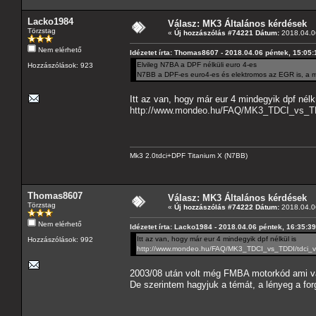
Lacko1984
Válasz: MK3 Általános kérdések
Törzstag
«
Új hozzászólás #74221 Dátum:
2018.04.06
Nem elérhető
Idézetet írta: Thomas8607 - 2018.04.06 péntek, 15:05:
Elvileg N7BA a DPF nélküli euro 4-es
Hozzászólások: 923
N7BB a DPF-es euro4-es és elektromos az EGR is, a m
Itt az van, hogy már eur 4 mindegyik dpf nélk
http://www.mondeo.hu/FAQ/MK3_TDCI_vs_TDD
Mk3 2.0tdci+DPF Titanium X (N7BB)
Thomas8607
Válasz: MK3 Általános kérdések
Törzstag
«
Új hozzászólás #74222 Dátum:
2018.04.06
Nem elérhető
Idézetet írta: Lacko1984 - 2018.04.06 péntek, 16:35:39
Itt az van, hogy már eur 4 mindegyik dpf nélkül is
Hozzászólások: 992
http://www.mondeo.hu/FAQ/MK3_TDCI_vs_TDDI/tdci_vs
2003/08 után volt még FMBA motorkód ami vá
De szerintem hagyjuk a témát, a lényeg a for