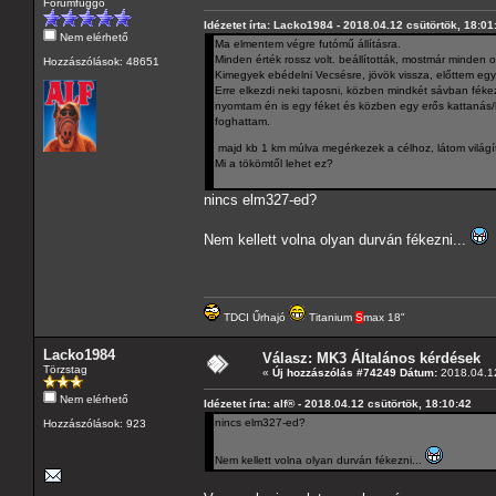
Fórumfüggő
Idézetet írta: Lacko1984 - 2018.04.12 csütörtök, 18:01
Nem elérhető
Ma elmentem végre futómű állításra.
Minden érték rossz volt. beállították, mostmár minden o
Hozzászólások: 48651
Kimegyek ebédelni Vecsésre, jövök vissza, előttem eg
Erre elkezdi neki taposni, közben mindkét sávban féke
nyomtam én is egy féket és közben egy erős kattanás
foghattam.
majd kb 1 km múlva megérkezek a célhoz, látom világí
Mi a tökömtől lehet ez?
nincs elm327-ed?
Nem kellett volna olyan durván fékezni...
TDCI Űrhajó
Titanium
S
max 18"
Lacko1984
Válasz: MK3 Általános kérdések
Törzstag
«
Új hozzászólás #74249 Dátum:
2018.04.12
Nem elérhető
Idézetet írta: alf® - 2018.04.12 csütörtök, 18:10:42
nincs elm327-ed?
Hozzászólások: 923
Nem kellett volna olyan durván fékezni...