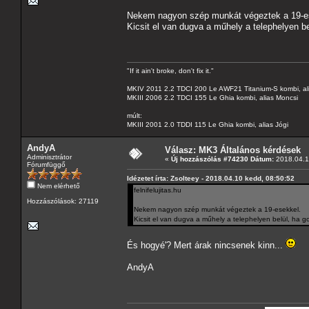
Nekem nagyon szép munkát végeztek a 19-e
Kicsit el van dugva a műhely a telephelyen b
"If it ain't broke, don't fix it."
MKIV 2011 2.2 TDCI 200 Le AWF21 Titanium-S kombi, al
MKIII 2006 2.2 TDCI 155 Le Ghia kombi, alias Moncsi
múlt:
MKIII 2001 2.0 TDDI 115 Le Ghia kombi, alias Jógi
AndyA
Válasz: MK3 Általános kérdések
Adminisztrátor
«
Új hozzászólás #74230 Dátum:
2018.04.1
Fórumfüggő
Idézetet írta: Zsolteey - 2018.04.10 kedd, 08:50:52
Nem elérhető
felnifelujitas.hu
Hozzászólások: 27119
Nekem nagyon szép munkát végeztek a 19-esekkel.
Kicsit el van dugva a műhely a telephelyen belül, ha 
És hogyé'? Mert árak nincsenek kinn...
AndyA