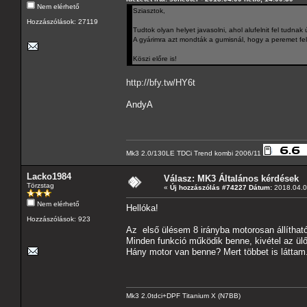
Nem elérhető
Sziasztok,
Hozzászólások: 27119
Tudtok olyan helyet javasolni, ahol alufelnit fel tudnak 
A gyárimra azt mondták a gumisnál, hogy a peremet fel k
Köszi előre is!
http://bfy.tw/HY6t
AndyA
Mk3 2.0/130LE TDCi Trend kombi 2006/11
Lacko1984
Válasz: MK3 Általános kérdések
Törzstag
«
Új hozzászólás #74227 Dátum:
2018.04.09
Nem elérhető
Hellóka!
Hozzászólások: 923
Az első ülésem 8 irányba motorosan állítható
Minden funkció működik benne, kivétel az ülől
Hány motor van benne? Mert többet is láttam.
Mk3 2.0tdci+DPF Titanium X (N7BB)