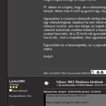
Pl. abban mi a logika, hogy .de a villanybri
tempót, illetve max 6 km/h-ig gyorsít úgy, ho
Ugyanakkor a cicamica villanyrolit elvileg t
egy villanybringánál, ráadásul ha nem lököd 
villanyos eszköz, ami nem bringa, és kapott
valamint bukósisak viselése kötelező a hasz
szabad használni, de a 25 km/h-nál gyorsabb 
hozzá stb., mint a mopedhez, tilos ugyaneze
Egyszerűen ez a típusengedély, ez a jogszabá
sapka.
AndyA
Mk3 2.0/130LE TDCi Trend kombi 2006/11
Lacko1984
Válasz: MK3 Általános kérdések
Törzstag
«
Új hozzászólás #74219 Dátum:
2018.04.06
Nem elérhető
Idézetet írta: AndyA - 2018.04.06 péntek, 12:44:04
Tudod, miért van portás az NKH-nál?
Hozzászólások: 923
Hogy a logika nehogy be tudjon menni.