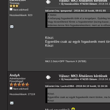
Válasz: MK3 Általános kérdések
Törzstag
«
Új hozzászólás #74234 Dátum:
2018.04.1
Nem elérhető
Idézetet írta: tpmportal - 2018.04.10 kedd, 09:01:55
4 motor.
Hozzászólások: 923
A műanyag fogaskerék törik el a tengelyen. Gyárilag k
Vagy kicserélteted fémre a fogaskereket (racing-bazar, 
érdemes lenne fém fogaskerekesíteni, mert az is elősze
Köszi.
Egyenlőre csak az egyik fogaskerék ment tön
Köszi
Mk3 2.0tdci+DPF Titanium X (N7BB)
AndyA
Válasz: MK3 Általános kérdések
Adminisztrátor
«
Új hozzászólás #74235 Dátum:
2018.04.1
Fórumfüggő
Idézetet írta: Lacko1984 - 2018.04.10 kedd, 11:16:16
Nem elérhető
Köszi.
Hozzászólások: 27119
Egyenlőre csak az egyik fogaskerék ment tönkre, ma be
Köszi