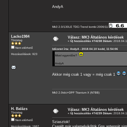
AndyA
Mk3 2.0/130LE TDCi Trend kombi 2006/11
Lacko1984
Válasz: MK3 Általános kérdések
Törzstag
«
Új hozzászólás #74238 Dátum:
2018.04.1
Nem elérhető
Idézetet írta: AndyA - 2018.04.10 kedd, 11:54:06
Hozzászólások: 923
Mivel egyenlőre?
AndyA
Akkor még csak 1 vagy = még csak 1
Mk3 2.0tdci+DPF Titanium X (N7BB)
H. Balázs
Válasz: MK3 Általános kérdések
Törzstag
«
Új hozzászólás #74239 Dátum:
2018.04.1
Nem elérhető
Sziasztok!
Cserélt már valamelyikőtök Gps antennát sim
Hozzászólások: 1667