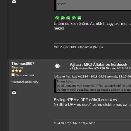
AndyA
Értem és köszönöm. Az nkh-t hagyjuk, mert a
nekik!
Mk3 2.0tdci+DPF Titanium X (N7BB)
Thomas8607
Válasz: MK3 Általános kérdések
Törzstag
«
Új hozzászólás #74220 Dátum:
2018.04.06
Nem elérhető
Idézetet írta: Lacko1984 - 2018.04.06 péntek, 12:15:06
Értem, köszi.
Hozzászólások: 992
De két ugyanolyan motor pl.: n7bb az egyik dpf-fel tud
De értem miről beszélsz, meg az iktatás amúgy is átal
Elvileg N7BA a DPF nélküli euro 4-es
N7BB a DPF-es euro4-es és elektromos az EG
Ford Mk4 2.0 Tdci 163Le 2013