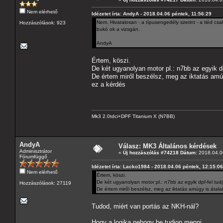
Nem elérhető
Idézetet írta: AndyA - 2018.04.06 péntek, 11:56:29
Nem. Hivatalosan - a típusengedély szerint - a tiéd csa
Hozzászólások: 923
bukó ok a vizsgán.
AndyA
Értem, köszi.
De két ugyanolyan motor pl.: n7bb az egyik d
De értem miről beszélsz, meg az iktatás amú
ez a kérdés
Mk3 2.0tdci+DPF Titanium X (N7BB)
AndyA
Válasz: MK3 Általános kérdések
Adminisztrátor
«
Új hozzászólás #74218 Dátum:
2018.04.06
Fórumfüggő
Idézetet írta: Lacko1984 - 2018.04.06 péntek, 12:15:06
Nem elérhető
Értem, köszi.
De két ugyanolyan motor pl.: n7bb az egyik dpf-fel tud
Hozzászólások: 27119
De értem miről beszélsz, meg az iktatás amúgy is átal
Tudod, miért van portás az NKH-nál?
Hogy a logika nehogy be tudjon menni.