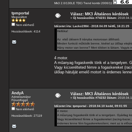
Mk3 2.0/130LE TDCi Trend kombi 2006/11
tpmportal
Válasz: MK3 Általános kérdések
Megszállott
«
Új hozzászólás #74231 Dátum:
2018.04.1
Nem elérhető
Idézetet írta: Lacko1984 - 2018.04.09 hétfő, 16:21:25
Hellóka!
Hozzászólások: 4114
Az első ülésem 8 irányba motorosan állítható.
Minden funkció működik benne, kivétel az ülőlap elejét(
Hány motor van benne? Mert többet is láttam. Vagyis m
4 motor.
A műanyag fogaskerék törik el a tengelyen. G
Vagy kicserélteted fémre a fogaskereket (raci
ülőlap hátulját emelő motort is érdemes lenne
AndyA
Válasz: MK3 Általános kérdések
Adminisztrátor
«
Új hozzászólás #74232 Dátum:
2018.04.1
Fórumfüggő
Idézetet írta: tpmportal - 2018.04.10 kedd, 09:01:55
Nem elérhető
4 motor.
A műanyag fogaskerék törik el a tengelyen. Gyárilag k
Hozzászólások: 27119
Vagy kicserélteted fémre a fogaskereket (racing-bazar, 
érdemes lenne fém fogaskerekesíteni, mert az is elősze