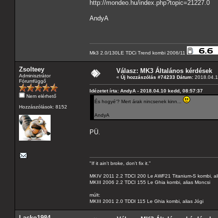
http://mondeo.hu/index.php?topic=21227.0
AndyA
Mk3 2.0/130LE TDCi Trend kombi 2006/11
Zsolteey
Válasz: MK3 Általános kérdések
Adminisztrátor
«
Új hozzászólás #74233 Dátum:
2018.04.1
Fórumfüggő
Idézetet írta: AndyA - 2018.04.10 kedd, 08:57:37
Nem elérhető
És hogyé'? Mert árak nincsenek kinn...
Hozzászólások: 8152
AndyA
PÜ.
"If it ain't broke, don't fix it."
MKIV 2011 2.2 TDCI 200 Le AWF21 Titanium-S kombi, al
MKIII 2006 2.2 TDCI 155 Le Ghia kombi, alias Moncsi
múlt:
MKIII 2001 2.0 TDDI 115 Le Ghia kombi, alias Jógi
Lacko1984