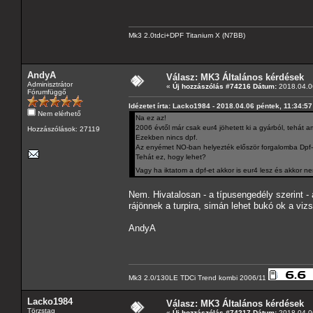
Mk3 2.0tdci+DPF Titanium X (N7BB)
AndyA
Válasz: MK3 Általános kérdések
Adminisztrátor
«
Új hozzászólás #74216 Dátum:
2018.04.06
Fórumfüggő
Idézetet írta: Lacko1984 - 2018.04.06 péntek, 11:34:57
Nem elérhető
Na ez az!
2006 évtől már csak eur4 jöhetett ki a gyárból, tehá
Hozzászólások: 27119
Ezekben nincs dpf.
Az enyémet NO-ban helyezték először forgalomba Dpf-f
Tehát ez, hogy lehet?
Vagy ha iktatom a dpf-et akkor is eur4 lesz és akkor 
Nem. Hivatalosan - a típusengedély szerint - 
rájönnek a turpira, simán lehet bukó ok a viz
AndyA
Mk3 2.0/130LE TDCi Trend kombi 2006/11
Lacko1984
Válasz: MK3 Általános kérdések
Törzstag
«
Új hozzászólás #74217 Dátum:
2018.04.06