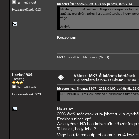
Nem elérhető
Idézetet írta: AndyA - 2018.04.06 péntek, 07:07:14
Mindegy... Euro-4, és kész. Magyarországon ez többet j
Hozzászólások: 923
autóját, mondván, teljesíti a paramétereket, hogy keve
vége.
AndyA
Köszönöm!
Mk3 2.0tdci+DPF Titanium X (N7BB)
Lacko1984
Válasz: MK3 Általános kérdések
Törzstag
«
Új hozzászólás #74215 Dátum:
2018.04.06
Nem elérhető
Idézetet írta: Thomas8607 - 2018.04.05 csütörtök, 21:
DPF nélkül is Euro4-es, amin van elektromos turbó ve
Hozzászólások: 923
Na ez az!
2006 évtől már csak eur4 jöhetett ki a gyár
Ezekben nincs dpf.
Az enyémet NO-ban helyezték először forgal
Tehát ez, hogy lehet?
Vagy ha iktatom a dpf-et akkor is eur4 lesz 