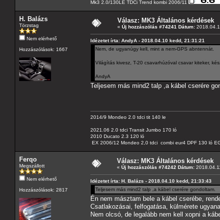
Mk3 2.0/130LE TDCi Trend kombi 2006/11
H. Balázs
Válasz: MK3 Általános kérdések
Törzstag
«
Új hozzászólás #74241 Dátum:
2018.04.1
Nem elérhető
Idézetet írta: AndyA - 2018.04.10 kedd, 21:31:21
Nem, de ugyanúgy kell, mint a nem-GPS abntennát.
Hozzászólások: 1667
Világítás kivesz, T-20 csavarhúzóval csavar kiteker, k
AndyA
Teljesem más mind2 talp ,a kábel cserére go
2014/9 Mondeo 2.0 tdci tit 140 le
2021.06 2.0 tdci Transit Jumbo 170 ló
2010 Ducato 2.3 120 ló
EX 2006/12 Mondeo 2,0 tdci combi eur4 DPF 130 ló EG
Ferqo
Válasz: MK3 Általános kérdések
Megszállott
«
Új hozzászólás #74242 Dátum:
2018.04.11
Nem elérhető
Idézetet írta: H. Balázs - 2018.04.10 kedd, 21:33:43
Teljesem más mind2 talp ,a kábel cserére gondoltam.
Hozzászólások: 2817
Én nem másztam bele a kábel cserébe, rende
Csatlakozásai, felfogatása, külmérete ugyana
Nem olcsó, de legalább nem kell xopni a kábel