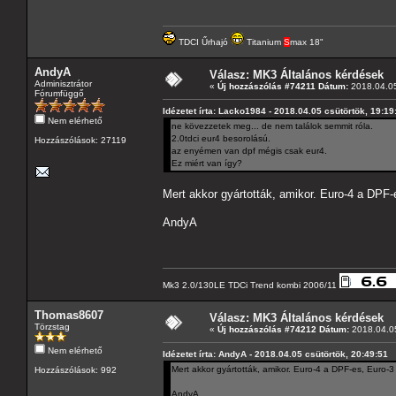
TDCI Űrhajó
Titanium
S
max 18"
AndyA
Válasz: MK3 Általános kérdések
Adminisztrátor
«
Új hozzászólás #74211 Dátum:
2018.04.05
Fórumfüggő
Idézetet írta: Lacko1984 - 2018.04.05 csütörtök, 19:19
Nem elérhető
ne kövezzetek meg... de nem találok semmit róla.
2.0tdci eur4 besorolású.
Hozzászólások: 27119
az enyémen van dpf mégis csak eur4.
Ez miért van így?
Mert akkor gyártották, amikor. Euro-4 a DPF-e
AndyA
Mk3 2.0/130LE TDCi Trend kombi 2006/11
Thomas8607
Válasz: MK3 Általános kérdések
Törzstag
«
Új hozzászólás #74212 Dátum:
2018.04.05
Nem elérhető
Idézetet írta: AndyA - 2018.04.05 csütörtök, 20:49:51
Mert akkor gyártották, amikor. Euro-4 a DPF-es, Euro-3 
Hozzászólások: 992
AndyA