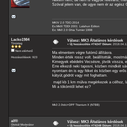
Szóval jelem van, de ugye nem ér az egész
MKIV 2.0 TDCi 2014
Ex:MkIII TDDI 2001 Lalahun Editon
Ex: MkII 2.0 Ghia Turnier 1998
Lacko1984
Válasz: MK3 Általános kérdések
Törzstag
«
Új hozzászólás #74247 Dátum:
2018.04.12
Nem elérhető
Ma elmentem végre futómű állításra.
Minden érték rossz volt. beállították, mostm
Hozzászólások: 923
Kimegyek ebédelni Vecsésre, jövök vissza, e
Erre elkezdi neki taposni, közben mindkét sá
nyomtam én is egy féket és közben egy erős
kátyút,gödröt vagy mit foghattam.
majd kb 1 km múlva megérkezek a célhoz, lá
Mi a tökömtől lehet ez?
Mk3 2.0tdci+DPF Titanium X (N7BB)
alf®
Válasz: MK3 Általános kérdések
Globál Moderátor
«
Új hozzászólás #74248 Dátum:
2018.04.12