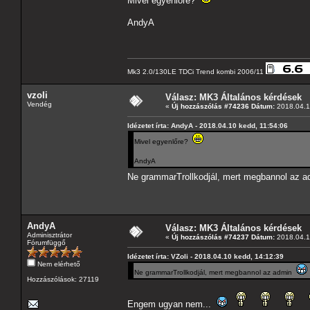
Mivel egyenlőre?
AndyA
Mk3 2.0/130LE TDCi Trend kombi 2006/11
vzoli
Válasz: MK3 Általános kérdések
Vendég
«
Új hozzászólás #74236 Dátum:
2018.04.1
Idézetet írta: AndyA - 2018.04.10 kedd, 11:54:06
Mivel egyenlőre?
AndyA
Ne grammarTrollkodjál, mert megbannol az 
AndyA
Válasz: MK3 Általános kérdések
Adminisztrátor
«
Új hozzászólás #74237 Dátum:
2018.04.1
Fórumfüggő
Idézetet írta: VZoli - 2018.04.10 kedd, 14:12:39
Nem elérhető
Ne grammarTrollkodjál, mert megbannol az admin
Hozzászólások: 27119
Engem ugyan nem...