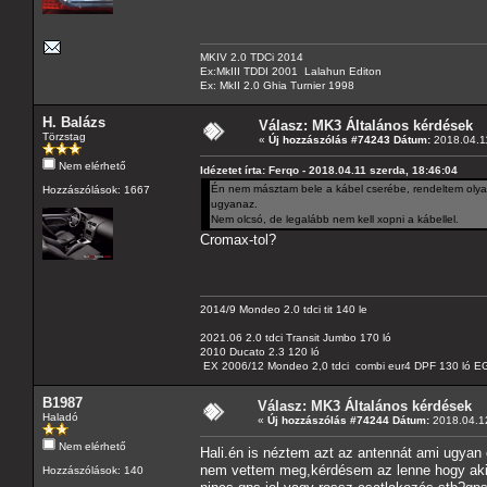
MKIV 2.0 TDCi 2014
Ex:MkIII TDDI 2001 Lalahun Editon
Ex: MkII 2.0 Ghia Turnier 1998
H. Balázs
Válasz: MK3 Általános kérdések
Törzstag
«
Új hozzászólás #74243 Dátum:
2018.04.11
Nem elérhető
Idézetet írta: Ferqo - 2018.04.11 szerda, 18:46:04
Én nem másztam bele a kábel cserébe, rendeltem olyan
Hozzászólások: 1667
ugyanaz.
Nem olcsó, de legalább nem kell xopni a kábellel.
Cromax-tol?
2014/9 Mondeo 2.0 tdci tit 140 le
2021.06 2.0 tdci Transit Jumbo 170 ló
2010 Ducato 2.3 120 ló
EX 2006/12 Mondeo 2,0 tdci combi eur4 DPF 130 ló EG
B1987
Válasz: MK3 Általános kérdések
Haladó
«
Új hozzászólás #74244 Dátum:
2018.04.12
Nem elérhető
Hali.én is néztem azt az antennát ami ugyan
nem vettem meg,kérdésem az lenne hogy aki 
Hozzászólások: 140