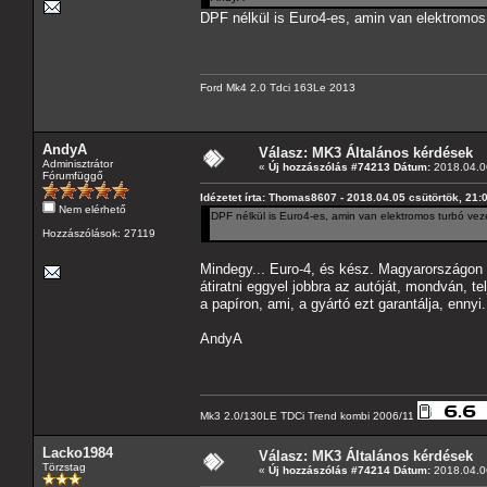
DPF nélkül is Euro4-es, amin van elektromos
Ford Mk4 2.0 Tdci 163Le 2013
AndyA
Válasz: MK3 Általános kérdések
Adminisztrátor
«
Új hozzászólás #74213 Dátum:
2018.04.06
Fórumfüggő
Idézetet írta: Thomas8607 - 2018.04.05 csütörtök, 21:
Nem elérhető
DPF nélkül is Euro4-es, amin van elektromos turbó ve
Hozzászólások: 27119
Mindegy... Euro-4, és kész. Magyarországon e
átiratni eggyel jobbra az autóját, mondván, t
a papíron, ami, a gyártó ezt garantálja, ennyi
AndyA
Mk3 2.0/130LE TDCi Trend kombi 2006/11
Lacko1984
Válasz: MK3 Általános kérdések
Törzstag
«
Új hozzászólás #74214 Dátum:
2018.04.06