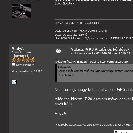
Üdv Balázs
2014/9 Mondeo 2.0 tdci tit 140 le
2021.06 2.0 tdci Transit Jumbo 170 ló
2010 Ducato 2.3 120 ló
EX 2006/12 Mondeo 2,0 tdci combi eur4 DPF 130 ló EG
AndyA
Válasz: MK3 Általános kérdések
Adminisztrátor
«
Új hozzászólás #74240 Dátum:
2018.04.1
Fórumfüggő
Idézetet írta: H. Balázs - 2018.04.10 kedd, 21:00:10
Nem elérhető
Sziasztok!
Cserélt már valamelyikőtök Gps antennát simára,(monoc
Hozzászólások: 27119
Üdv Balázs
Nem, de ugyanúgy kell, mint a nem-GPS ant
Világítás kivesz, T-20 csavarhúzóval csavar
hová kötni.
AndyA
«
Utoljára szerkesztve: 2018.04.10 kedd, 21:52:57 írta