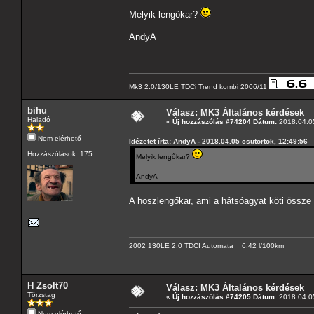
Melyik lengőkar?
AndyA
Mk3 2.0/130LE TDCi Trend kombi 2006/11
bihu
Válasz: MK3 Általános kérdések
Haladó
«
Új hozzászólás #74204 Dátum:
2018.04.05
Nem elérhető
Idézetet írta: AndyA - 2018.04.05 csütörtök, 12:49:56
Hozzászólások: 175
Melyik lengőkar?
AndyA
A hoszlengőkar, ami a hátsóagyat köti össze
2002 130LE 2.0 TDCI Automata 6,42 l/100km
H Zsolt70
Válasz: MK3 Általános kérdések
Törzstag
«
Új hozzászólás #74205 Dátum:
2018.04.05
Nem elérhető