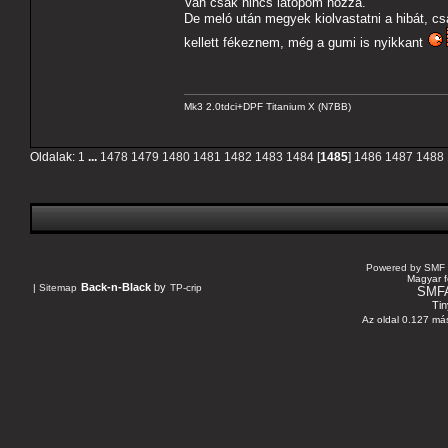
Van csak nincs latopom hozzá.
De meló után megyek kiolvastatni a hibát,
kellett fékeznem, még a gumi is nyikkant
Mk3 2.0tdci+DPF Titanium X (N7BB)
Oldalak:
1
...
1478
1479
1480
1481
1482
1483
1484
[
1485
]
1486
1487
1488
Powered by SMF 
Magyar f
Back-n-Black
by
|
Sitemap
TP-crip
SMF
Tin
Az oldal 0.127 más