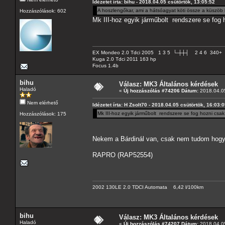
Idézetet írta: bihu - 2018.04.05 csütörtök, 13:05:52
A hoszlengőkar, ami a hátsóagyat köti össze a küszöb 
Hozzászólások: 602
Mk III-hoz egyik járműbolt rendszere se fog h
EX Mondeo 2.0 Tdci 2005 1 3 5 └-┼┼┤ 2 4 6 340+
Kuga 2.0 Tdci 2011 163 hp
Focus 1.4b
bihu
Válasz: MK3 Általános kérdések
Haladó
«
Új hozzászólás #74206 Dátum:
2018.04.05
Nem elérhető
Idézetet írta: H Zsolt70 - 2018.04.05 csütörtök, 16:03:
Mk III-hoz egyik járműbolt rendszere se fog hozni csak 
Hozzászólások: 175
Nekem a Bárdinál van, csak nem tudom hogy
RAPRO (RAP52554)
2002 130LE 2.0 TDCI Automata 6,42 l/100km
bihu
Válasz: MK3 Általános kérdések
Haladó
«
Új hozzászólás #74207 Dátum:
2018.04.05