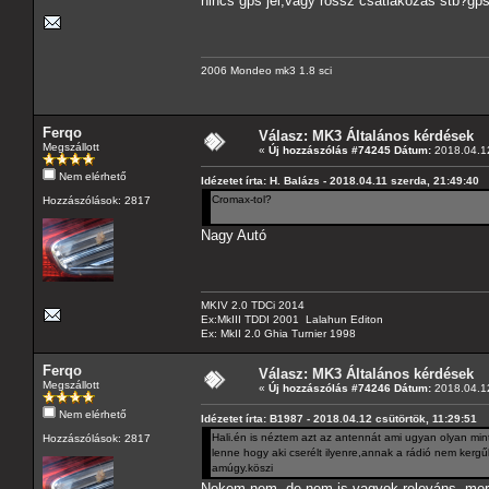
nincs gps jel,vagy rossz csatlakozás stb?g
2006 Mondeo mk3 1.8 sci
Ferqo
Válasz: MK3 Általános kérdések
Megszállott
«
Új hozzászólás #74245 Dátum:
2018.04.12
Nem elérhető
Idézetet írta: H. Balázs - 2018.04.11 szerda, 21:49:40
Cromax-tol?
Hozzászólások: 2817
Nagy Autó
MKIV 2.0 TDCi 2014
Ex:MkIII TDDI 2001 Lalahun Editon
Ex: MkII 2.0 Ghia Turnier 1998
Ferqo
Válasz: MK3 Általános kérdések
Megszállott
«
Új hozzászólás #74246 Dátum:
2018.04.12
Nem elérhető
Idézetet írta: B1987 - 2018.04.12 csütörtök, 11:29:51
Hali.én is néztem azt az antennát ami ugyan olyan mi
Hozzászólások: 2817
lenne hogy aki cserélt ilyenre,annak a rádió nem kerg
amúgy.köszi
Nekem nem, de nem is vagyok releváns, mert 