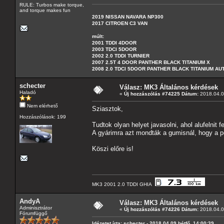
RULE: Turbos make torque,
and torque makes fun
2019 NISSAN NAVARA NP300
2017 CITROEN C3 VAN
múlt:
2001 TDDI 4DOOR
2003 TDCI 5DOOR
2002 2.0 TDDI TURNIER
2007 2.5T 4 DOOR PANTHER BLACK TITANIUM X
2008 2.0 TDCI 5DOOR PANTHER BLACK TITANIUM A
schecter
Válasz: MK3 Általános kérdések
Haladó
«
Új hozzászólás #74225 Dátum:
2018.04.09
Nem elérhető
Sziasztok,
Hozzászólások: 199
Tudtok olyan helyet javasolni, ahol alufelnit fe
A gyárimra azt mondták a gumisnál, hogy a per
Köszi előre is!
MK3 2001 2.0 TDDI GHIA
AndyA
Válasz: MK3 Általános kérdések
Adminisztrátor
«
Új hozzászólás #74226 Dátum:
2018.04.09
Fórumfüggő
Idézetet írta: schecter - 2018.04.09 hétfő, 14:00:39