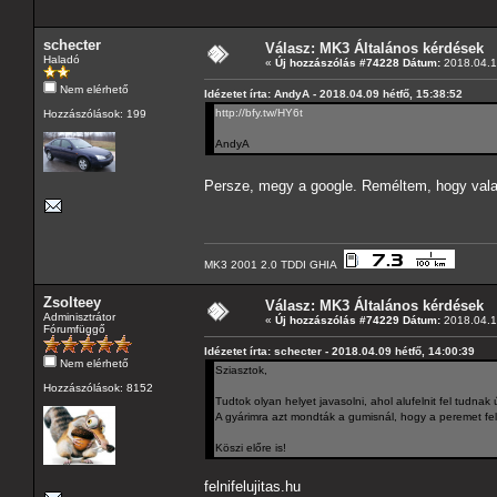
schecter
Válasz: MK3 Általános kérdések
Haladó
«
Új hozzászólás #74228 Dátum:
2018.04.1
Nem elérhető
Idézetet írta: AndyA - 2018.04.09 hétfő, 15:38:52
http://bfy.tw/HY6t
Hozzászólások: 199
AndyA
Persze, megy a google. Reméltem, hogy vala
MK3 2001 2.0 TDDI GHIA
Zsolteey
Válasz: MK3 Általános kérdések
Adminisztrátor
«
Új hozzászólás #74229 Dátum:
2018.04.1
Fórumfüggő
Idézetet írta: schecter - 2018.04.09 hétfő, 14:00:39
Nem elérhető
Sziasztok,
Hozzászólások: 8152
Tudtok olyan helyet javasolni, ahol alufelnit fel tudnak 
A gyárimra azt mondták a gumisnál, hogy a peremet fel k
Köszi előre is!
felnifelujitas.hu