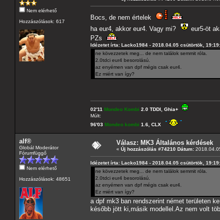
Nem elérhető
Bocs, de nem értelek
Hozzászólások: 617
ha eur4, akkor eur4. Vagy mi?
eur5-öt ak
PZs
Idézetet írta: Lacko1984 - 2018.04.05 csütörtök, 19:19
ne kövezzetek meg... de nem találok semmit róla.
2.0tdci eur4 besorolású.
az enyémen van dpf mégis csak eur4.
Ez miért van így?
02'11
Mondeo Kombi
2.0 TDDI, Ghia+
Múlt:
96'03
Mondeo kombi
1.6, CLX
alf®
Válasz: MK3 Általános kérdések
Globál Moderátor
«
Új hozzászólás #74210 Dátum:
2018.04.05
Fórumfüggő
Idézetet írta: Lacko1984 - 2018.04.05 csütörtök, 19:19
Nem elérhető
ne kövezzetek meg... de nem találok semmit róla.
2.0tdci eur4 besorolású.
Hozzászólások: 48651
az enyémen van dpf mégis csak eur4.
Ez miért van így?
a dpf mk3 ban rendszerint német területen ker
később jött ki,másik modellel.Az nem volt töb