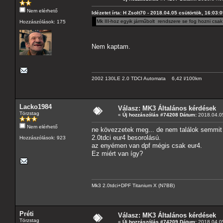
Nem elérhető
Idézetet írta: H Zsolt70 - 2018.04.05 csütörtök, 16:03:
Mk III-hoz egyik járműbolt rendszere se fog hozni csak 
Hozzászólások: 175
Nem kaptam.
2002 130LE 2.0 TDCI Automata 6,42 l/100km
Lacko1984
Válasz: MK3 Általános kérdések
Törzstag
«
Új hozzászólás #74208 Dátum:
2018.04.05
Nem elérhető
ne kövezzetek meg... de nem találok semmit 
2.0tdci eur4 besorolású.
Hozzászólások: 923
az enyémen van dpf mégis csak eur4.
Ez miért van így?
Mk3 2.0tdci+DPF Titanium X (N7BB)
Préti
Válasz: MK3 Általános kérdések
Törzstag
«
Új hozzászólás #74209 Dátum:
2018.04.05