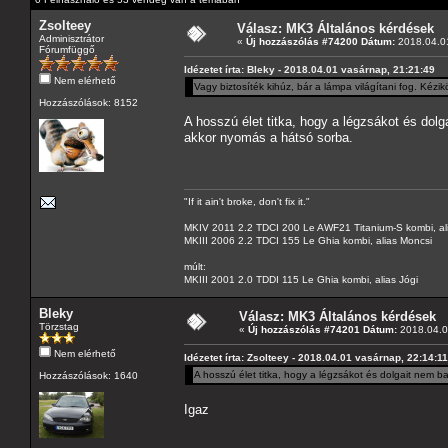
Zsolteey
Válasz: MK3 Általános kérdések
Adminisztrátor
«
Új hozzászólás #74200 Dátum:
2018.04.01
Fórumfüggő
Idézetet írta: Bleky - 2018.04.01 vasárnap, 21:21:49
Nem elérhető
Vagy biztosíték kihúz, bár a lámpa világítani fog. Kézi
Hozzászólások: 8152
A hosszú élet titka, hogy a légzsákot és dolg
akkor nyomás a hátsó sorba.
"If it ain't broke, don't fix it."
MKIV 2011 2.2 TDCI 200 Le AWF21 Titanium-S kombi, al
MKIII 2006 2.2 TDCI 155 Le Ghia kombi, alias Moncsi
múlt:
MKIII 2001 2.0 TDDI 115 Le Ghia kombi, alias Jógi
Bleky
Válasz: MK3 Általános kérdések
Törzstag
«
Új hozzászólás #74201 Dátum:
2018.04.02
Nem elérhető
Idézetet írta: Zsolteey - 2018.04.01 vasárnap, 22:14:11
A hosszú élet titka, hogy a légzsákot és dolgait nem b
Hozzászólások: 1640
Igaz