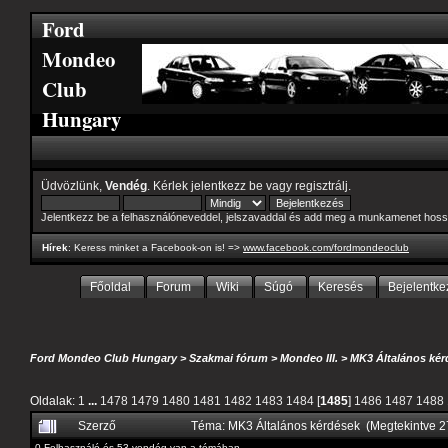
Ford
Mondeo
Club
Hungary
Üdvözlünk,
Vendég
. Kérlek
jelentkezz be
vagy
regisztrálj
.
Jelentkezz be a felhasználóneveddel, jelszavaddal és add meg a munkamenet hoss
Hírek
: Keress minket a Facebook-on is! =>
www.facebook.com/fordmondeoclub
Főoldal
Forum
Wiki
Súgó
Keresés
Bejelentke
Ford Mondeo Club Hungary
>
Szakmai fórum
>
Mondeo III.
>
MK3 Általános kér
Oldalak:
1
...
1478
1479
1480
1481
1482
1483
1484
[
1485
]
1486
1487
1488
Szerző
Téma: MK3 Általános kérdések (Megtekintve 
0 Felhasználó és 53 vendég van a témában