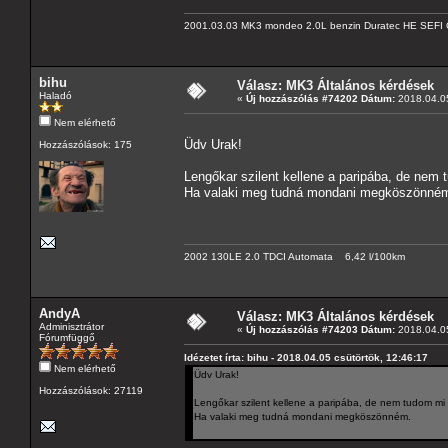
2001.03.03 MK3 mondeo 2.0L benzin Duratec HE SEFI 
bihu
Válasz: MK3 Általános kérdések
Haladó
«
Új hozzászólás #74202 Dátum:
2018.04.05
Nem elérhető
Üdv Urak!
Hozzászólások: 175
Lengőkar szilent kellene a paripába, de nem 
Ha valaki meg tudná mondani megköszönné
2002 130LE 2.0 TDCI Automata 6,42 l/100km
AndyA
Válasz: MK3 Általános kérdések
Adminisztrátor
«
Új hozzászólás #74203 Dátum:
2018.04.05
Fórumfüggő
Idézetet írta: bihu - 2018.04.05 csütörtök, 12:46:17
Nem elérhető
Üdv Urak!
Hozzászólások: 27119
Lengőkar szilent kellene a paripába, de nem tudom mi 
Ha valaki meg tudná mondani megköszönném.