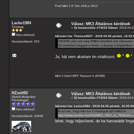
Ford Mk4 2.0 Tdci 163Le 2013
Lacko1984
Válasz: MK3 Általános kérdések
Törzstag
«
Új hozzászólás #74223 Dátum:
2018.04.06
Nem elérhető
Idézetet írta: Thomas8607 - 2018.04.06 péntek, 16:52:
2003/08 után volt még FMBA motorkód ami vákuumos tu
Hozzászólások: 923
De szerintem hagyjuk a témát, a lényeg a forgalmiban 
Ja, hát nem akartam én vitatkozni.
Mk3 2.0tdci+DPF Titanium X (N7BB)
HZsolt92
Válasz: MK3 Általános kérdések
Globál Moderátor
«
Új hozzászólás #74224 Dátum:
2018.04.06
Fórumfüggő
Idézetet írta: Lacko1984 - 2018.04.06 péntek, 16:35:39
Nem elérhető
Itt az van, hogy már eur 4 mindegyik dpf nélkül is
http://www.mondeo.hu/FAQ/MK3_TDCI_vs_TDDI/tdci_vs
Hozzászólások: 23848
lehet, hogy teljesítené, de ha hamarabbi for