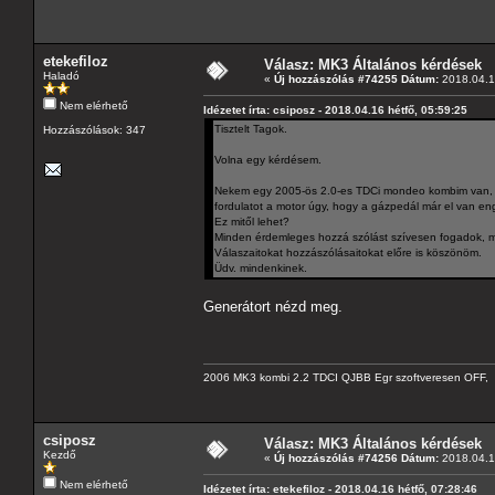
etekefiloz
Válasz: MK3 Általános kérdések
Haladó
«
Új hozzászólás #74255 Dátum:
2018.04.16
Nem elérhető
Idézetet írta: csiposz - 2018.04.16 hétfő, 05:59:25
Tisztelt Tagok.
Hozzászólások: 347
Volna egy kérdésem.
Nekem egy 2005-ös 2.0-es TDCi mondeo kombim van, és
fordulatot a motor úgy, hogy a gázpedál már el van e
Ez mitől lehet?
Minden érdemleges hozzá szólást szívesen fogadok, mer
Válaszaitokat hozzászólásaitokat előre is köszönöm.
Üdv. mindenkinek.
Generátort nézd meg.
2006 MK3 kombi 2.2 TDCI QJBB Egr szoftveresen OFF, C
csiposz
Válasz: MK3 Általános kérdések
Kezdő
«
Új hozzászólás #74256 Dátum:
2018.04.16
Nem elérhető
Idézetet írta: etekefiloz - 2018.04.16 hétfő, 07:28:46