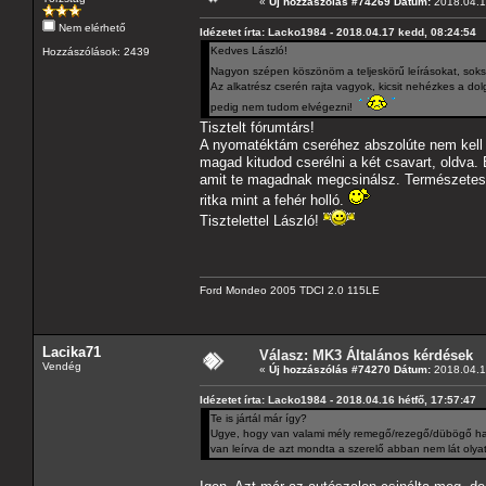
«
Új hozzászólás #74269 Dátum:
2018.04.1
Nem elérhető
Idézetet írta: Lacko1984 - 2018.04.17 kedd, 08:24:54
Kedves László!
Hozzászólások: 2439
Nagyon szépen köszönöm a teljeskörű leírásokat, soks
Az alkatrész cserén rajta vagyok, kicsit nehézkes a d
pedig nem tudom elvégezni!
Tisztelt fórumtárs!
A nyomatéktám cseréhez abszolúte nem kell s
magad kitudod cserélni a két csavart, oldva
amit te magadnak megcsinálsz. Természetesen
ritka mint a fehér holló.
Tisztelettel László!
Ford Mondeo 2005 TDCI 2.0 115LE
Lacika71
Válasz: MK3 Általános kérdések
Vendég
«
Új hozzászólás #74270 Dátum:
2018.04.1
Idézetet írta: Lacko1984 - 2018.04.16 hétfő, 17:57:47
Te is jártál már így?
Ugye, hogy van valami mély remegő/rezegő/dübögő hang
van leírva de azt mondta a szerelő abban nem lát olyat