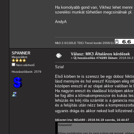
Ha komolyabb gond van, Vikhez lehet menni 
szerelési munkát tűrhetően megcsinálnak pl. 
AndyA
Mk3 2.0/130LE TDCi Trend kombi 2006/11
SPANNER
Válasz: MK3 Általános kérdések
Megszállott
«
Új hozzászólás #74285 Dátum:
2018.04.21
Nem elérhető
Szia!
Hozzászólások: 2579
Első körben te is szerezz be egy doboz fékti
lásd mennyire és hol ereszt! Középen elég r
középen ereszti el az olajat akkor valóban le
Ha nagyon ereszt és ráadásul középen akkor a
be fog állni a klímakompresszor és kukás lesz!
lehúzás és kérj róla számlát is a garancia mi
és a felújítás után nézz bele a kompresszorba
ugyanis drága és akkor neked kell kifizetned 
Idézetet írta: MZoli80 - 2018.04.18 szerda, 16:44:47
Sziasztok!
Klíma problémám van és nem tudom mit tegyek, ebben k