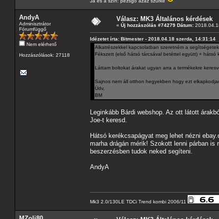
Ja és a szín: pezsgő azaz szürke
AndyA
Válasz: MK3 Általános kérdések
Adminisztrátor
«
Új hozzászólás #74279 Dátum:
2018.04.18
Fórumfüggő
Idézetet írta: Bitmester - 2018.04.18 szerda, 14:31:14
Nem elérhető
Alkatrészekkel kapcsolatban szeretném a segítségeteke
Fékszett (első hátsó tárcsával betéttel együtt) + háts
Hozzászólások: 27118
Láttam boltokat árakat ugyan arra a termékekre ker
Sajnos nem áll otthon hegyekben hogy ezt elkapkodja
Üdv,
BM
Leginkább Bárdi webshop. Az ott látott árak
Joe-t keresd.
Hátsó kerékcsapágyat meg lehet nézni ebay.de
marha drágán mérik! Szokott lenni párban is
beszerzésben tudok neked segíteni.
AndyA
Mk3 2.0/130LE TDCi Trend kombi 2006/11
MZoli80