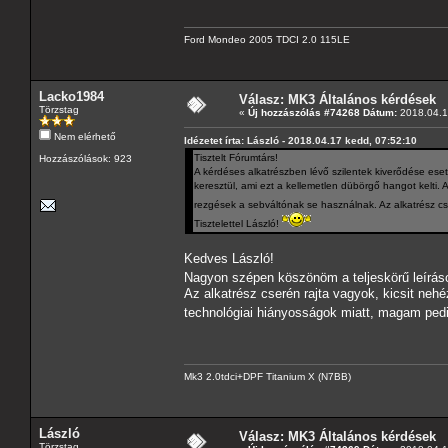
Ford Mondeo 2005 TDCI 2.0 115LE
Lacko1984
Válasz: MK3 Általános kérdések
Törzstag
«
Új hozzászólás #74268 Dátum:
2018.04.1
Nem elérhető
Idézetet írta: László - 2018.04.17 kedd, 07:52:10
Tisztelt Fórumtárs!
Hozzászólások: 923
A kérdéses alkatrészben lévő szilentek kiverődése eseté
keresztül, ami ezt a kellemetlen dübörgő hangot kelti. 
rezgések a sebváltónak se használnak. Az alkatrész c
Tisztelettel László!
Kedves László!
Nagyon szépen köszönöm a teljeskörű leírás
Az alkatrész cserén rajta vagyok, kicsit ne
technológiai hiányosságok miatt, magam ped
Mk3 2.0tdci+DPF Titanium X (N7BB)
László
Válasz: MK3 Általános kérdések
Törzstag