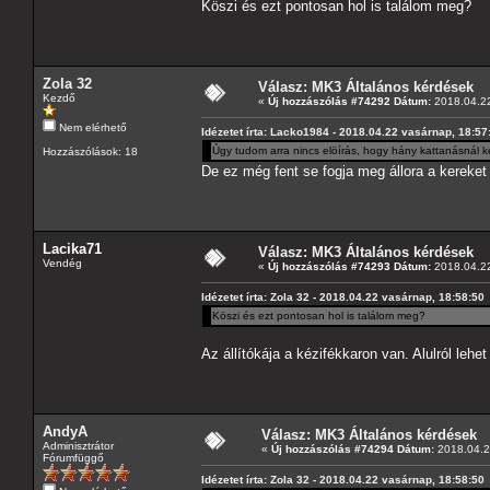
Köszi és ezt pontosan hol is találom meg?
Zola 32
Válasz: MK3 Általános kérdések
Kezdő
«
Új hozzászólás #74292 Dátum:
2018.04.22
Nem elérhető
Idézetet írta: Lacko1984 - 2018.04.22 vasárnap, 18:57
Úgy tudom arra nincs elöírás, hogy hány kattanásnál ke
Hozzászólások: 18
De ez még fent se fogja meg állora a kereket 
Lacika71
Válasz: MK3 Általános kérdések
Vendég
«
Új hozzászólás #74293 Dátum:
2018.04.22
Idézetet írta: Zola 32 - 2018.04.22 vasárnap, 18:58:50
Köszi és ezt pontosan hol is találom meg?
Az állítókája a kézifékkaron van. Alulról lehet
AndyA
Válasz: MK3 Általános kérdések
Adminisztrátor
«
Új hozzászólás #74294 Dátum:
2018.04.23
Fórumfüggő
Idézetet írta: Zola 32 - 2018.04.22 vasárnap, 18:58:50