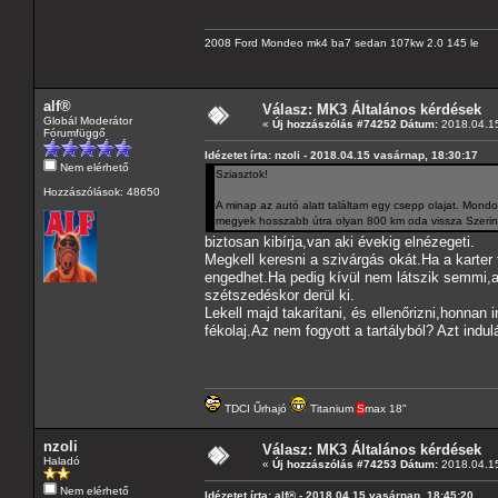
2008 Ford Mondeo mk4 ba7 sedan 107kw 2.0 145 le
alf®
Válasz: MK3 Általános kérdések
Globál Moderátor
«
Új hozzászólás #74252 Dátum:
2018.04.15
Fórumfüggő
Idézetet írta: nzoli - 2018.04.15 vasárnap, 18:30:17
Nem elérhető
Sziasztok!
Hozzászólások: 48650
A minap az autó alatt találtam egy csepp olajat. Mon
megyek hosszabb útra olyan 800 km oda vissza Szerint
biztosan kibírja,van aki évekig elnézegeti.
Megkell keresni a szivárgás okát.Ha a karter 
engedhet.Ha pedig kívül nem látszik semmi,ak
szétszedéskor derül ki.
Lekell majd takarítani, és ellenőrizni,honnan
fékolaj.Az nem fogyott a tartályból? Azt ind
TDCI Űrhajó
Titanium
S
max 18"
nzoli
Válasz: MK3 Általános kérdések
Haladó
«
Új hozzászólás #74253 Dátum:
2018.04.15
Nem elérhető
Idézetet írta: alf® - 2018.04.15 vasárnap, 18:45:20