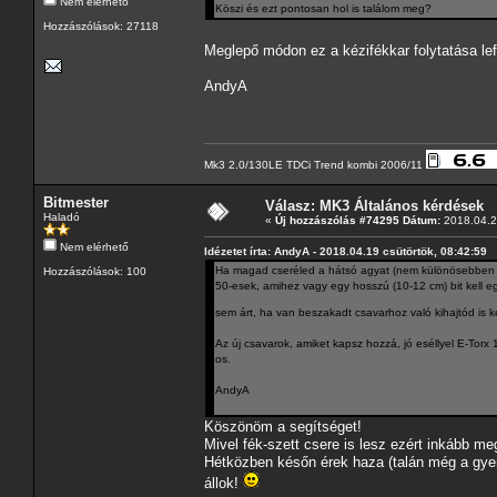
Nem elérhető
Köszi és ezt pontosan hol is találom meg?
Hozzászólások: 27118
Meglepő módon ez a kézifékkar folytatása le
AndyA
Mk3 2.0/130LE TDCi Trend kombi 2006/11
Bitmester
Válasz: MK3 Általános kérdések
Haladó
«
Új hozzászólás #74295 Dátum:
2018.04.2
Nem elérhető
Idézetet írta: AndyA - 2018.04.19 csütörtök, 08:42:59
Ha magad cseréled a hátsó agyat (nem különösebben ne
Hozzászólások: 100
50-esek, amihez vagy egy hosszú (10-12 cm) bit kell eg
sem árt, ha van beszakadt csavarhoz való kihajtód i
Az új csavarok, amiket kapsz hozzá, jó eséllyel E-Torx
os.
AndyA
Köszönöm a segítséget!
Mivel fék-szett csere is lesz ezért inkább m
Hétközben későn érek haza (talán még a gye
állok!