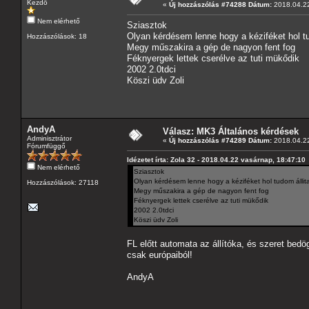
Kezdő
«
Új hozzászólás #74288 Dátum:
2018.04.22
Nem elérhető
Sziasztok
Olyan kérdésem lenne hogy a kéziféket hol tu
Hozzászólások: 18
Megy műszakira a gép de nagyon fent fog
Féknyergek lettek cserélve az tuti mükődik
2002 2.0tdci
Köszi üdv Zoli
AndyA
Válasz: MK3 Általános kérdések
Adminisztrátor
«
Új hozzászólás #74289 Dátum:
2018.04.22
Fórumfüggő
Idézetet írta: Zola 32 - 2018.04.22 vasárnap, 18:47:10
Nem elérhető
Sziasztok
Olyan kérdésem lenne hogy a kéziféket hol tudom állit
Hozzászólások: 27118
Megy műszakira a gép de nagyon fent fog
Féknyergek lettek cserélve az tuti mükődik
2002 2.0tdci
Köszi üdv Zoli
FL előtt automata az állítóka, és szeret bedög
csak európaiból!
AndyA