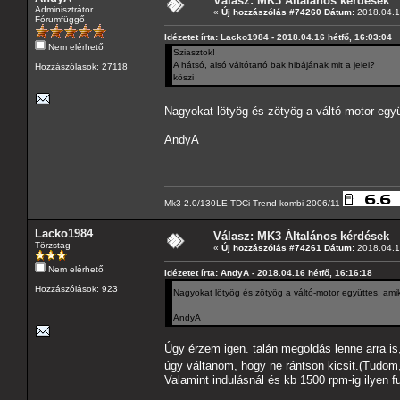
Válasz: MK3 Általános kérdések
Adminisztrátor
«
Új hozzászólás #74260 Dátum:
2018.04.16
Fórumfüggő
Idézetet írta: Lacko1984 - 2018.04.16 hétfő, 16:03:04
Nem elérhető
Sziasztok!
A hátsó, alsó váltótartó bak hibájának mit a jelei?
Hozzászólások: 27118
köszi
Nagyokat lötyög és zötyög a váltó-motor együt
AndyA
Mk3 2.0/130LE TDCi Trend kombi 2006/11
Lacko1984
Válasz: MK3 Általános kérdések
Törzstag
«
Új hozzászólás #74261 Dátum:
2018.04.16
Nem elérhető
Idézetet írta: AndyA - 2018.04.16 hétfő, 16:16:18
Hozzászólások: 923
Nagyokat lötyög és zötyög a váltó-motor együttes, amiko
AndyA
Úgy érzem igen. talán megoldás lenne arra i
úgy váltanom, hogy ne rántson kicsit.(Tudom
Valamint indulásnál és kb 1500 rpm-ig ilyen 