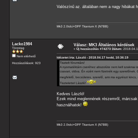
Valószínű az. általában nem a nagy hibákat 
Mk3 2.0tdci+DPF Titanium X (N7BB)
Lacko1984
Válasz: MK3 Általános kérdések
Törzstag
«
Új hozzászólás #74273 Dátum:
2018.04.1
Nem elérhető
Idézetet írta: László - 2018.04.17 kedd, 10:36:19
Tisztelt fórumtárs!
Hozzászólások: 923
A nyomatéktám cseréhez abszolúte nem kell szakmai ism
csavart, oldva. Én ezért nem fizetnék egy szerelőnek
megfelelő, becsületes, szerelő, ami ma egyrészt kincs, 
Tisztelettel László!
Kedves László!
Ezek mind meglennének részemről, márcsak a
használhatok!
Mk3 2.0tdci+DPF Titanium X (N7BB)