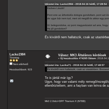
Idézetet írta: Lacko1984 - 2018.04.16 hétfő, 17:28:54
Kedves László!
Pont erre az átfordulós dologra gondoltam, pont azt 
de ugye bár nem tud, mert ott megáll és akkor egy pont
Ui: belegondolva, ez pont magyarázatot ad arra, hogy m
Ha jól gondolom?
És kívülről nem hallatszik, csak az utastérb
Lacko1984
Válasz: MK3 Általános kérdések
Törzstag
«
Új hozzászólás #74265 Dátum:
2018.04.16
Nem elérhető
Idézetet írta: Lacika71 - 2018.04.16 hétfő, 17:48:57
És kívülről nem hallatszik, csak az utastérben. Borzas
Hozzászólások: 923
Te is jártál már így?
Ugye, hogy van valami mély remegő/rezegő/d
ellenőriztettem, ami a faq-ban van leírva de 
Mk3 2.0tdci+DPF Titanium X (N7BB)