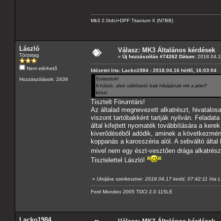
Mk3 2.0tdci+DPF Titanium X (N7BB)
László
Válasz: MK3 Általános kérdések
Törzstag
«
Új hozzászólás #74262 Dátum:
2018.04.16
Nem elérhető
Idézetet írta: Lacko1984 - 2018.04.16 hétfő, 16:03:04
Sziasztok!
Hozzászólások: 2439
A hátsó, alsó váltótartó bak hibájának mit a jelei?
köszi
Tisztelt Fórumtárs!
Az általad megnevezett alkatrészt, hivatalo
viszont tartóbakként tartják nyilván. Felada
által kifejtett nyomaték továbbítására a ker
kiverődéséből adódik, aminek a következmény
koppanás a karosszéria alól. A sebváltó által
mivel nem egy észt-vesztően drága alkatrész
Tisztelettel László!
«
Utoljára szerkesztve: 2018.04.17 kedd, 07:42:11 írta 
Ford Mondeo 2005 TDCI 2.0 115LE
Lacko1984