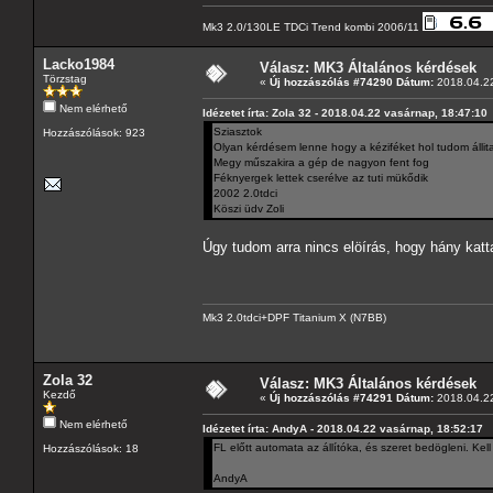
Mk3 2.0/130LE TDCi Trend kombi 2006/11
Lacko1984
Válasz: MK3 Általános kérdések
Törzstag
«
Új hozzászólás #74290 Dátum:
2018.04.22
Nem elérhető
Idézetet írta: Zola 32 - 2018.04.22 vasárnap, 18:47:10
Sziasztok
Hozzászólások: 923
Olyan kérdésem lenne hogy a kéziféket hol tudom állit
Megy műszakira a gép de nagyon fent fog
Féknyergek lettek cserélve az tuti mükődik
2002 2.0tdci
Köszi üdv Zoli
Úgy tudom arra nincs elöírás, hogy hány katta
Mk3 2.0tdci+DPF Titanium X (N7BB)
Zola 32
Válasz: MK3 Általános kérdések
Kezdő
«
Új hozzászólás #74291 Dátum:
2018.04.22
Nem elérhető
Idézetet írta: AndyA - 2018.04.22 vasárnap, 18:52:17
FL előtt automata az állítóka, és szeret bedögleni. Kell
Hozzászólások: 18
AndyA