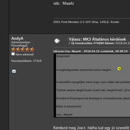
üdv.: Maarki
2001 Ford Mondeo 2.0 16V Ghia, 145LE, Kombi
AndyA
Válasz: MK3 Általános kérdések
Adminisztrátor
«
Új hozzászólás #74284 Dátum:
2018.04.19
Fórumfüggő
Idézetet írta: Maarki - 2018.04.19 csütörtök, 09:58:15
Nem elérhető
Sziasztok!
Hozzászólások: 27118
A segítségeteket szeretném kérni megint.....
A szerelőm nyugdíjba ment ergo nem vállal már javítást
Tudtok valami megbízható szakít aki: megbízható, jól d
Komárom-Esztergom és Budapest vonzáskörzete játszi
Előre is köszönöm!
üdv.: Maarki
Kérdezd meg Joe-t, hátha tud egy jó szerel