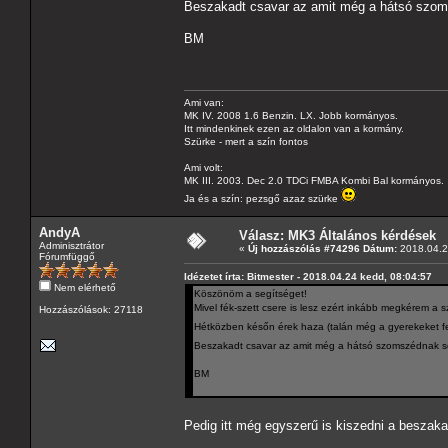
Beszakadt csavar az amit még a hátsó szoms
BM
Ami van:
MK IV. 2008 1.6 Benzin. LX. Jobb kormányos.
Itt mindenkinek ezen az oldalon van a kormány.
Szürke - mert a szín fontos
Ami volt:
MK III. 2003. Dec 2.0 TDCi FMBA Kombi Bal kormányos.
Ja és a szín: pezsgő azaz szürke
AndyA
Válasz: MK3 Általános kérdések
Adminisztrátor
«
Új hozzászólás #74296 Dátum:
2018.04.2
Fórumfüggő
Idézetet írta: Bitmester - 2018.04.24 kedd, 08:04:57
Nem elérhető
Köszönöm a segítséget!
Mivel fék-szett csere is lesz ezért inkább megkérem a 
Hozzászólások: 27118
Hétközben későn érek haza (talán még a gyerekeket fe
Beszakadt csavar az amit még a hátsó szomszédnak sem
BM
Pedig itt még egyszerű is kiszedni a beszakad