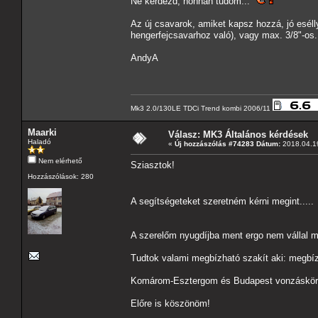
Ne kérdezd, honnan tudom...
Az új csavarok, amiket kapsz hozzá, jó eséll
hengerfejcsavarhoz való), vagy max. 3/8"-os.
AndyA
Mk3 2.0/130LE TDCi Trend kombi 2006/11
Maarki
Válasz: MK3 Általános kérdések
Haladó
«
Új hozzászólás #74283 Dátum:
2018.04.19
Nem elérhető
Sziasztok!
Hozzászólások: 280
A segítségeteket szeretném kérni megint....
A szerelőm nyugdíjba ment ergo nem vállal má
Tudtok valami megbízható szakít aki: megbízh
Komárom-Esztergom és Budapest vonzáskörz
Előre is köszönöm!