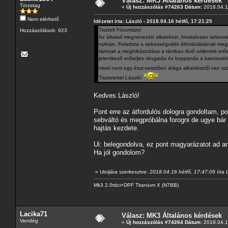
Válasz: MK3 Általános kérdések
Törzstag
«
Új hozzászólás #74263 Dátum:
2018.04.16
Nem elérhető
Idézetet írta: László - 2018.04.16 hétfő, 17:21:25
Tisztelt Fórumtárs!
Hozzászólások: 923
Az általad megnevezett alkatrészt, hivatalosan sebessé
nyilván. Feladata a sebességváltó átfordulásának mega
támnak a meghibásodása a támban lévő szilentek erőt
jelentkező erőteljes rángatás és koppanás a karosszéria
mivel nem egy észt-vesztően drága alkatrészről van sz
Tisztelettel László!
Kedves László!
Pont erre az átfordulós dologra gondoltam, 
sebváltó és megpróbálna forogni de ugye bár n
hajtás kezdete.
Ui: belegondolva, ez pont magyarázatot ad arr
Ha jól gondolom?
«
Utoljára szerkesztve: 2018.04.16 hétfő, 17:47:09 írt
Mk3 2.0tdci+DPF Titanium X (N7BB)
Lacika71
Válasz: MK3 Általános kérdések
Vendég
«
Új hozzászólás #74264 Dátum:
2018.04.16