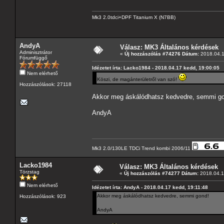
Mk3 2.0tdci+DPF Titanium X (N7BB)
AndyA
Válasz: MK3 Általános kérdések
Adminisztrátor
«
Új hozzászólás #74276 Dátum:
2018.04.1
Fórumfüggő
Idézetet írta: Lacko1984 - 2018.04.17 kedd, 19:00:05
Nem elérhető
Köszi, de magánterületről van szó!
Hozzászólások: 27118
Akkor meg áskálódhatsz kedvedre, semmi g
AndyA
Mk3 2.0/130LE TDCi Trend kombi 2006/11
Lacko1984
Válasz: MK3 Általános kérdések
Törzstag
«
Új hozzászólás #74277 Dátum:
2018.04.1
Nem elérhető
Idézetet írta: AndyA - 2018.04.17 kedd, 19:11:48
Akkor meg áskálódhatsz kedvedre, semmi gond!
Hozzászólások: 923
AndyA