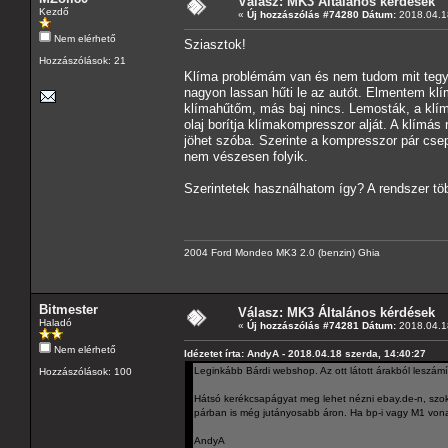
Válasz: MK3 Általános kérdések
Kezdő
«
Új hozzászólás #74280 Dátum:
2018.04.18
Nem elérhető
Sziasztok!
Hozzászólások: 21
Klíma problémám van és nem tudom mit tegye
nagyon lassan hűti le az autót. Elmentem klím
klímahűtőm, más baj nincs. Lemosták, a klíma
olaj borítja klímakompresszor alját. A klímá
jöhet szóba. Szerinte a kompresszor pár csep
nem vészesen folyik.
Szerintetek használhatom így? A rendszer tö
2004 Ford Mondeo MK3 2.0 (benzin) Ghia
Bitmester
Válasz: MK3 Általános kérdések
Haladó
«
Új hozzászólás #74281 Dátum:
2018.04.18
Nem elérhető
Idézetet írta: AndyA - 2018.04.18 szerda, 14:40:27
Leginkább Bárdi webshop. Az ott látott árakból leszá
Hozzászólások: 100
Hátsó kerékcsapágyat meg lehet nézni ebay.de-n, szokot
párban is még jutányosabb áron. Ha bp-i vagy M1 von
AndyA