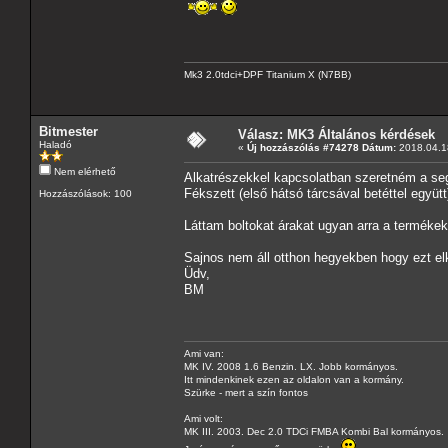
Mk3 2.0tdci+DPF Titanium X (N7BB)
Bitmester
Válasz: MK3 Általános kérdések
Haladó
«
Új hozzászólás #74278 Dátum:
2018.04.18
Nem elérhető
Alkatrészekkel kapcsolatban szeretném a seg
Fékszett (első hátsó tárcsával betéttel együ
Hozzászólások: 100
Láttam boltokat árakat ugyan arra a termék
Sajnos nem áll otthon hegyekben hogy ezt e
Üdv,
BM
Ami van:
MK IV. 2008 1.6 Benzin. LX. Jobb kormányos.
Itt mindenkinek ezen az oldalon van a kormány.
Szürke - mert a szín fontos
Ami volt:
MK III. 2003. Dec 2.0 TDCi FMBA Kombi Bal kormányos.