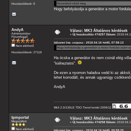
Generátort nézd meg.
Hozzászólások: 6
Hogy befolyásolja a generátor a motor fordula
AndyA
Válasz: MK3 Általános kérdések
Adminisztrátor
«
Új hozzászólás #74257 Dátum:
2018.04.16
Fórumfüggő
Idézetet írta: csiposz - 2018.04.16 hétfő, 07:58:13
Nem elérhető
Hogy befolyásolja a generátor a motor fordulat szám ejt
Hozzászólások: 27118
Ha ócska a generátor és nem csinál elég vill
"kiéheztetni".
De ezen a nyomon haladva vedd ki az akksit, 
lehet korrodált, és annak ugyanúgy csökkenő
AndyA
Mk3 2.0/130LE TDCi Trend kombi 2006/11
tpmportal
Válasz: MK3 Általános kérdések
Megszállott
«
Új hozzászólás #74258 Dátum:
2018.04.16
Nem elérhető
Idézetet írta: csiposz - 2018.04.16 hétfő, 05:59:25