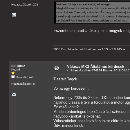
biztosan kibírja,van aki évekig elnézegeti.
Hozzászólások: 201
Megkell keresni a szivárgás okát.Ha a karter tömítésné
semmi,akkor főtengely szimering.És vagy a váltóolaj a 
Lekell majd takarítani, és ellenőrizni,honnan indul meg
tartályból? Azt indulás előtt mindenképpen nézd meg!
Eszembe se jutott a fékolaj le is megyek me
2008 Ford Mondeo mk4 ba7 sedan 107kw 2.0 145 le
csiposz
Válasz: MK3 Általános kérdések
Kezdő
«
Új hozzászólás #74254 Dátum:
2018.04.16 
Nem elérhető
Tisztelt Tagok.
Hozzászólások: 6
Volna egy kérdésem.
Nekem egy 2005-ös 2.0-es TDCi mondeo komb
hajlandó vissza ejteni a fordulatot a motor ú
Ez mitől lehet?
Minden érdemleges hozzá szólást szívesen fog
nagyobb károkat is okozhat.
Válaszaitokat hozzászólásaitokat előre is k
Üdv. mindenkinek.