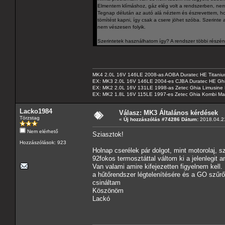
Elmentem klímáshoz, gáz elég volt a rendszerben, nem ke
Tegnap délután az autó alá néztem és észrevettem, hog
tömítést kapni, így csak a csere jöhet szóba. Szerinte
nem vészesen folyik.
Szerintetek használhatom így? A rendszer többi részé
MK4 2.0L 16V 146LE 2008-as AOBA Duratec HE Titanium
EX: MK3 2.0L 16V 146LE 2004-es CJBA Duratec HE Gh
EX: MK2 2.0L 16V 131LE 1998-as Zetec Ghia Limusine 
EX: MK2 1.8L 16V 115LE 1997-es Zetec Ghia Kombi Ma
Lacko1984
Válasz: MK3 Általános kérdések
Törzstag
«
Új hozzászólás #74286 Dátum:
2018.04.21
Nem elérhető
Sziasztok!
Hozzászólások: 923
Holnap cserélek pár dolgot, mint motorolaj, sz
92fokos termosztáttal váltom ki a jelenlegit 
Van valami amire kifejezetten figyelnem kell.
a hűtőrendszer légtelenítésére és a GO szűr
csináltam
Köszönöm
Lackó