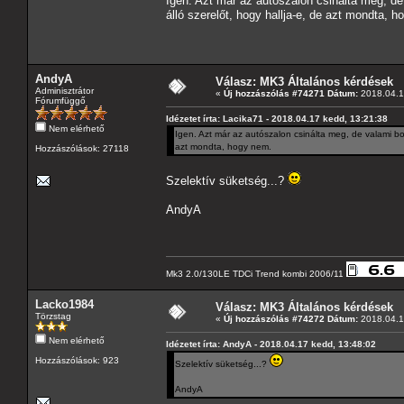
Igen. Azt már az autószalon csinálta meg, de
álló szerelőt, hogy hallja-e, de azt mondta, 
AndyA
Válasz: MK3 Általános kérdések
Adminisztrátor
«
Új hozzászólás #74271 Dátum:
2018.04.1
Fórumfüggő
Idézetet írta: Lacika71 - 2018.04.17 kedd, 13:21:38
Nem elérhető
Igen. Azt már az autószalon csinálta meg, de valami bo
azt mondta, hogy nem.
Hozzászólások: 27118
Szelektív süketség...?
AndyA
Mk3 2.0/130LE TDCi Trend kombi 2006/11
Lacko1984
Válasz: MK3 Általános kérdések
Törzstag
«
Új hozzászólás #74272 Dátum:
2018.04.1
Nem elérhető
Idézetet írta: AndyA - 2018.04.17 kedd, 13:48:02
Hozzászólások: 923
Szelektív süketség...?
AndyA