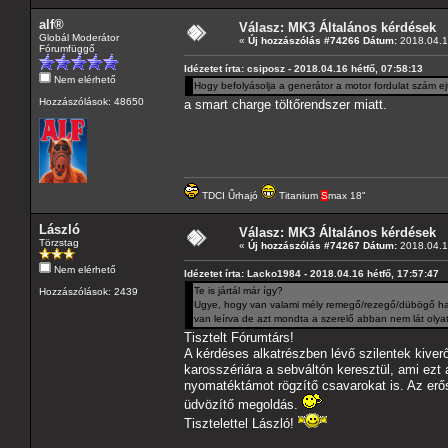
alf®
Válasz: MK3 Általános kérdések
Globál Moderátor
«
Új hozzászólás #74266 Dátum:
2018.04.16
Fórumfüggő
Idézetet írta: csiposz - 2018.04.16 hétfő, 07:58:13
Nem elérhető
Hogy befolyásolja a generátor a motor fordulat szám ejt
Hozzászólások: 48650
a smart charge töltőrendszer miatt.
TDCI Űrhajó
Titanium
S
max 18"
László
Válasz: MK3 Általános kérdések
Törzstag
«
Új hozzászólás #74267 Dátum:
2018.04.1
Nem elérhető
Idézetet írta: Lacko1984 - 2018.04.16 hétfő, 17:57:47
Te is jártál már így?
Hozzászólások: 2439
Ugye, hogy van valami mély remegő/rezegő/dübögő hang
van leírva de azt mondta a szerelő abban nem lát olyat
Tisztelt Fórumtárs!
A kérdéses alkatrészben lévő szilentek kiverő
karosszériára a sebváltón keresztül, ami ezt 
nyomatéktámot rögzítő csavarokat is. Az erős
üdvözítő megoldás.
Tisztelettel László!