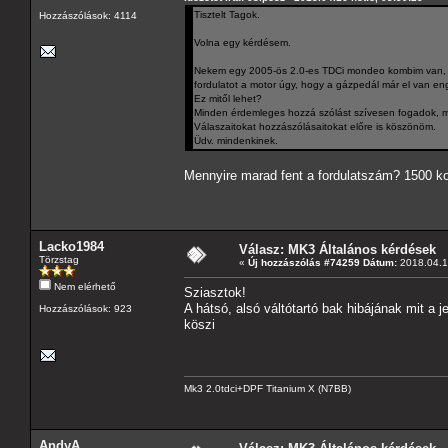
Tisztelt Tagok.
Hozzászólások: 4114
Volna egy kérdésem.
Nekem egy 2005-ös 2.0-es TDCi mondeo kombim van, és
fordulatot a motor úgy, hogy a gázpedál már el van e
Ez mitől lehet?
Minden érdemleges hozzá szólást szívesen fogadok, mer
Válaszaitokat hozzászólásaitokat előre is köszönöm.
Üdv. mindenkinek.
Mennyire marad fent a fordulatszám? 1500 ko
Lacko1984
Válasz: MK3 Általános kérdések
Törzstag
«
Új hozzászólás #74259 Dátum:
2018.04.16
Nem elérhető
Sziasztok!
A hátsó, alsó váltótartó bak hibájának mit a je
Hozzászólások: 923
köszi
Mk3 2.0tdci+DPF Titanium X (N7BB)
AndyA