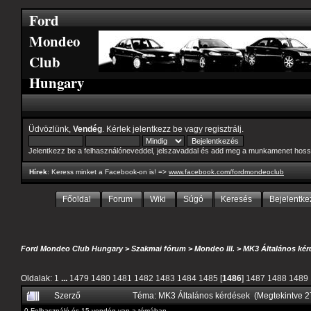
Ford
Mondeo
Club
Hungary
Üdvözlünk,
Vendég
. Kérlek
jelentkezz be
vagy
regisztrálj
.
Jelentkezz be a felhasználóneveddel, jelszavaddal és add meg a munkamenet hoss
Hírek
: Keress minket a Facebook-on is! =>
www.facebook.com/fordmondeoclub
Főoldal
Forum
Wiki
Súgó
Keresés
Bejelentke
Ford Mondeo Club Hungary
>
Szakmai fórum
>
Mondeo III.
>
MK3 Általános kér
Oldalak:
1
...
1479
1480
1481
1482
1483
1484
1485
[
1486
]
1487
1488
1489
Szerző
Téma: MK3 Általános kérdések (Megtekintve 
0 Felhasználó és 15 vendég van a témában