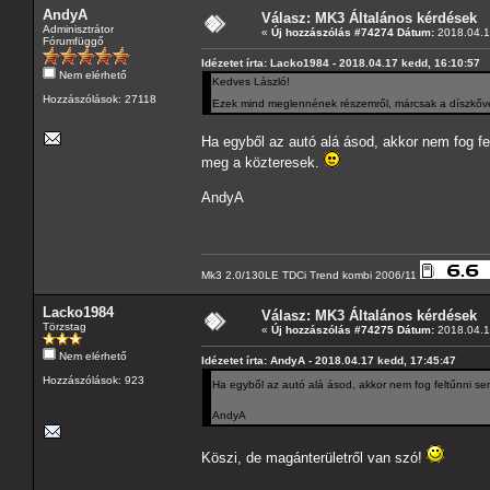
AndyA
Válasz: MK3 Általános kérdések
Adminisztrátor
«
Új hozzászólás #74274 Dátum:
2018.04.1
Fórumfüggő
Idézetet írta: Lacko1984 - 2018.04.17 kedd, 16:10:57
Nem elérhető
Kedves László!
Hozzászólások: 27118
Ezek mind meglennének részemről, márcsak a díszkőve
Ha egyből az autó alá ásod, akkor nem fog f
meg a közteresek.
AndyA
Mk3 2.0/130LE TDCi Trend kombi 2006/11
Lacko1984
Válasz: MK3 Általános kérdések
Törzstag
«
Új hozzászólás #74275 Dátum:
2018.04.1
Nem elérhető
Idézetet írta: AndyA - 2018.04.17 kedd, 17:45:47
Hozzászólások: 923
Ha egyből az autó alá ásod, akkor nem fog feltűnni s
AndyA
Köszi, de magánterületről van szó!