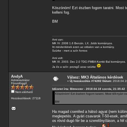
Köszönöm! Ezt észben fogom taratni. Most tél
kelleni fog.
BM
Ami van:
MK IV. 2008 1.6 Benzin. LX. Jobb kormányos.
Itt mindenkinek ezen az oldalon van a kormány.
Szürke - mert a szín fontos
Ami volt:
MK III. 2003. Dec 2.0 TDCi FMBA Kombi Bal kormányos.
Ja és a szín: pezsgő azaz szürke
AndyA
Válasz: MK3 Általános kérdések
Adminisztrátor
«
Új hozzászólás #74282 Dátum:
2018.04.19
Fórumfüggő
Idézetet írta: Bitmester - 2018.04.18 szerda, 21:35:42
Nem elérhető
Köszönöm! Ezt észben fogom taratni. Most téli-nyári cse
Hozzászólások: 27118
BM
Ha magad cseréled a hátsó agyat (nem külön
meglepetés. A gyári csavarok T-50-esek, ami
os rövid dugó fér be a szerelőnyíláson, a fé