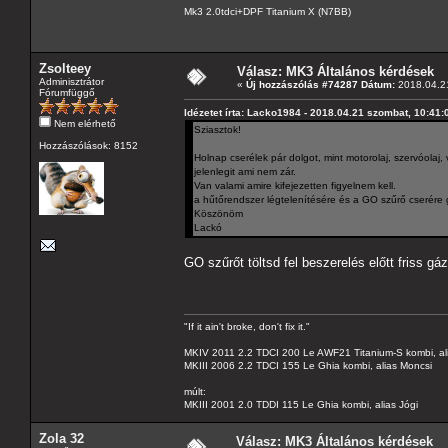
Mk3 2.0tdci+DPF Titanium X (N7BB)
Zsolteey
Válasz: MK3 Általános kérdések
Adminisztrátor
«
Új hozzászólás #74287 Dátum:
2018.04.21
Fórumfüggő
Idézetet írta: Lacko1984 - 2018.04.21 szombat, 10:41:
Nem elérhető
Sziasztok!
Hozzászólások: 8152
Holnap cserélek pár dolgot, mint motorolaj, szervóolaj, 
jelenlegit ami nem zár.
Van valami amire kifejezetten figyelnem kell.
a hűtőrendszer légtelenítésére és a GO szűrő cserére 
Köszönöm
Lackó
GO szűrőt töltsd fel beszerelés előtt friss gá
"If it ain't broke, don't fix it."
MKIV 2011 2.2 TDCI 200 Le AWF21 Titanium-S kombi, al
MKIII 2006 2.2 TDCI 155 Le Ghia kombi, alias Moncsi
múlt:
MKIII 2001 2.0 TDDI 115 Le Ghia kombi, alias Jógi
Zola 32
Válasz: MK3 Általános kérdések