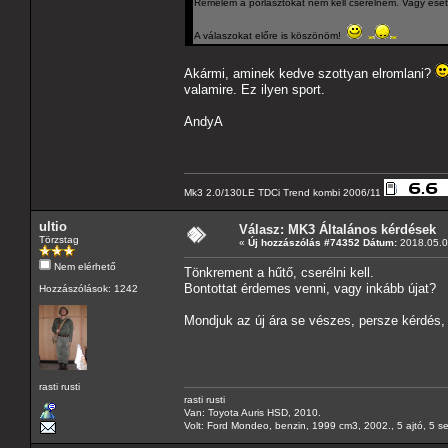
Remélem a porlasztókat nem kell cserélnem. Vagy eset
A válaszokat előre is köszönöm!
Akármi, aminek kedve szottyan elromlani?
valamire. Ez ilyen sport.
AndyA
Mk3 2.0/130LE TDCi Trend kombi 2006/11
ultio
Válasz: MK3 Általános kérdések
Törzstag
«
Új hozzászólás #74352 Dátum:
2018.05.07
Nem elérhető
Tönkrement a hűtő, cserélni kell.
Bontottat érdemes venni, vagy inkább újat?
Hozzászólások: 1242
Mondjuk az új ára se vészes, persze kérdés, 
rasti rusti
rasti rusti
Van: Toyota Auris HSD, 2010.
Volt: Ford Mondeo, benzin, 1999 cm3, 2002., 5 ajtó, 5 s