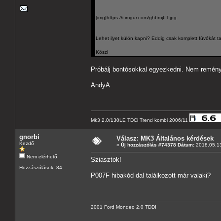
[img]https://i.imgur.com/gh6mj6T.jpg
Lehet ilyet külön kapni? Eddig csak komplett fúvókát ta
Köszi
Próbálj bontósokkal egyezkedni. Nem reményt
AndyA
Mk3 2.0/130LE TDCi Trend kombi 2006/11
gnorbi
Válasz: MK3 Általános kérdések
Kezdő
«
Új hozzászólás #74378 Dátum:
2018.05.13
Nem elérhető
Sziasztok!
Hozzászólások: 84
P007F hibakód dal találkozott már valaki?
2001 Ford Mondeo 2.0 TDDI