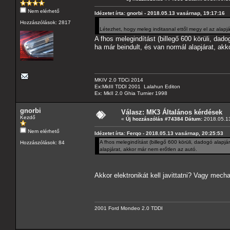
Nem elérhető
Idézetet írta: gnorbi - 2018.05.13 vasárnap, 19:17:16
Hozzászólások: 2817
Létezhet, hogy meleg inditasnal ettől megy el az alap
A fhos melegindítást (billegő 600 körüli, dado
ha már beindult, és van normál alapjárat, akk
MKIV 2.0 TDCi 2014
Ex:MkIII TDDI 2001 Lalahun Editon
Ex: MkII 2.0 Ghia Turnier 1998
gnorbi
Válasz: MK3 Általános kérdések
Kezdő
«
Új hozzászólás #74384 Dátum:
2018.05.13
Nem elérhető
Idézetet írta: Ferqo - 2018.05.13 vasárnap, 20:25:53
A fhos melegindítást (billegő 600 körüli, dadogó alapjá
Hozzászólások: 84
alapjárat, akkor már nem erőtlen az autó.
Akkor elektronikát kell javittatni? Vagy mecha
2001 Ford Mondeo 2.0 TDDI