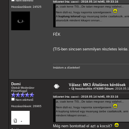
Nem elérhető
Idézetet írta: zacci - 2018.05.14 hétfő, 09:33:16
ja, csak kene TIS...De talan megvan meg valahol...
Hozzászólások: 24525
Nem dizli ez, hogy naponta szerelgessem
A
kuplung tolorud
egy muanyag izebe csatlakozik, ami 
akarodzik mindent kikapni onnan...
FÉK
(TIS-ben sincsen semmilyen részletes leírá
Imádom a dízeleket!
Domi
Válasz: MK3 Általános kérdések
Globál Moderátor
«
Új hozzászólás #74389 Dátum:
2018.05.14
Fórumfüggő
Idézetet írta: zacci - 2018.05.14 hétfő, 09:33:16
Nem elérhető
ja, csak kene TIS...De talan megvan meg valahol...
Hozzászólások: 26965
Nem dizli ez, hogy naponta szerelgessem
A kuplung tolorud egy muanyag izebe csatlakozik, ami 
mindent kikapni onnan...
Még nem bontottad el azt a kocsit?