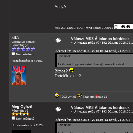
AndyA
Mk3 2.0/130LE TDCi Trend kombi 2006/11
alf®
Válasz: MK3 Általános kérdések
Globál Moderátor
«
Új hozzászólás #74392 Dátum:
2018.05.14
Fórumfüggő
Idézetet írta: bence1885 - 2018.05.14 hétfő, 21:27:02
Nem elérhető
Sziasztok !
Hozzászólások: 48651
Az történt hogy valószínű, hazajöttem a kocsival ....
Biztos?
Tartalék kulcs?
TDCI Űrhajó
Titanium
S
max 18"
Meg Győző
Válasz: MK3 Általános kérdések
Fórumfüggő
«
Új hozzászólás #74393 Dátum:
2018.05.14
Nem elérhető
Idézetet írta: bence1885 - 2018.05.14 hétfő, 21:27:02
Sziasztok !
Hozzászólások: 24525