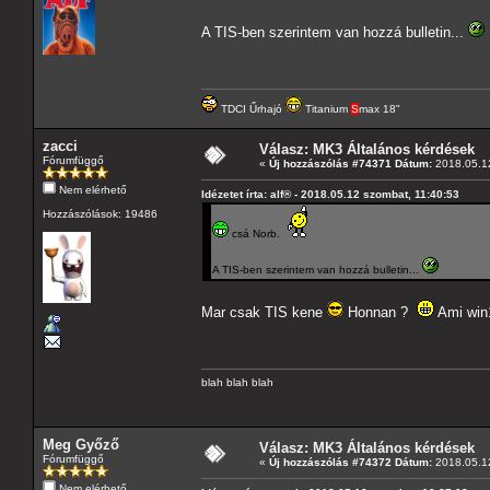
A TIS-ben szerintem van hozzá bulletin...
TDCI Űrhajó
Titanium
S
max 18"
zacci
Válasz: MK3 Általános kérdések
Fórumfüggő
«
Új hozzászólás #74371 Dátum:
2018.05.12
Nem elérhető
Idézetet írta: alf® - 2018.05.12 szombat, 11:40:53
Hozzászólások: 19486
csá Norb.
A TIS-ben szerintem van hozzá bulletin...
Mar csak TIS kene
Honnan ?
Ami win1
blah blah blah
Meg Győző
Válasz: MK3 Általános kérdések
Fórumfüggő
«
Új hozzászólás #74372 Dátum:
2018.05.12
Nem elérhető