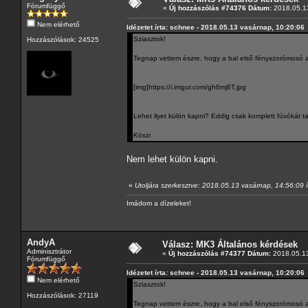
Fórumfüggő
«
Új hozzászólás #74376 Dátum:
2018.05.13
Nem elérhető
Idézetet írta: schnee - 2018.05.13 vasárnap, 10:20:06
Sziasztok!
Hozzászólások: 24525
Tegnap vettem észre, hogy a bal első fényszorómosó az
[img]https://i.imgur.com/gh6mj6T.jpg
Lehet ilyet külön kapni? Eddig csak komplett fúvókát ta
Köszi
Nem lehet külön kapni.
«
Utoljára szerkesztve: 2018.05.13 vasárnap, 14:56:09 í
Imádom a dízeleket!
AndyA
Válasz: MK3 Általános kérdések
Adminisztrátor
«
Új hozzászólás #74377 Dátum:
2018.05.13
Fórumfüggő
Idézetet írta: schnee - 2018.05.13 vasárnap, 10:20:06
Nem elérhető
Sziasztok!
Hozzászólások: 27119
Tegnap vettem észre, hogy a bal első fényszorómosó az