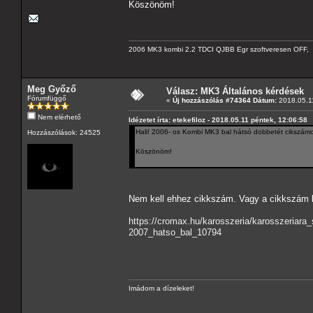
Köszönöm!
2006 MK3 kombi 2.2 TDCI QJBB Egr szoftveresen OFF, C
Meg Győző
Válasz: MK3 Általános kérdések
Fórumfüggő
«
Új hozzászólás #74364 Dátum:
2018.05.11
Nem elérhető
Idézetet írta: etekefiloz - 2018.05.11 péntek, 12:06:58
Hali! 2006- os Kombi MK3 bal hátsó dobbetét cikszámot 
Hozzászólások: 24525
Köszönöm!
Nem kell ehhez cikkszám. Vagy a cikkszám 
https://cromax.hu/karosszeria/karosszeria
2007_hatso_bal_10794
Imádom a dízeleket!