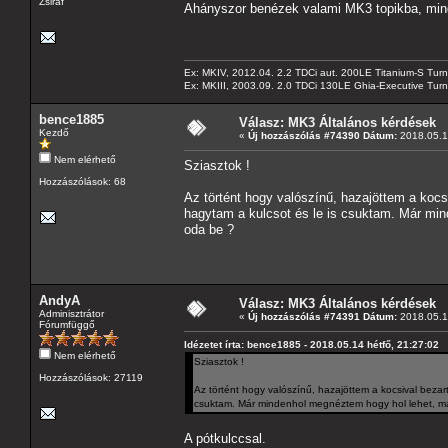
Zsiráf
Ahányszor benézek valami MK3 topikba, mind
Ex: MKIV, 2012.04. 2.2 TDCi aut. 200LE Titanium-S Turn
Ex: MKIII, 2003.09. 2.0 TDCi 130LE Ghia-Executive Turni
bence1885
Válasz: MK3 Általános kérdések
Kezdő
«
Új hozzászólás #74390 Dátum:
2018.05.14
Nem elérhető
Sziasztok !
Hozzászólások: 68
Az történt hogy valószínű, hazajöttem a kocs
hagytam a kulcsot és le is csuktam. Már min
oda be ?
AndyA
Válasz: MK3 Általános kérdések
Adminisztrátor
«
Új hozzászólás #74391 Dátum:
2018.05.14
Fórumfüggő
Idézetet írta: bence1885 - 2018.05.14 hétfő, 21:27:02
Nem elérhető
Sziasztok !
Hozzászólások: 27119
Az történt hogy valószínű, hazajöttem a kocsival bezar
csuktam. Már mindenhol megnéztem hogy hol lehet, má
A pótkulccsal.