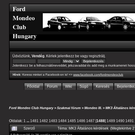
Ford
Mondeo
Club
Hungary
Üdvözlünk,
Vendég
. Kérlek
jelentkezz be
vagy
regisztrálj
.
Jelentkezz be a felhasználóneveddel, jelszavaddal és add meg a munkamenet hoss
Hírek
: Keress minket a Facebook-on is! =>
www.facebook.com/fordmondeoclub
Főoldal
Forum
Wiki
Súgó
Keresés
Bejelentke
Ford Mondeo Club Hungary
>
Szakmai fórum
>
Mondeo III.
>
MK3 Általános kér
Oldalak:
1
...
1481
1482
1483
1484
1485
1486
1487
[
1488
]
1489
1490
1491
Szerző
Téma: MK3 Általános kérdések (Megtekintve 
0 Felhasználó és 28 vendég van a témában