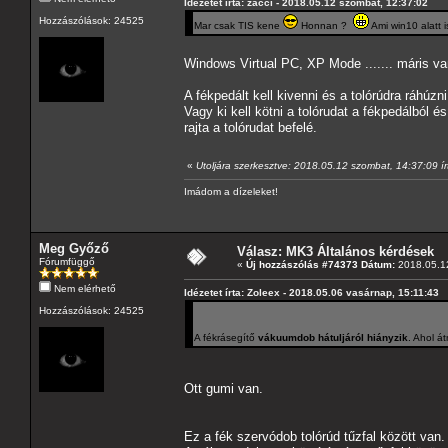
Idézetet írta: zacci - 2018.05.12 szombat, 12:37:02
Hozzászólások: 24525
Mar csak TIS kene
Honnan ?
Ami win10 alatt i
Windows Virtual PC, XP Mode ....... máris v
A fékpedált kell kivenni és a tolórúdra ráhúz
Vagy ki kell kötni a tolórudat a fékpedálból és
rajta a tolórudat befelé.
«
Utoljára szerkesztve: 2018.05.12 szombat, 14:37:09 
Imádom a dízeleket!
Meg Győző
Válasz: MK3 Általános kérdések
Fórumfüggő
«
Új hozzászólás #74373 Dátum:
2018.05.12
Nem elérhető
Idézetet írta: Zoleex - 2018.05.06 vasárnap, 15:11:43
Hozzászólások: 24525
A fékrásegítő
vákuumdob hátuljáról hiányzik
. Ahol á
Ott gumi van.
Ez a fék szervódob tolórúd tűzfal között van.