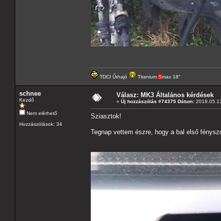
TDCI Űrhajó
Titanium
S
max 18"
schnee
Válasz: MK3 Általános kérdések
Kezdő
«
Új hozzászólás #74375 Dátum:
2018.05.13
Nem elérhető
Sziasztok!
Hozzászólások: 34
Tegnap vettem észre, hogy a bal első fénysz