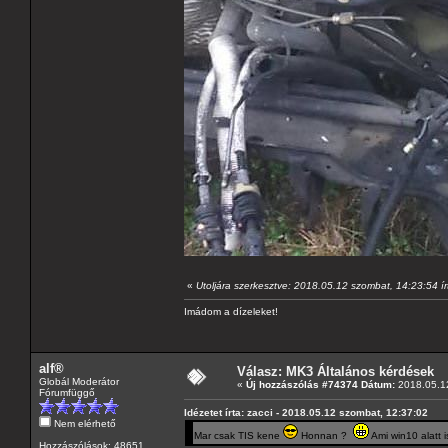
«
Utoljára szerkesztve: 2018.05.12 szombat, 14:23:54 
Imádom a dízeleket!
alf®
Válasz: MK3 Általános kérdések
Globál Moderátor
«
Új hozzászólás #74374 Dátum:
2018.05.12
Fórumfüggő
Idézetet írta: zacci - 2018.05.12 szombat, 12:37:02
Nem elérhető
Mar csak TIS kene
Honnan ?
Ami win10 alatt i
Hozzászólások: 48651