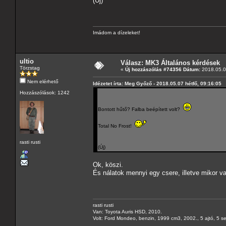
(Új)
Imádom a dízeleket!
ultio
Válasz: MK3 Általános kérdések
Törzstag
«
Új hozzászólás #74356 Dátum:
2018.05.07
Nem elérhető
Idézetet írta: Meg Győző - 2018.05.07 hétfő, 09:16:05
Hozzászólások: 1242
Bontott hűtő? Falba beépített volt?
Total No Frost!
rasti rusti
(Új)
Ok, köszi.
És nálatok mennyi egy csere, illetve mikor v
rasti rusti
Van: Toyota Auris HSD, 2010.
Volt: Ford Mondeo, benzin, 1999 cm3, 2002., 5 ajtó, 5 s