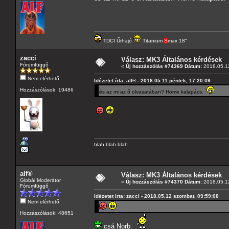
TDCI Űrhajó
Titanium
S
max 18"
zacci
Válasz: MK3 Általános kérdések
Fórumfüggő
«
Új hozzászólás #74369 Dátum:
2018.05.12
Nem elérhető
Idézetet írta: alf® - 2018.05.11 péntek, 17:20:09
Hozzászólások: 19486
és az mi az ő olvasatában? Home kalapács.
blah blah blah
alf®
Válasz: MK3 Általános kérdések
Globál Moderátor
«
Új hozzászólás #74370 Dátum:
2018.05.12
Fórumfüggő
Idézetet írta: zacci - 2018.05.12 szombat, 09:59:08
Nem elérhető
Hozzászólások: 48651
csá Norb.