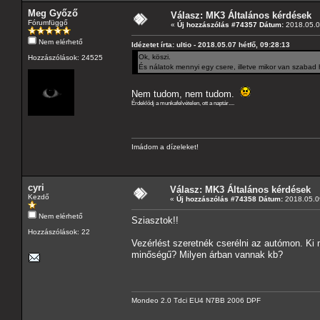
Meg Győző
Válasz: MK3 Általános kérdések
Fórumfüggő
«
Új hozzászólás #74357 Dátum:
2018.05.07
Nem elérhető
Idézetet írta: ultio - 2018.05.07 hétfő, 09:28:13
Ok, köszi.
Hozzászólások: 24525
És nálatok mennyi egy csere, illetve mikor van szabad 
Nem tudom, nem tudom.
Érdeklődj a munkafelvételen, ott a naptár....
Imádom a dízeleket!
cyri
Válasz: MK3 Általános kérdések
Kezdő
«
Új hozzászólás #74358 Dátum:
2018.05.09
Nem elérhető
Sziasztok!!
Hozzászólások: 22
Vezérlést szeretnék cserélni az autómon. Ki 
minőségű? Milyen árban vannak kb?
Mondeo 2.0 Tdci EU4 N7BB 2006 DPF