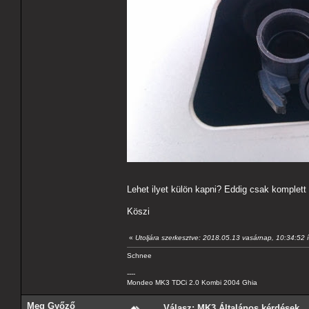
Lehet ilyet külön kapni? Eddig csak komplett 
Köszi
«
Utoljára szerkesztve: 2018.05.13 vasárnap, 10:34:52 
Schnee
----
Mondeo MK3 TDCi 2.0 Kombi 2004 Ghia
Meg Győző
Válasz: MK3 Általános kérdések