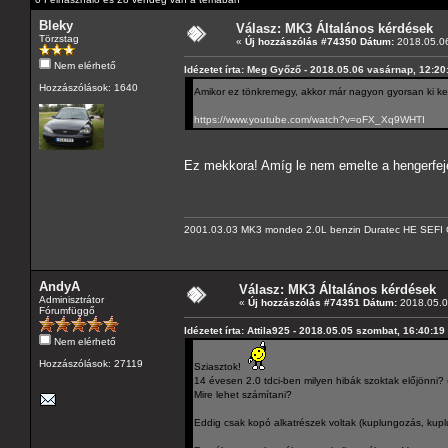
Bleky
Válasz: MK3 Általános kérdések
Törzstag
«
Új hozzászólás #74350 Dátum:
2018.05.06
Nem elérhető
Idézetet írta: Meg Győző - 2018.05.06 vasárnap, 12:20
Hozzászólások: 1640
Amikor ez tönkremegy, akkor már nagyon gyorsan ki kel
https://www.youtube.com/watch?v=oFX_Xq9WHTI
Ez mekkora! Amíg le nem emelte a hengerfeje
2001.03.03 MK3 mondeo 2.0L benzin Duratec HE SEFI 
AndyA
Válasz: MK3 Általános kérdések
Adminisztrátor
«
Új hozzászólás #74351 Dátum:
2018.05.07
Fórumfüggő
Idézetet írta: Attila925 - 2018.05.05 szombat, 16:40:19
Nem elérhető
Hozzászólások: 27119
Sziasztok!
14 évesen 2.0 tdci-ben milyen hibák szoktak előjönni
Mire lehet számítani?
Eddig csak kopó alkatrészek voltak (kuplungozás, kuplu