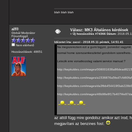
blah blah blah
alf®
Válasz: MK3 Általános kérdések
Globál Moderátor
«
Új hozzászólás #74366 Dátum:
2018.05.11
Fórumfüggő
Idézetet írta: zacci - 2018.05.11 péntek, 14:51:41
Nem elérhető
Na megszereztem ezt a gumi bigyot, porvedot vagymit. Cs
Hozzászólások: 48651
normal home szerszamkeszlettel gondolom szerelheto.
Letezik erre vonatkozolag valami service manual ?
http://kepkuldes.com/images/008001638a86dead821
http://kepkuldes.com/images/a1536876a5fed7cfd60fa
http://kepkuldes.com/images/da3fbb454419f3ab228b
http://kepkuldes.com/images/46b98e8f17b407f4e87d
az attól függ mire gondolsz amikor azt írod
megjavítani az benzines fost.