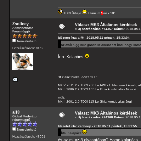
TDCI Űrhajó
Titanium
S
max 18"
Zsolteey
Válasz: MK3 Általános kérdések
Adminisztrátor
«
Új hozzászólás #74367 Dátum:
2018.05.11
Fórumfüggő
Idézetet írta: alf® - 2018.05.11 péntek, 15:33:04
Nem elérhető
az attól függ mire gondolsz amikor azt írod, hogy Hom
Hozzászólások: 8152
Írta. Kalapács
"If it ain't broke, don't fix it."
MKIV 2011 2.2 TDCI 200 Le AWF21 Titanium-S kombi, al
MKIII 2006 2.2 TDCI 155 Le Ghia kombi, alias Moncsi
múlt:
MKIII 2001 2.0 TDDI 115 Le Ghia kombi, alias Jógi
alf®
Válasz: MK3 Általános kérdések
Globál Moderátor
«
Új hozzászólás #74368 Dátum:
2018.05.11
Fórumfüggő
Idézetet írta: Zsolteey - 2018.05.11 péntek, 15:51:55
Nem elérhető
Írta. Kalapács
Hozzászólások: 48651
és az mi az ő olvasatában? Home kalapács