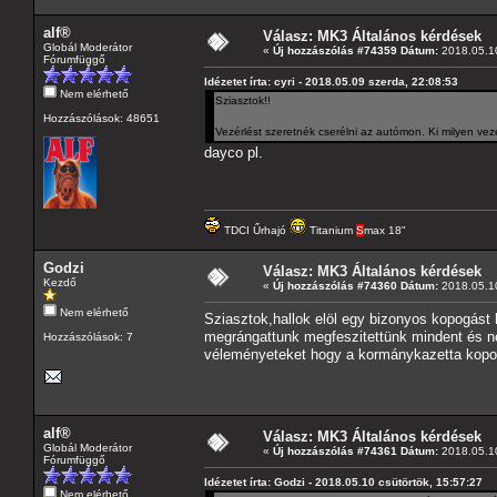
alf®
Válasz: MK3 Általános kérdések
Globál Moderátor
«
Új hozzászólás #74359 Dátum:
2018.05.10
Fórumfüggő
Idézetet írta: cyri - 2018.05.09 szerda, 22:08:53
Nem elérhető
Sziasztok!!
Hozzászólások: 48651
Vezérlést szeretnék cserélni az autómon. Ki milyen ve
dayco pl.
TDCI Űrhajó
Titanium
S
max 18"
Godzi
Válasz: MK3 Általános kérdések
Kezdő
«
Új hozzászólás #74360 Dátum:
2018.05.10
Nem elérhető
Sziasztok,hallok elöl egy bizonyos kopogást
megrángattunk megfeszitettünk mindent és ne
Hozzászólások: 7
véleményeteket hogy a kormánykazetta kopo
alf®
Válasz: MK3 Általános kérdések
Globál Moderátor
«
Új hozzászólás #74361 Dátum:
2018.05.10
Fórumfüggő
Idézetet írta: Godzi - 2018.05.10 csütörtök, 15:57:27
Nem elérhető