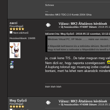
Schnee
----
Mondeo MK3 TDCi 2.0 Kombi 2004 Ghia
zacci
Válasz: MK3 Általános kérdések
Fórumfüggő
«
Új hozzászólás #74387 Dátum:
2018.05.14
Nem elérhető
Idézetet írta: Meg Győző - 2018.05.12 szombat, 13:12:
Hozzászólások: 19486
Windows Virtual PC, XP Mode ....... máris van minden,
A fékpedált kell kivenni és a tolórúdra ráhúzni. Bentr
Vagy ki kell kötni a tolórudat a fékpedálból és kintről a 
ja, csak kene TIS...De talan megvan meg vala
Nem dizli ez, hogy naponta szerelgessem
A kuplung tolorud egy muanyag izebe csatlak
bontani, mert ha lehet nem akarodzik mindent
blah blah blah
Meg Győző
Válasz: MK3 Általános kérdések
Fórumfüggő
«
Új hozzászólás #74388 Dátum:
2018.05.14