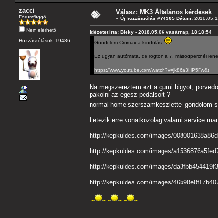
zacci
Válasz: MK3 Általános kérdések
Fórumfüggő
«
Új hozzászólás #74365 Dátum:
2018.05.11
Nem elérhető
Idézetet írta: Bleky - 2018.05.06 vasárnap, 18:18:54
Hozzászólások: 19486
Gondolom Cromax a kiindulás.
Ez ugyan autómata, de rögtön a 7. másodpercnél lehet 
https://www.youtube.com/watch?v=jk86a3HP5Fw&t
Na megszereztem ezt a gumi bigyot, porvedot 
pakolni az egesz pedalsort ?
normal home szerszamkeszlettel gondolom sz
Letezik erre vonatkozolag valami service man
http://kepkuldes.com/images/008001638a86
http://kepkuldes.com/images/a1536876a5fed
http://kepkuldes.com/images/da3fbb454419f
http://kepkuldes.com/images/46b98e8f17b40