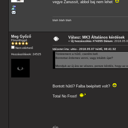
vegye Zanussit, abbol baj nem lehet
blah blah blah
Meg Győző
Válasz: MK3 Általános kérdések
Fórumfüggő
«
Új hozzászólás #74355 Dátum:
2018.05.07
Nem elérhető
Idézetet írta: ultio - 2018.05.07 hétfő, 08:41:32
Tönkrement a hűtő, cserélni kell.
Hozzászólások: 24525
Bontottat érdemes venni, vagy inkább újat?
Mondjuk az új ára se vészes, persze kérdés, hogy az o
Bontott hűtő? Falba beépített volt?
Total No Frost!