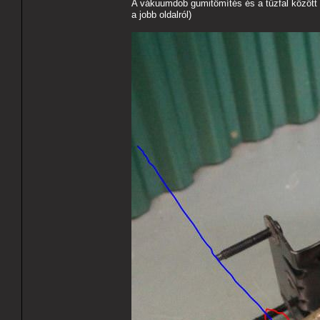
A vákuumdob gumitömítés és a tűzfal között 
a jobb oldalról)