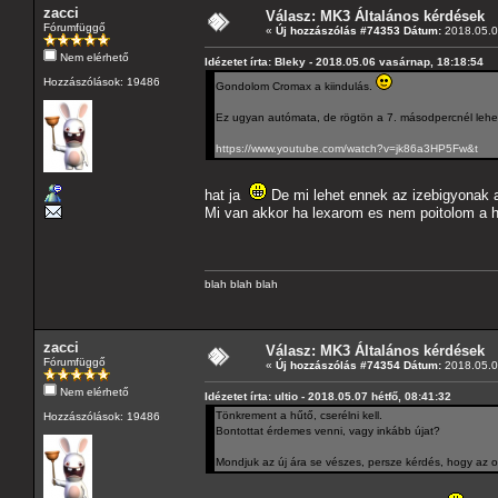
zacci
Válasz: MK3 Általános kérdések
Fórumfüggő
«
Új hozzászólás #74353 Dátum:
2018.05.07
Nem elérhető
Idézetet írta: Bleky - 2018.05.06 vasárnap, 18:18:54
Hozzászólások: 19486
Gondolom Cromax a kiindulás.
Ez ugyan autómata, de rögtön a 7. másodpercnél lehet 
https://www.youtube.com/watch?v=jk86a3HP5Fw&t
hat ja
De mi lehet ennek az izebigyonak a 
Mi van akkor ha lexarom es nem poitolom a h
blah blah blah
zacci
Válasz: MK3 Általános kérdések
Fórumfüggő
«
Új hozzászólás #74354 Dátum:
2018.05.07
Nem elérhető
Idézetet írta: ultio - 2018.05.07 hétfő, 08:41:32
Tönkrement a hűtő, cserélni kell.
Hozzászólások: 19486
Bontottat érdemes venni, vagy inkább újat?
Mondjuk az új ára se vészes, persze kérdés, hogy az o