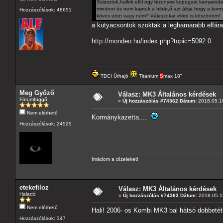
Sziasztok,hallok elöl egy bizonyos kopogást kanyarod
mindent és nem kaptuk a hibát,ő azt álitja hogy a k
Hozzászólások: 48651
köves uton vagy nem? Válaszokat elöre is köszönöm!
a kutyacsontok szoktak a leghamarabb elfáradn
http://mondeo.hu/index.php?topic=5092.0
TDCI Űrhajó
Titanium
S
max 18"
Meg Győző
Válasz: MK3 Általános kérdések
Fórumfüggő
«
Új hozzászólás #74362 Dátum:
2018.05.10
Nem elérhető
Kormánykazetta....
Hozzászólások: 24525
Imádom a dízeleket!
etekefiloz
Válasz: MK3 Általános kérdések
Haladó
«
Új hozzászólás #74363 Dátum:
2018.05.11
Nem elérhető
Hali! 2006- os Kombi MK3 bal hátsó dobbetét 
Hozzászólások: 347