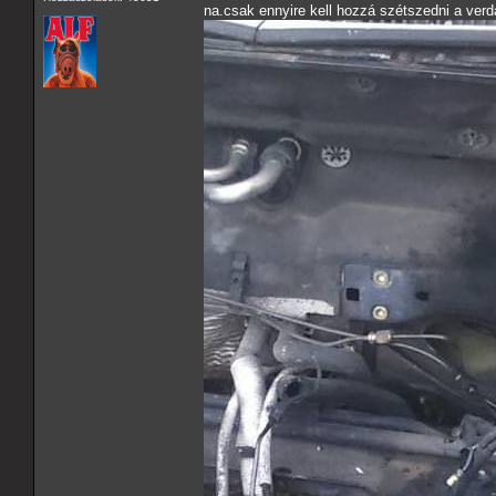
na.csak ennyire kell hozzá szétszedni a verdá