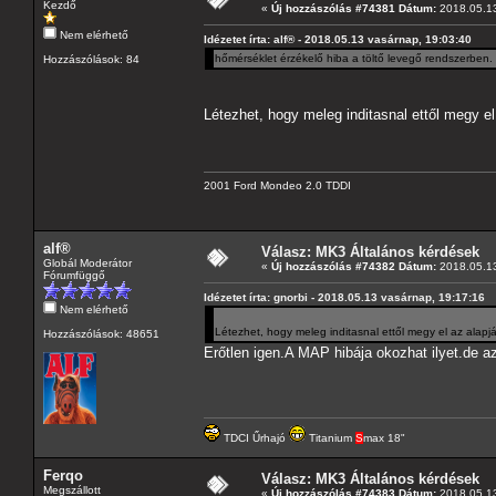
Kezdő
«
Új hozzászólás #74381 Dátum:
2018.05.13
Nem elérhető
Idézetet írta: alf® - 2018.05.13 vasárnap, 19:03:40
hőmérséklet érzékelő hiba a töltő levegő rendszerben.
Hozzászólások: 84
Létezhet, hogy meleg inditasnal ettől megy el
2001 Ford Mondeo 2.0 TDDI
alf®
Válasz: MK3 Általános kérdések
Globál Moderátor
«
Új hozzászólás #74382 Dátum:
2018.05.13
Fórumfüggő
Idézetet írta: gnorbi - 2018.05.13 vasárnap, 19:17:16
Nem elérhető
Létezhet, hogy meleg inditasnal ettől megy el az alap
Hozzászólások: 48651
Erőtlen igen.A MAP hibája okozhat ilyet.de a
TDCI Űrhajó
Titanium
S
max 18"
Ferqo
Válasz: MK3 Általános kérdések
Megszállott
«
Új hozzászólás #74383 Dátum:
2018.05.13