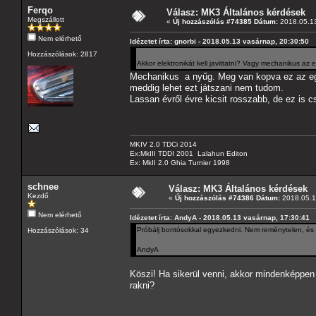
Ferqo
Válasz: MK3 Általános kérdések
Megszállott
«
Új hozzászólás #74385 Dátum:
2018.05.13
Nem elérhető
Idézetet írta: gnorbi - 2018.05.13 vasárnap, 20:30:50
Hozzászólások: 2817
Akkor elektronikát kell javittatni? Vagy mechanikus az el
Mechanikus a nyűg. Meg van kopva ez az egys
meddig lehet ezt játszani nem tudom.
Lassan évről évre kicsit rosszabb, de ez is 
MKIV 2.0 TDCi 2014
Ex:MkIII TDDI 2001 Lalahun Editon
Ex: MkII 2.0 Ghia Turnier 1998
schnee
Válasz: MK3 Általános kérdések
Kezdő
«
Új hozzászólás #74386 Dátum:
2018.05.14
Nem elérhető
Idézetet írta: AndyA - 2018.05.13 vasárnap, 17:30:41
Próbálj bontósokkal egyezkedni. Nem reménytelen, és 
Hozzászólások: 34
AndyA
Köszi! Ha sikerül venni, akkor mindenképpen a
rakni?