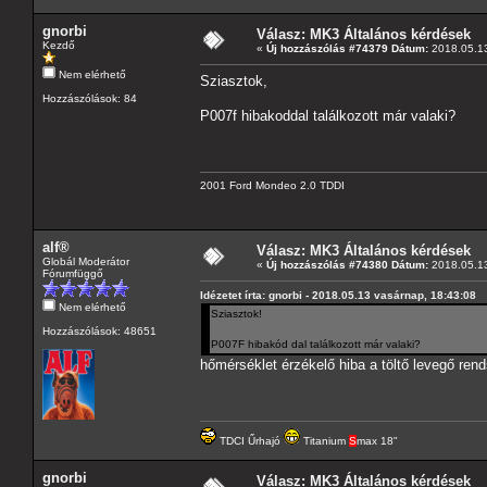
gnorbi
Válasz: MK3 Általános kérdések
Kezdő
«
Új hozzászólás #74379 Dátum:
2018.05.13
Nem elérhető
Sziasztok,
Hozzászólások: 84
P007f hibakoddal találkozott már valaki?
2001 Ford Mondeo 2.0 TDDI
alf®
Válasz: MK3 Általános kérdések
Globál Moderátor
«
Új hozzászólás #74380 Dátum:
2018.05.13
Fórumfüggő
Idézetet írta: gnorbi - 2018.05.13 vasárnap, 18:43:08
Nem elérhető
Sziasztok!
Hozzászólások: 48651
P007F hibakód dal találkozott már valaki?
hőmérséklet érzékelő hiba a töltő levegő ren
TDCI Űrhajó
Titanium
S
max 18"
gnorbi
Válasz: MK3 Általános kérdések