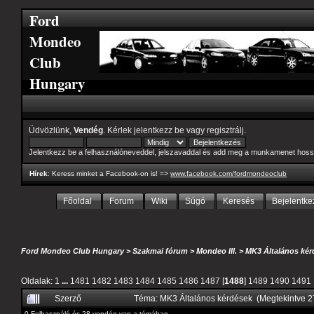
Ford
Mondeo
Club
Hungary
Üdvözlünk,
Vendég
. Kérlek
jelentkezz be
vagy
regisztrálj
.
Jelentkezz be a felhasználóneveddel, jelszavaddal és add meg a munkamenet hoss
Hírek
: Keress minket a Facebook-on is! =>
www.facebook.com/fordmondeoclub
Főoldal
Forum
Wiki
Súgó
Keresés
Bejelentke
Ford Mondeo Club Hungary
>
Szakmai fórum
>
Mondeo III.
>
MK3 Általános kér
Oldalak:
1
...
1481
1482
1483
1484
1485
1486
1487
[
1488
]
1489
1490
1491
Szerző
Téma: MK3 Általános kérdések (Megtekintve 
0 Felhasználó és 28 vendég van a témában