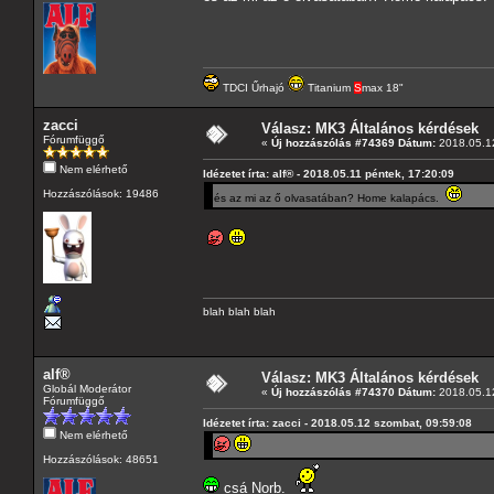
TDCI Űrhajó
Titanium
S
max 18"
zacci
Válasz: MK3 Általános kérdések
Fórumfüggő
«
Új hozzászólás #74369 Dátum:
2018.05.12
Nem elérhető
Idézetet írta: alf® - 2018.05.11 péntek, 17:20:09
Hozzászólások: 19486
és az mi az ő olvasatában? Home kalapács.
blah blah blah
alf®
Válasz: MK3 Általános kérdések
Globál Moderátor
«
Új hozzászólás #74370 Dátum:
2018.05.12
Fórumfüggő
Idézetet írta: zacci - 2018.05.12 szombat, 09:59:08
Nem elérhető
Hozzászólások: 48651
csá Norb.