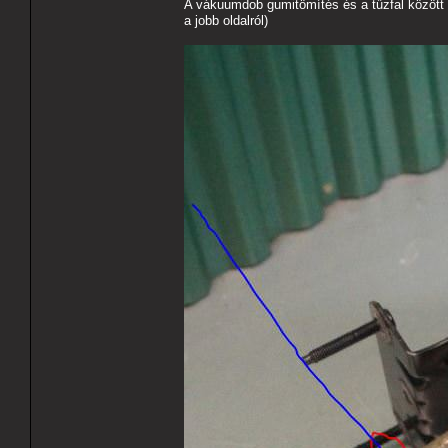
A vákuumdob gumitömítés és a tűzfal között 
a jobb oldalról)