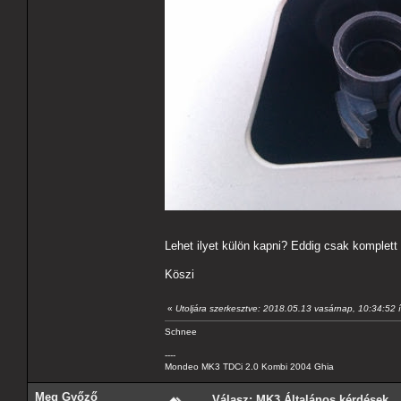
Lehet ilyet külön kapni? Eddig csak komplett 
Köszi
«
Utoljára szerkesztve: 2018.05.13 vasárnap, 10:34:52 
Schnee
----
Mondeo MK3 TDCi 2.0 Kombi 2004 Ghia
Meg Győző
Válasz: MK3 Általános kérdések