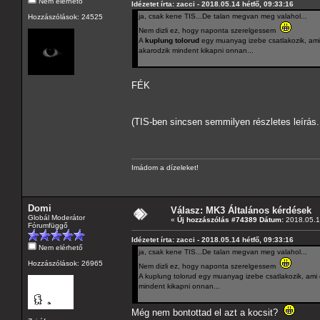
Nem elérhető
Idézetet írta: zacci - 2018.05.14 hétfő, 09:33:16
ja, csak kene TIS...De talan megvan meg valahol...
Hozzászólások: 24525
Nem dizli ez, hogy naponta szerelgessem
A
kuplung tolorud
egy muanyag izebe csatlakozik, ami 
akarodzik mindent kikapni onnan...
FÉK
(TIS-ben sincsen semmilyen részletes leírá
Imádom a dízeleket!
Domi
Válasz: MK3 Általános kérdések
Globál Moderátor
«
Új hozzászólás #74389 Dátum:
2018.05.14
Fórumfüggő
Idézetet írta: zacci - 2018.05.14 hétfő, 09:33:16
Nem elérhető
ja, csak kene TIS...De talan megvan meg valahol...
Hozzászólások: 26965
Nem dizli ez, hogy naponta szerelgessem
A kuplung tolorud egy muanyag izebe csatlakozik, ami 
mindent kikapni onnan...
Még nem bontottad el azt a kocsit?