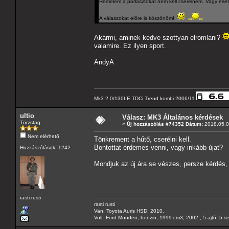
Remélem a porlasztókat nem kell cserélnem. Vagy eset
A válaszokat előre is köszönöm!
Akármi, aminek kedve szottyan elromlani?
valamire. Ez ilyen sport.
AndyA
Mk3 2.0/130LE TDCi Trend kombi 2006/11
ultio
Válasz: MK3 Általános kérdések
Törzstag
«
Új hozzászólás #74352 Dátum:
2018.05.07
Nem elérhető
Tönkrement a hűtő, cserélni kell.
Bontottat érdemes venni, vagy inkább újat?
Hozzászólások: 1242
Mondjuk az új ára se vészes, persze kérdés, 
rasti rusti
rasti rusti
Van: Toyota Auris HSD, 2010.
Volt: Ford Mondeo, benzin, 1999 cm3, 2002., 5 ajtó, 5 s