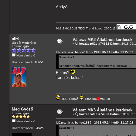
AndyA
Mk3 2.0/130LE TDCi Trend kombi 2006/11
alf®
Válasz: MK3 Általános kérdések
Globál Moderátor
«
Új hozzászólás #74392 Dátum:
2018.05.14
Fórumfüggő
Idézetet írta: bence1885 - 2018.05.14 hétfő, 21:27:02
Nem elérhető
Sziasztok !
Hozzászólások: 48651
Az történt hogy valószínű, hazajöttem a kocsival ....
Biztos?
Tartalék kulcs?
TDCI Űrhajó
Titanium
S
max 18"
Meg Győző
Válasz: MK3 Általános kérdések
Fórumfüggő
«
Új hozzászólás #74393 Dátum:
2018.05.14
Nem elérhető
Idézetet írta: bence1885 - 2018.05.14 hétfő, 21:27:02
Sziasztok !
Hozzászólások: 24525