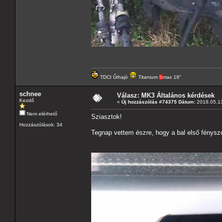
TDCI Űrhajó
Titanium
S
max 18"
schnee
Válasz: MK3 Általános kérdések
Kezdő
«
Új hozzászólás #74375 Dátum:
2018.05.13
Nem elérhető
Sziasztok!
Hozzászólások: 34
Tegnap vettem észre, hogy a bal első fénysz