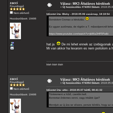
zacci
Válasz: MK3 Általános kérdések
Fórumfüggő
«
Új hozzászólás #74353 Dátum:
2018.05.07
Nem elérhető
Idézetet írta: Bleky - 2018.05.06 vasárnap, 18:18:54
Hozzászólások: 19486
Gondolom Cromax a kiindulás.
Ez ugyan autómata, de rögtön a 7. másodpercnél lehet 
https://www.youtube.com/watch?v=jk86a3HP5Fw&t
hat ja
De mi lehet ennek az izebigyonak a 
Mi van akkor ha lexarom es nem poitolom a h
blah blah blah
zacci
Válasz: MK3 Általános kérdések
Fórumfüggő
«
Új hozzászólás #74354 Dátum:
2018.05.07
Nem elérhető
Idézetet írta: ultio - 2018.05.07 hétfő, 08:41:32
Tönkrement a hűtő, cserélni kell.
Hozzászólások: 19486
Bontottat érdemes venni, vagy inkább újat?
Mondjuk az új ára se vészes, persze kérdés, hogy az o