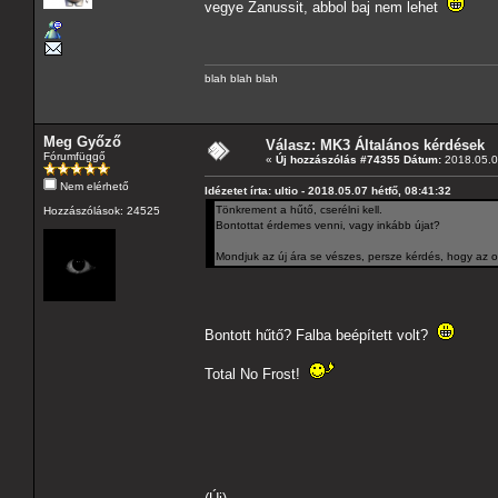
vegye Zanussit, abbol baj nem lehet
blah blah blah
Meg Győző
Válasz: MK3 Általános kérdések
Fórumfüggő
«
Új hozzászólás #74355 Dátum:
2018.05.07
Nem elérhető
Idézetet írta: ultio - 2018.05.07 hétfő, 08:41:32
Tönkrement a hűtő, cserélni kell.
Hozzászólások: 24525
Bontottat érdemes venni, vagy inkább újat?
Mondjuk az új ára se vészes, persze kérdés, hogy az o
Bontott hűtő? Falba beépített volt?
Total No Frost!