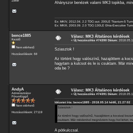
Zsiráf
Ahányszor benézek valami MK3 topikba, mind
Ex: MKIV, 2012.04. 2.2 TDCi aut. 200LE Titanium-S Turn
Ex: MKIII, 2003.09. 2.0 TDCi 130LE Ghia-Executive Turni
bence1885
Válasz: MK3 Általános kérdések
Kezdő
«
Új hozzászólás #74390 Dátum:
2018.05.14
Nem elérhető
Sziasztok !
Hozzászólások: 68
Az történt hogy valószínű, hazajöttem a kocs
hagytam a kulcsot és le is csuktam. Már min
oda be ?
AndyA
Válasz: MK3 Általános kérdések
Adminisztrátor
«
Új hozzászólás #74391 Dátum:
2018.05.14
Fórumfüggő
Idézetet írta: bence1885 - 2018.05.14 hétfő, 21:27:02
Nem elérhető
Sziasztok !
Hozzászólások: 27119
Az történt hogy valószínű, hazajöttem a kocsival bezar
csuktam. Már mindenhol megnéztem hogy hol lehet, má
A pótkulccsal.