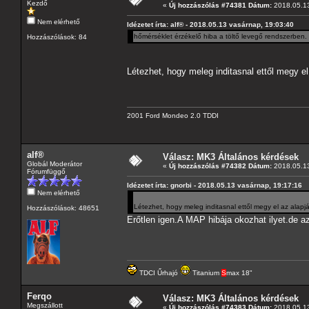
Kezdő
«
Új hozzászólás #74381 Dátum:
2018.05.13
Nem elérhető
Idézetet írta: alf® - 2018.05.13 vasárnap, 19:03:40
hőmérséklet érzékelő hiba a töltő levegő rendszerben.
Hozzászólások: 84
Létezhet, hogy meleg inditasnal ettől megy el
2001 Ford Mondeo 2.0 TDDI
alf®
Válasz: MK3 Általános kérdések
Globál Moderátor
«
Új hozzászólás #74382 Dátum:
2018.05.13
Fórumfüggő
Idézetet írta: gnorbi - 2018.05.13 vasárnap, 19:17:16
Nem elérhető
Létezhet, hogy meleg inditasnal ettől megy el az alap
Hozzászólások: 48651
Erőtlen igen.A MAP hibája okozhat ilyet.de a
TDCI Űrhajó
Titanium
S
max 18"
Ferqo
Válasz: MK3 Általános kérdések
Megszállott
«
Új hozzászólás #74383 Dátum:
2018.05.13