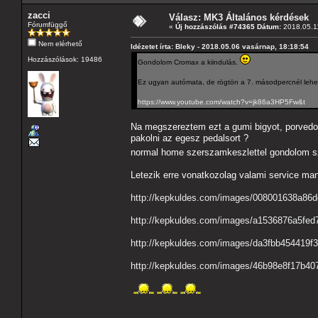
zacci
Válasz: MK3 Általános kérdések
Fórumfüggő
«
Új hozzászólás #74365 Dátum:
2018.05.11
Nem elérhető
Idézetet írta: Bleky - 2018.05.06 vasárnap, 18:18:54
Hozzászólások: 19486
Gondolom Cromax a kiindulás.
Ez ugyan autómata, de rögtön a 7. másodpercnél lehet 
https://www.youtube.com/watch?v=jk86a3HP5Fw&t
Na megszereztem ezt a gumi bigyot, porvedot 
pakolni az egesz pedalsort ?
normal home szerszamkeszlettel gondolom sz
Letezik erre vonatkozolag valami service man
http://kepkuldes.com/images/008001638a86
http://kepkuldes.com/images/a1536876a5fed
http://kepkuldes.com/images/da3fbb454419f
http://kepkuldes.com/images/46b98e8f17b40