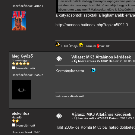
Sziasztok,hallok elöl egy bizonyos kopogást kanyarod
mindent és nem kaptuk a hibát,ő azt álitja hogy a k
Hozzászólások: 48651
köves uton vagy nem? Válaszokat elöre is köszönöm!
a kutyacsontok szoktak a leghamarabb elfáradn
http://mondeo.hu/index.php?topic=5092.0
TDCI Űrhajó
Titanium
S
max 18"
Meg Győző
Válasz: MK3 Általános kérdések
Fórumfüggő
«
Új hozzászólás #74362 Dátum:
2018.05.10
Nem elérhető
Kormánykazetta....
Hozzászólások: 24525
Imádom a dízeleket!
etekefiloz
Válasz: MK3 Általános kérdések
Haladó
«
Új hozzászólás #74363 Dátum:
2018.05.11
Nem elérhető
Hali! 2006- os Kombi MK3 bal hátsó dobbetét 
Hozzászólások: 347