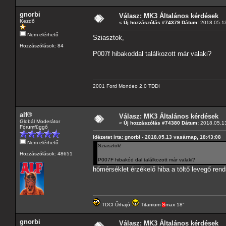
gnorbi
Válasz: MK3 Általános kérdések
Kezdő
«
Új hozzászólás #74379 Dátum:
2018.05.13
Nem elérhető
Sziasztok,
Hozzászólások: 84
P007f hibakoddal találkozott már valaki?
2001 Ford Mondeo 2.0 TDDI
alf®
Válasz: MK3 Általános kérdések
Globál Moderátor
«
Új hozzászólás #74380 Dátum:
2018.05.13
Fórumfüggő
Idézetet írta: gnorbi - 2018.05.13 vasárnap, 18:43:08
Nem elérhető
Sziasztok!
Hozzászólások: 48651
P007F hibakód dal találkozott már valaki?
hőmérséklet érzékelő hiba a töltő levegő ren
TDCI Űrhajó
Titanium
S
max 18"
gnorbi
Válasz: MK3 Általános kérdések