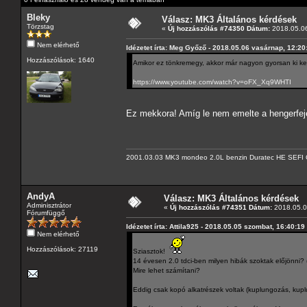
Bleky
Válasz: MK3 Általános kérdések
Törzstag
«
Új hozzászólás #74350 Dátum:
2018.05.06
Nem elérhető
Idézetet írta: Meg Győző - 2018.05.06 vasárnap, 12:20
Hozzászólások: 1640
Amikor ez tönkremegy, akkor már nagyon gyorsan ki kel
https://www.youtube.com/watch?v=oFX_Xq9WHTI
Ez mekkora! Amíg le nem emelte a hengerfeje
2001.03.03 MK3 mondeo 2.0L benzin Duratec HE SEFI 
AndyA
Válasz: MK3 Általános kérdések
Adminisztrátor
«
Új hozzászólás #74351 Dátum:
2018.05.07
Fórumfüggő
Idézetet írta: Attila925 - 2018.05.05 szombat, 16:40:19
Nem elérhető
Hozzászólások: 27119
Sziasztok!
14 évesen 2.0 tdci-ben milyen hibák szoktak előjönni
Mire lehet számítani?
Eddig csak kopó alkatrészek voltak (kuplungozás, kuplu