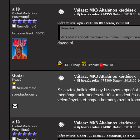
alf®
Válasz: MK3 Általános kérdések
Globál Moderátor
«
Új hozzászólás #74359 Dátum:
2018.05.10
Fórumfüggő
Idézetet írta: cyri - 2018.05.09 szerda, 22:08:53
Nem elérhető
Sziasztok!!
Hozzászólások: 48651
Vezérlést szeretnék cserélni az autómon. Ki milyen ve
dayco pl.
TDCI Űrhajó
Titanium
S
max 18"
Godzi
Válasz: MK3 Általános kérdések
Kezdő
«
Új hozzászólás #74360 Dátum:
2018.05.10
Nem elérhető
Sziasztok,hallok elöl egy bizonyos kopogást
megrángattunk megfeszitettünk mindent és ne
Hozzászólások: 7
véleményeteket hogy a kormánykazetta kopo
alf®
Válasz: MK3 Általános kérdések
Globál Moderátor
«
Új hozzászólás #74361 Dátum:
2018.05.10
Fórumfüggő
Idézetet írta: Godzi - 2018.05.10 csütörtök, 15:57:27
Nem elérhető