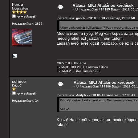
Ferqo
Válasz: MK3 Általános kérdések
Megszállott
«
Új hozzászólás #74385 Dátum:
2018.05.13
Nem elérhető
Idézetet írta: gnorbi - 2018.05.13 vasárnap, 20:30:50
Hozzászólások: 2817
Akkor elektronikát kell javittatni? Vagy mechanikus az el
Mechanikus a nyűg. Meg van kopva ez az egys
meddig lehet ezt játszani nem tudom.
Lassan évről évre kicsit rosszabb, de ez is 
MKIV 2.0 TDCi 2014
Ex:MkIII TDDI 2001 Lalahun Editon
Ex: MkII 2.0 Ghia Turnier 1998
schnee
Válasz: MK3 Általános kérdések
Kezdő
«
Új hozzászólás #74386 Dátum:
2018.05.14
Nem elérhető
Idézetet írta: AndyA - 2018.05.13 vasárnap, 17:30:41
Próbálj bontósokkal egyezkedni. Nem reménytelen, és 
Hozzászólások: 34
AndyA
Köszi! Ha sikerül venni, akkor mindenképpen a
rakni?