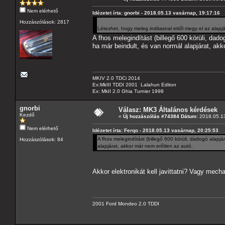
Nem elérhető
Idézetet írta: gnorbi - 2018.05.13 vasárnap, 19:17:16
Hozzászólások: 2817
Létezhet, hogy meleg inditasnal ettől megy el az alap
A fhos melegindítást (billegő 600 körüli, dado
ha már beindult, és van normál alapjárat, akk
MKIV 2.0 TDCi 2014
Ex:MkIII TDDI 2001 Lalahun Editon
Ex: MkII 2.0 Ghia Turnier 1998
gnorbi
Válasz: MK3 Általános kérdések
Kezdő
«
Új hozzászólás #74384 Dátum:
2018.05.13
Nem elérhető
Idézetet írta: Ferqo - 2018.05.13 vasárnap, 20:25:53
A fhos melegindítást (billegő 600 körüli, dadogó alapjá
Hozzászólások: 84
alapjárat, akkor már nem erőtlen az autó.
Akkor elektronikát kell javittatni? Vagy mecha
2001 Ford Mondeo 2.0 TDDI