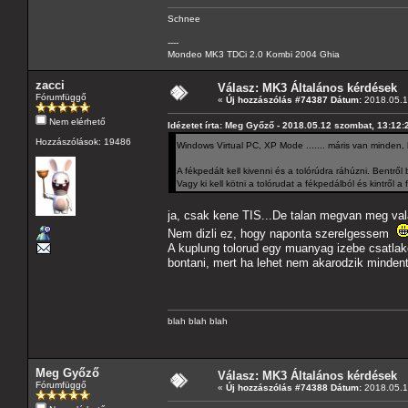
Schnee
----
Mondeo MK3 TDCi 2.0 Kombi 2004 Ghia
zacci
Válasz: MK3 Általános kérdések
Fórumfüggő
«
Új hozzászólás #74387 Dátum:
2018.05.14
Nem elérhető
Idézetet írta: Meg Győző - 2018.05.12 szombat, 13:12:
Hozzászólások: 19486
Windows Virtual PC, XP Mode ....... máris van minden,
A fékpedált kell kivenni és a tolórúdra ráhúzni. Bentr
Vagy ki kell kötni a tolórudat a fékpedálból és kintről a 
ja, csak kene TIS...De talan megvan meg vala
Nem dizli ez, hogy naponta szerelgessem
A kuplung tolorud egy muanyag izebe csatlak
bontani, mert ha lehet nem akarodzik mindent
blah blah blah
Meg Győző
Válasz: MK3 Általános kérdések
Fórumfüggő
«
Új hozzászólás #74388 Dátum:
2018.05.14