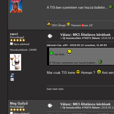
A TIS-ben szerintem van hozzá bulletin...
TDCI Űrhajó
Titanium
S
max 18"
zacci
Válasz: MK3 Általános kérdések
Fórumfüggő
«
Új hozzászólás #74371 Dátum:
2018.05.12
Nem elérhető
Idézetet írta: alf® - 2018.05.12 szombat, 11:40:53
Hozzászólások: 19486
csá Norb.
A TIS-ben szerintem van hozzá bulletin...
Mar csak TIS kene
Honnan ?
Ami win1
blah blah blah
Meg Győző
Válasz: MK3 Általános kérdések
Fórumfüggő
«
Új hozzászólás #74372 Dátum:
2018.05.12
Nem elérhető