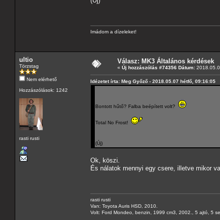
(Új)
Imádom a dízeleket!
ultio
Válasz: MK3 Általános kérdések
Törzstag
«
Új hozzászólás #74356 Dátum:
2018.05.07
Nem elérhető
Idézetet írta: Meg Győző - 2018.05.07 hétfő, 09:16:05
Hozzászólások: 1242
Bontott hűtő? Falba beépített volt?
Total No Frost!
rasti rusti
(Új)
Ok, köszi.
És nálatok mennyi egy csere, illetve mikor v
rasti rusti
Van: Toyota Auris HSD, 2010.
Volt: Ford Mondeo, benzin, 1999 cm3, 2002., 5 ajtó, 5 s