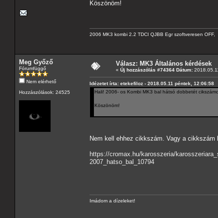
Köszönöm!
2006 MK3 kombi 2.2 TDCI QJBB Egr szoftveresen OFF, C
Meg Győző
Válasz: MK3 Általános kérdések
Fórumfüggő
«
Új hozzászólás #74364 Dátum:
2018.05.11
Nem elérhető
Idézetet írta: etekefiloz - 2018.05.11 péntek, 12:06:58
Hali! 2006- os Kombi MK3 bal hátsó dobbetét cikszámot 
Hozzászólások: 24525
Köszönöm!
Nem kell ehhez cikkszám. Vagy a cikkszám 
https://cromax.hu/karosszeria/karosszeria
2007_hatso_bal_10794
Imádom a dízeleket!