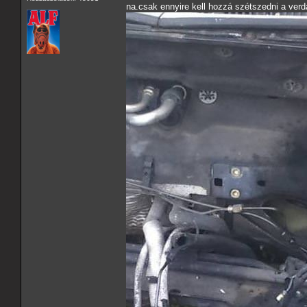
na.csak ennyire kell hozzá szétszedni a verdá