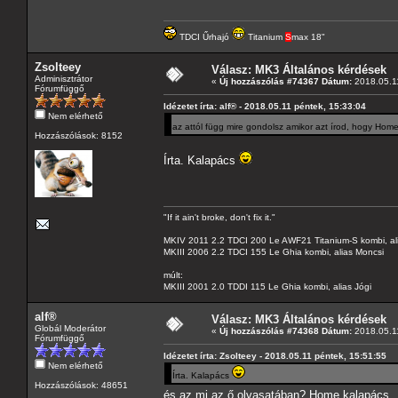
TDCI Űrhajó
Titanium
S
max 18"
Zsolteey
Válasz: MK3 Általános kérdések
Adminisztrátor
«
Új hozzászólás #74367 Dátum:
2018.05.11
Fórumfüggő
Idézetet írta: alf® - 2018.05.11 péntek, 15:33:04
Nem elérhető
az attól függ mire gondolsz amikor azt írod, hogy Hom
Hozzászólások: 8152
Írta. Kalapács
"If it ain't broke, don't fix it."
MKIV 2011 2.2 TDCI 200 Le AWF21 Titanium-S kombi, al
MKIII 2006 2.2 TDCI 155 Le Ghia kombi, alias Moncsi
múlt:
MKIII 2001 2.0 TDDI 115 Le Ghia kombi, alias Jógi
alf®
Válasz: MK3 Általános kérdések
Globál Moderátor
«
Új hozzászólás #74368 Dátum:
2018.05.11
Fórumfüggő
Idézetet írta: Zsolteey - 2018.05.11 péntek, 15:51:55
Nem elérhető
Írta. Kalapács
Hozzászólások: 48651
és az mi az ő olvasatában? Home kalapács