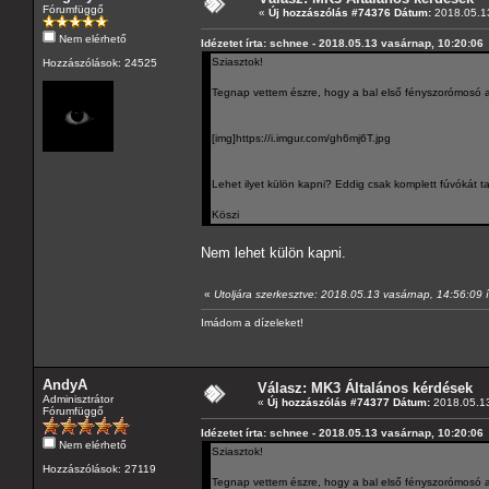
Fórumfüggő
«
Új hozzászólás #74376 Dátum:
2018.05.13
Nem elérhető
Idézetet írta: schnee - 2018.05.13 vasárnap, 10:20:06
Sziasztok!
Hozzászólások: 24525
Tegnap vettem észre, hogy a bal első fényszorómosó az
[img]https://i.imgur.com/gh6mj6T.jpg
Lehet ilyet külön kapni? Eddig csak komplett fúvókát ta
Köszi
Nem lehet külön kapni.
«
Utoljára szerkesztve: 2018.05.13 vasárnap, 14:56:09 í
Imádom a dízeleket!
AndyA
Válasz: MK3 Általános kérdések
Adminisztrátor
«
Új hozzászólás #74377 Dátum:
2018.05.13
Fórumfüggő
Idézetet írta: schnee - 2018.05.13 vasárnap, 10:20:06
Nem elérhető
Sziasztok!
Hozzászólások: 27119
Tegnap vettem észre, hogy a bal első fényszorómosó az