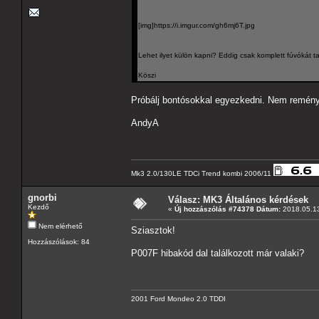
[img]https://i.imgur.com/gh6mj6T.jpg
Lehet ilyet külön kapni? Eddig csak komplett fúvókát ta
Köszi
Próbálj bontósokkal egyezkedni. Nem reményt
AndyA
Mk3 2.0/130LE TDCi Trend kombi 2006/11
gnorbi
Válasz: MK3 Általános kérdések
Kezdő
«
Új hozzászólás #74378 Dátum:
2018.05.13
Nem elérhető
Sziasztok!
Hozzászólások: 84
P007F hibakód dal találkozott már valaki?
2001 Ford Mondeo 2.0 TDDI