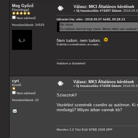
Meg Győző
Válasz: MK3 Általános kérdések
Fórumfüggő
«
Új hozzászólás #74357 Dátum:
2018.05.07
Nem elérhető
Idézetet írta: ultio - 2018.05.07 hétfő, 09:28:13
Ok, köszi.
Hozzászólások: 24525
És nálatok mennyi egy csere, illetve mikor van szabad 
Nem tudom, nem tudom.
Érdeklődj a munkafelvételen, ott a naptár....
Imádom a dízeleket!
cyri
Válasz: MK3 Általános kérdések
Kezdő
«
Új hozzászólás #74358 Dátum:
2018.05.09
Nem elérhető
Sziasztok!!
Hozzászólások: 22
Vezérlést szeretnék cserélni az autómon. Ki 
minőségű? Milyen árban vannak kb?
Mondeo 2.0 Tdci EU4 N7BB 2006 DPF