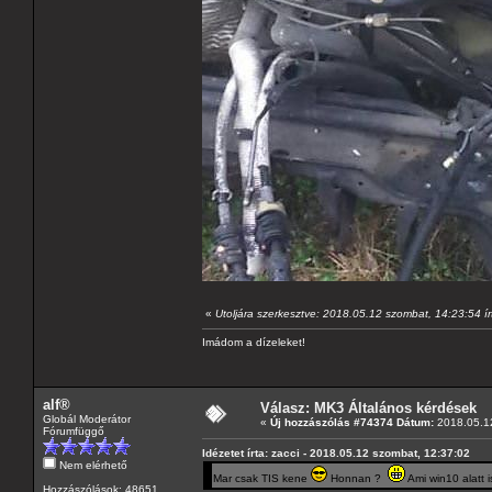
«
Utoljára szerkesztve: 2018.05.12 szombat, 14:23:54 
Imádom a dízeleket!
alf®
Válasz: MK3 Általános kérdések
Globál Moderátor
«
Új hozzászólás #74374 Dátum:
2018.05.12
Fórumfüggő
Idézetet írta: zacci - 2018.05.12 szombat, 12:37:02
Nem elérhető
Mar csak TIS kene
Honnan ?
Ami win10 alatt i
Hozzászólások: 48651