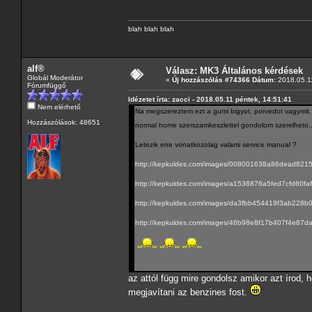
blah blah blah
alf®
Válasz: MK3 Általános kérdések
Globál Moderátor
«
Új hozzászólás #74366 Dátum:
2018.05.11
Fórumfüggő
Idézetet írta: zacci - 2018.05.11 péntek, 14:51:41
Nem elérhető
Na megszereztem ezt a gumi bigyot, porvedot vagymit. Cs
Hozzászólások: 48651
normal home szerszamkeszlettel gondolom szerelheto.
Letezik erre vonatkozolag valami service manual ?
http://kepkuldes.com/images/008001638a86dead821
http://kepkuldes.com/images/a1536876a5fed7cfd60fa
http://kepkuldes.com/images/da3fbb454419f3ab228b
http://kepkuldes.com/images/46b98e8f17b407f4e87d
az attól függ mire gondolsz amikor azt írod
megjavítani az benzines fost.