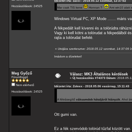
Idézetet írta: zacci - 2018.05.12 szombat, 12:37:02
Hozzászólások: 24525
Mar csak TIS kene
Honnan ?
Ami win10 alatt i
Windows Virtual PC, XP Mode ....... máris v
A fékpedált kell kivenni és a tolórúdra ráhúz
Vagy ki kell kötni a tolórudat a fékpedálból és
rajta a tolórudat befelé.
«
Utoljára szerkesztve: 2018.05.12 szombat, 14:37:09 
Imádom a dízeleket!
Meg Győző
Válasz: MK3 Általános kérdések
Fórumfüggő
«
Új hozzászólás #74373 Dátum:
2018.05.12
Nem elérhető
Idézetet írta: Zoleex - 2018.05.06 vasárnap, 15:11:43
Hozzászólások: 24525
A fékrásegítő
vákuumdob hátuljáról hiányzik
. Ahol á
Ott gumi van.
Ez a fék szervódob tolórúd tűzfal között van.