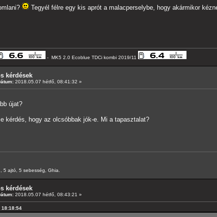
romlani?
Tegyél félre egy kis aprót a malacperselybe, hogy akármikor kéznél
- MK5 2.0 Ecoblue TDCi kombi 2019/11
os kérdések
Dátum:
2018.05.07 hétfő, 08:41:32 »
bb újat?
e kérdés, hogy az olcsóbbak jók-e. Mi a tapasztalat?
 5 ajtó, 5 sebesség, Ghia.
os kérdések
Dátum:
2018.05.07 hétfő, 08:43:21 »
, 18:18:54