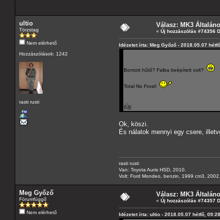
ultio
Válasz: MK3 Általán
Törzstag
«
Új hozzászólás #74356 
Nem elérhető
Idézetet írta: Meg Győző - 2018.05.07 hétf
Hozzászólások: 1242
Bontott hűtő? Falba beépített volt?
Total No Frost!
rasti rusti
(Új)
Ok, köszi.
És nálatok mennyi egy csere, illet
rasti rusti
Van: Toyota Auris HSD, 2010.
Volt: Ford Mondeo, benzin, 1999 cm3, 2002.,
Meg Győző
Válasz: MK3 Általán
Fórumfüggő
«
Új hozzászólás #74357 
Nem elérhető
Idézetet írta: ultio - 2018.05.07 hétfő, 09:2