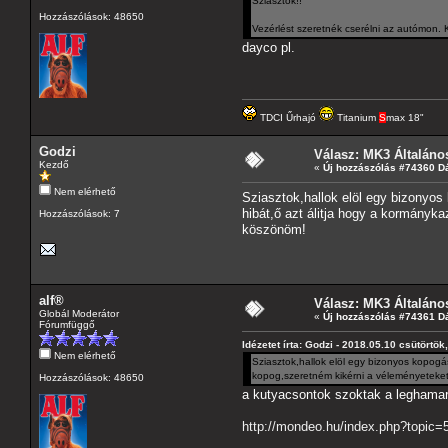
Sziasztok!!
Hozzászólások: 48650
Vezérlést szeretnék cserélni az autómon. 
dayco pl.
TDCI Űrhajó
Titanium
S
max 18"
Godzi
Válasz: MK3 Általáno
Kezdő
«
Új hozzászólás #74360 D
Nem elérhető
Sziasztok,hallok elöl egy bizonyo
hibát,ő azt álitja hogy a kormány
Hozzászólások: 7
köszönöm!
alf®
Válasz: MK3 Általáno
Globál Moderátor
«
Új hozzászólás #74361 D
Fórumfüggő
Idézetet írta: Godzi - 2018.05.10 csütörtök
Nem elérhető
Sziasztok,hallok elöl egy bizonyos kopog
kopog,szeretném kikérni a véleményeteke
Hozzászólások: 48650
a kutyacsontok szoktak a leghamarab
http://mondeo.hu/index.php?topic=