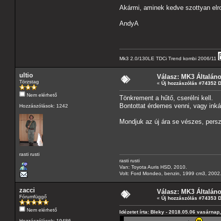
Akármi, aminek kedve szottyan el
AndyA
Mk3 2.0/130LE TDCi Trend kombi 2006/11
ultio
Válasz: MK3 Általán
Törzstag
«
Új hozzászólás #74352 
Nem elérhető
Tönkrement a hűtő, cserélni kell.
Bontottat érdemes venni, vagy inká
Hozzászólások: 1242
Mondjuk az új ára se vészes, persz
rasti rusti
rasti rusti
Van: Toyota Auris HSD, 2010.
Volt: Ford Mondeo, benzin, 1999 cm3, 2002.,
zacci
Válasz: MK3 Általán
Fórumfüggő
«
Új hozzászólás #74353 
Nem elérhető
Idézetet írta: Bleky - 2018.05.06 vasárnap
Hozzászólások: 19486