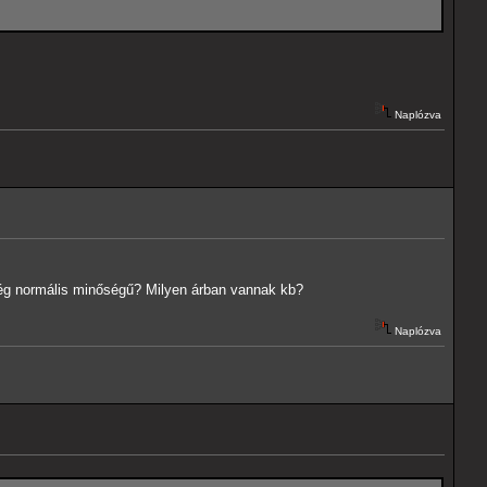
Naplózva
 még normális minőségű? Milyen árban vannak kb?
Naplózva