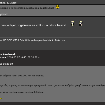
árnap, 12:20:18
orsan ki kell cserélni a rugókat is a dugattyúknál!
Xq9WHTI
hengerfejet, fogalmam se volt mi a rákról beszél.
ec HE SEFI CJBA B4Y Ghia sedan panther black, 440e+km
os kérdések
Dátum:
2018.05.07 hétfő, 07:38:22 »
at, 16:40:19
tak előjönni? (kb. 305.000 km van benne)
ngozás, kuplung munkahenger, cpm jeladó csere, generátor felújítás, görgő csere, szíjak cseréje)
m. Vagy esetleg nagynyomásút felújítani.