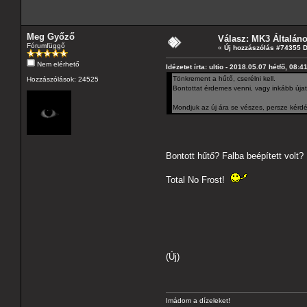
Meg Győző
Válasz: MK3 Általán
Fórumfüggő
«
Új hozzászólás #74355 
Nem elérhető
Idézetet írta: ultio - 2018.05.07 hétfő, 08:4
Tönkrement a hűtő, cserélni kell.
Hozzászólások: 24525
Bontottat érdemes venni, vagy inkább úja
Mondjuk az új ára se vészes, persze kérdé
Bontott hűtő? Falba beépített volt
Total No Frost!
(Új)
Imádom a dízeleket!