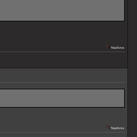
Naplózva
Naplózva