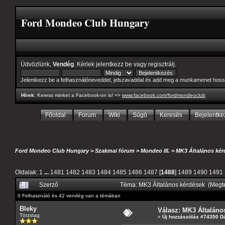
Ford Mondeo Club Hungary
Üdvözlünk,
Vendég
. Kérlek
jelentkezz be
vagy
regisztrálj
.
Jelentkezz be a felhasználóneveddel, jelszavaddal és add meg a munkamenet hoss
Hírek
: Keress minket a Facebook-on is! =>
www.facebook.com/fordmondeoclub
Főoldal
Forum
Wiki
Súgó
Keresés
Bejelentke
Ford Mondeo Club Hungary
>
Szakmai fórum
>
Mondeo III.
>
MK3 Általános kér
Oldalak:
1
...
1481
1482
1483
1484
1485
1486
1487
[
1488
]
1489
1490
1491
Szerző
Téma: MK3 Általános kérdések (Megt
0 Felhasználó és 42 vendég van a témában
Bleky
Válasz: MK3 Általáno
Törzstag
«
Új hozzászólás #74350 D