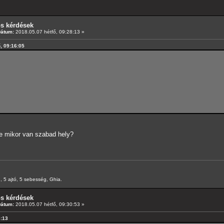
os kérdések
Dátum:
2018.05.07 hétfő, 09:28:13 »
ő, 09:16:05
ve mikor van szabad hely?
 5 ajtó, 5 sebesség, Ghia.
os kérdések
Dátum:
2018.05.07 hétfő, 09:30:53 »
8:13