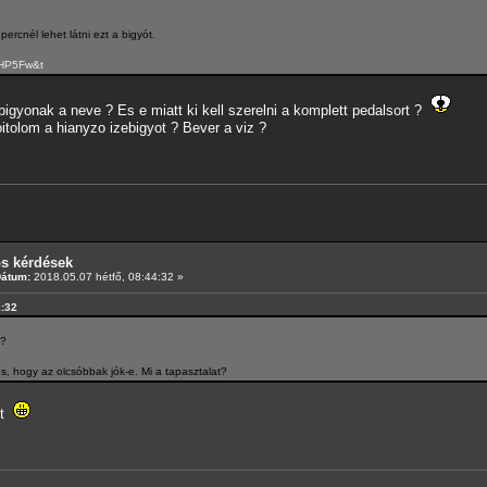
rcnél lehet látni ezt a bigyót.
3HP5Fw&t
igyonak a neve ? Es e miatt ki kell szerelni a komplett pedalsort ?
tolom a hianyzo izebigyot ? Bever a viz ?
os kérdések
Dátum:
2018.05.07 hétfő, 08:44:32 »
1:32
t?
s, hogy az olcsóbbak jók-e. Mi a tapasztalat?
et