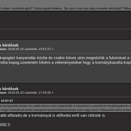
Ki milyen vezérlést ajánl? Tudom gyárit kellene. De azon kívül van még normális minőségű? Mil
s kérdések
átum:
2018.05.10 csütörtök, 15:57:27 »
s kopogást kanyarodás közbe és csakis köves uton,megnéztük a futomüvet a
kazetta kopog,szeretném kikérni a véleményeteket hogy a kormánykazetta ko
s kérdések
átum:
2018.05.10 csütörtök, 17:03:20 »
, 15:57:27
ást kanyarodás közbe és csakis köves uton,megnéztük a futomüvet a szerelövel megrángattunk me
t hogy a kormánykazetta kopoghat kanyarodásnál köves uton vagy nem? Válaszokat elöre is kö
b elfáradni,de a kormánnyal is előfordul.erről van cikkünk is.
5092.0