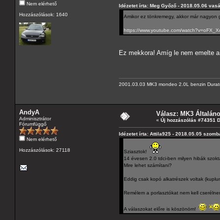
Nem elérhető
Idézetet írta: Meg Győző - 2018.05.06 vas
Hozzászólások: 1640
Amikor ez tönkremegy, akkor már nagyon gy
https://www.youtube.com/watch?v=oFX_
Ez mekkora! Amíg le nem emelte a 
2001.03.03 MK3 mondeo 2.0L benzin Durat
AndyA
Válasz: MK3 Általán
Adminisztrátor
«
Új hozzászólás #74351 
Fórumfüggő
Idézetet írta: Attila925 - 2018.05.05 szomb
Nem elérhető
Hozzászólások: 27118
Sziasztok!
14 évesen 2.0 tdci-ben milyen hibák szok
Mire lehet számítani?
Eddig csak kopó alkatrészek voltak (kuplu
Remélem a porlasztókat nem kell cserélne
A válaszokat előre is köszönöm!