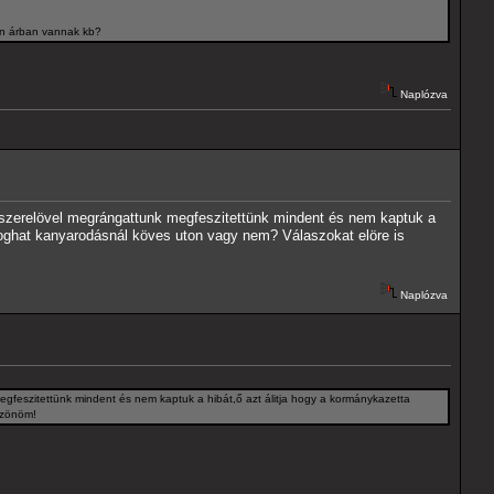
yen árban vannak kb?
Naplózva
 szerelövel megrángattunk megfeszitettünk mindent és nem kaptuk a
poghat kanyarodásnál köves uton vagy nem? Válaszokat elöre is
Naplózva
gfeszitettünk mindent és nem kaptuk a hibát,ő azt álitja hogy a kormánykazetta
szönöm!