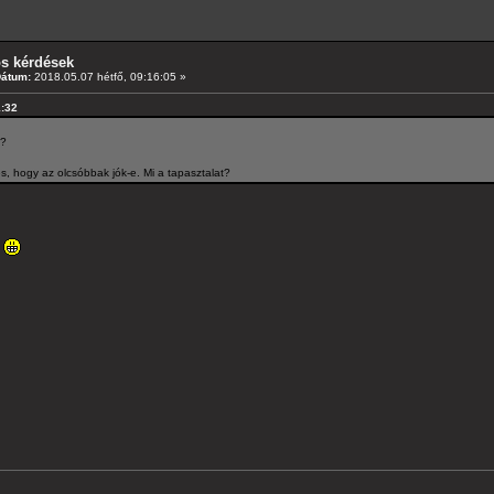
os kérdések
Dátum:
2018.05.07 hétfő, 09:16:05 »
1:32
t?
s, hogy az olcsóbbak jók-e. Mi a tapasztalat?
?