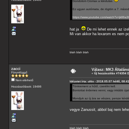
Gondolom Cromax a kiindulás.
Ez ugyan autómata, de rögtön a 7. másodpe
https://www.youtube.com/watch?v=jk86a
hat ja
De mi lehet ennek az izeb
Mi van akkor ha lexarom es nem poi
blah blah blah
zacci
Válasz: MK3 Általán
Fórumfüggő
«
Új hozzászólás #74354 
Nem elérhető
Idézetet írta: ultio - 2018.05.07 hétfő, 08:4
Tönkrement a hűtő, cserélni kell.
Hozzászólások: 19486
Bontottat érdemes venni, vagy inkább úja
Mondjuk az új ára se vészes, persze kérdé
vegye Zanussit, abbol baj nem leh
blah blah blah