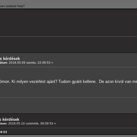
r van szabad hely?
s kérdések
átum:
2018.05.09 szerda, 22:08:53 »
tómon. Ki milyen vezérlést ajánl? Tudom gyárit kellene. De azon kívül van
s kérdések
átum:
2018.05.10 csütörtök, 08:09:53 »
08:53