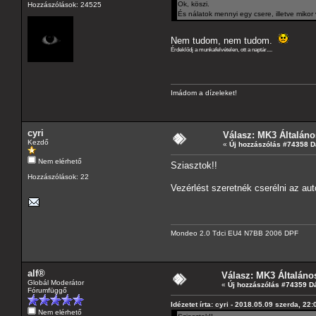
Ok, köszi.
Hozzászólások: 24525
És nálatok mennyi egy csere, illetve miko
Nem tudom, nem tudom.
Érdeklődj a munkafelvételen, ott a naptár....
Imádom a dízeleket!
cyri
Válasz: MK3 Általáno
Kezdő
«
Új hozzászólás #74358 D
Nem elérhető
Sziasztok!!
Hozzászólások: 22
Vezérlést szeretnék cserélni az au
Mondeo 2.0 Tdci EU4 N7BB 2006 DPF
alf®
Válasz: MK3 Általáno
Globál Moderátor
«
Új hozzászólás #74359 D
Fórumfüggő
Idézetet írta: cyri - 2018.05.09 szerda, 22:
Nem elérhető