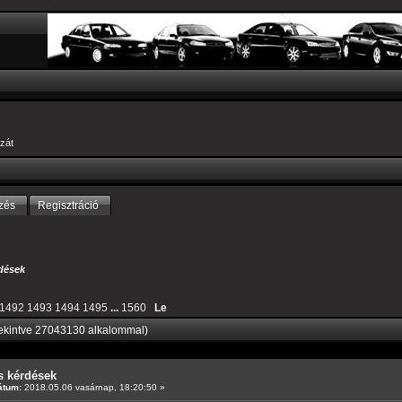
zát
zés
Regisztráció
dések
1492
1493
1494
1495
...
1560
Le
ekintve 27043130 alkalommal)
s kérdések
átum:
2018.05.06 vasárnap, 18:20:50 »