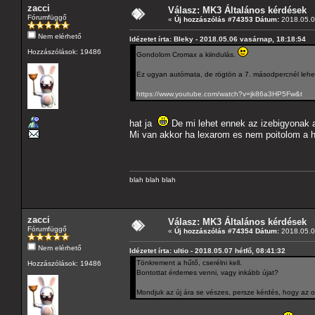
zacci
Válasz: MK3 Általános kérdések
Fórumfüggő
«
Új hozzászólás #74353 Dátum:
2018.05.07
Nem elérhető
Idézetet írta: Bleky - 2018.05.06 vasárnap, 18:18:54
Hozzászólások: 19486
Gondolom Cromax a kiindulás.
Ez ugyan autómata, de rögtön a 7. másodpercnél lehet 
https://www.youtube.com/watch?v=jk86a3HP5Fw&t
hat ja
De mi lehet ennek az izebigyonak a 
Mi van akkor ha lexarom es nem poitolom a h
blah blah blah
zacci
Válasz: MK3 Általános kérdések
Fórumfüggő
«
Új hozzászólás #74354 Dátum:
2018.05.07
Nem elérhető
Idézetet írta: ultio - 2018.05.07 hétfő, 08:41:32
Tönkrement a hűtő, cserélni kell.
Hozzászólások: 19486
Bontottat érdemes venni, vagy inkább újat?
Mondjuk az új ára se vészes, persze kérdés, hogy az o