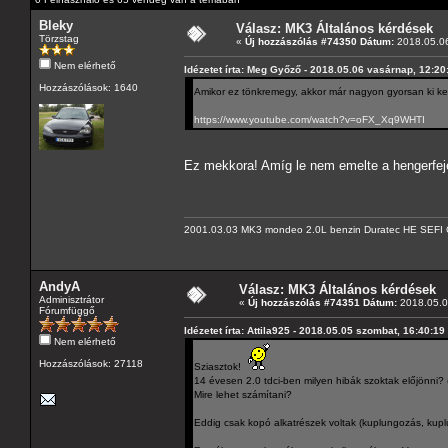
Bleky
Válasz: MK3 Általános kérdések
Törzstag
«
Új hozzászólás #74350 Dátum:
2018.05.06
Nem elérhető
Idézetet írta: Meg Győző - 2018.05.06 vasárnap, 12:20
Hozzászólások: 1640
Amikor ez tönkremegy, akkor már nagyon gyorsan ki kel
https://www.youtube.com/watch?v=oFX_Xq9WHTI
Ez mekkora! Amíg le nem emelte a hengerfeje
2001.03.03 MK3 mondeo 2.0L benzin Duratec HE SEFI 
AndyA
Válasz: MK3 Általános kérdések
Adminisztrátor
«
Új hozzászólás #74351 Dátum:
2018.05.07
Fórumfüggő
Idézetet írta: Attila925 - 2018.05.05 szombat, 16:40:19
Nem elérhető
Hozzászólások: 27118
Sziasztok!
14 évesen 2.0 tdci-ben milyen hibák szoktak előjönni
Mire lehet számítani?
Eddig csak kopó alkatrészek voltak (kuplungozás, kuplu