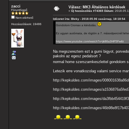
zacci
Válasz: MK3 Általános kérdések
Fórumfüggő
«
Új hozzászólás #74365 Dátum:
2018.05.11
Nem elérhető
Idézetet írta: Bleky - 2018.05.06 vasárnap, 18:18:54
Hozzászólások: 19486
Gondolom Cromax a kiindulás.
Ez ugyan autómata, de rögtön a 7. másodpercnél lehet 
https://www.youtube.com/watch?v=jk86a3HP5Fw&t
Na megszereztem ezt a gumi bigyot, porvedot 
pakolni az egesz pedalsort ?
normal home szerszamkeszlettel gondolom sz
Letezik erre vonatkozolag valami service man
http://kepkuldes.com/images/008001638a86
http://kepkuldes.com/images/a1536876a5fed
http://kepkuldes.com/images/da3fbb454419f
http://kepkuldes.com/images/46b98e8f17b40