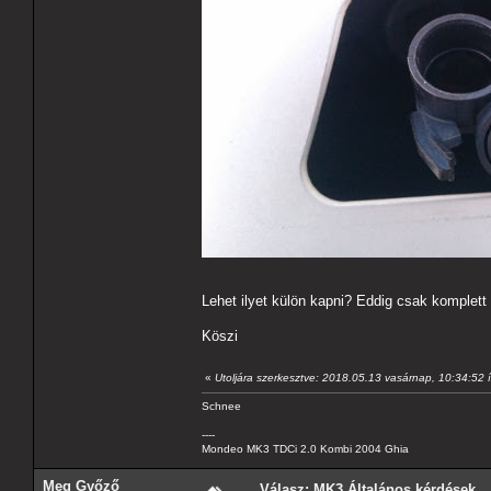
Lehet ilyet külön kapni? Eddig csak komplett 
Köszi
«
Utoljára szerkesztve: 2018.05.13 vasárnap, 10:34:52 
Schnee
----
Mondeo MK3 TDCi 2.0 Kombi 2004 Ghia
Meg Győző
Válasz: MK3 Általános kérdések