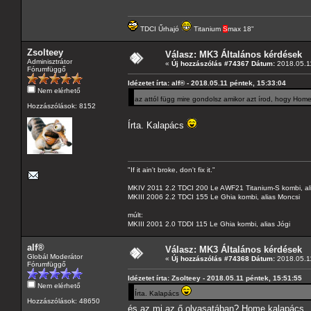
TDCI Űrhajó
Titanium
S
max 18"
Zsolteey
Válasz: MK3 Általános kérdések
Adminisztrátor
«
Új hozzászólás #74367 Dátum:
2018.05.11
Fórumfüggő
Idézetet írta: alf® - 2018.05.11 péntek, 15:33:04
Nem elérhető
az attól függ mire gondolsz amikor azt írod, hogy Hom
Hozzászólások: 8152
Írta. Kalapács
"If it ain't broke, don't fix it."
MKIV 2011 2.2 TDCI 200 Le AWF21 Titanium-S kombi, al
MKIII 2006 2.2 TDCI 155 Le Ghia kombi, alias Moncsi
múlt:
MKIII 2001 2.0 TDDI 115 Le Ghia kombi, alias Jógi
alf®
Válasz: MK3 Általános kérdések
Globál Moderátor
«
Új hozzászólás #74368 Dátum:
2018.05.11
Fórumfüggő
Idézetet írta: Zsolteey - 2018.05.11 péntek, 15:51:55
Nem elérhető
Írta. Kalapács
Hozzászólások: 48650
és az mi az ő olvasatában? Home kalapács