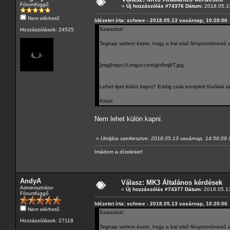
Fórumfüggő
«
Új hozzászólás #74376 Dátum:
2018.05.13
Nem elérhető
Idézetet írta: schnee - 2018.05.13 vasárnap, 10:20:06
Sziasztok!
Hozzászólások: 24525
Tegnap vettem észre, hogy a bal első fényszorómosó az
[img]https://i.imgur.com/gh6mj6T.jpg
Lehet ilyet külön kapni? Eddig csak komplett fúvókát ta
Köszi
Nem lehet külön kapni.
«
Utoljára szerkesztve: 2018.05.13 vasárnap, 14:56:09 í
Imádom a dízeleket!
AndyA
Válasz: MK3 Általános kérdések
Adminisztrátor
«
Új hozzászólás #74377 Dátum:
2018.05.13
Fórumfüggő
Idézetet írta: schnee - 2018.05.13 vasárnap, 10:20:06
Nem elérhető
Sziasztok!
Hozzászólások: 27118
Tegnap vettem észre, hogy a bal első fényszorómosó az