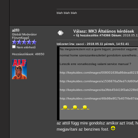
blah blah blah
alf®
Válasz: MK3 Általános kérdések
Globál Moderátor
«
Új hozzászólás #74366 Dátum:
2018.05.11
Fórumfüggő
Idézetet írta: zacci - 2018.05.11 péntek, 14:51:41
Nem elérhető
Na megszereztem ezt a gumi bigyot, porvedot vagymit. Cs
Hozzászólások: 48650
normal home szerszamkeszlettel gondolom szerelheto.
Letezik erre vonatkozolag valami service manual ?
http://kepkuldes.com/images/008001638a86dead821
http://kepkuldes.com/images/a1536876a5fed7cfd60fa
http://kepkuldes.com/images/da3fbb454419f3ab228b
http://kepkuldes.com/images/46b98e8f17b407f4e87d
az attól függ mire gondolsz amikor azt írod
megjavítani az benzines fost.