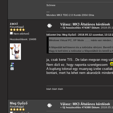
Schnee
----
Mondeo MK3 TDCi 2.0 Kombi 2004 Ghia
zacci
Válasz: MK3 Általános kérdések
Fórumfüggő
«
Új hozzászólás #74387 Dátum:
2018.05.14
Nem elérhető
Idézetet írta: Meg Győző - 2018.05.12 szombat, 13:12:
Hozzászólások: 19486
Windows Virtual PC, XP Mode ....... máris van minden,
A fékpedált kell kivenni és a tolórúdra ráhúzni. Bentr
Vagy ki kell kötni a tolórudat a fékpedálból és kintről a 
ja, csak kene TIS...De talan megvan meg vala
Nem dizli ez, hogy naponta szerelgessem
A kuplung tolorud egy muanyag izebe csatlak
bontani, mert ha lehet nem akarodzik mindent
blah blah blah
Meg Győző
Válasz: MK3 Általános kérdések
Fórumfüggő
«
Új hozzászólás #74388 Dátum:
2018.05.14