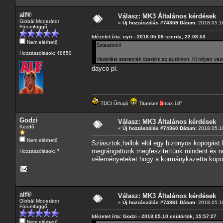
alf®
Válasz: MK3 Általános kérdések
Globál Moderátor
«
Új hozzászólás #74359 Dátum:
2018.05.10
Fórumfüggő
Idézetet írta: cyri - 2018.05.09 szerda, 22:08:53
Nem elérhető
Sziasztok!!
Hozzászólások: 48650
Vezérlést szeretnék cserélni az autómon. Ki milyen ve
dayco pl.
TDCI Űrhajó
Titanium
S
max 18"
Godzi
Válasz: MK3 Általános kérdések
Kezdő
«
Új hozzászólás #74360 Dátum:
2018.05.10
Nem elérhető
Sziasztok,hallok elöl egy bizonyos kopogást
megrángattunk megfeszitettünk mindent és ne
Hozzászólások: 7
véleményeteket hogy a kormánykazetta kopo
alf®
Válasz: MK3 Általános kérdések
Globál Moderátor
«
Új hozzászólás #74361 Dátum:
2018.05.10
Fórumfüggő
Idézetet írta: Godzi - 2018.05.10 csütörtök, 15:57:27
Nem elérhető