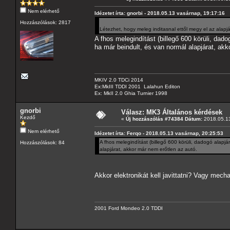
Nem elérhető
Idézetet írta: gnorbi - 2018.05.13 vasárnap, 19:17:16
Hozzászólások: 2817
Létezhet, hogy meleg inditasnal ettől megy el az alap
A fhos melegindítást (billegő 600 körüli, dado
ha már beindult, és van normál alapjárat, akk
MKIV 2.0 TDCi 2014
Ex:MkIII TDDI 2001 Lalahun Editon
Ex: MkII 2.0 Ghia Turnier 1998
gnorbi
Válasz: MK3 Általános kérdések
Kezdő
«
Új hozzászólás #74384 Dátum:
2018.05.13
Nem elérhető
Idézetet írta: Ferqo - 2018.05.13 vasárnap, 20:25:53
A fhos melegindítást (billegő 600 körüli, dadogó alapjá
Hozzászólások: 84
alapjárat, akkor már nem erőtlen az autó.
Akkor elektronikát kell javittatni? Vagy mecha
2001 Ford Mondeo 2.0 TDDI