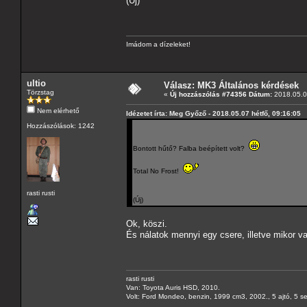
(Új)
Imádom a dízeleket!
ultio
Válasz: MK3 Általános kérdések
Törzstag
«
Új hozzászólás #74356 Dátum:
2018.05.07
Nem elérhető
Idézetet írta: Meg Győző - 2018.05.07 hétfő, 09:16:05
Hozzászólások: 1242
Bontott hűtő? Falba beépített volt?
Total No Frost!
rasti rusti
(Új)
Ok, köszi.
És nálatok mennyi egy csere, illetve mikor v
rasti rusti
Van: Toyota Auris HSD, 2010.
Volt: Ford Mondeo, benzin, 1999 cm3, 2002., 5 ajtó, 5 s