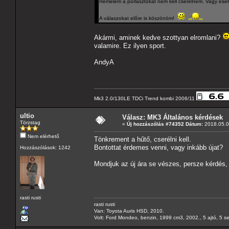
Remélem a porlasztókat nem kell cserélnem. Vagy eset
A válaszokat előre is köszönöm!
Akármi, aminek kedve szottyan elromlani?
valamire. Ez ilyen sport.
AndyA
Mk3 2.0/130LE TDCi Trend kombi 2006/11
ultio
Válasz: MK3 Általános kérdések
Törzstag
«
Új hozzászólás #74352 Dátum:
2018.05.07
Nem elérhető
Tönkrement a hűtő, cserélni kell.
Bontottat érdemes venni, vagy inkább újat?
Hozzászólások: 1242
Mondjuk az új ára se vészes, persze kérdés, 
rasti rusti
rasti rusti
Van: Toyota Auris HSD, 2010.
Volt: Ford Mondeo, benzin, 1999 cm3, 2002., 5 ajtó, 5 s