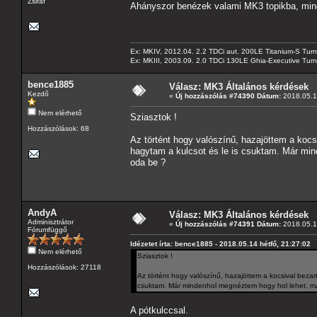
Zsiráf
Ahányszor benézek valami MK3 topikba, mind
Ex: MKIV, 2012.04. 2.2 TDCi aut. 200LE Titanium-S Turn
Ex: MKIII, 2003.09. 2.0 TDCi 130LE Ghia-Executive Turni
bence1885
Válasz: MK3 Általános kérdések
Kezdő
«
Új hozzászólás #74390 Dátum:
2018.05.14
Nem elérhető
Sziasztok !
Hozzászólások: 68
Az történt hogy valószínű, hazajöttem a kocs
hagytam a kulcsot és le is csuktam. Már min
oda be ?
AndyA
Válasz: MK3 Általános kérdések
Adminisztrátor
«
Új hozzászólás #74391 Dátum:
2018.05.14
Fórumfüggő
Idézetet írta: bence1885 - 2018.05.14 hétfő, 21:27:02
Nem elérhető
Sziasztok !
Hozzászólások: 27118
Az történt hogy valószínű, hazajöttem a kocsival bezar
csuktam. Már mindenhol megnéztem hogy hol lehet, má
A pótkulccsal.