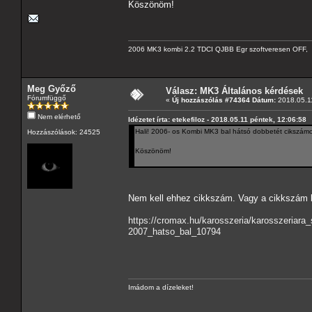
Köszönöm!
2006 MK3 kombi 2.2 TDCI QJBB Egr szoftveresen OFF, C
Meg Győző
Válasz: MK3 Általános kérdések
Fórumfüggő
«
Új hozzászólás #74364 Dátum:
2018.05.11
Nem elérhető
Idézetet írta: etekefiloz - 2018.05.11 péntek, 12:06:58
Hali! 2006- os Kombi MK3 bal hátsó dobbetét cikszámot 
Hozzászólások: 24525
Köszönöm!
Nem kell ehhez cikkszám. Vagy a cikkszám 
https://cromax.hu/karosszeria/karosszeria
2007_hatso_bal_10794
Imádom a dízeleket!