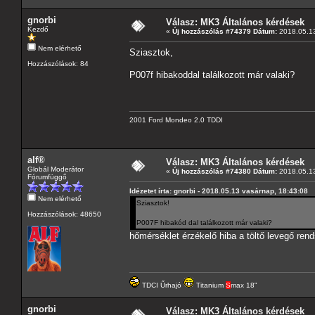
gnorbi
Válasz: MK3 Általános kérdések
Kezdő
«
Új hozzászólás #74379 Dátum:
2018.05.13
Nem elérhető
Sziasztok,
Hozzászólások: 84
P007f hibakoddal találkozott már valaki?
2001 Ford Mondeo 2.0 TDDI
alf®
Válasz: MK3 Általános kérdések
Globál Moderátor
«
Új hozzászólás #74380 Dátum:
2018.05.13
Fórumfüggő
Idézetet írta: gnorbi - 2018.05.13 vasárnap, 18:43:08
Nem elérhető
Sziasztok!
Hozzászólások: 48650
P007F hibakód dal találkozott már valaki?
hőmérséklet érzékelő hiba a töltő levegő ren
TDCI Űrhajó
Titanium
S
max 18"
gnorbi
Válasz: MK3 Általános kérdések