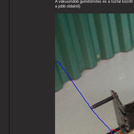
A vákuumdob gumitömítés és a tűzfal között 
a jobb oldalról)