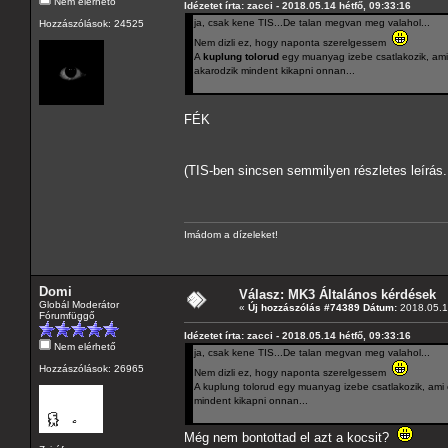
Nem elérhető
Idézetet írta: zacci - 2018.05.14 hétfő, 09:33:16
ja, csak kene TIS...De talan megvan meg valahol...
Hozzászólások: 24525
Nem dizli ez, hogy naponta szerelgessem
A
kuplung tolorud
egy muanyag izebe csatlakozik, ami 
akarodzik mindent kikapni onnan...
FÉK
(TIS-ben sincsen semmilyen részletes leírá
Imádom a dízeleket!
Domi
Válasz: MK3 Általános kérdések
Globál Moderátor
«
Új hozzászólás #74389 Dátum:
2018.05.14
Fórumfüggő
Idézetet írta: zacci - 2018.05.14 hétfő, 09:33:16
Nem elérhető
ja, csak kene TIS...De talan megvan meg valahol...
Hozzászólások: 26965
Nem dizli ez, hogy naponta szerelgessem
A kuplung tolorud egy muanyag izebe csatlakozik, ami 
mindent kikapni onnan...
Még nem bontottad el azt a kocsit?