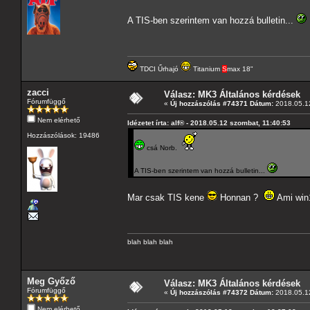
A TIS-ben szerintem van hozzá bulletin...
TDCI Űrhajó
Titanium
S
max 18"
zacci
Válasz: MK3 Általános kérdések
Fórumfüggő
«
Új hozzászólás #74371 Dátum:
2018.05.12
Nem elérhető
Idézetet írta: alf® - 2018.05.12 szombat, 11:40:53
Hozzászólások: 19486
csá Norb.
A TIS-ben szerintem van hozzá bulletin...
Mar csak TIS kene
Honnan ?
Ami win1
blah blah blah
Meg Győző
Válasz: MK3 Általános kérdések
Fórumfüggő
«
Új hozzászólás #74372 Dátum:
2018.05.12
Nem elérhető