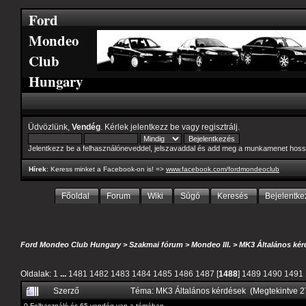
Ford
Mondeo
Club
Hungary
Üdvözlünk,
Vendég
. Kérlek
jelentkezz be
vagy
regisztrálj
.
Jelentkezz be a felhasználóneveddel, jelszavaddal és add meg a munkamenet hoss
Hírek
: Keress minket a Facebook-on is! =>
www.facebook.com/fordmondeoclub
Főoldal
Forum
Wiki
Súgó
Keresés
Bejelentke
Ford Mondeo Club Hungary
>
Szakmai fórum
>
Mondeo III.
>
MK3 Általános kér
Oldalak:
1
...
1481
1482
1483
1484
1485
1486
1487
[
1488
]
1489
1490
1491
Szerző
Téma: MK3 Általános kérdések (Megtekintve 
0 Felhasználó és 65 vendég van a témában