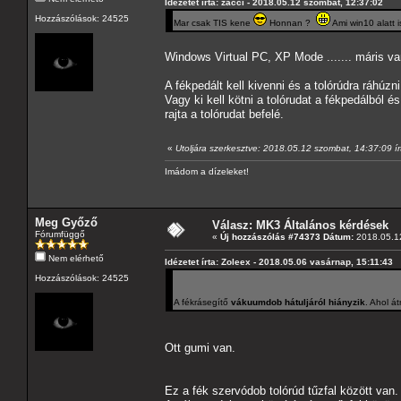
Idézetet írta: zacci - 2018.05.12 szombat, 12:37:02
Hozzászólások: 24525
Mar csak TIS kene
Honnan ?
Ami win10 alatt i
Windows Virtual PC, XP Mode ....... máris v
A fékpedált kell kivenni és a tolórúdra ráhúz
Vagy ki kell kötni a tolórudat a fékpedálból és
rajta a tolórudat befelé.
«
Utoljára szerkesztve: 2018.05.12 szombat, 14:37:09 
Imádom a dízeleket!
Meg Győző
Válasz: MK3 Általános kérdések
Fórumfüggő
«
Új hozzászólás #74373 Dátum:
2018.05.12
Nem elérhető
Idézetet írta: Zoleex - 2018.05.06 vasárnap, 15:11:43
Hozzászólások: 24525
A fékrásegítő
vákuumdob hátuljáról hiányzik
. Ahol á
Ott gumi van.
Ez a fék szervódob tolórúd tűzfal között van.