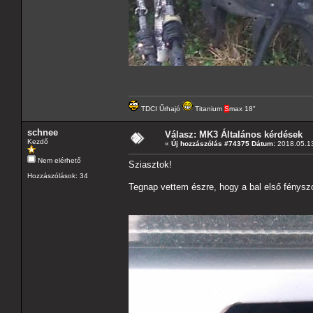
TDCI Űrhajó
Titanium
S
max 18"
schnee
Válasz: MK3 Általános kérdések
Kezdő
«
Új hozzászólás #74375 Dátum:
2018.05.13
Nem elérhető
Sziasztok!
Hozzászólások: 34
Tegnap vettem észre, hogy a bal első fénysz