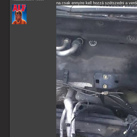
na.csak ennyire kell hozzá szétszedni a verdá