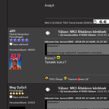
AndyA
Mk3 2.0/130LE TDCi Trend kombi 2006/11
alf®
Válasz: MK3 Általános kérdések
Globál Moderátor
«
Új hozzászólás #74392 Dátum:
2018.05.14
Fórumfüggő
Idézetet írta: bence1885 - 2018.05.14 hétfő, 21:27:02
Nem elérhető
Sziasztok !
Hozzászólások: 48650
Az történt hogy valószínű, hazajöttem a kocsival ....
Biztos?
Tartalék kulcs?
TDCI Űrhajó
Titanium
S
max 18"
Meg Győző
Válasz: MK3 Általános kérdések
Fórumfüggő
«
Új hozzászólás #74393 Dátum:
2018.05.14
Nem elérhető
Idézetet írta: bence1885 - 2018.05.14 hétfő, 21:27:02
Sziasztok !
Hozzászólások: 24525