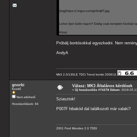
[img]https://i.imgur.com/gh6mj6T.jpg
Lehet ilyet külön kapni? Eddig csak komplett fúvókát ta
Köszi
Próbálj bontósokkal egyezkedni. Nem reményt
AndyA
Mk3 2.0/130LE TDCi Trend kombi 2006/11
gnorbi
Válasz: MK3 Általános kérdések
Kezdő
«
Új hozzászólás #74378 Dátum:
2018.05.13
Nem elérhető
Sziasztok!
Hozzászólások: 84
P007F hibakód dal találkozott már valaki?
2001 Ford Mondeo 2.0 TDDI