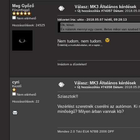
Meg Győző
Válasz: MK3 Általános kérdések
Fórumfüggő
«
Új hozzászólás #74357 Dátum:
2018.05.07
Nem elérhető
Idézetet írta: ultio - 2018.05.07 hétfő, 09:28:13
Ok, köszi.
Hozzászólások: 24525
És nálatok mennyi egy csere, illetve mikor van szabad 
Nem tudom, nem tudom.
Érdeklődj a munkafelvételen, ott a naptár....
Imádom a dízeleket!
cyri
Válasz: MK3 Általános kérdések
Kezdő
«
Új hozzászólás #74358 Dátum:
2018.05.09
Nem elérhető
Sziasztok!!
Hozzászólások: 22
Vezérlést szeretnék cserélni az autómon. Ki 
minőségű? Milyen árban vannak kb?
Mondeo 2.0 Tdci EU4 N7BB 2006 DPF