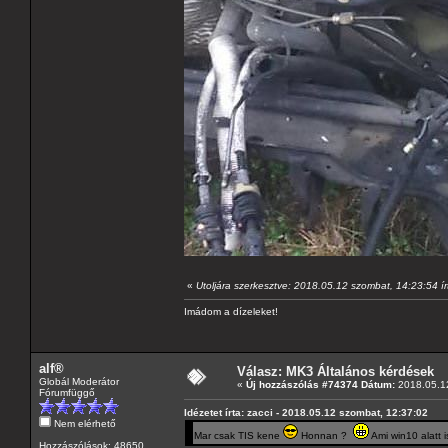
«
Utoljára szerkesztve: 2018.05.12 szombat, 14:23:54 
Imádom a dízeleket!
alf®
Válasz: MK3 Általános kérdések
Globál Moderátor
«
Új hozzászólás #74374 Dátum:
2018.05.12
Fórumfüggő
Idézetet írta: zacci - 2018.05.12 szombat, 12:37:02
Nem elérhető
Mar csak TIS kene
Honnan ?
Ami win10 alatt i
Hozzászólások: 48650