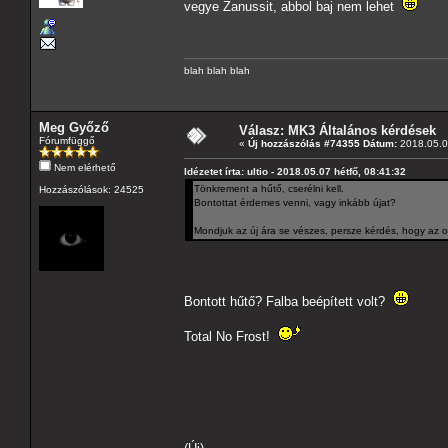
vegye Zanussit, abbol baj nem lehet
blah blah blah
Meg Győző
Válasz: MK3 Általános kérdések
Fórumfüggő
«
Új hozzászólás #74355 Dátum:
2018.05.07
Nem elérhető
Idézetet írta: ultio - 2018.05.07 hétfő, 08:41:32
Tönkrement a hűtő, cserélni kell.
Hozzászólások: 24525
Bontottat érdemes venni, vagy inkább újat?
Mondjuk az új ára se vészes, persze kérdés, hogy az o
Bontott hűtő? Falba beépített volt?
Total No Frost!