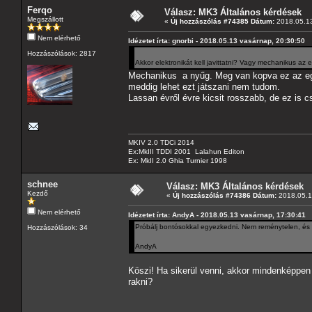
Ferqo
Válasz: MK3 Általános kérdések
Megszállott
«
Új hozzászólás #74385 Dátum:
2018.05.13
Nem elérhető
Idézetet írta: gnorbi - 2018.05.13 vasárnap, 20:30:50
Hozzászólások: 2817
Akkor elektronikát kell javittatni? Vagy mechanikus az el
Mechanikus a nyűg. Meg van kopva ez az egys
meddig lehet ezt játszani nem tudom.
Lassan évről évre kicsit rosszabb, de ez is 
MKIV 2.0 TDCi 2014
Ex:MkIII TDDI 2001 Lalahun Editon
Ex: MkII 2.0 Ghia Turnier 1998
schnee
Válasz: MK3 Általános kérdések
Kezdő
«
Új hozzászólás #74386 Dátum:
2018.05.14
Nem elérhető
Idézetet írta: AndyA - 2018.05.13 vasárnap, 17:30:41
Próbálj bontósokkal egyezkedni. Nem reménytelen, és 
Hozzászólások: 34
AndyA
Köszi! Ha sikerül venni, akkor mindenképpen a
rakni?