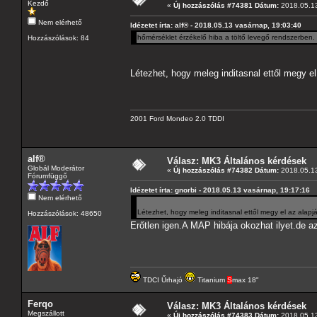
Kezdő
«
Új hozzászólás #74381 Dátum:
2018.05.13
Nem elérhető
Idézetet írta: alf® - 2018.05.13 vasárnap, 19:03:40
hőmérséklet érzékelő hiba a töltő levegő rendszerben.
Hozzászólások: 84
Létezhet, hogy meleg inditasnal ettől megy el
2001 Ford Mondeo 2.0 TDDI
alf®
Válasz: MK3 Általános kérdések
Globál Moderátor
«
Új hozzászólás #74382 Dátum:
2018.05.13
Fórumfüggő
Idézetet írta: gnorbi - 2018.05.13 vasárnap, 19:17:16
Nem elérhető
Létezhet, hogy meleg inditasnal ettől megy el az alap
Hozzászólások: 48650
Erőtlen igen.A MAP hibája okozhat ilyet.de a
TDCI Űrhajó
Titanium
S
max 18"
Ferqo
Válasz: MK3 Általános kérdések
Megszállott
«
Új hozzászólás #74383 Dátum:
2018.05.13