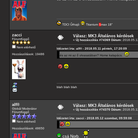
TDCI Űrhajó
Titanium
S
max 18"
zacci
Válasz: MK3 Általános kérdések
Fórumfüggő
«
Új hozzászólás #74369 Dátum:
2018.05.12
Nem elérhető
Idézetet írta: alf® - 2018.05.11 péntek, 17:20:09
Hozzászólások: 19486
és az mi az ő olvasatában? Home kalapács.
blah blah blah
alf®
Válasz: MK3 Általános kérdések
Globál Moderátor
«
Új hozzászólás #74370 Dátum:
2018.05.12
Fórumfüggő
Idézetet írta: zacci - 2018.05.12 szombat, 09:59:08
Nem elérhető
Hozzászólások: 48650
csá Norb.