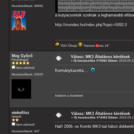
Sziasztok,hallok elöl egy bizonyos kopogást kanyarod
mindent és nem kaptuk a hibát,ő azt álitja hogy a k
Hozzászólások: 48650
köves uton vagy nem? Válaszokat elöre is köszönöm!
a kutyacsontok szoktak a leghamarabb elfáradn
http://mondeo.hu/index.php?topic=5092.0
TDCI Űrhajó
Titanium
S
max 18"
Meg Győző
Válasz: MK3 Általános kérdések
Fórumfüggő
«
Új hozzászólás #74362 Dátum:
2018.05.10
Nem elérhető
Kormánykazetta....
Hozzászólások: 24525
Imádom a dízeleket!
etekefiloz
Válasz: MK3 Általános kérdések
Haladó
«
Új hozzászólás #74363 Dátum:
2018.05.11
Nem elérhető
Hali! 2006- os Kombi MK3 bal hátsó dobbetét 
Hozzászólások: 347