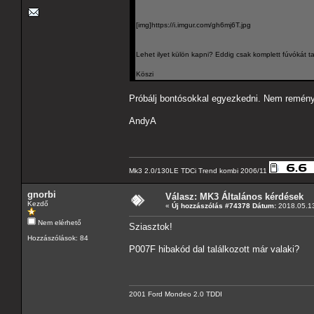
[img]https://i.imgur.com/gh6mj6T.jpg
Lehet ilyet külön kapni? Eddig csak komplett fúvókát ta
Köszi
Próbálj bontósokkal egyezkedni. Nem reményt
AndyA
Mk3 2.0/130LE TDCi Trend kombi 2006/11
gnorbi
Válasz: MK3 Általános kérdések
Kezdő
«
Új hozzászólás #74378 Dátum:
2018.05.13
Nem elérhető
Sziasztok!
Hozzászólások: 84
P007F hibakód dal találkozott már valaki?
2001 Ford Mondeo 2.0 TDDI