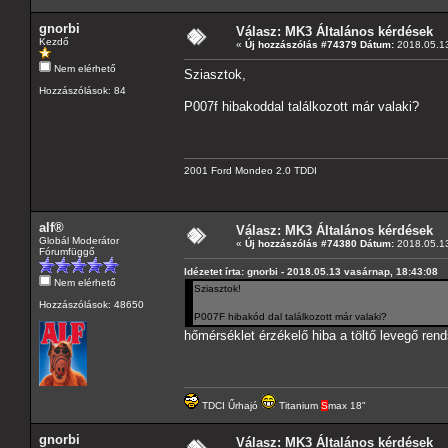
gnorbi
Válasz: MK3 Általános kérdések
Kezdő
«
Új hozzászólás #74379 Dátum:
2018.05.13
Nem elérhető
Sziasztok,
Hozzászólások: 84
P007f hibakoddal találkozott már valaki?
2001 Ford Mondeo 2.0 TDDI
alf®
Válasz: MK3 Általános kérdések
Globál Moderátor
«
Új hozzászólás #74380 Dátum:
2018.05.13
Fórumfüggő
Idézetet írta: gnorbi - 2018.05.13 vasárnap, 18:43:08
Nem elérhető
Sziasztok!
Hozzászólások: 48650
P007F hibakód dal találkozott már valaki?
hőmérséklet érzékelő hiba a töltő levegő ren
TDCI Űrhajó
Titanium
S
max 18"
gnorbi
Válasz: MK3 Általános kérdések