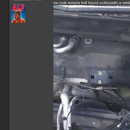
na.csak ennyire kell hozzá szétszedni a verdá