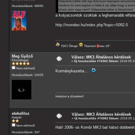
Sziasztok,hallok elöl egy bizonyos kopogást kanyarod
mindent és nem kaptuk a hibát,ő azt álitja hogy a k
Hozzászólások: 48650
köves uton vagy nem? Válaszokat elöre is köszönöm!
a kutyacsontok szoktak a leghamarabb elfáradn
http://mondeo.hu/index.php?topic=5092.0
TDCI Űrhajó
Titanium
S
max 18"
Meg Győző
Válasz: MK3 Általános kérdések
Fórumfüggő
«
Új hozzászólás #74362 Dátum:
2018.05.10
Nem elérhető
Kormánykazetta....
Hozzászólások: 24525
Imádom a dízeleket!
etekefiloz
Válasz: MK3 Általános kérdések
Haladó
«
Új hozzászólás #74363 Dátum:
2018.05.11
Nem elérhető
Hali! 2006- os Kombi MK3 bal hátsó dobbetét 
Hozzászólások: 347