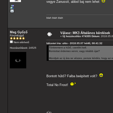
vegye Zanussit, abbol baj nem lehet
blah blah blah
Meg Győző
Válasz: MK3 Általános kérdések
Fórumfüggő
«
Új hozzászólás #74355 Dátum:
2018.05.07
Nem elérhető
Idézetet írta: ultio - 2018.05.07 hétfő, 08:41:32
Tönkrement a hűtő, cserélni kell.
Hozzászólások: 24525
Bontottat érdemes venni, vagy inkább újat?
Mondjuk az új ára se vészes, persze kérdés, hogy az o
Bontott hűtő? Falba beépített volt?
Total No Frost!