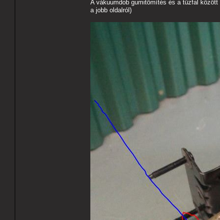
A vákuumdob gumitömítés és a tűzfal között 
a jobb oldalról)