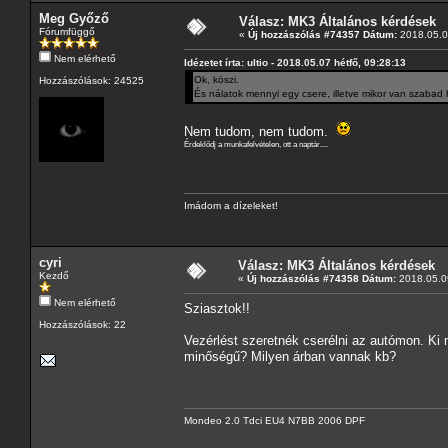
Meg Győző
Válasz: MK3 Általános kérdések
Fórumfüggő
«
Új hozzászólás #74357 Dátum:
2018.05.07
Nem elérhető
Idézetet írta: ultio - 2018.05.07 hétfő, 09:28:13
Ok, köszi.
Hozzászólások: 24525
És nálatok mennyi egy csere, illetve mikor van szabad 
Nem tudom, nem tudom.
Érdeklődj a munkafelvételen, ott a naptár....
Imádom a dízeleket!
cyri
Válasz: MK3 Általános kérdések
Kezdő
«
Új hozzászólás #74358 Dátum:
2018.05.09
Nem elérhető
Sziasztok!!
Hozzászólások: 22
Vezérlést szeretnék cserélni az autómon. Ki 
minőségű? Milyen árban vannak kb?
Mondeo 2.0 Tdci EU4 N7BB 2006 DPF