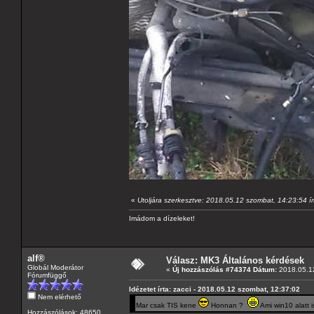
«
Utoljára szerkesztve: 2018.05.12 szombat, 14:23:54 
Imádom a dízeleket!
alf®
Válasz: MK3 Általános kérdések
Globál Moderátor
«
Új hozzászólás #74374 Dátum:
2018.05.12
Fórumfüggő
Idézetet írta: zacci - 2018.05.12 szombat, 12:37:02
Nem elérhető
Mar csak TIS kene
Honnan ?
Ami win10 alatt i
Hozzászólások: 48650