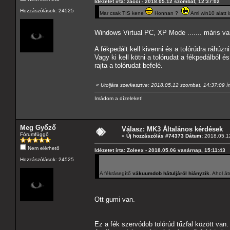
Idézetet írta: zacci - 2018.05.12 szombat, 12:37:02
Hozzászólások: 24525
Mar csak TIS kene
Honnan ?
Ami win10 alatt i
Windows Virtual PC, XP Mode ....... máris v
A fékpedált kell kivenni és a tolórúdra ráhúz
Vagy ki kell kötni a tolórudat a fékpedálból és
rajta a tolórudat befelé.
«
Utoljára szerkesztve: 2018.05.12 szombat, 14:37:09 
Imádom a dízeleket!
Meg Győző
Válasz: MK3 Általános kérdések
Fórumfüggő
«
Új hozzászólás #74373 Dátum:
2018.05.12
Nem elérhető
Idézetet írta: Zoleex - 2018.05.06 vasárnap, 15:11:43
Hozzászólások: 24525
A fékrásegítő
vákuumdob hátuljáról hiányzik
. Ahol á
Ott gumi van.
Ez a fék szervódob tolórúd tűzfal között van.