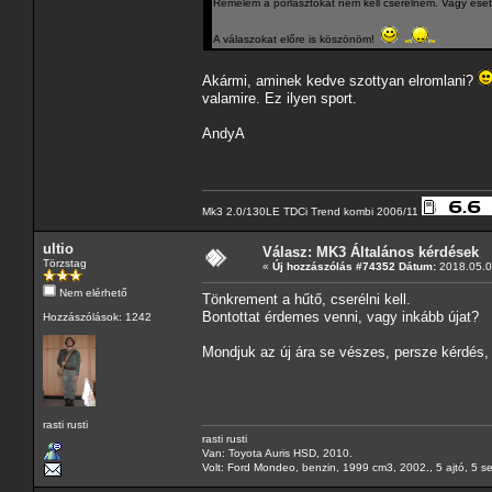
Remélem a porlasztókat nem kell cserélnem. Vagy eset
A válaszokat előre is köszönöm!
Akármi, aminek kedve szottyan elromlani?
valamire. Ez ilyen sport.
AndyA
Mk3 2.0/130LE TDCi Trend kombi 2006/11
ultio
Válasz: MK3 Általános kérdések
Törzstag
«
Új hozzászólás #74352 Dátum:
2018.05.07
Nem elérhető
Tönkrement a hűtő, cserélni kell.
Bontottat érdemes venni, vagy inkább újat?
Hozzászólások: 1242
Mondjuk az új ára se vészes, persze kérdés, 
rasti rusti
rasti rusti
Van: Toyota Auris HSD, 2010.
Volt: Ford Mondeo, benzin, 1999 cm3, 2002., 5 ajtó, 5 s