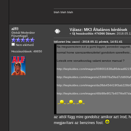
blah blah blah
alf®
Válasz: MK3 Általános kérdések
Globál Moderátor
«
Új hozzászólás #74366 Dátum:
2018.05.11
Fórumfüggő
Idézetet írta: zacci - 2018.05.11 péntek, 14:51:41
Nem elérhető
Na megszereztem ezt a gumi bigyot, porvedot vagymit. Cs
Hozzászólások: 48650
normal home szerszamkeszlettel gondolom szerelheto.
Letezik erre vonatkozolag valami service manual ?
http://kepkuldes.com/images/008001638a86dead821
http://kepkuldes.com/images/a1536876a5fed7cfd60fa
http://kepkuldes.com/images/da3fbb454419f3ab228b
http://kepkuldes.com/images/46b98e8f17b407f4e87d
az attól függ mire gondolsz amikor azt írod
megjavítani az benzines fost.