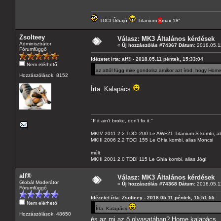
TDCI Űrhajó
Titanium
S
max 18"
Zsolteey
Válasz: MK3 Általános kérdések
Adminisztrátor
«
Új hozzászólás #74367 Dátum:
2018.05.11
Fórumfüggő
Idézetet írta: alf® - 2018.05.11 péntek, 15:33:04
Nem elérhető
az attól függ mire gondolsz amikor azt írod, hogy Hom
Hozzászólások: 8152
Írta. Kalapács
"If it ain't broke, don't fix it."
MKIV 2011 2.2 TDCI 200 Le AWF21 Titanium-S kombi, al
MKIII 2006 2.2 TDCI 155 Le Ghia kombi, alias Moncsi
múlt:
MKIII 2001 2.0 TDDI 115 Le Ghia kombi, alias Jógi
alf®
Válasz: MK3 Általános kérdések
Globál Moderátor
«
Új hozzászólás #74368 Dátum:
2018.05.11
Fórumfüggő
Idézetet írta: Zsolteey - 2018.05.11 péntek, 15:51:55
Nem elérhető
Írta. Kalapács
Hozzászólások: 48650
és az mi az ő olvasatában? Home kalapács