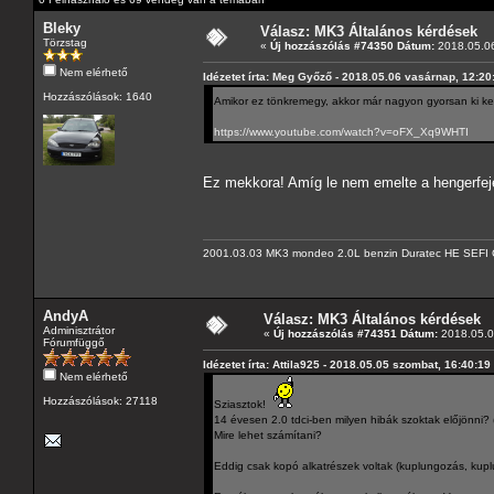
Bleky
Válasz: MK3 Általános kérdések
Törzstag
«
Új hozzászólás #74350 Dátum:
2018.05.06
Nem elérhető
Idézetet írta: Meg Győző - 2018.05.06 vasárnap, 12:20
Hozzászólások: 1640
Amikor ez tönkremegy, akkor már nagyon gyorsan ki kel
https://www.youtube.com/watch?v=oFX_Xq9WHTI
Ez mekkora! Amíg le nem emelte a hengerfeje
2001.03.03 MK3 mondeo 2.0L benzin Duratec HE SEFI 
AndyA
Válasz: MK3 Általános kérdések
Adminisztrátor
«
Új hozzászólás #74351 Dátum:
2018.05.07
Fórumfüggő
Idézetet írta: Attila925 - 2018.05.05 szombat, 16:40:19
Nem elérhető
Hozzászólások: 27118
Sziasztok!
14 évesen 2.0 tdci-ben milyen hibák szoktak előjönni
Mire lehet számítani?
Eddig csak kopó alkatrészek voltak (kuplungozás, kuplu