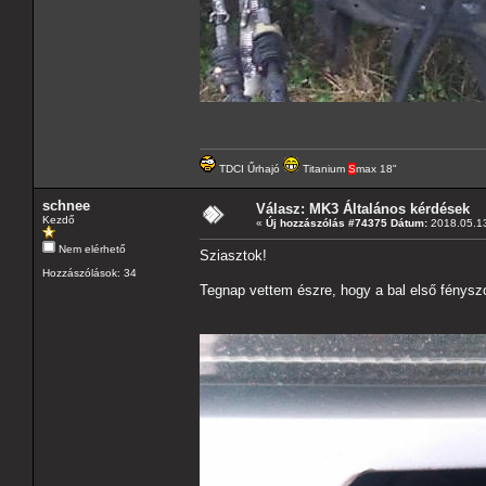
TDCI Űrhajó
Titanium
S
max 18"
schnee
Válasz: MK3 Általános kérdések
Kezdő
«
Új hozzászólás #74375 Dátum:
2018.05.13
Nem elérhető
Sziasztok!
Hozzászólások: 34
Tegnap vettem észre, hogy a bal első fénysz