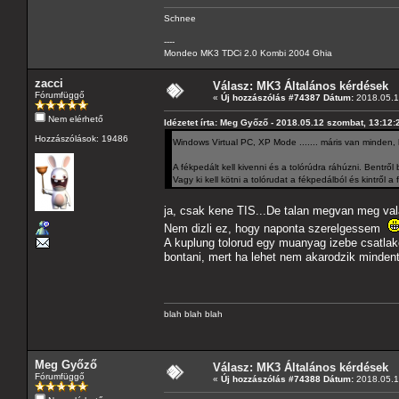
Schnee
----
Mondeo MK3 TDCi 2.0 Kombi 2004 Ghia
zacci
Válasz: MK3 Általános kérdések
Fórumfüggő
«
Új hozzászólás #74387 Dátum:
2018.05.14
Nem elérhető
Idézetet írta: Meg Győző - 2018.05.12 szombat, 13:12:
Hozzászólások: 19486
Windows Virtual PC, XP Mode ....... máris van minden,
A fékpedált kell kivenni és a tolórúdra ráhúzni. Bentr
Vagy ki kell kötni a tolórudat a fékpedálból és kintről a 
ja, csak kene TIS...De talan megvan meg vala
Nem dizli ez, hogy naponta szerelgessem
A kuplung tolorud egy muanyag izebe csatlak
bontani, mert ha lehet nem akarodzik mindent
blah blah blah
Meg Győző
Válasz: MK3 Általános kérdések
Fórumfüggő
«
Új hozzászólás #74388 Dátum:
2018.05.14