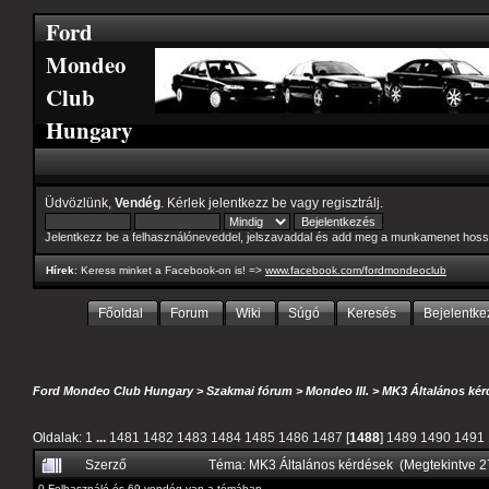
Ford
Mondeo
Club
Hungary
Üdvözlünk,
Vendég
. Kérlek
jelentkezz be
vagy
regisztrálj
.
Jelentkezz be a felhasználóneveddel, jelszavaddal és add meg a munkamenet hoss
Hírek
: Keress minket a Facebook-on is! =>
www.facebook.com/fordmondeoclub
Főoldal
Forum
Wiki
Súgó
Keresés
Bejelentke
Ford Mondeo Club Hungary
>
Szakmai fórum
>
Mondeo III.
>
MK3 Általános kér
Oldalak:
1
...
1481
1482
1483
1484
1485
1486
1487
[
1488
]
1489
1490
1491
Szerző
Téma: MK3 Általános kérdések (Megtekintve 
0 Felhasználó és 69 vendég van a témában