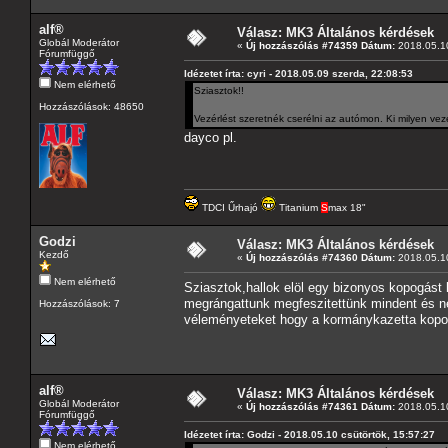
alf®
Válasz: MK3 Általános kérdések
Globál Moderátor
«
Új hozzászólás #74359 Dátum:
2018.05.10
Fórumfüggő
Idézetet írta: cyri - 2018.05.09 szerda, 22:08:53
Nem elérhető
Sziasztok!!
Hozzászólások: 48650
Vezérlést szeretnék cserélni az autómon. Ki milyen ve
dayco pl.
TDCI Űrhajó
Titanium
S
max 18"
Godzi
Válasz: MK3 Általános kérdések
Kezdő
«
Új hozzászólás #74360 Dátum:
2018.05.10
Nem elérhető
Sziasztok,hallok elöl egy bizonyos kopogást
megrángattunk megfeszitettünk mindent és ne
Hozzászólások: 7
véleményeteket hogy a kormánykazetta kopo
alf®
Válasz: MK3 Általános kérdések
Globál Moderátor
«
Új hozzászólás #74361 Dátum:
2018.05.10
Fórumfüggő
Idézetet írta: Godzi - 2018.05.10 csütörtök, 15:57:27
Nem elérhető