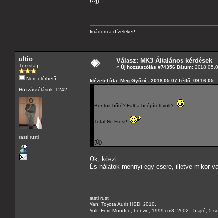
(Új)
Imádom a dízeleket!
ultio
Válasz: MK3 Általános kérdések
Törzstag
«
Új hozzászólás #74356 Dátum:
2018.05.07
Nem elérhető
Idézetet írta: Meg Győző - 2018.05.07 hétfő, 09:16:05
Hozzászólások: 1242
Bontott hűtő? Falba beépített volt?
Total No Frost!
rasti rusti
(Új)
Ok, köszi.
És nálatok mennyi egy csere, illetve mikor v
rasti rusti
Van: Toyota Auris HSD, 2010.
Volt: Ford Mondeo, benzin, 1999 cm3, 2002., 5 ajtó, 5 s