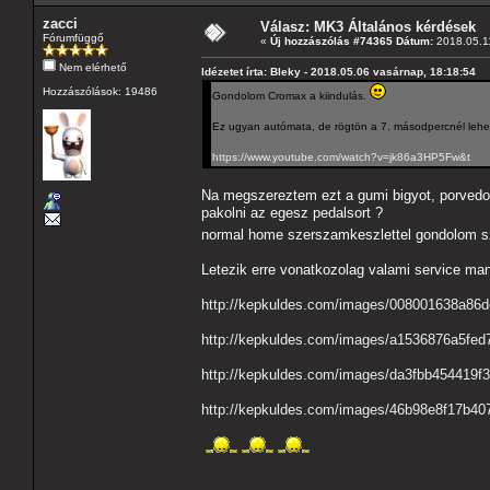
zacci
Válasz: MK3 Általános kérdések
Fórumfüggő
«
Új hozzászólás #74365 Dátum:
2018.05.11
Nem elérhető
Idézetet írta: Bleky - 2018.05.06 vasárnap, 18:18:54
Hozzászólások: 19486
Gondolom Cromax a kiindulás.
Ez ugyan autómata, de rögtön a 7. másodpercnél lehet 
https://www.youtube.com/watch?v=jk86a3HP5Fw&t
Na megszereztem ezt a gumi bigyot, porvedot 
pakolni az egesz pedalsort ?
normal home szerszamkeszlettel gondolom sz
Letezik erre vonatkozolag valami service man
http://kepkuldes.com/images/008001638a86
http://kepkuldes.com/images/a1536876a5fed
http://kepkuldes.com/images/da3fbb454419f
http://kepkuldes.com/images/46b98e8f17b40