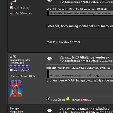
Kezdő
«
Új hozzászólás #74381 Dátum:
2018.05.13
Nem elérhető
Idézetet írta: alf® - 2018.05.13 vasárnap, 19:03:40
hőmérséklet érzékelő hiba a töltő levegő rendszerben.
Hozzászólások: 84
Létezhet, hogy meleg inditasnal ettől megy el
2001 Ford Mondeo 2.0 TDDI
alf®
Válasz: MK3 Általános kérdések
Globál Moderátor
«
Új hozzászólás #74382 Dátum:
2018.05.13
Fórumfüggő
Idézetet írta: gnorbi - 2018.05.13 vasárnap, 19:17:16
Nem elérhető
Létezhet, hogy meleg inditasnal ettől megy el az alap
Hozzászólások: 48650
Erőtlen igen.A MAP hibája okozhat ilyet.de a
TDCI Űrhajó
Titanium
S
max 18"
Ferqo
Válasz: MK3 Általános kérdések
Megszállott
«
Új hozzászólás #74383 Dátum:
2018.05.13