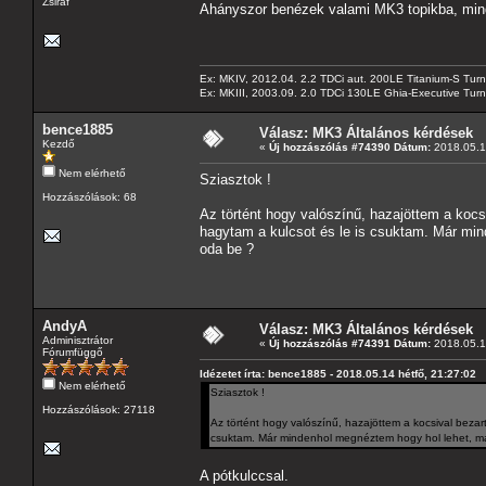
Zsiráf
Ahányszor benézek valami MK3 topikba, mind
Ex: MKIV, 2012.04. 2.2 TDCi aut. 200LE Titanium-S Turn
Ex: MKIII, 2003.09. 2.0 TDCi 130LE Ghia-Executive Turni
bence1885
Válasz: MK3 Általános kérdések
Kezdő
«
Új hozzászólás #74390 Dátum:
2018.05.14
Nem elérhető
Sziasztok !
Hozzászólások: 68
Az történt hogy valószínű, hazajöttem a kocs
hagytam a kulcsot és le is csuktam. Már min
oda be ?
AndyA
Válasz: MK3 Általános kérdések
Adminisztrátor
«
Új hozzászólás #74391 Dátum:
2018.05.14
Fórumfüggő
Idézetet írta: bence1885 - 2018.05.14 hétfő, 21:27:02
Nem elérhető
Sziasztok !
Hozzászólások: 27118
Az történt hogy valószínű, hazajöttem a kocsival bezar
csuktam. Már mindenhol megnéztem hogy hol lehet, má
A pótkulccsal.