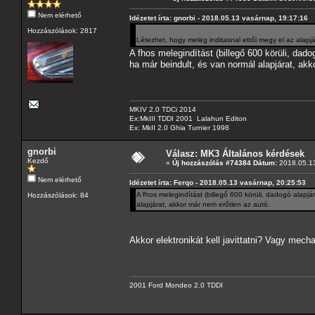
Nem elérhető
Idézetet írta: gnorbi - 2018.05.13 vasárnap, 19:17:16
Hozzászólások: 2817
Létezhet, hogy meleg inditasnal ettől megy el az alap
A fhos melegindítást (billegő 600 körüli, dado
ha már beindult, és van normál alapjárat, akk
MKIV 2.0 TDCi 2014
Ex:MkIII TDDI 2001 Lalahun Editon
Ex: MkII 2.0 Ghia Turnier 1998
gnorbi
Válasz: MK3 Általános kérdések
Kezdő
«
Új hozzászólás #74384 Dátum:
2018.05.13
Nem elérhető
Idézetet írta: Ferqo - 2018.05.13 vasárnap, 20:25:53
A fhos melegindítást (billegő 600 körüli, dadogó alapjá
Hozzászólások: 84
alapjárat, akkor már nem erőtlen az autó.
Akkor elektronikát kell javittatni? Vagy mecha
2001 Ford Mondeo 2.0 TDDI