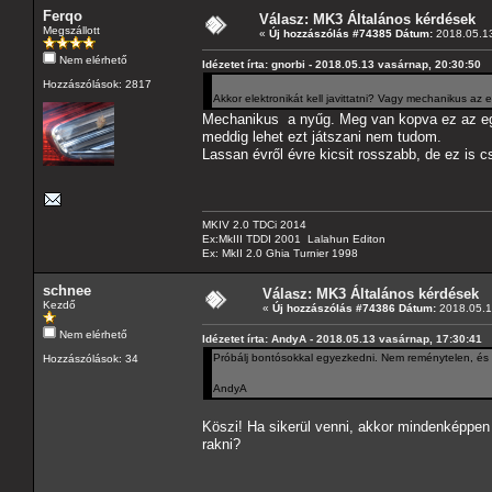
Ferqo
Válasz: MK3 Általános kérdések
Megszállott
«
Új hozzászólás #74385 Dátum:
2018.05.13
Nem elérhető
Idézetet írta: gnorbi - 2018.05.13 vasárnap, 20:30:50
Hozzászólások: 2817
Akkor elektronikát kell javittatni? Vagy mechanikus az el
Mechanikus a nyűg. Meg van kopva ez az egys
meddig lehet ezt játszani nem tudom.
Lassan évről évre kicsit rosszabb, de ez is 
MKIV 2.0 TDCi 2014
Ex:MkIII TDDI 2001 Lalahun Editon
Ex: MkII 2.0 Ghia Turnier 1998
schnee
Válasz: MK3 Általános kérdések
Kezdő
«
Új hozzászólás #74386 Dátum:
2018.05.14
Nem elérhető
Idézetet írta: AndyA - 2018.05.13 vasárnap, 17:30:41
Próbálj bontósokkal egyezkedni. Nem reménytelen, és 
Hozzászólások: 34
AndyA
Köszi! Ha sikerül venni, akkor mindenképpen a
rakni?