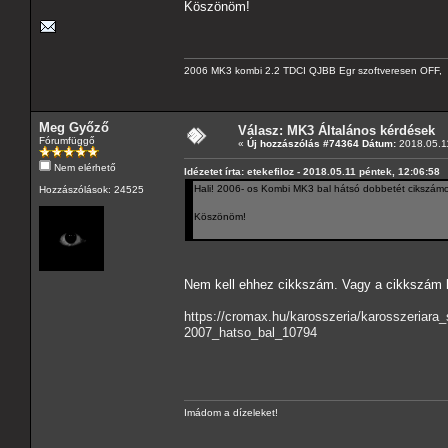
Köszönöm!
2006 MK3 kombi 2.2 TDCI QJBB Egr szoftveresen OFF, C
Meg Győző
Válasz: MK3 Általános kérdések
Fórumfüggő
«
Új hozzászólás #74364 Dátum:
2018.05.11
Nem elérhető
Idézetet írta: etekefiloz - 2018.05.11 péntek, 12:06:58
Hali! 2006- os Kombi MK3 bal hátsó dobbetét cikszámot 
Hozzászólások: 24525
Köszönöm!
Nem kell ehhez cikkszám. Vagy a cikkszám 
https://cromax.hu/karosszeria/karosszeria
2007_hatso_bal_10794
Imádom a dízeleket!