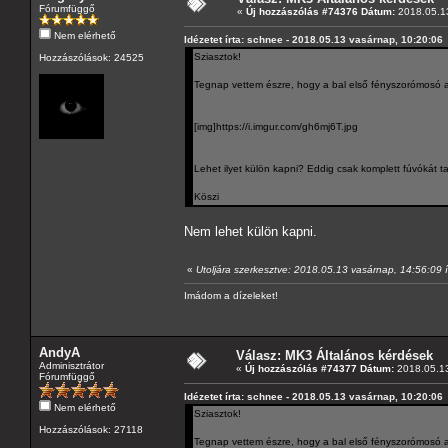
Fórumfüggő
«
Új hozzászólás #74376 Dátum:
2018.05.13
Nem elérhető
Idézetet írta: schnee - 2018.05.13 vasárnap, 10:20:06
Sziasztok!
Hozzászólások: 24525
Tegnap vettem észre, hogy a bal első fényszorómosó az
[img]https://i.imgur.com/gh6mj6T.jpg
Lehet ilyet külön kapni? Eddig csak komplett fúvókát ta
Köszi
Nem lehet külön kapni.
«
Utoljára szerkesztve: 2018.05.13 vasárnap, 14:56:09 í
Imádom a dízeleket!
AndyA
Válasz: MK3 Általános kérdések
Adminisztrátor
«
Új hozzászólás #74377 Dátum:
2018.05.13
Fórumfüggő
Idézetet írta: schnee - 2018.05.13 vasárnap, 10:20:06
Nem elérhető
Sziasztok!
Hozzászólások: 27118
Tegnap vettem észre, hogy a bal első fényszorómosó az