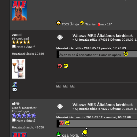
TDCI Űrhajó
Titanium
S
max 18"
zacci
Válasz: MK3 Általános kérdések
Fórumfüggő
«
Új hozzászólás #74369 Dátum:
2018.05.12
Nem elérhető
Idézetet írta: alf® - 2018.05.11 péntek, 17:20:09
Hozzászólások: 19486
és az mi az ő olvasatában? Home kalapács.
blah blah blah
alf®
Válasz: MK3 Általános kérdések
Globál Moderátor
«
Új hozzászólás #74370 Dátum:
2018.05.12
Fórumfüggő
Idézetet írta: zacci - 2018.05.12 szombat, 09:59:08
Nem elérhető
Hozzászólások: 48650
csá Norb.