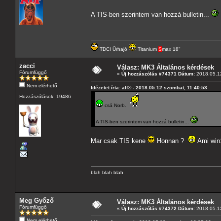
A TIS-ben szerintem van hozzá bulletin...
TDCI Űrhajó
Titanium
S
max 18"
zacci
Válasz: MK3 Általános kérdések
Fórumfüggő
«
Új hozzászólás #74371 Dátum:
2018.05.12
Nem elérhető
Idézetet írta: alf® - 2018.05.12 szombat, 11:40:53
Hozzászólások: 19486
csá Norb.
A TIS-ben szerintem van hozzá bulletin...
Mar csak TIS kene
Honnan ?
Ami win1
blah blah blah
Meg Győző
Válasz: MK3 Általános kérdések
Fórumfüggő
«
Új hozzászólás #74372 Dátum:
2018.05.12
Nem elérhető