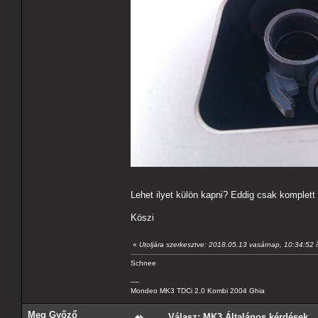
Lehet ilyet külön kapni? Eddig csak komplett 
Köszi
«
Utoljára szerkesztve: 2018.05.13 vasárnap, 10:34:52 
Schnee
----
Mondeo MK3 TDCi 2.0 Kombi 2004 Ghia
Meg Győző
Válasz: MK3 Általános kérdések