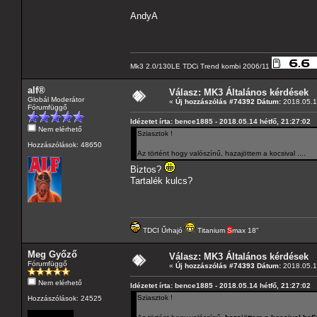
AndyA
Mk3 2.0/130LE TDCi Trend kombi 2006/11
alf®
Válasz: MK3 Általános kérdések
Globál Moderátor
«
Új hozzászólás #74392 Dátum:
2018.05.14
Fórumfüggő
Idézetet írta: bence1885 - 2018.05.14 hétfő, 21:27:02
Nem elérhető
Sziasztok !
Hozzászólások: 48650
Az történt hogy valószínű, hazajöttem a kocsival ....
Biztos?
Tartalék kulcs?
TDCI Űrhajó
Titanium
S
max 18"
Meg Győző
Válasz: MK3 Általános kérdések
Fórumfüggő
«
Új hozzászólás #74393 Dátum:
2018.05.14
Nem elérhető
Idézetet írta: bence1885 - 2018.05.14 hétfő, 21:27:02
Sziasztok !
Hozzászólások: 24525