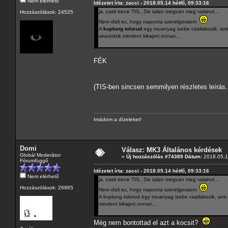
Nem elérhető
Idézetet írta: zacci - 2018.05.14 hétfő, 09:33:16
ja, csak kene TIS...De talan megvan meg valahol...
Hozzászólások: 24525
Nem dizli ez, hogy naponta szerelgessem
A
kuplung tolorud
egy muanyag izebe csatlakozik, ami 
akarodzik mindent kikapni onnan...
FÉK
(TIS-ben sincsen semmilyen részletes leírá
Imádom a dízeleket!
Domi
Válasz: MK3 Általános kérdések
Globál Moderátor
«
Új hozzászólás #74389 Dátum:
2018.05.14
Fórumfüggő
Idézetet írta: zacci - 2018.05.14 hétfő, 09:33:16
Nem elérhető
ja, csak kene TIS...De talan megvan meg valahol...
Hozzászólások: 26965
Nem dizli ez, hogy naponta szerelgessem
A kuplung tolorud egy muanyag izebe csatlakozik, ami 
mindent kikapni onnan...
Még nem bontottad el azt a kocsit?