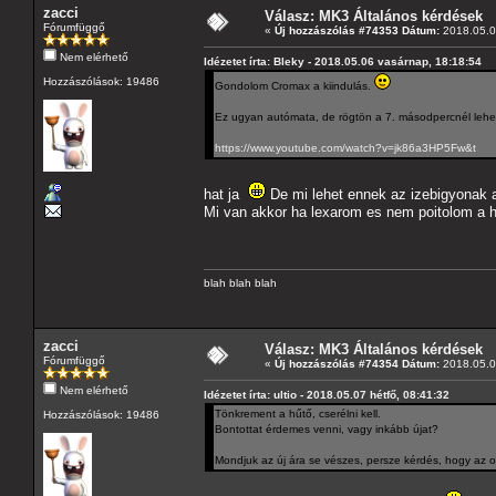
zacci
Válasz: MK3 Általános kérdések
Fórumfüggő
«
Új hozzászólás #74353 Dátum:
2018.05.07
Nem elérhető
Idézetet írta: Bleky - 2018.05.06 vasárnap, 18:18:54
Hozzászólások: 19486
Gondolom Cromax a kiindulás.
Ez ugyan autómata, de rögtön a 7. másodpercnél lehet 
https://www.youtube.com/watch?v=jk86a3HP5Fw&t
hat ja
De mi lehet ennek az izebigyonak a 
Mi van akkor ha lexarom es nem poitolom a h
blah blah blah
zacci
Válasz: MK3 Általános kérdések
Fórumfüggő
«
Új hozzászólás #74354 Dátum:
2018.05.07
Nem elérhető
Idézetet írta: ultio - 2018.05.07 hétfő, 08:41:32
Tönkrement a hűtő, cserélni kell.
Hozzászólások: 19486
Bontottat érdemes venni, vagy inkább újat?
Mondjuk az új ára se vészes, persze kérdés, hogy az o