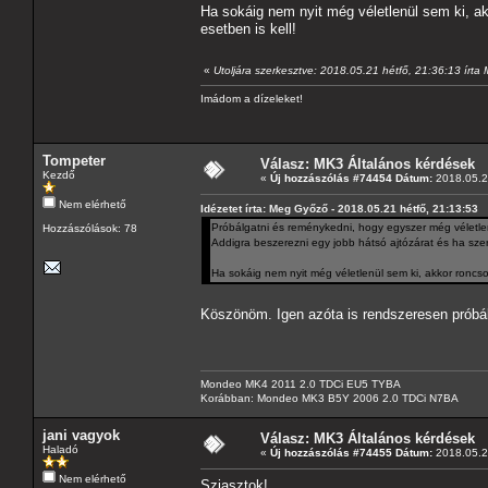
Ha sokáig nem nyit még véletlenül sem ki, ak
esetben is kell!
«
Utoljára szerkesztve: 2018.05.21 hétfő, 21:36:13 írt
Imádom a dízeleket!
Tompeter
Válasz: MK3 Általános kérdések
Kezdő
«
Új hozzászólás #74454 Dátum:
2018.05.21
Nem elérhető
Idézetet írta: Meg Győző - 2018.05.21 hétfő, 21:13:53
Próbálgatni és reménykedni, hogy egyszer még véletlenül
Hozzászólások: 78
Addigra beszerezni egy jobb hátsó ajtózárat és ha szere
Ha sokáig nem nyit még véletlenül sem ki, akkor roncsol
Köszönöm. Igen azóta is rendszeresen próbál
Mondeo MK4 2011 2.0 TDCi EU5 TYBA
Korábban: Mondeo MK3 B5Y 2006 2.0 TDCi N7BA
jani vagyok
Válasz: MK3 Általános kérdések
Haladó
«
Új hozzászólás #74455 Dátum:
2018.05.2
Nem elérhető
Sziasztok!