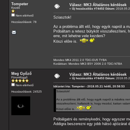
Tompeter
Válasz: MK3 Általános kérdések
Kezdő
«
Új hozzászólás #74452 Dátum:
2018.05.21
Nem elérhető
Sziasztok!
Hozzászólások: 78
Az a probléma állt elő, hogy egyik napról a m
Próbáltam a retesz bütyköt visszafeszíteni, h
erre, mit lehetne vele kezdeni?
Köszi előre is.
Mondeo MK4 2011 2.0 TDCi EU5 TYBA
Korábban: Mondeo MK3 B5Y 2006 2.0 TDCi N7BA
Meg Győző
Válasz: MK3 Általános kérdések
Fórumfüggő
«
Új hozzászólás #74453 Dátum:
2018.05.21
Nem elérhető
Idézetet írta: Tompeter - 2018.05.21 hétfő, 20:58:53
Sziasztok!
Hozzászólások: 24525
Az a probléma állt elő, hogy egyik napról a másikra nem
visszafeszíteni, hallatszik is, hogy mozdul, kattan vala
Köszi előre is.
Próbálgatni és reménykedni, hogy egyszer még 
Addigra beszerezni egy jobb hátsó ajtózárat é