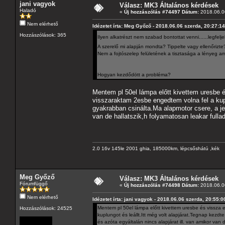
jani vagyok
Válasz: MK3 Általános kérdések
Haladó
«
Új hozzászólás #74497 Dátum:
2018.06.06
Nem elérhető
Idézetet írta: Meg Győző - 2018.06.06 szerda, 20:27:14
Hozzászólások: 365
Ilyen alkatrészt nem szabad bontottat venni......legfel
A szerelő mi alapján mondta? Tippelte vagy ellenőrizte
Nem a fojtószelep felületének a tisztasága a lényeg am
Hogyan kezdődött a probléma?
Mentem pl 50el lámpa előtt kivettem uresbe és
visszaraktam 2esbe engedtem volna fel a kuplu
gyakrabban csinálta.Ma alapmotor csere, a jel
van de hallatszik,h folyamatosan leakar fullad
2.0 16v 145le 2001 ghia, 185000km, lépcsőshátú ,kék
Meg Győző
Válasz: MK3 Általános kérdések
Fórumfüggő
«
Új hozzászólás #74498 Dátum:
2018.06.06
Nem elérhető
Idézetet írta: jani vagyok - 2018.06.06 szerda, 20:55:0
Mentem pl 50el lámpa előtt kivettem uresbe és vissza e
Hozzászólások: 24525
kuplungot és leállt.Itt még volt alapjárat.Tegnap kezd
és azóta egyáltalán nincs alapjárat ill. van amikor van d