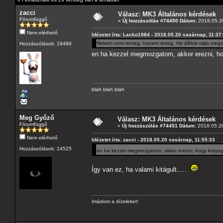
zacci
Válasz: MK3 Általános kérdések
Fórumfüggő
«
Új hozzászólás #74450 Dátum:
2018.05.20
Nem elérhető
Idézetet írta: Lacko1984 - 2018.05.20 vasárnap, 11:37
Nekem nem remeg, hanem rezeg. Ha állítok rajta megs
Hozzászólások: 19486
en ha kezzel megmozgatom, akkor erezni, 
blah blah blah
Meg Győző
Válasz: MK3 Általános kérdések
Fórumfüggő
«
Új hozzászólás #74451 Dátum:
2018.05.20
Nem elérhető
Idézetet írta: zacci - 2018.05.20 vasárnap, 11:55:33
Hozzászólások: 24525
en ha kezzel megmozgatom, akkor erezni, hogy koty
Így van ez, ha valami kitágult.....
Imádom a dízeleket!