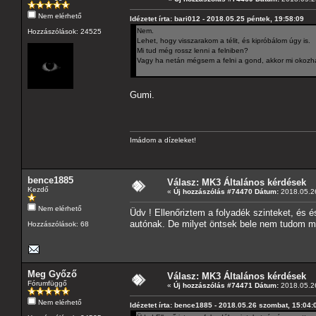
Nem elérhető
Idézetet írta: bari012 - 2018.05.25 péntek, 19:58:09
Nem.
Hozzászólások: 24525
Lehet, hogy visszarakom a télit, és kipróbálom úgy is.
Mi tud még rossz lenni a felniben?
Vagy ha netán mégsem a felni a gond, akkor mi okozha
Gumi.
Imádom a dízeleket!
bence1885
Válasz: MK3 Általános kérdések
Kezdő
«
Új hozzászólás #74470 Dátum:
2018.05.26
Nem elérhető
Üdv ! Ellenőriztem a folyadék szinteket, és 
autónak. De milyet öntsek bele nem tudom mive
Hozzászólások: 68
Meg Győző
Válasz: MK3 Általános kérdések
Fórumfüggő
«
Új hozzászólás #74471 Dátum:
2018.05.26
Nem elérhető
Idézetet írta: bence1885 - 2018.05.26 szombat, 15:04: