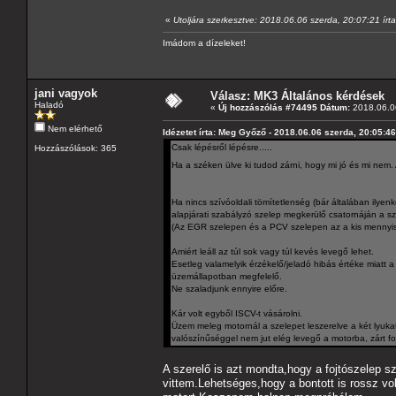
«
Utoljára szerkesztve: 2018.06.06 szerda, 20:07:21 ír
Imádom a dízeleket!
jani vagyok
Válasz: MK3 Általános kérdések
Haladó
«
Új hozzászólás #74495 Dátum:
2018.06.06
Nem elérhető
Idézetet írta: Meg Győző - 2018.06.06 szerda, 20:05:46
Csak lépésről lépésre.....
Hozzászólások: 365
Ha a széken ülve ki tudod zárni, hogy mi jó és mi ne
Ha nincs szívóoldali tömítetlenség (bár általában ilye
alapjárati szabályzó szelep megkerülő csatornáján a sze
(Az EGR szelepen és a PCV szelepen az a kis mennyi
Amiért leáll az túl sok vagy túl kevés levegő lehet.
Esetleg valamelyik érzékelő/jeladó hibás értéke miatt a
üzemállapotban megfelelő.
Ne szaladjunk ennyire előre.
Kár volt egyből ISCV-t vásárolni.
Üzem meleg motornál a szelepet leszerelve a két lyukat 
valószínűséggel nem jut elég levegő a motorba, zárt foj
A szerelő is azt mondta,hogy a fojtószelep s
vittem.Lehetséges,hogy a bontott is rossz vol