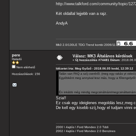
http://www.talkford.com/community/topic/1272
Két oldallal lejjebb van a rajz.
AndyA
Mk3 2.0/130LE TDCi Trend kombi 2006/11
pere
Válasz: MK3 Általános kérdések
Haladó
«
Új hozzászólás #74481 Dátum:
2018.06.0
Nem elérhető
Idézetet írta: Meg Győző - 2018.06.05 kedd, 12:39:12
Talán van FAQ a szíj cseréről. (meg egy rakás yt videó)
Hozzászólások: 156
Egyébként meg annyival lesz más, hogy a főtengelyről
Én inkább még mindig megcsinálnám/megcsináltatnám 
Szia!!
Ez csak egy ideiglenes megoldás lesz,meg c
De kell egy kisebb szíj,hogy el tudjam vinni e
2000 \ 4ajtós \ Ford Mondeo 2.0 Tddi
2002 / 4ajtós / Ford Mondeo 2.0 Benzines