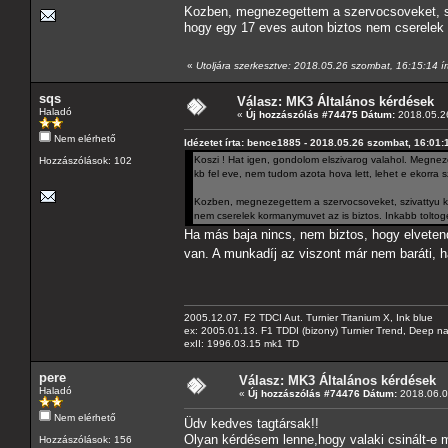
Kozben, megnezegettem a szervocsoveket, sz
hogy egy 17 eves auton biztos nem cserelek 
«
Utoljára szerkesztve: 2018.05.26 szombat, 16:15:14 
sqs
Válasz: MK3 Általános kérdések
Haladó
«
Új hozzászólás #74475 Dátum:
2018.05.26
Nem elérhető
Idézetet írta: bence1885 - 2018.05.26 szombat, 16:01:
Koszi ! Hat igen, gondolom elszivarog valahol. Megneze
Hozzászólások: 102
kb fel eve, nem tudom azota hova lett, lehet e ekorra
Kozben, megnezegettem a szervocsoveket, szivattyu k
nem cserelek kormanymuvet az is biztos. Inkabb toltog
Ha más baja nincs, nem biztos, hogy elvetend
van. A munkadíj az viszont már nem baráti,
2005.12.07. F2 TDCI Aut. Turnier Titanium X, Ink blue
ex: 2005.01.13. F1 TDDI (bizony) Turnier Trend, Deep n
exII: 1996.03.15 mk1 TD
pere
Válasz: MK3 Általános kérdések
Haladó
«
Új hozzászólás #74476 Dátum:
2018.06.0
Nem elérhető
Üdv kedves tagtársak!!
Olyan kérdésem lenne,hogy valaki csinált-e m
Hozzászólások: 156