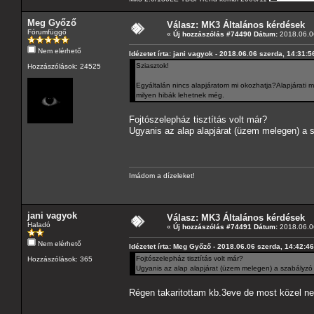
Meg Győző
Válasz: MK3 Általános kérdések
Fórumfüggő
«
Új hozzászólás #74490 Dátum:
2018.06.06
Nem elérhető
Idézetet írta: jani vagyok - 2018.06.06 szerda, 14:31:5
Sziasztok!
Hozzászólások: 24525
Egyáltalán nincs alapjáratom mi okozhatja?Alapjárati m
milyen hibák lehetnek még.
Fojtószelepház tisztítás volt már?
Ugyanis az alap alapjárat (üzem melegen) a 
Imádom a dízeleket!
jani vagyok
Válasz: MK3 Általános kérdések
Haladó
«
Új hozzászólás #74491 Dátum:
2018.06.06
Nem elérhető
Idézetet írta: Meg Győző - 2018.06.06 szerda, 14:42:46
Fojtószelepház tisztítás volt már?
Hozzászólások: 365
Ugyanis az alap alapjárat (üzem melegen) a szabályzó 
Régen takaritottam kb.3eve de most közel ne