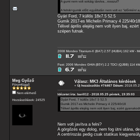
A gumi nem volt sokáig tárolva...rosszul?
A felnik+gumik előtt egyáltalán nem volt ez
"időnként a
Gyári Ford, 7 küllős 18x7.5 52.5
Gumik 2017-es Michelin Primacy 4 225/40r18
Télivel április elejéig nem volt ilyen baj, e
szépen futnak.
2008 Mondeo Titanium-X (BA7) 2.5T (HUBA) 162 kW - Mo
Past: 2006 Mondeo GHIA (B5Y) 2.2 TDCI (QJBB) 114 k
Meg Győző
Válasz: MK3 Általános kérdések
Fórumfüggő
«
Új hozzászólás #74467 Dátum:
2018.05.25
Nem elérhető
Idézetet írta: bari012 - 2018.05.25 péntek, 19:35:03
Gyári Ford, 7 küllős 18x7.5 52.5
Hozzászólások: 24525
Gumik 2017-es Michelin Primacy 4 225/40r18
Télivel április elejéig nem volt ilyen baj, ezért gyanak
Nem volt javítva a felni?
A görgőzés egy dolog, nem fog ütni utána, de
A centrírozás pedig csak statikus kiegyensúl