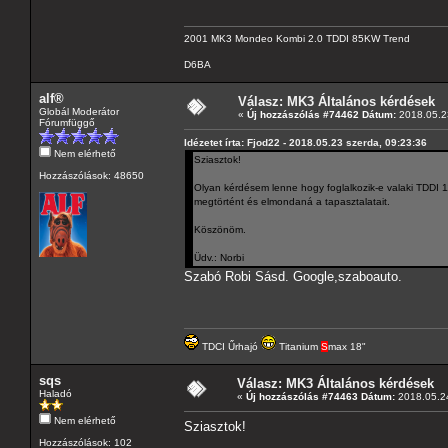
2001 MK3 Mondeo Kombi 2.0 TDDI 85KW Trend
D6BA
alf®
Válasz: MK3 Általános kérdések
Globál Moderátor
«
Új hozzászólás #74462 Dátum:
2018.05.23
Fórumfüggő
Idézetet írta: Fjod22 - 2018.05.23 szerda, 09:23:36
Nem elérhető
Sziasztok!
Hozzászólások: 48650
Olyan kérdésem lenne hogy foglalkozik-e valaki TDDI 1
megtörtént és elmondaná a tapasztalatait.
Köszönöm.
Üdv.: Norbi
Szabó Robi Sásd. Google,szaboauto.
TDCI Űrhajó
Titanium
S
max 18"
sqs
Válasz: MK3 Általános kérdések
Haladó
«
Új hozzászólás #74463 Dátum:
2018.05.24
Nem elérhető
Sziasztok!
Hozzászólások: 102