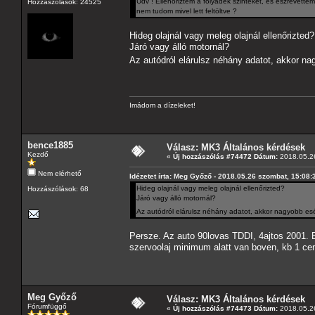
Üdv ! Ellenőriztem a folyadék szinteket, és észrevette
Hozzászólások: 24525
nem tudom mivel lett feltöltve ?
Hideg olajnál vagy meleg olajnál ellenőrizted?
Járó vagy álló motornál?
Az autódról elárulsz néhány adatot, akkor na
Imádom a dízeleket!
bence1885
Válasz: MK3 Általános kérdések
Kezdő
«
Új hozzászólás #74472 Dátum:
2018.05.26
Nem elérhető
Idézetet írta: Meg Győző - 2018.05.26 szombat, 15:08:
Hideg olajnál vagy meleg olajnál ellenőrizted?
Hozzászólások: 68
Járó vagy álló motornál?
Az autódról elárulsz néhány adatot, akkor nagyobb esé
Persze. Az auto 90lovas TDDI, 4ajtos 2001. Es
szervoolaj minimum alatt van boven, kb 1 cen
Meg Győző
Válasz: MK3 Általános kérdések
Fórumfüggő
«
Új hozzászólás #74473 Dátum:
2018.05.26