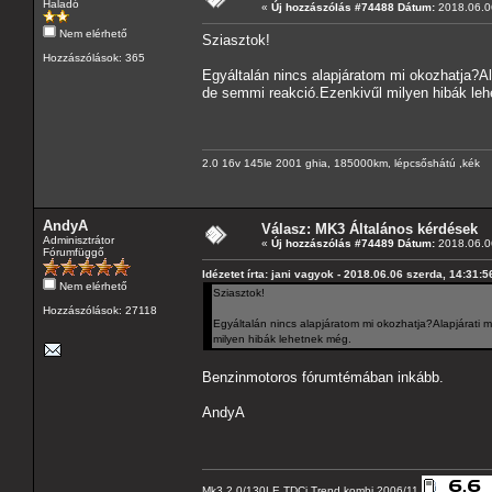
Haladó
«
Új hozzászólás #74488 Dátum:
2018.06.06
Nem elérhető
Sziasztok!
Hozzászólások: 365
Egyáltalán nincs alapjáratom mi okozhatja?Ala
de semmi reakció.Ezenkivűl milyen hibák le
2.0 16v 145le 2001 ghia, 185000km, lépcsőshátú ,kék
AndyA
Válasz: MK3 Általános kérdések
Adminisztrátor
«
Új hozzászólás #74489 Dátum:
2018.06.06
Fórumfüggő
Idézetet írta: jani vagyok - 2018.06.06 szerda, 14:31:5
Nem elérhető
Sziasztok!
Hozzászólások: 27118
Egyáltalán nincs alapjáratom mi okozhatja?Alapjárati m
milyen hibák lehetnek még.
Benzinmotoros fórumtémában inkább.
AndyA
Mk3 2.0/130LE TDCi Trend kombi 2006/11