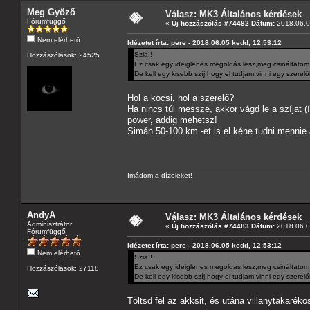
Meg Győző
Válasz: MK3 Általános kérdések
Fórumfüggő
«
Új hozzászólás #74482 Dátum:
2018.06.0
Nem elérhető
Idézetet írta: pere - 2018.06.05 kedd, 12:53:12
Szia!!
Hozzászólások: 24525
Ez csak egy ideiglenes megoldás lesz,meg csináltatom
De kell egy kisebb szíj,hogy el tudjam vinni egy szerelőh
Hol a kocsi, hol a szerelő?
Ha nincs túl messze, akkor vágd le a szíjat (í
power, addig mehetsz!
Simán 50-100 km -et is el kéne tudni mennie 
Imádom a dízeleket!
AndyA
Válasz: MK3 Általános kérdések
Adminisztrátor
«
Új hozzászólás #74483 Dátum:
2018.06.0
Fórumfüggő
Idézetet írta: pere - 2018.06.05 kedd, 12:53:12
Nem elérhető
Szia!!
Ez csak egy ideiglenes megoldás lesz,meg csináltatom
Hozzászólások: 27118
De kell egy kisebb szíj,hogy el tudjam vinni egy szerelőh
Töltsd fel az akksit, és utána villanytakaré