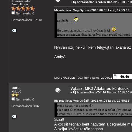
Adminisztrátor
«
Új hozzászólás #74485 Dátum:
2018.06.0
Fórumfüggő
Idézetet írta: Meg Győző - 2018.06.05 kedd, 12:59:43
Nem elérhető
Hozzászólások: 27118
Elkéstél.....
Én azért javasoltam a szíj levágását is!
Beállt csapágyas ékszíjtárcsával csak problémát gener
Nyilván szíj nélkül. Nem felgyújtani akarja az
AndyA
Mk3 2.0/130LE TDCi Trend kombi 2006/11
pere
Válasz: MK3 Általános kérdések
Haladó
«
Új hozzászólás #74486 Dátum:
2018.06.0
Nem elérhető
Idézetet írta: Meg Győző - 2018.06.05 kedd, 12:55:52
Hol a kocsi, hol a szerelő?
Hozzászólások: 156
Ha nincs túl messze, akkor vágd le a szíjat (így legalá
Simán 50-100 km -et is el kéne tudni mennie a jó akkuv
Szia!!
A kocsit tegnap bent hagytam a cégnél,de m
A szíjat levágtuk róla tegnap.