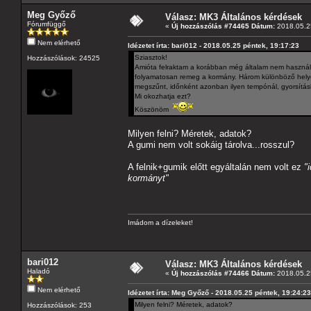
Meg Győző
Válasz: MK3 Általános kérdések
Fórumfüggő
«
Új hozzászólás #74465 Dátum:
2018.05.25
Nem elérhető
Idézetet írta: bari012 - 2018.05.25 péntek, 19:17:23
Sziasztok!
Hozzászólások: 24525
Amióta felraktam a korábban még általam nem használt a
folyamatosan remeg a kormány. Három különböző helyen 
megszűnt, időnként azonban ilyen tempónál, gyorsításk
Mi okozhatja ezt?
Köszönöm
Milyen felni? Méretek, adatok?
A gumi nem volt sokáig tárolva...rosszul?
A felnik+gumik előtt egyáltalán nem volt ez
"
kormányt"
Imádom a dízeleket!
bari012
Válasz: MK3 Általános kérdések
Haladó
«
Új hozzászólás #74466 Dátum:
2018.05.25
Nem elérhető
Idézetet írta: Meg Győző - 2018.05.25 péntek, 19:24:23
Milyen felni? Méretek, adatok?
Hozzászólások: 253