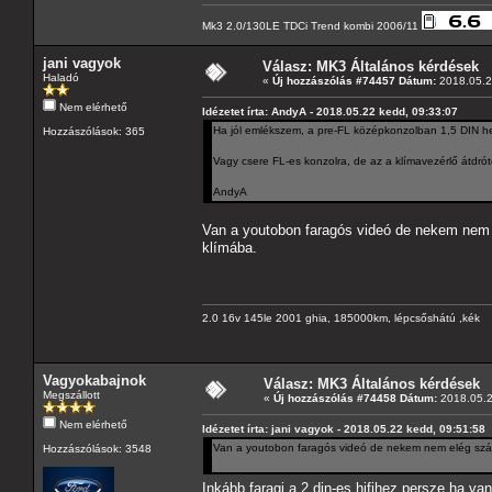
Mk3 2.0/130LE TDCi Trend kombi 2006/11
jani vagyok
Válasz: MK3 Általános kérdések
Haladó
«
Új hozzászólás #74457 Dátum:
2018.05.2
Nem elérhető
Idézetet írta: AndyA - 2018.05.22 kedd, 09:33:07
Ha jól emlékszem, a pre-FL középkonzolban 1,5 DIN he
Hozzászólások: 365
Vagy csere FL-es konzolra, de az a klímavezérlő átdrót
AndyA
Van a youtobon faragós videó de nekem nem 
klímába.
2.0 16v 145le 2001 ghia, 185000km, lépcsőshátú ,kék
Vagyokabajnok
Válasz: MK3 Általános kérdések
Megszállott
«
Új hozzászólás #74458 Dátum:
2018.05.2
Nem elérhető
Idézetet írta: jani vagyok - 2018.05.22 kedd, 09:51:58
Van a youtobon faragós videó de nekem nem elég száj
Hozzászólások: 3548
Inkább faragj a 2 din-es hifihez,persze,ha v