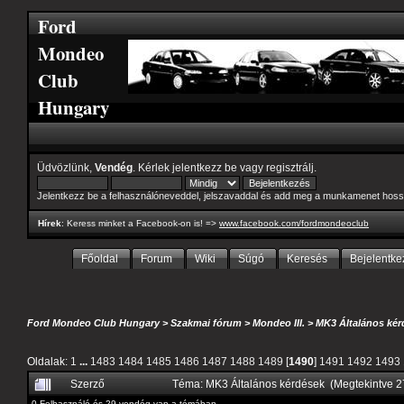
Ford
Mondeo
Club
Hungary
Üdvözlünk,
Vendég
. Kérlek
jelentkezz be
vagy
regisztrálj
.
Jelentkezz be a felhasználóneveddel, jelszavaddal és add meg a munkamenet hoss
Hírek
: Keress minket a Facebook-on is! =>
www.facebook.com/fordmondeoclub
Főoldal
Forum
Wiki
Súgó
Keresés
Bejelentke
Ford Mondeo Club Hungary
>
Szakmai fórum
>
Mondeo III.
>
MK3 Általános kér
Oldalak:
1
...
1483
1484
1485
1486
1487
1488
1489
[
1490
]
1491
1492
1493
Szerző
Téma: MK3 Általános kérdések (Megtekintve 
0 Felhasználó és 29 vendég van a témában