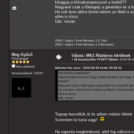
kihagyja a klímakompresszort a körből??
Magyarul csak a főtengely a generátor és a f
Ha volt ilyen akkor leírná nekem az illető a s
előre is köszi.
Üdv: István
2000 \ 4ajtós \ Ford Mondeo 2.0 Tddi
2002 / 4ajtós / Ford Mondeo 2.0 Benzines
Meg Győző
Válasz: MK3 Általános kérdések
Fórumfüggő
«
Új hozzászólás #74477 Dátum:
2018.06.0
Nem elérhető
Idézetet írta: pere - 2018.06.05 kedd, 09:48:32
Üdv kedves tagtársak!!
Hozzászólások: 24525
Olyan kérdésem lenne,hogy valaki csinált-e már olyat,
körből??
Magyarul csak a főtengely a generátor és a feszítő gö
Ha volt ilyen akkor leírná nekem az illető a szíj hosszát.
előre is köszi.
Üdv: István
Tegnap beszéltük át és adtam mérési ötletet
Szerintem te lusta vagy!
Ha naponta megkérdezed, attól fog változni