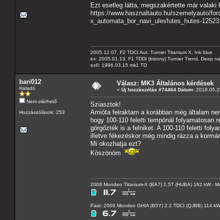
Ezt esetleg látta, megszakértette már valaki
https://www.hasznaltauto.hu/szemelyauto/fo
x_automata_bor_navi_ulesfutes_hutes-12523
2005.12.07. F2 TDCI Aut. Turnier Titanium X, Ink blue
ex: 2005.01.13. F1 TDDI (bizony) Turnier Trend, Deep n
exII: 1996.03.15 mk1 TD
bari012
Válasz: MK3 Általános kérdések
Haladó
«
Új hozzászólás #74464 Dátum:
2018.05.25
Nem elérhető
Sziasztok!
Amióta felraktam a korábban még általam nem 
Hozzászólások: 253
hogy 100-110 feletti tempónál folyamatosan 
görgőzték is a felniket. A 100-110 feletti f
illetve fékezéskor még mindig rázza a kormán
Mi okozhatja ezt?
Köszönöm
2008 Mondeo Titanium-X (BA7) 2.5T (HUBA) 162 kW - Mo
Past: 2006 Mondeo GHIA (B5Y) 2.2 TDCI (QJBB) 114 k