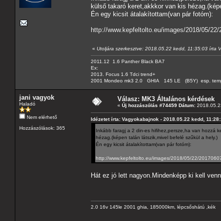
külső takaró keret,akkkor van kis hézag.(képe
Én egy kicsit átalakítottam(van pár fotóm):
http://www.kepfeltolto.eu/images/2018/05/2
«
Utoljára szerkesztve: 2018.05.22 kedd, 11:35:03 írta
2011.12 1.6 Panther Black BA7
Ex:
2013. Focus 1.6 Tdci trend+
2001 Mondeo mk3 2.0 GHIA 145 LE (B5Y) esp. tempom
jani vagyok
Válasz: MK3 Általános kérdések
Haladó
«
Új hozzászólás #74459 Dátum:
2018.05.23
Nem elérhető
Idézetet írta: Vagyokabajnok - 2018.05.22 kedd, 11:28
Hozzászólások: 365
Inkább faragj a 2 din-es hifihez,persze,ha van hozzá 
hézag.(képen talán látszik,mivel befelé szűkül a hely.)
Én egy kicsit átalakítottam(van pár fotóm):
http://www.kepfeltolto.eu/images/2018/05/22/201706
Hát ez jó lett nagyon.Mindenképp ki kell ven
2.0 16v 145le 2001 ghia, 185000km, lépcsőshátú ,kék