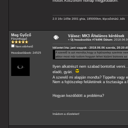
motort.Koszonom holnap megpróbálom.
2.0 16v 145le 2001 ghia, 185000km, lépcsőshátú ,kék
Meg Győző
Válasz: MK3 Általános kérdések
Fórumfüggő
«
Új hozzászólás #74496 Dátum:
2018.06.06
Nem elérhető
Idézetet írta: jani vagyok - 2018.06.06 szerda, 20:20:4
A szerelő is azt mondta,hogy a fojtószelep szerinte ne
Hozzászólások: 24525
akkor most már tudom hogyan lehet kizárni biztosra a
Ilyen alkatrészt nem szabad bontottat venni..
eladó, gyári.
A szerelő mi alapján mondta? Tippelte vagy el
Nem a fojtószelep felületének a tisztasága a
Hogyan kezdődött a probléma?
Imádom a dízeleket!