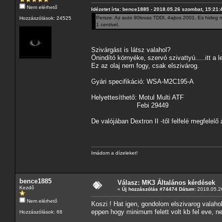
Nem elérhető
Idézetet írta: bence1885 - 2018.05.26 szombat, 15:21:
Persze. Az auto 90lovas TDDI, 4ajtos 2001. Es hideg mo
Hozzászólások: 24525
1 centivel.
Szivárgást is látsz valahol?
Önindító környéke, szervó szivattyú.....itt a 
Ez az olaj nem fogy, csak elszivárog.
Gyári specifikáció: WSA-M2C195-A
Helyettesíthető: Motul Multi ATF
Febi 29449
De valójában Dextron II -től felfelé megfelelő 
Imádom a dízeleket!
bence1885
Válasz: MK3 Általános kérdések
Kezdő
«
Új hozzászólás #74474 Dátum:
2018.05.26
Nem elérhető
Koszi ! Hat igen, gondolom elszivarog valaho
eppen hogy minimum felett volt kb fel eve, n
Hozzászólások: 68