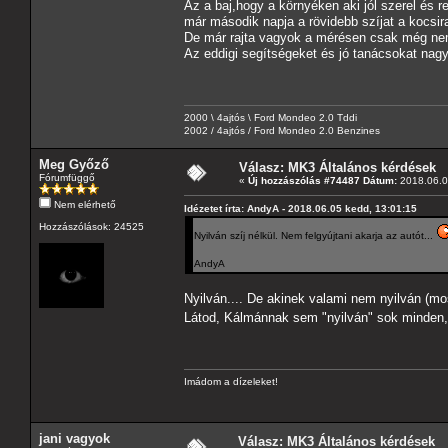
Az a baj,hogy a környéken aki jól szerel és 
már második napja a rövidebb szíjat a kocsir
De már rajta vagyok a mérésen csak még nem
Az eddigi segítségeket és jó tanácsokat na
2000 \ 4ajtós \ Ford Mondeo 2.0 Tddi
2002 / 4ajtós / Ford Mondeo 2.0 Benzines
Meg Győző
Válasz: MK3 Általános kérdések
Fórumfüggő
«
Új hozzászólás #74487 Dátum:
2018.06.0
Nem elérhető
Idézetet írta: AndyA - 2018.06.05 kedd, 13:01:15
Hozzászólások: 24525
Nyilván szíj nélkül. Nem felgyújtani akarja az autót...
AndyA
Nyilván.... De akinek valami nem nyilván (m
Látod, Kálmánnak sem "nyilván" sok minden
Imádom a dízeleket!
jani vagyok
Válasz: MK3 Általános kérdések