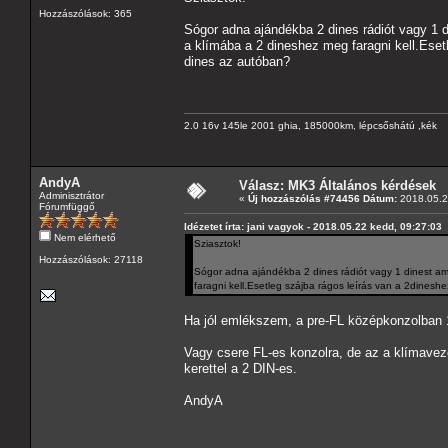
Hozzászólások: 365
Sógor adna ajándékba 2 dines rádiót vagy 1 d
a klímába a 2 dineshez meg faragni kell.Eset
dines az autóban?
2.0 16v 145le 2001 ghia, 185000km, lépcsőshátú ,kék
AndyA
Válasz: MK3 Általános kérdések
Adminisztrátor
«
Új hozzászólás #74456 Dátum:
2018.05.2
Fórumfüggő
Idézetet írta: jani vagyok - 2018.05.22 kedd, 09:27:03
Nem elérhető
Sziasztok!
Hozzászólások: 27118
Sógor adna ajándékba 2 dines rádiót vagy 1 dinest ame
faragni kell.Esetleg szájba rágos leírás van a 2dines
Ha jól emlékszem, a pre-FL középkonzolban 1
Vagy csere FL-es konzolra, de az a klímavezé
kerettel a 2 DIN-es.
AndyA