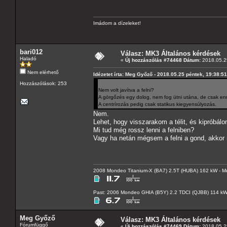
Imádom a dízeleket!
bari012
Válasz: MK3 Általános kérdések
Haladó
«
Új hozzászólás #74468 Dátum:
2018.05.25
Nem elérhető
Idézetet írta: Meg Győző - 2018.05.25 péntek, 19:38:51
Hozzászólások: 253
Nem volt javítva a felni?
A görgőzés egy dolog, nem fog ütni utána, de csak enn
A centrírozás pedig csak statikus kiegyensúlyozás.
Nem.
Lehet, hogy visszarakom a télit, és kipróbálo
Mi tud még rossz lenni a felniben?
Vagy ha netán mégsem a felni a gond, akkor 
2008 Mondeo Titanium-X (BA7) 2.5T (HUBA) 162 kW - Mo
Past: 2006 Mondeo GHIA (B5Y) 2.2 TDCI (QJBB) 114 k
Meg Győző
Válasz: MK3 Általános kérdések
Fórumfüggő
«
Új hozzászólás #74469 Dátum:
2018.05.25