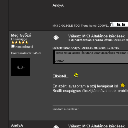
AndyA
Mk3 2.0/130LE TDCi Trend kombi 2006/11
Meg Győző
Válasz: MK3 Általános kérdések
Fórumfüggő
«
Új hozzászólás #74484 Dátum:
2018.06.0
Nem elérhető
Idézetet írta: AndyA - 2018.06.05 kedd, 12:57:46
Töltsd fel az akksit, és utána villanytakarékos módban
Hozzászólások: 24525
AndyA
Elkéstél.....
Én azért javasoltam a szíj levágását is!
Beállt csapágyas ékszíjtárcsával csak problé
Imádom a dízeleket!
AndyA
Válasz: MK3 Általános kérdések