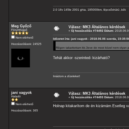
2.0 16v 145le 2001 ghia, 185000km, lépcsőshátú ,kék
Meg Győző
Válasz: MK3 Általános kérdések
Fórumfüggő
«
Új hozzászólás #74492 Dátum:
2018.06.06
Nem elérhető
Idézetet írta: jani vagyok - 2018.06.06 szerda, 15:35:5
Hozzászólások: 24525
Régen takaritottam kb.3eve de most közel nem olyan pi
Tehát akkor -szerinted- kizárható?
Imádom a dízeleket!
jani vagyok
Válasz: MK3 Általános kérdések
Haladó
«
Új hozzászólás #74493 Dátum:
2018.06.06
Nem elérhető
Holnap kitakarítom de én kizárnám.Esetleg v
Hozzászólások: 365