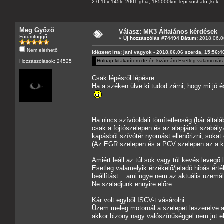
2.0 16v 145le 2001 ghia, 185000km, lépcsőshátú ,kék
Meg Győző
Válasz: MK3 Általános kérdések
Fórumfüggő
«
Új hozzászólás #74494 Dátum:
2018.06.06
Nem elérhető
Idézetet írta: jani vagyok - 2018.06.06 szerda, 15:56:4
Holnap kitakarítom de én kizárnám.Esetleg valami más 
Hozzászólások: 24525
Csak lépésről lépésre.....
Ha a széken ülve ki tudod zárni, hogy mi jó
Ha nincs szívóoldali tömítetlenség (bár álta
csak a fojtószelepen és az alapjárati szabál
kapásból szívótér nyomást ellenőrizni, sokat el
(Az EGR szelepen és a PCV szelepen az a k
Amiért leáll az túl sok vagy túl kevés levegő 
Esetleg valamelyik érzékelő/jeladó hibás ért
beállítást....ami ugye nem az aktuális üzemá
Ne szaladjunk ennyire előre.
Kár volt egyből ISCV-t vásárolni.
Üzem meleg motornál a szelepet leszerelve a k
akkor bizony nagy valószínűséggel nem jut elé