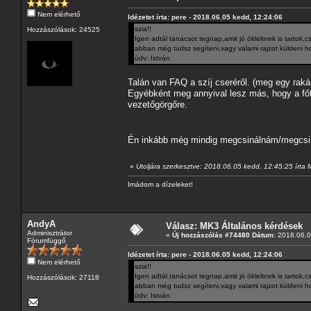
Nem elérhető
Idézetet írta: pere - 2018.06.05 kedd, 12:24:06
szia!!
Hozzászólások: 24525
Igen adtál tanácsot tegnap,amit jó ökleltnek is tartok
abban még tudsz segíteni,vagy valami rajzot küldeni ho
üdv: István
Talán van FAQ a szíj cseréről. (meg egy raká
Egyébként meg annyival lesz más, hogy a főt
vezetőgörgőre.
Én inkább még mindig megcsinálnám/megcsin
«
Utoljára szerkesztve: 2018.06.05 kedd, 12:45:25 írta
Imádom a dízeleket!
AndyA
Válasz: MK3 Általános kérdések
Adminisztrátor
«
Új hozzászólás #74480 Dátum:
2018.06.0
Fórumfüggő
Idézetet írta: pere - 2018.06.05 kedd, 12:24:06
Nem elérhető
szia!!
Igen adtál tanácsot tegnap,amit jó ökleltnek is tartok
Hozzászólások: 27118
abban még tudsz segíteni,vagy valami rajzot küldeni ho
üdv: István