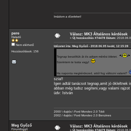
Imádom a dízeleket!
pere
Válasz: MK3 Általános kérdések
Haladó
«
Új hozzászólás #74478 Dátum:
2018.06.0
Nem elérhető
Idézetet írta: Meg Győző - 2018.06.05 kedd, 12:15:28
Hozzászólások: 156
Tegnap beszéltük át és adtam mérési ötletet.
Szerintem te lusta vagy!
Ha naponta megkérdezed, attól fog változni valami?
szia!!
Igen adtál tanácsot tegnap,amit jó ökleltnek 
abban még tudsz segíteni,vagy valami rajzot 
üdv: István
2000 \ 4ajtós \ Ford Mondeo 2.0 Tddi
2002 / 4ajtós / Ford Mondeo 2.0 Benzines
Meg Győző
Válasz: MK3 Általános kérdések
Fórumfüggő
«
Új hozzászólás #74479 Dátum:
2018.06.0