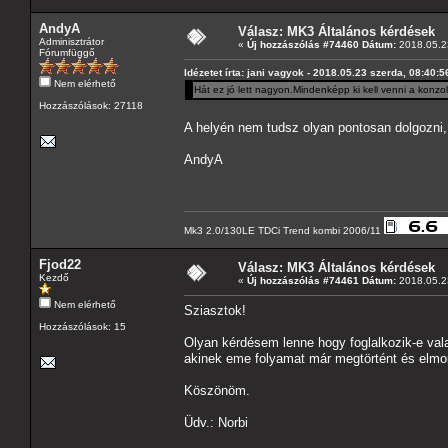
AndyA
Válasz: MK3 Általános kérdések
Adminisztrátor
«
Új hozzászólás #74460 Dátum:
2018.05.23
Fórumfüggő
Idézetet írta: jani vagyok - 2018.05.23 szerda, 08:40:5
Nem elérhető
Hát ez jó lett nagyon.Mindenképp ki kell venni a konz
Hozzászólások: 27118
A helyén nem tudsz olyan pontosan dolgozni, i
AndyA
Mk3 2.0/130LE TDCi Trend kombi 2006/11
Fjod22
Válasz: MK3 Általános kérdések
Kezdő
«
Új hozzászólás #74461 Dátum:
2018.05.23
Nem elérhető
Sziasztok!
Hozzászólások: 15
Olyan kérdésem lenne hogy foglalkozik-e vala
akinek eme folyamat már megtörtént és elmon
Köszönöm.
Üdv.: Norbi