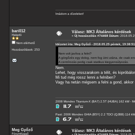
Imádom a dízeleket!
bari012
Válasz: MK3 Általános kérdések
Haladó
«
Új hozzászólás #74468 Dátum:
2018.05.25
Nem elérhető
Idézetet írta: Meg Győző - 2018.05.25 péntek, 19:38:51
Hozzászólások: 253
Nem volt javítva a felni?
A görgőzés egy dolog, nem fog ütni utána, de csak enn
A centrírozás pedig csak statikus kiegyensúlyozás.
Nem.
Lehet, hogy visszarakom a télit, és kipróbálo
Mi tud még rossz lenni a felniben?
Vagy ha netán mégsem a felni a gond, akkor 
2008 Mondeo Titanium-X (BA7) 2.5T (HUBA) 162 kW - Mo
Past: 2006 Mondeo GHIA (B5Y) 2.2 TDCI (QJBB) 114 k
Meg Győző
Válasz: MK3 Általános kérdések
Fórumfüggő
«
Új hozzászólás #74469 Dátum:
2018.05.25