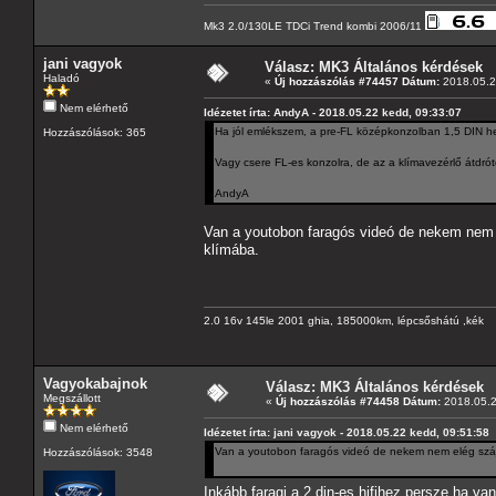
Mk3 2.0/130LE TDCi Trend kombi 2006/11
jani vagyok
Válasz: MK3 Általános kérdések
Haladó
«
Új hozzászólás #74457 Dátum:
2018.05.2
Nem elérhető
Idézetet írta: AndyA - 2018.05.22 kedd, 09:33:07
Ha jól emlékszem, a pre-FL középkonzolban 1,5 DIN he
Hozzászólások: 365
Vagy csere FL-es konzolra, de az a klímavezérlő átdrót
AndyA
Van a youtobon faragós videó de nekem nem 
klímába.
2.0 16v 145le 2001 ghia, 185000km, lépcsőshátú ,kék
Vagyokabajnok
Válasz: MK3 Általános kérdések
Megszállott
«
Új hozzászólás #74458 Dátum:
2018.05.2
Nem elérhető
Idézetet írta: jani vagyok - 2018.05.22 kedd, 09:51:58
Van a youtobon faragós videó de nekem nem elég száj
Hozzászólások: 3548
Inkább faragj a 2 din-es hifihez,persze,ha v