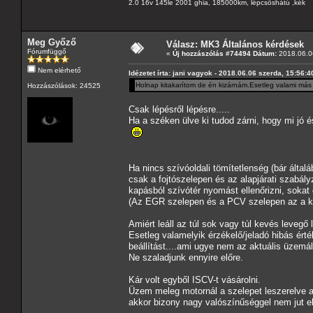
2.0 16v 145le 2001 ghia, 185000km, lépcsőshátú ,kék
Meg Győző
Válasz: MK3 Általános kérdések
Fórumfüggő
«
Új hozzászólás #74494 Dátum:
2018.06.06
Nem elérhető
Idézetet írta: jani vagyok - 2018.06.06 szerda, 15:56:4
Holnap kitakarítom de én kizárnám.Esetleg valami más 
Hozzászólások: 24525
Csak lépésről lépésre.....
Ha a széken ülve ki tudod zárni, hogy mi jó
Ha nincs szívóoldali tömítetlenség (bár álta
csak a fojtószelepen és az alapjárati szabál
kapásból szívótér nyomást ellenőrizni, sokat el
(Az EGR szelepen és a PCV szelepen az a k
Amiért leáll az túl sok vagy túl kevés levegő 
Esetleg valamelyik érzékelő/jeladó hibás ért
beállítást....ami ugye nem az aktuális üzemá
Ne szaladjunk ennyire előre.
Kár volt egyből ISCV-t vásárolni.
Üzem meleg motornál a szelepet leszerelve a k
akkor bizony nagy valószínűséggel nem jut elé