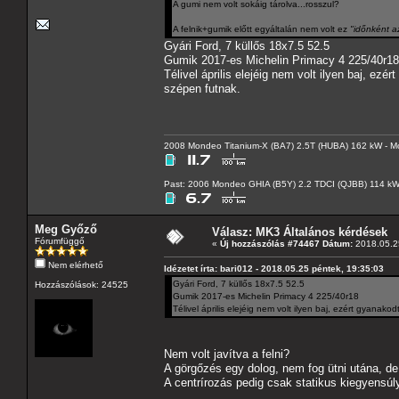
A gumi nem volt sokáig tárolva...rosszul?
A felnik+gumik előtt egyáltalán nem volt ez
"időnként a
Gyári Ford, 7 küllős 18x7.5 52.5
Gumik 2017-es Michelin Primacy 4 225/40r18
Télivel április elejéig nem volt ilyen baj, e
szépen futnak.
2008 Mondeo Titanium-X (BA7) 2.5T (HUBA) 162 kW - Mo
Past: 2006 Mondeo GHIA (B5Y) 2.2 TDCI (QJBB) 114 k
Meg Győző
Válasz: MK3 Általános kérdések
Fórumfüggő
«
Új hozzászólás #74467 Dátum:
2018.05.25
Nem elérhető
Idézetet írta: bari012 - 2018.05.25 péntek, 19:35:03
Gyári Ford, 7 küllős 18x7.5 52.5
Hozzászólások: 24525
Gumik 2017-es Michelin Primacy 4 225/40r18
Télivel április elejéig nem volt ilyen baj, ezért gyanak
Nem volt javítva a felni?
A görgőzés egy dolog, nem fog ütni utána, de
A centrírozás pedig csak statikus kiegyensúl