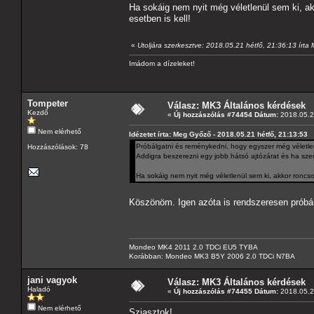
Ha sokáig nem nyit még véletlenül sem ki, ak
esetben is kell!
«
Utoljára szerkesztve: 2018.05.21 hétfő, 21:36:13 írt
Imádom a dízeleket!
Tompeter
Válasz: MK3 Általános kérdések
Kezdő
«
Új hozzászólás #74454 Dátum:
2018.05.21
Nem elérhető
Idézetet írta: Meg Győző - 2018.05.21 hétfő, 21:13:53
Próbálgatni és reménykedni, hogy egyszer még véletlenül
Hozzászólások: 78
Addigra beszerezni egy jobb hátsó ajtózárat és ha szere
Ha sokáig nem nyit még véletlenül sem ki, akkor roncsol
Köszönöm. Igen azóta is rendszeresen próbál
Mondeo MK4 2011 2.0 TDCi EU5 TYBA
Korábban: Mondeo MK3 B5Y 2006 2.0 TDCi N7BA
jani vagyok
Válasz: MK3 Általános kérdések
Haladó
«
Új hozzászólás #74455 Dátum:
2018.05.2
Nem elérhető
Sziasztok!