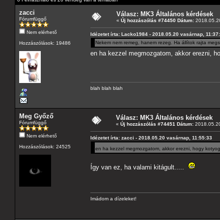
zacci
Válasz: MK3 Általános kérdések
Fórumfüggő
«
Új hozzászólás #74450 Dátum:
2018.05.20
Nem elérhető
Idézetet írta: Lacko1984 - 2018.05.20 vasárnap, 11:37
Nekem nem remeg, hanem rezeg. Ha állítok rajta megs
Hozzászólások: 19486
en ha kezzel megmozgatom, akkor erezni, 
blah blah blah
Meg Győző
Válasz: MK3 Általános kérdések
Fórumfüggő
«
Új hozzászólás #74451 Dátum:
2018.05.20
Nem elérhető
Idézetet írta: zacci - 2018.05.20 vasárnap, 11:55:33
Hozzászólások: 24525
en ha kezzel megmozgatom, akkor erezni, hogy koty
Így van ez, ha valami kitágult.....
Imádom a dízeleket!