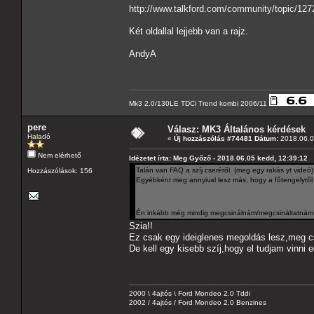
http://www.talkford.com/community/topic/1272
Két oldallal lejjebb van a rajz.
AndyA
Mk3 2.0/130LE TDCi Trend kombi 2006/11
pere
Válasz: MK3 Általános kérdések
Haladó
«
Új hozzászólás #74481 Dátum:
2018.06.0
Nem elérhető
Idézetet írta: Meg Győző - 2018.06.05 kedd, 12:39:12
Talán van FAQ a szíj cseréről. (meg egy rakás yt videó)
Hozzászólások: 156
Egyébként meg annyival lesz más, hogy a főtengelyről
Én inkább még mindig megcsinálnám/megcsináltatnám 
Szia!!
Ez csak egy ideiglenes megoldás lesz,meg c
De kell egy kisebb szíj,hogy el tudjam vinni e
2000 \ 4ajtós \ Ford Mondeo 2.0 Tddi
2002 / 4ajtós / Ford Mondeo 2.0 Benzines