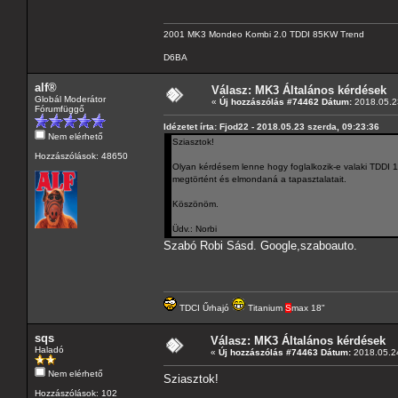
2001 MK3 Mondeo Kombi 2.0 TDDI 85KW Trend
D6BA
alf®
Válasz: MK3 Általános kérdések
Globál Moderátor
«
Új hozzászólás #74462 Dátum:
2018.05.23
Fórumfüggő
Idézetet írta: Fjod22 - 2018.05.23 szerda, 09:23:36
Nem elérhető
Sziasztok!
Hozzászólások: 48650
Olyan kérdésem lenne hogy foglalkozik-e valaki TDDI 1
megtörtént és elmondaná a tapasztalatait.
Köszönöm.
Üdv.: Norbi
Szabó Robi Sásd. Google,szaboauto.
TDCI Űrhajó
Titanium
S
max 18"
sqs
Válasz: MK3 Általános kérdések
Haladó
«
Új hozzászólás #74463 Dátum:
2018.05.24
Nem elérhető
Sziasztok!
Hozzászólások: 102