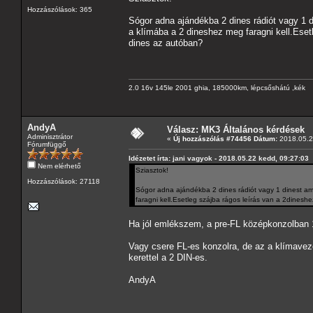
Hozzászólások: 365
Sógor adna ajándékba 2 dines rádiót vagy 1 d
a klímába a 2 dineshez meg faragni kell.Eset
dines az autóban?
2.0 16v 145le 2001 ghia, 185000km, lépcsőshátú ,kék
AndyA
Válasz: MK3 Általános kérdések
Adminisztrátor
«
Új hozzászólás #74456 Dátum:
2018.05.2
Fórumfüggő
Idézetet írta: jani vagyok - 2018.05.22 kedd, 09:27:03
Nem elérhető
Sziasztok!
Hozzászólások: 27118
Sógor adna ajándékba 2 dines rádiót vagy 1 dinest ame
faragni kell.Esetleg szájba rágos leírás van a 2dines
Ha jól emlékszem, a pre-FL középkonzolban 1
Vagy csere FL-es konzolra, de az a klímavezé
kerettel a 2 DIN-es.
AndyA