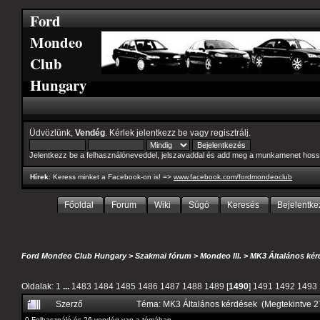
Ford
Mondeo
Club
Hungary
Üdvözlünk,
Vendég
. Kérlek
jelentkezz be
vagy
regisztrálj
.
Jelentkezz be a felhasználóneveddel, jelszavaddal és add meg a munkamenet hoss
Hírek
: Keress minket a Facebook-on is! =>
www.facebook.com/fordmondeoclub
Főoldal
Forum
Wiki
Súgó
Keresés
Bejelentke
Ford Mondeo Club Hungary
>
Szakmai fórum
>
Mondeo III.
>
MK3 Általános kér
Oldalak:
1
...
1483
1484
1485
1486
1487
1488
1489
[
1490
]
1491
1492
1493
Szerző
Téma: MK3 Általános kérdések (Megtekintve 
0 Felhasználó és 26 vendég van a témában