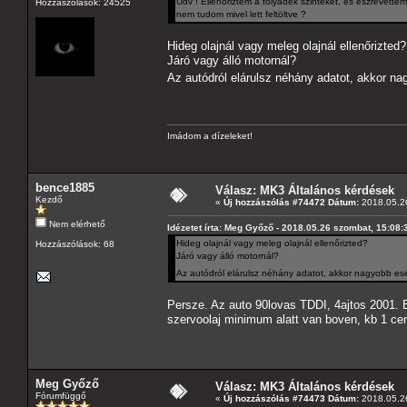
Üdv ! Ellenőriztem a folyadék szinteket, és észrevette
Hozzászólások: 24525
nem tudom mivel lett feltöltve ?
Hideg olajnál vagy meleg olajnál ellenőrizted?
Járó vagy álló motornál?
Az autódról elárulsz néhány adatot, akkor na
Imádom a dízeleket!
bence1885
Válasz: MK3 Általános kérdések
Kezdő
«
Új hozzászólás #74472 Dátum:
2018.05.26
Nem elérhető
Idézetet írta: Meg Győző - 2018.05.26 szombat, 15:08:
Hideg olajnál vagy meleg olajnál ellenőrizted?
Hozzászólások: 68
Járó vagy álló motornál?
Az autódról elárulsz néhány adatot, akkor nagyobb esé
Persze. Az auto 90lovas TDDI, 4ajtos 2001. Es
szervoolaj minimum alatt van boven, kb 1 cen
Meg Győző
Válasz: MK3 Általános kérdések
Fórumfüggő
«
Új hozzászólás #74473 Dátum:
2018.05.26