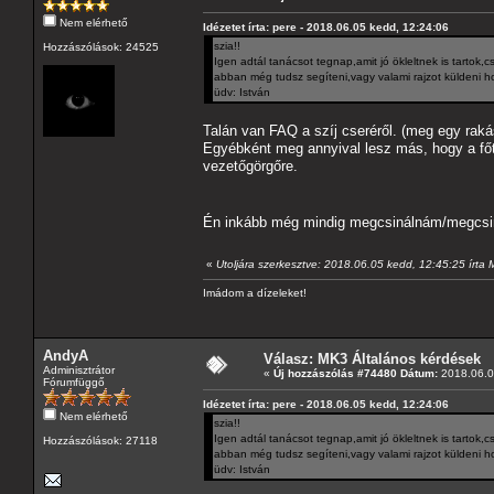
Nem elérhető
Idézetet írta: pere - 2018.06.05 kedd, 12:24:06
szia!!
Hozzászólások: 24525
Igen adtál tanácsot tegnap,amit jó ökleltnek is tartok
abban még tudsz segíteni,vagy valami rajzot küldeni ho
üdv: István
Talán van FAQ a szíj cseréről. (meg egy raká
Egyébként meg annyival lesz más, hogy a főt
vezetőgörgőre.
Én inkább még mindig megcsinálnám/megcsin
«
Utoljára szerkesztve: 2018.06.05 kedd, 12:45:25 írta
Imádom a dízeleket!
AndyA
Válasz: MK3 Általános kérdések
Adminisztrátor
«
Új hozzászólás #74480 Dátum:
2018.06.0
Fórumfüggő
Idézetet írta: pere - 2018.06.05 kedd, 12:24:06
Nem elérhető
szia!!
Igen adtál tanácsot tegnap,amit jó ökleltnek is tartok
Hozzászólások: 27118
abban még tudsz segíteni,vagy valami rajzot küldeni ho
üdv: István