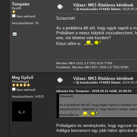
Tompeter
Válasz: MK3 Általános kérdések
Kezdő
«
Új hozzászólás #74452 Dátum:
2018.05.21
Nem elérhető
Sziasztok!
Hozzászólások: 78
Az a probléma állt elő, hogy egyik napról a m
Próbáltam a retesz bütyköt visszafeszíteni, h
erre, mit lehetne vele kezdeni?
Köszi előre is.
Mondeo MK4 2011 2.0 TDCi EU5 TYBA
Korábban: Mondeo MK3 B5Y 2006 2.0 TDCi N7BA
Meg Győző
Válasz: MK3 Általános kérdések
Fórumfüggő
«
Új hozzászólás #74453 Dátum:
2018.05.21
Nem elérhető
Idézetet írta: Tompeter - 2018.05.21 hétfő, 20:58:53
Sziasztok!
Hozzászólások: 24525
Az a probléma állt elő, hogy egyik napról a másikra nem
visszafeszíteni, hallatszik is, hogy mozdul, kattan vala
Köszi előre is.
Próbálgatni és reménykedni, hogy egyszer még 
Addigra beszerezni egy jobb hátsó ajtózárat é