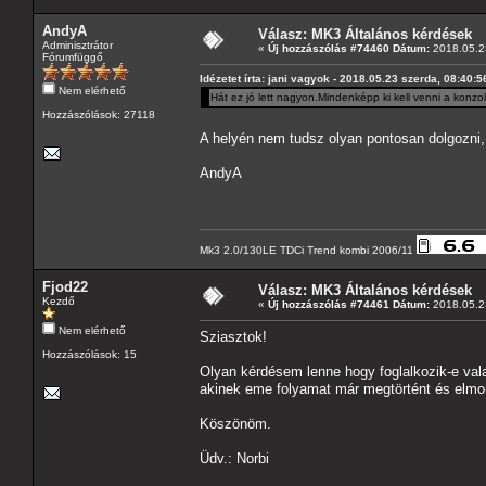
AndyA
Válasz: MK3 Általános kérdések
Adminisztrátor
«
Új hozzászólás #74460 Dátum:
2018.05.23
Fórumfüggő
Idézetet írta: jani vagyok - 2018.05.23 szerda, 08:40:5
Nem elérhető
Hát ez jó lett nagyon.Mindenképp ki kell venni a konz
Hozzászólások: 27118
A helyén nem tudsz olyan pontosan dolgozni, i
AndyA
Mk3 2.0/130LE TDCi Trend kombi 2006/11
Fjod22
Válasz: MK3 Általános kérdések
Kezdő
«
Új hozzászólás #74461 Dátum:
2018.05.23
Nem elérhető
Sziasztok!
Hozzászólások: 15
Olyan kérdésem lenne hogy foglalkozik-e vala
akinek eme folyamat már megtörtént és elmon
Köszönöm.
Üdv.: Norbi