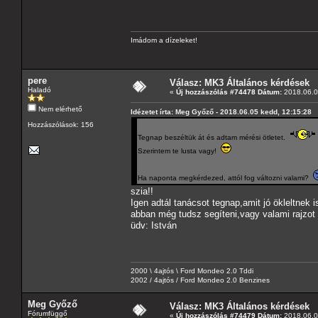
Imádom a dízeleket!
pere
Válasz: MK3 Általános kérdések
Haladó
«
Új hozzászólás #74478 Dátum:
2018.06.0
Nem elérhető
Idézetet írta: Meg Győző - 2018.06.05 kedd, 12:15:28
Hozzászólások: 156
Tegnap beszéltük át és adtam mérési ötletet.
Szerintem te lusta vagy!
Ha naponta megkérdezed, attól fog változni valami?
szia!!
Igen adtál tanácsot tegnap,amit jó ökleltnek 
abban még tudsz segíteni,vagy valami rajzot 
üdv: István
2000 \ 4ajtós \ Ford Mondeo 2.0 Tddi
2002 / 4ajtós / Ford Mondeo 2.0 Benzines
Meg Győző
Válasz: MK3 Általános kérdések
Fórumfüggő
«
Új hozzászólás #74479 Dátum:
2018.06.0