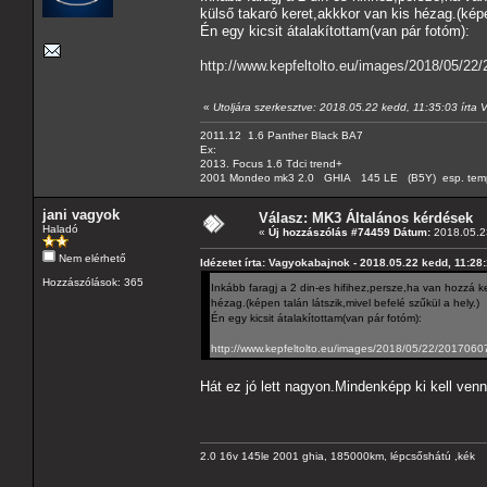
külső takaró keret,akkkor van kis hézag.(képe
Én egy kicsit átalakítottam(van pár fotóm):
http://www.kepfeltolto.eu/images/2018/05/2
«
Utoljára szerkesztve: 2018.05.22 kedd, 11:35:03 írta
2011.12 1.6 Panther Black BA7
Ex:
2013. Focus 1.6 Tdci trend+
2001 Mondeo mk3 2.0 GHIA 145 LE (B5Y) esp. tempom
jani vagyok
Válasz: MK3 Általános kérdések
Haladó
«
Új hozzászólás #74459 Dátum:
2018.05.23
Nem elérhető
Idézetet írta: Vagyokabajnok - 2018.05.22 kedd, 11:28
Hozzászólások: 365
Inkább faragj a 2 din-es hifihez,persze,ha van hozzá 
hézag.(képen talán látszik,mivel befelé szűkül a hely.)
Én egy kicsit átalakítottam(van pár fotóm):
http://www.kepfeltolto.eu/images/2018/05/22/201706
Hát ez jó lett nagyon.Mindenképp ki kell ven
2.0 16v 145le 2001 ghia, 185000km, lépcsőshátú ,kék