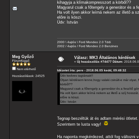
kihagyja a klímakompresszort a körből??
Magyarul csak a főtengely a generátor és a f
Ha volt ilyen akkor leírná nekem az illető a s
előre is köszi.
Üdv: István
2000 \ 4ajtós \ Ford Mondeo 2.0 Tddi
2002 / 4ajtós / Ford Mondeo 2.0 Benzines
Meg Győző
Válasz: MK3 Általános kérdések
Fórumfüggő
«
Új hozzászólás #74477 Dátum:
2018.06.0
Nem elérhető
Idézetet írta: pere - 2018.06.05 kedd, 09:48:32
Üdv kedves tagtársak!!
Hozzászólások: 24525
Olyan kérdésem lenne,hogy valaki csinált-e már olyat,
körből??
Magyarul csak a főtengely a generátor és a feszítő gö
Ha volt ilyen akkor leírná nekem az illető a szíj hosszát.
előre is köszi.
Üdv: István
Tegnap beszéltük át és adtam mérési ötletet
Szerintem te lusta vagy!
Ha naponta megkérdezed, attól fog változni