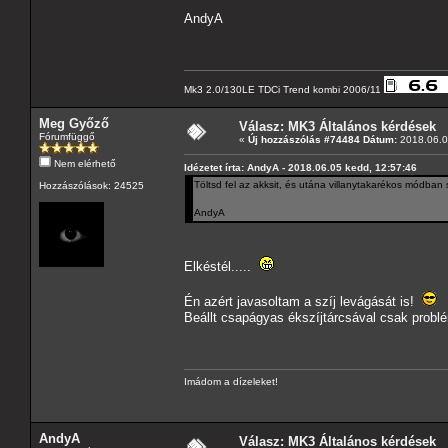
AndyA
Mk3 2.0/130LE TDCi Trend kombi 2006/11
Meg Győző
Válasz: MK3 Általános kérdések
Fórumfüggő
«
Új hozzászólás #74484 Dátum:
2018.06.0
Nem elérhető
Idézetet írta: AndyA - 2018.06.05 kedd, 12:57:46
Töltsd fel az akksit, és utána villanytakarékos módban
Hozzászólások: 24525
AndyA
Elkéstél.....
Én azért javasoltam a szíj levágását is!
Beállt csapágyas ékszíjtárcsával csak problé
Imádom a dízeleket!
AndyA
Válasz: MK3 Általános kérdések