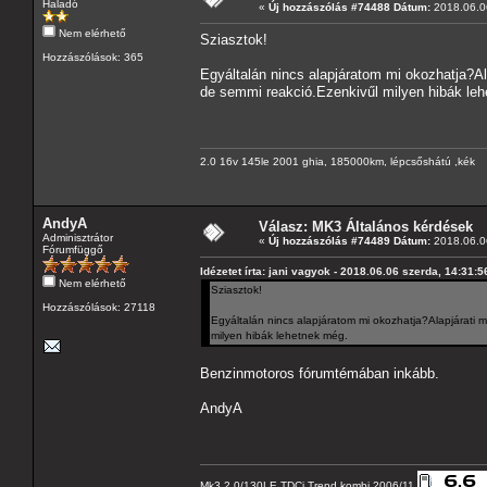
Haladó
«
Új hozzászólás #74488 Dátum:
2018.06.06
Nem elérhető
Sziasztok!
Hozzászólások: 365
Egyáltalán nincs alapjáratom mi okozhatja?Ala
de semmi reakció.Ezenkivűl milyen hibák le
2.0 16v 145le 2001 ghia, 185000km, lépcsőshátú ,kék
AndyA
Válasz: MK3 Általános kérdések
Adminisztrátor
«
Új hozzászólás #74489 Dátum:
2018.06.06
Fórumfüggő
Idézetet írta: jani vagyok - 2018.06.06 szerda, 14:31:5
Nem elérhető
Sziasztok!
Hozzászólások: 27118
Egyáltalán nincs alapjáratom mi okozhatja?Alapjárati m
milyen hibák lehetnek még.
Benzinmotoros fórumtémában inkább.
AndyA
Mk3 2.0/130LE TDCi Trend kombi 2006/11