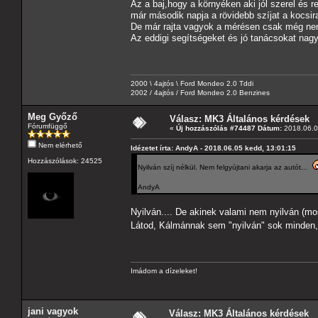
Az a baj,hogy a környéken aki jól szerel és 
már második napja a rövidebb szíjat a kocsir
De már rajta vagyok a mérésen csak még nem
Az eddigi segítségeket és jó tanácsokat na
2000 \ 4ajtós \ Ford Mondeo 2.0 Tddi
2002 / 4ajtós / Ford Mondeo 2.0 Benzines
Meg Győző
Válasz: MK3 Általános kérdések
Fórumfüggő
«
Új hozzászólás #74487 Dátum:
2018.06.0
Nem elérhető
Idézetet írta: AndyA - 2018.06.05 kedd, 13:01:15
Hozzászólások: 24525
Nyilván szíj nélkül. Nem felgyújtani akarja az autót...
AndyA
Nyilván.... De akinek valami nem nyilván (m
Látod, Kálmánnak sem "nyilván" sok minden
Imádom a dízeleket!
jani vagyok
Válasz: MK3 Általános kérdések