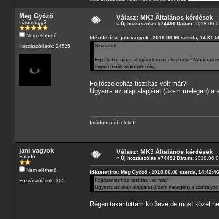
Meg Győző
Válasz: MK3 Általános kérdések
Fórumfüggő
«
Új hozzászólás #74490 Dátum:
2018.06.06
Nem elérhető
Idézetet írta: jani vagyok - 2018.06.06 szerda, 14:31:5
Sziasztok!
Hozzászólások: 24525
Egyáltalán nincs alapjáratom mi okozhatja?Alapjárati m
milyen hibák lehetnek még.
Fojtószelepház tisztítás volt már?
Ugyanis az alap alapjárat (üzem melegen) a 
Imádom a dízeleket!
jani vagyok
Válasz: MK3 Általános kérdések
Haladó
«
Új hozzászólás #74491 Dátum:
2018.06.06
Nem elérhető
Idézetet írta: Meg Győző - 2018.06.06 szerda, 14:42:46
Fojtószelepház tisztítás volt már?
Hozzászólások: 365
Ugyanis az alap alapjárat (üzem melegen) a szabályzó 
Régen takaritottam kb.3eve de most közel ne