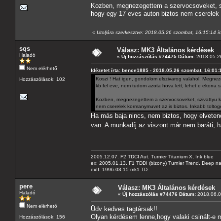
Kozben, megnezegettem a szervocsoveket, sz
hogy egy 17 eves auton biztos nem cserelek 
«
Utoljára szerkesztve: 2018.05.26 szombat, 16:15:14 
sqs
Válasz: MK3 Általános kérdések
Haladó
«
Új hozzászólás #74475 Dátum:
2018.05.26
Nem elérhető
Idézetet írta: bence1885 - 2018.05.26 szombat, 16:01:
Koszi ! Hat igen, gondolom elszivarog valahol. Megneze
Hozzászólások: 102
kb fel eve, nem tudom azota hova lett, lehet e ekorra
Kozben, megnezegettem a szervocsoveket, szivattyu k
nem cserelek kormanymuvet az is biztos. Inkabb toltog
Ha más baja nincs, nem biztos, hogy elvetend
van. A munkadíj az viszont már nem baráti,
2005.12.07. F2 TDCI Aut. Turnier Titanium X, Ink blue
ex: 2005.01.13. F1 TDDI (bizony) Turnier Trend, Deep n
exII: 1996.03.15 mk1 TD
pere
Válasz: MK3 Általános kérdések
Haladó
«
Új hozzászólás #74476 Dátum:
2018.06.0
Nem elérhető
Üdv kedves tagtársak!!
Olyan kérdésem lenne,hogy valaki csinált-e m
Hozzászólások: 156