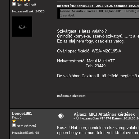
Nem elérhető
Idézetet írta: bence1885 - 2018.05.26 szombat, 15:21:
Persze. Az auto 90lovas TDDI, 4ajtos 2001. Es hideg mo
Hozzászólások: 24525
1 centivel.
Szivárgást is látsz valahol?
Önindító környéke, szervó szivattyú.....itt a 
Ez az olaj nem fogy, csak elszivárog.
Gyári specifikáció: WSA-M2C195-A
Helyettesíthető: Motul Multi ATF
Febi 29449
De valójában Dextron II -től felfelé megfelelő 
Imádom a dízeleket!
bence1885
Válasz: MK3 Általános kérdések
Kezdő
«
Új hozzászólás #74474 Dátum:
2018.05.26
Nem elérhető
Koszi ! Hat igen, gondolom elszivarog valaho
eppen hogy minimum felett volt kb fel eve, n
Hozzászólások: 68