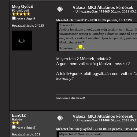
Meg Győző
Válasz: MK3 Általános kérdések
Fórumfüggő
«
Új hozzászólás #74465 Dátum:
2018.05.25
Nem elérhető
Idézetet írta: bari012 - 2018.05.25 péntek, 19:17:23
Sziasztok!
Hozzászólások: 24525
Amióta felraktam a korábban még általam nem használt a
folyamatosan remeg a kormány. Három különböző helyen 
megszűnt, időnként azonban ilyen tempónál, gyorsításk
Mi okozhatja ezt?
Köszönöm
Milyen felni? Méretek, adatok?
A gumi nem volt sokáig tárolva...rosszul?
A felnik+gumik előtt egyáltalán nem volt ez
"
kormányt"
Imádom a dízeleket!
bari012
Válasz: MK3 Általános kérdések
Haladó
«
Új hozzászólás #74466 Dátum:
2018.05.25
Nem elérhető
Idézetet írta: Meg Győző - 2018.05.25 péntek, 19:24:23
Milyen felni? Méretek, adatok?
Hozzászólások: 253