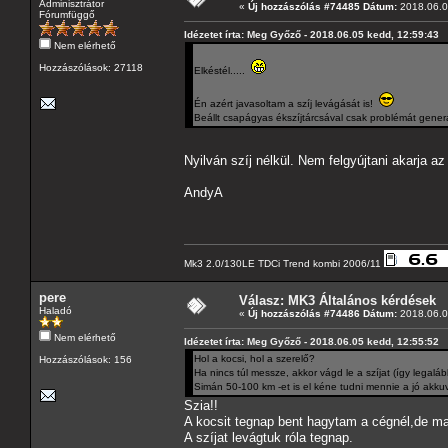
Adminisztrátor
«
Új hozzászólás #74485 Dátum:
2018.06.0
Fórumfüggő
Idézetet írta: Meg Győző - 2018.06.05 kedd, 12:59:43
Nem elérhető
Hozzászólások: 27118
Elkéstél.....
Én azért javasoltam a szíj levágását is!
Beállt csapágyas ékszíjtárcsával csak problémát gener
Nyilván szíj nélkül. Nem felgyújtani akarja az
AndyA
Mk3 2.0/130LE TDCi Trend kombi 2006/11
pere
Válasz: MK3 Általános kérdések
Haladó
«
Új hozzászólás #74486 Dátum:
2018.06.0
Nem elérhető
Idézetet írta: Meg Győző - 2018.06.05 kedd, 12:55:52
Hol a kocsi, hol a szerelő?
Hozzászólások: 156
Ha nincs túl messze, akkor vágd le a szíjat (így legalá
Simán 50-100 km -et is el kéne tudni mennie a jó akkuv
Szia!!
A kocsit tegnap bent hagytam a cégnél,de m
A szíjat levágtuk róla tegnap.