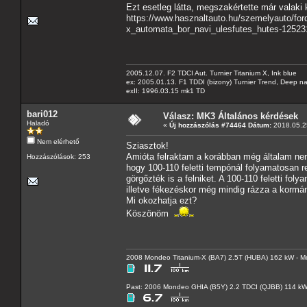
Ezt esetleg látta, megszakértette már valaki
https://www.hasznaltauto.hu/szemelyauto/fo
x_automata_bor_navi_ulesfutes_hutes-12523
2005.12.07. F2 TDCI Aut. Turnier Titanium X, Ink blue
ex: 2005.01.13. F1 TDDI (bizony) Turnier Trend, Deep n
exII: 1996.03.15 mk1 TD
bari012
Válasz: MK3 Általános kérdések
Haladó
«
Új hozzászólás #74464 Dátum:
2018.05.25
Nem elérhető
Sziasztok!
Amióta felraktam a korábban még általam nem 
Hozzászólások: 253
hogy 100-110 feletti tempónál folyamatosan 
görgőzték is a felniket. A 100-110 feletti f
illetve fékezéskor még mindig rázza a kormán
Mi okozhatja ezt?
Köszönöm
2008 Mondeo Titanium-X (BA7) 2.5T (HUBA) 162 kW - Mo
Past: 2006 Mondeo GHIA (B5Y) 2.2 TDCI (QJBB) 114 k