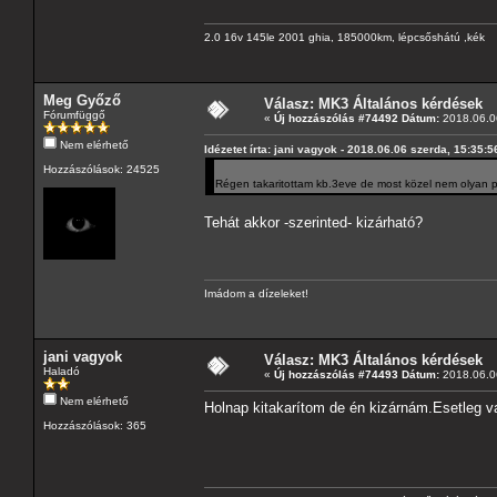
2.0 16v 145le 2001 ghia, 185000km, lépcsőshátú ,kék
Meg Győző
Válasz: MK3 Általános kérdések
Fórumfüggő
«
Új hozzászólás #74492 Dátum:
2018.06.06
Nem elérhető
Idézetet írta: jani vagyok - 2018.06.06 szerda, 15:35:5
Hozzászólások: 24525
Régen takaritottam kb.3eve de most közel nem olyan pi
Tehát akkor -szerinted- kizárható?
Imádom a dízeleket!
jani vagyok
Válasz: MK3 Általános kérdések
Haladó
«
Új hozzászólás #74493 Dátum:
2018.06.06
Nem elérhető
Holnap kitakarítom de én kizárnám.Esetleg v
Hozzászólások: 365