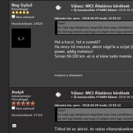
Meg Győző
Válasz: MK3 Általános kérdések
Fórumfüggő
«
Új hozzászólás #74482 Dátum:
2018.06.0
Nem elérhető
Idézetet írta: pere - 2018.06.05 kedd, 12:53:12
Szia!!
Hozzászólások: 24525
Ez csak egy ideiglenes megoldás lesz,meg csináltatom
De kell egy kisebb szíj,hogy el tudjam vinni egy szerelőh
Hol a kocsi, hol a szerelő?
Ha nincs túl messze, akkor vágd le a szíjat (í
power, addig mehetsz!
Simán 50-100 km -et is el kéne tudni mennie 
Imádom a dízeleket!
AndyA
Válasz: MK3 Általános kérdések
Adminisztrátor
«
Új hozzászólás #74483 Dátum:
2018.06.0
Fórumfüggő
Idézetet írta: pere - 2018.06.05 kedd, 12:53:12
Nem elérhető
Szia!!
Ez csak egy ideiglenes megoldás lesz,meg csináltatom
Hozzászólások: 27118
De kell egy kisebb szíj,hogy el tudjam vinni egy szerelőh
Töltsd fel az akksit, és utána villanytakaré