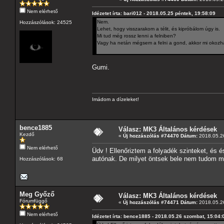
Nem elérhető
Idézetet írta: bari012 - 2018.05.25 péntek, 19:58:09
Nem.
Hozzászólások: 24525
Lehet, hogy visszarakom a télit, és kipróbálom úgy is.
Mi tud még rossz lenni a felniben?
Vagy ha netán mégsem a felni a gond, akkor mi okozha
Gumi.
Imádom a dízeleket!
bence1885
Válasz: MK3 Általános kérdések
Kezdő
«
Új hozzászólás #74470 Dátum:
2018.05.26
Nem elérhető
Üdv ! Ellenőriztem a folyadék szinteket, és 
autónak. De milyet öntsek bele nem tudom mive
Hozzászólások: 68
Meg Győző
Válasz: MK3 Általános kérdések
Fórumfüggő
«
Új hozzászólás #74471 Dátum:
2018.05.26
Nem elérhető
Idézetet írta: bence1885 - 2018.05.26 szombat, 15:04: