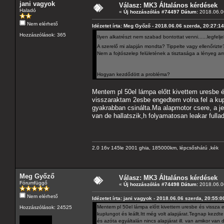
jani vagyok
Válasz: MK3 Általános kérdések
Haladó
«
Új hozzászólás #74497 Dátum:
2018.06.06
Nem elérhető
Idézetet írta: Meg Győző - 2018.06.06 szerda, 20:27:14
Hozzászólások: 365
Ilyen alkatrészt nem szabad bontottat venni......legfel
A szerelő mi alapján mondta? Tippelte vagy ellenőrizte
Nem a fojtószelep felületének a tisztasága a lényeg am
Hogyan kezdődött a probléma?
Mentem pl 50el lámpa előtt kivettem uresbe és
visszaraktam 2esbe engedtem volna fel a kuplu
gyakrabban csinálta.Ma alapmotor csere, a jel
van de hallatszik,h folyamatosan leakar fullad
2.0 16v 145le 2001 ghia, 185000km, lépcsőshátú ,kék
Meg Győző
Válasz: MK3 Általános kérdések
Fórumfüggő
«
Új hozzászólás #74498 Dátum:
2018.06.06
Nem elérhető
Idézetet írta: jani vagyok - 2018.06.06 szerda, 20:55:0
Mentem pl 50el lámpa előtt kivettem uresbe és vissza e
Hozzászólások: 24525
kuplungot és leállt.Itt még volt alapjárat.Tegnap kezd
és azóta egyáltalán nincs alapjárat ill. van amikor van d