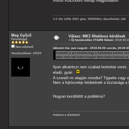
motort.Koszonom holnap megpróbálom.
2.0 16v 145le 2001 ghia, 185000km, lépcsőshátú ,kék
Meg Győző
Válasz: MK3 Általános kérdések
Fórumfüggő
«
Új hozzászólás #74496 Dátum:
2018.06.06
Nem elérhető
Idézetet írta: jani vagyok - 2018.06.06 szerda, 20:20:4
A szerelő is azt mondta,hogy a fojtószelep szerinte ne
Hozzászólások: 24525
akkor most már tudom hogyan lehet kizárni biztosra a
Ilyen alkatrészt nem szabad bontottat venni..
eladó, gyári.
A szerelő mi alapján mondta? Tippelte vagy el
Nem a fojtószelep felületének a tisztasága a
Hogyan kezdődött a probléma?
Imádom a dízeleket!