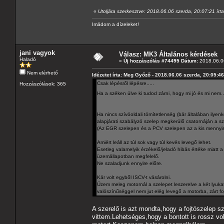
«
Utoljára szerkesztve: 2018.06.06 szerda, 20:07:21 ír
Imádom a dízeleket!
jani vagyok
Válasz: MK3 Általános kérdések
Haladó
«
Új hozzászólás #74495 Dátum:
2018.06.06
Nem elérhető
Idézetet írta: Meg Győző - 2018.06.06 szerda, 20:05:46
Csak lépésről lépésre.....
Hozzászólások: 365
Ha a széken ülve ki tudod zárni, hogy mi jó és mi ne
Ha nincs szívóoldali tömítetlenség (bár általában ilye
alapjárati szabályzó szelep megkerülő csatornáján a sze
(Az EGR szelepen és a PCV szelepen az a kis mennyi
Amiért leáll az túl sok vagy túl kevés levegő lehet.
Esetleg valamelyik érzékelő/jeladó hibás értéke miatt a
üzemállapotban megfelelő.
Ne szaladjunk ennyire előre.
Kár volt egyből ISCV-t vásárolni.
Üzem meleg motornál a szelepet leszerelve a két lyukat 
valószínűséggel nem jut elég levegő a motorba, zárt foj
A szerelő is azt mondta,hogy a fojtószelep s
vittem.Lehetséges,hogy a bontott is rossz vol