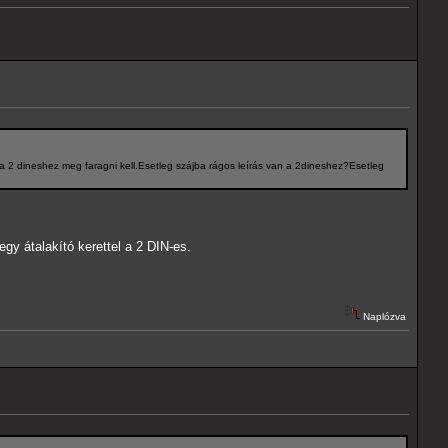
 a 2 dineshez meg faragni kell.Esetleg szájba rágos leírás van a 2dineshez?Esetleg
gy átalakító kerettel a 2 DIN-es.
Naplózva