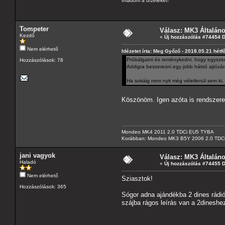
Imádom a dízeleket!
Tompeter
Válasz: MK3 Általán
Kezdő
«
Új hozzászólás #74454 
Nem elérhető
Idézetet írta: Meg Győző - 2018.05.21 hétf
Próbálgatni és reménykedni, hogy egyszer m
Hozzászólások: 78
Addigra beszerezni egy jobb hátsó ajtózárat
Ha sokáig nem nyit még véletlenül sem ki, 
Köszönöm. Igen azóta is rendszere
Mondeo MK4 2011 2.0 TDCi EU5 TYBA
Korábban: Mondeo MK3 B5Y 2006 2.0 TDC
jani vagyok
Válasz: MK3 Általán
Haladó
«
Új hozzászólás #74455 
Nem elérhető
Sziasztok!
Hozzászólások: 365
Sógor adna ajándékba 2 dines rádió
szájba rágos leírás van a 2dinesh