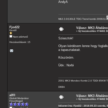
AndyA
Mk3 2.0/130LE TDCi Trend kombi 2006/11
Fjod22
Válasz: MK3 Általáno
Kezdő
«
Új hozzászólás #74461 D
Nem elérhető
Sziasztok!
Hozzászólások: 15
Olyan kérdésem lenne hogy foglalko
a tapasztalatait.
Köszönöm.
Üdv.: Norbi
2001 MK3 Mondeo Kombi 2.0 TDDI 85KW T
D6BA
alf®
Válasz: MK3 Általáno
Globál Moderátor
«
Új hozzászólás #74462 D
Fórumfüggő
Idézetet írta: Fjod22 - 2018.05.23 szerda, 