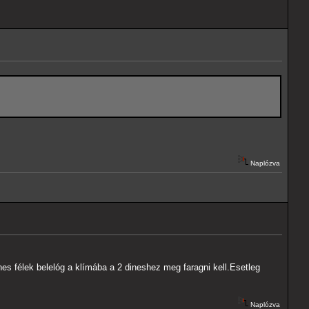
!
Naplózva
es félek belelóg a klímába a 2 dineshez meg faragni kell.Esetleg
Naplózva