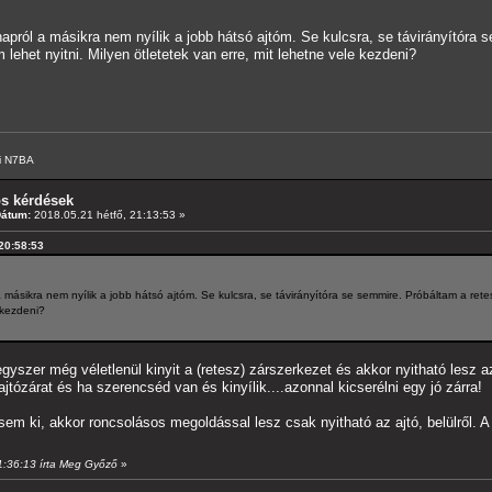
napról a másikra nem nyílik a jobb hátsó ajtóm. Se kulcsra, se távirányítóra s
lehet nyitni. Milyen ötletetek van erre, mit lehetne vele kezdeni?
i N7BA
os kérdések
Dátum:
2018.05.21 hétfő, 21:13:53 »
 20:58:53
 másikra nem nyílik a jobb hátsó ajtóm. Se kulcsra, se távirányítóra se semmire. Próbáltam a retesz
 kezdeni?
yszer még véletlenül kinyit a (retesz) zárszerkezet és akkor nyitható lesz az
jtózárat és ha szerencséd van és kinyílik....azonnal kicserélni egy jó zárra!
em ki, akkor roncsolásos megoldással lesz csak nyitható az ajtó, belülről. A 
21:36:13 írta Meg Győző
»