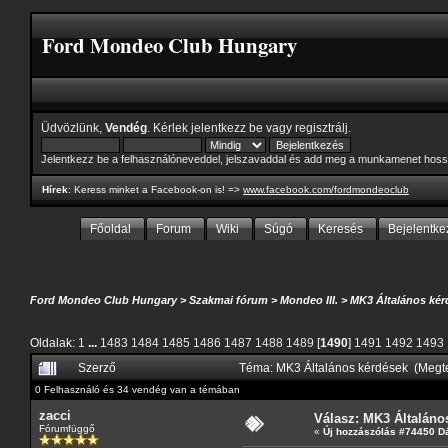
Ford Mondeo Club Hungary
Üdvözlünk,
Vendég
. Kérlek
jelentkezz be
vagy
regisztrálj
.
Jelentkezz be a felhasználóneveddel, jelszavaddal és add meg a munkamenet hoss
Hírek
: Keress minket a Facebook-on is! =>
www.facebook.com/fordmondeoclub
Főoldal
Forum
Wiki
Súgó
Keresés
Bejelentke
Ford Mondeo Club Hungary
>
Szakmai fórum
>
Mondeo III.
>
MK3 Általános kér
Oldalak:
1
...
1483
1484
1485
1486
1487
1488
1489
[
1490
]
1491
1492
1493
Szerző
Téma: MK3 Általános kérdések (Megt
0 Felhasználó és 34 vendég van a témában
zacci
Válasz: MK3 Általáno
Fórumfüggő
«
Új hozzászólás #74450 D