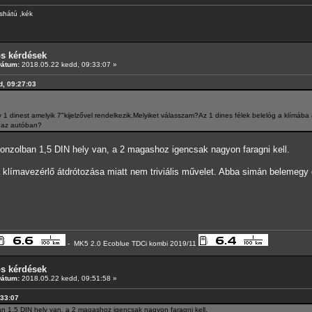
shátú ,kék
os kérdések
Dátum:
2018.05.22 kedd, 09:33:07 »
d, 09:27:03
1 dinest amelyik 7"kijelzővel rendelkezik.Melyiket válasszam?Az 1 dines félek belelóg a klímába
s az autóban?
onzolban 1,5 DIN hely van, a 2 magashoz igencsak nagyon faragni kell.
 klímavezérlő átdrótozása miatt nem triviális művelet. Abba simán belemegy e
- MK5 2.0 Ecoblue TDCi kombi 2019/11
os kérdések
Dátum:
2018.05.22 kedd, 09:51:58 »
:33:07
n 1,5 DIN hely van, a 2 magashoz igencsak nagyon faragni kell.