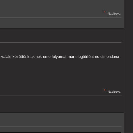
Naplózva
-e valaki közöttünk akinek eme folyamat már megtörtént és elmondaná
Naplózva