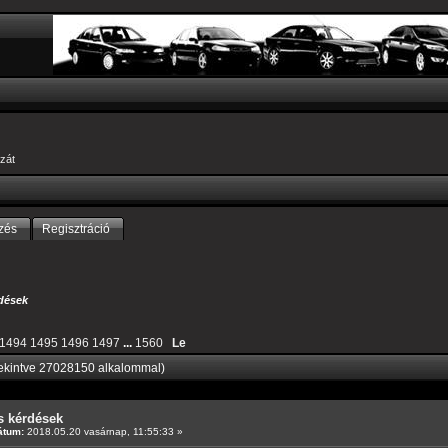
zát
zés
Regisztráció
dések
1494
1495
1496
1497
...
1560
Le
ekintve 27028150 alkalommal)
s kérdések
átum:
2018.05.20 vasárnap, 11:55:33 »