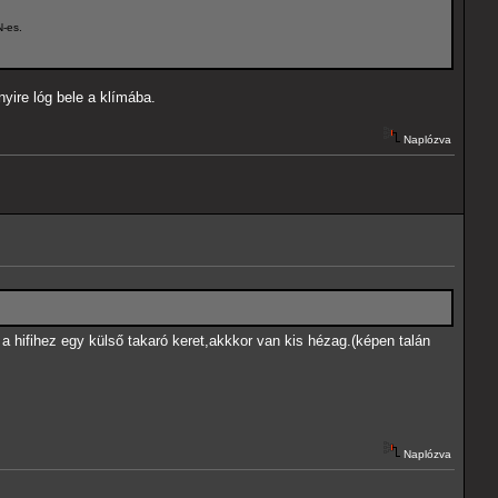
N-es.
ire lóg bele a klímába.
Naplózva
 hifihez egy külső takaró keret,akkkor van kis hézag.(képen talán
Naplózva