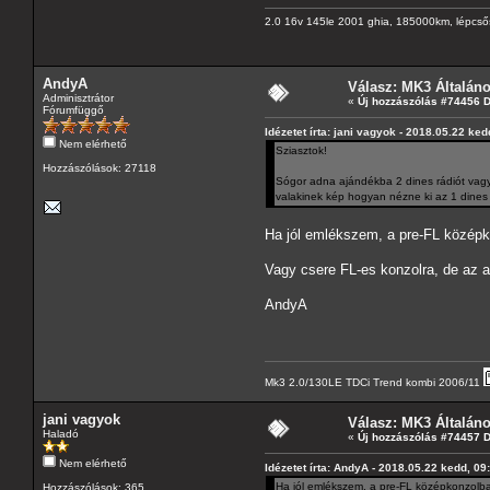
2.0 16v 145le 2001 ghia, 185000km, lépcső
AndyA
Válasz: MK3 Általán
Adminisztrátor
«
Új hozzászólás #74456 
Fórumfüggő
Idézetet írta: jani vagyok - 2018.05.22 ked
Nem elérhető
Sziasztok!
Hozzászólások: 27118
Sógor adna ajándékba 2 dines rádiót vagy 
valakinek kép hogyan nézne ki az 1 dine
Ha jól emlékszem, a pre-FL középk
Vagy csere FL-es konzolra, de az a
AndyA
Mk3 2.0/130LE TDCi Trend kombi 2006/11
jani vagyok
Válasz: MK3 Általán
Haladó
«
Új hozzászólás #74457 
Nem elérhető
Idézetet írta: AndyA - 2018.05.22 kedd, 09
Ha jól emlékszem, a pre-FL középkonzolba
Hozzászólások: 365