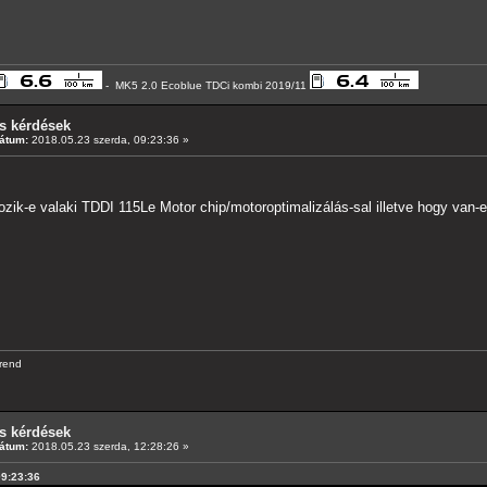
- MK5 2.0 Ecoblue TDCi kombi 2019/11
s kérdések
átum:
2018.05.23 szerda, 09:23:36 »
zik-e valaki TDDI 115Le Motor chip/motoroptimalizálás-sal illetve hogy van
rend
s kérdések
átum:
2018.05.23 szerda, 12:28:26 »
09:23:36