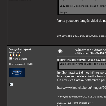
Vagy csere FL-es konzolra, de az a klímave
AndyA
Van a youtobon faragós videó de n
2.0 16v 145le 2001 ghia, 185000km, lépcső
Vagyokabajnok
Válasz: MK3 Általán
Megszállott
«
Új hozzászólás #74458 
Nem elérhető
Idézetet írta: jani vagyok - 2018.05.22 ked
Van a youtobon faragós videó de nekem n
Hozzászólások: 3548
Inkább faragj a 2 din-es hifihez,p
látszik,mivel befelé szűkül a hely.)
Én egy kicsit átalakítottam(van pár
http://www.kepfeltolto.eu/images/
«
Utoljára szerkesztve: 2018.05.22 kedd, 1
2011.12 1.6 Panther Black BA7
Ex: