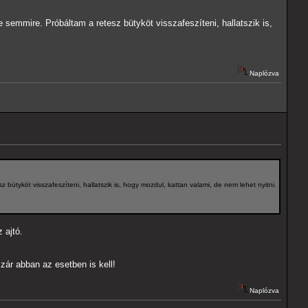
e semmire. Próbáltam a retesz bütyköt visszafeszíteni, hallatszik is,
Naplózva
 bütyköt visszafeszíteni, hallatszik is, hogy mozdul, kattan valami, de nem lehet nyitni.
 ajtó.
zár abban az esetben is kell!
Naplózva