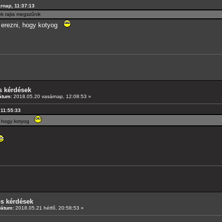
árnap, 11:37:13
k rajta megszűnik
 erezni, hogy kotyog
s kérdések
átum:
2018.05.20 vasárnap, 12:08:53 »
 11:55:33
, hogy kotyog
os kérdések
Dátum:
2018.05.21 hétfő, 20:58:53 »