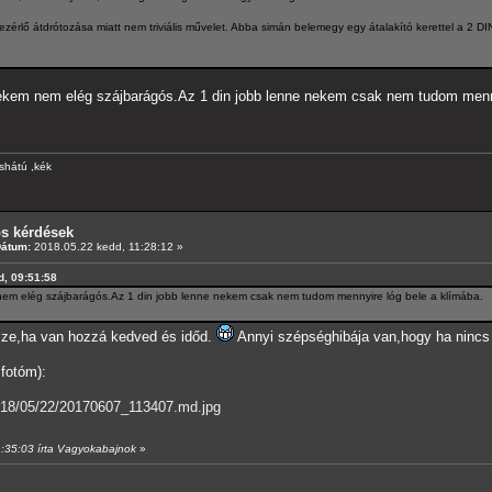
zérlő átdrótozása miatt nem triviális művelet. Abba simán belemegy egy átalakító kerettel a 2 DI
ekem nem elég szájbarágós.Az 1 din jobb lenne nekem csak nem tudom menny
shátú ,kék
os kérdések
Dátum:
2018.05.22 kedd, 11:28:12 »
d, 09:51:58
em elég szájbarágós.Az 1 din jobb lenne nekem csak nem tudom mennyire lóg bele a klímába.
ersze,ha van hozzá kedved és időd.
Annyi szépséghibája van,hogy ha nincs a
 fotóm):
2018/05/22/20170607_113407.md.jpg
1:35:03 írta Vagyokabajnok
»