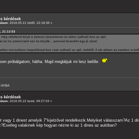
os kérdések
Dátum:
2018.05.21 hétfő, 22:18:36 »
ő, 21:13:53
ég véletlenül kinyit a (retesz) zárszerkezet és akkor nyitható lesz az ajtó.
 és ha szerencséd van és kinyílik....azonnal kicserélni egy jó zárra!
akkor roncsolásos megoldással lesz csak nyitható az ajtó, belülről. A zár abban az esetben is kell
sen próbálgatom, hátha. Majd meglátjuk mi lesz belőle.
i N7BA
os kérdések
Dátum:
2018.05.22 kedd, 09:27:03 »
t vagy 1 dinest amelyik 7"kijelzővel rendelkezik.Melyiket válasszam?Az 1 din
ez?Esetleg valakinek kép hogyan nézne ki az 1 dines az autóban?