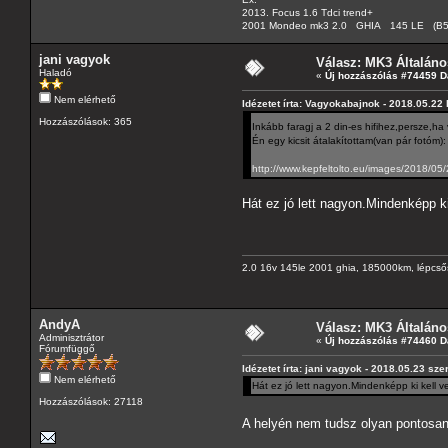
2013. Focus 1.6 Tdci trend+
2001 Mondeo mk3 2.0 GHIA 145 LE (B5Y) 
jani vagyok
Válasz: MK3 Általáno
Haladó
«
Új hozzászólás #74459 D
Nem elérhető
Idézetet írta: Vagyokabajnok - 2018.05.22
Hozzászólások: 365
Inkább faragj a 2 din-es hifihez,persze,h
Én egy kicsit átalakítottam(van pár fotóm):
http://www.kepfeltolto.eu/images/2018/
Hát ez jó lett nagyon.Mindenképp k
2.0 16v 145le 2001 ghia, 185000km, lépcső
AndyA
Válasz: MK3 Általáno
Adminisztrátor
«
Új hozzászólás #74460 D
Fórumfüggő
Idézetet írta: jani vagyok - 2018.05.23 sze
Nem elérhető
Hát ez jó lett nagyon.Mindenképp ki kell 
Hozzászólások: 27118
A helyén nem tudsz olyan pontosan d