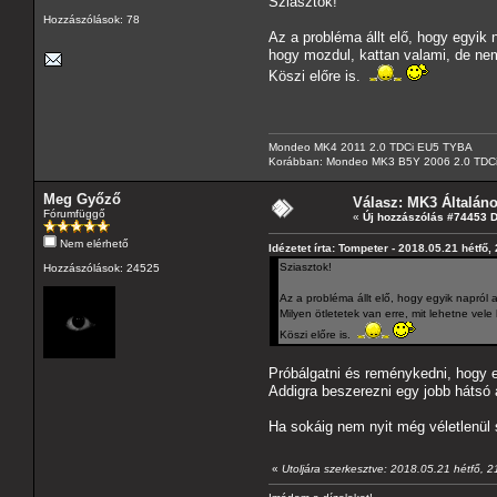
Sziasztok!
Hozzászólások: 78
Az a probléma állt elő, hogy egyik 
hogy mozdul, kattan valami, de nem 
Köszi előre is.
Mondeo MK4 2011 2.0 TDCi EU5 TYBA
Korábban: Mondeo MK3 B5Y 2006 2.0 TDC
Meg Győző
Válasz: MK3 Általán
Fórumfüggő
«
Új hozzászólás #74453 
Nem elérhető
Idézetet írta: Tompeter - 2018.05.21 hétfő,
Sziasztok!
Hozzászólások: 24525
Az a probléma állt elő, hogy egyik napról a
Milyen ötletetek van erre, mit lehetne vele
Köszi előre is.
Próbálgatni és reménykedni, hogy eg
Addigra beszerezni egy jobb hátsó a
Ha sokáig nem nyit még véletlenül s
«
Utoljára szerkesztve: 2018.05.21 hétfő, 