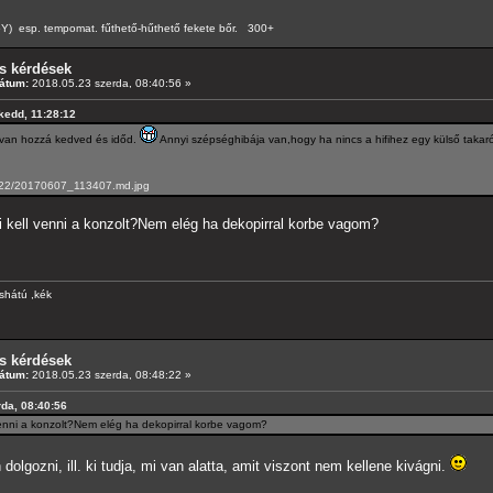
esp. tempomat. fűthető-hűthető fekete bőr. 300+
s kérdések
átum:
2018.05.23 szerda, 08:40:56 »
 kedd, 11:28:12
a van hozzá kedved és időd.
Annyi szépséghibája van,hogy ha nincs a hifihez egy külső takaró k
05/22/20170607_113407.md.jpg
i kell venni a konzolt?Nem elég ha dekopirral korbe vagom?
shátú ,kék
s kérdések
átum:
2018.05.23 szerda, 08:48:22 »
rda, 08:40:56
venni a konzolt?Nem elég ha dekopirral korbe vagom?
olgozni, ill. ki tudja, mi van alatta, amit viszont nem kellene kivágni.