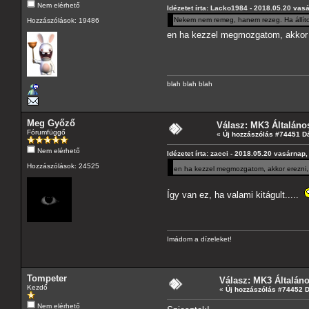
Nem elérhető
Idézetet írta: Lacko1984 - 2018.05.20 vas
Nekem nem remeg, hanem rezeg. Ha állíto
Hozzászólások: 19486
en ha kezzel megmozgatom, akkor
blah blah blah
Meg Győző
Válasz: MK3 Általáno
Fórumfüggő
«
Új hozzászólás #74451 D
Nem elérhető
Idézetet írta: zacci - 2018.05.20 vasárnap,
Hozzászólások: 24525
en ha kezzel megmozgatom, akkor erezni
Így van ez, ha valami kitágult.....
Imádom a dízeleket!
Tompeter
Válasz: MK3 Általán
Kezdő
«
Új hozzászólás #74452 
Nem elérhető