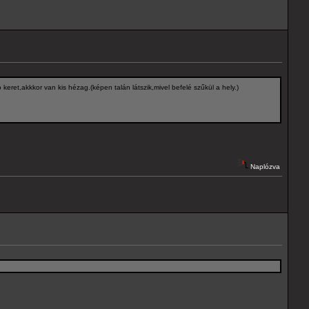
eret,akkkor van kis hézag.(képen talán látszik,mivel befelé szűkül a hely.)
Naplózva