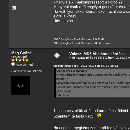
kihagyja a klímakompresszort a körből??
Magyarul csak a főtengely a generátor és a f
Ha volt ilyen akkor leírná nekem az illető a s
előre is köszi.
Üdv: István
2000 \ 4ajtós \ Ford Mondeo 2.0 Tddi
2002 / 4ajtós / Ford Mondeo 2.0 Benzines
Meg Győző
Válasz: MK3 Általános kérdések
Fórumfüggő
«
Új hozzászólás #74477 Dátum:
2018.06.0
Nem elérhető
Idézetet írta: pere - 2018.06.05 kedd, 09:48:32
Üdv kedves tagtársak!!
Hozzászólások: 24525
Olyan kérdésem lenne,hogy valaki csinált-e már olyat,
körből??
Magyarul csak a főtengely a generátor és a feszítő gö
Ha volt ilyen akkor leírná nekem az illető a szíj hosszát.
előre is köszi.
Üdv: István
Tegnap beszéltük át és adtam mérési ötletet
Szerintem te lusta vagy!
Ha naponta megkérdezed, attól fog változni