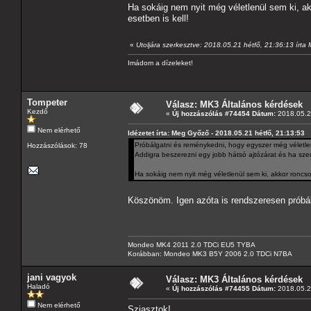
Ha sokáig nem nyit még véletlenül sem ki, ak
esetben is kell!
«
Utoljára szerkesztve: 2018.05.21 hétfő, 21:36:13 írt
Imádom a dízeleket!
Tompeter
Válasz: MK3 Általános kérdések
Kezdő
«
Új hozzászólás #74454 Dátum:
2018.05.21
Nem elérhető
Idézetet írta: Meg Győző - 2018.05.21 hétfő, 21:13:53
Próbálgatni és reménykedni, hogy egyszer még véletlenül
Hozzászólások: 78
Addigra beszerezni egy jobb hátsó ajtózárat és ha szere
Ha sokáig nem nyit még véletlenül sem ki, akkor roncsol
Köszönöm. Igen azóta is rendszeresen próbál
Mondeo MK4 2011 2.0 TDCi EU5 TYBA
Korábban: Mondeo MK3 B5Y 2006 2.0 TDCi N7BA
jani vagyok
Válasz: MK3 Általános kérdések
Haladó
«
Új hozzászólás #74455 Dátum:
2018.05.2
Nem elérhető
Sziasztok!