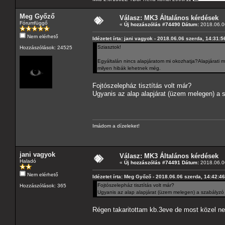
Meg Győző
Válasz: MK3 Általános kérdések
Fórumfüggő
«
Új hozzászólás #74490 Dátum:
2018.06.06
Nem elérhető
Idézetet írta: jani vagyok - 2018.06.06 szerda, 14:31:5
Sziasztok!
Hozzászólások: 24525
Egyáltalán nincs alapjáratom mi okozhatja?Alapjárati m
milyen hibák lehetnek még.
Fojtószelepház tisztítás volt már?
Ugyanis az alap alapjárat (üzem melegen) a 
Imádom a dízeleket!
jani vagyok
Válasz: MK3 Általános kérdések
Haladó
«
Új hozzászólás #74491 Dátum:
2018.06.06
Nem elérhető
Idézetet írta: Meg Győző - 2018.06.06 szerda, 14:42:46
Fojtószelepház tisztítás volt már?
Hozzászólások: 365
Ugyanis az alap alapjárat (üzem melegen) a szabályzó 
Régen takaritottam kb.3eve de most közel ne