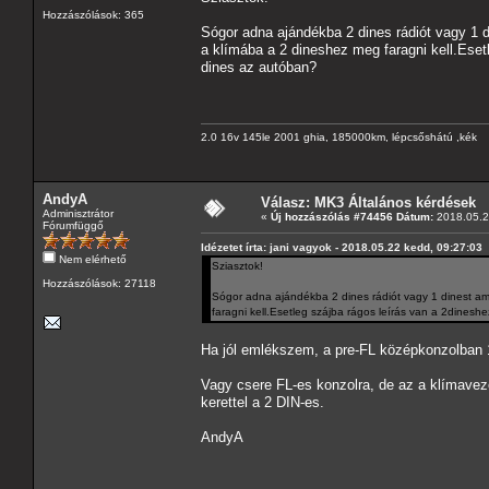
Hozzászólások: 365
Sógor adna ajándékba 2 dines rádiót vagy 1 d
a klímába a 2 dineshez meg faragni kell.Eset
dines az autóban?
2.0 16v 145le 2001 ghia, 185000km, lépcsőshátú ,kék
AndyA
Válasz: MK3 Általános kérdések
Adminisztrátor
«
Új hozzászólás #74456 Dátum:
2018.05.2
Fórumfüggő
Idézetet írta: jani vagyok - 2018.05.22 kedd, 09:27:03
Nem elérhető
Sziasztok!
Hozzászólások: 27118
Sógor adna ajándékba 2 dines rádiót vagy 1 dinest ame
faragni kell.Esetleg szájba rágos leírás van a 2dines
Ha jól emlékszem, a pre-FL középkonzolban 1
Vagy csere FL-es konzolra, de az a klímavezé
kerettel a 2 DIN-es.
AndyA