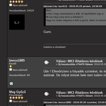
Nem elérhető
Idézetet írta: bari012 - 2018.05.25 péntek, 19:58:09
Nem.
Hozzászólások: 24525
Lehet, hogy visszarakom a télit, és kipróbálom úgy is.
Mi tud még rossz lenni a felniben?
Vagy ha netán mégsem a felni a gond, akkor mi okozha
Gumi.
Imádom a dízeleket!
bence1885
Válasz: MK3 Általános kérdések
Kezdő
«
Új hozzászólás #74470 Dátum:
2018.05.26
Nem elérhető
Üdv ! Ellenőriztem a folyadék szinteket, és 
autónak. De milyet öntsek bele nem tudom mive
Hozzászólások: 68
Meg Győző
Válasz: MK3 Általános kérdések
Fórumfüggő
«
Új hozzászólás #74471 Dátum:
2018.05.26
Nem elérhető
Idézetet írta: bence1885 - 2018.05.26 szombat, 15:04: