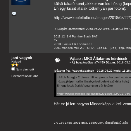
külső takaró keret,akkkor van kis hézag.(képe
Én egy kicsit átalakítottam(van pár fotóm):
http://www.kepfeltolto.eu/images/2018/05/2
«
Utoljára szerkesztve: 2018.05.22 kedd, 11:35:03 írta
2011.12 1.6 Panther Black BA7
Ex:
2013. Focus 1.6 Tdci trend+
2001 Mondeo mk3 2.0 GHIA 145 LE (B5Y) esp. tempom
jani vagyok
Válasz: MK3 Általános kérdések
Haladó
«
Új hozzászólás #74459 Dátum:
2018.05.23
Nem elérhető
Idézetet írta: Vagyokabajnok - 2018.05.22 kedd, 11:28
Hozzászólások: 365
Inkább faragj a 2 din-es hifihez,persze,ha van hozzá 
hézag.(képen talán látszik,mivel befelé szűkül a hely.)
Én egy kicsit átalakítottam(van pár fotóm):
http://www.kepfeltolto.eu/images/2018/05/22/201706
Hát ez jó lett nagyon.Mindenképp ki kell ven
2.0 16v 145le 2001 ghia, 185000km, lépcsőshátú ,kék