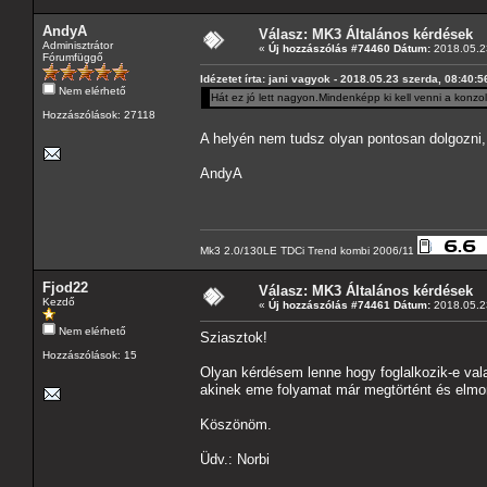
AndyA
Válasz: MK3 Általános kérdések
Adminisztrátor
«
Új hozzászólás #74460 Dátum:
2018.05.23
Fórumfüggő
Idézetet írta: jani vagyok - 2018.05.23 szerda, 08:40:5
Nem elérhető
Hát ez jó lett nagyon.Mindenképp ki kell venni a konz
Hozzászólások: 27118
A helyén nem tudsz olyan pontosan dolgozni, i
AndyA
Mk3 2.0/130LE TDCi Trend kombi 2006/11
Fjod22
Válasz: MK3 Általános kérdések
Kezdő
«
Új hozzászólás #74461 Dátum:
2018.05.23
Nem elérhető
Sziasztok!
Hozzászólások: 15
Olyan kérdésem lenne hogy foglalkozik-e vala
akinek eme folyamat már megtörtént és elmon
Köszönöm.
Üdv.: Norbi