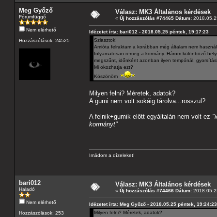
Meg Győző
Válasz: MK3 Általános kérdések
Fórumfüggő
«
Új hozzászólás #74465 Dátum:
2018.05.25
Nem elérhető
Idézetet írta: bari012 - 2018.05.25 péntek, 19:17:23
Sziasztok!
Hozzászólások: 24525
Amióta felraktam a korábban még általam nem használt a
folyamatosan remeg a kormány. Három különböző helyen 
megszűnt, időnként azonban ilyen tempónál, gyorsításk
Mi okozhatja ezt?
Köszönöm
Milyen felni? Méretek, adatok?
A gumi nem volt sokáig tárolva...rosszul?
A felnik+gumik előtt egyáltalán nem volt ez
"
kormányt"
Imádom a dízeleket!
bari012
Válasz: MK3 Általános kérdések
Haladó
«
Új hozzászólás #74466 Dátum:
2018.05.25
Nem elérhető
Idézetet írta: Meg Győző - 2018.05.25 péntek, 19:24:23
Milyen felni? Méretek, adatok?
Hozzászólások: 253