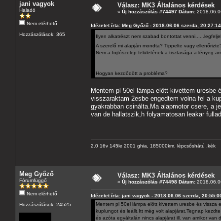
jani vagyok
Válasz: MK3 Általános kérdések
Haladó
«
Új hozzászólás #74497 Dátum:
2018.06.06
Nem elérhető
Idézetet írta: Meg Győző - 2018.06.06 szerda, 20:27:14
Hozzászólások: 365
Ilyen alkatrészt nem szabad bontottat venni......legfel
A szerelő mi alapján mondta? Tippelte vagy ellenőrizte
Nem a fojtószelep felületének a tisztasága a lényeg am
Hogyan kezdődött a probléma?
Mentem pl 50el lámpa előtt kivettem uresbe és
visszaraktam 2esbe engedtem volna fel a kuplu
gyakrabban csinálta.Ma alapmotor csere, a jel
van de hallatszik,h folyamatosan leakar fullad
2.0 16v 145le 2001 ghia, 185000km, lépcsőshátú ,kék
Meg Győző
Válasz: MK3 Általános kérdések
Fórumfüggő
«
Új hozzászólás #74498 Dátum:
2018.06.06
Nem elérhető
Idézetet írta: jani vagyok - 2018.06.06 szerda, 20:55:0
Mentem pl 50el lámpa előtt kivettem uresbe és vissza e
Hozzászólások: 24525
kuplungot és leállt.Itt még volt alapjárat.Tegnap kezd
és azóta egyáltalán nincs alapjárat ill. van amikor van d