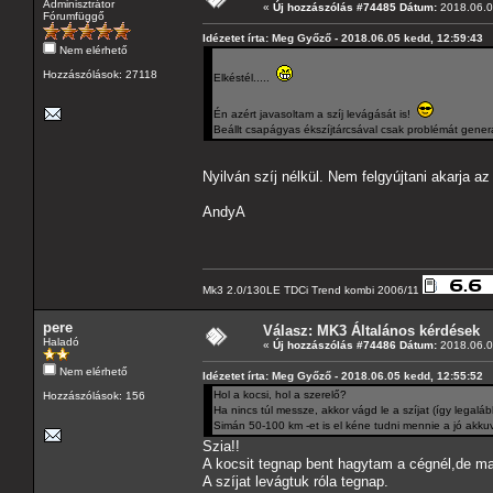
Adminisztrátor
«
Új hozzászólás #74485 Dátum:
2018.06.0
Fórumfüggő
Idézetet írta: Meg Győző - 2018.06.05 kedd, 12:59:43
Nem elérhető
Hozzászólások: 27118
Elkéstél.....
Én azért javasoltam a szíj levágását is!
Beállt csapágyas ékszíjtárcsával csak problémát gener
Nyilván szíj nélkül. Nem felgyújtani akarja az
AndyA
Mk3 2.0/130LE TDCi Trend kombi 2006/11
pere
Válasz: MK3 Általános kérdések
Haladó
«
Új hozzászólás #74486 Dátum:
2018.06.0
Nem elérhető
Idézetet írta: Meg Győző - 2018.06.05 kedd, 12:55:52
Hol a kocsi, hol a szerelő?
Hozzászólások: 156
Ha nincs túl messze, akkor vágd le a szíjat (így legalá
Simán 50-100 km -et is el kéne tudni mennie a jó akkuv
Szia!!
A kocsit tegnap bent hagytam a cégnél,de m
A szíjat levágtuk róla tegnap.