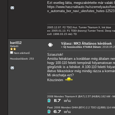
Ezt esetleg látta, megszakértette már valaki
https://www.hasznaltauto.hu/szemelyauto/fo
x_automata_bor_navi_ulesfutes_hutes-12523
2005.12.07. F2 TDCI Aut. Turnier Titanium X, Ink blue
ex: 2005.01.13. F1 TDDI (bizony) Turnier Trend, Deep n
exII: 1996.03.15 mk1 TD
bari012
Válasz: MK3 Általános kérdések
Haladó
«
Új hozzászólás #74464 Dátum:
2018.05.25
Nem elérhető
Sziasztok!
Amióta felraktam a korábban még általam nem 
Hozzászólások: 253
hogy 100-110 feletti tempónál folyamatosan 
görgőzték is a felniket. A 100-110 feletti f
illetve fékezéskor még mindig rázza a kormán
Mi okozhatja ezt?
Köszönöm
2008 Mondeo Titanium-X (BA7) 2.5T (HUBA) 162 kW - Mo
Past: 2006 Mondeo GHIA (B5Y) 2.2 TDCI (QJBB) 114 k