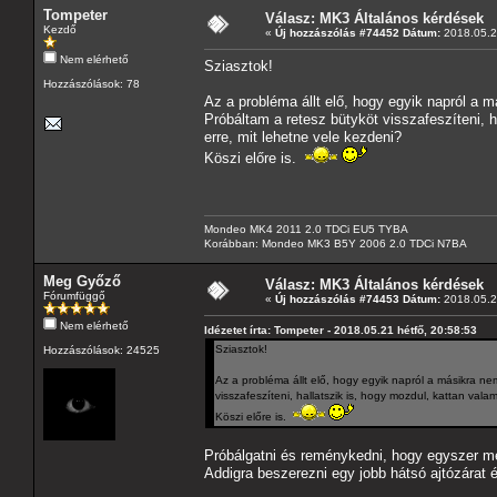
Tompeter
Válasz: MK3 Általános kérdések
Kezdő
«
Új hozzászólás #74452 Dátum:
2018.05.21
Nem elérhető
Sziasztok!
Hozzászólások: 78
Az a probléma állt elő, hogy egyik napról a m
Próbáltam a retesz bütyköt visszafeszíteni, h
erre, mit lehetne vele kezdeni?
Köszi előre is.
Mondeo MK4 2011 2.0 TDCi EU5 TYBA
Korábban: Mondeo MK3 B5Y 2006 2.0 TDCi N7BA
Meg Győző
Válasz: MK3 Általános kérdések
Fórumfüggő
«
Új hozzászólás #74453 Dátum:
2018.05.21
Nem elérhető
Idézetet írta: Tompeter - 2018.05.21 hétfő, 20:58:53
Sziasztok!
Hozzászólások: 24525
Az a probléma állt elő, hogy egyik napról a másikra nem
visszafeszíteni, hallatszik is, hogy mozdul, kattan vala
Köszi előre is.
Próbálgatni és reménykedni, hogy egyszer még 
Addigra beszerezni egy jobb hátsó ajtózárat é