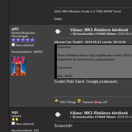
2001 MK3 Mondeo Kombi 2.0 TDDI 85KW Trend
D6BA
alf®
Válasz: MK3 Általános kérdések
Globál Moderátor
«
Új hozzászólás #74462 Dátum:
2018.05.23
Fórumfüggő
Idézetet írta: Fjod22 - 2018.05.23 szerda, 09:23:36
Nem elérhető
Sziasztok!
Hozzászólások: 48650
Olyan kérdésem lenne hogy foglalkozik-e valaki TDDI 1
megtörtént és elmondaná a tapasztalatait.
Köszönöm.
Üdv.: Norbi
Szabó Robi Sásd. Google,szaboauto.
TDCI Űrhajó
Titanium
S
max 18"
sqs
Válasz: MK3 Általános kérdések
Haladó
«
Új hozzászólás #74463 Dátum:
2018.05.24
Nem elérhető
Sziasztok!
Hozzászólások: 102