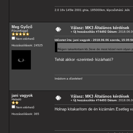
2.0 16v 145le 2001 ghia, 185000km, lépcsőshátú ,kék
Meg Győző
Válasz: MK3 Általános kérdések
Fórumfüggő
«
Új hozzászólás #74492 Dátum:
2018.06.06
Nem elérhető
Idézetet írta: jani vagyok - 2018.06.06 szerda, 15:35:5
Hozzászólások: 24525
Régen takaritottam kb.3eve de most közel nem olyan pi
Tehát akkor -szerinted- kizárható?
Imádom a dízeleket!
jani vagyok
Válasz: MK3 Általános kérdések
Haladó
«
Új hozzászólás #74493 Dátum:
2018.06.06
Nem elérhető
Holnap kitakarítom de én kizárnám.Esetleg v
Hozzászólások: 365