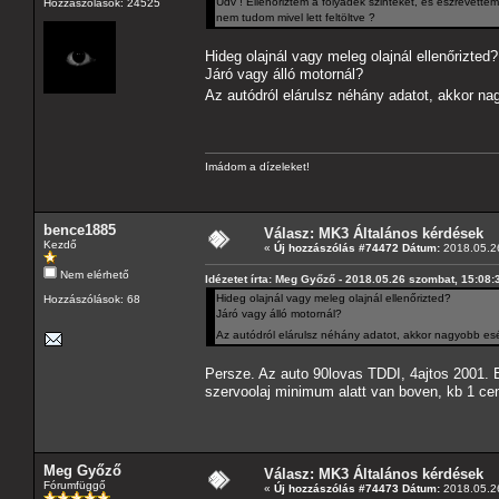
Üdv ! Ellenőriztem a folyadék szinteket, és észrevette
Hozzászólások: 24525
nem tudom mivel lett feltöltve ?
Hideg olajnál vagy meleg olajnál ellenőrizted?
Járó vagy álló motornál?
Az autódról elárulsz néhány adatot, akkor na
Imádom a dízeleket!
bence1885
Válasz: MK3 Általános kérdések
Kezdő
«
Új hozzászólás #74472 Dátum:
2018.05.26
Nem elérhető
Idézetet írta: Meg Győző - 2018.05.26 szombat, 15:08:
Hideg olajnál vagy meleg olajnál ellenőrizted?
Hozzászólások: 68
Járó vagy álló motornál?
Az autódról elárulsz néhány adatot, akkor nagyobb esé
Persze. Az auto 90lovas TDDI, 4ajtos 2001. Es
szervoolaj minimum alatt van boven, kb 1 cen
Meg Győző
Válasz: MK3 Általános kérdések
Fórumfüggő
«
Új hozzászólás #74473 Dátum:
2018.05.26