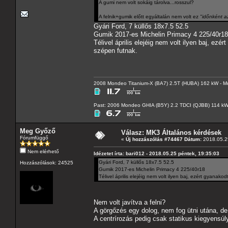
A gumi nem volt sokáig tárolva...rosszul?
A felnik+gumik előtt egyáltalán nem volt ez
"időnként a
Gyári Ford, 7 küllős 18x7.5 52.5
Gumik 2017-es Michelin Primacy 4 225/40r18
Télivel április elejéig nem volt ilyen baj, e
szépen futnak.
2008 Mondeo Titanium-X (BA7) 2.5T (HUBA) 162 kW - Mo
Past: 2006 Mondeo GHIA (B5Y) 2.2 TDCI (QJBB) 114 k
Meg Győző
Válasz: MK3 Általános kérdések
Fórumfüggő
«
Új hozzászólás #74467 Dátum:
2018.05.25
Nem elérhető
Idézetet írta: bari012 - 2018.05.25 péntek, 19:35:03
Gyári Ford, 7 küllős 18x7.5 52.5
Hozzászólások: 24525
Gumik 2017-es Michelin Primacy 4 225/40r18
Télivel április elejéig nem volt ilyen baj, ezért gyanak
Nem volt javítva a felni?
A görgőzés egy dolog, nem fog ütni utána, de
A centrírozás pedig csak statikus kiegyensúl