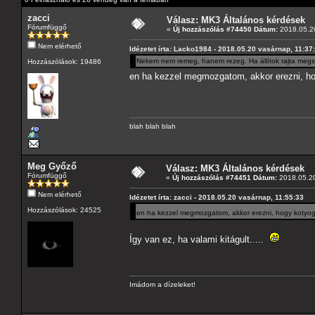
zacci
Válasz: MK3 Általános kérdések
Fórumfüggő
«
Új hozzászólás #74450 Dátum:
2018.05.20
Nem elérhető
Idézetet írta: Lacko1984 - 2018.05.20 vasárnap, 11:37
Nekem nem remeg, hanem rezeg. Ha állítok rajta megs
Hozzászólások: 19486
en ha kezzel megmozgatom, akkor erezni, 
blah blah blah
Meg Győző
Válasz: MK3 Általános kérdések
Fórumfüggő
«
Új hozzászólás #74451 Dátum:
2018.05.20
Nem elérhető
Idézetet írta: zacci - 2018.05.20 vasárnap, 11:55:33
Hozzászólások: 24525
en ha kezzel megmozgatom, akkor erezni, hogy koty
Így van ez, ha valami kitágult.....
Imádom a dízeleket!