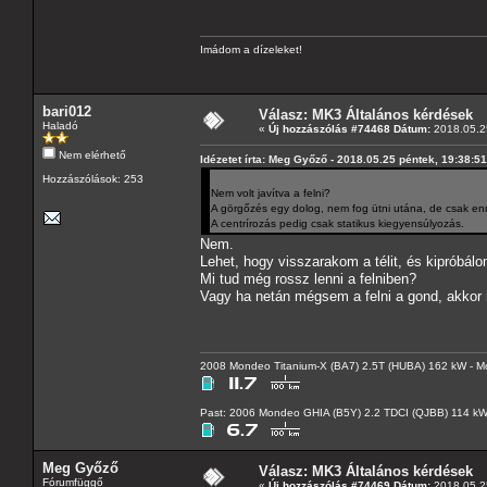
Imádom a dízeleket!
bari012
Válasz: MK3 Általános kérdések
Haladó
«
Új hozzászólás #74468 Dátum:
2018.05.25
Nem elérhető
Idézetet írta: Meg Győző - 2018.05.25 péntek, 19:38:51
Hozzászólások: 253
Nem volt javítva a felni?
A görgőzés egy dolog, nem fog ütni utána, de csak enn
A centrírozás pedig csak statikus kiegyensúlyozás.
Nem.
Lehet, hogy visszarakom a télit, és kipróbálo
Mi tud még rossz lenni a felniben?
Vagy ha netán mégsem a felni a gond, akkor 
2008 Mondeo Titanium-X (BA7) 2.5T (HUBA) 162 kW - Mo
Past: 2006 Mondeo GHIA (B5Y) 2.2 TDCI (QJBB) 114 k
Meg Győző
Válasz: MK3 Általános kérdések
Fórumfüggő
«
Új hozzászólás #74469 Dátum:
2018.05.25