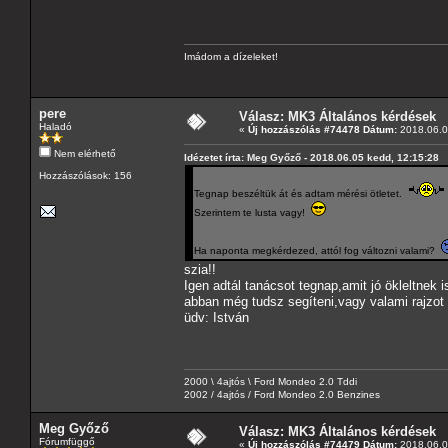
Imádom a dízeleket!
pere
Válasz: MK3 Általános kérdések
Haladó
«
Új hozzászólás #74478 Dátum:
2018.06.0
Nem elérhető
Idézetet írta: Meg Győző - 2018.06.05 kedd, 12:15:28
Hozzászólások: 156
Tegnap beszéltük át és adtam mérési ötletet.
Szerintem te lusta vagy!
Ha naponta megkérdezed, attól fog változni valami?
szia!!
Igen adtál tanácsot tegnap,amit jó ökleltnek 
abban még tudsz segíteni,vagy valami rajzot 
üdv: István
2000 \ 4ajtós \ Ford Mondeo 2.0 Tddi
2002 / 4ajtós / Ford Mondeo 2.0 Benzines
Meg Győző
Válasz: MK3 Általános kérdések
Fórumfüggő
«
Új hozzászólás #74479 Dátum:
2018.06.0