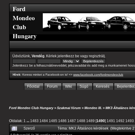
Ford
Mondeo
Club
Hungary
Üdvözlünk,
Vendég
. Kérlek
jelentkezz be
vagy
regisztrálj
.
Jelentkezz be a felhasználóneveddel, jelszavaddal és add meg a munkamenet hoss
Hírek
: Keress minket a Facebook-on is! =>
www.facebook.com/fordmondeoclub
Főoldal
Forum
Wiki
Súgó
Keresés
Bejelentke
Ford Mondeo Club Hungary
>
Szakmai fórum
>
Mondeo III.
>
MK3 Általános kér
Oldalak:
1
...
1483
1484
1485
1486
1487
1488
1489
[
1490
]
1491
1492
1493
Szerző
Téma: MK3 Általános kérdések (Megtekintve 
0 Felhasználó és 26 vendég van a témában