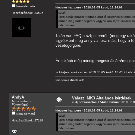
Nem elérhető
Idézetet írta: pere - 2018.06.05 kedd, 12:24:06
szia!!
Hozzászólások: 24525
Igen adtál tanácsot tegnap,amit jó ökleltnek is tartok
abban még tudsz segíteni,vagy valami rajzot küldeni ho
üdv: István
Talán van FAQ a szíj cseréről. (meg egy raká
Egyébként meg annyival lesz más, hogy a főt
vezetőgörgőre.
Én inkább még mindig megcsinálnám/megcsin
«
Utoljára szerkesztve: 2018.06.05 kedd, 12:45:25 írta
Imádom a dízeleket!
AndyA
Válasz: MK3 Általános kérdések
Adminisztrátor
«
Új hozzászólás #74480 Dátum:
2018.06.0
Fórumfüggő
Idézetet írta: pere - 2018.06.05 kedd, 12:24:06
Nem elérhető
szia!!
Igen adtál tanácsot tegnap,amit jó ökleltnek is tartok
Hozzászólások: 27118
abban még tudsz segíteni,vagy valami rajzot küldeni ho
üdv: István