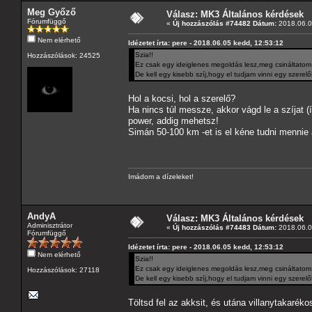
Meg Győző
Válasz: MK3 Általános kérdések
Fórumfüggő
«
Új hozzászólás #74482 Dátum:
2018.06.0
Nem elérhető
Idézetet írta: pere - 2018.06.05 kedd, 12:53:12
Szia!!
Hozzászólások: 24525
Ez csak egy ideiglenes megoldás lesz,meg csináltatom
De kell egy kisebb szíj,hogy el tudjam vinni egy szerelőh
Hol a kocsi, hol a szerelő?
Ha nincs túl messze, akkor vágd le a szíjat (í
power, addig mehetsz!
Simán 50-100 km -et is el kéne tudni mennie 
Imádom a dízeleket!
AndyA
Válasz: MK3 Általános kérdések
Adminisztrátor
«
Új hozzászólás #74483 Dátum:
2018.06.0
Fórumfüggő
Idézetet írta: pere - 2018.06.05 kedd, 12:53:12
Nem elérhető
Szia!!
Ez csak egy ideiglenes megoldás lesz,meg csináltatom
Hozzászólások: 27118
De kell egy kisebb szíj,hogy el tudjam vinni egy szerelőh
Töltsd fel az akksit, és utána villanytakaré