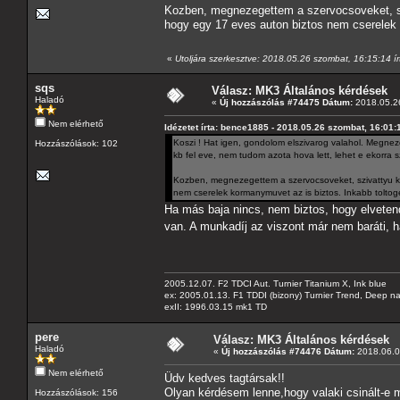
Kozben, megnezegettem a szervocsoveket, sz
hogy egy 17 eves auton biztos nem cserelek 
«
Utoljára szerkesztve: 2018.05.26 szombat, 16:15:14 
sqs
Válasz: MK3 Általános kérdések
Haladó
«
Új hozzászólás #74475 Dátum:
2018.05.26
Nem elérhető
Idézetet írta: bence1885 - 2018.05.26 szombat, 16:01:
Koszi ! Hat igen, gondolom elszivarog valahol. Megneze
Hozzászólások: 102
kb fel eve, nem tudom azota hova lett, lehet e ekorra
Kozben, megnezegettem a szervocsoveket, szivattyu k
nem cserelek kormanymuvet az is biztos. Inkabb toltog
Ha más baja nincs, nem biztos, hogy elvetend
van. A munkadíj az viszont már nem baráti,
2005.12.07. F2 TDCI Aut. Turnier Titanium X, Ink blue
ex: 2005.01.13. F1 TDDI (bizony) Turnier Trend, Deep n
exII: 1996.03.15 mk1 TD
pere
Válasz: MK3 Általános kérdések
Haladó
«
Új hozzászólás #74476 Dátum:
2018.06.0
Nem elérhető
Üdv kedves tagtársak!!
Olyan kérdésem lenne,hogy valaki csinált-e m
Hozzászólások: 156