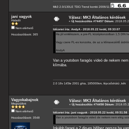
Mk3 2.0/130LE TDCi Trend kombi 2006/11
jani vagyok
Válasz: MK3 Általános kérdések
Haladó
«
Új hozzászólás #74457 Dátum:
2018.05.2
Nem elérhető
Idézetet írta: AndyA - 2018.05.22 kedd, 09:33:07
Ha jól emlékszem, a pre-FL középkonzolban 1,5 DIN he
Hozzászólások: 365
Vagy csere FL-es konzolra, de az a klímavezérlő átdrót
AndyA
Van a youtobon faragós videó de nekem nem 
klímába.
2.0 16v 145le 2001 ghia, 185000km, lépcsőshátú ,kék
Vagyokabajnok
Válasz: MK3 Általános kérdések
Megszállott
«
Új hozzászólás #74458 Dátum:
2018.05.2
Nem elérhető
Idézetet írta: jani vagyok - 2018.05.22 kedd, 09:51:58
Van a youtobon faragós videó de nekem nem elég száj
Hozzászólások: 3548
Inkább faragj a 2 din-es hifihez,persze,ha v