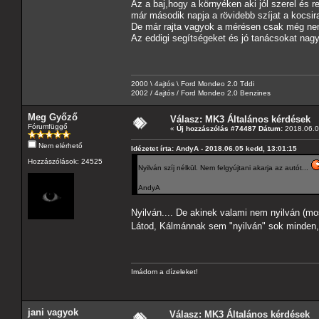
Az a baj,hogy a környéken aki jól szerel és 
már második napja a rövidebb szíjat a kocsir
De már rajta vagyok a mérésen csak még nem
Az eddigi segítségeket és jó tanácsokat na
2000 \ 4ajtós \ Ford Mondeo 2.0 Tddi
2002 / 4ajtós / Ford Mondeo 2.0 Benzines
Meg Győző
Válasz: MK3 Általános kérdések
Fórumfüggő
«
Új hozzászólás #74487 Dátum:
2018.06.0
Nem elérhető
Idézetet írta: AndyA - 2018.06.05 kedd, 13:01:15
Hozzászólások: 24525
Nyilván szíj nélkül. Nem felgyújtani akarja az autót...
AndyA
Nyilván.... De akinek valami nem nyilván (m
Látod, Kálmánnak sem "nyilván" sok minden
Imádom a dízeleket!
jani vagyok
Válasz: MK3 Általános kérdések