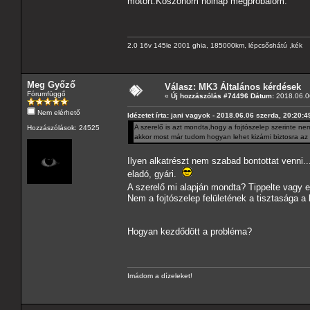
motort.Koszonom holnap megpróbálom.
2.0 16v 145le 2001 ghia, 185000km, lépcsőshátú ,kék
Meg Győző
Válasz: MK3 Általános kérdések
Fórumfüggő
«
Új hozzászólás #74496 Dátum:
2018.06.06
Nem elérhető
Idézetet írta: jani vagyok - 2018.06.06 szerda, 20:20:4
A szerelő is azt mondta,hogy a fojtószelep szerinte ne
Hozzászólások: 24525
akkor most már tudom hogyan lehet kizárni biztosra a
Ilyen alkatrészt nem szabad bontottat venni..
eladó, gyári.
A szerelő mi alapján mondta? Tippelte vagy el
Nem a fojtószelep felületének a tisztasága a
Hogyan kezdődött a probléma?
Imádom a dízeleket!