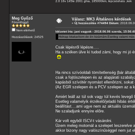
2.0 16v 145le 2001 ghia, 185000km, lépcsőshátú ,kék
Meg Győző
Válasz: MK3 Általános kérdések
Fórumfüggő
«
Új hozzászólás #74494 Dátum:
2018.06.06
Nem elérhető
Idézetet írta: jani vagyok - 2018.06.06 szerda, 15:56:4
Holnap kitakarítom de én kizárnám.Esetleg valami más 
Hozzászólások: 24525
Csak lépésről lépésre.....
Ha a széken ülve ki tudod zárni, hogy mi jó
Ha nincs szívóoldali tömítetlenség (bár álta
csak a fojtószelepen és az alapjárati szabál
kapásból szívótér nyomást ellenőrizni, sokat el
(Az EGR szelepen és a PCV szelepen az a k
Amiért leáll az túl sok vagy túl kevés levegő 
Esetleg valamelyik érzékelő/jeladó hibás ért
beállítást....ami ugye nem az aktuális üzemá
Ne szaladjunk ennyire előre.
Kár volt egyből ISCV-t vásárolni.
Üzem meleg motornál a szelepet leszerelve a k
akkor bizony nagy valószínűséggel nem jut elé