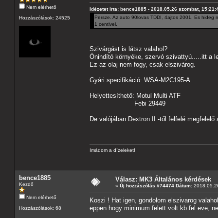
Nem elérhető
Idézetet írta: bence1885 - 2018.05.26 szombat, 15:21:
Persze. Az auto 90lovas TDDI, 4ajtos 2001. Es hideg mo
Hozzászólások: 24525
1 centivel.
Szivárgást is látsz valahol?
Önindító környéke, szervó szivattyú.....itt a 
Ez az olaj nem fogy, csak elszivárog.
Gyári specifikáció: WSA-M2C195-A
Helyettesíthető: Motul Multi ATF
Febi 29449
De valójában Dextron II -től felfelé megfelelő 
Imádom a dízeleket!
bence1885
Válasz: MK3 Általános kérdések
Kezdő
«
Új hozzászólás #74474 Dátum:
2018.05.26
Nem elérhető
Koszi ! Hat igen, gondolom elszivarog valaho
eppen hogy minimum felett volt kb fel eve, n
Hozzászólások: 68