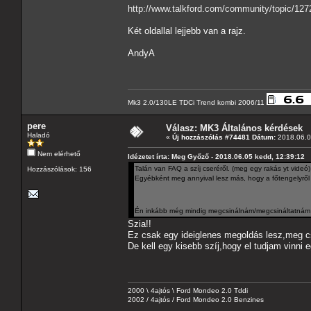
http://www.talkford.com/community/topic/1272
Két oldallal lejjebb van a rajz.
AndyA
Mk3 2.0/130LE TDCi Trend kombi 2006/11
pere
Válasz: MK3 Általános kérdések
Haladó
«
Új hozzászólás #74481 Dátum:
2018.06.0
Nem elérhető
Idézetet írta: Meg Győző - 2018.06.05 kedd, 12:39:12
Talán van FAQ a szíj cseréről. (meg egy rakás yt videó)
Hozzászólások: 156
Egyébként meg annyival lesz más, hogy a főtengelyről
Én inkább még mindig megcsinálnám/megcsináltatnám 
Szia!!
Ez csak egy ideiglenes megoldás lesz,meg c
De kell egy kisebb szíj,hogy el tudjam vinni e
2000 \ 4ajtós \ Ford Mondeo 2.0 Tddi
2002 / 4ajtós / Ford Mondeo 2.0 Benzines