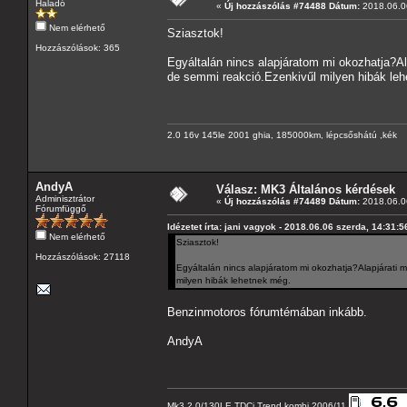
Haladó
«
Új hozzászólás #74488 Dátum:
2018.06.06
Nem elérhető
Sziasztok!
Hozzászólások: 365
Egyáltalán nincs alapjáratom mi okozhatja?Ala
de semmi reakció.Ezenkivűl milyen hibák le
2.0 16v 145le 2001 ghia, 185000km, lépcsőshátú ,kék
AndyA
Válasz: MK3 Általános kérdések
Adminisztrátor
«
Új hozzászólás #74489 Dátum:
2018.06.06
Fórumfüggő
Idézetet írta: jani vagyok - 2018.06.06 szerda, 14:31:5
Nem elérhető
Sziasztok!
Hozzászólások: 27118
Egyáltalán nincs alapjáratom mi okozhatja?Alapjárati m
milyen hibák lehetnek még.
Benzinmotoros fórumtémában inkább.
AndyA
Mk3 2.0/130LE TDCi Trend kombi 2006/11