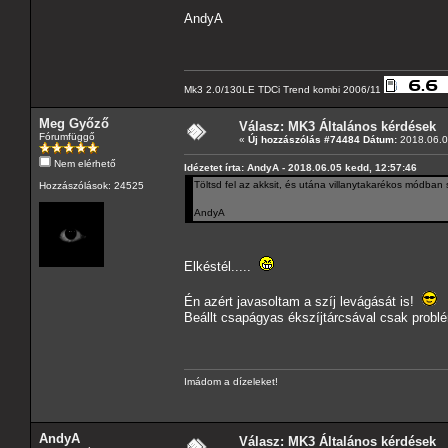
AndyA
Mk3 2.0/130LE TDCi Trend kombi 2006/11
Meg Győző
Válasz: MK3 Általános kérdések
Fórumfüggő
«
Új hozzászólás #74484 Dátum:
2018.06.0
Nem elérhető
Idézetet írta: AndyA - 2018.06.05 kedd, 12:57:46
Töltsd fel az akksit, és utána villanytakarékos módban
Hozzászólások: 24525
AndyA
Elkéstél.....
Én azért javasoltam a szíj levágását is!
Beállt csapágyas ékszíjtárcsával csak problé
Imádom a dízeleket!
AndyA
Válasz: MK3 Általános kérdések