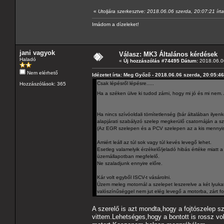
«
Utoljára szerkesztve: 2018.06.06 szerda, 20:07:21 ír
Imádom a dízeleket!
jani vagyok
Válasz: MK3 Általános kérdések
Haladó
«
Új hozzászólás #74495 Dátum:
2018.06.06
Nem elérhető
Idézetet írta: Meg Győző - 2018.06.06 szerda, 20:05:46
Csak lépésről lépésre.....
Hozzászólások: 365
Ha a széken ülve ki tudod zárni, hogy mi jó és mi ne
Ha nincs szívóoldali tömítetlenség (bár általában ilye
alapjárati szabályzó szelep megkerülő csatornáján a sze
(Az EGR szelepen és a PCV szelepen az a kis mennyi
Amiért leáll az túl sok vagy túl kevés levegő lehet.
Esetleg valamelyik érzékelő/jeladó hibás értéke miatt a
üzemállapotban megfelelő.
Ne szaladjunk ennyire előre.
Kár volt egyből ISCV-t vásárolni.
Üzem meleg motornál a szelepet leszerelve a két lyukat 
valószínűséggel nem jut elég levegő a motorba, zárt foj
A szerelő is azt mondta,hogy a fojtószelep s
vittem.Lehetséges,hogy a bontott is rossz vol