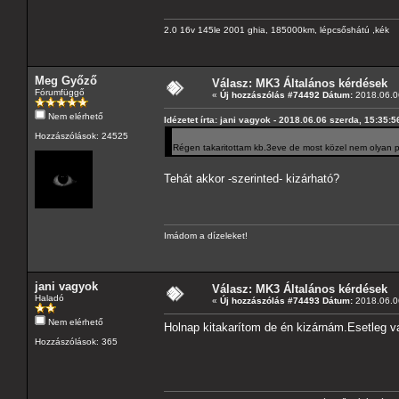
2.0 16v 145le 2001 ghia, 185000km, lépcsőshátú ,kék
Meg Győző
Válasz: MK3 Általános kérdések
Fórumfüggő
«
Új hozzászólás #74492 Dátum:
2018.06.06
Nem elérhető
Idézetet írta: jani vagyok - 2018.06.06 szerda, 15:35:5
Hozzászólások: 24525
Régen takaritottam kb.3eve de most közel nem olyan pi
Tehát akkor -szerinted- kizárható?
Imádom a dízeleket!
jani vagyok
Válasz: MK3 Általános kérdések
Haladó
«
Új hozzászólás #74493 Dátum:
2018.06.06
Nem elérhető
Holnap kitakarítom de én kizárnám.Esetleg v
Hozzászólások: 365