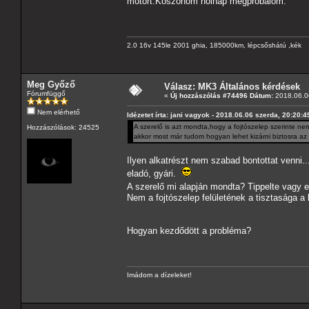
motort.Koszonom holnap megpróbálom.
2.0 16v 145le 2001 ghia, 185000km, lépcsőshátú ,kék
Meg Győző
Válasz: MK3 Általános kérdések
Fórumfüggő
«
Új hozzászólás #74496 Dátum:
2018.06.06
Nem elérhető
Idézetet írta: jani vagyok - 2018.06.06 szerda, 20:20:4
A szerelő is azt mondta,hogy a fojtószelep szerinte ne
Hozzászólások: 24525
akkor most már tudom hogyan lehet kizárni biztosra a
Ilyen alkatrészt nem szabad bontottat venni..
eladó, gyári.
A szerelő mi alapján mondta? Tippelte vagy el
Nem a fojtószelep felületének a tisztasága a
Hogyan kezdődött a probléma?
Imádom a dízeleket!