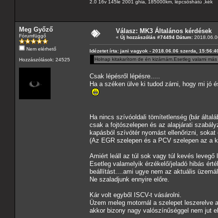
2.0 16v 145le 2001 ghia, 185000km, lépcsőshátú ,kék
Meg Győző
Válasz: MK3 Általános kérdések
Fórumfüggő
«
Új hozzászólás #74494 Dátum:
2018.06.06
Nem elérhető
Idézetet írta: jani vagyok - 2018.06.06 szerda, 15:56:4
Holnap kitakarítom de én kizárnám.Esetleg valami más 
Hozzászólások: 24525
Csak lépésről lépésre.....
Ha a széken ülve ki tudod zárni, hogy mi jó
Ha nincs szívóoldali tömítetlenség (bár álta
csak a fojtószelepen és az alapjárati szabál
kapásból szívótér nyomást ellenőrizni, sokat el
(Az EGR szelepen és a PCV szelepen az a k
Amiért leáll az túl sok vagy túl kevés levegő 
Esetleg valamelyik érzékelő/jeladó hibás ért
beállítást....ami ugye nem az aktuális üzemá
Ne szaladjunk ennyire előre.
Kár volt egyből ISCV-t vásárolni.
Üzem meleg motornál a szelepet leszerelve a k
akkor bizony nagy valószínűséggel nem jut elé