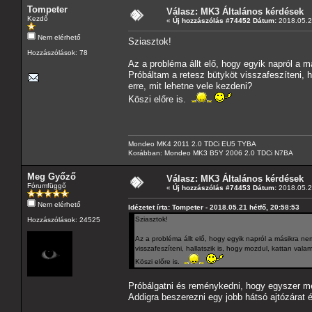
Tompeter
Válasz: MK3 Általános kérdések
Kezdő
«
Új hozzászólás #74452 Dátum:
2018.05.21
Nem elérhető
Sziasztok!
Hozzászólások: 78
Az a probléma állt elő, hogy egyik napról a m
Próbáltam a retesz bütyköt visszafeszíteni, h
erre, mit lehetne vele kezdeni?
Köszi előre is.
Mondeo MK4 2011 2.0 TDCi EU5 TYBA
Korábban: Mondeo MK3 B5Y 2006 2.0 TDCi N7BA
Meg Győző
Válasz: MK3 Általános kérdések
Fórumfüggő
«
Új hozzászólás #74453 Dátum:
2018.05.21
Nem elérhető
Idézetet írta: Tompeter - 2018.05.21 hétfő, 20:58:53
Sziasztok!
Hozzászólások: 24525
Az a probléma állt elő, hogy egyik napról a másikra nem
visszafeszíteni, hallatszik is, hogy mozdul, kattan vala
Köszi előre is.
Próbálgatni és reménykedni, hogy egyszer még 
Addigra beszerezni egy jobb hátsó ajtózárat é