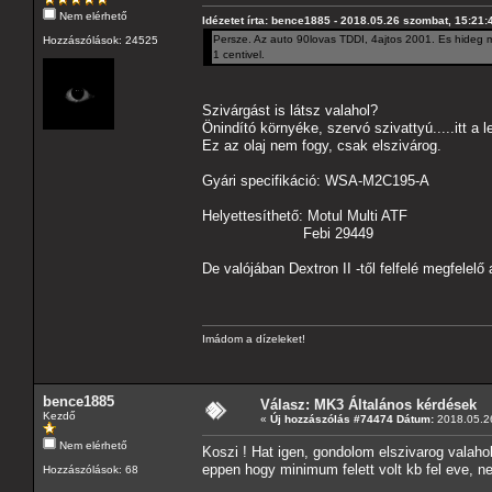
Nem elérhető
Idézetet írta: bence1885 - 2018.05.26 szombat, 15:21:
Persze. Az auto 90lovas TDDI, 4ajtos 2001. Es hideg mo
Hozzászólások: 24525
1 centivel.
Szivárgást is látsz valahol?
Önindító környéke, szervó szivattyú.....itt a 
Ez az olaj nem fogy, csak elszivárog.
Gyári specifikáció: WSA-M2C195-A
Helyettesíthető: Motul Multi ATF
Febi 29449
De valójában Dextron II -től felfelé megfelelő 
Imádom a dízeleket!
bence1885
Válasz: MK3 Általános kérdések
Kezdő
«
Új hozzászólás #74474 Dátum:
2018.05.26
Nem elérhető
Koszi ! Hat igen, gondolom elszivarog valaho
eppen hogy minimum felett volt kb fel eve, n
Hozzászólások: 68