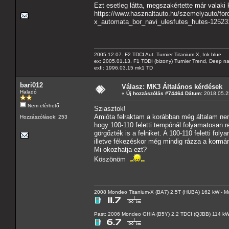
Ezt esetleg látta, megszakértette már valaki
https://www.hasznaltauto.hu/szemelyauto/fo
x_automata_bor_navi_ulesfutes_hutes-12523
2005.12.07. F2 TDCI Aut. Turnier Titanium X, Ink blue
ex: 2005.01.13. F1 TDDI (bizony) Turnier Trend, Deep n
exII: 1996.03.15 mk1 TD
bari012
Válasz: MK3 Általános kérdések
Haladó
«
Új hozzászólás #74464 Dátum:
2018.05.25
Nem elérhető
Sziasztok!
Amióta felraktam a korábban még általam nem 
Hozzászólások: 253
hogy 100-110 feletti tempónál folyamatosan 
görgőzték is a felniket. A 100-110 feletti f
illetve fékezéskor még mindig rázza a kormán
Mi okozhatja ezt?
Köszönöm
2008 Mondeo Titanium-X (BA7) 2.5T (HUBA) 162 kW - Mo
Past: 2006 Mondeo GHIA (B5Y) 2.2 TDCI (QJBB) 114 k