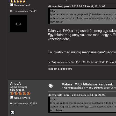
Nem elérhető
Idézetet írta: pere - 2018.06.05 kedd, 12:24:06
szia!!
Hozzászólások: 24525
Igen adtál tanácsot tegnap,amit jó ökleltnek is tartok
abban még tudsz segíteni,vagy valami rajzot küldeni ho
üdv: István
Talán van FAQ a szíj cseréről. (meg egy raká
Egyébként meg annyival lesz más, hogy a főt
vezetőgörgőre.
Én inkább még mindig megcsinálnám/megcsin
«
Utoljára szerkesztve: 2018.06.05 kedd, 12:45:25 írta
Imádom a dízeleket!
AndyA
Válasz: MK3 Általános kérdések
Adminisztrátor
«
Új hozzászólás #74480 Dátum:
2018.06.0
Fórumfüggő
Idézetet írta: pere - 2018.06.05 kedd, 12:24:06
Nem elérhető
szia!!
Igen adtál tanácsot tegnap,amit jó ökleltnek is tartok
Hozzászólások: 27118
abban még tudsz segíteni,vagy valami rajzot küldeni ho
üdv: István