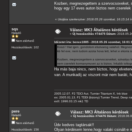
Kozben, megnezegettem a szervocsoveket, sz
hogy egy 17 eves auton biztos nem cserelek 
«
Utoljára szerkesztve: 2018.05.26 szombat, 16:15:14 
sqs
Válasz: MK3 Általános kérdések
Haladó
«
Új hozzászólás #74475 Dátum:
2018.05.26
Nem elérhető
Idézetet írta: bence1885 - 2018.05.26 szombat, 16:01:
Koszi ! Hat igen, gondolom elszivarog valahol. Megneze
Hozzászólások: 102
kb fel eve, nem tudom azota hova lett, lehet e ekorra
Kozben, megnezegettem a szervocsoveket, szivattyu k
nem cserelek kormanymuvet az is biztos. Inkabb toltog
Ha más baja nincs, nem biztos, hogy elvetend
van. A munkadíj az viszont már nem baráti,
2005.12.07. F2 TDCI Aut. Turnier Titanium X, Ink blue
ex: 2005.01.13. F1 TDDI (bizony) Turnier Trend, Deep n
exII: 1996.03.15 mk1 TD
pere
Válasz: MK3 Általános kérdések
Haladó
«
Új hozzászólás #74476 Dátum:
2018.06.0
Nem elérhető
Üdv kedves tagtársak!!
Olyan kérdésem lenne,hogy valaki csinált-e m
Hozzászólások: 156