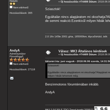
Haladó
«
Új hozzászólás #74488 Dátum:
2018.06.06
Nem elérhető
Sziasztok!
Hozzászólások: 365
Egyáltalán nincs alapjáratom mi okozhatja?Ala
de semmi reakció.Ezenkivűl milyen hibák le
2.0 16v 145le 2001 ghia, 185000km, lépcsőshátú ,kék
AndyA
Válasz: MK3 Általános kérdések
Adminisztrátor
«
Új hozzászólás #74489 Dátum:
2018.06.06
Fórumfüggő
Idézetet írta: jani vagyok - 2018.06.06 szerda, 14:31:5
Nem elérhető
Sziasztok!
Hozzászólások: 27118
Egyáltalán nincs alapjáratom mi okozhatja?Alapjárati m
milyen hibák lehetnek még.
Benzinmotoros fórumtémában inkább.
AndyA
Mk3 2.0/130LE TDCi Trend kombi 2006/11