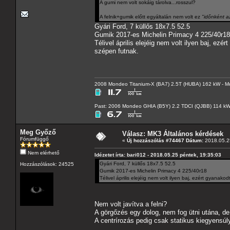
A gumi nem volt sokáig tárolva...rosszul?
A felnik+gumik előtt egyáltalán nem volt ez
"időnként a
Gyári Ford, 7 küllős 18x7.5 52.5
Gumik 2017-es Michelin Primacy 4 225/40r18
Télivel április elejéig nem volt ilyen baj, e
szépen futnak.
2008 Mondeo Titanium-X (BA7) 2.5T (HUBA) 162 kW - Mo
Past: 2006 Mondeo GHIA (B5Y) 2.2 TDCI (QJBB) 114 k
Meg Győző
Válasz: MK3 Általános kérdések
Fórumfüggő
«
Új hozzászólás #74467 Dátum:
2018.05.25
Nem elérhető
Idézetet írta: bari012 - 2018.05.25 péntek, 19:35:03
Gyári Ford, 7 küllős 18x7.5 52.5
Hozzászólások: 24525
Gumik 2017-es Michelin Primacy 4 225/40r18
Télivel április elejéig nem volt ilyen baj, ezért gyanak
Nem volt javítva a felni?
A görgőzés egy dolog, nem fog ütni utána, de
A centrírozás pedig csak statikus kiegyensúl