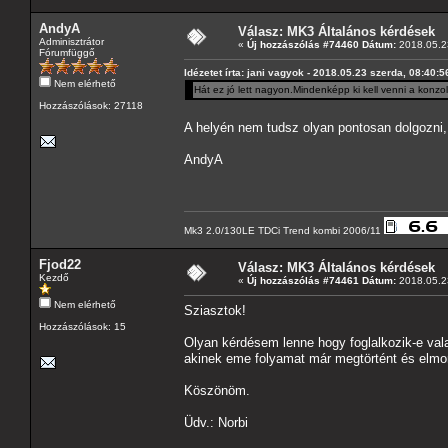
AndyA
Válasz: MK3 Általános kérdések
Adminisztrátor
«
Új hozzászólás #74460 Dátum:
2018.05.23
Fórumfüggő
Idézetet írta: jani vagyok - 2018.05.23 szerda, 08:40:5
Nem elérhető
Hát ez jó lett nagyon.Mindenképp ki kell venni a konz
Hozzászólások: 27118
A helyén nem tudsz olyan pontosan dolgozni, i
AndyA
Mk3 2.0/130LE TDCi Trend kombi 2006/11
Fjod22
Válasz: MK3 Általános kérdések
Kezdő
«
Új hozzászólás #74461 Dátum:
2018.05.23
Nem elérhető
Sziasztok!
Hozzászólások: 15
Olyan kérdésem lenne hogy foglalkozik-e vala
akinek eme folyamat már megtörtént és elmon
Köszönöm.
Üdv.: Norbi