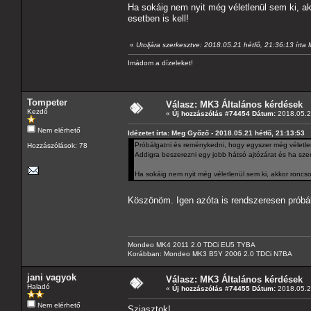
Ha sokáig nem nyit még véletlenül sem ki, ak
esetben is kell!
«
Utoljára szerkesztve: 2018.05.21 hétfő, 21:36:13 írt
Imádom a dízeleket!
Tompeter
Válasz: MK3 Általános kérdések
Kezdő
«
Új hozzászólás #74454 Dátum:
2018.05.21
Nem elérhető
Idézetet írta: Meg Győző - 2018.05.21 hétfő, 21:13:53
Próbálgatni és reménykedni, hogy egyszer még véletlenül
Hozzászólások: 78
Addigra beszerezni egy jobb hátsó ajtózárat és ha szere
Ha sokáig nem nyit még véletlenül sem ki, akkor roncsol
Köszönöm. Igen azóta is rendszeresen próbál
Mondeo MK4 2011 2.0 TDCi EU5 TYBA
Korábban: Mondeo MK3 B5Y 2006 2.0 TDCi N7BA
jani vagyok
Válasz: MK3 Általános kérdések
Haladó
«
Új hozzászólás #74455 Dátum:
2018.05.2
Nem elérhető
Sziasztok!