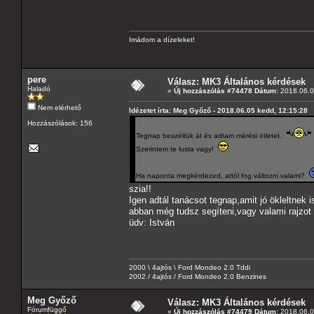
Imádom a dízeleket!
pere
Válasz: MK3 Általános kérdések
Haladó
«
Új hozzászólás #74478 Dátum:
2018.06.0
Nem elérhető
Idézetet írta: Meg Győző - 2018.06.05 kedd, 12:15:28
Hozzászólások: 156
Tegnap beszéltük át és adtam mérési ötletet.
Szerintem te lusta vagy!
Ha naponta megkérdezed, attól fog változni valami?
szia!!
Igen adtál tanácsot tegnap,amit jó ökleltnek 
abban még tudsz segíteni,vagy valami rajzot 
üdv: István
2000 \ 4ajtós \ Ford Mondeo 2.0 Tddi
2002 / 4ajtós / Ford Mondeo 2.0 Benzines
Meg Győző
Válasz: MK3 Általános kérdések
Fórumfüggő
«
Új hozzászólás #74479 Dátum:
2018.06.0