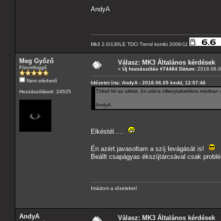
AndyA
Mk3 2.0/130LE TDCi Trend kombi 2006/11
Meg Győző
Válasz: MK3 Általános kérdések
Fórumfüggő
«
Új hozzászólás #74484 Dátum:
2018.06.0
Nem elérhető
Idézetet írta: AndyA - 2018.06.05 kedd, 12:57:46
Töltsd fel az akksit, és utána villanytakarékos módban
Hozzászólások: 24525
AndyA
Elkéstél.....
Én azért javasoltam a szíj levágását is!
Beállt csapágyas ékszíjtárcsával csak problé
Imádom a dízeleket!
AndyA
Válasz: MK3 Általános kérdések