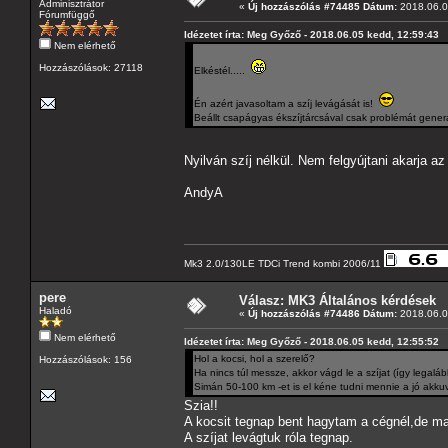
Adminisztrátor
«
Új hozzászólás #74485 Dátum:
2018.06.0
Fórumfüggő
Idézetet írta: Meg Győző - 2018.06.05 kedd, 12:59:43
Nem elérhető
Hozzászólások: 27118
Elkéstél.....
Én azért javasoltam a szíj levágását is!
Beállt csapágyas ékszíjtárcsával csak problémát gener
Nyilván szíj nélkül. Nem felgyújtani akarja az
AndyA
Mk3 2.0/130LE TDCi Trend kombi 2006/11
pere
Válasz: MK3 Általános kérdések
Haladó
«
Új hozzászólás #74486 Dátum:
2018.06.0
Nem elérhető
Idézetet írta: Meg Győző - 2018.06.05 kedd, 12:55:52
Hol a kocsi, hol a szerelő?
Hozzászólások: 156
Ha nincs túl messze, akkor vágd le a szíjat (így legalá
Simán 50-100 km -et is el kéne tudni mennie a jó akkuv
Szia!!
A kocsit tegnap bent hagytam a cégnél,de m
A szíjat levágtuk róla tegnap.