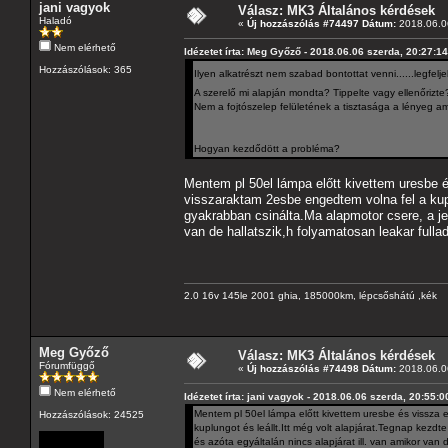
jani vagyok
Válasz: MK3 Általános kérdések
Haladó
«
Új hozzászólás #74497 Dátum:
2018.06.06
Nem elérhető
Idézetet írta: Meg Győző - 2018.06.06 szerda, 20:27:14
Hozzászólások: 365
Ilyen alkatrészt nem szabad bontottat venni......legfel
A szerelő mi alapján mondta? Tippelte vagy ellenőrizte
Nem a fojtószelep felületének a tisztasága a lényeg am
Hogyan kezdődött a probléma?
Mentem pl 50el lámpa előtt kivettem uresbe és
visszaraktam 2esbe engedtem volna fel a kuplu
gyakrabban csinálta.Ma alapmotor csere, a jel
van de hallatszik,h folyamatosan leakar fullad
2.0 16v 145le 2001 ghia, 185000km, lépcsőshátú ,kék
Meg Győző
Válasz: MK3 Általános kérdések
Fórumfüggő
«
Új hozzászólás #74498 Dátum:
2018.06.06
Nem elérhető
Idézetet írta: jani vagyok - 2018.06.06 szerda, 20:55:0
Mentem pl 50el lámpa előtt kivettem uresbe és vissza e
Hozzászólások: 24525
kuplungot és leállt.Itt még volt alapjárat.Tegnap kezd
és azóta egyáltalán nincs alapjárat ill. van amikor van d