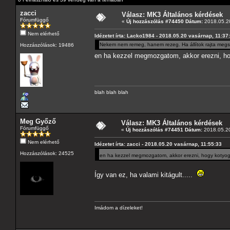
zacci
Válasz: MK3 Általános kérdések
Fórumfüggő
«
Új hozzászólás #74450 Dátum:
2018.05.20
Nem elérhető
Idézetet írta: Lacko1984 - 2018.05.20 vasárnap, 11:37
Nekem nem remeg, hanem rezeg. Ha állítok rajta megs
Hozzászólások: 19486
en ha kezzel megmozgatom, akkor erezni, 
blah blah blah
Meg Győző
Válasz: MK3 Általános kérdések
Fórumfüggő
«
Új hozzászólás #74451 Dátum:
2018.05.20
Nem elérhető
Idézetet írta: zacci - 2018.05.20 vasárnap, 11:55:33
Hozzászólások: 24525
en ha kezzel megmozgatom, akkor erezni, hogy koty
Így van ez, ha valami kitágult.....
Imádom a dízeleket!