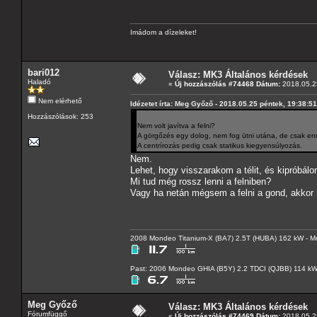
Imádom a dízeleket!
bari012
Válasz: MK3 Általános kérdések
Haladó
«
Új hozzászólás #74468 Dátum:
2018.05.25
Nem elérhető
Idézetet írta: Meg Győző - 2018.05.25 péntek, 19:38:51
Hozzászólások: 253
Nem volt javítva a felni?
A görgőzés egy dolog, nem fog ütni utána, de csak enn
A centrírozás pedig csak statikus kiegyensúlyozás.
Nem.
Lehet, hogy visszarakom a télit, és kipróbálo
Mi tud még rossz lenni a felniben?
Vagy ha netán mégsem a felni a gond, akkor 
2008 Mondeo Titanium-X (BA7) 2.5T (HUBA) 162 kW - Mo
Past: 2006 Mondeo GHIA (B5Y) 2.2 TDCI (QJBB) 114 k
Meg Győző
Válasz: MK3 Általános kérdések
Fórumfüggő
«
Új hozzászólás #74469 Dátum:
2018.05.25