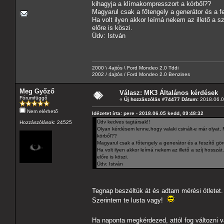
kihagyja a klímakompresszort a körből??
Magyarul csak a főtengely a generátor és a f
Ha volt ilyen akkor leírná nekem az illető a s
előre is köszi.
Üdv: István
2000 \ 4ajtós \ Ford Mondeo 2.0 Tddi
2002 / 4ajtós / Ford Mondeo 2.0 Benzines
Meg Győző
Válasz: MK3 Általános kérdések
Fórumfüggő
«
Új hozzászólás #74477 Dátum:
2018.06.0
Nem elérhető
Idézetet írta: pere - 2018.06.05 kedd, 09:48:32
Üdv kedves tagtársak!!
Hozzászólások: 24525
Olyan kérdésem lenne,hogy valaki csinált-e már olyat,
körből??
Magyarul csak a főtengely a generátor és a feszítő gö
Ha volt ilyen akkor leírná nekem az illető a szíj hosszát.
előre is köszi.
Üdv: István
Tegnap beszéltük át és adtam mérési ötletet
Szerintem te lusta vagy!
Ha naponta megkérdezed, attól fog változni