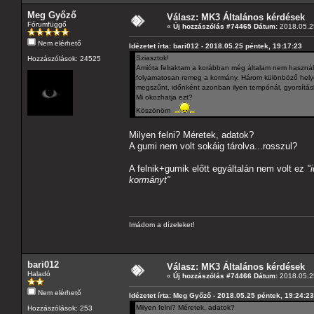
Meg Győző
Válasz: MK3 Általános kérdések
Fórumfüggő
«
Új hozzászólás #74465 Dátum:
2018.05.25
Nem elérhető
Idézetet írta: bari012 - 2018.05.25 péntek, 19:17:23
Sziasztok!
Hozzászólások: 24525
Amióta felraktam a korábban még általam nem használt a
folyamatosan remeg a kormány. Három különböző helyen 
megszűnt, időnként azonban ilyen tempónál, gyorsításk
Mi okozhatja ezt?
Köszönöm
Milyen felni? Méretek, adatok?
A gumi nem volt sokáig tárolva...rosszul?
A felnik+gumik előtt egyáltalán nem volt ez
"
kormányt"
Imádom a dízeleket!
bari012
Válasz: MK3 Általános kérdések
Haladó
«
Új hozzászólás #74466 Dátum:
2018.05.25
Nem elérhető
Idézetet írta: Meg Győző - 2018.05.25 péntek, 19:24:23
Milyen felni? Méretek, adatok?
Hozzászólások: 253