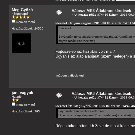
Meg Győző
Válasz: MK3 Általános kérdések
Fórumfüggő
«
Új hozzászólás #74490 Dátum:
2018.06.06
Nem elérhető
Idézetet írta: jani vagyok - 2018.06.06 szerda, 14:31:5
Sziasztok!
Hozzászólások: 24525
Egyáltalán nincs alapjáratom mi okozhatja?Alapjárati m
milyen hibák lehetnek még.
Fojtószelepház tisztítás volt már?
Ugyanis az alap alapjárat (üzem melegen) a 
Imádom a dízeleket!
jani vagyok
Válasz: MK3 Általános kérdések
Haladó
«
Új hozzászólás #74491 Dátum:
2018.06.06
Nem elérhető
Idézetet írta: Meg Győző - 2018.06.06 szerda, 14:42:46
Fojtószelepház tisztítás volt már?
Hozzászólások: 365
Ugyanis az alap alapjárat (üzem melegen) a szabályzó 
Régen takaritottam kb.3eve de most közel ne