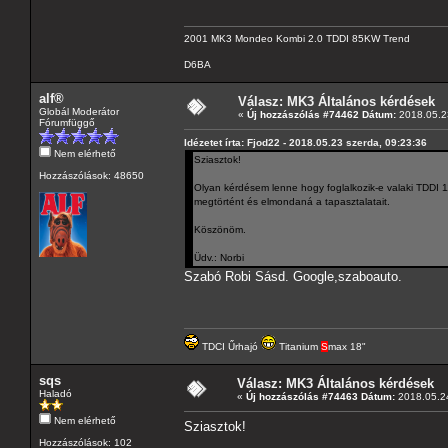
2001 MK3 Mondeo Kombi 2.0 TDDI 85KW Trend
D6BA
alf®
Válasz: MK3 Általános kérdések
Globál Moderátor
«
Új hozzászólás #74462 Dátum:
2018.05.23
Fórumfüggő
Idézetet írta: Fjod22 - 2018.05.23 szerda, 09:23:36
Nem elérhető
Sziasztok!
Hozzászólások: 48650
Olyan kérdésem lenne hogy foglalkozik-e valaki TDDI 1
megtörtént és elmondaná a tapasztalatait.
Köszönöm.
Üdv.: Norbi
Szabó Robi Sásd. Google,szaboauto.
TDCI Űrhajó
Titanium
S
max 18"
sqs
Válasz: MK3 Általános kérdések
Haladó
«
Új hozzászólás #74463 Dátum:
2018.05.24
Nem elérhető
Sziasztok!
Hozzászólások: 102