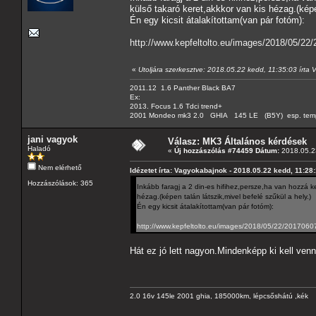
külső takaró keret,akkkor van kis hézag.(képe
Én egy kicsit átalakítottam(van pár fotóm):
http://www.kepfeltolto.eu/images/2018/05/2
«
Utoljára szerkesztve: 2018.05.22 kedd, 11:35:03 írta
2011.12 1.6 Panther Black BA7
Ex:
2013. Focus 1.6 Tdci trend+
2001 Mondeo mk3 2.0 GHIA 145 LE (B5Y) esp. tempom
jani vagyok
Válasz: MK3 Általános kérdések
Haladó
«
Új hozzászólás #74459 Dátum:
2018.05.23
Nem elérhető
Idézetet írta: Vagyokabajnok - 2018.05.22 kedd, 11:28
Hozzászólások: 365
Inkább faragj a 2 din-es hifihez,persze,ha van hozzá 
hézag.(képen talán látszik,mivel befelé szűkül a hely.)
Én egy kicsit átalakítottam(van pár fotóm):
http://www.kepfeltolto.eu/images/2018/05/22/201706
Hát ez jó lett nagyon.Mindenképp ki kell ven
2.0 16v 145le 2001 ghia, 185000km, lépcsőshátú ,kék