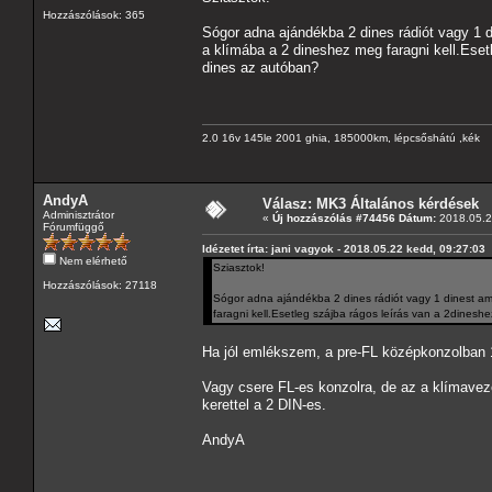
Hozzászólások: 365
Sógor adna ajándékba 2 dines rádiót vagy 1 d
a klímába a 2 dineshez meg faragni kell.Eset
dines az autóban?
2.0 16v 145le 2001 ghia, 185000km, lépcsőshátú ,kék
AndyA
Válasz: MK3 Általános kérdések
Adminisztrátor
«
Új hozzászólás #74456 Dátum:
2018.05.2
Fórumfüggő
Idézetet írta: jani vagyok - 2018.05.22 kedd, 09:27:03
Nem elérhető
Sziasztok!
Hozzászólások: 27118
Sógor adna ajándékba 2 dines rádiót vagy 1 dinest ame
faragni kell.Esetleg szájba rágos leírás van a 2dines
Ha jól emlékszem, a pre-FL középkonzolban 1
Vagy csere FL-es konzolra, de az a klímavezé
kerettel a 2 DIN-es.
AndyA