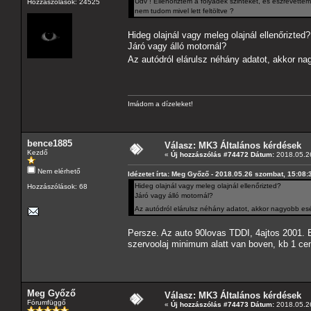
Üdv ! Ellenőriztem a folyadék szinteket, és észrevette
Hozzászólások: 24525
nem tudom mivel lett feltöltve ?
Hideg olajnál vagy meleg olajnál ellenőrizted?
Járó vagy álló motornál?
Az autódról elárulsz néhány adatot, akkor na
Imádom a dízeleket!
bence1885
Válasz: MK3 Általános kérdések
Kezdő
«
Új hozzászólás #74472 Dátum:
2018.05.26
Nem elérhető
Idézetet írta: Meg Győző - 2018.05.26 szombat, 15:08:
Hideg olajnál vagy meleg olajnál ellenőrizted?
Hozzászólások: 68
Járó vagy álló motornál?
Az autódról elárulsz néhány adatot, akkor nagyobb esé
Persze. Az auto 90lovas TDDI, 4ajtos 2001. Es
szervoolaj minimum alatt van boven, kb 1 cen
Meg Győző
Válasz: MK3 Általános kérdések
Fórumfüggő
«
Új hozzászólás #74473 Dátum:
2018.05.26