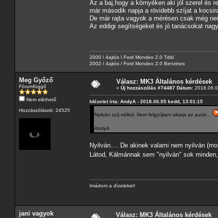
Az a baj,hogy a környéken aki jól szerel és 
már második napja a rövidebb szíjat a kocsir
De már rajta vagyok a mérésen csak még nem
Az eddigi segítségeket és jó tanácsokat na
2000 \ 4ajtós \ Ford Mondeo 2.0 Tddi
2002 / 4ajtós / Ford Mondeo 2.0 Benzines
Meg Győző
Válasz: MK3 Általános kérdések
Fórumfüggő
«
Új hozzászólás #74487 Dátum:
2018.06.0
Nem elérhető
Idézetet írta: AndyA - 2018.06.05 kedd, 13:01:15
Hozzászólások: 24525
Nyilván szíj nélkül. Nem felgyújtani akarja az autót...
AndyA
Nyilván.... De akinek valami nem nyilván (m
Látod, Kálmánnak sem "nyilván" sok minden
Imádom a dízeleket!
jani vagyok
Válasz: MK3 Általános kérdések