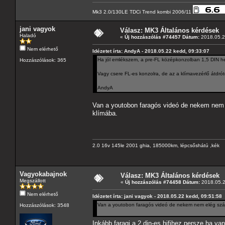
Mk3 2.0/130LE TDCi Trend kombi 2006/11
jani vagyok
Válasz: MK3 Általános kérdések
Haladó
«
Új hozzászólás #74457 Dátum:
2018.05.2
Nem elérhető
Idézetet írta: AndyA - 2018.05.22 kedd, 09:33:07
Ha jól emlékszem, a pre-FL középkonzolban 1,5 DIN he
Hozzászólások: 365
Vagy csere FL-es konzolra, de az a klímavezérlő átdrót
AndyA
Van a youtobon faragós videó de nekem nem 
klímába.
2.0 16v 145le 2001 ghia, 185000km, lépcsőshátú ,kék
Vagyokabajnok
Válasz: MK3 Általános kérdések
Megszállott
«
Új hozzászólás #74458 Dátum:
2018.05.2
Nem elérhető
Idézetet írta: jani vagyok - 2018.05.22 kedd, 09:51:58
Van a youtobon faragós videó de nekem nem elég száj
Hozzászólások: 3548
Inkább faragj a 2 din-es hifihez,persze,ha v