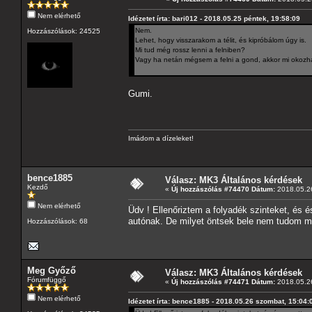
Nem elérhető
Idézetet írta: bari012 - 2018.05.25 péntek, 19:58:09
Nem.
Hozzászólások: 24525
Lehet, hogy visszarakom a télit, és kipróbálom úgy is.
Mi tud még rossz lenni a felniben?
Vagy ha netán mégsem a felni a gond, akkor mi okozha
Gumi.
Imádom a dízeleket!
bence1885
Válasz: MK3 Általános kérdések
Kezdő
«
Új hozzászólás #74470 Dátum:
2018.05.26
Nem elérhető
Üdv ! Ellenőriztem a folyadék szinteket, és 
autónak. De milyet öntsek bele nem tudom mive
Hozzászólások: 68
Meg Győző
Válasz: MK3 Általános kérdések
Fórumfüggő
«
Új hozzászólás #74471 Dátum:
2018.05.26
Nem elérhető
Idézetet írta: bence1885 - 2018.05.26 szombat, 15:04: