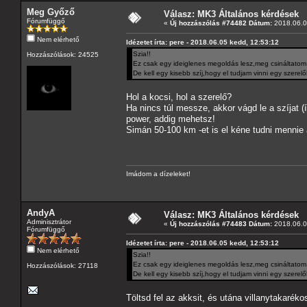
Meg Győző
Válasz: MK3 Általános kérdések
Fórumfüggő
«
Új hozzászólás #74482 Dátum:
2018.06.0
Nem elérhető
Idézetet írta: pere - 2018.06.05 kedd, 12:53:12
Szia!!
Hozzászólások: 24525
Ez csak egy ideiglenes megoldás lesz,meg csináltatom
De kell egy kisebb szíj,hogy el tudjam vinni egy szerelőh
Hol a kocsi, hol a szerelő?
Ha nincs túl messze, akkor vágd le a szíjat (í
power, addig mehetsz!
Simán 50-100 km -et is el kéne tudni mennie 
Imádom a dízeleket!
AndyA
Válasz: MK3 Általános kérdések
Adminisztrátor
«
Új hozzászólás #74483 Dátum:
2018.06.0
Fórumfüggő
Idézetet írta: pere - 2018.06.05 kedd, 12:53:12
Nem elérhető
Szia!!
Ez csak egy ideiglenes megoldás lesz,meg csináltatom
Hozzászólások: 27118
De kell egy kisebb szíj,hogy el tudjam vinni egy szerelőh
Töltsd fel az akksit, és utána villanytakaré