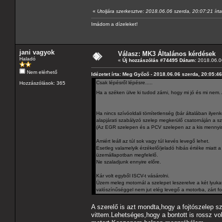
«
Utoljára szerkesztve: 2018.06.06 szerda, 20:07:21 ír
Imádom a dízeleket!
jani vagyok
Válasz: MK3 Általános kérdések
Haladó
«
Új hozzászólás #74495 Dátum:
2018.06.06
Nem elérhető
Idézetet írta: Meg Győző - 2018.06.06 szerda, 20:05:46
Csak lépésről lépésre.....
Hozzászólások: 365
Ha a széken ülve ki tudod zárni, hogy mi jó és mi ne
Ha nincs szívóoldali tömítetlenség (bár általában ilye
alapjárati szabályzó szelep megkerülő csatornáján a sze
(Az EGR szelepen és a PCV szelepen az a kis mennyi
Amiért leáll az túl sok vagy túl kevés levegő lehet.
Esetleg valamelyik érzékelő/jeladó hibás értéke miatt a
üzemállapotban megfelelő.
Ne szaladjunk ennyire előre.
Kár volt egyből ISCV-t vásárolni.
Üzem meleg motornál a szelepet leszerelve a két lyukat 
valószínűséggel nem jut elég levegő a motorba, zárt foj
A szerelő is azt mondta,hogy a fojtószelep s
vittem.Lehetséges,hogy a bontott is rossz vol