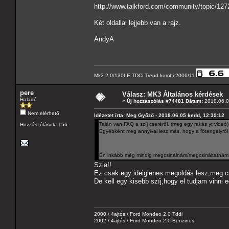
http://www.talkford.com/community/topic/1272
Két oldallal lejjebb van a rajz.
AndyA
Mk3 2.0/130LE TDCi Trend kombi 2006/11
pere
Válasz: MK3 Általános kérdések
Haladó
«
Új hozzászólás #74481 Dátum:
2018.06.0
Nem elérhető
Idézetet írta: Meg Győző - 2018.06.05 kedd, 12:39:12
Talán van FAQ a szíj cseréről. (meg egy rakás yt videó)
Hozzászólások: 156
Egyébként meg annyival lesz más, hogy a főtengelyről
Én inkább még mindig megcsinálnám/megcsináltatnám 
Szia!!
Ez csak egy ideiglenes megoldás lesz,meg c
De kell egy kisebb szíj,hogy el tudjam vinni e
2000 \ 4ajtós \ Ford Mondeo 2.0 Tddi
2002 / 4ajtós / Ford Mondeo 2.0 Benzines