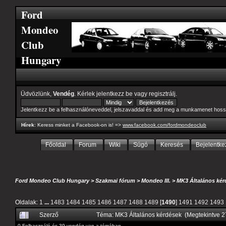
Ford
Mondeo
Club
Hungary
Üdvözlünk,
Vendég
. Kérlek
jelentkezz be
vagy
regisztrálj
.
Jelentkezz be a felhasználóneveddel, jelszavaddal és add meg a munkamenet hoss
Hírek
: Keress minket a Facebook-on is! =>
www.facebook.com/fordmondeoclub
Főoldal
Forum
Wiki
Súgó
Keresés
Bejelentke
Ford Mondeo Club Hungary
>
Szakmai fórum
>
Mondeo III.
>
MK3 Általános kér
Oldalak:
1
...
1483
1484
1485
1486
1487
1488
1489
[
1490
]
1491
1492
1493
Szerző
Téma: MK3 Általános kérdések (Megtekintve 
0 Felhasználó és 39 vendég van a témában