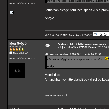
Mert egy hűtéssel kapcsolatos probléma.....általános
Hozzászólások: 27118
Láthatóan eléggé benzines-specifikus a prob
AndyA
Mk3 2.0/130LE TDCi Trend kombi 2006/11
Meg Győző
Válasz: MK3 Általános kérdések
Fórumfüggő
«
Új hozzászólás #74562 Dátum:
2018.06.11
Nem elérhető
Idézetet írta: AndyA - 2018.06.11 hétfő, 10:31:38
Hozzászólások: 24525
Láthatóan eléggé benzines-specifikus a probléma.
AndyA
Mondod te.
A napokban volt itt(valahol) egy dízel és ké
Imádom a dízeleket!
AndyA