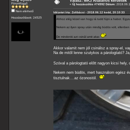
Válasz: MK3 Általános kérdések
Fórumfüggő
«
Új hozzászólás #74592 Dátum:
2018.06.1
Nem elérhető
Idézetet írta: Zolibácsi - 2018.06.12 kedd, 20:10:33
Hozzászólások: 24525
Ahhoz elég közel van hogy rá tudd fújni a habot. Eg
Nekem az ilyen spray után mindig büdös volt, ellenben
De mindenki azt csinál amit akar.
Akkor valamit nem jól csinálsz a spray-el, va
Na de mitől lenne szutykos a párologtató? Ja,
Szóval a párologtató előtt nagyon kicsi hely, 
Nekem nem büdös, mert használom egész évben
tisztulnak....az ózonostól.