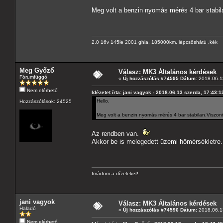
Meg volt a benzin nyomás mérés 4 bar stabila
2.0 16v 145le 2001 ghia, 185000km, lépcsőshátú ,kék
Meg Győző
Válasz: MK3 Általános kérdések
Fórumfüggő
«
Új hozzászólás #74595 Dátum:
2018.06.13
Nem elérhető
Idézetet írta: jani vagyok - 2018.06.13 szerda, 17:43:1
Hello.
Hozzászólások: 24525
Meg volt a benzin nyomás mérés 4 bar stabilan.Viszont 
Az rendben van.
Akkor be is melegedett üzemi hőmérsékletre.
Imádom a dízeleket!
jani vagyok
Válasz: MK3 Általános kérdések
Haladó
«
Új hozzászólás #74596 Dátum:
2018.06.13
Nem elérhető