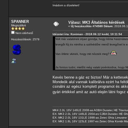
Imádom a dízeleket!
SPANNER
Válasz: MK3 Általános kérdések
Megszállott
«
Új hozzászólás #74580 Dátum:
2018.06.1
Nem elérhető
Idézetet írta: Koniman - 2018.06.12 kedd, 10:11:54
Volt már valakinek olyan gondja, hogy klíma használatako
Hozzászólások: 2579
levegőt fúj és mintha a szélvédőre menő levegővel is e
Van ötlete vkinek, hogy mit nézzek meg?
Ja fontos tudni, mielőtt még valaki poénkodna, hogy 
Kevés benne a gáz ez biztos! Már a kettesek
Mondeók alul vannak kalibrálva ezért ha feltö
csinálni az egész komplett programot és akko
gyári értékkel amit az autó elején látni fogs
MK4 2.0L 16V 146LE 2008-as AOBA Duratec HE Titanium
EX: MK3 2.0L 16V 146LE 2004-es CJBA Duratec HE Gh
EX: MK2 2.0L 16V 131LE 1998-as Zetec Ghia Limusine 
EX: MK2 1.8L 16V 115LE 1997-es Zetec Ghia Kombi Ma