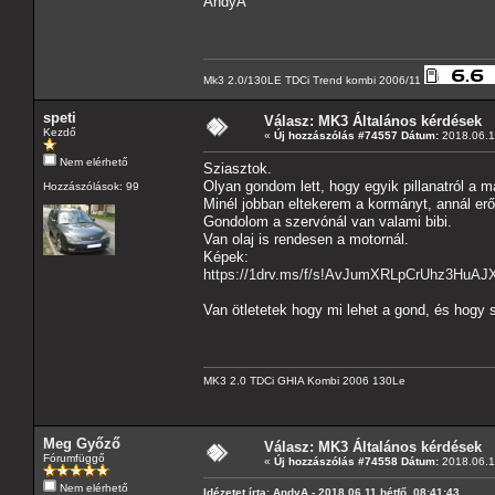
AndyA
Mk3 2.0/130LE TDCi Trend kombi 2006/11
speti
Válasz: MK3 Általános kérdések
Kezdő
«
Új hozzászólás #74557 Dátum:
2018.06.11
Nem elérhető
Sziasztok.
Olyan gondom lett, hogy egyik pillanatról a 
Hozzászólások: 99
Minél jobban eltekerem a kormányt, annál erős
Gondolom a szervónál van valami bibi.
Van olaj is rendesen a motornál.
Képek:
https://1drv.ms/f/s!AvJumXRLpCrUhz3Hu
Van ötletetek hogy mi lehet a gond, és hogy 
MK3 2.0 TDCi GHIA Kombi 2006 130Le
Meg Győző
Válasz: MK3 Általános kérdések
Fórumfüggő
«
Új hozzászólás #74558 Dátum:
2018.06.11
Nem elérhető
Idézetet írta: AndyA - 2018.06.11 hétfő, 08:41:43