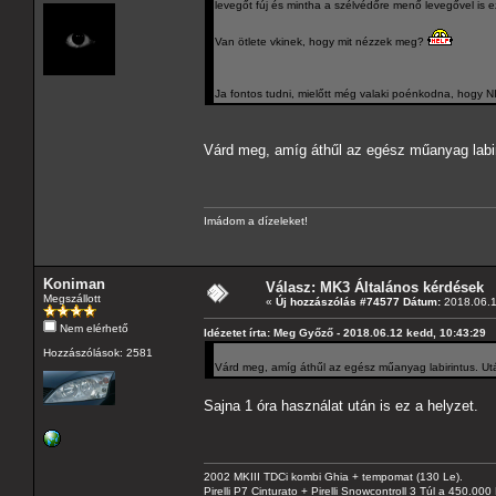
levegőt fúj és mintha a szélvédőre menő levegővel is e
Van ötlete vkinek, hogy mit nézzek meg?
Ja fontos tudni, mielőtt még valaki poénkodna, hogy 
Várd meg, amíg áthűl az egész műanyag labiri
Imádom a dízeleket!
Koniman
Válasz: MK3 Általános kérdések
Megszállott
«
Új hozzászólás #74577 Dátum:
2018.06.1
Nem elérhető
Idézetet írta: Meg Győző - 2018.06.12 kedd, 10:43:29
Hozzászólások: 2581
Várd meg, amíg áthűl az egész műanyag labirintus. Utá
Sajna 1 óra használat után is ez a helyzet.
2002 MKIII TDCi kombi Ghia + tempomat (130 Le).
Pirelli P7 Cinturato + Pirelli Snowcontroll 3 Túl a 450.00