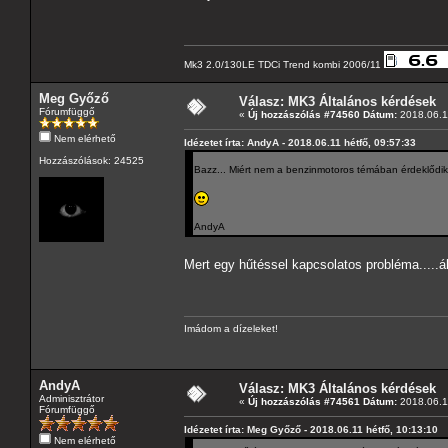
Mk3 2.0/130LE TDCi Trend kombi 2006/11
Meg Győző
Válasz: MK3 Általános kérdések
Fórumfüggő
«
Új hozzászólás #74560 Dátum:
2018.06.11
Nem elérhető
Idézetet írta: AndyA - 2018.06.11 hétfő, 09:57:33
Hozzászólások: 24525
Bazz... Miért nem a benzinmotoros témában érdeklődi
AndyA
Mert egy hűtéssel kapcsolatos probléma.....
Imádom a dízeleket!
AndyA
Válasz: MK3 Általános kérdések
Adminisztrátor
«
Új hozzászólás #74561 Dátum:
2018.06.11
Fórumfüggő
Idézetet írta: Meg Győző - 2018.06.11 hétfő, 10:13:10
Nem elérhető