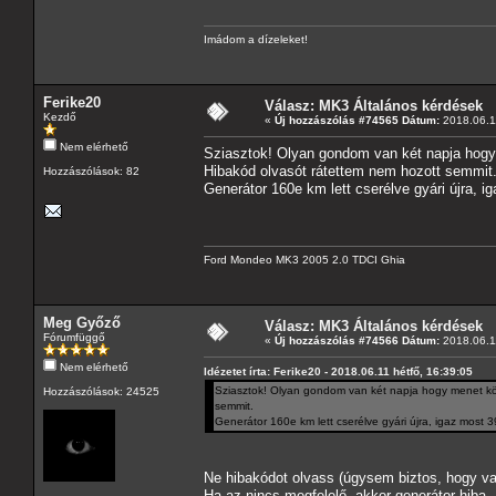
Imádom a dízeleket!
Ferike20
Válasz: MK3 Általános kérdések
Kezdő
«
Új hozzászólás #74565 Dátum:
2018.06.11
Nem elérhető
Sziasztok! Olyan gondom van két napja hogy m
Hibakód olvasót rátettem nem hozott semmit
Hozzászólások: 82
Generátor 160e km lett cserélve gyári újra, 
Ford Mondeo MK3 2005 2.0 TDCI Ghia
Meg Győző
Válasz: MK3 Általános kérdések
Fórumfüggő
«
Új hozzászólás #74566 Dátum:
2018.06.11
Nem elérhető
Idézetet írta: Ferike20 - 2018.06.11 hétfő, 16:39:05
Sziasztok! Olyan gondom van két napja hogy menet közbe
Hozzászólások: 24525
semmit.
Generátor 160e km lett cserélve gyári újra, igaz most
Ne hibakódot olvass (úgysem biztos, hogy van
Ha az nincs megfelelő, akkor generátor hiba.