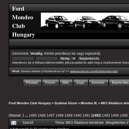
Ford
Mondeo
Club
Hungary
Üdvözlünk,
Vendég
. Kérlek
jelentkezz be
vagy
regisztrálj
.
Jelentkezz be a felhasználóneveddel, jelszavaddal és add meg a munkamenet hoss
Hírek
: Keress minket a Facebook-on is! =>
www.facebook.com/fordmondeoclub
Főoldal
Forum
Wiki
Súgó
Keresés
Bejelentke
Ford Mondeo Club Hungary
>
Szakmai fórum
>
Mondeo III.
>
MK3 Általános kér
Oldalak:
1
...
1485
1486
1487
1488
1489
1490
1491
[
1492
]
1493
1494
1495
Szerző
Téma: MK3 Általános kérdések (Megtekintve 
0 Felhasználó és 37 vendég van a témában