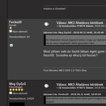
Imádom a dízeleket!
Ferike20
Válasz: MK3 Általános kérdések
Kezdő
«
Új hozzászólás #74570 Dátum:
2018.06.11
Nem elérhető
Idézetet írta: Meg Győző - 2018.06.11 hétfő, 16:42:48
Hozzászólások: 82
Ne hibakódot olvass (úgysem biztos, hogy van ilyenkor)
Ha az nincs megfelelő, akkor generátor hiba.
Most jöttem vele és füstöt láttam égett gumi s
feszítőt. Szorulna az ékszíj túl feszes?
Ford Mondeo MK3 2005 2.0 TDCI Ghia
Meg Győző
Válasz: MK3 Általános kérdések
Fórumfüggő
«
Új hozzászólás #74571 Dátum:
2018.06.11
Nem elérhető
Idézetet írta: Ferike20 - 2018.06.11 hétfő, 18:05:26
Most jöttem vele és füstöt láttam égett gumi szagott érez
Hozzászólások: 24525
feszes?