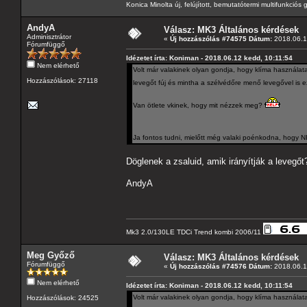
Konica Minolta új, felújított, bemutatótermi multifunkció
AndyA
Válasz: MK3 Általános kérdések
Adminisztrátor
«
Új hozzászólás #74575 Dátum:
2018.06.1
Fórumfüggő
Idézetet írta: Koniman - 2018.06.12 kedd, 10:11:54
Nem elérhető
Volt már valakinek olyan gondja, hogy klíma használatako
Hozzászólások: 27118
levegőt fúj és mintha a szélvédőre menő levegővel is e
Van ötlete vkinek, hogy mit nézzek meg?
Ja fontos tudni, mielőtt még valaki poénkodna, hogy 
Döglenek a zsaluid, amik irányítják a levegőt
AndyA
Mk3 2.0/130LE TDCi Trend kombi 2006/11
Meg Győző
Válasz: MK3 Általános kérdések
Fórumfüggő
«
Új hozzászólás #74576 Dátum:
2018.06.1
Nem elérhető
Idézetet írta: Koniman - 2018.06.12 kedd, 10:11:54
Volt már valakinek olyan gondja, hogy klíma használatako
Hozzászólások: 24525