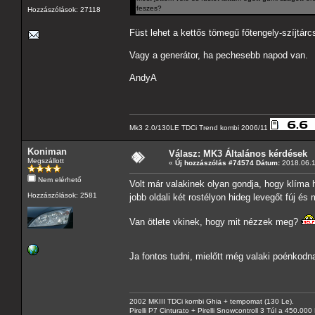
feszes?
Hozzászólások: 27118
Füst lehet a kettős tömegű főtengely-szíjtárc
Vagy a generátor, ha pechesebb napod van.
AndyA
Mk3 2.0/130LE TDCi Trend kombi 2006/11
Koniman
Válasz: MK3 Általános kérdések
Megszállott
«
Új hozzászólás #74574 Dátum:
2018.06.1
Nem elérhető
Volt már valakinek olyan gondja, hogy klíma h
Hozzászólások: 2581
jobb oldali két rostélyon hideg levegőt fúj é
Van ötlete vkinek, hogy mit nézzek meg?
Ja fontos tudni, mielőtt még valaki poénko
2002 MKIII TDCi kombi Ghia + tempomat (130 Le).
Pirelli P7 Cinturato + Pirelli Snowcontroll 3 Túl a 450.00