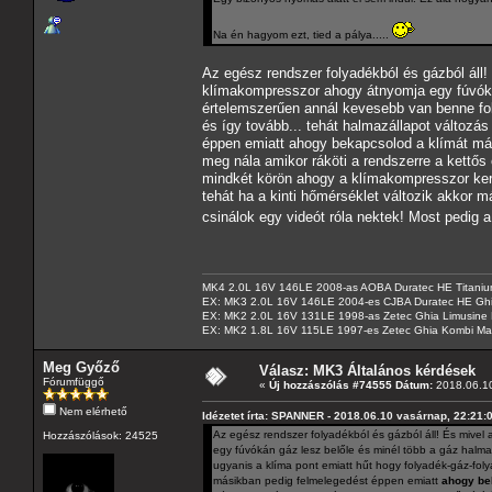
Na én hagyom ezt, tied a pálya.....
Az egész rendszer folyadékból és gázból áll
klímakompresszor ahogy átnyomja egy fúvókán
értelemszerűen annál kevesebb van benne fol
és így tovább... tehát halmazállapot változá
éppen emiatt ahogy bekapcsolod a klímát már
meg nála amikor ráköti a rendszerre a kettős
mindkét körön ahogy a klímakompresszor keri
tehát ha a kinti hőmérséklet változik akkor 
csinálok egy videót róla nektek! Most pedig 
MK4 2.0L 16V 146LE 2008-as AOBA Duratec HE Titanium
EX: MK3 2.0L 16V 146LE 2004-es CJBA Duratec HE Gh
EX: MK2 2.0L 16V 131LE 1998-as Zetec Ghia Limusine 
EX: MK2 1.8L 16V 115LE 1997-es Zetec Ghia Kombi Ma
Meg Győző
Válasz: MK3 Általános kérdések
Fórumfüggő
«
Új hozzászólás #74555 Dátum:
2018.06.10
Nem elérhető
Idézetet írta: SPANNER - 2018.06.10 vasárnap, 22:21:
Az egész rendszer folyadékból és gázból áll! És mive
Hozzászólások: 24525
egy fúvókán gáz lesz belőle és minél több a gáz halm
ugyanis a klíma pont emiatt hűt hogy folyadék-gáz-foly
másikban pedig felmelegedést éppen emiatt
ahogy bek