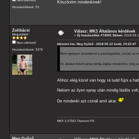
Nem elérhető
Köszönöm mindenkinek!
Hozzászólások: 53
Zolibácsi
Válasz: MK3 Általános kérdések
Megszállott
«
Új hozzászólás #74591 Dátum:
2018.06.1
Nem elérhető
Idézetet írta: Meg Győző - 2018.06.12 kedd, 19:22:47
Hozzászólások: 3378
Nem egészen
közvetlenül a párologtatóra
, onnan az m
Az általam linkelt spray pedig átjárja mindenhol, még a
Ahhoz elég közel van hogy rá tudd fújni a 
Nekem az ilyen spray után mindig büdös volt
De mindenki azt csinál amit akar.
MK5 2.0TDCi Titanium PS
Meg Győző