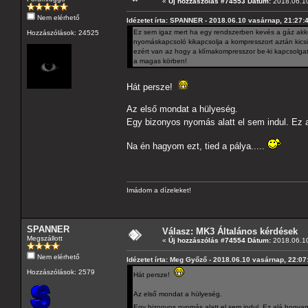
«
Új hozzászólás #74553 Dátum:
2018.06.10
Nem elérhető
Idézetet írta: SPANNER - 2018.06.10 vasárnap, 21:27:
Ez sem igaz mert ha egy rendszerben kevés a gáz akkor
Hozzászólások: 24525
nyomáskapcsoló kikapcsolja a kompresszort aztán kics
ezért van az hogy a klímakompresszor be-ki kapcsolga
a magas körben!
Hát persze!
Az első mondat a hülyeség.
Egy bizonyos nyomás alatt el sem indul. Ez 
Na én hagyom ezt, tied a pálya.....
Imádom a dízeleket!
SPANNER
Válasz: MK3 Általános kérdések
Megszállott
«
Új hozzászólás #74554 Dátum:
2018.06.10
Nem elérhető
Idézetet írta: Meg Győző - 2018.06.10 vasárnap, 22:07
Hozzászólások: 2579
Hát persze!
Az első mondat a hülyeség.
Egy bizonyos nyomás alatt el sem indul. Ez alá hogya