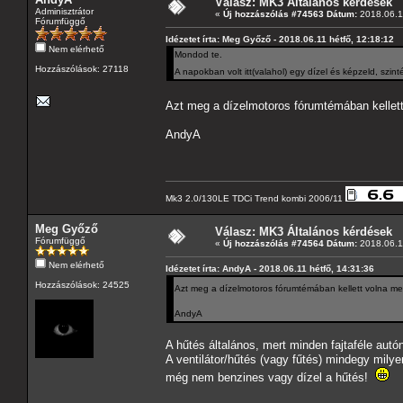
Válasz: MK3 Általános kérdések
Adminisztrátor
«
Új hozzászólás #74563 Dátum:
2018.06.11
Fórumfüggő
Idézetet írta: Meg Győző - 2018.06.11 hétfő, 12:18:12
Nem elérhető
Mondod te.
Hozzászólások: 27118
A napokban volt itt(valahol) egy dízel és képzeld, sz
Azt meg a dízelmotoros fórumtémában kellet
AndyA
Mk3 2.0/130LE TDCi Trend kombi 2006/11
Meg Győző
Válasz: MK3 Általános kérdések
Fórumfüggő
«
Új hozzászólás #74564 Dátum:
2018.06.11
Nem elérhető
Idézetet írta: AndyA - 2018.06.11 hétfő, 14:31:36
Hozzászólások: 24525
Azt meg a dízelmotoros fórumtémában kellett volna m
AndyA
A hűtés általános, mert minden fajtaféle autón
A ventilátor/hűtés (vagy fűtés) mindegy milyen
még nem benzines vagy dízel a hűtés!