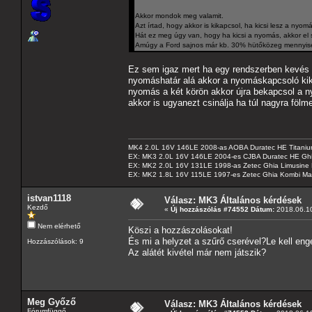
Akkor mondok meg valamit.
Azt írtad, hogy akkor is kikapcsol, ha kicsi lesz a nyom
Hát ez meg úgy van, hogy ha kicsi a nyomás, akkor el
Amúgy a Ford sajnos már kb. 30% hütőközeg mennyiségg
Ez sem igaz mert ha egy rendszerben kevés a
nyomáshatár alá akkor a nyomáskapcsoló kika
nyomás a két körön akkor újra bekapcsol a 
akkor is ugyanezt csinálja ha túl nagyra fö
MK4 2.0L 16V 146LE 2008-as AOBA Duratec HE Titanium
EX: MK3 2.0L 16V 146LE 2004-es CJBA Duratec HE Gh
EX: MK2 2.0L 16V 131LE 1998-as Zetec Ghia Limusine 
EX: MK2 1.8L 16V 115LE 1997-es Zetec Ghia Kombi Ma
istvan1118
Válasz: MK3 Általános kérdések
Kezdő
«
Új hozzászólás #74552 Dátum:
2018.06.10
Nem elérhető
Köszi a hozzászolásokat!
És mi a helyzet a szűrő cserével?Le kell eng
Hozzászólások: 9
Az alátét kivétel már nem játszik?
Meg Győző
Válasz: MK3 Általános kérdések
Fórumfüggő