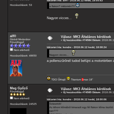
Idézetet írta: alf® - 2018.06.12 kedd, 18:05:43
Hozzászólások: 53
a flakon? mittomén?!!
Nagyon vicces...
alf®
Válasz: MK3 Általános kérdések
Globál Moderátor
«
Új hozzászólás #74584 Dátum:
2018.06.1
Fórumfüggő
Idézetet írta: kendre - 2018.06.12 kedd, 18:08:24
Nem elérhető
Nagyon vicces...
Hozzászólások: 48650
a pollenszűrőnél tudod befújni a motortérben
TDCI Űrhajó
Titanium
S
max 18"
Meg Győző
Válasz: MK3 Általános kérdések
Fórumfüggő
«
Új hozzászólás #74585 Dátum:
2018.06.1
Nem elérhető
Idézetet írta: kendre - 2018.06.12 kedd, 18:00:06
Sziasztok!
Hozzászólások: 24525
Az itthoni klímából kimaradt egy fél flakon klíma tiszt
van???