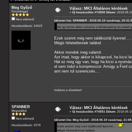
Meg Győző
Válasz: MK3 Általános kérdések
Fórumfüggő
«
Új hozzászólás #74550 Dátum:
2018.06.10
Nem elérhető
Idézetet írta: SPANNER - 2018.06.10 vasárnap, 20:31:
Hozzászólások: 24525
Ha így lenne akkor csúszna a klímakuplung és emiat
Ezek szerint még nem találkoztál ilyennel....
Mégis hihetetlennek találod.
Akkor mondok meg valamit.
Azt írtad, hogy akkor is kikapcsol, ha kicsi 
Hát ez meg úgy van, hogy ha kicsi a nyomás
el sem indul a kompresszor. Amúgy a Ford s
ami nem túl szerencsés....
Imádom a dízeleket!
SPANNER
Válasz: MK3 Általános kérdések
Megszállott
«
Új hozzászólás #74551 Dátum:
2018.06.10
Nem elérhető
Idézetet írta: Meg Győző - 2018.06.10 vasárnap, 21:08
Hozzászólások: 2579
Ezek szerint még nem találkoztál ilyennel.....
Mégis hihetetlennek találod.