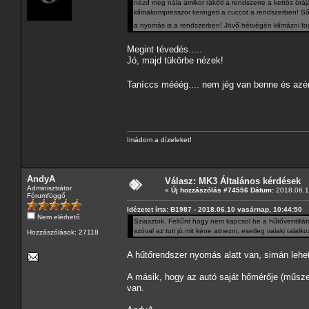
nézd meg nála amikor ráköti a rendszerre a kettős órá
klímakompresszor keringeti a cuccot a rendszerben! Sőt
a nyomás is a rendszerben! Jövő hétvégén klímázni fog
Megint tévedés.....
Jó, majd tükörbe nézek!
Taníccs mééég.... nem jég van benne és azé
Imádom a dízeleket!
AndyA
Válasz: MK3 Általános kérdések
Adminisztrátor
«
Új hozzászólás #74556 Dátum:
2018.06.11
Fórumfüggő
Idézetet írta: B1987 - 2018.06.10 vasárnap, 10:44:50
Nem elérhető
Sziasztok. Feltűnt hogy nem kapcsol be a hűtőventillát
szóval az tuti jó.mit kéne atnezni, esetleg valaki talalk
Hozzászólások: 27118
A hűtőrendszer nyomás alatt van, simán lehet
A másik, hogy az autó saját hőmérője (műsze
van.