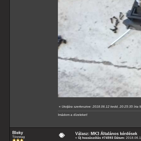
«
Utoljára szerkesztve: 2018.06.12 kedd, 20:25:35 írta
Imádom a dízeleket!
Bleky
Válasz: MK3 Általános kérdések
Törzstag
«
Új hozzászólás #74593 Dátum:
2018.06.1