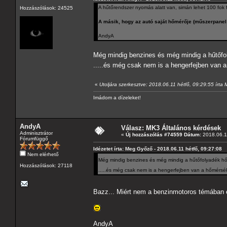
A hűtőrendszer nyomás alatt van, simán lehet 100 fok f
Hozzászólások: 24525
A másik, hogy az autó saját hőmérője (műszerpanel 
AndyA
Még mindig benzines és még mindig a hűtő
.....és még csak nem is a hengerfejben van
«
Utoljára szerkesztve: 2018.06.11 hétfő, 09:29:55 írt
Imádom a dízeleket!
AndyA
Válasz: MK3 Általános kérdések
Adminisztrátor
«
Új hozzászólás #74559 Dátum:
2018.06.11
Fórumfüggő
Idézetet írta: Meg Győző - 2018.06.11 hétfő, 09:27:08
Nem elérhető
Még mindig benzines és még mindig a hűtőfolyadék
Hozzászólások: 27118
.....és még csak nem is a hengerfejben van a hőmérsé
Bazz... Miért nem a benzinmotoros témában 
AndyA