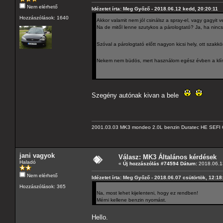
Nem elérhető
Idézetet írta: Meg Győző - 2018.06.12 kedd, 20:20:11
Hozzászólások: 1640
Akkor valamit nem jól csinálsz a spray-el, vagy gagyit v
Na de mitől lenne szutykos a párologtató? Ja, ha nincs
Szóval a párologtató előtt nagyon kicsi hely, ott szakkö
Nekem nem büdös, mert használom egész évben a klímát.
Szegény autónak kivan a bele
2001.03.03 MK3 mondeo 2.0L benzin Duratec HE SEFI 
jani vagyok
Válasz: MK3 Általános kérdések
Haladó
«
Új hozzászólás #74594 Dátum:
2018.06.13
Nem elérhető
Idézetet írta: Meg Győző - 2018.06.07 csütörtök, 12:18
Hozzászólások: 365
Na, most lehet kijelenteni, hogy ez rendben!
Mérni kellene benzin nyomást.
Hello.