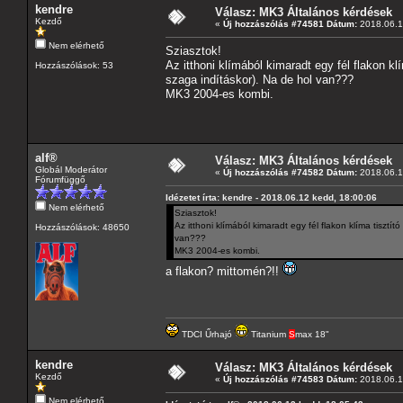
kendre
Válasz: MK3 Általános kérdések
Kezdő
«
Új hozzászólás #74581 Dátum:
2018.06.1
Nem elérhető
Sziasztok!
Az itthoni klímából kimaradt egy fél flakon k
Hozzászólások: 53
szaga indításkor). Na de hol van???
MK3 2004-es kombi.
alf®
Válasz: MK3 Általános kérdések
Globál Moderátor
«
Új hozzászólás #74582 Dátum:
2018.06.1
Fórumfüggő
Idézetet írta: kendre - 2018.06.12 kedd, 18:00:06
Nem elérhető
Sziasztok!
Az itthoni klímából kimaradt egy fél flakon klíma tiszt
Hozzászólások: 48650
van???
MK3 2004-es kombi.
a flakon? mittomén?!!
TDCI Űrhajó
Titanium
S
max 18"
kendre
Válasz: MK3 Általános kérdések
Kezdő
«
Új hozzászólás #74583 Dátum:
2018.06.1
Nem elérhető