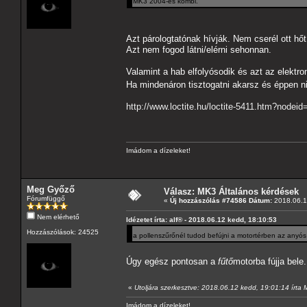
MK3 2004-es kombi.
Azt párologtatónak hívják. Nem cserél ott h
Azt nem fogod látni/elérni sehonnan.
Valamint a hab elfolyósodik és azt az elektro
Ha mindenáron tisztogatni akarsz és éppen
http://www.loctite.hu/loctite-5411.htm?node
Imádom a dízeleket!
Meg Győző
Válasz: MK3 Általános kérdések
Fórumfüggő
«
Új hozzászólás #74586 Dátum:
2018.06.1
Nem elérhető
Idézetet írta: alf® - 2018.06.12 kedd, 18:10:53
Hozzászólások: 24525
a pollenszűrőnél tudod befújni a motortérben az anyós
Úgy egész pontosan a
fűtő
motorba fújja bele
«
Utoljára szerkesztve: 2018.06.12 kedd, 19:01:14 írta
Imádom a dízeleket!