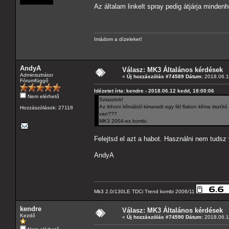
Az általam linkelt spray pedig átjárja minden
Imádom a dízeleket!
AndyA
Válasz: MK3 Általános kérdések
Adminisztrátor
«
Új hozzászólás #74589 Dátum:
2018.06.1
Fórumfüggő
Idézetet írta: kendre - 2018.06.12 kedd, 18:00:06
Nem elérhető
Sziasztok!
Az itthoni klímából kimaradt egy fél flakon klíma tiszt
Hozzászólások: 27118
van???
MK3 2004-es kombi.
Felejtsd el azt a habot. Használni nem tudsz v
AndyA
Mk3 2.0/130LE TDCi Trend kombi 2006/11
kendre
Válasz: MK3 Általános kérdések
Kezdő
«
Új hozzászólás #74590 Dátum:
2018.06.1