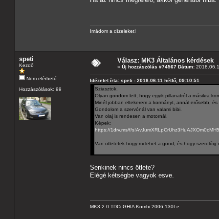
Imádom a dízeleket!
speti
Válasz: MK3 Általános kérdések
Kezdő
«
Új hozzászólás #74567 Dátum:
2018.06.11
Nem elérhető
Idézetet írta: speti - 2018.06.11 hétfő, 09:10:51
Sziasztok.
Hozzászólások: 99
Olyan gondom lett, hogy egyik pillanatról a másikra ko
Minél jobban eltekerem a kormányt, annál erősebb, és pi
Gondolom a szervónál van valami bibi.
Van olaj is rendesen a motornál.
Képek:
https://1drv.ms/f/s!AvJumXRLpCrUhz3HuAJXOm0cMH
Van ötletetek hogy mi lehet a gond, és hogy szerelőig
Senkinek nincs ötlete?
Elégé kétségbe vagyok esve.
MK3 2.0 TDCi GHIA Kombi 2006 130Le