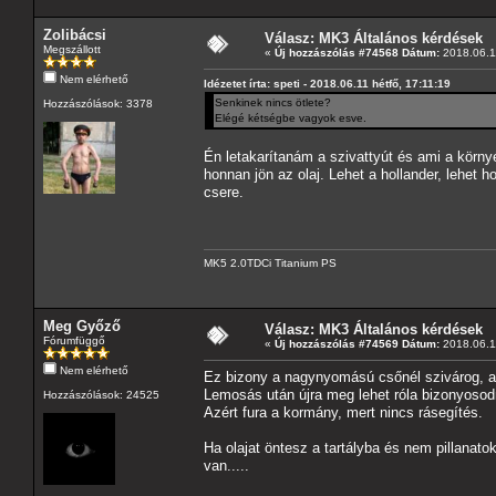
Zolibácsi
Válasz: MK3 Általános kérdések
Megszállott
«
Új hozzászólás #74568 Dátum:
2018.06.11
Nem elérhető
Idézetet írta: speti - 2018.06.11 hétfő, 17:11:19
Senkinek nincs ötlete?
Hozzászólások: 3378
Elégé kétségbe vagyok esve.
Én letakarítanám a szivattyút és ami a körny
honnan jön az olaj. Lehet a hollander, lehet 
csere.
MK5 2.0TDCi Titanium PS
Meg Győző
Válasz: MK3 Általános kérdések
Fórumfüggő
«
Új hozzászólás #74569 Dátum:
2018.06.11
Nem elérhető
Ez bizony a nagynyomású csőnél szivárog, ah
Lemosás után újra meg lehet róla bizonyosodn
Hozzászólások: 24525
Azért fura a kormány, mert nincs rásegítés.
Ha olajat öntesz a tartályba és nem pillanat
van.....