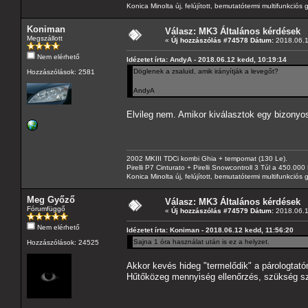
Konica Minolta új, felújított, bemutatótermi multifunkció
Koniman
Válasz: MK3 Általános kérdések
Megszállott
«
Új hozzászólás #74578 Dátum:
2018.06.1
Nem elérhető
Idézetet írta: AndyA - 2018.06.12 kedd, 10:19:14
Döglenek a zsaluid, amik irányítják a levegőt?
Hozzászólások: 2581
AndyA
Elvileg nem. Amikor kiválasztok egy bizonyos
2002 MKIII TDCi kombi Ghia + tempomat (130 Le).
Pirelli P7 Cinturato + Pirelli Snowcontroll 3 Túl a 450.00
Konica Minolta új, felújított, bemutatótermi multifunkció
Meg Győző
Válasz: MK3 Általános kérdések
Fórumfüggő
«
Új hozzászólás #74579 Dátum:
2018.06.1
Nem elérhető
Idézetet írta: Koniman - 2018.06.12 kedd, 11:56:20
Sajna 1 óra használat után is ez a helyzet.
Hozzászólások: 24525
Akkor kevés hideg "termelődik" a párologtató
Hűtőközeg mennyiség ellenőrzés, szükség szer