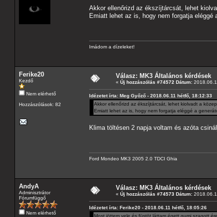
Akkor ellenőrizd az ékszíjtárcsát, lehet kiolv
Emiatt lehet az is, hogy nem forgatja eléggé 
Imádom a dízeleket!
Ferike20
Válasz: MK3 Általános kérdések
Kezdő
«
Új hozzászólás #74572 Dátum:
2018.06.11
Nem elérhető
Idézetet írta: Meg Győző - 2018.06.11 hétfő, 18:12:33
Akkor ellenőrizd az ékszíjtárcsát, lehet kiolvadt a köze
Hozzászólások: 82
Emiatt lehet az is, hogy nem forgatja eléggé a generáto
Klima töltésen 2 napja voltam és azóta csiná
Ford Mondeo MK3 2005 2.0 TDCI Ghia
AndyA
Válasz: MK3 Általános kérdések
Adminisztrátor
«
Új hozzászólás #74573 Dátum:
2018.06.11
Fórumfüggő
Idézetet írta: Ferike20 - 2018.06.11 hétfő, 18:05:26
Nem elérhető
Most jöttem vele és füstöt láttam égett gumi szagott érez