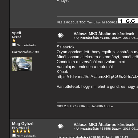
AndyA
Mk3 2.0/130LE TDCi Trend kombi 2006/11
speti
Válasz: MK3 Általános kérdések
Kezdő
«
Új hozzászólás #74557 Dátum:
2018.06.11
Nem elérhető
Sziasztok.
Olyan gondom lett, hogy egyik pillanatról a 
Hozzászólások: 99
Minél jobban eltekerem a kormányt, annál erős
Gondolom a szervónál van valami bibi.
Van olaj is rendesen a motornál.
Képek:
https://1drv.ms/f/s!AvJumXRLpCrUhz3Hu
Van ötletetek hogy mi lehet a gond, és hogy 
MK3 2.0 TDCi GHIA Kombi 2006 130Le
Meg Győző
Válasz: MK3 Általános kérdések
Fórumfüggő
«
Új hozzászólás #74558 Dátum:
2018.06.11
Nem elérhető
Idézetet írta: AndyA - 2018.06.11 hétfő, 08:41:43