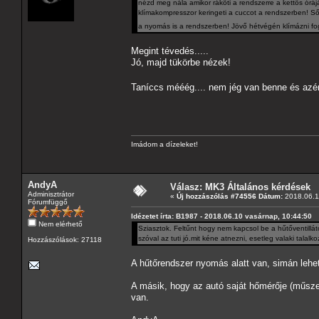
nézd meg nála amikor ráköti a rendszerre a kettős órá
klímakompresszor keringeti a cuccot a rendszerben! Sőt
a nyomás is a rendszerben! Jövő hétvégén klímázni fog
Megint tévedés.....
Jó, majd tükörbe nézek!
Taníccs mééég.... nem jég van benne és azé
Imádom a dízeleket!
AndyA
Válasz: MK3 Általános kérdések
Adminisztrátor
«
Új hozzászólás #74556 Dátum:
2018.06.11
Fórumfüggő
Idézetet írta: B1987 - 2018.06.10 vasárnap, 10:44:50
Nem elérhető
Sziasztok. Feltűnt hogy nem kapcsol be a hűtőventillát
szóval az tuti jó.mit kéne atnezni, esetleg valaki talalk
Hozzászólások: 27118
A hűtőrendszer nyomás alatt van, simán lehet
A másik, hogy az autó saját hőmérője (műsze
van.