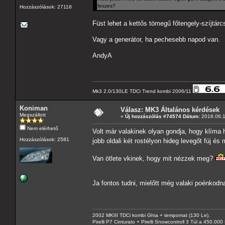
feszes?
Hozzászólások: 27118
Füst lehet a kettős tömegű főtengely-szíjtárc
Vagy a generátor, ha pechesebb napod van.
AndyA
Mk3 2.0/130LE TDCi Trend kombi 2006/11
Koniman
Válasz: MK3 Általános kérdések
Megszállott
«
Új hozzászólás #74574 Dátum:
2018.06.1
Nem elérhető
Volt már valakinek olyan gondja, hogy klíma h
Hozzászólások: 2581
jobb oldali két rostélyon hideg levegőt fúj é
Van ötlete vkinek, hogy mit nézzek meg?
Ja fontos tudni, mielőtt még valaki poénko
2002 MKIII TDCi kombi Ghia + tempomat (130 Le).
Pirelli P7 Cinturato + Pirelli Snowcontroll 3 Túl a 450.00