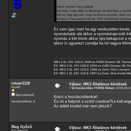
Akkor mondok meg valamit.
Azt írtad, hogy akkor is kikapcsol, ha kicsi lesz a nyom
Hát ez meg úgy van, hogy ha kicsi a nyomás, akkor el
Amúgy a Ford sajnos már kb. 30% hütőközeg mennyiségg
Ez sem igaz mert ha egy rendszerben kevés a
nyomáshatár alá akkor a nyomáskapcsoló kika
nyomás a két körön akkor újra bekapcsol a 
akkor is ugyanezt csinálja ha túl nagyra fö
MK4 2.0L 16V 146LE 2008-as AOBA Duratec HE Titanium
EX: MK3 2.0L 16V 146LE 2004-es CJBA Duratec HE Gh
EX: MK2 2.0L 16V 131LE 1998-as Zetec Ghia Limusine 
EX: MK2 1.8L 16V 115LE 1997-es Zetec Ghia Kombi Ma
istvan1118
Válasz: MK3 Általános kérdések
Kezdő
«
Új hozzászólás #74552 Dátum:
2018.06.10
Nem elérhető
Köszi a hozzászolásokat!
És mi a helyzet a szűrő cserével?Le kell eng
Hozzászólások: 9
Az alátét kivétel már nem játszik?
Meg Győző
Válasz: MK3 Általános kérdések
Fórumfüggő