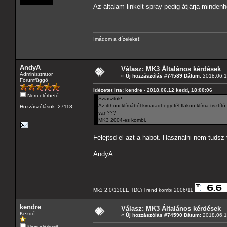
Az általam linkelt spray pedig átjárja minden
Imádom a dízeleket!
AndyA
Válasz: MK3 Általános kérdések
Adminisztrátor
«
Új hozzászólás #74589 Dátum:
2018.06.1
Fórumfüggő
Idézetet írta: kendre - 2018.06.12 kedd, 18:00:06
Nem elérhető
Sziasztok!
Az itthoni klímából kimaradt egy fél flakon klíma tiszt
Hozzászólások: 27118
van???
MK3 2004-es kombi.
Felejtsd el azt a habot. Használni nem tudsz v
AndyA
Mk3 2.0/130LE TDCi Trend kombi 2006/11
kendre
Válasz: MK3 Általános kérdések
Kezdő
«
Új hozzászólás #74590 Dátum:
2018.06.1