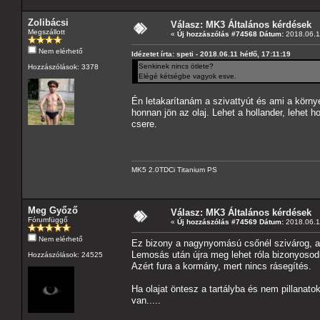
Zolibácsi
Válasz: MK3 Általános kérdések
Megszállott
«
Új hozzászólás #74568 Dátum:
2018.06.11
Nem elérhető
Idézetet írta: speti - 2018.06.11 hétfő, 17:11:19
Senkinek nincs ötlete?
Hozzászólások: 3378
Elégé kétségbe vagyok esve.
Én letakarítanám a szivattyút és ami a körny
honnan jön az olaj. Lehet a hollander, lehet 
csere.
MK5 2.0TDCi Titanium PS
Meg Győző
Válasz: MK3 Általános kérdések
Fórumfüggő
«
Új hozzászólás #74569 Dátum:
2018.06.11
Nem elérhető
Ez bizony a nagynyomású csőnél szivárog, ah
Lemosás után újra meg lehet róla bizonyosodn
Hozzászólások: 24525
Azért fura a kormány, mert nincs rásegítés.
Ha olajat öntesz a tartályba és nem pillanat
van.....