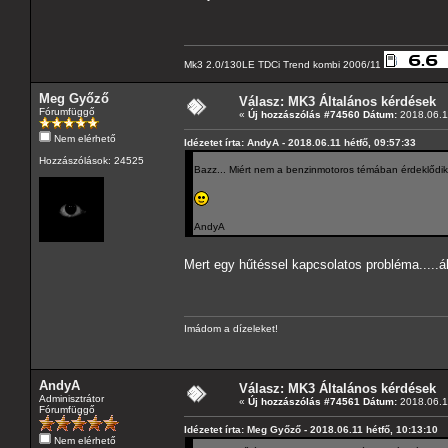
Mk3 2.0/130LE TDCi Trend kombi 2006/11
Meg Győző
Válasz: MK3 Általános kérdések
Fórumfüggő
«
Új hozzászólás #74560 Dátum:
2018.06.11
Nem elérhető
Idézetet írta: AndyA - 2018.06.11 hétfő, 09:57:33
Hozzászólások: 24525
Bazz... Miért nem a benzinmotoros témában érdeklődi
AndyA
Mert egy hűtéssel kapcsolatos probléma.....
Imádom a dízeleket!
AndyA
Válasz: MK3 Általános kérdések
Adminisztrátor
«
Új hozzászólás #74561 Dátum:
2018.06.11
Fórumfüggő
Idézetet írta: Meg Győző - 2018.06.11 hétfő, 10:13:10
Nem elérhető