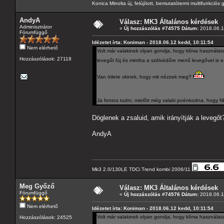
Konica Minolta új, felújított, bemutatótermi multifunkció
AndyA
Válasz: MK3 Általános kérdések
Adminisztrátor
«
Új hozzászólás #74575 Dátum:
2018.06.1
Fórumfüggő
Idézetet írta: Koniman - 2018.06.12 kedd, 10:11:54
Nem elérhető
Volt már valakinek olyan gondja, hogy klíma használatako
Hozzászólások: 27118
levegőt fúj és mintha a szélvédőre menő levegővel is e
Van ötlete vkinek, hogy mit nézzek meg?
Ja fontos tudni, mielőtt még valaki poénkodna, hogy 
Döglenek a zsaluid, amik irányítják a levegőt
AndyA
Mk3 2.0/130LE TDCi Trend kombi 2006/11
Meg Győző
Válasz: MK3 Általános kérdések
Fórumfüggő
«
Új hozzászólás #74576 Dátum:
2018.06.1
Nem elérhető
Idézetet írta: Koniman - 2018.06.12 kedd, 10:11:54
Volt már valakinek olyan gondja, hogy klíma használatako
Hozzászólások: 24525