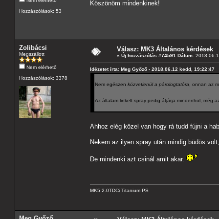
Nem elérhető
Köszönöm mindenkinek!
Hozzászólások: 53
Zolibácsi
Válasz: MK3 Általános kérdések
Megszállott
«
Új hozzászólás #74591 Dátum:
2018.06.1
Nem elérhető
Idézetet írta: Meg Győző - 2018.06.12 kedd, 19:22:47
Hozzászólások: 3378
Nem egészen
közvetlenül a párologtatóra
, onnan az m
Az általam linkelt spray pedig átjárja mindenhol, még a
Ahhoz elég közel van hogy rá tudd fújni a 
Nekem az ilyen spray után mindig büdös volt
De mindenki azt csinál amit akar.
MK5 2.0TDCi Titanium PS
Meg Győző