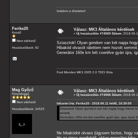
Imádom a dízeleket!
Ferike20
Válasz: MK3 Általános kérdések
Kezdő
«
Új hozzászólás #74565 Dátum:
2018.06.11
Nem elérhető
Sziasztok! Olyan gondom van két napja hogy m
Hibakód olvasót rátettem nem hozott semmit
Hozzászólások: 82
Generátor 160e km lett cserélve gyári újra, 
Ford Mondeo MK3 2005 2.0 TDCI Ghia
Meg Győző
Válasz: MK3 Általános kérdések
Fórumfüggő
«
Új hozzászólás #74566 Dátum:
2018.06.11
Nem elérhető
Idézetet írta: Ferike20 - 2018.06.11 hétfő, 16:39:05
Sziasztok! Olyan gondom van két napja hogy menet közbe
Hozzászólások: 24525
semmit.
Generátor 160e km lett cserélve gyári újra, igaz most
Ne hibakódot olvass (úgysem biztos, hogy van
Ha az nincs megfelelő, akkor generátor hiba.