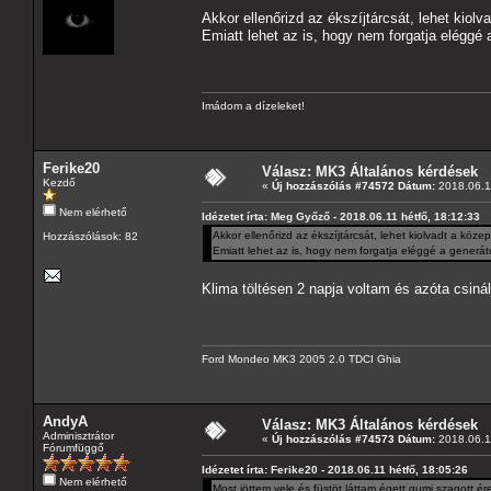
Akkor ellenőrizd az ékszíjtárcsát, lehet kiolv
Emiatt lehet az is, hogy nem forgatja eléggé 
Imádom a dízeleket!
Ferike20
Válasz: MK3 Általános kérdések
Kezdő
«
Új hozzászólás #74572 Dátum:
2018.06.11
Nem elérhető
Idézetet írta: Meg Győző - 2018.06.11 hétfő, 18:12:33
Akkor ellenőrizd az ékszíjtárcsát, lehet kiolvadt a köze
Hozzászólások: 82
Emiatt lehet az is, hogy nem forgatja eléggé a generáto
Klima töltésen 2 napja voltam és azóta csiná
Ford Mondeo MK3 2005 2.0 TDCI Ghia
AndyA
Válasz: MK3 Általános kérdések
Adminisztrátor
«
Új hozzászólás #74573 Dátum:
2018.06.11
Fórumfüggő
Idézetet írta: Ferike20 - 2018.06.11 hétfő, 18:05:26
Nem elérhető
Most jöttem vele és füstöt láttam égett gumi szagott érez