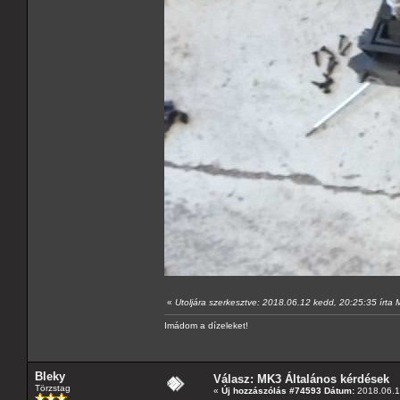
«
Utoljára szerkesztve: 2018.06.12 kedd, 20:25:35 írta
Imádom a dízeleket!
Bleky
Válasz: MK3 Általános kérdések
Törzstag
«
Új hozzászólás #74593 Dátum:
2018.06.1