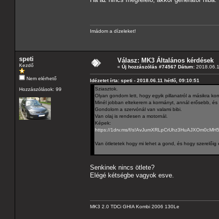
Imádom a dízeleket!
speti
Válasz: MK3 Általános kérdések
Kezdő
«
Új hozzászólás #74567 Dátum:
2018.06.11
Nem elérhető
Idézetet írta: speti - 2018.06.11 hétfő, 09:10:51
Sziasztok.
Hozzászólások: 99
Olyan gondom lett, hogy egyik pillanatról a másikra ko
Minél jobban eltekerem a kormányt, annál erősebb, és pi
Gondolom a szervónál van valami bibi.
Van olaj is rendesen a motornál.
Képek:
https://1drv.ms/f/s!AvJumXRLpCrUhz3HuAJXOm0cMH
Van ötletetek hogy mi lehet a gond, és hogy szerelőig
Senkinek nincs ötlete?
Elégé kétségbe vagyok esve.
MK3 2.0 TDCi GHIA Kombi 2006 130Le