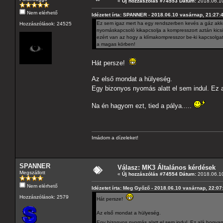
«
Új hozzászólás #74553 Dátum:
2018.06.10
Nem elérhető
Idézetet írta: SPANNER - 2018.06.10 vasárnap, 21:27:
Ez sem igaz mert ha egy rendszerben kevés a gáz akkor
Hozzászólások: 24525
nyomáskapcsoló kikapcsolja a kompresszort aztán kics
ezért van az hogy a klímakompresszor be-ki kapcsolga
a magas körben!
Hát persze!
Az első mondat a hülyeség.
Egy bizonyos nyomás alatt el sem indul. Ez 
Na én hagyom ezt, tied a pálya.....
Imádom a dízeleket!
SPANNER
Válasz: MK3 Általános kérdések
Megszállott
«
Új hozzászólás #74554 Dátum:
2018.06.10
Nem elérhető
Idézetet írta: Meg Győző - 2018.06.10 vasárnap, 22:07
Hozzászólások: 2579
Hát persze!
Az első mondat a hülyeség.
Egy bizonyos nyomás alatt el sem indul. Ez alá hogya