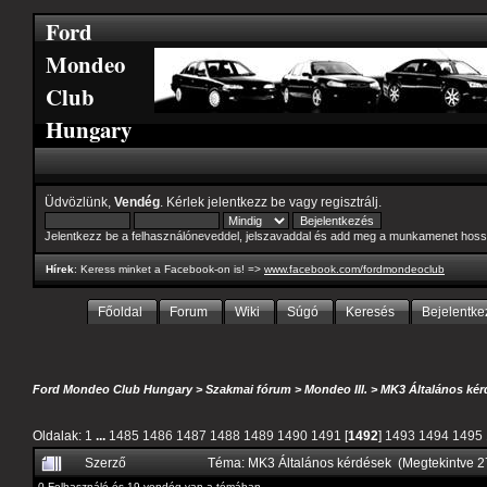
Ford
Mondeo
Club
Hungary
Üdvözlünk,
Vendég
. Kérlek
jelentkezz be
vagy
regisztrálj
.
Jelentkezz be a felhasználóneveddel, jelszavaddal és add meg a munkamenet hoss
Hírek
: Keress minket a Facebook-on is! =>
www.facebook.com/fordmondeoclub
Főoldal
Forum
Wiki
Súgó
Keresés
Bejelentke
Ford Mondeo Club Hungary
>
Szakmai fórum
>
Mondeo III.
>
MK3 Általános kér
Oldalak:
1
...
1485
1486
1487
1488
1489
1490
1491
[
1492
]
1493
1494
1495
Szerző
Téma: MK3 Általános kérdések (Megtekintve 
0 Felhasználó és 19 vendég van a témában