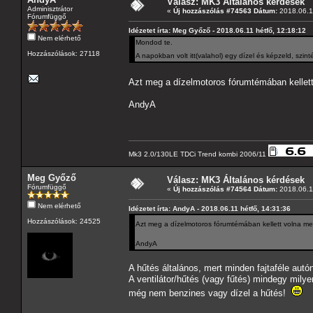
Válasz: MK3 Általános kérdések
Adminisztrátor
«
Új hozzászólás #74563 Dátum:
2018.06.11
Fórumfüggő
Idézetet írta: Meg Győző - 2018.06.11 hétfő, 12:18:12
Nem elérhető
Mondod te.
Hozzászólások: 27118
A napokban volt itt(valahol) egy dízel és képzeld, sz
Azt meg a dízelmotoros fórumtémában kellet
AndyA
Mk3 2.0/130LE TDCi Trend kombi 2006/11
Meg Győző
Válasz: MK3 Általános kérdések
Fórumfüggő
«
Új hozzászólás #74564 Dátum:
2018.06.11
Nem elérhető
Idézetet írta: AndyA - 2018.06.11 hétfő, 14:31:36
Hozzászólások: 24525
Azt meg a dízelmotoros fórumtémában kellett volna m
AndyA
A hűtés általános, mert minden fajtaféle autón
A ventilátor/hűtés (vagy fűtés) mindegy milyen
még nem benzines vagy dízel a hűtés!