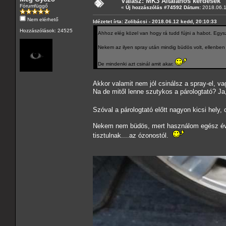
Válasz: MK3 Általános kérdések
Fórumfüggő
«
Új hozzászólás #74592 Dátum:
2018.06.1
Nem elérhető
Idézetet írta: Zolibácsi - 2018.06.12 kedd, 20:10:33
Hozzászólások: 24525
Ahhoz elég közel van hogy rá tudd fújni a habot. Eg
Nekem az ilyen spray után mindig büdös volt, ellenben
De mindenki azt csinál amit akar.
Akkor valamit nem jól csinálsz a spray-el, va
Na de mitől lenne szutykos a párologtató? Ja,
Szóval a párologtató előtt nagyon kicsi hely, 
Nekem nem büdös, mert használom egész évben
tisztulnak....az ózonostól.