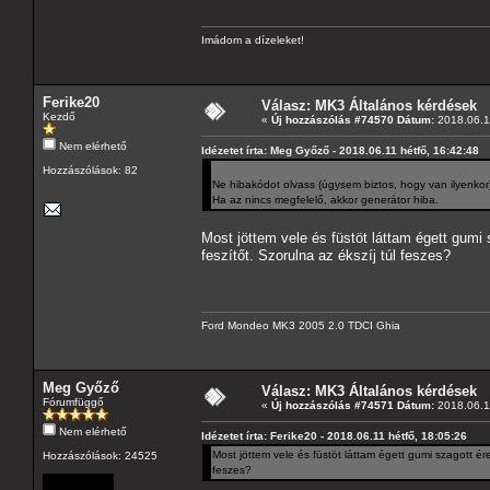
Imádom a dízeleket!
Ferike20
Válasz: MK3 Általános kérdések
Kezdő
«
Új hozzászólás #74570 Dátum:
2018.06.11
Nem elérhető
Idézetet írta: Meg Győző - 2018.06.11 hétfő, 16:42:48
Hozzászólások: 82
Ne hibakódot olvass (úgysem biztos, hogy van ilyenkor)
Ha az nincs megfelelő, akkor generátor hiba.
Most jöttem vele és füstöt láttam égett gumi s
feszítőt. Szorulna az ékszíj túl feszes?
Ford Mondeo MK3 2005 2.0 TDCI Ghia
Meg Győző
Válasz: MK3 Általános kérdések
Fórumfüggő
«
Új hozzászólás #74571 Dátum:
2018.06.11
Nem elérhető
Idézetet írta: Ferike20 - 2018.06.11 hétfő, 18:05:26
Most jöttem vele és füstöt láttam égett gumi szagott érez
Hozzászólások: 24525
feszes?