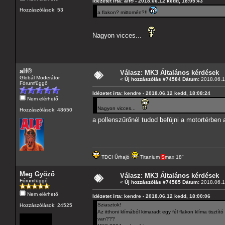
Idézetet írta: alf® - 2018.06.12 kedd, 18:05:43
Hozzászólások: 53
a flakon? mittomén?!!
Nagyon vicces...
alf®
Válasz: MK3 Általános kérdések
Globál Moderátor
«
Új hozzászólás #74584 Dátum:
2018.06.1
Fórumfüggő
Idézetet írta: kendre - 2018.06.12 kedd, 18:08:24
Nem elérhető
Nagyon vicces...
Hozzászólások: 48650
a pollenszűrőnél tudod befújni a motortérben
TDCI Űrhajó
Titanium
S
max 18"
Meg Győző
Válasz: MK3 Általános kérdések
Fórumfüggő
«
Új hozzászólás #74585 Dátum:
2018.06.1
Nem elérhető
Idézetet írta: kendre - 2018.06.12 kedd, 18:00:06
Sziasztok!
Hozzászólások: 24525
Az itthoni klímából kimaradt egy fél flakon klíma tiszt
van???