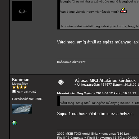
levegőt fúj és mintha a szélvédőre menő levegővel is e
Van ötlete vkinek, hogy mit nézzek meg?
Ja fontos tudni, mielőtt még valaki poénkodna, hogy 
Várd meg, amíg áthűl az egész műanyag labiri
Imádom a dízeleket!
Koniman
Válasz: MK3 Általános kérdések
Megszállott
«
Új hozzászólás #74577 Dátum:
2018.06.1
Nem elérhető
Idézetet írta: Meg Győző - 2018.06.12 kedd, 10:43:29
Hozzászólások: 2581
Várd meg, amíg áthűl az egész műanyag labirintus. Utá
Sajna 1 óra használat után is ez a helyzet.
2002 MKIII TDCi kombi Ghia + tempomat (130 Le).
Pirelli P7 Cinturato + Pirelli Snowcontroll 3 Túl a 450.00