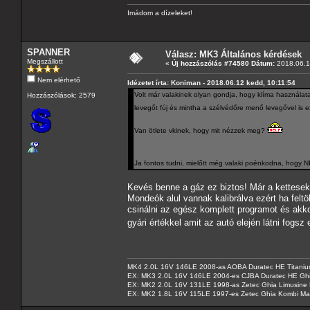
Imádom a dízeleket!
SPANNER
Válasz: MK3 Általános kérdések
Megszállott
«
Új hozzászólás #74580 Dátum:
2018.06.1
Nem elérhető
Idézetet írta: Koniman - 2018.06.12 kedd, 10:11:54
Volt már valakinek olyan gondja, hogy klíma használatako
Hozzászólások: 2579
levegőt fúj és mintha a szélvédőre menő levegővel is e
Van ötlete vkinek, hogy mit nézzek meg?
Ja fontos tudni, mielőtt még valaki poénkodna, hogy 
Kevés benne a gáz ez biztos! Már a kettesek
Mondeók alul vannak kalibrálva ezért ha feltö
csinálni az egész komplett programot és akko
gyári értékkel amit az autó elején látni fogs
MK4 2.0L 16V 146LE 2008-as AOBA Duratec HE Titanium
EX: MK3 2.0L 16V 146LE 2004-es CJBA Duratec HE Gh
EX: MK2 2.0L 16V 131LE 1998-as Zetec Ghia Limusine 
EX: MK2 1.8L 16V 115LE 1997-es Zetec Ghia Kombi Ma