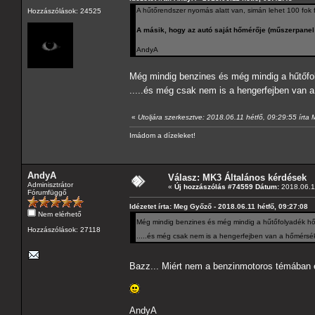
A hűtőrendszer nyomás alatt van, simán lehet 100 fok f
Hozzászólások: 24525
A másik, hogy az autó saját hőmérője (műszerpanel 
AndyA
Még mindig benzines és még mindig a hűtő
.....és még csak nem is a hengerfejben van
«
Utoljára szerkesztve: 2018.06.11 hétfő, 09:29:55 írt
Imádom a dízeleket!
AndyA
Válasz: MK3 Általános kérdések
Adminisztrátor
«
Új hozzászólás #74559 Dátum:
2018.06.11
Fórumfüggő
Idézetet írta: Meg Győző - 2018.06.11 hétfő, 09:27:08
Nem elérhető
Még mindig benzines és még mindig a hűtőfolyadék
Hozzászólások: 27118
.....és még csak nem is a hengerfejben van a hőmérsé
Bazz... Miért nem a benzinmotoros témában 
AndyA