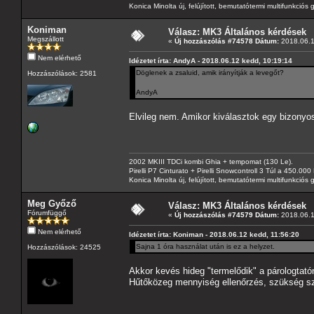
Konica Minolta új, felújított, bemutatótermi multifunkció
Koniman
Válasz: MK3 Általános kérdések
Megszállott
«
Új hozzászólás #74578 Dátum:
2018.06.1
Nem elérhető
Idézetet írta: AndyA - 2018.06.12 kedd, 10:19:14
Döglenek a zsaluid, amik irányítják a levegőt?
Hozzászólások: 2581
AndyA
Elvileg nem. Amikor kiválasztok egy bizonyos
2002 MKIII TDCi kombi Ghia + tempomat (130 Le).
Pirelli P7 Cinturato + Pirelli Snowcontroll 3 Túl a 450.00
Konica Minolta új, felújított, bemutatótermi multifunkció
Meg Győző
Válasz: MK3 Általános kérdések
Fórumfüggő
«
Új hozzászólás #74579 Dátum:
2018.06.1
Nem elérhető
Idézetet írta: Koniman - 2018.06.12 kedd, 11:56:20
Sajna 1 óra használat után is ez a helyzet.
Hozzászólások: 24525
Akkor kevés hideg "termelődik" a párologtató
Hűtőközeg mennyiség ellenőrzés, szükség szer