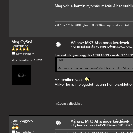
Meg volt a benzin nyomás mérés 4 bar stabila
2.0 16v 145le 2001 ghia, 185000km, lépcsőshátú ,kék
Meg Győző
Válasz: MK3 Általános kérdések
Fórumfüggő
«
Új hozzászólás #74595 Dátum:
2018.06.13
Nem elérhető
Idézetet írta: jani vagyok - 2018.06.13 szerda, 17:43:1
Hello.
Hozzászólások: 24525
Meg volt a benzin nyomás mérés 4 bar stabilan.Viszont 
Az rendben van.
Akkor be is melegedett üzemi hőmérsékletre.
Imádom a dízeleket!
jani vagyok
Válasz: MK3 Általános kérdések
Haladó
«
Új hozzászólás #74596 Dátum:
2018.06.13
Nem elérhető