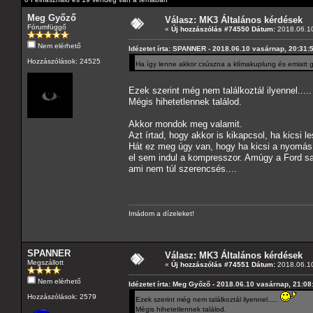
Meg Győző
Válasz: MK3 Általános kérdések
Fórumfüggő
«
Új hozzászólás #74550 Dátum:
2018.06.10
Nem elérhető
Idézetet írta: SPANNER - 2018.06.10 vasárnap, 20:31:
Hozzászólások: 24525
Ha így lenne akkor csúszna a klímakuplung és emiat
Ezek szerint még nem találkoztál ilyennel....
Mégis hihetetlennek találod.
Akkor mondok meg valamit.
Azt írtad, hogy akkor is kikapcsol, ha kicsi 
Hát ez meg úgy van, hogy ha kicsi a nyomás
el sem indul a kompresszor. Amúgy a Ford s
ami nem túl szerencsés....
Imádom a dízeleket!
SPANNER
Válasz: MK3 Általános kérdések
Megszállott
«
Új hozzászólás #74551 Dátum:
2018.06.10
Nem elérhető
Idézetet írta: Meg Győző - 2018.06.10 vasárnap, 21:08
Hozzászólások: 2579
Ezek szerint még nem találkoztál ilyennel.....
Mégis hihetetlennek találod.