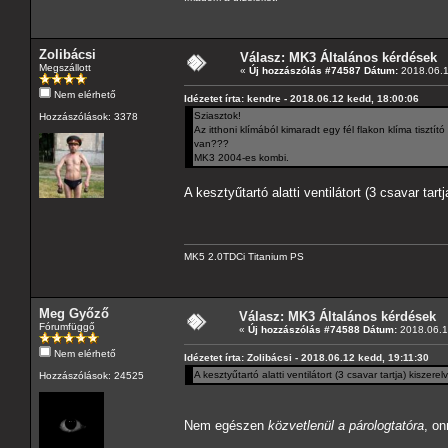
Zolibácsi
Válasz: MK3 Általános kérdések
Megszállott
«
Új hozzászólás #74587 Dátum:
2018.06.1
Nem elérhető
Idézetet írta: kendre - 2018.06.12 kedd, 18:00:06
Sziasztok!
Hozzászólások: 3378
Az itthoni klímából kimaradt egy fél flakon klíma tiszt
van???
MK3 2004-es kombi.
A kesztyűtartó alatti ventilátort (3 csavar tart
MK5 2.0TDCi Titanium PS
Meg Győző
Válasz: MK3 Általános kérdések
Fórumfüggő
«
Új hozzászólás #74588 Dátum:
2018.06.1
Nem elérhető
Idézetet írta: Zolibácsi - 2018.06.12 kedd, 19:11:30
A kesztyűtartó alatti ventilátort (3 csavar tartja) kiszer
Hozzászólások: 24525
Nem egészen
közvetlenül a párologtatóra
, o