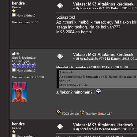
kendre
Válasz: MK3 Általános kérdések
Kezdő
«
Új hozzászólás #74581 Dátum:
2018.06.1
Nem elérhető
Sziasztok!
Az itthoni klímából kimaradt egy fél flakon k
Hozzászólások: 53
szaga indításkor). Na de hol van???
MK3 2004-es kombi.
alf®
Válasz: MK3 Általános kérdések
Globál Moderátor
«
Új hozzászólás #74582 Dátum:
2018.06.1
Fórumfüggő
Idézetet írta: kendre - 2018.06.12 kedd, 18:00:06
Nem elérhető
Sziasztok!
Az itthoni klímából kimaradt egy fél flakon klíma tiszt
Hozzászólások: 48650
van???
MK3 2004-es kombi.
a flakon? mittomén?!!
TDCI Űrhajó
Titanium
S
max 18"
kendre
Válasz: MK3 Általános kérdések
Kezdő
«
Új hozzászólás #74583 Dátum:
2018.06.1
Nem elérhető