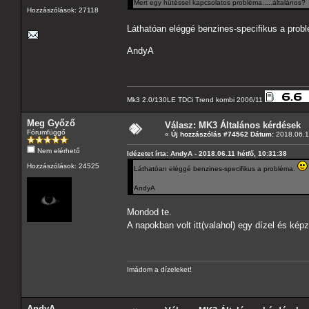
Mert egy hűtéssel kapcsolatos probléma.....általános
Hozzászólások: 27118
Láthatóan eléggé benzines-specifikus a prob
AndyA
Mk3 2.0/130LE TDCi Trend kombi 2006/11
Meg Győző
Válasz: MK3 Általános kérdések
Fórumfüggő
«
Új hozzászólás #74562 Dátum:
2018.06.11
Nem elérhető
Idézetet írta: AndyA - 2018.06.11 hétfő, 10:31:38
Hozzászólások: 24525
Láthatóan eléggé benzines-specifikus a probléma.
AndyA
Mondod te.
A napokban volt itt(valahol) egy dízel és ké
Imádom a dízeleket!
AndyA