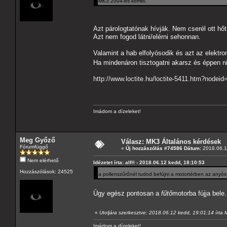
MK3 2004-es kombi.
Azt párologtatónak hívják. Nem cserél ott h
Azt nem fogod látni/elérni sehonnan.
Valamint a hab elfolyósodik és azt az elektro
Ha mindenáron tisztogatni akarsz és éppen
http://www.loctite.hu/loctite-5411.htm?node
Imádom a dízeleket!
Meg Győző
Válasz: MK3 Általános kérdések
Fórumfüggő
«
Új hozzászólás #74586 Dátum:
2018.06.1
Nem elérhető
Idézetet írta: alf® - 2018.06.12 kedd, 18:10:53
Hozzászólások: 24525
a pollenszűrőnél tudod befújni a motortérben az anyós
Úgy egész pontosan a
fűtő
motorba fújja bele
«
Utoljára szerkesztve: 2018.06.12 kedd, 19:01:14 írta
Imádom a dízeleket!