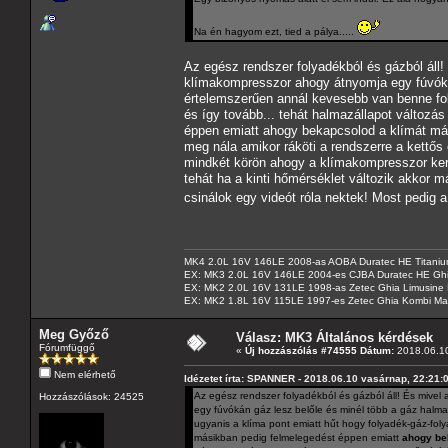
Na én hagyom ezt, tied a pálya.....
Az egész rendszer folyadékból és gázból áll
klímakompresszor ahogy átnyomja egy fúvókán
értelemszerűen annál kevesebb van benne fol
és így tovább... tehát halmazállapot változá
éppen emiatt ahogy bekapcsolod a klímát már
meg nála amikor ráköti a rendszerre a kettős
mindkét körön ahogy a klímakompresszor keri
tehát ha a kinti hőmérséklet változik akkor 
csinálok egy videót róla nektek! Most pedig 
MK4 2.0L 16V 146LE 2008-as AOBA Duratec HE Titanium
EX: MK3 2.0L 16V 146LE 2004-es CJBA Duratec HE Gh
EX: MK2 2.0L 16V 131LE 1998-as Zetec Ghia Limusine 
EX: MK2 1.8L 16V 115LE 1997-es Zetec Ghia Kombi Ma
Meg Győző
Válasz: MK3 Általános kérdések
Fórumfüggő
«
Új hozzászólás #74555 Dátum:
2018.06.10
Nem elérhető
Idézetet írta: SPANNER - 2018.06.10 vasárnap, 22:21:
Az egész rendszer folyadékból és gázból áll! És mive
Hozzászólások: 24525
egy fúvókán gáz lesz belőle és minél több a gáz halm
ugyanis a klíma pont emiatt hűt hogy folyadék-gáz-foly
másikban pedig felmelegedést éppen emiatt
ahogy bek