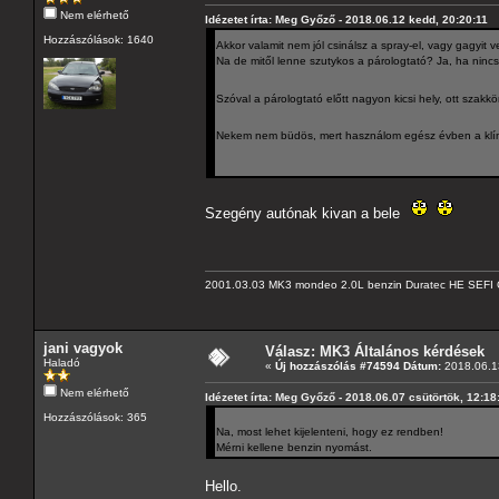
Nem elérhető
Idézetet írta: Meg Győző - 2018.06.12 kedd, 20:20:11
Hozzászólások: 1640
Akkor valamit nem jól csinálsz a spray-el, vagy gagyit v
Na de mitől lenne szutykos a párologtató? Ja, ha nincs
Szóval a párologtató előtt nagyon kicsi hely, ott szakkö
Nekem nem büdös, mert használom egész évben a klímát.
Szegény autónak kivan a bele
2001.03.03 MK3 mondeo 2.0L benzin Duratec HE SEFI 
jani vagyok
Válasz: MK3 Általános kérdések
Haladó
«
Új hozzászólás #74594 Dátum:
2018.06.13
Nem elérhető
Idézetet írta: Meg Győző - 2018.06.07 csütörtök, 12:18
Hozzászólások: 365
Na, most lehet kijelenteni, hogy ez rendben!
Mérni kellene benzin nyomást.
Hello.