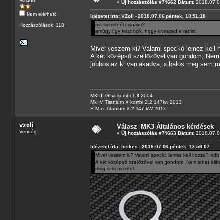
Haladó
«
Új hozzászólás #74662 Dátum:
2018.07.06
Nem elérhető
Idézetet írta: VZoli - 2018.07.06 péntek, 18:51:18
mit szeretnél csinálni?
Hozzászólások: 118
amúgy úgy kezdődik, hogy kiveszed a rádiót
Mivel veszem ki? Valami speckó lemez kell 
A két középső szellőzővel van gondom, Nem le
jobbos az ki van akadva, a balos meg sem m
MK III Ghia kombi 1.8 2004
Mk IV Titanium X kombi 2.2 147kw 2013
S Max Titanium 2.2 147 kW 2013
vzoli
Válasz: MK3 Általános kérdések
Vendég
«
Új hozzászólás #74663 Dátum:
2018.07.06
Idézetet írta: beikes - 2018.07.06 péntek, 18:56:07
Mivel veszem ki? Valami speckó lemez kell hozzá? 4db
A két középső szellőzővel van gondom, Nem lehet állít
meg sem mozdul.