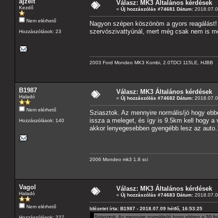
ajzelt
Válasz: MK3 Általános kérdések
Kezdő
«
Új hozzászólás #74681 Dátum:
2018.07.09
Nem elérhető
Nagyon szépen köszönöm a gyors reagálást! E
szervószivattyúnál, mert még csak nem is me
Hozzászólások: 23
2003 Ford Mondeo MK3 Kombi, 2.0TDCI 115LE, HJBB
B1987
Válasz: MK3 Általános kérdések
Haladó
«
Új hozzászólás #74682 Dátum:
2018.07.09
Nem elérhető
Sziasztok. Az mennyire normális/jó hogy ebbe
issza a meleget, és így is 9.5km kell hogy a
Hozzászólások: 140
akkor lenyegesebben gyengébb lesz az auto.
2006 Mondeo mk3 1.8 sci
Vagol
Válasz: MK3 Általános kérdések
Haladó
«
Új hozzászólás #74683 Dátum:
2018.07.09
Nem elérhető
Idézetet írta: B1987 - 2018.07.09 hétfő, 16:53:25
Sziasztok. Az mennyire normális/jó hogy ebben a 30 fok
Hozzászólások: 227