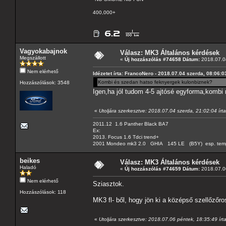
400,000+
Vagyokabajnok
Válasz: MK3 Általános kérdések
Megszállott
«
Új hozzászólás #74658 Dátum:
2018.07.04
Nem elérhető
Idézetet írta: FrancoNero - 2018.07.04 szerda, 08:06:0
Kombi és szedan hatso feknyergek kulonbiznek?
Hozzászólások: 3548
Igen,ha jól tudom 4-5 ajtósé egyforma,kombi 
«
Utoljára szerkesztve: 2018.07.04 szerda, 21:02:04 ír
2011.12 1.6 Panther Black BA7
Ex:
2013. Focus 1.6 Tdci trend+
2001 Mondeo mk3 2.0 GHIA 145 LE (B5Y) esp. tempom
beikes
Válasz: MK3 Általános kérdések
Haladó
«
Új hozzászólás #74659 Dátum:
2018.07.06
Nem elérhető
Sziasztok.
Hozzászólások: 118
MK3 fl- ből, hogy jön ki a középső szellőzőr
«
Utoljára szerkesztve: 2018.07.06 péntek, 18:35:49 írt