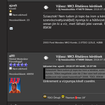
ajzelt
Válasz: MK3 Általános kérdések
Kezdő
«
Új hozzászólás #74679 Dátum:
2018.07.09
Nem elérhető
Sziasztok! Nem tudom jó topic-ba írom a kérdé
szervószivattyúnál(ból) nyomja ki a hűtővizet,
Hozzászólások: 23
onnan jön ki a víz, mert látható jelei vannak.
85KW
2003 Ford Mondeo MK3 Kombi, 2.0TDCI 115LE, HJBB
alf®
Válasz: MK3 Általános kérdések
Globál Moderátor
«
Új hozzászólás #74680 Dátum:
2018.07.09
Fórumfüggő
Idézetet írta: ajzelt - 2018.07.09 hétfő, 15:37:06
Nem elérhető
Sziasztok! Nem tudom jó topic-ba írom a kérdést, ezért 
durván. 50km megtétele után kb 2 liter vizet kell utánat
Hozzászólások: 48650
találkozott már valaki hasonlóval? 2006, TDCI, 85KW
tönkrement a vízpumpa.kikell cserélni.
TDCI Űrhajó
Titanium
S
max 18"