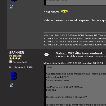
Köszönöm!
Valahol nekem is vannak képeim róla de sa
MK4 2.0L 16V 146LE 2008-as AOBA Duratec HE Titanium
EX: MK3 2.0L 16V 146LE 2004-es CJBA Duratec HE Gh
EX: MK2 2.0L 16V 131LE 1998-as Zetec Ghia Limusine 
EX: MK2 1.8L 16V 115LE 1997-es Zetec Ghia Kombi Ma
SPANNER
Válasz: MK3 Általános kérdések
Megszállott
«
Új hozzászólás #74673 Dátum:
2018.07.07
Nem elérhető
Idézetet írta: beikes - 2018.07.07 szombat, 08:15:19
Köszi
Hozzászólások: 2579
Alvázszámból meg tudná mondani valaki, melyik a bele
wf0wxxgbbw4c87970
Én ezt találtam hozzá:
engPartNo: 4S71-18522-ACM3AE
1326378
15 ezer jó ár egy raktáron elfekvőért?
Teljesen mindegy hogy milyet veszel mert a befújó ré