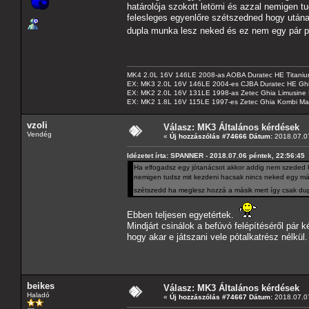
határolója szokott letörni és azzal nemigen 
felesleges egyenlőre szétszedned hogy után
dupla munka lesz neked és ez nem egy pár pe
MK4 2.0L 16V 146LE 2008-as AOBA Duratec HE Titanium
EX: MK3 2.0L 16V 146LE 2004-es CJBA Duratec HE Gh
EX: MK2 2.0L 16V 131LE 1998-as Zetec Ghia Limusine 
EX: MK2 1.8L 16V 115LE 1997-es Zetec Ghia Kombi Ma
vzoli
Válasz: MK3 Általános kérdések
Vendég
«
Új hozzászólás #74666 Dátum:
2018.07.07
Idézetet írta: SPANNER - 2018.07.06 péntek, 22:56:45
Ha elfogadsz egy jótanácsot akkor addig nem szeded ki
nemigen tudsz mit kezdeni hacsak nincs neked egy más
szétszedd ha meglesz hozzá a másik mert így csak dup
Ebben teljesen egyetértek.
Mindjárt csinálok a befúvó felépítéséről pár k
hogy akar e játszani vele pótalkatrész nélkül.
beikes
Válasz: MK3 Általános kérdések
Haladó
«
Új hozzászólás #74667 Dátum:
2018.07.07