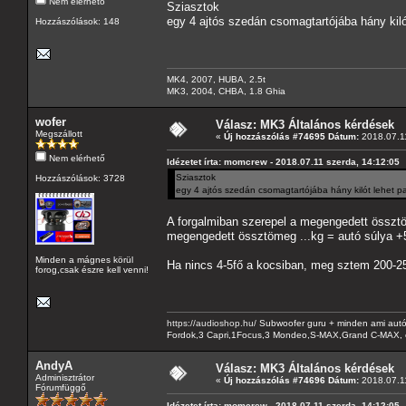
Nem elérhető
Sziasztok
egy 4 ajtós szedán csomagtartójába hány kiló
Hozzászólások: 148
MK4, 2007, HUBA, 2.5t
MK3, 2004, CHBA, 1.8 Ghia
wofer
Válasz: MK3 Általános kérdések
Megszállott
«
Új hozzászólás #74695 Dátum:
2018.07.11
Nem elérhető
Idézetet írta: momcrew - 2018.07.11 szerda, 14:12:05
Sziasztok
Hozzászólások: 3728
egy 4 ajtós szedán csomagtartójába hány kilót lehet p
A forgalmiban szerepel a megengedett összt
megengedett össztömeg ...kg = autó súlya +
Minden a mágnes körül
Ha nincs 4-5fő a kocsiban, meg sztem 200-25
forog,csak észre kell venni!
https://audioshop.hu/
Subwoofer guru + minden ami autóh
Fordok,3 Capri,1Focus,3 Mondeo,S-MAX,Grand C-MAX, 
AndyA
Válasz: MK3 Általános kérdések
Adminisztrátor
«
Új hozzászólás #74696 Dátum:
2018.07.11
Fórumfüggő
Idézetet írta: momcrew - 2018.07.11 szerda, 14:12:05