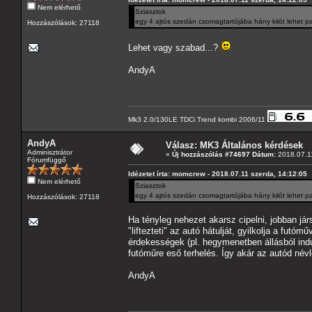
Nem elérhető
Sziasztok
egy 4 ajtós szedán csomagtartójába hány kilót lehet p
Hozzászólások: 27118
Lehet vagy szabad...?
AndyA
Mk3 2.0/130LE TDCi Trend kombi 2006/11
AndyA
Válasz: MK3 Általános kérdések
Adminisztrátor
«
Új hozzászólás #74697 Dátum:
2018.07.11
Fórumfüggő
Idézetet írta: momcrew - 2018.07.11 szerda, 14:12:05
Nem elérhető
Sziasztok
egy 4 ajtós szedán csomagtartójába hány kilót lehet p
Hozzászólások: 27118
Ha tényleg nehezet akarsz cipelni, jobban jár
"liftezteti" az autó hátulját, gyilkolja a fut
érdekességek (pl. hegymenetben állásból indu
futóműre eső terhelés. Így akár az autód név
AndyA