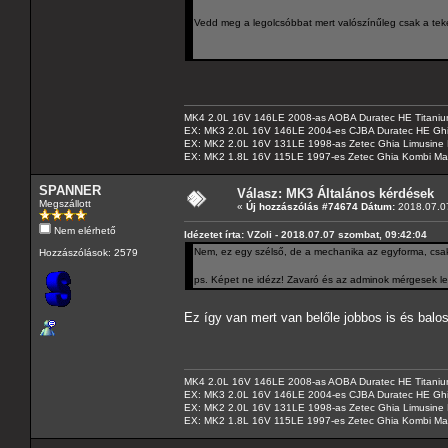
Vedd meg a legolcsóbbat mert valószínűleg csak a tek
MK4 2.0L 16V 146LE 2008-as AOBA Duratec HE Titanium
EX: MK3 2.0L 16V 146LE 2004-es CJBA Duratec HE Gh
EX: MK2 2.0L 16V 131LE 1998-as Zetec Ghia Limusine 
EX: MK2 1.8L 16V 115LE 1997-es Zetec Ghia Kombi Ma
SPANNER
Válasz: MK3 Általános kérdések
Megszállott
«
Új hozzászólás #74674 Dátum:
2018.07.07
Nem elérhető
Idézetet írta: VZoli - 2018.07.07 szombat, 09:42:04
Nem, ez egy szélső, de a mechanika az egyforma, csak a
Hozzászólások: 2579
ps. Képet ne idézz! Zavaró és az adminok mérgesek le
Ez így van mert van belőle jobbos is és balo
MK4 2.0L 16V 146LE 2008-as AOBA Duratec HE Titanium
EX: MK3 2.0L 16V 146LE 2004-es CJBA Duratec HE Gh
EX: MK2 2.0L 16V 131LE 1998-as Zetec Ghia Limusine 
EX: MK2 1.8L 16V 115LE 1997-es Zetec Ghia Kombi Ma