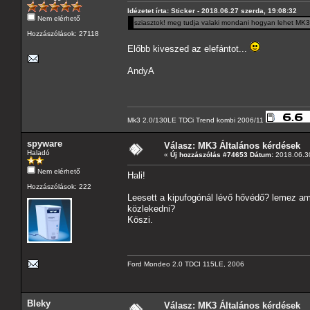
Idézetet írta: Sticker - 2018.06.27 szerda, 19:08:32
Nem elérhető
sziasztok! meg tudja valaki mondani hogyan lehet MK3 
Hozzászólások: 27118
Előbb kiveszed az elefántot...
AndyA
Mk3 2.0/130LE TDCi Trend kombi 2006/11
spyware
Válasz: MK3 Általános kérdések
Haladó
«
Új hozzászólás #74653 Dátum:
2018.06.30
Nem elérhető
Hali!
Hozzászólások: 222
Leesett a kipufogónál lévő hővédő? lemez am
közlekedni?
Köszi.
Ford Mondeo 2.0 TDCI 115LE, 2006
Bleky
Válasz: MK3 Általános kérdések