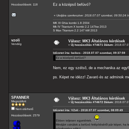
Ez a középső befúvó?
Hozzászólások: 118
«
Utoljára szerkesztve: 2018.07.07 szombat, 09:50:24 ír
MK III Ghia kombi 1.8 2004
Mk IV Titanium X kombi 2.2 147kw 2013
S Max Titanium 2.2 147 kW 2013
vzoli
Válasz: MK3 Általános kérdések
Vendég
«
Új hozzászólás #74671 Dátum:
2018.07.07
Idézetet írta: beikes - 2018.07.07 szombat, 09:37:59
Ez a középső befúvó?
Nem, ez egy szélső, de a mechanika az egyfo
ps. Képet ne idézz! Zavaró és az adminok m
SPANNER
Válasz: MK3 Általános kérdések
Megszállott
«
Új hozzászólás #74672 Dátum:
2018.07.07
Nem elérhető
Idézetet írta: VZoli - 2018.07.07 szombat, 08:09:49
Hozzászólások: 2579
Ebben teljesen egyetértek.
Mindjárt csinálok a befúvó felépítéséről pár képet, ha l
pótalkatrész nélkül.