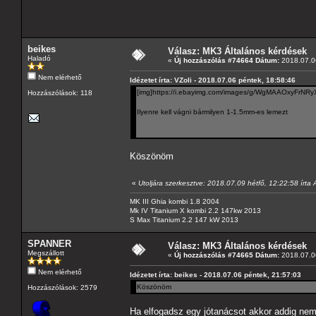
beikes
Válasz: MK3 Általános kérdések
Haladó
«
Új hozzászólás #74664 Dátum:
2018.07.06
Nem elérhető
Idézetet írta: VZoli - 2018.07.06 péntek, 18:58:46
[img]https://i.ebayimg.com/images/g/WgMAAOxyFrNRyX
Hozzászólások: 118
Ilyenre kell vágni bármilyen 1-1.5mm-es lemezt
Köszönöm
«
Utoljára szerkesztve: 2018.07.09 hétfő, 12:22:58 írta
MK III Ghia kombi 1.8 2004
Mk IV Titanium X kombi 2.2 147kw 2013
S Max Titanium 2.2 147 kW 2013
SPANNER
Válasz: MK3 Általános kérdések
Megszállott
«
Új hozzászólás #74665 Dátum:
2018.07.06
Nem elérhető
Idézetet írta: beikes - 2018.07.06 péntek, 21:57:03
Köszönöm
Hozzászólások: 2579
Ha elfogadsz egy jótanácsot akkor addig nem