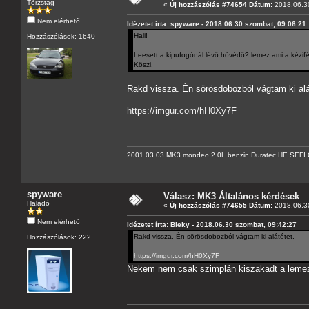
Törzstag
«
Új hozzászólás #74654 Dátum:
2018.06.30
Nem elérhető
Idézetet írta: spyware - 2018.06.30 szombat, 09:06:21
Hali!
Hozzászólások: 1640
Leesett a kipufogónál lévő hővédő? lemez ami a kézif
Köszi.
Rakd vissza. Én sörösdobozból vágtam ki alá
https://imgur.com/hH0Xy7F
2001.03.03 MK3 mondeo 2.0L benzin Duratec HE SEFI 
spyware
Válasz: MK3 Általános kérdések
Haladó
«
Új hozzászólás #74655 Dátum:
2018.06.30
Nem elérhető
Idézetet írta: Bleky - 2018.06.30 szombat, 09:42:27
Rakd vissza. Én sörösdobozból vágtam ki alátétet.
Hozzászólások: 222
https://imgur.com/hH0Xy7F
Nekem nem csak szimplán kiszakadt a lemez 