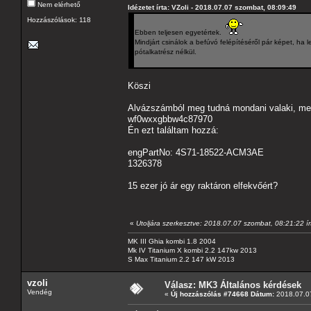
Nem elérhető
Idézetet írta: VZoli - 2018.07.07 szombat, 08:09:49
Hozzászólások: 118
Ebben teljesen egyetértek.
Mindjárt csinálok a befúvó felépítéséről pár képet, ha l
pótalkatrész nélkül.
Köszi
Alvázszámból meg tudná mondani valaki, mel
wf0wxxgbbw4c87970
Én ezt találtam hozzá:
engPartNo: 4S71-18522-ACM3AE
1326378
15 ezer jó ár egy raktáron elfekvőért?
«
Utoljára szerkesztve: 2018.07.07 szombat, 08:21:22 ír
MK III Ghia kombi 1.8 2004
Mk IV Titanium X kombi 2.2 147kw 2013
S Max Titanium 2.2 147 kW 2013
vzoli
Válasz: MK3 Általános kérdések
Vendég
«
Új hozzászólás #74668 Dátum:
2018.07.07