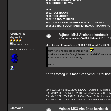
2017 CITROEN C3 VAN
múlt:
2001 TDDI 4DOOR
2003 TDCI 5DOOR
2002 2.0 TDDI TURNIER
2007 2.5T 4 DOOR PANTHER BLACK TITANIUM X
2008 2.0 TDCI 5DOOR PANTHER BLACK TITANIUM A
SPANNER
Válasz: MK3 Általános kérdések
Megszállott
«
Új hozzászólás #74689 Dátum:
2018.07.1
Nem elérhető
Idézetet írta: FrancoNero - 2018.07.10 kedd, 15:26:23
Hozzászólások: 2579
Üdv. Kéne nekem lendkerék Di-hez
csak nem a kettőstömegű hanem az átalakító cucc amit
hol kell ilyet venni? csak ebay?
köszi
Kettős tömegűt is már tudsz venni 70-től h
MK4 2.0L 16V 146LE 2008-as AOBA Duratec HE Titanium
EX: MK3 2.0L 16V 146LE 2004-es CJBA Duratec HE Gh
EX: MK2 2.0L 16V 131LE 1998-as Zetec Ghia Limusine 
EX: MK2 1.8L 16V 115LE 1997-es Zetec Ghia Kombi Ma
GKovacs
Válasz: MK3 Általános kérdések