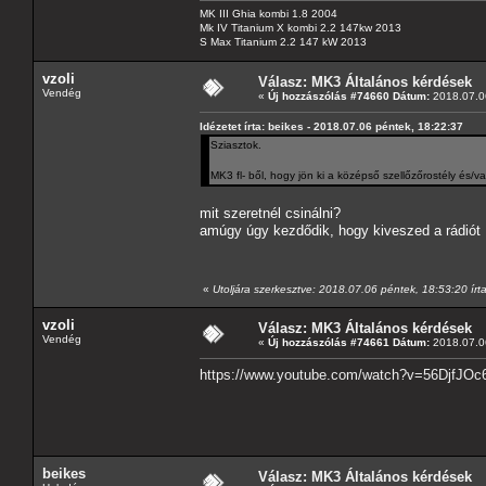
MK III Ghia kombi 1.8 2004
Mk IV Titanium X kombi 2.2 147kw 2013
S Max Titanium 2.2 147 kW 2013
vzoli
Válasz: MK3 Általános kérdések
Vendég
«
Új hozzászólás #74660 Dátum:
2018.07.06
Idézetet írta: beikes - 2018.07.06 péntek, 18:22:37
Sziasztok.
MK3 fl- ből, hogy jön ki a középső szellőzőrostély és
mit szeretnél csinálni?
amúgy úgy kezdődik, hogy kiveszed a rádiót
«
Utoljára szerkesztve: 2018.07.06 péntek, 18:53:20 írta
vzoli
Válasz: MK3 Általános kérdések
Vendég
«
Új hozzászólás #74661 Dátum:
2018.07.06
https://www.youtube.com/watch?v=56DjfJO
beikes
Válasz: MK3 Általános kérdések