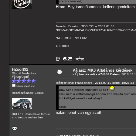
szerencsém volt).
Hmm. Egy ismerősomnek kellene gondoltam itt
Mondeo Duratorq TDCi "X"Le 2007.01.03.
"KENWOOD"MACAUDIO"HERTZ"ALPINE"EGR-OFF"MoMo C
"NO SMOKE NO FUN"
400,000+
HZsolt92
Válasz: MK3 Általános kérdések
Globál Moderátor
«
Új hozzászólás #74688 Dátum:
2018.07.1
Fórumfüggő
Idézetet írta: FrancoNero - 2018.07.10 kedd, 15:26:23
Nem elérhető
Üdv. Kéne nekem lendkerék Di-hez
Hozzászólások: 23848
csak nem a kettőstömegű hanem az átalakító cucc amit
hol kell ilyet venni? csak ebay?
köszi
nálam lehet van egy szett
RULE: Turbos make torque,
and torque makes fun
2019 NISSAN NAVARA NP300