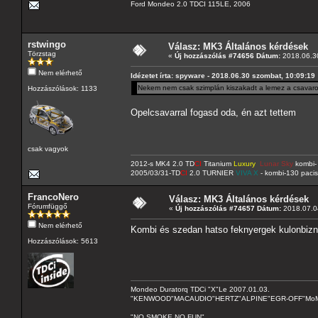
Ford Mondeo 2.0 TDCI 115LE, 2006
rstwingo
Válasz: MK3 Általános kérdések
Törzstag
«
Új hozzászólás #74656 Dátum:
2018.06.30
Nem elérhető
Idézetet írta: spyware - 2018.06.30 szombat, 10:09:19
Nekem nem csak szimplán kiszakadt a lemez a csavarok
Hozzászólások: 1133
Opelcsavarral fogasd oda, én azt tettem
csak vagyok
2012-s MK4 2.0 TD
CI
Titanium
Luxury
Lunar Sky
kombi- 
2005/03/31-TD
CI
2.0 TURNIER
VIVA X
- kombi-130 pacis
FrancoNero
Válasz: MK3 Általános kérdések
Fórumfüggő
«
Új hozzászólás #74657 Dátum:
2018.07.04
Nem elérhető
Kombi és szedan hatso feknyergek kulonbiz
Hozzászólások: 5613
Mondeo Duratorq TDCi "X"Le 2007.01.03.
"KENWOOD"MACAUDIO"HERTZ"ALPINE"EGR-OFF"MoMo C
"NO SMOKE NO FUN"