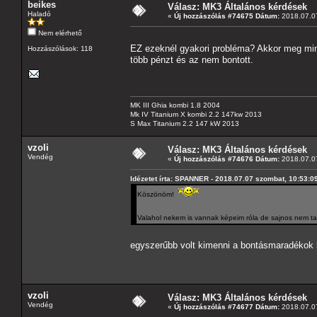
beikes
Válasz: MK3 Általános kérdések
Haladó
«
Új hozzászólás #74675 Dátum:
2018.07.07
Nem elérhető
EZ ezeknél gyakori probléma? Akkor meg minek 
Hozzászólások: 118
több pénzt és az nem bontott.
MK III Ghia kombi 1.8 2004
Mk IV Titanium X kombi 2.2 147kw 2013
S Max Titanium 2.2 147 kW 2013
vzoli
Válasz: MK3 Általános kérdések
Vendég
«
Új hozzászólás #74676 Dátum:
2018.07.07
Idézetet írta: SPANNER - 2018.07.07 szombat, 10:53:0
Köszönöm!
Valahol nekem is vannak képeim róla de sajnos nem 
egyszerűbb volt kimenni a bontásmaradéko
vzoli
Válasz: MK3 Általános kérdések
Vendég
«
Új hozzászólás #74677 Dátum:
2018.07.07