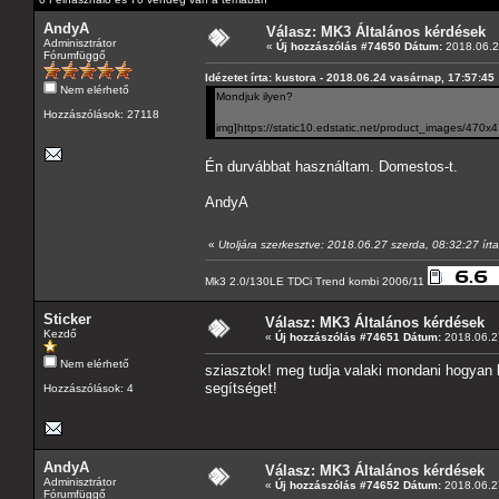
AndyA
Válasz: MK3 Általános kérdések
Adminisztrátor
«
Új hozzászólás #74650 Dátum:
2018.06.2
Fórumfüggő
Idézetet írta: kustora - 2018.06.24 vasárnap, 17:57:45
Nem elérhető
Mondjuk ilyen?
Hozzászólások: 27118
img]https://static10.edstatic.net/product_images/470x4
Én durvábbat használtam. Domestos-t.
AndyA
«
Utoljára szerkesztve: 2018.06.27 szerda, 08:32:27 írta
Mk3 2.0/130LE TDCi Trend kombi 2006/11
Sticker
Válasz: MK3 Általános kérdések
Kezdő
«
Új hozzászólás #74651 Dátum:
2018.06.27
Nem elérhető
sziasztok! meg tudja valaki mondani hogyan 
segítséget!
Hozzászólások: 4
AndyA
Válasz: MK3 Általános kérdések
Adminisztrátor
«
Új hozzászólás #74652 Dátum:
2018.06.27
Fórumfüggő