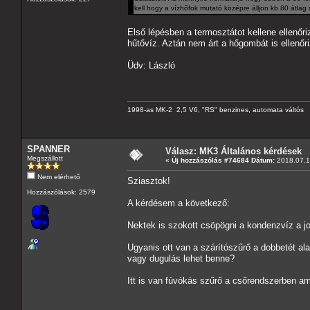
kell hogy a vízhőfok mutató középre álljon kb 80 átla
Első lépésben a termosztátot kellene ellenőr
hűtővíz. Aztán nem árt a hőgombát is ellenőri
Üdv: László
1998-as MK-2 2,5 V6, "RS" benzines, automata váltós
SPANNER
Válasz: MK3 Általános kérdések
Megszállott
«
Új hozzászólás #74684 Dátum:
2018.07.1
Nem elérhető
Sziasztok!
Hozzászólások: 2579
A kérdésem a következő:
Nektek is szokott csöpögni a kondenzvíz a jo
Ugyanis ott van a szárítószűrő a dobbetét al
vagy dugulás lehet benne?
Itt is van fúvókás szűrő a csőrendszerben am