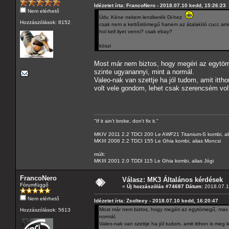
Idézetet írta: FrancoNero - 2018.07.10 kedd, 15:26:23
Nem elérhető
Üdv. Kéne nekem lendkerék Di-hez
Hozzászólások: 8152
csak nem a kettőstömegű hanem az átalakító cucc amit
hol kell ilyet venni? csak ebay?
köszi
Most már nem biztos, hogy megéri az egytöme
szinte ugyanannyi, mint a normál.
Valeo-nak van szettje ha jól tudom, amit itth
volt vele gondom, lehet csak szerencsém volt
"If it ain't broke, don't fix it."
MKIV 2011 2.2 TDCI 200 Le AWF21 Titanium-S kombi, al
MKIII 2006 2.2 TDCI 155 Le Ghia kombi, alias Moncsi
múlt:
MKIII 2001 2.0 TDDI 115 Le Ghia kombi, alias Jógi
FrancoNero
Válasz: MK3 Általános kérdések
Fórumfüggő
«
Új hozzászólás #74687 Dátum:
2018.07.1
Nem elérhető
Idézetet írta: Zsolteey - 2018.07.10 kedd, 16:20:47
Most már nem biztos, hogy megéri az egytömegű, max ha
Hozzászólások: 5613
normál.
Valeo-nak van szettje ha jól tudom, amit itthon is meg