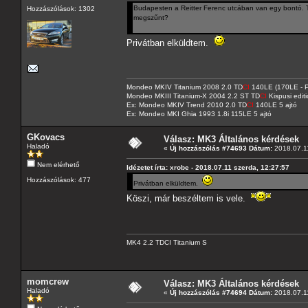
Budapesten a Reitter Ferenc utcában van egy bontó. Tu
Hozzászólások: 1302
megszűnt?
Privátban elküldtem.
Mondeo MKIV Titanium 2008 2.0 TD
CI
140LE (170LE - P
Mondeo MKIII Titanium-X 2004 2.2 ST TD
CI
Kispusi editi
Ex: Mondeo MKIV Trend 2010 2.0 TD
CI
140LE 5 ajtó
Ex: Mondeo MKI Ghia 1993 1.8i 115LE 5 ajtó
GKovacs
Válasz: MK3 Általános kérdések
Haladó
«
Új hozzászólás #74693 Dátum:
2018.07.11
Nem elérhető
Idézetet írta: xrobe - 2018.07.11 szerda, 12:27:57
Hozzászólások: 477
Privátban elküldtem.
Köszi, már beszéltem is vele.
MK4 2.2 TDCI Titanium S
momcrew
Válasz: MK3 Általános kérdések
Haladó
«
Új hozzászólás #74694 Dátum:
2018.07.11