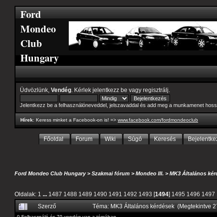
Ford
Mondeo
Club
Hungary
Üdvözlünk,
Vendég
. Kérlek
jelentkezz be
vagy
regisztrálj
.
Jelentkezz be a felhasználóneveddel, jelszavaddal és add meg a munkamenet hoss
Hírek
: Keress minket a Facebook-on is! =>
www.facebook.com/fordmondeoclub
Főoldal
Forum
Wiki
Súgó
Keresés
Bejelentke
Ford Mondeo Club Hungary
>
Szakmai fórum
>
Mondeo III.
>
MK3 Általános kér
Oldalak:
1
...
1487
1488
1489
1490
1491
1492
1493
[
1494
]
1495
1496
1497
Szerző
Téma: MK3 Általános kérdések (Megtekintve 
0 Felhasználó és 70 vendég van a témában