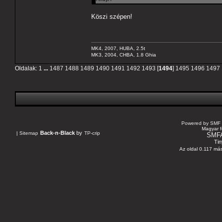
Köszi szépen!
MK4, 2007, HUBA, 2.5t
MK3, 2004, CHBA, 1.8 Ghia
Oldalak:
1
...
1487
1488
1489
1490
1491
1492
1493
[
1494
]
1495
1496
1497
Powered by SMF 
Magyar f
Back-n-Black
by
|
Sitemap
TP-crip
SMF
Tin
Az oldal 0.117 más