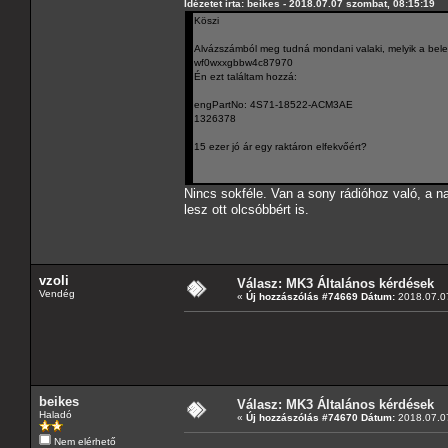
Idézetet írta: beikes - 2018.07.07 szombat, 08:15:19
Köszi
Alvázszámból meg tudná mondani valaki, melyik a bele
wf0wxxgbbw4c87970
Én ezt találtam hozzá:
engPartNo: 4S71-18522-ACM3AE
1326378
15 ezer jó ár egy raktáron elfekvőért?
Nincs sokféle. Van a sony rádióhoz való, a na
lesz ott olcsóbbért is.
vzoli
Válasz: MK3 Általános kérdések
Vendég
«
Új hozzászólás #74669 Dátum:
2018.07.07
beikes
Válasz: MK3 Általános kérdések
Haladó
«
Új hozzászólás #74670 Dátum:
2018.07.07
Nem elérhető