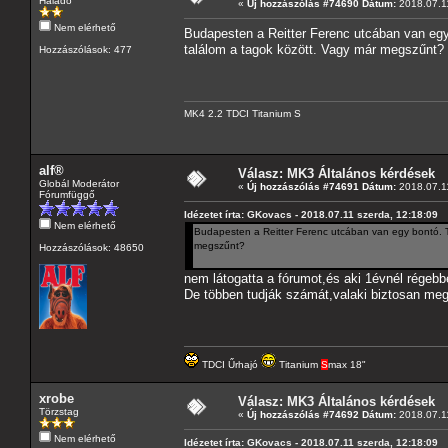
Haladó
«
Új hozzászólás #74690 Dátum:
2018.07.11
Nem elérhető
Budapesten a Reitter Ferenc utcában van egy
találom a tagok között. Vagy már megszűnt?
Hozzászólások: 477
MK4 2.2 TDCI Titanium S
alf®
Válasz: MK3 Általános kérdések
Globál Moderátor
«
Új hozzászólás #74691 Dátum:
2018.07.11
Fórumfüggő
Idézetet írta: GKovacs - 2018.07.11 szerda, 12:18:09
Nem elérhető
Budapesten a Reitter Ferenc utcában van egy bontó. Tu
megszűnt?
Hozzászólások: 48650
nem látogatta a fórumot,és aki 1évnél régebb
De többen tudják számát,valaki biztosan meg
TDCI Űrhajó
Titanium
S
max 18"
xrobe
Válasz: MK3 Általános kérdések
Törzstag
«
Új hozzászólás #74692 Dátum:
2018.07.11
Nem elérhető
Idézetet írta: GKovacs - 2018.07.11 szerda, 12:18:09