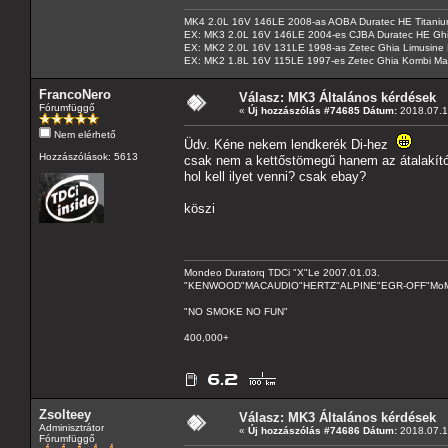
MK4 2.0L 16V 146LE 2008-as AOBA Duratec HE Titanium
EX: MK3 2.0L 16V 146LE 2004-es CJBA Duratec HE Gh
EX: MK2 2.0L 16V 131LE 1998-as Zetec Ghia Limusine 
EX: MK2 1.8L 16V 115LE 1997-es Zetec Ghia Kombi Ma
FrancoNero
Válasz: MK3 Általános kérdések
Fórumfüggő
«
Új hozzászólás #74685 Dátum:
2018.07.1
Nem elérhető
Üdv. Kéne nekem lendkerék Di-hez
Hozzászólások: 5613
csak nem a kettőstömegű hanem az átalakító 
hol kell ilyet venni? csak ebay?
köszi
Mondeo Duratorq TDCi "X"Le 2007.01.03.
"KENWOOD"MACAUDIO"HERTZ"ALPINE"EGR-OFF"MoMo C
"NO SMOKE NO FUN"
400,000+
Zsolteey
Válasz: MK3 Általános kérdések
Adminisztrátor
«
Új hozzászólás #74686 Dátum:
2018.07.1
Fórumfüggő