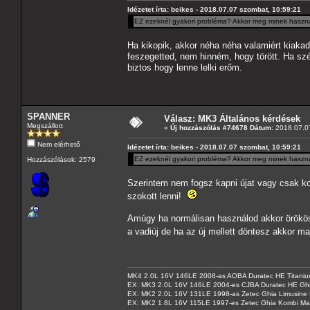
Idézetet írta: beikes - 2018.07.07 szombat, 10:59:21
EZ ezeknél gyakori probléma? Akkor meg minek használta
Ha kikopik, akkor néha néha valamiért kiakad, 
feszegetted, nem hinném, hogy törött. Ha sz
biztos hogy lenne lelki erőm.
SPANNER
Válasz: MK3 Általános kérdések
Megszállott
«
Új hozzászólás #74678 Dátum:
2018.07.07
Nem elérhető
Idézetet írta: beikes - 2018.07.07 szombat, 10:59:21
EZ ezeknél gyakori probléma? Akkor meg minek használta
Hozzászólások: 2579
Szerintem nem fogsz kapni újat vagy csak ko
szokott lenni!
Amúgy ha normálisan használod akkor örökös e
a vadiúj de ha az új mellett döntesz akkor m
MK4 2.0L 16V 146LE 2008-as AOBA Duratec HE Titanium
EX: MK3 2.0L 16V 146LE 2004-es CJBA Duratec HE Gh
EX: MK2 2.0L 16V 131LE 1998-as Zetec Ghia Limusine 
EX: MK2 1.8L 16V 115LE 1997-es Zetec Ghia Kombi Ma