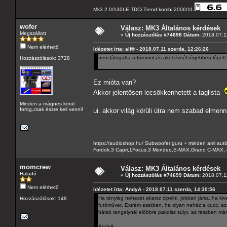
Mk3 2.0/130LE TDCi Trend kombi 2006/11
wofer
Válasz: MK3 Általános kérdések
Megszállott
«
Új hozzászólás #74698 Dátum:
2018.07.11
Nem elérhető
Idézetet írta: alf® - 2018.07.11 szerda, 12:26:26
nem látogatta a fórumot,és aki 1évnél régebben lépett
Hozzászólások: 3728
Ez mióta van?
Akkor jelentősen lecsökkenhetett a taglista
Minden a mágnes körül
forog,csak észre kell venni!
ui. akkor világ körüli útra nem szabad elmenn
https://audioshop.hu/
Subwoofer guru + minden ami autóh
Fordok,3 Capri,1Focus,3 Mondeo,S-MAX,Grand C-MAX, 
momcrew
Válasz: MK3 Általános kérdések
Haladó
«
Új hozzászólás #74699 Dátum:
2018.07.11
Nem elérhető
Idézetet írta: AndyA - 2018.07.11 szerda, 14:30:56
Ha tényleg nehezet akarsz cipelni, jobban jársz, ha kives
Hozzászólások: 148
futóművet. Extrém esetben, ha olyan nehéz a cucc, az
hátsó tengelynél előbbre pakolsz súlyt, az részben már
AndyA