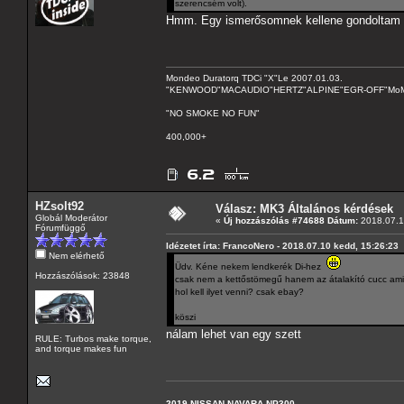
szerencsém volt).
Hmm. Egy ismerősomnek kellene gondoltam itt
Mondeo Duratorq TDCi "X"Le 2007.01.03.
"KENWOOD"MACAUDIO"HERTZ"ALPINE"EGR-OFF"MoMo C
"NO SMOKE NO FUN"
400,000+
HZsolt92
Válasz: MK3 Általános kérdések
Globál Moderátor
«
Új hozzászólás #74688 Dátum:
2018.07.1
Fórumfüggő
Idézetet írta: FrancoNero - 2018.07.10 kedd, 15:26:23
Nem elérhető
Üdv. Kéne nekem lendkerék Di-hez
Hozzászólások: 23848
csak nem a kettőstömegű hanem az átalakító cucc amit
hol kell ilyet venni? csak ebay?
köszi
nálam lehet van egy szett
RULE: Turbos make torque,
and torque makes fun
2019 NISSAN NAVARA NP300