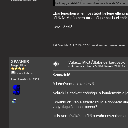
kell hogy a vízhőfok mutató középre álljon kb 80 átla
Első lépésben a termosztátot kellene ellenőr
hűtővíz. Aztán nem árt a hőgombát is ellenőri
Üdv: László
1998-as MK-2 2,5 V6, "RS" benzines, automata váltós
SPANNER
Válasz: MK3 Általános kérdések
Megszállott
«
Új hozzászólás #74684 Dátum:
2018.07.1
Nem elérhető
Sziasztok!
Hozzászólások: 2579
A kérdésem a következő:
Nektek is szokott csöpögni a kondenzvíz a jo
Ugyanis ott van a szárítószűrő a dobbetét al
vagy dugulás lehet benne?
Itt is van fúvókás szűrő a csőrendszerben am