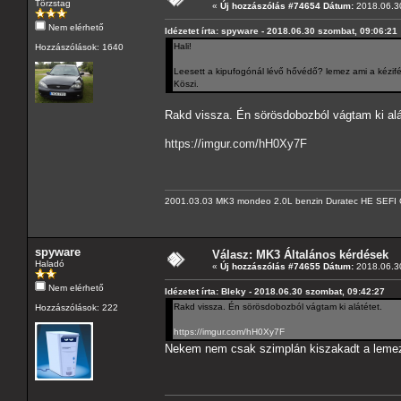
Törzstag
«
Új hozzászólás #74654 Dátum:
2018.06.30
Nem elérhető
Idézetet írta: spyware - 2018.06.30 szombat, 09:06:21
Hali!
Hozzászólások: 1640
Leesett a kipufogónál lévő hővédő? lemez ami a kézif
Köszi.
Rakd vissza. Én sörösdobozból vágtam ki alá
https://imgur.com/hH0Xy7F
2001.03.03 MK3 mondeo 2.0L benzin Duratec HE SEFI 
spyware
Válasz: MK3 Általános kérdések
Haladó
«
Új hozzászólás #74655 Dátum:
2018.06.30
Nem elérhető
Idézetet írta: Bleky - 2018.06.30 szombat, 09:42:27
Rakd vissza. Én sörösdobozból vágtam ki alátétet.
Hozzászólások: 222
https://imgur.com/hH0Xy7F
Nekem nem csak szimplán kiszakadt a lemez 