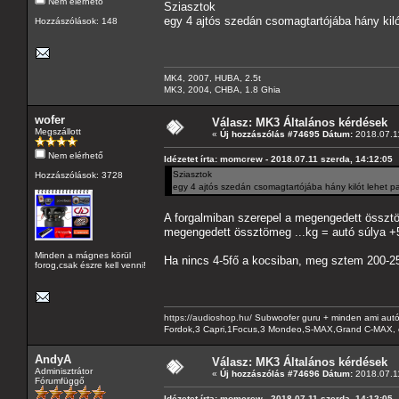
Nem elérhető
Sziasztok
egy 4 ajtós szedán csomagtartójába hány kiló
Hozzászólások: 148
MK4, 2007, HUBA, 2.5t
MK3, 2004, CHBA, 1.8 Ghia
wofer
Válasz: MK3 Általános kérdések
Megszállott
«
Új hozzászólás #74695 Dátum:
2018.07.11
Nem elérhető
Idézetet írta: momcrew - 2018.07.11 szerda, 14:12:05
Sziasztok
Hozzászólások: 3728
egy 4 ajtós szedán csomagtartójába hány kilót lehet p
A forgalmiban szerepel a megengedett összt
megengedett össztömeg ...kg = autó súlya +
Minden a mágnes körül
Ha nincs 4-5fő a kocsiban, meg sztem 200-25
forog,csak észre kell venni!
https://audioshop.hu/
Subwoofer guru + minden ami autóh
Fordok,3 Capri,1Focus,3 Mondeo,S-MAX,Grand C-MAX, 
AndyA
Válasz: MK3 Általános kérdések
Adminisztrátor
«
Új hozzászólás #74696 Dátum:
2018.07.11
Fórumfüggő
Idézetet írta: momcrew - 2018.07.11 szerda, 14:12:05