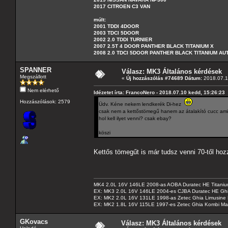
2017 CITROEN C3 VAN
múlt:
2001 TDDI 4DOOR
2003 TDCI 5DOOR
2002 2.0 TDDI TURNIER
2007 2.5T 4 DOOR PANTHER BLACK TITANIUM X
2008 2.0 TDCI 5DOOR PANTHER BLACK TITANIUM A
SPANNER
Válasz: MK3 Általános kérdések
Megszállott
«
Új hozzászólás #74689 Dátum:
2018.07.1
Nem elérhető
Idézetet írta: FrancoNero - 2018.07.10 kedd, 15:26:23
Hozzászólások: 2579
Üdv. Kéne nekem lendkerék Di-hez
csak nem a kettőstömegű hanem az átalakító cucc amit
hol kell ilyet venni? csak ebay?
köszi
Kettős tömegűt is már tudsz venni 70-től h
MK4 2.0L 16V 146LE 2008-as AOBA Duratec HE Titanium
EX: MK3 2.0L 16V 146LE 2004-es CJBA Duratec HE Gh
EX: MK2 2.0L 16V 131LE 1998-as Zetec Ghia Limusine 
EX: MK2 1.8L 16V 115LE 1997-es Zetec Ghia Kombi Ma
GKovacs
Válasz: MK3 Általános kérdések