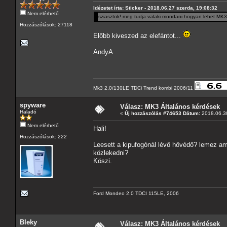
Idézetet írta: Sticker - 2018.06.27 szerda, 19:08:32
Nem elérhető
sziasztok! meg tudja valaki mondani hogyan lehet MK3 
Hozzászólások: 27118
Előbb kiveszed az elefántot...
AndyA
Mk3 2.0/130LE TDCi Trend kombi 2006/11
spyware
Válasz: MK3 Általános kérdések
Haladó
«
Új hozzászólás #74653 Dátum:
2018.06.30
Nem elérhető
Hali!
Hozzászólások: 222
Leesett a kipufogónál lévő hővédő? lemez am
közlekedni?
Köszi.
Ford Mondeo 2.0 TDCI 115LE, 2006
Bleky
Válasz: MK3 Általános kérdések