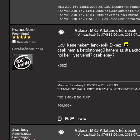
MK4 2.0L 16V 146LE 2008-as AOBA Duratec HE Titanium
EX: MK3 2.0L 16V 146LE 2004-es CJBA Duratec HE Gh
EX: MK2 2.0L 16V 131LE 1998-as Zetec Ghia Limusine 
EX: MK2 1.8L 16V 115LE 1997-es Zetec Ghia Kombi Ma
FrancoNero
Válasz: MK3 Általános kérdések
Fórumfüggő
«
Új hozzászólás #74685 Dátum:
2018.07.1
Nem elérhető
Üdv. Kéne nekem lendkerék Di-hez
Hozzászólások: 5613
csak nem a kettőstömegű hanem az átalakító 
hol kell ilyet venni? csak ebay?
köszi
Mondeo Duratorq TDCi "X"Le 2007.01.03.
"KENWOOD"MACAUDIO"HERTZ"ALPINE"EGR-OFF"MoMo C
"NO SMOKE NO FUN"
400,000+
Zsolteey
Válasz: MK3 Általános kérdések
Adminisztrátor
«
Új hozzászólás #74686 Dátum:
2018.07.1
Fórumfüggő