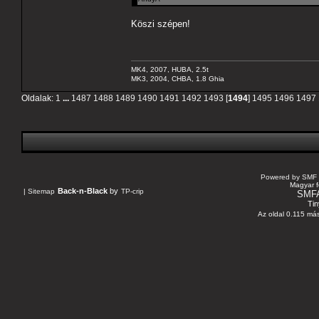
Köszi szépen!
MK4, 2007, HUBA, 2.5t
MK3, 2004, CHBA, 1.8 Ghia
Oldalak:
1
...
1487
1488
1489
1490
1491
1492
1493
[
1494
]
1495
1496
1497
Powered by SMF 
Magyar f
Back-n-Black
by
|
Sitemap
TP-crip
SMF
Tin
Az oldal 0.115 más