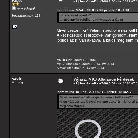
Haladó
«
Új hozzászólás #74662 Dátum:
2018.07.06
Nem elérhető
Idézetet írta: VZoli - 2018.07.06 péntek, 18:51:18
mit szeretnél csinálni?
Hozzászólások: 118
amúgy úgy kezdődik, hogy kiveszed a rádiót
Mivel veszem ki? Valami speckó lemez kell 
A két középső szellőzővel van gondom, Nem le
jobbos az ki van akadva, a balos meg sem m
MK III Ghia kombi 1.8 2004
Mk IV Titanium X kombi 2.2 147kw 2013
S Max Titanium 2.2 147 kW 2013
vzoli
Válasz: MK3 Általános kérdések
Vendég
«
Új hozzászólás #74663 Dátum:
2018.07.06
Idézetet írta: beikes - 2018.07.06 péntek, 18:56:07
Mivel veszem ki? Valami speckó lemez kell hozzá? 4db
A két középső szellőzővel van gondom, Nem lehet állít
meg sem mozdul.