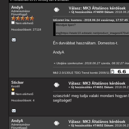
AndyA
Válasz: MK3 Általános kérdések
Adminisztrátor
«
Új hozzászólás #74650 Dátum:
2018.06.2
Fórumfüggő
Idézetet írta: kustora - 2018.06.24 vasárnap, 17:57:45
Nem elérhető
Mondjuk ilyen?
Hozzászólások: 27118
img]https://static10.edstatic.net/product_images/470x4
Én durvábbat használtam. Domestos-t.
AndyA
«
Utoljára szerkesztve: 2018.06.27 szerda, 08:32:27 írta
Mk3 2.0/130LE TDCi Trend kombi 2006/11
Sticker
Válasz: MK3 Általános kérdések
Kezdő
«
Új hozzászólás #74651 Dátum:
2018.06.27
Nem elérhető
sziasztok! meg tudja valaki mondani hogyan 
segítséget!
Hozzászólások: 4
AndyA
Válasz: MK3 Általános kérdések
Adminisztrátor
«
Új hozzászólás #74652 Dátum:
2018.06.27
Fórumfüggő