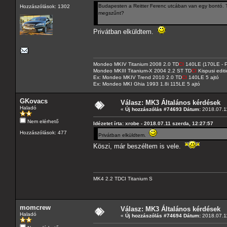
Budapesten a Reitter Ferenc utcában van egy bontó. Tu
Hozzászólások: 1302
megszűnt?
Privátban elküldtem.
Mondeo MKIV Titanium 2008 2.0 TD
CI
140LE (170LE - P
Mondeo MKIII Titanium-X 2004 2.2 ST TD
CI
Kispusi editi
Ex: Mondeo MKIV Trend 2010 2.0 TD
CI
140LE 5 ajtó
Ex: Mondeo MKI Ghia 1993 1.8i 115LE 5 ajtó
GKovacs
Válasz: MK3 Általános kérdések
Haladó
«
Új hozzászólás #74693 Dátum:
2018.07.11
Nem elérhető
Idézetet írta: xrobe - 2018.07.11 szerda, 12:27:57
Hozzászólások: 477
Privátban elküldtem.
Köszi, már beszéltem is vele.
MK4 2.2 TDCI Titanium S
momcrew
Válasz: MK3 Általános kérdések
Haladó
«
Új hozzászólás #74694 Dátum:
2018.07.11