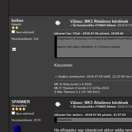
beikes
Válasz: MK3 Általános kérdések
Haladó
«
Új hozzászólás #74664 Dátum:
2018.07.06
Nem elérhető
Idézetet írta: VZoli - 2018.07.06 péntek, 18:58:46
[img]https://i.ebayimg.com/images/g/WgMAAOxyFrNRyX
Hozzászólások: 118
Ilyenre kell vágni bármilyen 1-1.5mm-es lemezt
Köszönöm
«
Utoljára szerkesztve: 2018.07.09 hétfő, 12:22:58 írta
MK III Ghia kombi 1.8 2004
Mk IV Titanium X kombi 2.2 147kw 2013
S Max Titanium 2.2 147 kW 2013
SPANNER
Válasz: MK3 Általános kérdések
Megszállott
«
Új hozzászólás #74665 Dátum:
2018.07.06
Nem elérhető
Idézetet írta: beikes - 2018.07.06 péntek, 21:57:03
Köszönöm
Hozzászólások: 2579
Ha elfogadsz egy jótanácsot akkor addig nem