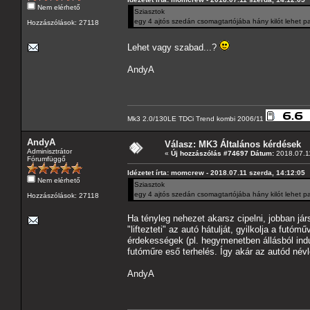
Nem elérhető
Sziasztok
egy 4 ajtós szedán csomagtartójába hány kilót lehet p
Hozzászólások: 27118
Lehet vagy szabad...?
AndyA
Mk3 2.0/130LE TDCi Trend kombi 2006/11
AndyA
Válasz: MK3 Általános kérdések
Adminisztrátor
«
Új hozzászólás #74697 Dátum:
2018.07.11
Fórumfüggő
Idézetet írta: momcrew - 2018.07.11 szerda, 14:12:05
Nem elérhető
Sziasztok
egy 4 ajtós szedán csomagtartójába hány kilót lehet p
Hozzászólások: 27118
Ha tényleg nehezet akarsz cipelni, jobban jár
"liftezteti" az autó hátulját, gyilkolja a fut
érdekességek (pl. hegymenetben állásból indu
futóműre eső terhelés. Így akár az autód név
AndyA