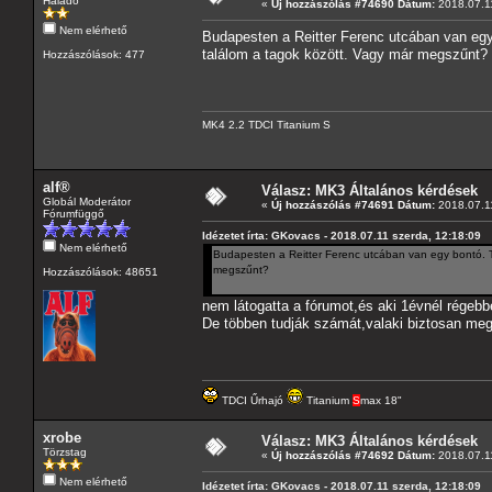
Haladó
«
Új hozzászólás #74690 Dátum:
2018.07.11
Nem elérhető
Budapesten a Reitter Ferenc utcában van egy
találom a tagok között. Vagy már megszűnt?
Hozzászólások: 477
MK4 2.2 TDCI Titanium S
alf®
Válasz: MK3 Általános kérdések
Globál Moderátor
«
Új hozzászólás #74691 Dátum:
2018.07.11
Fórumfüggő
Idézetet írta: GKovacs - 2018.07.11 szerda, 12:18:09
Nem elérhető
Budapesten a Reitter Ferenc utcában van egy bontó. Tu
megszűnt?
Hozzászólások: 48651
nem látogatta a fórumot,és aki 1évnél régebb
De többen tudják számát,valaki biztosan meg
TDCI Űrhajó
Titanium
S
max 18"
xrobe
Válasz: MK3 Általános kérdések
Törzstag
«
Új hozzászólás #74692 Dátum:
2018.07.11
Nem elérhető
Idézetet írta: GKovacs - 2018.07.11 szerda, 12:18:09