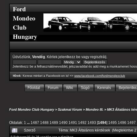
Ford
Mondeo
Club
Hungary
Üdvözlünk,
Vendég
. Kérlek
jelentkezz be
vagy
regisztrálj
.
Jelentkezz be a felhasználóneveddel, jelszavaddal és add meg a munkamenet hoss
Hírek
: Keress minket a Facebook-on is! =>
www.facebook.com/fordmondeoclub
Főoldal
Forum
Wiki
Súgó
Keresés
Bejelentke
Ford Mondeo Club Hungary
>
Szakmai fórum
>
Mondeo III.
>
MK3 Általános kér
Oldalak:
1
...
1487
1488
1489
1490
1491
1492
1493
[
1494
]
1495
1496
1497
Szerző
Téma: MK3 Általános kérdések (Megtekintve 
0 Felhasználó és 25 vendég van a témában