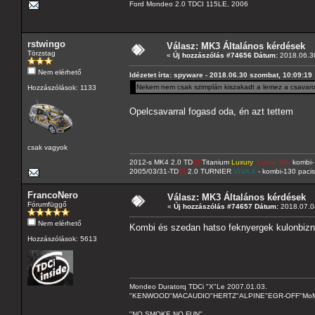
Ford Mondeo 2.0 TDCI 115LE, 2006
rstwingo
Válasz: MK3 Általános kérdések
Törzstag
«
Új hozzászólás #74656 Dátum:
2018.06.30
Nem elérhető
Idézetet írta: spyware - 2018.06.30 szombat, 10:09:19
Nekem nem csak szimplán kiszakadt a lemez a csavarok
Hozzászólások: 1133
Opelcsavarral fogasd oda, én azt tettem
csak vagyok
2012-s MK4 2.0 TD
CI
Titanium
Luxury
Lunar Sky
kombi- 
2005/03/31-TD
CI
2.0 TURNIER
VIVA X
- kombi-130 pacis
FrancoNero
Válasz: MK3 Általános kérdések
Fórumfüggő
«
Új hozzászólás #74657 Dátum:
2018.07.04
Nem elérhető
Kombi és szedan hatso feknyergek kulonbiz
Hozzászólások: 5613
Mondeo Duratorq TDCi "X"Le 2007.01.03.
"KENWOOD"MACAUDIO"HERTZ"ALPINE"EGR-OFF"MoMo C
"NO SMOKE NO FUN"