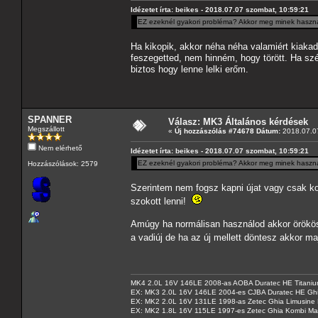
Idézetet írta: beikes - 2018.07.07 szombat, 10:59:21
EZ ezeknél gyakori probléma? Akkor meg minek használta
Ha kikopik, akkor néha néha valamiért kiakad, 
feszegetted, nem hinném, hogy törött. Ha sz
biztos hogy lenne lelki erőm.
SPANNER
Válasz: MK3 Általános kérdések
Megszállott
«
Új hozzászólás #74678 Dátum:
2018.07.07
Nem elérhető
Idézetet írta: beikes - 2018.07.07 szombat, 10:59:21
EZ ezeknél gyakori probléma? Akkor meg minek használta
Hozzászólások: 2579
Szerintem nem fogsz kapni újat vagy csak ko
szokott lenni!
Amúgy ha normálisan használod akkor örökös e
a vadiúj de ha az új mellett döntesz akkor m
MK4 2.0L 16V 146LE 2008-as AOBA Duratec HE Titanium
EX: MK3 2.0L 16V 146LE 2004-es CJBA Duratec HE Gh
EX: MK2 2.0L 16V 131LE 1998-as Zetec Ghia Limusine 
EX: MK2 1.8L 16V 115LE 1997-es Zetec Ghia Kombi Ma