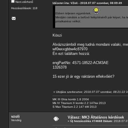
Nem elérhető
Idézetet írta: VZoli - 2018.07.07 szombat, 08:09:49
Hozzászólások: 118
Ebben teljesen egyetértek.
Mindjárt csinálok a befúvó felépítéséről pár képet, ha l
pótalkatrész nélkül.
Köszi
Alvázszámból meg tudná mondani valaki, mel
wf0wxxgbbw4c87970
Én ezt találtam hozzá:
engPartNo: 4S71-18522-ACM3AE
1326378
15 ezer jó ár egy raktáron elfekvőért?
«
Utoljára szerkesztve: 2018.07.07 szombat, 08:21:22 ír
MK III Ghia kombi 1.8 2004
Mk IV Titanium X kombi 2.2 147kw 2013
S Max Titanium 2.2 147 kW 2013
vzoli
Válasz: MK3 Általános kérdések
Vendég
«
Új hozzászólás #74668 Dátum:
2018.07.07