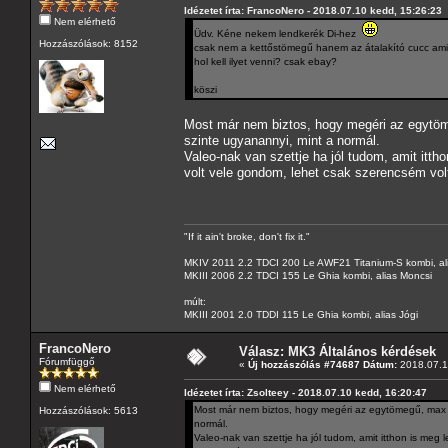
Idézetet írta: FrancoNero - 2018.07.10 kedd, 15:26:23
Nem elérhető
Üdv. Kéne nekem lendkerék Di-hez
Hozzászólások: 8152
csak nem a kettőstömegű hanem az átalakító cucc amit
hol kell ilyet venni? csak ebay?
köszi
Most már nem biztos, hogy megéri az egytöme
szinte ugyanannyi, mint a normál.
Valeo-nak van szettje ha jól tudom, amit itth
volt vele gondom, lehet csak szerencsém volt
"If it ain't broke, don't fix it."
MKIV 2011 2.2 TDCI 200 Le AWF21 Titanium-S kombi, al
MKIII 2006 2.2 TDCI 155 Le Ghia kombi, alias Moncsi
múlt:
MKIII 2001 2.0 TDDI 115 Le Ghia kombi, alias Jógi
FrancoNero
Válasz: MK3 Általános kérdések
Fórumfüggő
«
Új hozzászólás #74687 Dátum:
2018.07.1
Nem elérhető
Idézetet írta: Zsolteey - 2018.07.10 kedd, 16:20:47
Most már nem biztos, hogy megéri az egytömegű, max ha
Hozzászólások: 5613
normál.
Valeo-nak van szettje ha jól tudom, amit itthon is meg