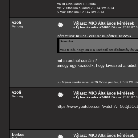
MK III Ghia kombi 1.8 2004
Mk IV Titanium X kombi 2.2 147kw 2013
S Max Titanium 2.2 147 kW 2013
vzoli
Válasz: MK3 Általános kérdések
Vendég
«
Új hozzászólás #74660 Dátum:
2018.07.06
Idézetet írta: beikes - 2018.07.06 péntek, 18:22:37
Sziasztok.
MK3 fl- ből, hogy jön ki a középső szellőzőrostély és
mit szeretnél csinálni?
amúgy úgy kezdődik, hogy kiveszed a rádiót
«
Utoljára szerkesztve: 2018.07.06 péntek, 18:53:20 írta
vzoli
Válasz: MK3 Általános kérdések
Vendég
«
Új hozzászólás #74661 Dátum:
2018.07.06
https://www.youtube.com/watch?v=56DjfJO
beikes
Válasz: MK3 Általános kérdések