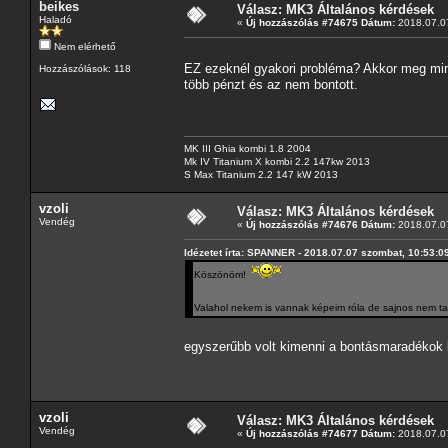
beikes
Válasz: MK3 Általános kérdések
Haladó
«
Új hozzászólás #74675 Dátum:
2018.07.07
Nem elérhető
EZ ezeknél gyakori probléma? Akkor meg minek 
Hozzászólások: 118
több pénzt és az nem bontott.
MK III Ghia kombi 1.8 2004
Mk IV Titanium X kombi 2.2 147kw 2013
S Max Titanium 2.2 147 kW 2013
vzoli
Válasz: MK3 Általános kérdések
Vendég
«
Új hozzászólás #74676 Dátum:
2018.07.07
Idézetet írta: SPANNER - 2018.07.07 szombat, 10:53:0
Köszönöm!
Valahol nekem is vannak képeim róla de sajnos nem 
egyszerűbb volt kimenni a bontásmaradéko
vzoli
Válasz: MK3 Általános kérdések
Vendég
«
Új hozzászólás #74677 Dátum:
2018.07.07