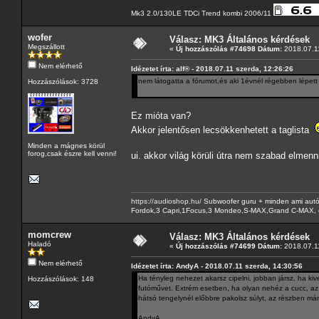
Mk3 2.0/130LE TDCi Trend kombi 2006/11
wofer
Válasz: MK3 Általános kérdések
Megszállott
«
Új hozzászólás #74698 Dátum:
2018.07.11
Nem elérhető
Idézetet írta: alf® - 2018.07.11 szerda, 12:26:26
nem látogatta a fórumot,és aki 1évnél régebben lépett
Hozzászólások: 3728
Ez mióta van?
Akkor jelentősen lecsökkenhetett a taglista
Minden a mágnes körül
forog,csak észre kell venni!
ui. akkor világ körüli útra nem szabad elmenn
https://audioshop.hu/
Subwoofer guru + minden ami autóh
Fordok,3 Capri,1Focus,3 Mondeo,S-MAX,Grand C-MAX, 
momcrew
Válasz: MK3 Általános kérdések
Haladó
«
Új hozzászólás #74699 Dátum:
2018.07.11
Nem elérhető
Idézetet írta: AndyA - 2018.07.11 szerda, 14:30:56
Ha tényleg nehezet akarsz cipelni, jobban jársz, ha kives
Hozzászólások: 148
futóművet. Extrém esetben, ha olyan nehéz a cucc, az
hátsó tengelynél előbbre pakolsz súlyt, az részben már
AndyA