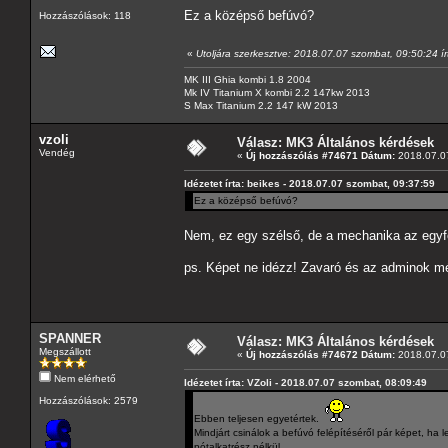
Ez a középső befúvó?
Hozzászólások: 118
«
Utoljára szerkesztve: 2018.07.07 szombat, 09:50:24 ír
MK III Ghia kombi 1.8 2004
Mk IV Titanium X kombi 2.2 147kw 2013
S Max Titanium 2.2 147 kW 2013
vzoli
Válasz: MK3 Általános kérdések
Vendég
«
Új hozzászólás #74671 Dátum:
2018.07.07
Idézetet írta: beikes - 2018.07.07 szombat, 09:37:59
Ez a középső befúvó?
Nem, ez egy szélső, de a mechanika az egyfo
ps. Képet ne idézz! Zavaró és az adminok m
SPANNER
Válasz: MK3 Általános kérdések
Megszállott
«
Új hozzászólás #74672 Dátum:
2018.07.07
Nem elérhető
Idézetet írta: VZoli - 2018.07.07 szombat, 08:09:49
Hozzászólások: 2579
Ebben teljesen egyetértek.
Mindjárt csinálok a befúvó felépítéséről pár képet, ha l
pótalkatrész nélkül.