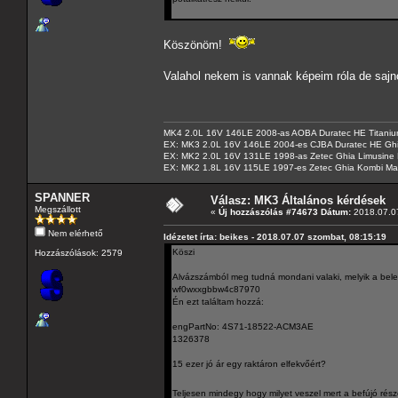
Köszönöm!
Valahol nekem is vannak képeim róla de sa
MK4 2.0L 16V 146LE 2008-as AOBA Duratec HE Titanium
EX: MK3 2.0L 16V 146LE 2004-es CJBA Duratec HE Gh
EX: MK2 2.0L 16V 131LE 1998-as Zetec Ghia Limusine 
EX: MK2 1.8L 16V 115LE 1997-es Zetec Ghia Kombi Ma
SPANNER
Válasz: MK3 Általános kérdések
Megszállott
«
Új hozzászólás #74673 Dátum:
2018.07.07
Nem elérhető
Idézetet írta: beikes - 2018.07.07 szombat, 08:15:19
Köszi
Hozzászólások: 2579
Alvázszámból meg tudná mondani valaki, melyik a bele
wf0wxxgbbw4c87970
Én ezt találtam hozzá:
engPartNo: 4S71-18522-ACM3AE
1326378
15 ezer jó ár egy raktáron elfekvőért?
Teljesen mindegy hogy milyet veszel mert a befújó ré