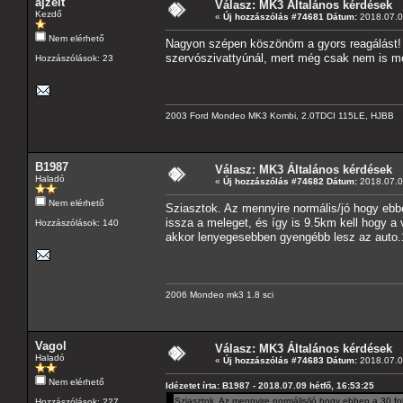
ajzelt
Válasz: MK3 Általános kérdések
Kezdő
«
Új hozzászólás #74681 Dátum:
2018.07.09
Nem elérhető
Nagyon szépen köszönöm a gyors reagálást! E
szervószivattyúnál, mert még csak nem is me
Hozzászólások: 23
2003 Ford Mondeo MK3 Kombi, 2.0TDCI 115LE, HJBB
B1987
Válasz: MK3 Általános kérdések
Haladó
«
Új hozzászólás #74682 Dátum:
2018.07.09
Nem elérhető
Sziasztok. Az mennyire normális/jó hogy ebbe
issza a meleget, és így is 9.5km kell hogy a
Hozzászólások: 140
akkor lenyegesebben gyengébb lesz az auto.
2006 Mondeo mk3 1.8 sci
Vagol
Válasz: MK3 Általános kérdések
Haladó
«
Új hozzászólás #74683 Dátum:
2018.07.09
Nem elérhető
Idézetet írta: B1987 - 2018.07.09 hétfő, 16:53:25
Sziasztok. Az mennyire normális/jó hogy ebben a 30 fok
Hozzászólások: 227