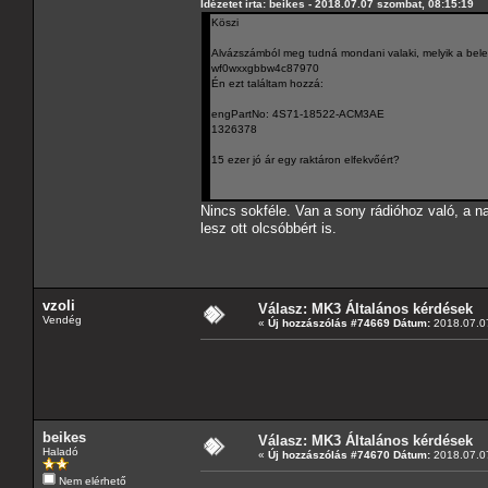
Idézetet írta: beikes - 2018.07.07 szombat, 08:15:19
Köszi
Alvázszámból meg tudná mondani valaki, melyik a bele
wf0wxxgbbw4c87970
Én ezt találtam hozzá:
engPartNo: 4S71-18522-ACM3AE
1326378
15 ezer jó ár egy raktáron elfekvőért?
Nincs sokféle. Van a sony rádióhoz való, a na
lesz ott olcsóbbért is.
vzoli
Válasz: MK3 Általános kérdések
Vendég
«
Új hozzászólás #74669 Dátum:
2018.07.07
beikes
Válasz: MK3 Általános kérdések
Haladó
«
Új hozzászólás #74670 Dátum:
2018.07.07
Nem elérhető