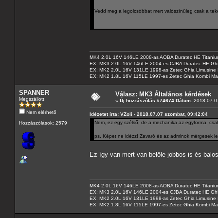
Vedd meg a legolcsóbbat mert valószínűleg csak a tek
MK4 2.0L 16V 146LE 2008-as AOBA Duratec HE Titanium
EX: MK3 2.0L 16V 146LE 2004-es CJBA Duratec HE Gh
EX: MK2 2.0L 16V 131LE 1998-as Zetec Ghia Limusine 
EX: MK2 1.8L 16V 115LE 1997-es Zetec Ghia Kombi Ma
SPANNER
Válasz: MK3 Általános kérdések
Megszállott
«
Új hozzászólás #74674 Dátum:
2018.07.07
Nem elérhető
Idézetet írta: VZoli - 2018.07.07 szombat, 09:42:04
Nem, ez egy szélső, de a mechanika az egyforma, csak a
Hozzászólások: 2579
ps. Képet ne idézz! Zavaró és az adminok mérgesek le
Ez így van mert van belőle jobbos is és balo
MK4 2.0L 16V 146LE 2008-as AOBA Duratec HE Titanium
EX: MK3 2.0L 16V 146LE 2004-es CJBA Duratec HE Gh
EX: MK2 2.0L 16V 131LE 1998-as Zetec Ghia Limusine 
EX: MK2 1.8L 16V 115LE 1997-es Zetec Ghia Kombi Ma