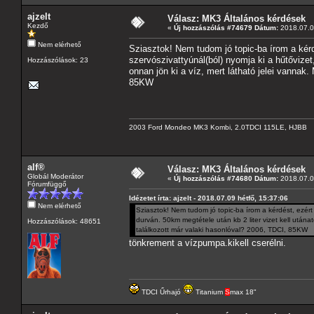
ajzelt
Válasz: MK3 Általános kérdések
Kezdő
«
Új hozzászólás #74679 Dátum:
2018.07.09
Nem elérhető
Sziasztok! Nem tudom jó topic-ba írom a kérdé
szervószivattyúnál(ból) nyomja ki a hűtővizet,
Hozzászólások: 23
onnan jön ki a víz, mert látható jelei vannak.
85KW
2003 Ford Mondeo MK3 Kombi, 2.0TDCI 115LE, HJBB
alf®
Válasz: MK3 Általános kérdések
Globál Moderátor
«
Új hozzászólás #74680 Dátum:
2018.07.09
Fórumfüggő
Idézetet írta: ajzelt - 2018.07.09 hétfő, 15:37:06
Nem elérhető
Sziasztok! Nem tudom jó topic-ba írom a kérdést, ezért 
durván. 50km megtétele után kb 2 liter vizet kell utánat
Hozzászólások: 48651
találkozott már valaki hasonlóval? 2006, TDCI, 85KW
tönkrement a vízpumpa.kikell cserélni.
TDCI Űrhajó
Titanium
S
max 18"