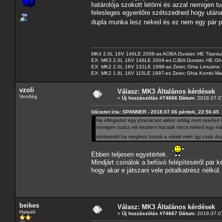
határolója szokott letörni és azzal nemigen 
felesleges egyenlőre szétszedned hogy után
dupla munka lesz neked és ez nem egy pár pe
MK4 2.0L 16V 146LE 2008-as AOBA Duratec HE Titanium
EX: MK3 2.0L 16V 146LE 2004-es CJBA Duratec HE Gh
EX: MK2 2.0L 16V 131LE 1998-as Zetec Ghia Limusine 
EX: MK2 1.8L 16V 115LE 1997-es Zetec Ghia Kombi Ma
vzoli
Válasz: MK3 Általános kérdések
Vendég
«
Új hozzászólás #74666 Dátum:
2018.07.07
Idézetet írta: SPANNER - 2018.07.06 péntek, 22:56:45
Ha elfogadsz egy jótanácsot akkor addig nem szeded ki
nemigen tudsz mit kezdeni hacsak nincs neked egy más
szétszedd ha meglesz hozzá a másik mert így csak dup
Ebben teljesen egyetértek.
Mindjárt csinálok a befúvó felépítéséről pár k
hogy akar e játszani vele pótalkatrész nélkül.
beikes
Válasz: MK3 Általános kérdések
Haladó
«
Új hozzászólás #74667 Dátum:
2018.07.07