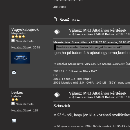
400,000+
Vagyokabajnok
Válasz: MK3 Általános kérdések
Megszállott
«
Új hozzászólás #74658 Dátum:
2018.07.04
Nem elérhető
Idézetet írta: FrancoNero - 2018.07.04 szerda, 08:06:0
Kombi és szedan hatso feknyergek kulonbiznek?
Hozzászólások: 3548
Igen,ha jól tudom 4-5 ajtósé egyforma,kombi 
«
Utoljára szerkesztve: 2018.07.04 szerda, 21:02:04 ír
2011.12 1.6 Panther Black BA7
Ex:
2013. Focus 1.6 Tdci trend+
2001 Mondeo mk3 2.0 GHIA 145 LE (B5Y) esp. tempom
beikes
Válasz: MK3 Általános kérdések
Haladó
«
Új hozzászólás #74659 Dátum:
2018.07.06
Nem elérhető
Sziasztok.
Hozzászólások: 118
MK3 fl- ből, hogy jön ki a középső szellőzőr
«
Utoljára szerkesztve: 2018.07.06 péntek, 18:35:49 írt