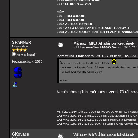
2017 CITROEN C3 VAN
múlt:
2001 TDDI 4DOOR
2003 TDCI 5DOOR
2002 2.0 TDDI TURNIER
2007 2.5T 4 DOOR PANTHER BLACK TITANIUM X
2008 2.0 TDCI 5DOOR PANTHER BLACK TITANIUM A
SPANNER
Válasz: MK3 Általános kérdések
Megszállott
«
Új hozzászólás #74689 Dátum:
2018.07.1
Nem elérhető
Idézetet írta: FrancoNero - 2018.07.10 kedd, 15:26:23
Hozzászólások: 2579
Üdv. Kéne nekem lendkerék Di-hez
csak nem a kettőstömegű hanem az átalakító cucc amit
hol kell ilyet venni? csak ebay?
köszi
Kettős tömegűt is már tudsz venni 70-től h
MK4 2.0L 16V 146LE 2008-as AOBA Duratec HE Titanium
EX: MK3 2.0L 16V 146LE 2004-es CJBA Duratec HE Gh
EX: MK2 2.0L 16V 131LE 1998-as Zetec Ghia Limusine 
EX: MK2 1.8L 16V 115LE 1997-es Zetec Ghia Kombi Ma
GKovacs
Válasz: MK3 Általános kérdések