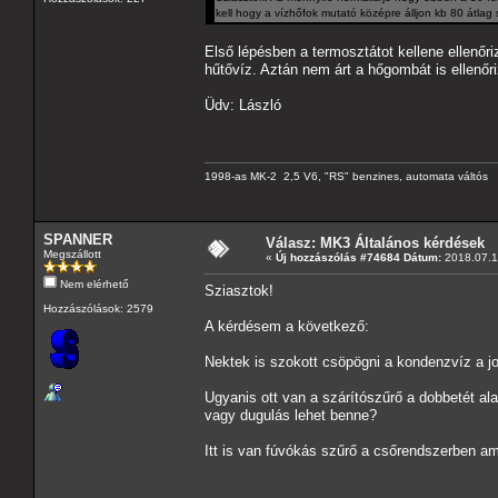
kell hogy a vízhőfok mutató középre álljon kb 80 átla
Első lépésben a termosztátot kellene ellenőr
hűtővíz. Aztán nem árt a hőgombát is ellenőri
Üdv: László
1998-as MK-2 2,5 V6, "RS" benzines, automata váltós
SPANNER
Válasz: MK3 Általános kérdések
Megszállott
«
Új hozzászólás #74684 Dátum:
2018.07.1
Nem elérhető
Sziasztok!
Hozzászólások: 2579
A kérdésem a következő:
Nektek is szokott csöpögni a kondenzvíz a jo
Ugyanis ott van a szárítószűrő a dobbetét al
vagy dugulás lehet benne?
Itt is van fúvókás szűrő a csőrendszerben am