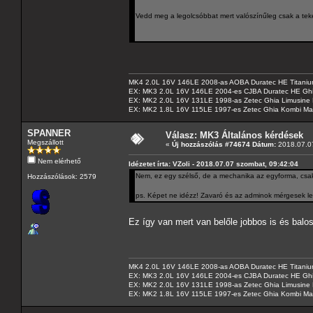
Vedd meg a legolcsóbbat mert valószínűleg csak a tek
MK4 2.0L 16V 146LE 2008-as AOBA Duratec HE Titanium
EX: MK3 2.0L 16V 146LE 2004-es CJBA Duratec HE Gh
EX: MK2 2.0L 16V 131LE 1998-as Zetec Ghia Limusine 
EX: MK2 1.8L 16V 115LE 1997-es Zetec Ghia Kombi Ma
SPANNER
Válasz: MK3 Általános kérdések
Megszállott
«
Új hozzászólás #74674 Dátum:
2018.07.07
Nem elérhető
Idézetet írta: VZoli - 2018.07.07 szombat, 09:42:04
Nem, ez egy szélső, de a mechanika az egyforma, csak a
Hozzászólások: 2579
ps. Képet ne idézz! Zavaró és az adminok mérgesek le
Ez így van mert van belőle jobbos is és balo
MK4 2.0L 16V 146LE 2008-as AOBA Duratec HE Titanium
EX: MK3 2.0L 16V 146LE 2004-es CJBA Duratec HE Gh
EX: MK2 2.0L 16V 131LE 1998-as Zetec Ghia Limusine 
EX: MK2 1.8L 16V 115LE 1997-es Zetec Ghia Kombi Ma