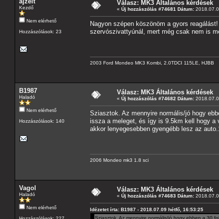
ajzelt
Válasz: MK3 Általános kérdések
Kezdő
«
Új hozzászólás #74681 Dátum:
2018.07.09
Nem elérhető
Nagyon szépen köszönöm a gyors reagálást! E
szervószivattyúnál, mert még csak nem is me
Hozzászólások: 23
2003 Ford Mondeo MK3 Kombi, 2.0TDCI 115LE, HJBB
B1987
Válasz: MK3 Általános kérdések
Haladó
«
Új hozzászólás #74682 Dátum:
2018.07.09
Nem elérhető
Sziasztok. Az mennyire normális/jó hogy ebbe
issza a meleget, és így is 9.5km kell hogy a
Hozzászólások: 140
akkor lenyegesebben gyengébb lesz az auto.
2006 Mondeo mk3 1.8 sci
Vagol
Válasz: MK3 Általános kérdések
Haladó
«
Új hozzászólás #74683 Dátum:
2018.07.09
Nem elérhető
Idézetet írta: B1987 - 2018.07.09 hétfő, 16:53:25
Sziasztok. Az mennyire normális/jó hogy ebben a 30 fok
Hozzászólások: 227