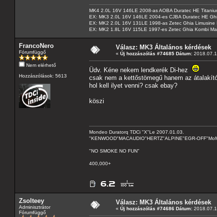
MK4 2.0L 16V 146LE 2008-as AOBA Duratec HE Titanium
EX: MK3 2.0L 16V 146LE 2004-es CJBA Duratec HE Gh
EX: MK2 2.0L 16V 131LE 1998-as Zetec Ghia Limusine 
EX: MK2 1.8L 16V 115LE 1997-es Zetec Ghia Kombi Ma
FrancoNero
Válasz: MK3 Általános kérdések
Fórumfüggő
«
Új hozzászólás #74685 Dátum:
2018.07.1
Nem elérhető
Üdv. Kéne nekem lendkerék Di-hez
Hozzászólások: 5613
csak nem a kettőstömegű hanem az átalakító 
hol kell ilyet venni? csak ebay?
köszi
Mondeo Duratorq TDCi "X"Le 2007.01.03.
"KENWOOD"MACAUDIO"HERTZ"ALPINE"EGR-OFF"MoMo C
"NO SMOKE NO FUN"
400,000+
Zsolteey
Válasz: MK3 Általános kérdések
Adminisztrátor
«
Új hozzászólás #74686 Dátum:
2018.07.1
Fórumfüggő