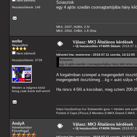
Nem elérhető
Sziasztok
egy 4 ajtós szedán csomagtartójába hány kiló
Hozzászólások: 148
MK4, 2007, HUBA, 2.5t
MK3, 2004, CHBA, 1.8 Ghia
wofer
Válasz: MK3 Általános kérdések
Megszállott
«
Új hozzászólás #74695 Dátum:
2018.07.11
Nem elérhető
Idézetet írta: momcrew - 2018.07.11 szerda, 14:12:05
Sziasztok
Hozzászólások: 3728
egy 4 ajtós szedán csomagtartójába hány kilót lehet p
A forgalmiban szerepel a megengedett összt
megengedett össztömeg ...kg = autó súlya +
Minden a mágnes körül
Ha nincs 4-5fő a kocsiban, meg sztem 200-25
forog,csak észre kell venni!
https://audioshop.hu/
Subwoofer guru + minden ami autóh
Fordok,3 Capri,1Focus,3 Mondeo,S-MAX,Grand C-MAX, 
AndyA
Válasz: MK3 Általános kérdések
Adminisztrátor
«
Új hozzászólás #74696 Dátum:
2018.07.11
Fórumfüggő
Idézetet írta: momcrew - 2018.07.11 szerda, 14:12:05