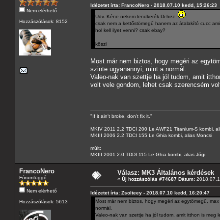
Idézetet írta: FrancoNero - 2018.07.10 kedd, 15:26:23
Nem elérhető
Üdv. Kéne nekem lendkerék Di-hez
Hozzászólások: 8152
csak nem a kettőstömegű hanem az átalakító cucc amit
hol kell ilyet venni? csak ebay?
köszi
Most már nem biztos, hogy megéri az egytöme
szinte ugyanannyi, mint a normál.
Valeo-nak van szettje ha jól tudom, amit itth
volt vele gondom, lehet csak szerencsém volt
"If it ain't broke, don't fix it."
MKIV 2011 2.2 TDCI 200 Le AWF21 Titanium-S kombi, al
MKIII 2006 2.2 TDCI 155 Le Ghia kombi, alias Moncsi
múlt:
MKIII 2001 2.0 TDDI 115 Le Ghia kombi, alias Jógi
FrancoNero
Válasz: MK3 Általános kérdések
Fórumfüggő
«
Új hozzászólás #74687 Dátum:
2018.07.1
Nem elérhető
Idézetet írta: Zsolteey - 2018.07.10 kedd, 16:20:47
Most már nem biztos, hogy megéri az egytömegű, max ha
Hozzászólások: 5613
normál.
Valeo-nak van szettje ha jól tudom, amit itthon is meg