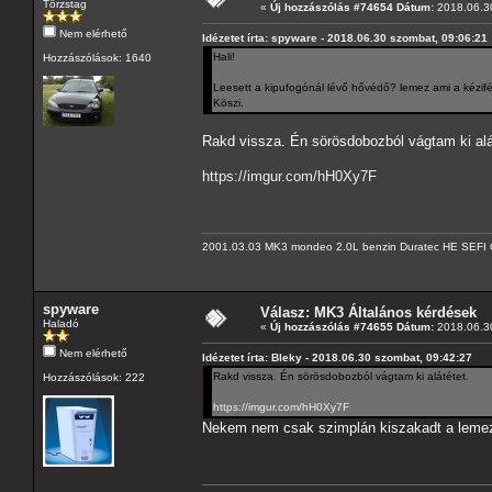
Törzstag
«
Új hozzászólás #74654 Dátum:
2018.06.30
Nem elérhető
Idézetet írta: spyware - 2018.06.30 szombat, 09:06:21
Hali!
Hozzászólások: 1640
Leesett a kipufogónál lévő hővédő? lemez ami a kézif
Köszi.
Rakd vissza. Én sörösdobozból vágtam ki alá
https://imgur.com/hH0Xy7F
2001.03.03 MK3 mondeo 2.0L benzin Duratec HE SEFI 
spyware
Válasz: MK3 Általános kérdések
Haladó
«
Új hozzászólás #74655 Dátum:
2018.06.30
Nem elérhető
Idézetet írta: Bleky - 2018.06.30 szombat, 09:42:27
Rakd vissza. Én sörösdobozból vágtam ki alátétet.
Hozzászólások: 222
https://imgur.com/hH0Xy7F
Nekem nem csak szimplán kiszakadt a lemez 