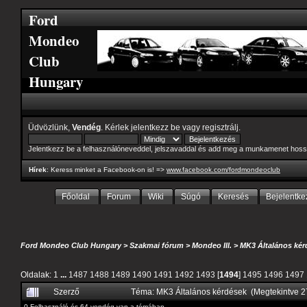
Ford
Mondeo
Club
Hungary
Üdvözlünk,
Vendég
. Kérlek
jelentkezz be
vagy
regisztrálj
.
Jelentkezz be a felhasználóneveddel, jelszavaddal és add meg a munkamenet hoss
Hírek
: Keress minket a Facebook-on is! =>
www.facebook.com/fordmondeoclub
Főoldal
Forum
Wiki
Súgó
Keresés
Bejelentke
Ford Mondeo Club Hungary
>
Szakmai fórum
>
Mondeo III.
>
MK3 Általános kér
Oldalak:
1
...
1487
1488
1489
1490
1491
1492
1493
[
1494
]
1495
1496
1497
Szerző
Téma: MK3 Általános kérdések (Megtekintve 
0 Felhasználó és 64 vendég van a témában