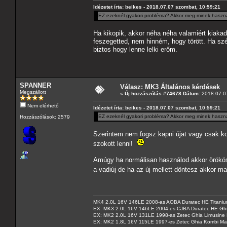
Idézetet írta: beikes - 2018.07.07 szombat, 10:59:21
EZ ezeknél gyakori probléma? Akkor meg minek használta
Ha kikopik, akkor néha néha valamiért kiakad, 
feszegetted, nem hinném, hogy törött. Ha sz
biztos hogy lenne lelki erőm.
SPANNER
Válasz: MK3 Általános kérdések
Megszállott
«
Új hozzászólás #74678 Dátum:
2018.07.07
Nem elérhető
Idézetet írta: beikes - 2018.07.07 szombat, 10:59:21
EZ ezeknél gyakori probléma? Akkor meg minek használta
Hozzászólások: 2579
Szerintem nem fogsz kapni újat vagy csak ko
szokott lenni!
Amúgy ha normálisan használod akkor örökös e
a vadiúj de ha az új mellett döntesz akkor m
MK4 2.0L 16V 146LE 2008-as AOBA Duratec HE Titanium
EX: MK3 2.0L 16V 146LE 2004-es CJBA Duratec HE Gh
EX: MK2 2.0L 16V 131LE 1998-as Zetec Ghia Limusine 
EX: MK2 1.8L 16V 115LE 1997-es Zetec Ghia Kombi Ma