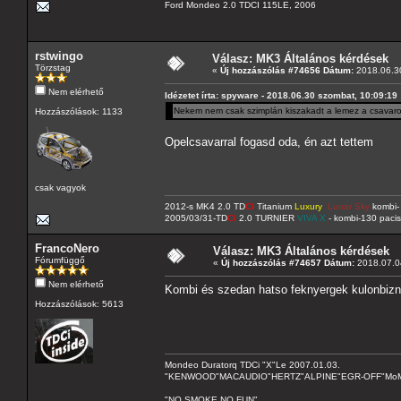
Ford Mondeo 2.0 TDCI 115LE, 2006
rstwingo
Válasz: MK3 Általános kérdések
Törzstag
«
Új hozzászólás #74656 Dátum:
2018.06.30
Nem elérhető
Idézetet írta: spyware - 2018.06.30 szombat, 10:09:19
Nekem nem csak szimplán kiszakadt a lemez a csavarok
Hozzászólások: 1133
Opelcsavarral fogasd oda, én azt tettem
csak vagyok
2012-s MK4 2.0 TD
CI
Titanium
Luxury
Lunar Sky
kombi- 
2005/03/31-TD
CI
2.0 TURNIER
VIVA X
- kombi-130 pacis
FrancoNero
Válasz: MK3 Általános kérdések
Fórumfüggő
«
Új hozzászólás #74657 Dátum:
2018.07.04
Nem elérhető
Kombi és szedan hatso feknyergek kulonbiz
Hozzászólások: 5613
Mondeo Duratorq TDCi "X"Le 2007.01.03.
"KENWOOD"MACAUDIO"HERTZ"ALPINE"EGR-OFF"MoMo C
"NO SMOKE NO FUN"