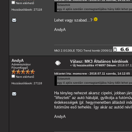
Nem elérhető
Sziasztok
egy 4 ajtós szedán csomagtartójába hány kilót lehet p
Hozzászólások: 27118
Lehet vagy szabad...?
AndyA
Mk3 2.0/130LE TDCi Trend kombi 2006/11
AndyA
Válasz: MK3 Általános kérdések
Adminisztrátor
«
Új hozzászólás #74697 Dátum:
2018.07.11
Fórumfüggő
Idézetet írta: momcrew - 2018.07.11 szerda, 14:12:05
Nem elérhető
Sziasztok
egy 4 ajtós szedán csomagtartójába hány kilót lehet p
Hozzászólások: 27118
Ha tényleg nehezet akarsz cipelni, jobban jár
"liftezteti" az autó hátulját, gyilkolja a fut
érdekességek (pl. hegymenetben állásból indu
futóműre eső terhelés. Így akár az autód név
AndyA