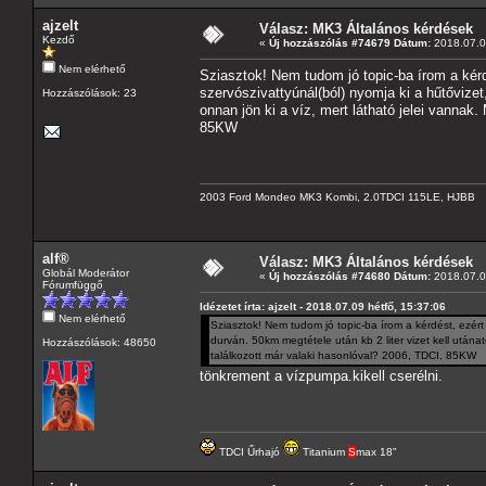
ajzelt
Válasz: MK3 Általános kérdések
Kezdő
«
Új hozzászólás #74679 Dátum:
2018.07.09
Nem elérhető
Sziasztok! Nem tudom jó topic-ba írom a kérdé
szervószivattyúnál(ból) nyomja ki a hűtővizet,
Hozzászólások: 23
onnan jön ki a víz, mert látható jelei vannak.
85KW
2003 Ford Mondeo MK3 Kombi, 2.0TDCI 115LE, HJBB
alf®
Válasz: MK3 Általános kérdések
Globál Moderátor
«
Új hozzászólás #74680 Dátum:
2018.07.09
Fórumfüggő
Idézetet írta: ajzelt - 2018.07.09 hétfő, 15:37:06
Nem elérhető
Sziasztok! Nem tudom jó topic-ba írom a kérdést, ezért 
durván. 50km megtétele után kb 2 liter vizet kell utánat
Hozzászólások: 48650
találkozott már valaki hasonlóval? 2006, TDCI, 85KW
tönkrement a vízpumpa.kikell cserélni.
TDCI Űrhajó
Titanium
S
max 18"