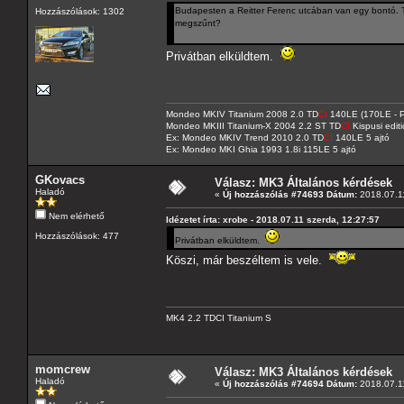
Budapesten a Reitter Ferenc utcában van egy bontó. Tu
Hozzászólások: 1302
megszűnt?
Privátban elküldtem.
Mondeo MKIV Titanium 2008 2.0 TD
CI
140LE (170LE - P
Mondeo MKIII Titanium-X 2004 2.2 ST TD
CI
Kispusi editi
Ex: Mondeo MKIV Trend 2010 2.0 TD
CI
140LE 5 ajtó
Ex: Mondeo MKI Ghia 1993 1.8i 115LE 5 ajtó
GKovacs
Válasz: MK3 Általános kérdések
Haladó
«
Új hozzászólás #74693 Dátum:
2018.07.11
Nem elérhető
Idézetet írta: xrobe - 2018.07.11 szerda, 12:27:57
Hozzászólások: 477
Privátban elküldtem.
Köszi, már beszéltem is vele.
MK4 2.2 TDCI Titanium S
momcrew
Válasz: MK3 Általános kérdések
Haladó
«
Új hozzászólás #74694 Dátum:
2018.07.11