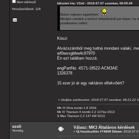
Nem elérhető
Idézetet írta: VZoli - 2018.07.07 szombat, 08:09:49
Hozzászólások: 118
Ebben teljesen egyetértek.
Mindjárt csinálok a befúvó felépítéséről pár képet, ha l
pótalkatrész nélkül.
Köszi
Alvázszámból meg tudná mondani valaki, mel
wf0wxxgbbw4c87970
Én ezt találtam hozzá:
engPartNo: 4S71-18522-ACM3AE
1326378
15 ezer jó ár egy raktáron elfekvőért?
«
Utoljára szerkesztve: 2018.07.07 szombat, 08:21:22 ír
MK III Ghia kombi 1.8 2004
Mk IV Titanium X kombi 2.2 147kw 2013
S Max Titanium 2.2 147 kW 2013
vzoli
Válasz: MK3 Általános kérdések
Vendég
«
Új hozzászólás #74668 Dátum:
2018.07.07