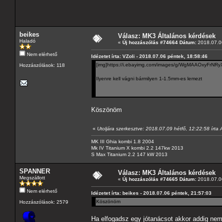
beikes
Válasz: MK3 Általános kérdések
Haladó
«
Új hozzászólás #74664 Dátum:
2018.07.06
Nem elérhető
Idézetet írta: VZoli - 2018.07.06 péntek, 18:58:46
[img]https://i.ebayimg.com/images/g/WgMAAOxyFrNRyX
Hozzászólások: 118
Ilyenre kell vágni bármilyen 1-1.5mm-es lemezt
Köszönöm
«
Utoljára szerkesztve: 2018.07.09 hétfő, 12:22:58 írta
MK III Ghia kombi 1.8 2004
Mk IV Titanium X kombi 2.2 147kw 2013
S Max Titanium 2.2 147 kW 2013
SPANNER
Válasz: MK3 Általános kérdések
Megszállott
«
Új hozzászólás #74665 Dátum:
2018.07.06
Nem elérhető
Idézetet írta: beikes - 2018.07.06 péntek, 21:57:03
Köszönöm
Hozzászólások: 2579
Ha elfogadsz egy jótanácsot akkor addig nem