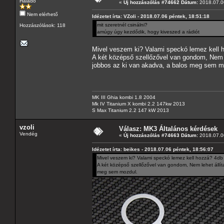
Haladó
«
Új hozzászólás #74662 Dátum:
2018.07.06
Nem elérhető
Idézetet írta: VZoli - 2018.07.06 péntek, 18:51:18
mit szeretnél csinálni?
Hozzászólások: 118
amúgy úgy kezdődik, hogy kiveszed a rádiót
Mivel veszem ki? Valami speckó lemez kell 
A két középső szellőzővel van gondom, Nem le
jobbos az ki van akadva, a balos meg sem m
MK III Ghia kombi 1.8 2004
Mk IV Titanium X kombi 2.2 147kw 2013
S Max Titanium 2.2 147 kW 2013
vzoli
Válasz: MK3 Általános kérdések
Vendég
«
Új hozzászólás #74663 Dátum:
2018.07.06
Idézetet írta: beikes - 2018.07.06 péntek, 18:56:07
Mivel veszem ki? Valami speckó lemez kell hozzá? 4db
A két középső szellőzővel van gondom, Nem lehet állít
meg sem mozdul.