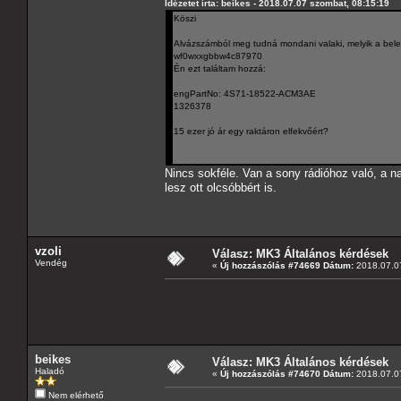
Idézetet írta: beikes - 2018.07.07 szombat, 08:15:19
Köszi
Alvázszámból meg tudná mondani valaki, melyik a bele
wf0wxxgbbw4c87970
Én ezt találtam hozzá:
engPartNo: 4S71-18522-ACM3AE
1326378
15 ezer jó ár egy raktáron elfekvőért?
Nincs sokféle. Van a sony rádióhoz való, a na
lesz ott olcsóbbért is.
vzoli
Válasz: MK3 Általános kérdések
Vendég
«
Új hozzászólás #74669 Dátum:
2018.07.07
beikes
Válasz: MK3 Általános kérdések
Haladó
«
Új hozzászólás #74670 Dátum:
2018.07.07
Nem elérhető