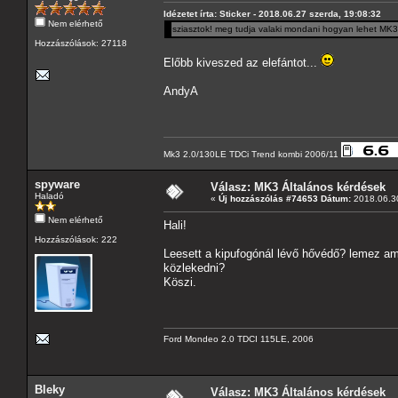
Idézetet írta: Sticker - 2018.06.27 szerda, 19:08:32
Nem elérhető
sziasztok! meg tudja valaki mondani hogyan lehet MK3 
Hozzászólások: 27118
Előbb kiveszed az elefántot...
AndyA
Mk3 2.0/130LE TDCi Trend kombi 2006/11
spyware
Válasz: MK3 Általános kérdések
Haladó
«
Új hozzászólás #74653 Dátum:
2018.06.30
Nem elérhető
Hali!
Hozzászólások: 222
Leesett a kipufogónál lévő hővédő? lemez am
közlekedni?
Köszi.
Ford Mondeo 2.0 TDCI 115LE, 2006
Bleky
Válasz: MK3 Általános kérdések