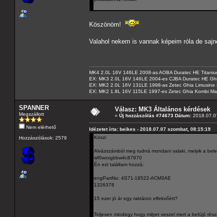
Köszönöm!
Valahol nekem is vannak képeim róla de sa
MK4 2.0L 16V 146LE 2008-as AOBA Duratec HE Titanium
EX: MK3 2.0L 16V 146LE 2004-es CJBA Duratec HE Gh
EX: MK2 2.0L 16V 131LE 1998-as Zetec Ghia Limusine 
EX: MK2 1.8L 16V 115LE 1997-es Zetec Ghia Kombi Ma
SPANNER
Válasz: MK3 Általános kérdések
Megszállott
«
Új hozzászólás #74673 Dátum:
2018.07.07
Nem elérhető
Idézetet írta: beikes - 2018.07.07 szombat, 08:15:19
Köszi
Hozzászólások: 2579
Alvázszámból meg tudná mondani valaki, melyik a bele
wf0wxxgbbw4c87970
Én ezt találtam hozzá:
engPartNo: 4S71-18522-ACM3AE
1326378
15 ezer jó ár egy raktáron elfekvőért?
Teljesen mindegy hogy milyet veszel mert a befújó ré