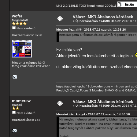
Mk3 2.0/130LE TDCi Trend kombi 2006/11
wofer
Válasz: MK3 Általános kérdések
Megszállott
«
Új hozzászólás #74698 Dátum:
2018.07.11
Nem elérhető
Idézetet írta: alf® - 2018.07.11 szerda, 12:26:26
nem látogatta a fórumot,és aki 1évnél régebben lépett
Hozzászólások: 3728
Ez mióta van?
Akkor jelentősen lecsökkenhetett a taglista
Minden a mágnes körül
forog,csak észre kell venni!
ui. akkor világ körüli útra nem szabad elmenn
https://audioshop.hu/
Subwoofer guru + minden ami autóh
Fordok,3 Capri,1Focus,3 Mondeo,S-MAX,Grand C-MAX, 
momcrew
Válasz: MK3 Általános kérdések
Haladó
«
Új hozzászólás #74699 Dátum:
2018.07.11
Nem elérhető
Idézetet írta: AndyA - 2018.07.11 szerda, 14:30:56
Ha tényleg nehezet akarsz cipelni, jobban jársz, ha kives
Hozzászólások: 148
futóművet. Extrém esetben, ha olyan nehéz a cucc, az
hátsó tengelynél előbbre pakolsz súlyt, az részben már
AndyA