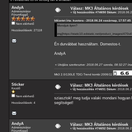
AndyA
Válasz: MK3 Általános kérdések
Adminisztrátor
«
Új hozzászólás #74650 Dátum:
2018.06.2
Fórumfüggő
Idézetet írta: kustora - 2018.06.24 vasárnap, 17:57:45
Nem elérhető
Mondjuk ilyen?
Hozzászólások: 27118
img]https://static10.edstatic.net/product_images/470x4
Én durvábbat használtam. Domestos-t.
AndyA
«
Utoljára szerkesztve: 2018.06.27 szerda, 08:32:27 írta
Mk3 2.0/130LE TDCi Trend kombi 2006/11
Sticker
Válasz: MK3 Általános kérdések
Kezdő
«
Új hozzászólás #74651 Dátum:
2018.06.27
Nem elérhető
sziasztok! meg tudja valaki mondani hogyan 
segítséget!
Hozzászólások: 4
AndyA
Válasz: MK3 Általános kérdések
Adminisztrátor
«
Új hozzászólás #74652 Dátum:
2018.06.27
Fórumfüggő