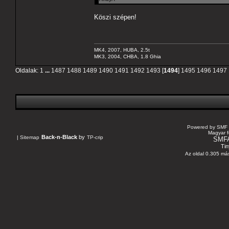
Köszi szépen!
MK4, 2007, HUBA, 2.5t
MK3, 2004, CHBA, 1.8 Ghia
Oldalak:
1
...
1487
1488
1489
1490
1491
1492
1493
[
1494
]
1495
1496
1497
Powered by SMF 
Magyar f
Back-n-Black
by
|
Sitemap
TP-crip
SMF
Tin
Az oldal 0.305 más