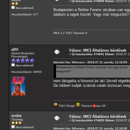
Haladó
«
Új hozzászólás #74690 Dátum:
2018.07.11
Nem elérhető
Budapesten a Reitter Ferenc utcában van egy
találom a tagok között. Vagy már megszűnt?
Hozzászólások: 477
MK4 2.2 TDCI Titanium S
alf®
Válasz: MK3 Általános kérdések
Globál Moderátor
«
Új hozzászólás #74691 Dátum:
2018.07.11
Fórumfüggő
Idézetet írta: GKovacs - 2018.07.11 szerda, 12:18:09
Nem elérhető
Budapesten a Reitter Ferenc utcában van egy bontó. Tu
megszűnt?
Hozzászólások: 48650
nem látogatta a fórumot,és aki 1évnél régebb
De többen tudják számát,valaki biztosan meg
TDCI Űrhajó
Titanium
S
max 18"
xrobe
Válasz: MK3 Általános kérdések
Törzstag
«
Új hozzászólás #74692 Dátum:
2018.07.11
Nem elérhető
Idézetet írta: GKovacs - 2018.07.11 szerda, 12:18:09