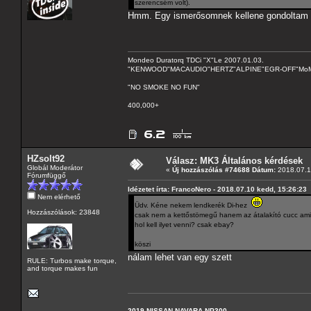
szerencsém volt).
Hmm. Egy ismerősomnek kellene gondoltam itt
Mondeo Duratorq TDCi "X"Le 2007.01.03.
"KENWOOD"MACAUDIO"HERTZ"ALPINE"EGR-OFF"MoMo C
"NO SMOKE NO FUN"
400,000+
HZsolt92
Válasz: MK3 Általános kérdések
Globál Moderátor
«
Új hozzászólás #74688 Dátum:
2018.07.1
Fórumfüggő
Idézetet írta: FrancoNero - 2018.07.10 kedd, 15:26:23
Nem elérhető
Üdv. Kéne nekem lendkerék Di-hez
Hozzászólások: 23848
csak nem a kettőstömegű hanem az átalakító cucc amit
hol kell ilyet venni? csak ebay?
köszi
nálam lehet van egy szett
RULE: Turbos make torque,
and torque makes fun
2019 NISSAN NAVARA NP300