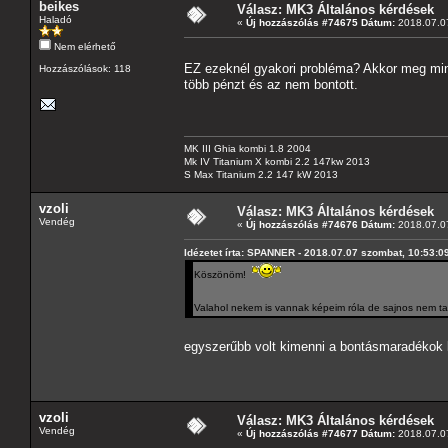
beikes
Válasz: MK3 Általános kérdések
Haladó
«
Új hozzászólás #74675 Dátum:
2018.07.07
Nem elérhető
EZ ezeknél gyakori probléma? Akkor meg minek 
Hozzászólások: 118
több pénzt és az nem bontott.
MK III Ghia kombi 1.8 2004
Mk IV Titanium X kombi 2.2 147kw 2013
S Max Titanium 2.2 147 kW 2013
vzoli
Válasz: MK3 Általános kérdések
Vendég
«
Új hozzászólás #74676 Dátum:
2018.07.07
Idézetet írta: SPANNER - 2018.07.07 szombat, 10:53:0
Köszönöm!
Valahol nekem is vannak képeim róla de sajnos nem 
egyszerűbb volt kimenni a bontásmaradéko
vzoli
Válasz: MK3 Általános kérdések
Vendég
«
Új hozzászólás #74677 Dátum:
2018.07.07