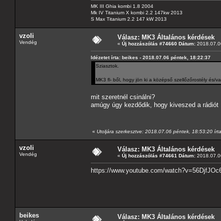
MK III Ghia kombi 1.8 2004
Mk IV Titanium X kombi 2.2 147kw 2013
S Max Titanium 2.2 147 kW 2013
vzoli
Válasz: MK3 Általános kérdések
Vendég
«
Új hozzászólás #74660 Dátum:
2018.07.06
Idézetet írta: beikes - 2018.07.06 péntek, 18:22:37
Sziasztok.
MK3 fl- ből, hogy jön ki a középső szellőzőrostély és
mit szeretnél csinálni?
amúgy úgy kezdődik, hogy kiveszed a rádiót
«
Utoljára szerkesztve: 2018.07.06 péntek, 18:53:20 írta
vzoli
Válasz: MK3 Általános kérdések
Vendég
«
Új hozzászólás #74661 Dátum:
2018.07.06
https://www.youtube.com/watch?v=56DjfJO
beikes
Válasz: MK3 Általános kérdések