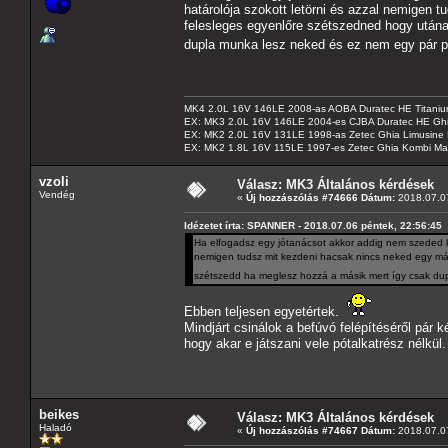
határolója szokott letörni és azzal nemigen 
felesleges egyenlőre szétszedned hogy után
dupla munka lesz neked és ez nem egy pár pe
MK4 2.0L 16V 146LE 2008-as AOBA Duratec HE Titanium
EX: MK3 2.0L 16V 146LE 2004-es CJBA Duratec HE Gh
EX: MK2 2.0L 16V 131LE 1998-as Zetec Ghia Limusine 
EX: MK2 1.8L 16V 115LE 1997-es Zetec Ghia Kombi Ma
vzoli
Válasz: MK3 Általános kérdések
Vendég
«
Új hozzászólás #74666 Dátum:
2018.07.07
Idézetet írta: SPANNER - 2018.07.06 péntek, 22:56:45
Ha elfogadsz egy jótanácsot akkor addig nem szeded ki
nemigen tudsz mit kezdeni hacsak nincs neked egy más
szétszedd ha meglesz hozzá a másik mert így csak dup
Ebben teljesen egyetértek.
Mindjárt csinálok a befúvó felépítéséről pár k
hogy akar e játszani vele pótalkatrész nélkül.
beikes
Válasz: MK3 Általános kérdések
Haladó
«
Új hozzászólás #74667 Dátum:
2018.07.07