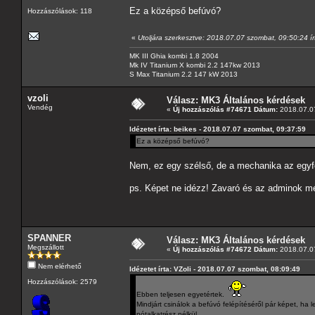
Ez a középső befúvó?
Hozzászólások: 118
«
Utoljára szerkesztve: 2018.07.07 szombat, 09:50:24 ír
MK III Ghia kombi 1.8 2004
Mk IV Titanium X kombi 2.2 147kw 2013
S Max Titanium 2.2 147 kW 2013
vzoli
Válasz: MK3 Általános kérdések
Vendég
«
Új hozzászólás #74671 Dátum:
2018.07.07
Idézetet írta: beikes - 2018.07.07 szombat, 09:37:59
Ez a középső befúvó?
Nem, ez egy szélső, de a mechanika az egyfo
ps. Képet ne idézz! Zavaró és az adminok m
SPANNER
Válasz: MK3 Általános kérdések
Megszállott
«
Új hozzászólás #74672 Dátum:
2018.07.07
Nem elérhető
Idézetet írta: VZoli - 2018.07.07 szombat, 08:09:49
Hozzászólások: 2579
Ebben teljesen egyetértek.
Mindjárt csinálok a befúvó felépítéséről pár képet, ha l
pótalkatrész nélkül.