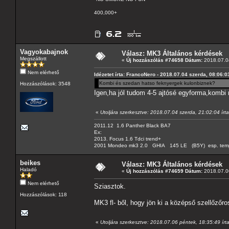
400,000+
Vagyokabajnok
Válasz: MK3 Általános kérdések
Megszállott
«
Új hozzászólás #74658 Dátum:
2018.07.04
Nem elérhető
Idézetet írta: FrancoNero - 2018.07.04 szerda, 08:06:0
Kombi és szedan hatso feknyergek kulonbiznek?
Hozzászólások: 3548
Igen,ha jól tudom 4-5 ajtósé egyforma,kombi 
«
Utoljára szerkesztve: 2018.07.04 szerda, 21:02:04 ír
2011.12 1.6 Panther Black BA7
Ex:
2013. Focus 1.6 Tdci trend+
2001 Mondeo mk3 2.0 GHIA 145 LE (B5Y) esp. tempom
beikes
Válasz: MK3 Általános kérdések
Haladó
«
Új hozzászólás #74659 Dátum:
2018.07.06
Nem elérhető
Sziasztok.
Hozzászólások: 118
MK3 fl- ből, hogy jön ki a középső szellőzőr
«
Utoljára szerkesztve: 2018.07.06 péntek, 18:35:49 írt