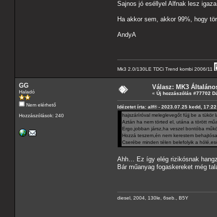
Sajnos jó eséllyel Alfnak lesz igaz
Ha akkor sem, akkor 99%, hogy tör
AndyA
Mk3 2.0/130LE TDCi Trend kombi 2006/11
GG
Válasz: MK3 Általáno
Haladó
«
Új hozzászólás #77702 D
Nem elérhető
Idézetet írta: alf® - 2023.07.25 kedd, 17:22
hajszáríróval meleglevegőt fújj be a tükö
Hozzászólások: 240
Aztán ha nem törted el, utána a törött mű
Ergo,jobban jársz,ha veszel bontóba műkö
Hozzá teszem,én nem kerestem behajtósat
Cserébe minden télen belefolyik a hólé,eső
Ahh… Ez így elég rizikósnak hangz
Bár műanyag fogaskereket még talá
diesel, 2004, 130le, 6seb., B5Y