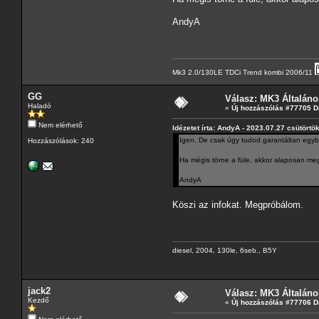
AndyA
Mk3 2.0/130LE TDCi Trend kombi 2006/11
GG
Válasz: MK3 Általáno
Haladó
«
Új hozzászólás #77705 D
Nem elérhető
Idézetet írta: AndyA - 2023.07.27 csütörtö
Igen. De csak úgy tudod garantáltan egybe
Hozzászólások: 240
Ha mégis törne a füle, akkor alaposan megp
AndyA
Köszi az infokat. Megpróbálom.
diesel, 2004, 130le, 6seb., B5Y
jack2
Válasz: MK3 Általáno
Kezdő
«
Új hozzászólás #77706 D