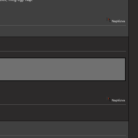
Naplózva
Naplózva