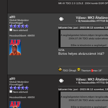
MK-III TDCI 2.0 115LE 2004 kombi EGR OFF
alf®
Válasz: MK3 Általáno
Globál Moderátor
«
Új hozzászólás #77710 D
Fórumfüggő
Idézetet írta: jaxi - 2023.08.12 szombat, 1
Nem elérhető
Sziaszt
A segítségeteket kérem,milyen lengéscsillap
Hozzászólások: 48650
2004,07,06 TDCI alváz szám:wfowxx
Előre is köszönöm a segítséget!
szia.
Biztos helyes alvázszámot írtál?
TDCI Űrhajó
Titanium
S
max 18"
alf®
Válasz: MK3 Általáno
Globál Moderátor
«
Új hozzászólás #77711 D
Fórumfüggő
Idézetet írta: jaxi - 2023.08.12 szombat, 1
Nem elérhető
Sziaszt
A segítségeteket kérem,milyen lengéscsillap
Hozzászólások: 48650
2004,07,06 TDCI alváz szám:wfowxx
Előre is köszönöm a segítséget!