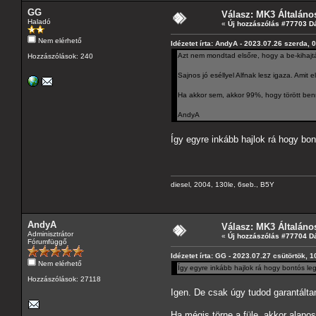
GG
Válasz: MK3 Általáno
Haladó
«
Új hozzászólás #77703 D
Nem elérhető
Idézetet írta: AndyA - 2023.07.26 szerda, 
Azt nem mondtad elsőre, hogy a be-kihajt
Hozzászólások: 240
Sajnos jó eséllyel Alfnak lesz igaza. Amit
Ha akkor sem, akkor 99%, hogy törött ben
AndyA
Így egyre inkább hajlok rá hogy bon
diesel, 2004, 130le, 6seb., B5Y
AndyA
Válasz: MK3 Általáno
Adminisztrátor
«
Új hozzászólás #77704 D
Fórumfüggő
Idézetet írta: GG - 2023.07.27 csütörtök, 1
Nem elérhető
Így egyre inkább hajlok rá hogy bontós leg
Hozzászólások: 27118
Igen. De csak úgy tudod garantálta
Ha mégis törne a füle, akkor alapos