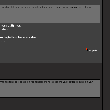
a gyanakszok hogy esetleg a fogaskerék mehetett tönkre vagy csúszott szét, ha van
 van pattintva.
ezdeni.
em hajtottam be egy évben.
itni.
Naplózva
a gyanakszok hogy esetleg a fogaskerék mehetett tönkre vagy csúszott szét, ha van