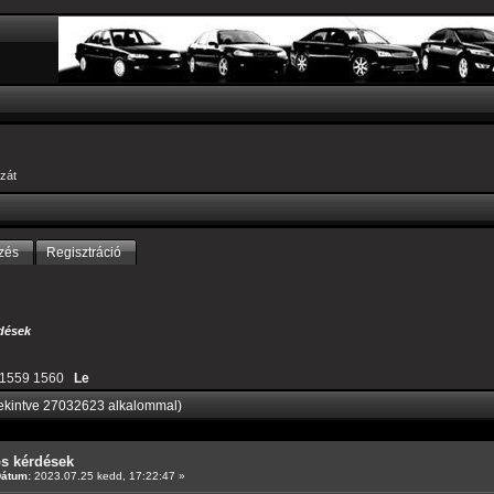
zát
zés
Regisztráció
dések
1559
1560
Le
ekintve 27032623 alkalommal)
os kérdések
Dátum:
2023.07.25 kedd, 17:22:47 »