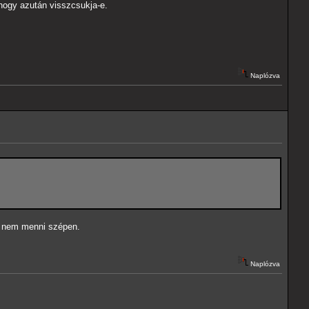
 hogy azután visszcsukja-e.
Naplózva
r nem menni szépen.
Naplózva