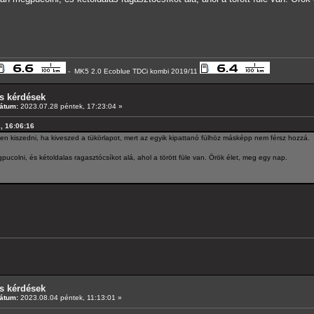
- MK5 2.0 Ecoblue TDCi kombi 2019/11
s kérdések
átum:
2023.07.28 péntek, 17:23:04 »
k, 16:06:16
n kiszedni, ha kiveszed a tükörlapot, mert az egyik kipattanó fülhöz másképp nem férsz hozzá.
ucolni, és kétoldalas ragasztócsíkot alá, ahol a törött füle van. Örök élet, meg egy nap.
s kérdések
átum:
2023.08.04 péntek, 11:13:01 »