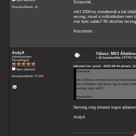
Nem elérhető
Sziasztok,
Hozzászólások: 11
mk3 2004-es mondeonál a bal oldal
recseg, mivel a működésben nem lát
már ilyet valaki? Mi okozhat recse
Köszönöm,
AndyA
Válasz: MK3 Általáno
Adminisztrátor
«
Új hozzászólás #77707 D
Fórumfüggő
Idézetet írta: jack2 - 2023.08.04 péntek, 1
Nem elérhető
Sziasztok,
Hozzászólások: 27118
mk3 2004-es mondeonál a bal oldali ablak
és a sínekben sem lehet, így a motor mel
esetleg képe erről?
Köszönöm,
Nemrég még lehetett kapni ablakemel
AndyA