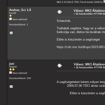
Mk3 2.0/130LE TDCi Trend kombi 2006/11
Andras_Sci 1.8
Válasz: MK3 Általáno
Kezdő
«
Új hozzászólás #77708 D
Nem elérhető
Sziasztok,
Hozzászólások: 1
Tudnátok segíteni, hogy ez a véko
funkciója van, illetve ha leválnak 
Előre is köszönöm a segítséget
https://cdn.rios.hu/dl/upc/2023-08
jaxi
Válasz: MK3 Általáno
Haladó
«
Új hozzászólás #77709 D
Nem elérhető
Sziasz
Hozzászólások: 200
A segítségeteket kérem,milyen lengé
2004,07,06 TDCI alváz szám:
Előre is köszönöm a segíts