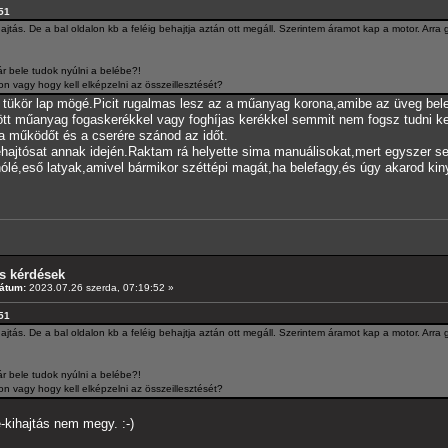
:51
ajtás. De a bal oldalon kb a feléig behajtja aztán ott megáll. Szerintem áramot kap a motor. Arr
r bele tudok nyúlni a belébe?!
on vagy hogy kell elképzelni az összeillesztését?
 a tükör lap mögé.Picit rugalmas lesz az a műanyag korona,amibe az üveg bele
rött műanyag fogaskerékkel vagy foghíjas kerékkel semmit nem fogsz tudni k
a működőt és a cserére szánod az időt.
jtósat annak idején.Raktam rá helyette sima manuálisokat,mert egyszer s
ólé,eső latyak,amivel bármikor széttépi magát,ha belefagy,és úgy akarod kiny
s kérdések
átum:
2023.07.26 szerda, 07:19:52 »
:51
ajtás. De a bal oldalon kb a feléig behajtja aztán ott megáll. Szerintem áramot kap a motor. Arr
r bele tudok nyúlni a belébe?!
on vagy hogy kell elképzelni az összeillesztését?
-kihajtás nem megy. :-)