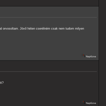
al orvosoltam. Jövő héten cserélném csak nem tudom milyen
Naplózva
tt?
Naplózva