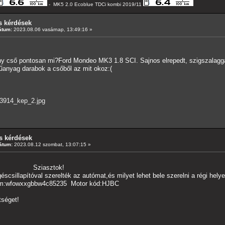
- MK5 2.0 Ecoblue TDCi kombi 2019/11
s kérdések
átum:
2023.08.06 vasárnap, 13:49:16 »
ny cső pontosan mi?Ford Mondeo MK3 1.8 SCI. Sajnos elrepedt, szigszalagg
műanyag darabok a csőből az mit okoz:(
/13914_kep_2.jpg
s kérdések
átum:
2023.08.12 szombat, 13:07:15 »
tok!
scsillapítóval szerelték az autómat,és milyet lehet bele szerelni a régi helye
wfowxxgbbw4c85235 Motor kód:HJBC
éget!