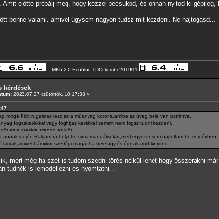
a. Amit előtte próbálj meg, hogy kézzel becsukod, és onnan nyitod ki gépileg,
ött benne valami, amivel úgysem nagyon tudsz mit kezdeni. Ne hajtogasd...
- MK5 2.0 Ecoblue TDCi kombi 2019/11
s kérdések
átum:
2023.07.27 csütörtök, 10:17:33 »
:47
r lap mögé.Picit rugalmas lesz az a műanyag korona,amibe az üveg bele van pattintva.
anyag fogaskerékkel vagy foghíjas kerékkel semmit nem fogsz tudni kezdeni.
dőt és a cserére szánod az időt.
 annak idején.Raktam rá helyette sima manuálisokat,mert egyszer sem hajtottam be egy évben.
 latyak,amivel bármikor széttépi magát,ha belefagy,és úgy akarod kinyitni.
ik, mert még ha szét is tudom szedni törés nélkül lehet hogy összerakni má
n tudnék is lemodellezni és nyomtatni…