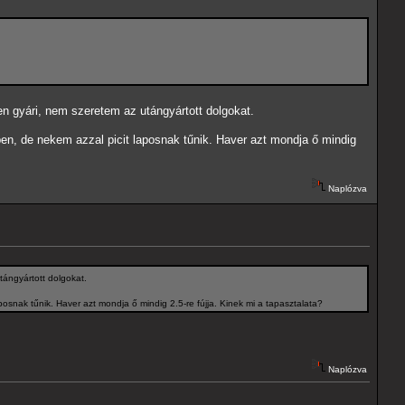
n gyári, nem szeretem az utángyártott dolgokat.
rben, de nekem azzal picit laposnak tűnik. Haver azt mondja ő mindig
Naplózva
tángyártott dolgokat.
posnak tűnik. Haver azt mondja ő mindig 2.5-re fújja. Kinek mi a tapasztalata?
Naplózva