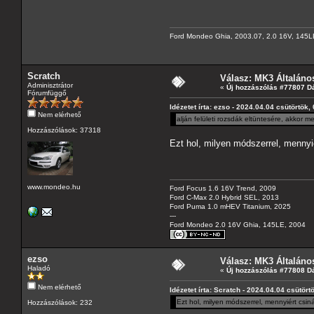
Ford Mondeo Ghia, 2003.07, 2.0 16V, 145L
Scratch
Válasz: MK3 Általáno
Adminisztrátor
«
Új hozzászólás #77807 D
Fórumfüggő
Idézetet írta: ezso - 2024.04.04 csütörtök,
Nem elérhető
alján felületi rozsdák eltüntesére, akkor m
Hozzászólások: 37318
Ezt hol, milyen módszerrel, mennyié
www.mondeo.hu
Ford Focus 1.6 16V Trend, 2009
Ford C-Max 2.0 Hybrid SEL, 2013
Ford Puma 1.0 mHEV Titanium, 2025
---
Ford Mondeo 2.0 16V Ghia, 145LE, 2004
ezso
Válasz: MK3 Általáno
Haladó
«
Új hozzászólás #77808 D
Nem elérhető
Idézetet írta: Scratch - 2024.04.04 csütört
Ezt hol, milyen módszerrel, mennyiért csin
Hozzászólások: 232