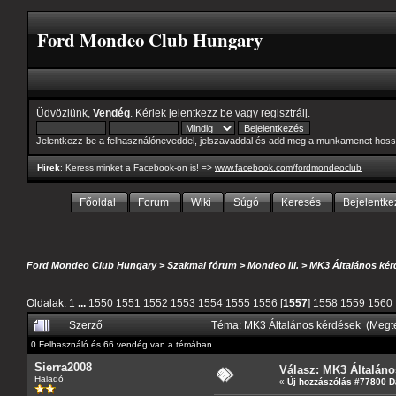
Ford Mondeo Club Hungary
Üdvözlünk,
Vendég
. Kérlek
jelentkezz be
vagy
regisztrálj
.
Jelentkezz be a felhasználóneveddel, jelszavaddal és add meg a munkamenet hoss
Hírek
: Keress minket a Facebook-on is! =>
www.facebook.com/fordmondeoclub
Főoldal
Forum
Wiki
Súgó
Keresés
Bejelentke
Ford Mondeo Club Hungary
>
Szakmai fórum
>
Mondeo III.
>
MK3 Általános kér
Oldalak:
1
...
1550
1551
1552
1553
1554
1555
1556
[
1557
]
1558
1559
1560
Szerző
Téma: MK3 Általános kérdések (Megt
0 Felhasználó és 66 vendég van a témában
Sierra2008
Válasz: MK3 Általáno
Haladó
«
Új hozzászólás #77800 D