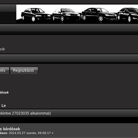
zát
zés
Regisztráció
dések
Le
ekintve 27023035 alkalommal)
s kérdések
átum:
2024.03.27 szerda, 09:06:17 »