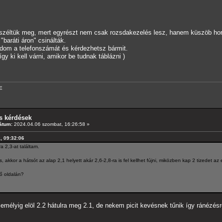
éltük meg, mert egyrészt nem csak rozsdakezelés lesz, hanem küszöb horpadá
baráti áron" csinálták.
adom a telefonszámát és kérdezhetsz bármit.
így ki kell várni, amikor be tudnak táblázni )
E
s kérdések
átum:
2024.04.06 szombat, 16:26:58 »
k, 09:32:06
ra 2,3-at találtam.
 akkor a hátsót az alap 2,1 helyett akár 2,6-2,8-ra is fel kellhet fújni, miközben kap 2 tizedet az e
ő oldalán?
zemélyig elöl 2.2 hátulra meg 2.1, de nekem picit kevésnek tűnik így ránézésr