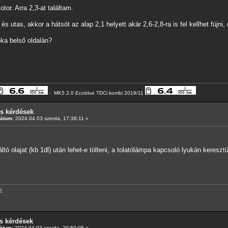
otor. Arra 2,3-at találtam.
s utas, akkor a hátsót az alap 2,1 helyett akár 2,6-2,8-ra is fel kellhet fújni
ka belső oldalán?
- MK5 2.0 Ecoblue TDCi kombi 2019/11
os kérdések
Dátum:
2024.04.03 szerda, 17:38:11 »
ó olajat (kb 1dl) után lehet-e tölteni, a tolatólámpa kapcsoló lyukán keresztü
E
s kérdések
átum:
2024.04.03 szerda, 20:50:05 »