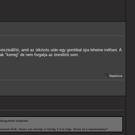
zleállító, amit az ütközés után egy gombbal újra lehetne indítani. A
sak "kerreg" de nem forgatja az önindítót sem.
Naplózva
tángyártott dolgokat.
posnak tűnik. Haver azt mondja ő mindig 2.5-re fújja. Kinek mi a tapasztalata?