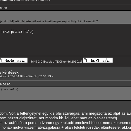
:38:11
t (kb 1dl) után lehet-e tölteni, a tolatólámpa kapcsoló lyukán keresztül?
ikor jó a szint? :-)
- MK5 2.0 Ecoblue TDCi kombi 2019/11
s kérdések
átum:
2024.04.04 csütörtök, 02:54:13 »
20:50:05
ó a szint? :-)
om. Volt a féltengelynél egy kis olaj szivárgás, ami megszórta az alját az au
nem nézett olajszintet, azt mondta kb 1dl lehet max az olajveszteség.
at az autón és a poros udvaron egy krokodil emelóvel többet nem szereném cs
 hónap múlva viszem átvizsgálásra + alján felületi rozsdák eltüntesére, akko