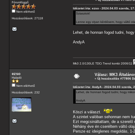
Fórumfüggő
Idézetet írta: ezso - 2024.04.03 szerda, 17
Nem elérhető
Sziasztok!
Hozzászólások: 27118
Lenne egy olyan kérdésem, hogy váltó olaja
Lehet, de honnan fogod tudni, hogy m
AndyA
Mk3 2.0/130LE TDCi Trend kombi 2006/11
ezso
Válasz: MK3 Általáno
Haladó
«
Új hozzászólás #77806 D
Nem elérhető
Idézetet írta: AndyA - 2024.04.03 szerda, 
Lehet, de honnan fogod tudni, hogy mikor j
Hozzászólások: 232
AndyA
Köszi a választ.
A szintet valóban sehonnan nem tud
Ezt megcsináltattam, de a szerelő 
Néhány éve én cseréltem váltó olaj
Persze ez ideiglenes megoldás, 1-2