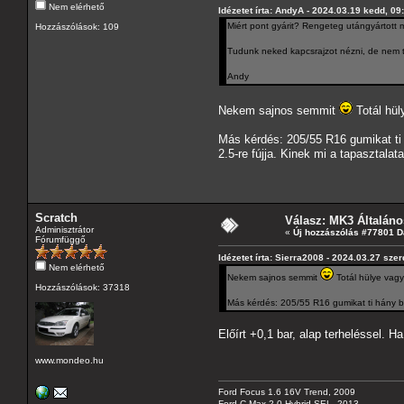
Nem elérhető
Idézetet írta: AndyA - 2024.03.19 kedd, 09
Miért pont gyárit? Rengeteg utángyártott m
Hozzászólások: 109
Tudunk neked kapcsrajzot nézni, de nem 
Andy
Nekem sajnos semmit
Totál hül
Más kérdés: 205/55 R16 gumikat ti h
2.5-re fújja. Kinek mi a tapasztalat
Scratch
Válasz: MK3 Általáno
Adminisztrátor
«
Új hozzászólás #77801 D
Fórumfüggő
Idézetet írta: Sierra2008 - 2024.03.27 sze
Nem elérhető
Nekem sajnos semmit
Totál hülye vagy
Hozzászólások: 37318
Más kérdés: 205/55 R16 gumikat ti hány bar
Előírt +0,1 bar, alap terheléssel. 
www.mondeo.hu
Ford Focus 1.6 16V Trend, 2009
Ford C-Max 2.0 Hybrid SEL, 2013