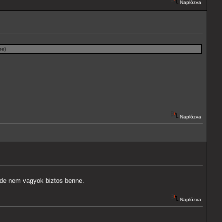
Naplózva
be)
Naplózva
 de nem vagyok biztos benne.
Naplózva