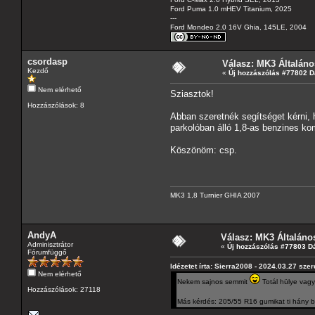
Ford Puma 1.0 mHEV Titanium, 2025
---
Ford Mondeo 2.0 16V Ghia, 145LE, 2004
csordasp
Válasz: MK3 Általáno
Kezdő
«
Új hozzászólás #77802 D
Nem elérhető
Sziasztok!
Hozzászólások: 8
Abban szeretnék segítséget kérni, 
parkolóban álló 1,8-as benzines kom
Köszönöm: csp.
MK3 1,8 Turnier GHIA 2007
AndyA
Válasz: MK3 Általáno
Adminisztrátor
«
Új hozzászólás #77803 D
Fórumfüggő
Idézetet írta: Sierra2008 - 2024.03.27 sze
Nem elérhető
Nekem sajnos semmit
Totál hülye vagy
Hozzászólások: 27118
Más kérdés: 205/55 R16 gumikat ti hány bar