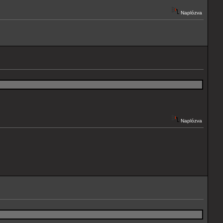
Naplózva
Naplózva