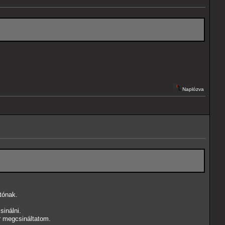
Naplózva
tónak.
inálni.
r megcsináltatom.