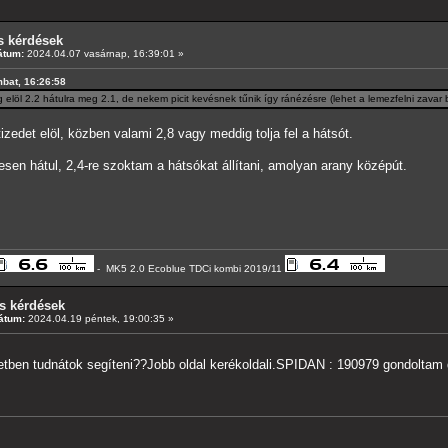
s kérdések
átum:
2024.04.07 vasárnap, 16:39:01 »
mbat, 16:26:58
g elöl 2.2 hátulra meg 2.1, de nekem picit kevésnek tűnik így ránézésre (lehet a lemezfelni zavar 
zedet elöl, közben valami 2,8 vagy meddig tolja fel a hátsót.
sen hátul, 2,4-re szoktam a hátsókat állítani, amolyan arany középút.
- MK5 2.0 Ecoblue TDCi kombi 2019/11
s kérdések
átum:
2024.04.19 péntek, 19:00:35 »
tben tudnátok segíteni??Jobb oldal kerékoldali.SPIDAN : 190979 gondoltam