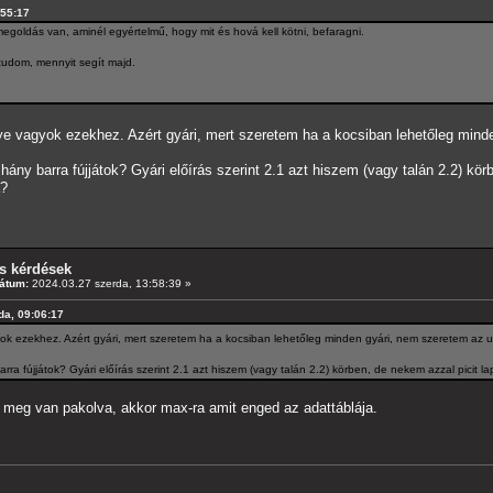
:55:17
egoldás van, aminél egyértelmű, hogy mit és hová kell kötni, befaragni.
tudom, mennyit segít majd.
ye vagyok ezekhez. Azért gyári, mert szeretem ha a kocsiban lehetőleg minde
ány barra fújjátok? Gyári előírás szerint 2.1 azt hiszem (vagy talán 2.2) kö
a?
s kérdések
átum:
2024.03.27 szerda, 13:58:39 »
rda, 09:06:17
ok ezekhez. Azért gyári, mert szeretem ha a kocsiban lehetőleg minden gyári, nem szeretem az u
ra fújjátok? Gyári előírás szerint 2.1 azt hiszem (vagy talán 2.2) körben, de nekem azzal picit la
Ha meg van pakolva, akkor max-ra amit enged az adattáblája.