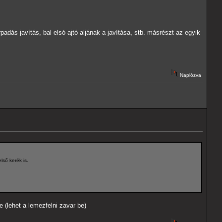
s javítás, bal elsó ajtó aljának a javítása, stb. másrészt az egyik
Naplózva
lső kerék is.
e (lehet a lemezfelni zavar be)