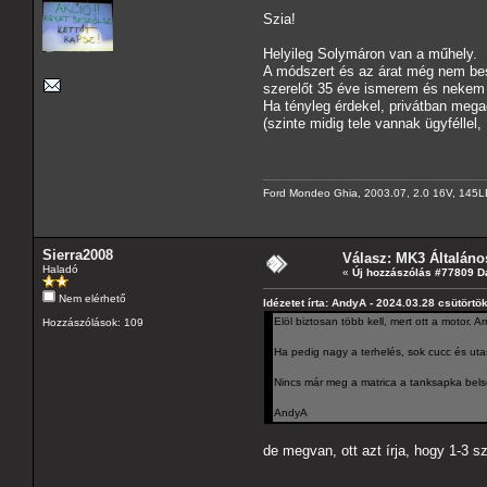
Szia!
Helyileg Solymáron van a műhely.
A módszert és az árat még nem besz
szerelőt 35 éve ismerem és nekem "
Ha tényleg érdekel, privátban meg
(szinte midig tele vannak ügyféllel, 
Ford Mondeo Ghia, 2003.07, 2.0 16V, 145L
Sierra2008
Válasz: MK3 Általáno
Haladó
«
Új hozzászólás #77809 D
Nem elérhető
Idézetet írta: AndyA - 2024.03.28 csütörtö
Elöl biztosan több kell, mert ott a motor. Ar
Hozzászólások: 109
Ha pedig nagy a terhelés, sok cucc és utas,
Nincs már meg a matrica a tanksapka bels
AndyA
de megvan, ott azt írja, hogy 1-3 s