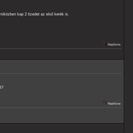
, miközben kap 2 tizedet az első kerék is.
Naplózva
l?
Naplózva