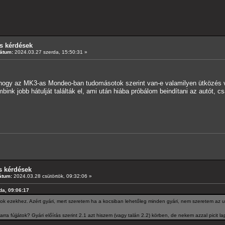
s kérdések
átum:
2024.03.27 szerda, 15:50:31 »
hogy az MK3-as Mondeo-ban tudomásotok szerint van-e valamilyen ütközés vés
bink jobb hátulját találták el, ami után hiába próbálom beindítani az autót, c
s kérdések
átum:
2024.03.28 csütörtök, 09:32:06 »
rda, 09:06:17
ok ezekhez. Azért gyári, mert szeretem ha a kocsiban lehetőleg minden gyári, nem szeretem az u
ra fújjátok? Gyári előírás szerint 2.1 azt hiszem (vagy talán 2.2) körben, de nekem azzal picit la