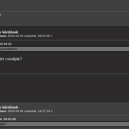
E
s kérdések
átum:
2024.04.04 csütörtök, 09:01:00 »
 02:54:13
egcsináltatom.
rt csinálják?
s kérdések
átum:
2024.04.04 csütörtök, 14:27:19 »
ök, 09:01:00
álják?