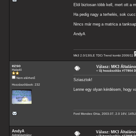
Elöl biztosan több kell, mert ott a m
Ha pedig nagy a terhelés, sok cucc é
Nincs már meg a matrica a tanksap
AndyA
Mk3 2.0/130LE TDCi Trend kombi 2006/11
ezso
Válasz: MK3 Általán
Haladó
«
Új hozzászólás #77804 
Nem elérhető
Sziasztok!
Hozzászólások: 232
Lenne egy olyan kérdésem, hogy vált
Ford Mondeo Ghia, 2003.07, 2.0 16V, 145L
AndyA
Válasz: MK3 Általáno
Adminisztrátor
«
Új hozzászólás #77805 D