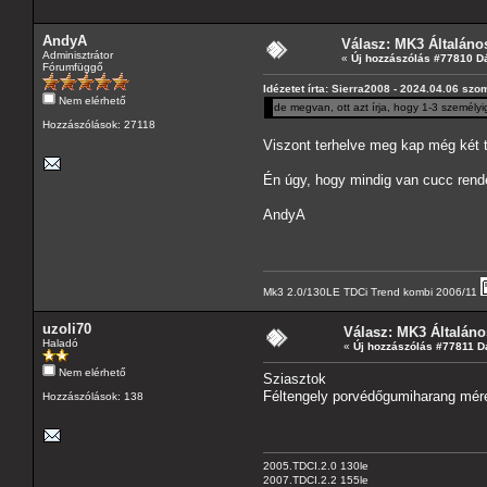
AndyA
Válasz: MK3 Általáno
Adminisztrátor
«
Új hozzászólás #77810 D
Fórumfüggő
Idézetet írta: Sierra2008 - 2024.04.06 szo
Nem elérhető
de megvan, ott azt írja, hogy 1-3 személyi
Hozzászólások: 27118
Viszont terhelve meg kap még két ti
Én úgy, hogy mindig van cucc rende
AndyA
Mk3 2.0/130LE TDCi Trend kombi 2006/11
uzoli70
Válasz: MK3 Általáno
Haladó
«
Új hozzászólás #77811 D
Nem elérhető
Sziasztok
Féltengely porvédőgumiharang mére
Hozzászólások: 138
2005.TDCI.2.0 130le
2007.TDCI.2.2 155le