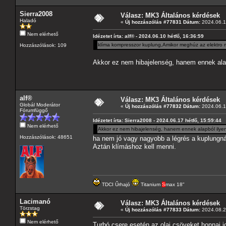
Sierra2008
Válasz: MK3 Általános kérdések
Haladó
«
Új hozzászólás #77831 Dátum:
2024.06.17
Nem elérhető
Idézetet írta: alf® - 2024.06.10 hétfő, 16:36:59
klíma kompresszor kuplung,Amikor meghúz az elektro 
Hozzászólások: 109
Akkor ez nem hibajelenség, hanem ennek alap
alf®
Válasz: MK3 Általános kérdések
Globál Moderátor
«
Új hozzászólás #77832 Dátum:
2024.06.17
Fórumfüggő
Idézetet írta: Sierra2008 - 2024.06.17 hétfő, 15:59:44
Nem elérhető
Akkor ez nem hibajelenség, hanem ennek alapból ilye
Hozzászólások: 48651
ha nem jó vagy nagyobb a légrés a kuplungn
Aztán klímáshoz kell menni.
TDCI Űrhajó
Titanium
S
max 18"
Lacimanó
Válasz: MK3 Általános kérdések
Törzstag
«
Új hozzászólás #77833 Dátum:
2024.08.26
Nem elérhető
Turbó csere esetén az olaj csöveket honnaj 