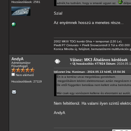
Hozzászólások: 2581
adnék,ha tudnám, hogy a smaxié ugyan az.
délpes
Szia!
Az enyémnek hosszú a menetes része...
2002 MKIII TDCi kombi Ghia + tempomat (130 Le).
Pirelli P7 Cinturato + Pirelli Snowcontroll 3 Túl a 450.00
Konica Minolta új, felújított, bemutatótermi multifunkció
AndyA
Válasz: MK3 Általános kérdések
Adminisztrátor
«
Új hozzászólás #77824 Dátum:
2024.05.1
Fórumfüggő
Idézetet írta: Koniman - 2024.05.13 hétfő, 15:04:36
Nem elérhető
Én is a kertész utcai megoldása gondoltam.
megpróbálom lekötni elektromosan aztán megnézem mi
Hozzászólások: 27119
De ettől független betolása nem kellett volna beinduln
Már csak egy vonószem kellene és elvontatni az autót,
Nem feltétlenül. Ha valami ilyen szintű elekt
AndyA