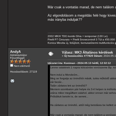
Már csak a vontatás marad, de nem találom
Az elgondolásom a megoldás felé hogy kivesz
más irányba induljak??
2002 MKIII TDCi kombi Ghia + tempomat (130 Le).
Pirelli P7 Cinturato + Pirelli Snowcontroll 3 Túl a 450.00
Konica Minolta új, felújított, bemutatótermi multifunkció
AndyA
Válasz: MK3 Általános kérdések
Adminisztrátor
«
Új hozzászólás #77820 Dátum:
2024.05.13
Fórumfüggő
Idézetet írta: Koniman - 2024.05.13 hétfő, 12:32:12
Nem elérhető
Lenne valakinek 1 napra kölcsönbe vonószeme Bp. k
Hozzászólások: 27119
Nem indul a Mondeóm...
Meg se forgatja az önindítót másik, tutira működő akks
zár bezár...
Talán zárlatos lett az önindító?
Mentem szombaton pár helyre és 3-4 helyen is indította
utána mikor megálltam valahol, akkor onnan már sehov
Próbáltuk betolni is, de semmi...
Ha zárlatos az önindtó, attól még betolásra be kelle
Már csak a vontatás marad, de nem találom a vonósz