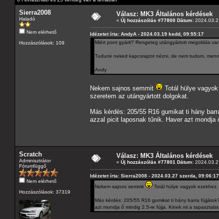
Sierra2008
Válasz: MK3 Általános kérdések
Haladó
«
Új hozzászólás #77800 Dátum:
2024.03.27
Nem elérhető
Idézetet írta: AndyA - 2024.03.19 kedd, 09:55:17
Miért pont gyárit? Rengeteg utángyártott megoldás van,
Hozzászólások: 109
Tudunk neked kapcsrajzot nézni, de nem tudom, menny
Andy
Nekem sajnos semmit
Totál hülye vagyok 
szeretem az utángyártott dolgokat.
Más kérdés: 205/55 R16 gumikat ti hány barra
azzal picit laposnak tűnik. Haver azt mondja ő
Scratch
Válasz: MK3 Általános kérdések
Adminisztrátor
«
Új hozzászólás #77801 Dátum:
2024.03.27
Fórumfüggő
Idézetet írta: Sierra2008 - 2024.03.27 szerda, 09:06:17
Nem elérhető
Nekem sajnos semmit
Totál hülye vagyok ezekhez. 
Hozzászólások: 37319
Más kérdés: 205/55 R16 gumikat ti hány barra fújjátok? 
azt mondja ő mindig 2.5-re fújja. Kinek mi a tapasztala