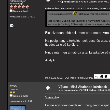
Adminisztrátor
«
Új hozzászólás #77803 Dátum:
2024.03.28
Fórumfüggő
Idézetet írta: Sierra2008 - 2024.03.27 szerda, 09:06:17
Nem elérhető
Nekem sajnos semmit
Totál hülye vagyok ezekhez. 
Hozzászólások: 27119
Más kérdés: 205/55 R16 gumikat ti hány barra fújjátok? 
azt mondja ő mindig 2.5-re fújja. Kinek mi a tapasztala
Elöl biztosan több kell, mert ott a motor. Arra 
Ha pedig nagy a terhelés, sok cucc és utas, ak
tizedet az első kerék is.
Nincs már meg a matrica a tanksapka belső 
AndyA
Mk3 2.0/130LE TDCi Trend kombi 2006/11
ezso
Válasz: MK3 Általános kérdések
Haladó
«
Új hozzászólás #77804 Dátum:
2024.04.03
Nem elérhető
Sziasztok!
Hozzászólások: 232
Lenne egy olyan kérdésem, hogy váltó olajat (