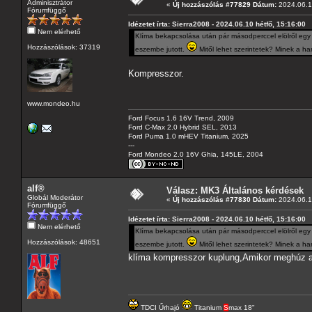
Adminisztrátor
«
Új hozzászólás #77829 Dátum:
2024.06.10
Fórumfüggő
Idézetet írta: Sierra2008 - 2024.06.10 hétfő, 15:16:00
Nem elérhető
Klíma bekapcsolása után pár másodperccel elölről egy
Hozzászólások: 37319
eszembe jutott.
Mitől lehet szerintetek? Minek a h
Kompresszor.
www.mondeo.hu
Ford Focus 1.6 16V Trend, 2009
Ford C-Max 2.0 Hybrid SEL, 2013
Ford Puma 1.0 mHEV Titanium, 2025
---
Ford Mondeo 2.0 16V Ghia, 145LE, 2004
alf®
Válasz: MK3 Általános kérdések
Globál Moderátor
«
Új hozzászólás #77830 Dátum:
2024.06.10
Fórumfüggő
Idézetet írta: Sierra2008 - 2024.06.10 hétfő, 15:16:00
Nem elérhető
Klíma bekapcsolása után pár másodperccel elölről egy
Hozzászólások: 48651
eszembe jutott.
Mitől lehet szerintetek? Minek a h
klíma kompresszor kuplung,Amikor meghúz az
TDCI Űrhajó
Titanium
S
max 18"