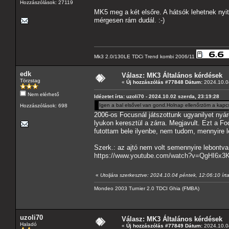
Hozzászólások: 27119
MK5 meg a két elsőre. A hátsók lehetnek nyi
mérgesen rám dudál. :-)
Mk3 2.0/130LE TDCi Trend kombi 2006/11
edk
Válasz: MK3 Általános kérdések
Törzstag
«
Új hozzászólás #77848 Dátum:
2024.10.04
Nem elérhető
Idézetet írta: uzoli70 - 2024.10.02 szerda, 23:19:28
Igen a bal elsővel van gond.Holnap ellenőrzöm a kapcs
Hozzászólások: 698
2006-os Focusnál játszottunk ugyanilyet nyáro
lyukon keresztül a zárra. Megjavult. Ezt a Fo
futottam bele ilyenbe, nem tudom, mennyire 
Szerk.: az ajtó nem volt semennyire lebontva,
https://www.youtube.com/watch?v=QgHI6x3
«
Utoljára szerkesztve: 2024.10.04 péntek, 12:06:10 írt
Mondeo 2003 Turnier 2.0 TDCI Ghia (FMBA)
uzoli70
Válasz: MK3 Általános kérdések
Haladó
«
Új hozzászólás #77849 Dátum:
2024.10.04