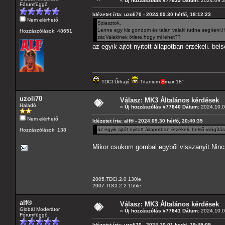
«
Új hozzászólás #77839 Dátum:
2024.09.30
Fórumfüggő
Idézetet írta: uzoli70 - 2024.09.30 hétfő, 18:12:23
Nem elérhető
Sziasztok.
Lenne egy kis gondom és talán valaki tudna segíteni.H
Hozzászólások: 48651
zár.Valakinek ötlete,hogy mi lehet??
az egyik ajtót nyitott állapotban érzékeli. bel
TDCI Űrhajó
Titanium
S
max 18"
uzoli70
Válasz: MK3 Általános kérdések
Haladó
«
Új hozzászólás #77840 Dátum:
2024.10.0
Nem elérhető
Idézetet írta: alf® - 2024.09.30 hétfő, 20:40:35
az egyik ajtót nyitott állapotban érzékeli. belső világít
Hozzászólások: 138
Mikor csukom gombal egyből visszanyit.Nincs 
2005.TDCI.2.0 130le
2007.TDCI.2.2 155le
alf®
Válasz: MK3 Általános kérdések
Globál Moderátor
«
Új hozzászólás #77841 Dátum:
2024.10.0
Fórumfüggő
Idézetet írta: uzoli70 - 2024.10.01 kedd, 19:49:09