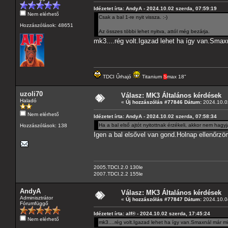
Idézetet írta: AndyA - 2024.10.02 szerda, 07:59:19
Nem elérhető
Csak a bal 1-re nyit vissza. :-)
Hozzászólások: 48651
Az összes többi lehet nyitva, attól még bezárja.
mk3....rég volt.Igazad lehet ha így van.Smax
TDCI Űrhajó
Titanium
S
max 18"
uzoli70
Válasz: MK3 Általános kérdések
Haladó
«
Új hozzászólás #77846 Dátum:
2024.10.02
Nem elérhető
Idézetet írta: AndyA - 2024.10.02 szerda, 07:58:34
Ha a bal első ajtót nyitottnak érzékeli, akkor nem hag
Hozzászólások: 138
Igen a bal elsővel van gond.Holnap ellenőrzö
2005.TDCI.2.0 130le
2007.TDCI.2.2 155le
AndyA
Válasz: MK3 Általános kérdések
Adminisztrátor
«
Új hozzászólás #77847 Dátum:
2024.10.04
Fórumfüggő
Idézetet írta: alf® - 2024.10.02 szerda, 17:45:24
Nem elérhető
mk3....rég volt.Igazad lehet ha így van.Smaxnál már mi