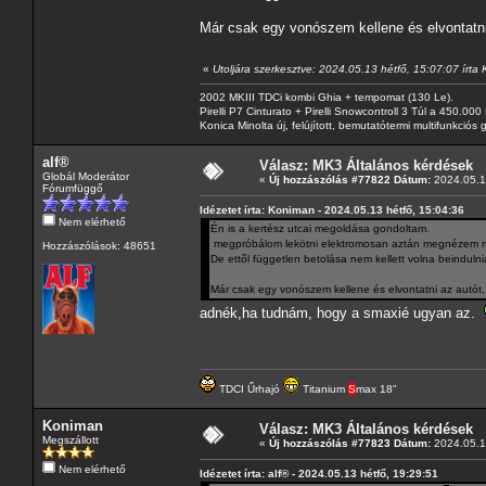
Már csak egy vonószem kellene és elvontatni
«
Utoljára szerkesztve: 2024.05.13 hétfő, 15:07:07 írta
2002 MKIII TDCi kombi Ghia + tempomat (130 Le).
Pirelli P7 Cinturato + Pirelli Snowcontroll 3 Túl a 450.00
Konica Minolta új, felújított, bemutatótermi multifunkció
alf®
Válasz: MK3 Általános kérdések
Globál Moderátor
«
Új hozzászólás #77822 Dátum:
2024.05.13
Fórumfüggő
Idézetet írta: Koniman - 2024.05.13 hétfő, 15:04:36
Nem elérhető
Én is a kertész utcai megoldása gondoltam.
megpróbálom lekötni elektromosan aztán megnézem mi
Hozzászólások: 48651
De ettől független betolása nem kellett volna beinduln
Már csak egy vonószem kellene és elvontatni az autót,
adnék,ha tudnám, hogy a smaxié ugyan az.
TDCI Űrhajó
Titanium
S
max 18"
Koniman
Válasz: MK3 Általános kérdések
Megszállott
«
Új hozzászólás #77823 Dátum:
2024.05.1
Nem elérhető
Idézetet írta: alf® - 2024.05.13 hétfő, 19:29:51