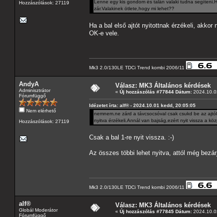
Lenne egy kis gondom és talán valaki tudna segíteni.H
Hozzászólások: 27119
zár.Valakinek ötlete,hogy mi lehet??
Ha a bal első ajtót nyitottnak érzékeli, akk
OK-e vele.
Mk3 2.0/130LE TDCi Trend kombi 2006/11
AndyA
Válasz: MK3 Általános kérdések
Adminisztrátor
«
Új hozzászólás #77844 Dátum:
2024.10.02
Fórumfüggő
Idézetet írta: alf® - 2024.10.01 kedd, 20:05:05
Nem elérhető
nemnem.ne zárd a távcsocsóval csak csukd be az ajtókat
nyitva érzékeli.Annál van bajság,ezért nyit vissza a köz
Hozzászólások: 27119
Csak a bal 1-re nyit vissza. :-)
Az összes többi lehet nyitva, attól még bezár
Mk3 2.0/130LE TDCi Trend kombi 2006/11
alf®
Válasz: MK3 Általános kérdések
Globál Moderátor
«
Új hozzászólás #77845 Dátum:
2024.10.02
Fórumfüggő