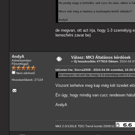
Ha pedig nagy a terhelés, sok cucc és utas, akkor a háts
Nincs már meg a matrica a tanksapka belső oldalán?
AndyA
de megvan, ott azt írja, hogy 1-3 személyig e
lemezfelni zavar be)
AndyA
Válasz: MK3 Általános kérdések
Adminisztrátor
«
Új hozzászólás #77810 Dátum:
2024.04.07
Fórumfüggő
Idézetet írta: Sierra2008 - 2024.04.06 szombat, 16:26:
Nem elérhető
de megvan, ott azt írja, hogy 1-3 személyig elöl 2.2 há
Hozzászólások: 27119
Viszont terhelve meg kap még két tizedet elöl
Én úgy, hogy mindig van cucc rendesen hátul,
AndyA
Mk3 2.0/130LE TDCi Trend kombi 2006/11