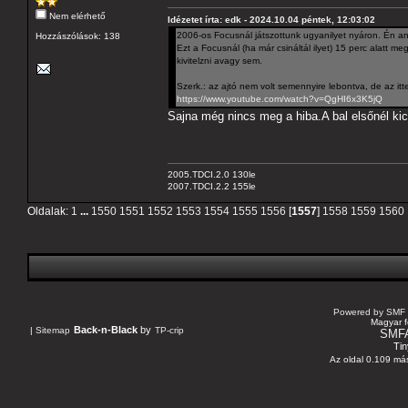
Nem elérhető
Idézetet írta: edk - 2024.10.04 péntek, 12:03:02
2006-os Focusnál játszottunk ugyanilyet nyáron. Én annyi
Hozzászólások: 138
Ezt a Focusnál (ha már csináltál ilyet) 15 perc alatt
kivitelzni avagy sem.
Szerk.: az ajtó nem volt semennyire lebontva, de az itt
https://www.youtube.com/watch?v=QgHI6x3K5jQ
Sajna még nincs meg a hiba.A bal elsőnél ki
2005.TDCI.2.0 130le
2007.TDCI.2.2 155le
Oldalak:
1
...
1550
1551
1552
1553
1554
1555
1556
[
1557
]
1558
1559
1560
Powered by SMF 
Magyar f
Back-n-Black
by
|
Sitemap
TP-crip
SMF
Tin
Az oldal 0.109 más