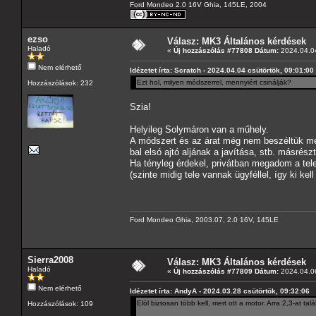
Ford Mondeo 2.0 16V Ghia, 145LE, 2004
ezso
Válasz: MK3 Általános kérdések
Haladó
«
Új hozzászólás #77808 Dátum:
2024.04.04
Nem elérhető
Idézetet írta: Scratch - 2024.04.04 csütörtök, 09:01:00
Ezt hol, milyen módszerrel, mennyiért csinálják?
Hozzászólások: 232
Szia!
Helyileg Solymáron van a műhely.
A módszert és az árat még nem beszéltük me
bal elsó ajtó aljának a javítása, stb. másrés
Ha tényleg érdekel, privátban megadom a tel
(szinte midig tele vannak ügyféllel, így ki kel
Ford Mondeo Ghia, 2003.07, 2.0 16V, 145LE
Sierra2008
Válasz: MK3 Általános kérdések
Haladó
«
Új hozzászólás #77809 Dátum:
2024.04.06
Nem elérhető
Idézetet írta: AndyA - 2024.03.28 csütörtök, 09:32:06
Elöl biztosan több kell, mert ott a motor. Arra 2,3-at talá
Hozzászólások: 109