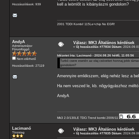
kell a leömlőt is kibányászni gondolom?
Hozzászólások: 939
2001 TDDI Kombi! 115Le+chip No EGR!
AndyA
Válasz: MK3 Általános kérdések
Adminisztrátor
«
Új hozzászólás #77834 Dátum:
2024.09.01
Fórumfüggő
Idézetet írta: Lacimanó - 2024.08.26 hétfő, 11:05:56
Nem elérhető
Turbó csere esetén az olaj csöveket honnaj jobb támad
gondolom?
Hozzászólások: 27119
Amennyire emlékszem, elég nehéz lesz a belét
Ha nem veszed le, kb. nőgyógyászhoz méltó m
AndyA
Mk3 2.0/130LE TDCi Trend kombi 2006/11
Lacimanó
Válasz: MK3 Általános kérdések
Törzstag
«
Új hozzászólás #77835 Dátum:
2024.09.08