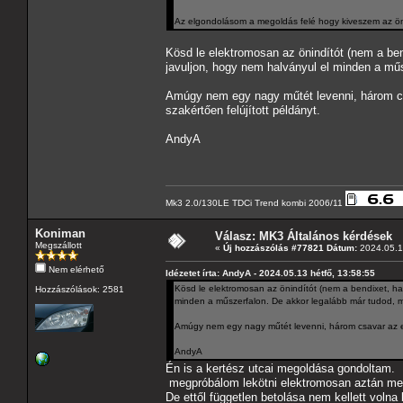
Az elgondolásom a megoldás felé hogy kiveszem az önid
Kösd le elektromosan az önindítót (nem a ben
javuljon, hogy nem halványul el minden a műs
Amúgy nem egy nagy műtét levenni, három csa
szakértően felújított példányt.
AndyA
Mk3 2.0/130LE TDCi Trend kombi 2006/11
Koniman
Válasz: MK3 Általános kérdések
Megszállott
«
Új hozzászólás #77821 Dátum:
2024.05.13
Nem elérhető
Idézetet írta: AndyA - 2024.05.13 hétfő, 13:58:55
Kösd le elektromosan az önindítót (nem a bendixet, han
Hozzászólások: 2581
minden a műszerfalon. De akkor legalább már tudod, mi
Amúgy nem egy nagy műtét levenni, három csavar az egé
AndyA
Én is a kertész utcai megoldása gondoltam.
megpróbálom lekötni elektromosan aztán me
De ettől független betolása nem kellett volna 