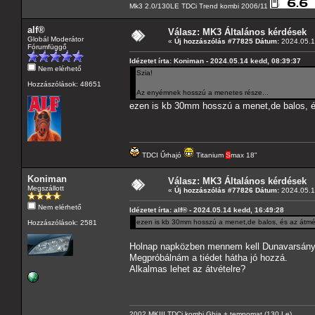
Mk3 2.0/130LE TDCi Trend kombi 2006/11
alf®
Válasz: MK3 Általános kérdések
Globál Moderátor
«
Új hozzászólás #77825 Dátum:
2024.05.1
Fórumfüggő
Idézetet írta: Koniman - 2024.05.14 kedd, 08:39:37
Nem elérhető
Szia!
Hozzászólások: 48651
Az enyémnek hosszú a menetes része...
ezen is kb 30mm hosszú a menet,de balos, é
TDCI Űrhajó
Titanium
S
max 18"
Koniman
Válasz: MK3 Általános kérdések
Megszállott
«
Új hozzászólás #77826 Dátum:
2024.05.1
Nem elérhető
Idézetet írta: alf® - 2024.05.14 kedd, 16:49:28
ezen is kb 30mm hosszú a menet,de balos, és az átmér
Hozzászólások: 2581
Holnap napközben mennem kell Dunavarsány 
Megpróbálnám a tiédet hátha jó hozzá.
Alkalmas lehet az átvételre?
2002 MKIII TDCi kombi Ghia + tempomat (130 Le).