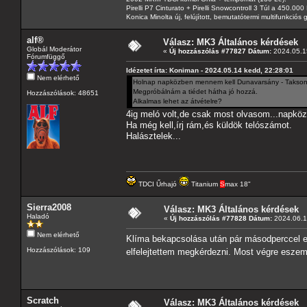
Pirelli P7 Cinturato + Pirelli Snowcontroll 3 Túl a 450.00
Konica Minolta új, felújított, bemutatótermi multifunkció
alf®
Válasz: MK3 Általános kérdések
Globál Moderátor
«
Új hozzászólás #77827 Dátum:
2024.05.15
Fórumfüggő
Idézetet írta: Koniman - 2024.05.14 kedd, 22:28:01
Nem elérhető
Holnap napközben mennem kell Dunavarsány - Taksony
Megpróbálnám a tiédet hátha jó hozzá.
Hozzászólások: 48651
Alkalmas lehet az átvételre?
4ig meló volt,de csak most olvasom...napköz
Ha még kell,írj rám,és küldök telószámot.
Halásztelek...
TDCI Űrhajó
Titanium
S
max 18"
Sierra2008
Válasz: MK3 Általános kérdések
Haladó
«
Új hozzászólás #77828 Dátum:
2024.06.10
Nem elérhető
Klíma bekapcsolása után pár másodperccel el
Hozzászólások: 109
elfelejtettem megkérdezni. Most végre eszem
Scratch
Válasz: MK3 Általános kérdések