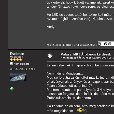
úgy értékeli, hogy kiégett valamelyik, azért v
a négy /6/ izzót figyeli egyszerre, és elég les
Ha LED-es cuccot tettél be, akkor kell műte
nyomom fejből, tizenéve volt). Ha sima izzót,
Andy
Mk3 2.0/130LE TDCi Trend kombi 2006/11
Koniman
Válasz: MK3 Általános kérdések
Megszállott
«
Új hozzászólás #77819 Dátum:
2024.05.13
Nem elérhető
Lenne valakinek 1 napra kölcsönbe vonósze
Hozzászólások: 2581
Nem indul a Mondeóm...
Meg se forgatja az önindítót másik, tutira m
elhalványulnak a fények és a központi zár bez
Talán zárlatos lett az önindító?
Mentem szombaton pár helyre és 3-4 helyen is
lassabban forgatta, de beindult, de utána mi
Próbáltuk betolni is, de semmi...
Ha zárlatos az önindtó, attól még betolásra 
más megoldásom...
)