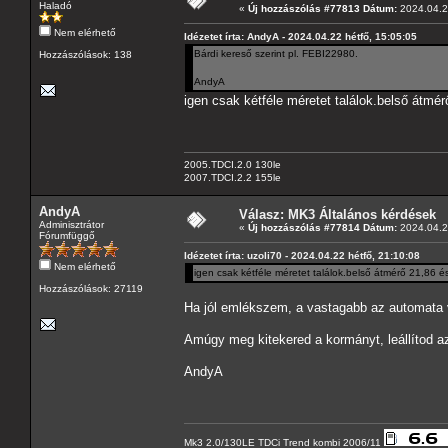
Haladó
«
Új hozzászólás #77813 Dátum:
2024.04.22
Nem elérhető
Idézetet írta: AndyA - 2024.04.22 hétfő, 15:05:05
Bárdi kereső szerint pl. FEBI22980.
Hozzászólások: 138
AndyA
igen csak kétféle méretet találok.belső átmé
2005.TDCI.2.0 130le
2007.TDCI.2.2 155le
AndyA
Válasz: MK3 Általános kérdések
Adminisztrátor
«
Új hozzászólás #77814 Dátum:
2024.04.2
Fórumfüggő
Idézetet írta: uzoli70 - 2024.04.22 hétfő, 21:10:08
Nem elérhető
igen csak kétféle méretet találok.belső átmérő 21,86 
Hozzászólások: 27119
Ha jól emlékszem, a vastagabb az automata v
Amúgy meg kitekered a kormányt, leállítod az 
AndyA
Mk3 2.0/130LE TDCi Trend kombi 2006/11