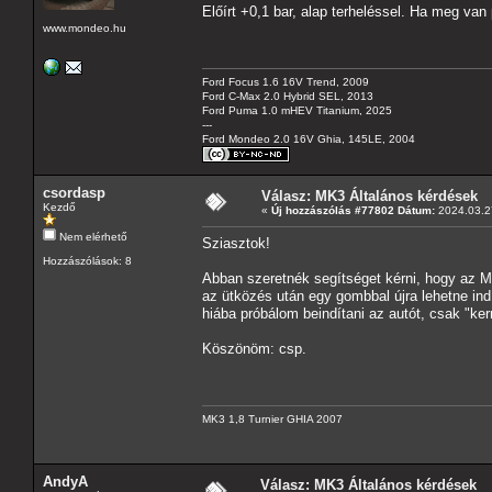
Előírt +0,1 bar, alap terheléssel. Ha meg van
www.mondeo.hu
Ford Focus 1.6 16V Trend, 2009
Ford C-Max 2.0 Hybrid SEL, 2013
Ford Puma 1.0 mHEV Titanium, 2025
---
Ford Mondeo 2.0 16V Ghia, 145LE, 2004
csordasp
Válasz: MK3 Általános kérdések
Kezdő
«
Új hozzászólás #77802 Dátum:
2024.03.27
Nem elérhető
Sziasztok!
Hozzászólások: 8
Abban szeretnék segítséget kérni, hogy az M
az ütközés után egy gombbal újra lehetne indí
hiába próbálom beindítani az autót, csak "ker
Köszönöm: csp.
MK3 1,8 Turnier GHIA 2007
AndyA
Válasz: MK3 Általános kérdések