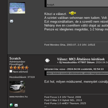
AndyA
Köszi a választ.
A szintet valóban sehonnan nem tudom. Volt a
Ezt megcsináltattam, de a szerelő nem nézett
Néhány éve én cseréltem váltó olajat az autó
Persze ez ideiglenes megoldás, 1-2 hónap múl
Ford Mondeo Ghia, 2003.07, 2.0 16V, 145LE
Scratch
Válasz: MK3 Általános kérdések
Adminisztrátor
«
Új hozzászólás #77807 Dátum:
2024.04.04
Fórumfüggő
Idézetet írta: ezso - 2024.04.04 csütörtök, 02:54:13
Nem elérhető
alján felületi rozsdák eltüntesére, akkor megcsináltatom
Hozzászólások: 37319
Ezt hol, milyen módszerrel, mennyiért csinál
www.mondeo.hu
Ford Focus 1.6 16V Trend, 2009
Ford C-Max 2.0 Hybrid SEL, 2013
Ford Puma 1.0 mHEV Titanium, 2025
---