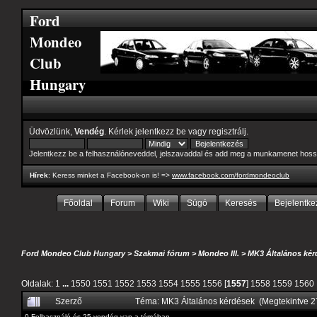
Ford
Mondeo
Club
Hungary
Üdvözlünk,
Vendég
. Kérlek
jelentkezz be
vagy
regisztrálj
.
Jelentkezz be a felhasználóneveddel, jelszavaddal és add meg a munkamenet hoss
Hírek
: Keress minket a Facebook-on is! =>
www.facebook.com/fordmondeoclub
Főoldal
Forum
Wiki
Súgó
Keresés
Bejelentke
Ford Mondeo Club Hungary
>
Szakmai fórum
>
Mondeo III.
>
MK3 Általános kér
Oldalak:
1
...
1550
1551
1552
1553
1554
1555
1556
[
1557
]
1558
1559
1560
Szerző
Téma: MK3 Általános kérdések (Megtekintve 
0 Felhasználó és 25 vendég van a témában