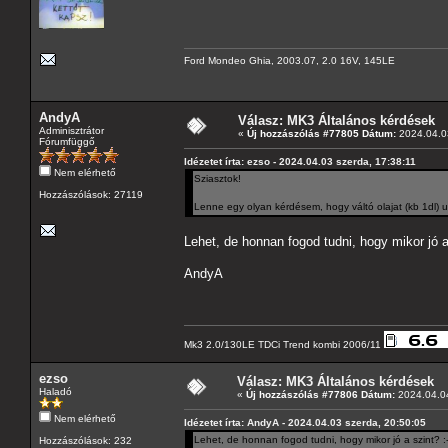
Ford Mondeo Ghia, 2003.07, 2.0 16V, 145LE
AndyA
Válasz: MK3 Általános kérdések
Adminisztrátor
«
Új hozzászólás #77805 Dátum:
2024.04.03
Fórumfüggő
Idézetet írta: ezso - 2024.04.03 szerda, 17:38:11
Nem elérhető
Sziasztok!
Hozzászólások: 27119
Lenne egy olyan kérdésem, hogy váltó olajat (kb 1dl) ut
Lehet, de honnan fogod tudni, hogy mikor jó a 
AndyA
Mk3 2.0/130LE TDCi Trend kombi 2006/11
ezso
Válasz: MK3 Általános kérdések
Haladó
«
Új hozzászólás #77806 Dátum:
2024.04.04
Nem elérhető
Idézetet írta: AndyA - 2024.04.03 szerda, 20:50:05
Lehet, de honnan fogod tudni, hogy mikor jó a szint? :-
Hozzászólások: 232