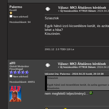
Palermo
Válasz: MK3 Általános kérdések
Kezdő
«
Új hozzászólás #77815 Dátum:
2024.04.2
Nem elérhető
Sziasztok
Hozzászólások: 94
Egyik hátsó izzó kicserélésre került, és azóta
lehet a hiba?
Köszönöm.
2001.12 2.0 TDDI 116 Le
alf®
Válasz: MK3 Általános kérdések
Globál Moderátor
«
Új hozzászólás #77816 Dátum:
2024.04.24
Fórumfüggő
Idézetet írta: Palermo - 2024.04.23 kedd, 20:10:38
Nem elérhető
Sziasztok
Hozzászólások: 48651
Egyik hátsó izzó kicserélésre került, és azóta gyorsan vi
Köszönöm.
nem megfelelő teljesítményű...