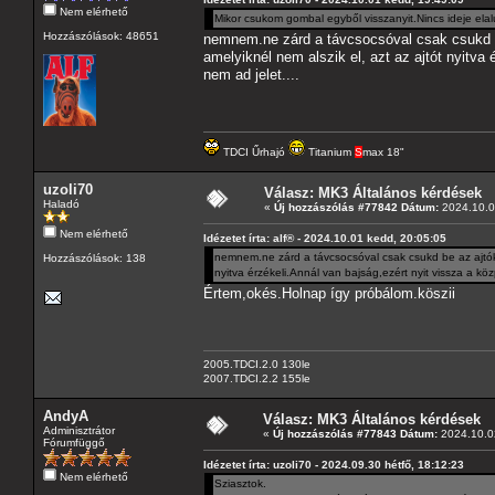
Nem elérhető
Mikor csukom gombal egyből visszanyit.Nincs ideje elal
Hozzászólások: 48651
nemnem.ne zárd a távcsocsóval csak csukd be 
amelyiknél nem alszik el, azt az ajtót nyitva
nem ad jelet....
TDCI Űrhajó
Titanium
S
max 18"
uzoli70
Válasz: MK3 Általános kérdések
Haladó
«
Új hozzászólás #77842 Dátum:
2024.10.0
Nem elérhető
Idézetet írta: alf® - 2024.10.01 kedd, 20:05:05
nemnem.ne zárd a távcsocsóval csak csukd be az ajtókat
Hozzászólások: 138
nyitva érzékeli.Annál van bajság,ezért nyit vissza a köz
Értem,okés.Holnap így próbálom.köszii
2005.TDCI.2.0 130le
2007.TDCI.2.2 155le
AndyA
Válasz: MK3 Általános kérdések
Adminisztrátor
«
Új hozzászólás #77843 Dátum:
2024.10.02
Fórumfüggő
Idézetet írta: uzoli70 - 2024.09.30 hétfő, 18:12:23
Nem elérhető
Sziasztok.