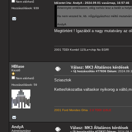
Nem elérhető
Idézetet írta: AndyA - 2024.09.01 vasárnap, 16:57:46
Amennyire emlékszem, elég nehéz lesz a belét a helyén k
Hozzászólások: 939
Ha nem veszed le, kb. nőgyógyászhoz méltó mutatványr
AndyA
Megtörtént ! Igazából a nagy mutatvány az ol
2001 TDDI Kombi! 115Le+chip No EGR!
HBlase
Válasz: MK3 Általános kérdések
Kezdő
«
Új hozzászólás #77836 Dátum:
2024.09.1
Nem elérhető
Sziasztok
Hozzászólások: 59
Kettesfokozatba valtaskor nyikorog a váltó,m
2001 Ford Mondeo Ghia
2.0 TDDI 116LE
AndyA
Válasz: MK3 Általános kérdések
Adminisztrátor
«
Új hozzászólás #77837 Dátum:
2024.09.11