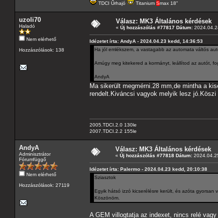
TDCI Űrhajó
Titanium
S
max 18"
uzoli70
Válasz: MK3 Általános kérdések
Haladó
«
Új hozzászólás #77817 Dátum:
2024.04.24
Nem elérhető
Idézetet írta: AndyA - 2024.04.23 kedd, 14:36:53
Ha jól emlékszem, a vastagabb az automata váltós autó
Hozzászólások: 138
Amúgy meg kitekered a kormányt, leállítod az autót, fog
AndyA
Ma sikerült megmérni.28 mm,de mintha a kiseb
rendelt.Kiváncsi vagyok melyik lesz jó.Köszi
2005.TDCI.2.0 130le
2007.TDCI.2.2 155le
AndyA
Válasz: MK3 Általános kérdések
Adminisztrátor
«
Új hozzászólás #77818 Dátum:
2024.04.25
Fórumfüggő
Idézetet írta: Palermo - 2024.04.23 kedd, 20:10:38
Nem elérhető
Sziasztok
Hozzászólások: 27119
Egyik hátsó izzó kicserélésre került, és azóta gyorsan vi
Köszönöm.
A GEM villogtatja az indexet, nincs relé vagy