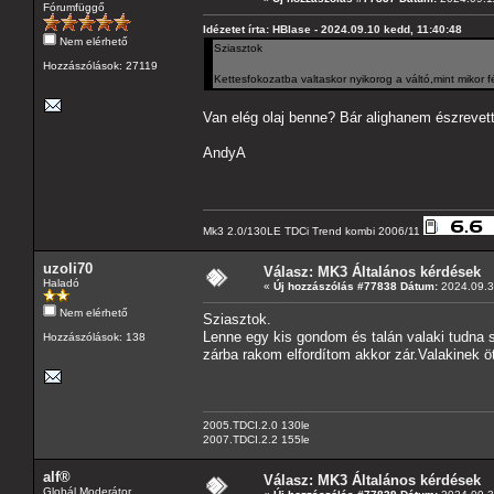
Fórumfüggő
Idézetet írta: HBlase - 2024.09.10 kedd, 11:40:48
Nem elérhető
Sziasztok
Hozzászólások: 27119
Kettesfokozatba valtaskor nyikorog a váltó,mint mikor 
Van elég olaj benne? Bár alighanem észrevett
AndyA
Mk3 2.0/130LE TDCi Trend kombi 2006/11
uzoli70
Válasz: MK3 Általános kérdések
Haladó
«
Új hozzászólás #77838 Dátum:
2024.09.30
Nem elérhető
Sziasztok.
Lenne egy kis gondom és talán valaki tudna s
Hozzászólások: 138
zárba rakom elfordítom akkor zár.Valakinek ö
2005.TDCI.2.0 130le
2007.TDCI.2.2 155le
alf®
Válasz: MK3 Általános kérdések
Globál Moderátor