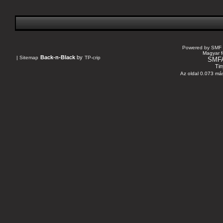
Powered by SMF 
Magyar f
Back-n-Black
by
|
Sitemap
TP-crip
SMF
Tin
Az oldal 0.073 más