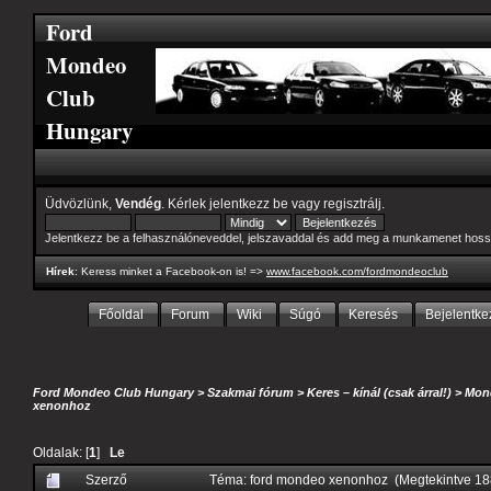
Ford
Mondeo
Club
Hungary
Üdvözlünk,
Vendég
. Kérlek
jelentkezz be
vagy
regisztrálj
.
Jelentkezz be a felhasználóneveddel, jelszavaddal és add meg a munkamenet hoss
Hírek
: Keress minket a Facebook-on is! =>
www.facebook.com/fordmondeoclub
Főoldal
Forum
Wiki
Súgó
Keresés
Bejelentke
Ford Mondeo Club Hungary
>
Szakmai fórum
>
Keres – kínál (csak árral!)
>
Mond
xenonhoz
Oldalak: [
1
]
Le
Szerző
Téma: ford mondeo xenonhoz (Megtekintve 18