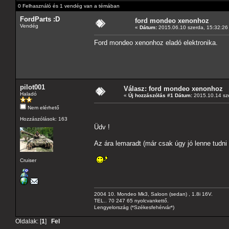
0 Felhasználó és 1 vendég van a témában
FordParts :D
ford mondeo xenonhoz
Vendég
«
Dátum:
2015.06.10 szerda, 15:32:26
Ford mondeo xenonhoz eladó elektronika.
pilot001
Válasz: ford mondeo xenonhoz
Haladó
«
Új hozzászólás #1 Dátum:
2015.10.14 sze
Nem elérhető
Hozzászólások: 163
Üdv !
Az ára lemaradt (már csak úgy jó lenne tudni
Cruiser
2004 10. Mondeo Mk3, Saloon (sedan) , 1.8i 16V.
TEL.. 70 247 65 nyolcvankettő.
Lengyelország (*Székesfehérvár*)
Oldalak: [
1
]
Fel