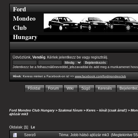
Ford
Mondeo
Club
Hungary
Üdvözlünk,
Vendég
. Kérlek
jelentkezz be
vagy
regisztrálj
.
Jelentkezz be a felhasználóneveddel, jelszavaddal és add meg a munkamenet hoss
Hírek
: Keress minket a Facebook-on is! =>
www.facebook.com/fordmondeoclub
Főoldal
Forum
Wiki
Súgó
Keresés
Bejelentke
Ford Mondeo Club Hungary
>
Szakmai fórum
>
Keres – kínál (csak árral!)
>
Mond
ajtózár mk3
Oldalak: [
1
]
Le
Szerző
Téma: Jobb hátsó ajtózár mk3 (Megtekintve 5