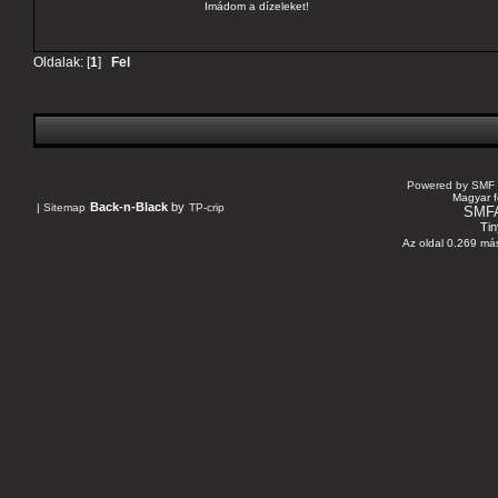
Imádom a dízeleket!
Oldalak: [
1
]
Fel
Powered by SMF 
Magyar f
Back-n-Black
by
|
Sitemap
TP-crip
SMF
Tin
Az oldal 0.269 más