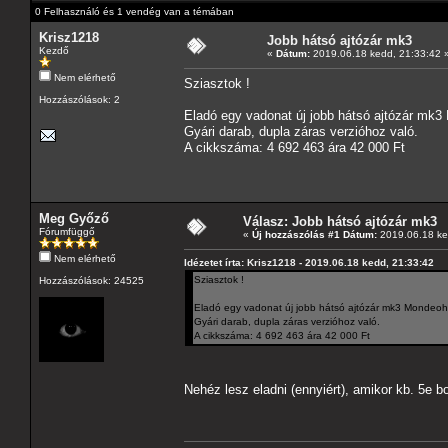
0 Felhasználó és 1 vendég van a témában
Krisz1218
Jobb hátsó ajtózár mk3
Kezdő
«
Dátum:
2019.06.18 kedd, 21:33:42 
Nem elérhető
Sziasztok !
Hozzászólások: 2
Eladó egy vadonat új jobb hátsó ajtózár mk
Gyári darab, dupla záras verzióhoz való.
A cikkszáma: 4 692 463 ára 42 000 Ft
Meg Győző
Válasz: Jobb hátsó ajtózár mk3
Fórumfüggő
«
Új hozzászólás #1 Dátum:
2019.06.18 ke
Nem elérhető
Idézetet írta: Krisz1218 - 2019.06.18 kedd, 21:33:42
Sziasztok !
Hozzászólások: 24525
Eladó egy vadonat új jobb hátsó ajtózár mk3 Mondeoh
Gyári darab, dupla záras verzióhoz való.
A cikkszáma: 4 692 463 ára 42 000 Ft
Nehéz lesz eladni (ennyiért), amikor kb. 5e b