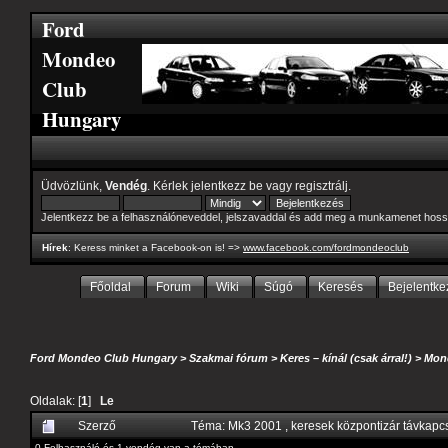
Ford
Mondeo
Club
Hungary
Üdvözlünk,
Vendég
. Kérlek
jelentkezz be
vagy
regisztrálj
.
Jelentkezz be a felhasználóneveddel, jelszavaddal és add meg a munkamenet hoss
Hírek
: Keress minket a Facebook-on is! =>
www.facebook.com/fordmondeoclub
Főoldal
Forum
Wiki
Súgó
Keresés
Bejelentke
Ford Mondeo Club Hungary
>
Szakmai fórum
>
Keres – kínál (csak árral!)
>
Mon
Oldalak: [
1
]
Le
Szerző
Téma: Mk3 2001 , keresek központizár távkapc
0 Felhasználó és 1 vendég van a témában