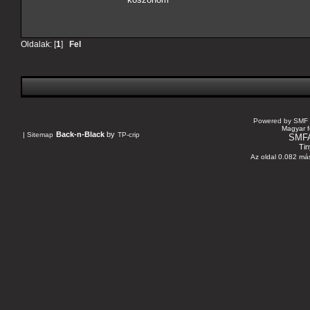
Oldalak: [
1
]
Fel
Powered by SMF 
Magyar f
Back-n-Black
by
|
Sitemap
TP-crip
SMF
Tin
Az oldal 0.082 más