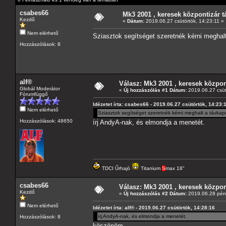
csabes66
Mk3 2001 , keresek központizár t
Kezdő
«
Dátum:
2019.06.27 csütörtök, 14:23:11 »
Nem elérhető
Sziasztok segítséget szeretnék kérni meghal
Hozzászólások: 8
alf®
Válasz: Mk3 2001 , keresek közpon
Globál Moderátor
«
Új hozzászólás #1 Dátum:
2019.06.27 csüt
Fórumfüggő
Idézetet írta: csabes66 - 2019.06.27 csütörtök, 14:23:
Nem elérhető
Sziasztok segítséget szeretnék kérni meghalt a távkap
Hozzászólások: 48650
írj AndyA-nak, és elmondja a menetét.
TDCI Űrhajó
Titanium
S
max 18"
csabes66
Válasz: Mk3 2001 , keresek közpon
Kezdő
«
Új hozzászólás #2 Dátum:
2019.06.28 pént
Nem elérhető
Idézetet írta: alf® - 2019.06.27 csütörtök, 14:28:16
írj AndyA-nak, és elmondja a menetét.
Hozzászólások: 8
köszönöm