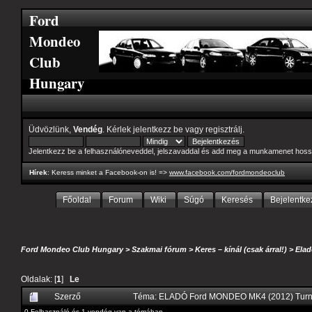
Ford
Mondeo
Club
Hungary
Üdvözlünk,
Vendég
. Kérlek
jelentkezz be
vagy
regisztrálj
.
Jelentkezz be a felhasználóneveddel, jelszavaddal és add meg a munkamenet hoss
Hírek
: Keress minket a Facebook-on is! =>
www.facebook.com/fordmondeoclub
Főoldal
Forum
Wiki
Súgó
Keresés
Bejelentke
Ford Mondeo Club Hungary
>
Szakmai fórum
>
Keres – kínál (csak árral!)
>
Elad
Oldalak: [
1
]
Le
Szerző
Téma: ELADÓ Ford MONDEO MK4 (2012) Turni
0 Felhasználó és 1 vendég van a témában