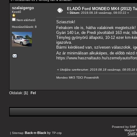
szalaigergo
ELADÓ Ford MONDEO MK4 (2012) Tu
Kezdő
«
Dátum:
2019.08.18 vasárnap, 08:03:22 »
Nem elérhető
Sziasztok!
Hozzászólások: 8
Felrakom ide is, hátha valakinek megtetszik!
Gyári 140 Le, de Predi jóvoltából 163 már, tő
Tényleg gyönyörű állapotú, 10-12 ezer km-ké
igazolva.
Bármi kérdésed van, szívesen válaszolok, ig
Az ár minimálisan alkuképes, de előbb nézd
https://www.hasznaltauto.hu/szemelyauto/fo
«
Utoljára szerkesztve: 2019.08.18 vasárnap, 08:05:16 í
Mondeo MK5 TDCI Powershift
Oldalak: [
1
]
Fel
Powered by SMF 
Magyar f
Back-n-Black
by
|
Sitemap
TP-crip
SMF