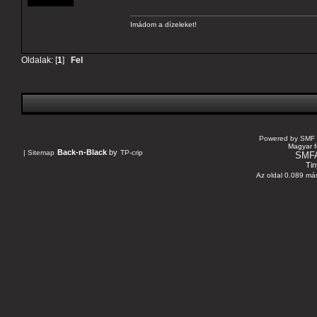
Imádom a dízeleket!
Oldalak: [
1
]
Fel
Powered by SMF 
Magyar f
Back-n-Black
by
|
Sitemap
TP-crip
SMF
Tin
Az oldal 0.089 más