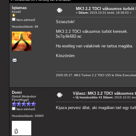
Iqtamas
MK3 2.2 TDCI vákuumos turbót 
Kezdő
«
Dátum:
2019.10.01 kedd, 18:38:03 »
Nem elérhető
Sziasztok!
Hozzászólások: 99
MK3 2.2 TDCI vákuumos turbót keresek.
5s7q-6k682-ac
Ha esetleg van valakinek ne tartsa magába.
Köszönöm
2005.05.27. MK3 Turiner 2.2 TDCI 155 le Ghia Executiv
Domi
Válasz: MK3 2.2 TDCI vákuumos t
Globál Moderátor
«
Új hozzászólás #1 Dátum:
2019.10.01 ked
Fórumfüggő
Kijaza perverz állat, aki magában tart egy tu
Nem elérhető
Hozzászólások: 26965