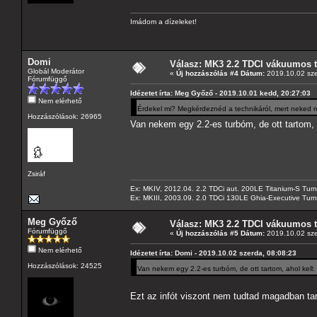
Imádom a dízeleket!
Domi
Válasz: MK3 2.2 TDCI vákuumos t
Globál Moderátor
«
Új hozzászólás #4 Dátum:
2019.10.02 sze
Fórumfüggő
Idézetet írta: Meg Győző - 2019.10.01 kedd, 20:27:03
Nem elérhető
Érdekel mi? Megkérdeznéd a technikáról, mert neked
Hozzászólások: 26965
Van nekem egy 2.2-es turbóm, de ott tartom, a
Zsiráf
Ex: MKIV, 2012.04. 2.2 TDCi aut. 200LE Titanium-S Turn
Ex: MKIII, 2003.09. 2.0 TDCi 130LE Ghia-Executive Turni
Meg Győző
Válasz: MK3 2.2 TDCI vákuumos t
Fórumfüggő
«
Új hozzászólás #5 Dátum:
2019.10.02 sze
Nem elérhető
Idézetet írta: Domi - 2019.10.02 szerda, 08:08:23
Hozzászólások: 24525
Van nekem egy 2.2-es turbóm, de ott tartom, ahol kell:
Ezt az infót viszont nem tudtad magadban tar