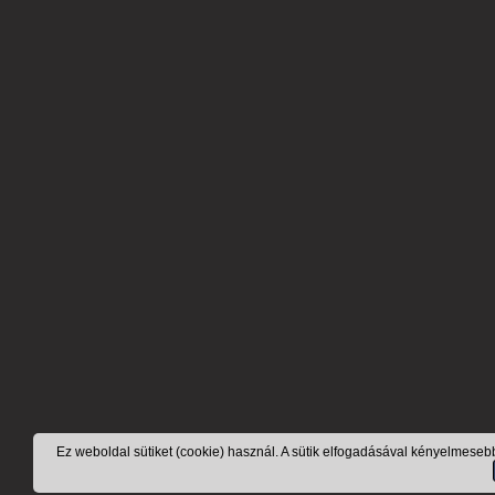
Ez weboldal sütiket (cookie) használ. A sütik elfogadásával kényelmeseb