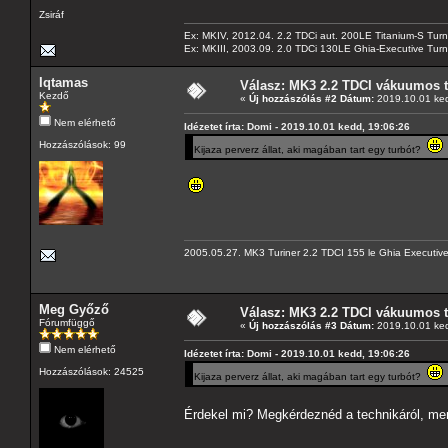
Zsiráf
Ex: MKIV, 2012.04. 2.2 TDCi aut. 200LE Titanium-S Turn
Ex: MKIII, 2003.09. 2.0 TDCi 130LE Ghia-Executive Turni
Iqtamas
Válasz: MK3 2.2 TDCI vákuumos t
Kezdő
«
Új hozzászólás #2 Dátum:
2019.10.01 ked
Nem elérhető
Idézetet írta: Domi - 2019.10.01 kedd, 19:06:26
Hozzászólások: 99
Kijaza perverz állat, aki magában tart egy turbót?
2005.05.27. MK3 Turiner 2.2 TDCI 155 le Ghia Executiv
Meg Győző
Válasz: MK3 2.2 TDCI vákuumos t
Fórumfüggő
«
Új hozzászólás #3 Dátum:
2019.10.01 ked
Nem elérhető
Idézetet írta: Domi - 2019.10.01 kedd, 19:06:26
Hozzászólások: 24525
Kijaza perverz állat, aki magában tart egy turbót?
Érdekel mi? Megkérdeznéd a technikáról, me