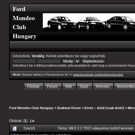
Ford
Mondeo
Club
Hungary
Üdvözlünk,
Vendég
. Kérlek
jelentkezz be
vagy
regisztrálj
.
Jelentkezz be a felhasználóneveddel, jelszavaddal és add meg a munkamenet hoss
Hírek
: Keress minket a Facebook-on is! =>
www.facebook.com/fordmondeoclub
Főoldal
Forum
Wiki
Súgó
Keresés
Bejelentke
Ford Mondeo Club Hungary
>
Szakmai fórum
>
Keres – kínál (csak árral!)
>
Mon
Oldalak: [
1
]
Le
Szerző
Téma: MK3 2.2 TDCI vákuumos turbót keresek 
0 Felhasználó és 1 vendég van a témában