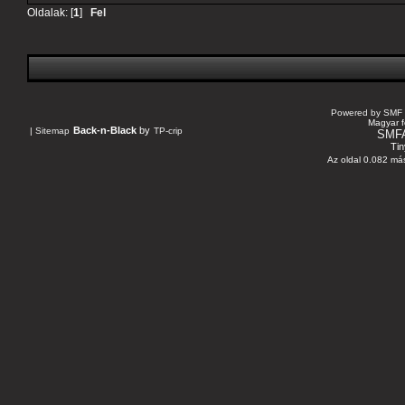
Oldalak: [
1
]
Fel
Powered by SMF 
Magyar f
Back-n-Black
by
|
Sitemap
TP-crip
SMF
Tin
Az oldal 0.082 más