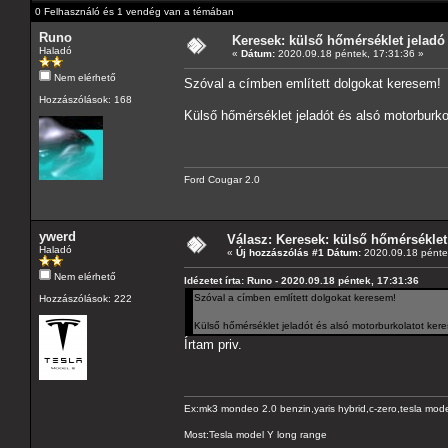
0 Felhasználó és 1 vendég van a témában
Runo
Keresek: külső hőmérséklet jeladó
Haladó
«
Dátum:
2020.09.18 péntek, 17:31:36 »
Nem elérhető
Szóval a címben említett dolgokat keresem!
Hozzászólások: 168
Külső hőmérséklet jeladót és alsó motorburko
Ford Cougar 2.0
ywerd
Válasz: Keresek: külső hőmérséklet
Haladó
«
Új hozzászólás #1 Dátum:
2020.09.18 pénte
Nem elérhető
Idézetet írta: Runo - 2020.09.18 péntek, 17:31:36
Szóval a címben említett dolgokat keresem!
Hozzászólások: 222
Külső hőmérséklet jeladót és alsó motorburkolatot kere
Írtam priv.
Ex:mk3 mondeo 2.0 benzin,yaris hybrid,c-zero,tesla mode
Most:Tesla model Y long range