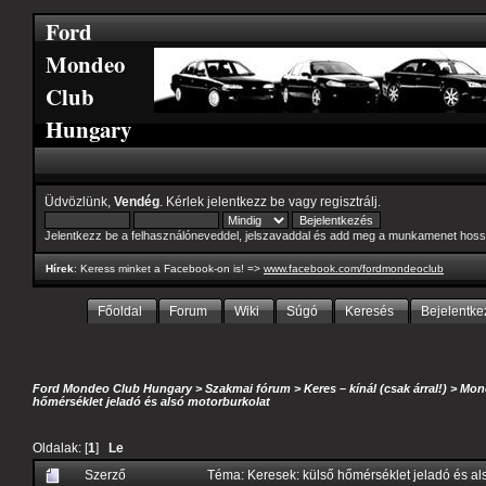
Ford
Mondeo
Club
Hungary
Üdvözlünk,
Vendég
. Kérlek
jelentkezz be
vagy
regisztrálj
.
Jelentkezz be a felhasználóneveddel, jelszavaddal és add meg a munkamenet hoss
Hírek
: Keress minket a Facebook-on is! =>
www.facebook.com/fordmondeoclub
Főoldal
Forum
Wiki
Súgó
Keresés
Bejelentke
Ford Mondeo Club Hungary
>
Szakmai fórum
>
Keres – kínál (csak árral!)
>
Mond
hőmérséklet jeladó és alsó motorburkolat
Oldalak: [
1
]
Le
Szerző
Téma: Keresek: külső hőmérséklet jeladó és a