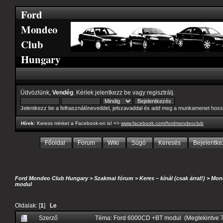
Ford
Mondeo
Club
Hungary
Üdvözlünk,
Vendég
. Kérlek
jelentkezz be
vagy
regisztrálj
.
Jelentkezz be a felhasználóneveddel, jelszavaddal és add meg a munkamenet hoss
Hírek
: Keress minket a Facebook-on is! =>
www.facebook.com/fordmondeoclub
Főoldal
Forum
Wiki
Súgó
Keresés
Bejelentke
Ford Mondeo Club Hungary
>
Szakmai fórum
>
Keres – kínál (csak árral!)
>
Mond
modul
Oldalak: [
1
]
Le
Szerző
Téma: Ford 6000CD +BT modul (Megtekintve 