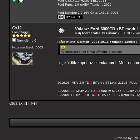
Ford C-Max 2.0 Hybrid SEL, 2013
Ford Puma 1.0 mHEV Titanium, 2025
---
Ford Mondeo 2.0 16V Ghia, 145LE, 2004
Cs12
Válasz: Ford 6000CD +BT modul
Fórumfüggő
«
Új hozzászólás #9 Dátum:
2021.10.17 vas
Nem elérhető
Idézetet írta: Scratch - 2021.10.16 szombat, 13:08:53
Hozzászólások: 5605
Küldtem képet az e-mail címedre a csatiról.
ok, küldök képet az elendarabról. Mert csat
2016.06. MKV 2.0 TD
CI
BiTurbo ST-Line, 211LE, FULL
Ex:2009.08. MKIV 2.0 TD
CI
Titanium-S, 165LE CHIP, A
Ex:2001.11. MKIII 2.0 TD
DI
GHIA,150LE,CHIP(BUNYEK)
Oldalak: [
1
]
Fel
Powered by SMF 