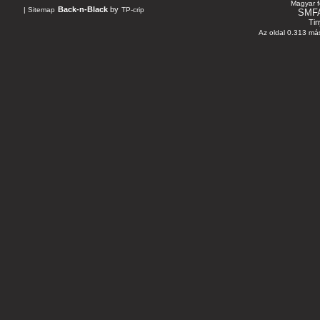
Magyar f
Back-n-Black
by
|
Sitemap
TP-crip
SMF
Tin
Az oldal 0.313 más