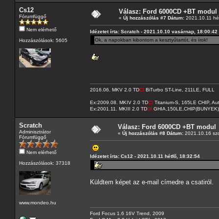
Cs12
Válasz: Ford 6000CD +BT modul
Fórumfüggő
«
Új hozzászólás #7 Dátum:
2021.10.11 hét
Nem elérhető
Idézetet írta: Scratch - 2021.10.10 vasárnap, 18:00:42
Ok, a napokban kibontom a kesztyűtartót, és írok!
Hozzászólások: 5605
2016.06. MKV 2.0 TD
CI
BiTurbo ST-Line, 211LE, FULL
Ex:2009.08. MKIV 2.0 TD
CI
Titanium-S, 165LE CHIP, A
Ex:2001.11. MKIII 2.0 TD
DI
GHIA,150LE,CHIP(BUNYEK)
Scratch
Válasz: Ford 6000CD +BT modul
Adminisztrátor
«
Új hozzászólás #8 Dátum:
2021.10.16 szo
Fórumfüggő
Nem elérhető
Idézetet írta: Cs12 - 2021.10.11 hétfő, 18:32:54
Hozzászólások: 37318
Küldtem képet az e-mail címedre a csatiról.
www.mondeo.hu
Ford Focus 1.6 16V Trend, 2009