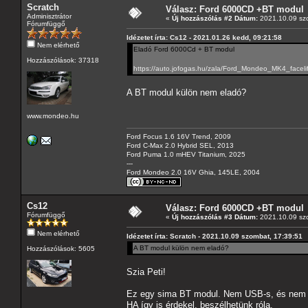
Scratch
Válasz: Ford 6000CD +BT modul
Adminisztrátor
«
Új hozzászólás #2 Dátum:
2021.10.09 szo
Fórumfüggő
Idézetet írta: Cs12 - 2021.01.26 kedd, 09:21:58
Nem elérhető
Eladó Ford 6000Cd + BT modul
Hozzászólások: 37318
https://auto.jofogas.hu/zala/Ford_Mondeo_MK4_fa
A BT modul külön nem eladó?
www.mondeo.hu
Ford Focus 1.6 16V Trend, 2009
Ford C-Max 2.0 Hybrid SEL, 2013
Ford Puma 1.0 mHEV Titanium, 2025
---
Ford Mondeo 2.0 16V Ghia, 145LE, 2004
Cs12
Válasz: Ford 6000CD +BT modul
Fórumfüggő
«
Új hozzászólás #3 Dátum:
2021.10.09 szo
Nem elérhető
Idézetet írta: Scratch - 2021.10.09 szombat, 17:39:51
A BT modul külön nem eladó?
Hozzászólások: 5605
Szia Peti!
Ez egy sima BT modul. Nem USB-s, és nem t
HA így is érdekel, beszélhetünk róla.