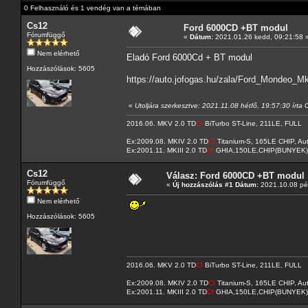
0 Felhasználó és 1 vendég van a témában
Cs12
Ford 6000CD +BT modul
Fórumfüggő
«
Dátum:
2021.01.26 kedd, 09:21:58 
Nem elérhető
Eladó Ford 6000Cd + BT modul
Hozzászólások: 5605
https://auto.jofogas.hu/zala/Ford_Mond
«
Utoljára szerkesztve: 2021.11.08 hétfő, 19:57:30 írta
2016.06. MKV 2.0 TD
CI
BiTurbo ST-Line, 211LE, FULL
Ex:2009.08. MKIV 2.0 TD
CI
Titanium-S, 165LE CHIP, A
Ex:2001.11. MKIII 2.0 TD
DI
GHIA,150LE,CHIP(BUNYEK)
Cs12
Válasz: Ford 6000CD +BT modul
Fórumfüggő
«
Új hozzászólás #1 Dátum:
2021.10.08 pén
Nem elérhető
Hozzászólások: 5605
2016.06. MKV 2.0 TD
CI
BiTurbo ST-Line, 211LE, FULL
Ex:2009.08. MKIV 2.0 TD
CI
Titanium-S, 165LE CHIP, A
Ex:2001.11. MKIII 2.0 TD
DI
GHIA,150LE,CHIP(BUNYEK)