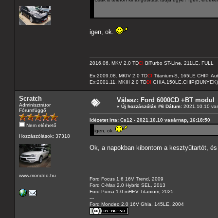
igen, ok.
2016.06. MKV 2.0 TD
CI
BiTurbo ST-Line, 211LE, FULL
Ex:2009.08. MKIV 2.0 TD
CI
Titanium-S, 165LE CHIP, A
Ex:2001.11. MKIII 2.0 TD
DI
GHIA,150LE,CHIP(BUNYEK)
Scratch
Válasz: Ford 6000CD +BT modul
Adminisztrátor
«
Új hozzászólás #6 Dátum:
2021.10.10 vas
Fórumfüggő
Idézetet írta: Cs12 - 2021.10.10 vasárnap, 16:18:50
Nem elérhető
igen, ok.
Hozzászólások: 37318
Ok, a napokban kibontom a kesztyűtartót, és 
www.mondeo.hu
Ford Focus 1.6 16V Trend, 2009
Ford C-Max 2.0 Hybrid SEL, 2013
Ford Puma 1.0 mHEV Titanium, 2025
---
Ford Mondeo 2.0 16V Ghia, 145LE, 2004