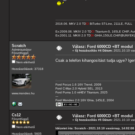
2016.06. MKV 2.0 TD
CI
BiTurbo ST-Line, 211LE, FULL
Ex:2009.08. MKIV 2.0 TD
CI
Titanium-S, 165LE CHIP, A
Ex:2001.11. MKIII 2.0 TD
DI
GHIA,150LE,CHIP(BUNYEK)
Scratch
Válasz: Ford 6000CD +BT modul
Adminisztrátor
«
Új hozzászólás #4 Dátum:
2021.10.10 vas
Fórumfüggő
Csak a telefon kihangosítást tudja ugye? I
Nem elérhető
Hozzászólások: 37318
Ford Focus 1.6 16V Trend, 2009
Ford C-Max 2.0 Hybrid SEL, 2013
Ford Puma 1.0 mHEV Titanium, 2025
www.mondeo.hu
---
Ford Mondeo 2.0 16V Ghia, 145LE, 2004
Cs12
Válasz: Ford 6000CD +BT modul
Fórumfüggő
«
Új hozzászólás #5 Dátum:
2021.10.10 vas
Nem elérhető
Idézetet írta: Scratch - 2021.10.10 vasárnap, 14:02:08
Hozzászólások: 5605
Csak a telefon kihangosítást tudja ugye? Igen, érde