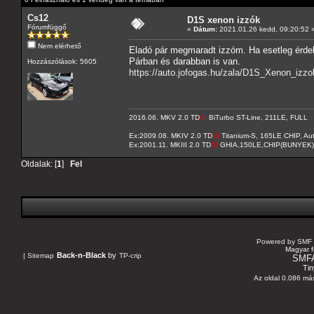
Cs12
D1S xenon izzók
Fórumfüggő
«
Dátum:
2021.01.26 kedd, 09:20:52 
Nem elérhető
Eladó pár megmaradt izzóm. Ha esetleg érdek
Párban és darabban is van.
Hozzászólások: 5605
https://auto.jofogas.hu/zala/D1S_Xenon_izz
2016.06. MKV 2.0 TD
CI
BiTurbo ST-Line, 211LE, FULL
Ex:2009.08. MKIV 2.0 TD
CI
Titanium-S, 165LE CHIP, A
Ex:2001.11. MKIII 2.0 TD
DI
GHIA,150LE,CHIP(BUNYEK)
Oldalak: [
1
]
Fel
Powered by SMF 
Magyar f
Back-n-Black
by
|
Sitemap
TP-crip
SMF
Tin
Az oldal 0.086 más