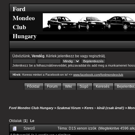
Ford
Mondeo
Club
Hungary
Üdvözlünk,
Vendég
. Kérlek
jelentkezz be
vagy
regisztrálj
.
Jelentkezz be a felhasználóneveddel, jelszavaddal és add meg a munkamenet hoss
Hírek
: Keress minket a Facebook-on is! =>
www.facebook.com/fordmondeoclub
Főoldal
Forum
Wiki
Súgó
Keresés
Bejelentke
Ford Mondeo Club Hungary
>
Szakmai fórum
>
Keres – kínál (csak árral!)
>
Mond
Oldalak: [
1
]
Le
Szerző
Téma: D1S xenon izzók (Megtekintve 4596 al
0 Felhasználó és 1 vendég van a témában