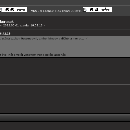
- MK5 2.0 Ecoblue TDCi kombi 2019/11
 keresek
m:
2022.06.01 szerda, 16:52:13 »
16:42:19
a, utána szokott összerogyni, amikor kimegy a dióból a menet... :-(
z éve. Két emelőt vehettem volna belőle akkortájt.