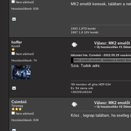
Nem elérhető
MK2 emelőt keresek, találtam a net
Hozzászólások: 639
1993 1,8TD kombi
1997 1,6 16V kombi
hoffer
Válasz: MK2 emelőt
Kezdő
«
Új hozzászólás #1 Dátu
Nem elérhető
Idézetet írta: Csimbió - 2022.05.29 vasárn
MK2 emelőt keresek, találtam a neten foc
Hozzászólások: 74
Szia. Tudok adni.
'99 mondeo v6 ghia HDP-034
Ex '84 sierra xr4i
+36209149244
Csimbió
Válasz: MK2 emelőt
Törzstag
«
Új hozzászólás #2 Dátu
Nem elérhető
Kösz , tegnap találtam, ha esetleg 
Hozzászólások: 639