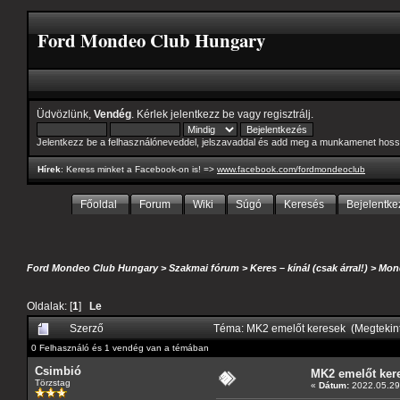
Ford Mondeo Club Hungary
Üdvözlünk,
Vendég
. Kérlek
jelentkezz be
vagy
regisztrálj
.
Jelentkezz be a felhasználóneveddel, jelszavaddal és add meg a munkamenet hoss
Hírek
: Keress minket a Facebook-on is! =>
www.facebook.com/fordmondeoclub
Főoldal
Forum
Wiki
Súgó
Keresés
Bejelentke
Ford Mondeo Club Hungary
>
Szakmai fórum
>
Keres – kínál (csak árral!)
>
Mon
Oldalak: [
1
]
Le
Szerző
Téma: MK2 emelőt keresek (Megtekin
0 Felhasználó és 1 vendég van a témában
Csimbió
MK2 emelőt ker
Törzstag
«
Dátum:
2022.05.29 