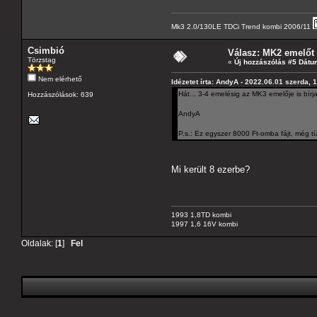
Mk3 2.0/130LE TDCi Trend kombi 2006/11
Csimbió
Válasz: MK2 emelőt
Törzstag
«
Új hozzászólás #5 Dátu
Nem elérhető
Idézetet írta: AndyA - 2022.06.01 szerda, 
Hát... 3-4 emelésig az MK3 emelője is bírj
Hozzászólások: 639
AndyA
P.s.: Ez egyszer 8000 Ft-omba fájt, még tí
Mi került 8 ezerbe?
1993 1,8TD kombi
1997 1,6 16V kombi
Oldalak: [
1
]
Fel