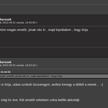
 keresek
m:
2022.06.01 szerda, 16:40:06 »
rönó megán emelőt, jónak néz ki , majd kipróbálom , hogy bírja.
 keresek
m:
2022.06.01 szerda, 16:42:19 »
, 16:40:06
gán emelőt, jónak néz ki , majd kipróbálom , hogy bírja.
is bírja, utána szokott összerogyni, amikor kimegy a dióból a menet... :-(
 még tíz éve. Két emelőt vehettem volna belőle akkortájt.