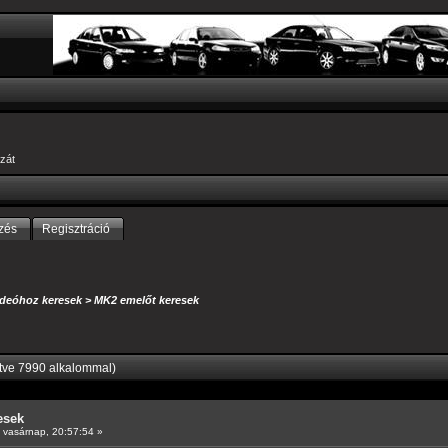
zát
zés
Regisztráció
deóhoz keresek
>
MK2 emelőt keresek
tve 7990 alkalommal)
esek
vasárnap, 20:57:54 »