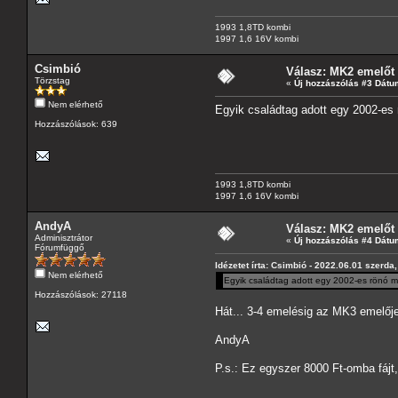
1993 1,8TD kombi
1997 1,6 16V kombi
Csimbió
Válasz: MK2 emelőt
Törzstag
«
Új hozzászólás #3 Dátu
Nem elérhető
Egyik családtag adott egy 2002-es 
Hozzászólások: 639
1993 1,8TD kombi
1997 1,6 16V kombi
AndyA
Válasz: MK2 emelőt
Adminisztrátor
«
Új hozzászólás #4 Dátu
Fórumfüggő
Idézetet írta: Csimbió - 2022.06.01 szerda
Nem elérhető
Egyik családtag adott egy 2002-es rönó me
Hozzászólások: 27118
Hát... 3-4 emelésig az MK3 emelője 
AndyA
P.s.: Ez egyszer 8000 Ft-omba fájt,