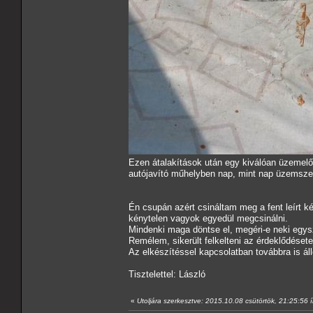
Ezen átalakítások után egy kiválóan üzemelő,
autójavító műhelyben nap, mint nap üzemszer
Én csupán azért csináltam meg a fent leírt k
kénytelen vagyok egyedül megcsinálni.
Mindenki maga döntse el, megéri-e neki egys
Remélem, sikerült felkelteni az érdeklődésete
Az elkészítéssel kapcsolatban továbbra is á
Tisztelettel: László
«
Utoljára szerkesztve: 2015.10.08 csütörtök, 21:25:56 í