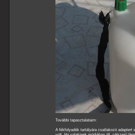
További tapasztalataim:
A fékfolyadék tartályára csatlakozó adapter
volt. Ha valakinek módjában áll, célszerű fém