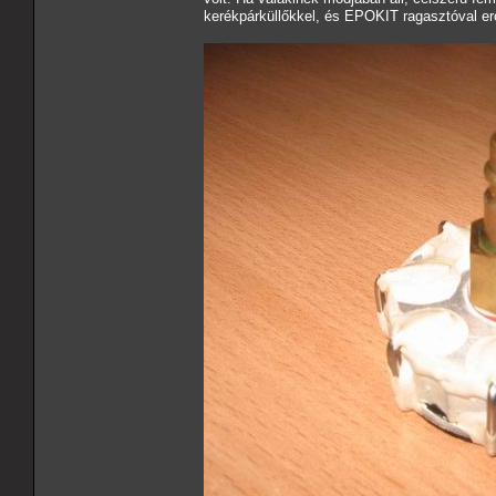
kerékpárküllőkkel, és EPOKIT ragasztóval e