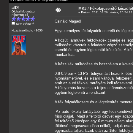
alf®
MK3 / Fékolajcserélő készülé
Globál Moderátor
«
Dátum:
2011.08.26 péntek, 20:54:28
Fórumfüggő
Csináld Magad!
Nem elérhető
Egyszemélyes fékfolyadék cserélő és légtele
Hozzászólások: 48650
A közúti járművek fékfolyadék cseréje és légt
működést követelt a feladatot végző személye
cserélő és egyben légtelenítő készülék. A k
munkánkat.
A készülék működése és használata a követ
0.8-0.9 bar ~ 13 PSI túlnyomást hozunk létre 
nyomásmérővel, és elzáró váltóval felszerelt
amit az autó fékolaj tartályára kell rácsavarni.
A túlnyomás kinyomja a teljes csőrendszerből 
egyben légteleníti a rendszert.
A fék folyadékcsere és a légtelenítés menete
Az autó fékolaj tartályából egy fecskendővel 
friss olajjal. Majd a feltöltő csövet egy adapt
fel töltőcső középen egy 6 mm-es nálam alucs
töltőcső megcsavarodása nélkül, tudjuk csatla
egymásba toljuk. Ezek után az 1liter fékfoly