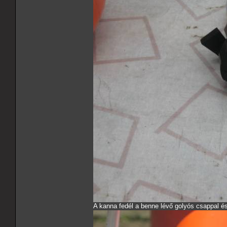
A kanna fedél a benne lévő golyós csappal é