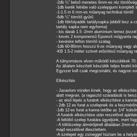
-2db ¼” belső menetes
-1db kerék felnibe való szelepgumi komplett 
-1-1.5 m 6 mm-es műanyag technikai tömlő
-6db ¼” tömítő gyűrű
-1db fékfolyadék tartálysapka (ebből lesz a 
tartály sapka nem egyforma)
- kis darab 1.5 -2mm alumínium lemez.(ezzel
- kevés 2 komponensű Eporezit műgyanta rag
- kevéske teflon tömítő szalag.
-1db 60-80mm hosszú 6-os műanyag vagy al
-KB 1.5-2 méter szövet erősítésű műanyag r
A túlnyomásos elven működő készülékek 70.00
Az általam készített készülék teljes bruttó 
Egyszer kell csak megcsinálni, és nagyon sok
Elkészítés
- Javaslom minden kinek, hogy az elkészítést
alatt megvan, (a ragasztó száradását is besz
- az első lépés a furatok elkészítése a kanná
- 2db 12 es furat a szelepnek és a feszmérő
-1db 12-es furat a kanna tetőbe az 1/4” kül
-A furatok elkészítése után reszelővel ajánlato
-A feltöltő szelep furatára ügyeljünk, mert füg
- A töltőszelep átmérőjénél általában 2mm-el
majd reszelővel illesztettem.
-A szelepet egy zsineggel húztam be a helyér