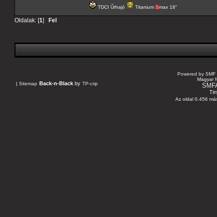
TDCI Űrhajó
Titanium
S
max 18"
Oldalak: [
1
]
Fel
Powered by SMF 
Magyar f
Back-n-Black
by
|
Sitemap
TP-crip
SMF
Tin
Az oldal 0.456 más