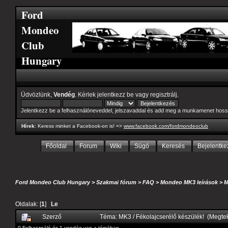
Ford
Mondeo
Club
Hungary
Üdvözlünk,
Vendég
. Kérlek
jelentkezz be
vagy
regisztrálj
.
Jelentkezz be a felhasználóneveddel, jelszavaddal és add meg a munkamenet hoss
Hírek
: Keress minket a Facebook-on is! =>
www.facebook.com/fordmondeoclub
Főoldal
Forum
Wiki
Súgó
Keresés
Bejelentke
Ford Mondeo Club Hungary
>
Szakmai fórum
>
FAQ
>
Mondeo MK3 leírások
>
M
Oldalak: [
1
]
Le
Szerző
Téma: MK3 / Fékolajcserélő készülék! (Megte
0 Felhasználó és 1 vendég van a témában