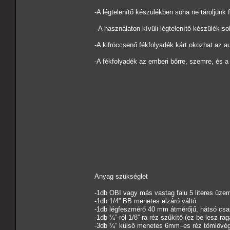
-A légtelenítő készülékben soha ne tároljunk 
- A használaton kívüli légtelenítő készülék s
-A kifröccsenő fékfolyadék kárt okozhat az a
-A fékfolyadék az emberi bőrre, szemre, és 
Anyag szükséglet
-1db OBI vagy más vastag falu 5 literes üz
-1db 1/4” BB menetes elzáró váltó
-1db légfeszmérő 40 mm átmérőjű, hátsó csat
-1db ¼”-ról 1/8”-ra réz szűkítő (ez be lesz 
-3db ¼” külső menetes