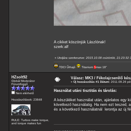
A cikket köszönjük Lászlónak!
szerk:alf
«
Utoljára szerkesztve: 2015.10.08 csütörtök, 21:23:32 í
TDCI Űrhajó
Titanium
S
max 18"
HZsolt92
Válasz: MK3 / Fékolajcserélő kés
Globál Moderátor
«
Új hozzászólás #1 Dátum:
2011.08.26 pén
Fórumfüggő
Használat utáni tisztitás és tárolás:
Nem elérhető
A készüléket használat után, ajánlatos egy kis
Hozzászólások: 23848
következő használatig. Ha nem ezt teszed, a 
és a következő használatnál lerontja az új fék
RULE: Turbos make torque,
and torque makes fun