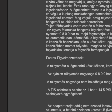
elzáró váltót és meg várjuk, amíg a nyomás 
olajnak kell lennie. Ezek után egy műanyag c
légtelenítéshez. A légtelenítést most is a leg
és végül a kuplung munkahenger, sorrendben. 
légtelenítő csavart. Meg várjuk, amíg teljesen
hengernél az előbb felsorolt sorrendben.
Teljes fékfolyadék csere esetén a felhasznál
Az egyes fékmunka hengerek légtelenítése u
nyomást 0.8-0.9 bar-ra, majd folytathatjuk a lé
az automatikusan utántöltődik a légtelenítő k
A készülék használata után a készüléket, egy 
készülékben maradt folyadék, magába szívja 
folyadékkal lerontja a folyadék forráspontját.
Fontos Figyelmeztetések:
-A túlnyomást a légtelenítő készülékben, ko
- Az ajánlott túlnyomás nagysága 0.8-0.9 bar
-A túlnyomás nagysága nem haladhatja meg
- A TIS adatbázis szerint az 1 bar ~ 14.5 P
szabályozó egységében!
- Az adapter tetejét addig nem szabad lecsav
szüntettük, a feltöltő szelepen keresztül! (N