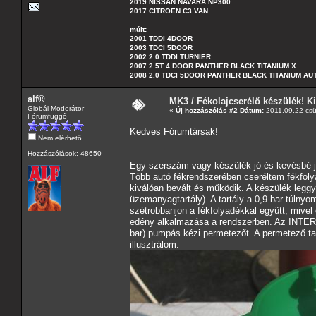
2019 NISSAN NAVARA NP300
2017 CITROEN C3 VAN
múlt:
2001 TDDI 4DOOR
2003 TDCI 5DOOR
2002 2.0 TDDI TURNIER
2007 2.5T 4 DOOR PANTHER BLACK TITANIUM X
2008 2.0 TDCI 5DOOR PANTHER BLACK TITANIUM A
alf®
MK3 / Fékolajcserélő készülék! Ki
Globál Moderátor
«
Új hozzászólás #2 Dátum:
2011.09.22 csü
Fórumfüggő
Kedves Fórumtársak!
Nem elérhető
Hozzászólások: 48650
Egy szerszám vagy készülék jó és kevésbé jó 
Több autó fékrendszerében cseréltem fékfolya
kiválóan bevált és működik. A készülék leggy
üzemanyagtartály). A tartály a 0,9 bar túlnyo
szétrobbanjon a fékfolyadékkal együtt, mive
edény alkalmazása a rendszerben. Az INTERS
bar) pumpás kézi permetezőt. A permetező tar
illusztrálom.