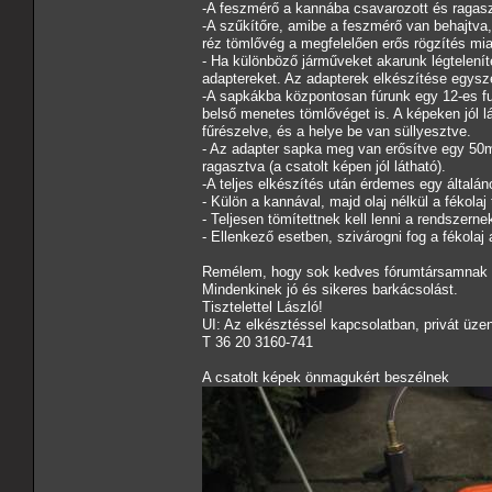
-A feszmérő a kannába csavarozott és ragasz
-A szűkítőre, amibe a feszmérő van behajtva,
réz tömlővég a megfelelően erős rögzítés mia
- Ha különböző járműveket akarunk légteleníte
adaptereket. Az adapterek elkészítése egysz
-A sapkákba központosan fúrunk egy 12-es fur
belső menetes tömlővéget is. A képeken jól l
fűrészelve, és a helye be van süllyesztve.
- Az adapter sapka meg van erősítve egy 50
ragasztva (a csatolt képen jól látható).
-A teljes elkészítés után érdemes egy általá
- Külön a kannával, majd olaj nélkül a fékolaj 
- Teljesen tömítettnek kell lenni a rendszerne
- Ellenkező esetben, szivárogni fog a fékolaj 
Remélem, hogy sok kedves fórumtársamnak si
Mindenkinek jó és sikeres barkácsolást.
Tisztelettel László!
UI: Az elkésztéssel kapcsolatban, privát üze
T 36 20 3160-741
A csatolt képek önmagukért beszélnek