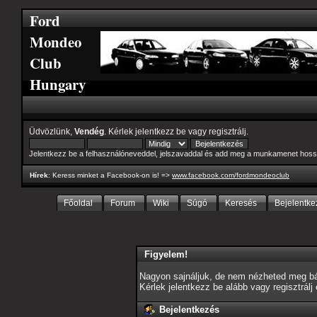
Ford
Mondeo
Club
Hungary
Üdvözlünk,
Vendég
. Kérlek
jelentkezz be
vagy
regisztrálj
.
Jelentkezz be a felhasználóneveddel, jelszavaddal és add meg a munkamenet hoss
Hírek
: Keress minket a Facebook-on is! =>
www.facebook.com/fordmondeoclub
Főoldal
Forum
Wiki
Súgó
Keresés
Bejelentke
Figyelem!
Nagyon sajnáljuk, de nem nézheted meg bár
Kérlek jelentkezz be alább vagy
regisztrálj
Bejelentkezés