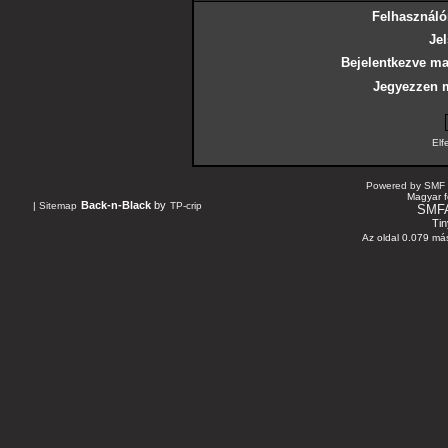
Felhasználó
Jel
Bejelentkezve ma
Jegyezzen 
Elf
Powered by SMF 
Magyar f
Back-n-Black
by
|
Sitemap
TP-crip
SMF
Tin
Az oldal 0.079 más