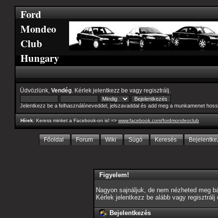
Ford
Mondeo
Club
Hungary
Üdvözlünk,
Vendég
. Kérlek
jelentkezz be
vagy
regisztrálj
.
Jelentkezz be a felhasználóneveddel, jelszavaddal és add meg a munkamenet hoss
Hírek
: Keress minket a Facebook-on is! =>
www.facebook.com/fordmondeoclub
Főoldal
Forum
Wiki
Súgó
Keresés
Bejelentke
Figyelem!
Nagyon sajnáljuk, de nem nézheted meg bár
Kérlek jelentkezz be alább vagy
regisztrálj
Bejelentkezés