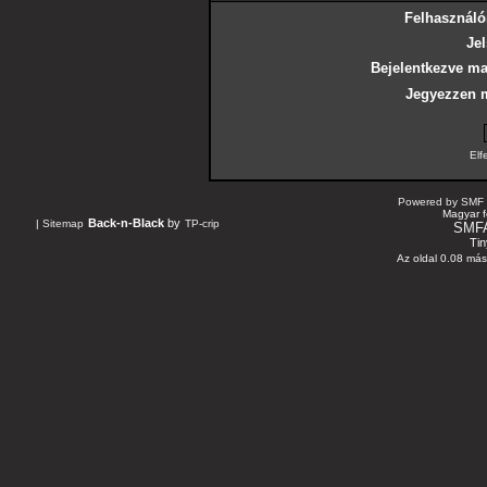
Felhasználó
Jel
Bejelentkezve ma
Jegyezzen 
Elf
Powered by SMF 
Magyar f
Back-n-Black
by
|
Sitemap
TP-crip
SMF
Tin
Az oldal 0.08 máso