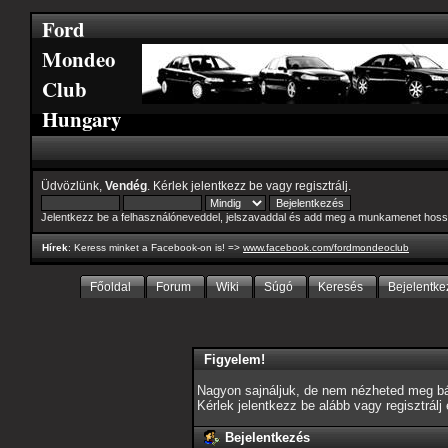
Ford
Mondeo
Club
Hungary
Üdvözlünk,
Vendég
. Kérlek
jelentkezz be
vagy
regisztrálj
.
Jelentkezz be a felhasználóneveddel, jelszavaddal és add meg a munkamenet hoss
Hírek
: Keress minket a Facebook-on is! =>
www.facebook.com/fordmondeoclub
Főoldal
Forum
Wiki
Súgó
Keresés
Bejelentke
Figyelem!
Nagyon sajnáljuk, de nem nézheted meg bár
Kérlek jelentkezz be alább vagy
regisztrálj
Bejelentkezés