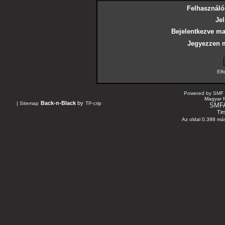
Felhasználó
Jel
Bejelentkezve ma
Jegyezzen 
Elf
Powered by SMF 
Magyar f
Back-n-Black
by
|
Sitemap
TP-crip
SMF
Tin
Az oldal 0.398 más