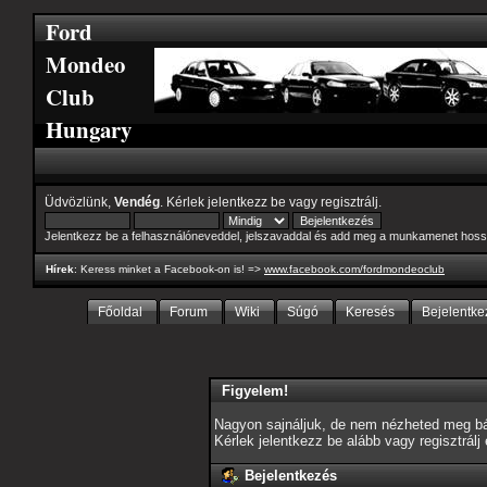
Ford
Mondeo
Club
Hungary
Üdvözlünk,
Vendég
. Kérlek
jelentkezz be
vagy
regisztrálj
.
Jelentkezz be a felhasználóneveddel, jelszavaddal és add meg a munkamenet hoss
Hírek
: Keress minket a Facebook-on is! =>
www.facebook.com/fordmondeoclub
Főoldal
Forum
Wiki
Súgó
Keresés
Bejelentke
Figyelem!
Nagyon sajnáljuk, de nem nézheted meg bár
Kérlek jelentkezz be alább vagy
regisztrálj
Bejelentkezés