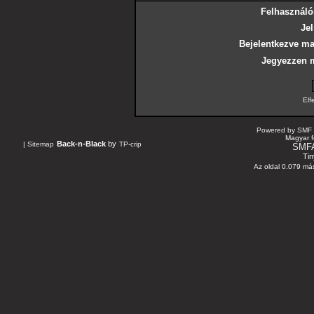
Felhasználó
Jel
Bejelentkezve ma
Jegyezzen 
Elf
Powered by SMF 
Magyar f
Back-n-Black
by
|
Sitemap
TP-crip
SMF
Tin
Az oldal 0.079 más