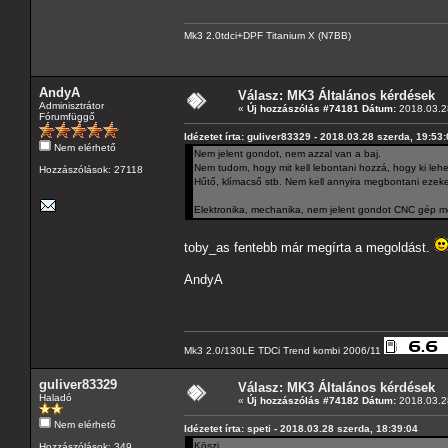
Mk3 2.0tdci+DPF Titanium X (N7BB)
AndyA
Válasz: MK3 Általános kérdések
Adminisztrátor
«
Új hozzászólás #74181 Dátum:
2018.03.28
Fórumfüggő
Idézetet írta: guliver83329 - 2018.03.28 szerda, 19:53
Nem elérhető
Nem jelent gondot, nem azzal van a baj.
Nem tudom, hogy mit kell lebontani hozzá, hogy ki lehe
Hozzászólások: 27118
Hűtő, klímacső stb. Nem kell annyira megbontani ezeket
Elektronika, mechanika, nem jelent gondot CNC gép me
toby_as fentebb már megírta a megoldást.
AndyA
Mk3 2.0/130LE TDCi Trend kombi 2006/11
guliver83329
Válasz: MK3 Általános kérdések
Haladó
«
Új hozzászólás #74182 Dátum:
2018.03.28
Nem elérhető
Idézetet írta: speti - 2018.03.28 szerda, 18:39:04
Köszi.
Hozzászólások: 349