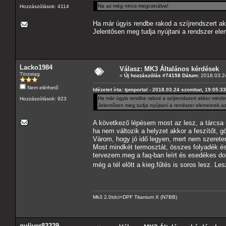
Na az még nincs megcsinálva!
Hozzászólások: 4114
Ha már úgyis rendbe rakod a szíjrendszert 
Jelentősen meg tudja nyújtani a rendszer elem
Lacko1984
Válasz: MK3 Általános kérdések
Törzstag
«
Új hozzászólás #74158 Dátum:
2018.03.24
Nem elérhető
Idézetet írta: tpmportal - 2018.03.24 szombat, 19:05:33
Ha már úgyis rendbe rakod a szíjrendszert akkor min
Hozzászólások: 923
Jelentősen meg tudja nyújtani a rendszer elemeinek az 
A következő lépésem most az lesz, a tárcsa új
ha nem változik a helyzet akkor a feszítőt, g
Várom, hogy jó idő legyen, mert nem szeret
Most mindkét termosztát, összes folyadék és s
tervezem.meg a faq-ban leírt és esedékes dol
még a tél előtt a kieg.fűtés is soros lesz.
Mk3 2.0tdci+DPF Titanium X (N7BB)
guliver83329