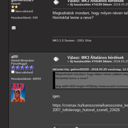
Válasz: MK3 Általános kérdések
Haladó
«
Új hozzászólás #74159 Dátum:
2018.03.25
Nem elérhető
Megtudnátok mondani, hogy milyen néven tal
Homlokfal lenne a neve?
Hozzászólások: 349
MK3 2.0 Duratec - 2001 Ghia
alf®
Válasz: MK3 Általános kérdések
Globál Moderátor
«
Új hozzászólás #74160 Dátum:
2018.03.25
Fórumfüggő
Idézetet írta: guliver83329 - 2018.03.25 vasárnap, 12:
Nem elérhető
Megtudnátok mondani, hogy milyen néven találom meg 
Homlokfal lenne a neve?
Hozzászólások: 48650
[img width=800 height=435]http://www.scratch.hu/mond
igen.
https://cromax.hu/karosszeria/karosszeria_
2007_toltolevego_hutovel_szerelt_23426