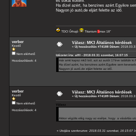
és sokat költeni.
Ha dízel azért, ha benzines azért.Egyikre s
Nagyon jó autó,de eljárt felette az idő.
TDCI Űrhajó
Titanium
S
max 18"
verber
Válasz: MK3 Általános kérdések
Kezdő
«
Új hozzászólás #74188 Dátum:
2018.03.31
Nem elérhető
Idézetet írta: alf® - 2018.03.31 szombat, 16:07:15
már amit kapsz mk3 ból, azt az autót 17éve találták ki.
Hozzászólások: 4
Ha dízel azért, ha benzines azért.Egyikre sem keveseb
Nagyon jó autó,de eljárt felette az idő.
verber
Válasz: MK3 Általános kérdések
Kezdő
«
Új hozzászólás #74189 Dátum:
2018.03.31
Nem elérhető
Válasz
Hozzászólások: 4
Akkor végülis elég nagy az esélye, hogy a vásárlás után
«
Utoljára szerkesztve: 2018.03.31 szombat, 16:15:07 ír