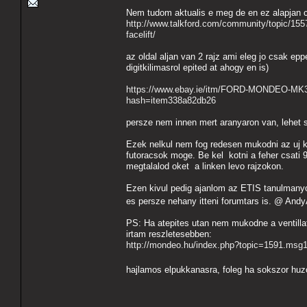
Nem tudom aktualis e meg de en ez alapjan c
http://www.talkford.com/community/topic/1557
facelift/
az oldal aljan van 2 rajz ami eleg jo csak ep
digitkilimasrol epited at ahogy en is)
https://www.ebay.ie/itm/FORD-MONDEO-M
hash=item338a82db26
persze nem innen mert aranyaron van, lehet so
Ezek nelkul nem fog redesen mukodni az uj kl
futoracsok moge. Be kel kotni a feher csati
megtalalod oket a linken levo rajzokon.
Ezen kivul pedig ajanlom az ETIS tanulmanyo
es persze nehany itteni forumtars is. @ A
PS: Ha atepites utan nem mukodne a ventillat
irtam reszletesebben:
http://mondeo.hu/index.php?topic=1591.ms
hajlamos elpukkanasra, foleg ha sokszor huzog