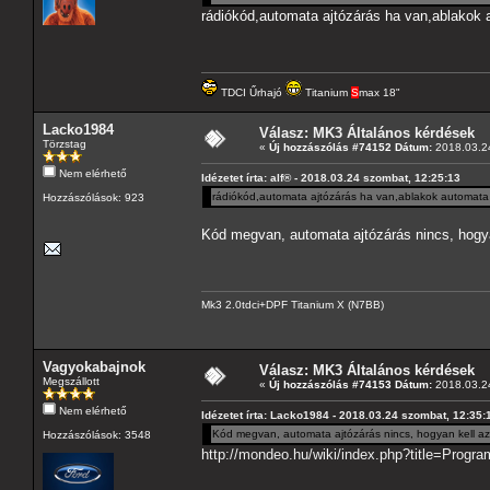
rádiókód,automata ajtózárás ha van,ablakok
TDCI Űrhajó
Titanium
S
max 18"
Lacko1984
Válasz: MK3 Általános kérdések
Törzstag
«
Új hozzászólás #74152 Dátum:
2018.03.24
Nem elérhető
Idézetet írta: alf® - 2018.03.24 szombat, 12:25:13
rádiókód,automata ajtózárás ha van,ablakok automata
Hozzászólások: 923
Kód megvan, automata ajtózárás nincs, hogya
Mk3 2.0tdci+DPF Titanium X (N7BB)
Vagyokabajnok
Válasz: MK3 Általános kérdések
Megszállott
«
Új hozzászólás #74153 Dátum:
2018.03.24
Nem elérhető
Idézetet írta: Lacko1984 - 2018.03.24 szombat, 12:35:
Kód megvan, automata ajtózárás nincs, hogyan kell az
Hozzászólások: 3548
http://mondeo.hu/wiki/index.php?title=P