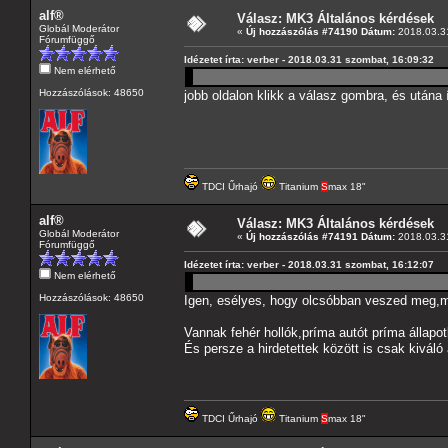
alf®
Válasz: MK3 Általános kérdések
Globál Moderátor
«
Új hozzászólás #74190 Dátum:
2018.03.31
Fórumfüggő
Idézetet írta: verber - 2018.03.31 szombat, 16:09:32
Nem elérhető
Hozzászólások: 48650
jobb oldalon klikk a válasz gombra, és utána 
TDCI Űrhajó
Titanium
S
max 18"
alf®
Válasz: MK3 Általános kérdések
Globál Moderátor
«
Új hozzászólás #74191 Dátum:
2018.03.31
Fórumfüggő
Idézetet írta: verber - 2018.03.31 szombat, 16:12:07
Nem elérhető
Hozzászólások: 48650
Igen, esélyes, hogy olcsóbban veszed meg,mi
Vannak fehér hollók,príma autót príma állapo
És persze a hirdetettek között is csak kiváló
TDCI Űrhajó
Titanium
S
max 18"