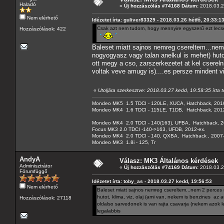
Haladó
«
Új hozzászólás #74168 Dátum:
2018.03.2
Nem elérhető
Idézetet írta: guliver83329 - 2018.03.26 hétfő, 20:33:1
Csak azt nem tudom, hogy mennyire egyszerű ezt lecse
Hozzászólások: 422
Baleset miatt sajnos nemreg csereltem...nem 2
nogyogyasz vagy talan anelkul is mehet) huto
ott megy a cso, zarszerkezetet at kel csereln
voltak veve amugy is)....es persze mindent v
«
Utoljára szerkesztve: 2018.03.27 kedd, 19:58:35 írta 
Mondeo MK5 1.5 TDCI - 120LE, XUCA, Hatchback, 201
Mondeo MK4 1.6 TDCI - 115LE, T1DB, Hatchback, 201
Mondeo MK4 2.0 TDCI - 140(163), UFBA, Hatchback, 2
Focus MK3 2.0 TDCI -140->163, UFDB, 2012-ex.
Mondeo MK4 2.0 TDCI - 140, QXBA, Hatchback , 2007-
Mondeo MK3 1.8i - 125, Tr
AndyA
Válasz: MK3 Általános kérdések
Adminisztrátor
«
Új hozzászólás #74169 Dátum:
2018.03.2
Fórumfüggő
Idézetet írta: toby_as - 2018.03.27 kedd, 19:56:53
Nem elérhető
Baleset miatt sajnos nemreg csereltem...nem 2 perces m
hutot, klima, viz, olaj (ami van, nekem is benzines az a
Hozzászólások: 27118
oldalso sarvedonek is van rajta csavarja (nekem azok le
legalabbis