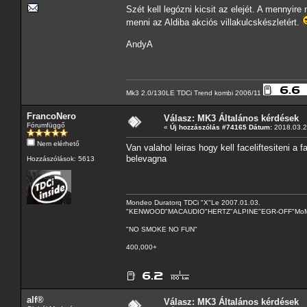
Szét kell legózni kicsit az elejét. A mennyir
menni az Aldiba akciós villakulcskészletért.
AndyA
Mk3 2.0/130LE TDCi Trend kombi 2006/11
FrancoNero
Válasz: MK3 Általános kérdések
Fórumfüggő
«
Új hozzászólás #74165 Dátum:
2018.03.2
Nem elérhető
Van valahol leiras hogy kell faceliftesiteni 
belevagna
Hozzászólások: 5613
Mondeo Duratorq TDCi "X"Le 2007.01.03.
"KENWOOD"MACAUDIO"HERTZ"ALPINE"EGR-OFF"MoMo C
"NO SMOKE NO FUN"
400,000+
alf®
Válasz: MK3 Általános kérdések