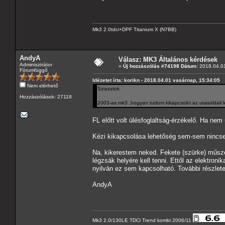
Mk3 2.0tdci+DPF Titanium X (N7BB)
AndyA
Válasz: MK3 Általános kérdések
Adminisztrátor
«
Új hozzászólás #74198 Dátum:
2018.04.01
Fórumfüggő
Idézetet írta: korikn - 2018.04.01 vasárnap, 15:34:05
Nem elérhető
Sziasztok
Hozzászólások: 27118
2003-as mk3 ,hogyan tudom kikapcsolni az utasoldali l
FL előtt volt ülésfoglaltság-érzékelő. Ha nem 
Kézi kikapcsolása lehetőség sem-sem nincs
Na, kikerestem neked. Fekete (szürke) műsze
légzsák helyére kell tenni. Ettől az elektron
nyilván ez sem kapcsolható. További részlete
AndyA
Mk3 2.0/130LE TDCi Trend kombi 2006/11