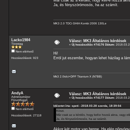
Már csak az a kérdés, hogy kell-e hozzá ak
Ja, és fényszórómosós, ha az számít.
MK3 2.0 TDCi GHIA Kombi 2006 130Le
Lacko1984
Válasz: MK3 Általános kérdések
Törzstag
«
Új hozzászólás #74176 Dátum:
2018.03.28
Nem elérhető
Hi!
Erröl jut eszembe, hogyan lehet házilag a lá
Hozzászólások: 923
Mk3 2.0tdci+DPF Titanium X (N7BB)
AndyA
Válasz: MK3 Általános kérdések
Adminisztrátor
«
Új hozzászólás #74177 Dátum:
2018.03.28
Fórumfüggő
Idézetet írta: speti - 2018.03.28 szerda, 18:39:04
Nem elérhető
Köszi.
Már csak az a kérdés, hogy kell-e hozzá akna, vagy 
Hozzászólások: 27118
Ja, és fényszórómosós, ha az számít.
Akkor két motor van benne. Ha elég nőgyógyá