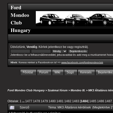
Ford
Mondeo
Club
Hungary
Üdvözlünk,
Vendég
. Kérlek
jelentkezz be
vagy
regisztrálj
.
Jelentkezz be a felhasználóneveddel, jelszavaddal és add meg a munkamenet hoss
Hírek
: Keress minket a Facebook-on is! =>
www.facebook.com/fordmondeoclub
Főoldal
Forum
Wiki
Súgó
Keresés
Bejelentke
Ford Mondeo Club Hungary
>
Szakmai fórum
>
Mondeo III.
>
MK3 Általános kér
Oldalak:
1
...
1477
1478
1479
1480
1481
1482
1483
[
1484
]
1485
1486
1487
Szerző
Téma: MK3 Általános kérdések (Megtekintve 
0 Felhasználó és 45 vendég van a témában