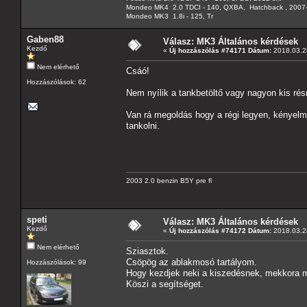
Mondeo MK4 2.0 TDCI - 140, QXBA, Hatchback , 2007-
Mondeo MK3 1.8i - 125, Tr
Gaben88
Válasz: MK3 Általános kérdések
Kezdő
«
Új hozzászólás #74171 Dátum:
2018.03.28
Nem elérhető
Csáó!
Hozzászólások: 62
Nem nyílik a tankbetöltő vagy nagyon kis rés
Van rá megoldás hogy a régi legyen, kényelm
tankolni.
2003 2.0 benzin B5Y pre fl
speti
Válasz: MK3 Általános kérdések
Kezdő
«
Új hozzászólás #74172 Dátum:
2018.03.28
Nem elérhető
Sziasztok.
Csöpög az ablakmosó tartályom.
Hozzászólások: 99
Hogy kezdjek neki a kiszedésnek, mekkora 
Köszi a segítséget.