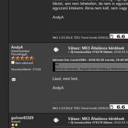
lököst, ami nem lehetetlen, de nem is egysze
egyszerű kitekerni. Akna nem kell, nem vagy 
AndyA
Mk3 2.0/130LE TDCi Trend kombi 2006/11
AndyA
Válasz: MK3 Általános kérdések
Adminisztrátor
«
Új hozzászólás #74178 Dátum:
2018.03.28
Fórumfüggő
Idézetet írta: Lacko1984 - 2018.03.28 szerda, 19:40:25
Nem elérhető
Hi!
Erröl jut eszembe, hogyan lehet házilag a lámpamosó m
Hozzászólások: 27118
Lásd, mint fent.
AndyA
Mk3 2.0/130LE TDCi Trend kombi 2006/11
guliver83329
Válasz: MK3 Általános kérdések
Haladó
«
Új hozzászólás #74179 Dátum:
2018.03.28