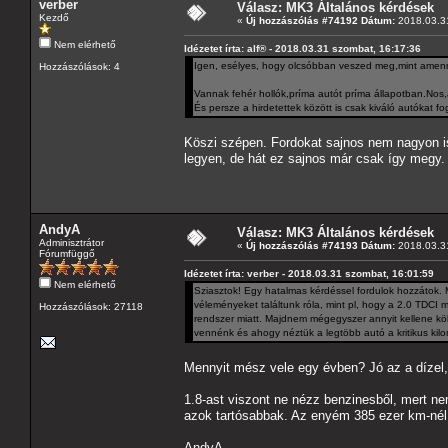
verber
Válasz: MK3 Általános kérdések
Kezdő
«
Új hozzászólás #74192 Dátum:
2018.03.31
Nem elérhető
Idézetet írta: alf® - 2018.03.31 szombat, 16:17:36
Igen, esélyes, hogy olcsóbban veszed meg,mint amennyi
Hozzászólások: 4
Vannak fehér hollók,príma autót príma állapotban.Nos,
És persze a hirdetettek között is csak kiváló autókat f
Köszi szépen. Fordokat sajnos nem nagyon ism
legyen, de hát ez sajnos már csak így megy.
AndyA
Válasz: MK3 Általános kérdések
Adminisztrátor
«
Új hozzászólás #74193 Dátum:
2018.03.31
Fórumfüggő
Idézetet írta: verber - 2018.03.31 szombat, 16:01:59
Nem elérhető
Sziasztok! Egy hatalmas kérdéssel fordulok hozzátok
véleményeket találtunk róla, mint pl, hogy a 2.0 TDCI
Hozzászólások: 27118
rendszer miatt. Majdnem mégegyszer annyit kellene köl
vennénk és ahogy néztük a legtöbb autó a kritikus k
Mennyit mész vele egy évben? Jó az a dízel
1.8-ast viszont ne nézz benzinesből, mert n
azok tartósabbak. Az enyém 385 ezer km-nél 
AndyA