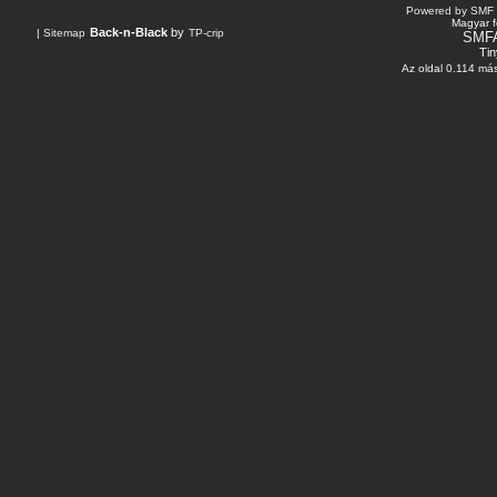
Powered by SMF 
Magyar f
Back-n-Black
by
|
Sitemap
TP-crip
SMF
Tin
Az oldal 0.114 más