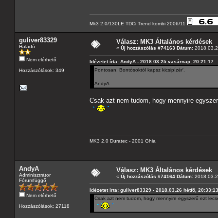
Mk3 2.0/130LE TDCi Trend kombi 2006/11
guliver83329
Válasz: MK3 Általános kérdések
Haladó
«
Új hozzászólás #74163 Dátum:
2018.03.26
Nem elérhető
Idézetet írta: AndyA - 2018.03.25 vasárnap, 20:21:17
Pontosan. Bontósoktól kapsz kicsipízér'.
Hozzászólások: 349
AndyA
Csak azt nem tudom, hogy mennyire egyszerű 
MK3 2.0 Duratec - 2001 Ghia
AndyA
Válasz: MK3 Általános kérdések
Adminisztrátor
«
Új hozzászólás #74164 Dátum:
2018.03.2
Fórumfüggő
Idézetet írta: guliver83329 - 2018.03.26 hétfő, 20:33:1
Nem elérhető
Csak azt nem tudom, hogy mennyire egyszerű ezt lecse
Hozzászólások: 27118