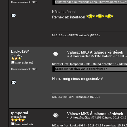
http://mondeo.hu/wiki/index.php?title=Programoz
Hozzászólások: 923
Köszi szépen!
Remek az interface!
Mk3 2.0tdci+DPF Titanium X (N7BB)
Lacko1984
Válasz: MK3 Általános kérdések
Törzstag
«
Új hozzászólás #74156 Dátum:
2018.03.24
Nem elérhető
Idézetet írta: tpmportal - 2018.03.24 szombat, 12:50:36
Szabadonfutósítva van a generátorod?
Hozzászólások: 923
Na az még nincs megcsinálva!
Mk3 2.0tdci+DPF Titanium X (N7BB)
tpmportal
Válasz: MK3 Általános kérdések
Megszállott
«
Új hozzászólás #74157 Dátum:
2018.03.24
Nem elérhető
Idézetet írta: Lacko1984 - 2018.03.24 szombat, 15:29: