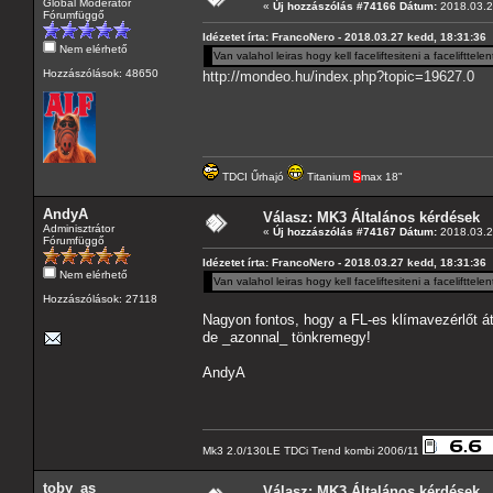
Globál Moderátor
«
Új hozzászólás #74166 Dátum:
2018.03.2
Fórumfüggő
Idézetet írta: FrancoNero - 2018.03.27 kedd, 18:31:36
Nem elérhető
Van valahol leiras hogy kell faceliftesiteni a facelift
Hozzászólások: 48650
http://mondeo.hu/index.php?topic=19627.0
TDCI Űrhajó
Titanium
S
max 18"
AndyA
Válasz: MK3 Általános kérdések
Adminisztrátor
«
Új hozzászólás #74167 Dátum:
2018.03.2
Fórumfüggő
Idézetet írta: FrancoNero - 2018.03.27 kedd, 18:31:36
Nem elérhető
Van valahol leiras hogy kell faceliftesiteni a facelift
Hozzászólások: 27118
Nagyon fontos, hogy a FL-es klímavezérlőt á
de _azonnal_ tönkremegy!
AndyA
Mk3 2.0/130LE TDCi Trend kombi 2006/11
toby_as
Válasz: MK3 Általános kérdések