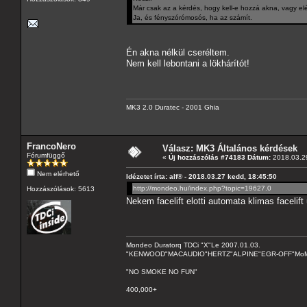
Már csak az a kérdés, hogy kell-e hozzá akna, vagy 
Ja, és fényszórómosós, ha az számít.
Én akna nélkül cseréltem.
Nem kell lebontani a lökhárítót!
MK3 2.0 Duratec - 2001 Ghia
FrancoNero
Válasz: MK3 Általános kérdések
Fórumfüggő
«
Új hozzászólás #74183 Dátum:
2018.03.29
Nem elérhető
Idézetet írta: alf® - 2018.03.27 kedd, 18:45:50
http://mondeo.hu/index.php?topic=19627.0
Hozzászólások: 5613
Nekem facelift elotti automata klimas facelift
Mondeo Duratorq TDCi "X"Le 2007.01.03.
"KENWOOD"MACAUDIO"HERTZ"ALPINE"EGR-OFF"MoMo C
"NO SMOKE NO FUN"
400,000+