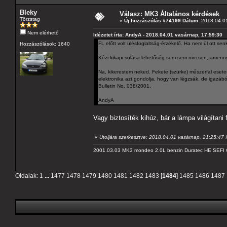
Bleky
Válasz: MK3 Általános kérdések
Törzstag
«
Új hozzászólás #74199 Dátum:
2018.04.01
Nem elérhető
Idézetet írta: AndyA - 2018.04.01 vasárnap, 17:59:30
FL előtt volt ülésfoglaltság-érzékelő. Ha nem ül ott senk
Hozzászólások: 1640
Kézi kikapcsolása lehetőség sem-sem nincsen, amenny
Na, kikerestem neked. Fekete (szürke) műszerfal esete
elektronika azt gondolja, hogy van légzsák, de igazábó
Bulletin No. 038/2001.
AndyA
Vagy biztosíték kihúz, bár a lámpa világítani
«
Utoljára szerkesztve: 2018.04.01 vasárnap, 21:25:47 í
2001.03.03 MK3 mondeo 2.0L benzin Duratec HE SEFI 
Oldalak:
1
...
1477
1478
1479
1480
1481
1482
1483
[
1484
]
1485
1486
1487