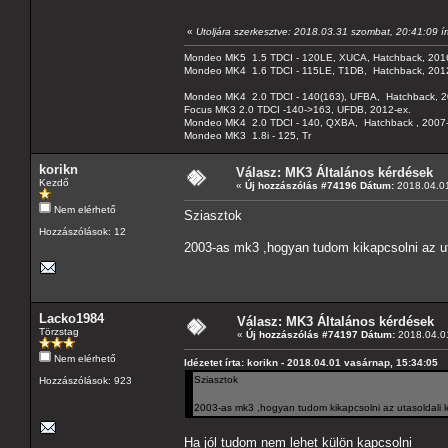
«
Utoljára szerkesztve: 2018.03.31 szombat, 20:41:09 í
Mondeo MK5 1.5 TDCI - 120LE, XUCA, Hatchback, 201
Mondeo MK4 1.6 TDCI - 115LE, T1DB, Hatchback, 201
Mondeo MK4 2.0 TDCI - 140(163), UFBA, Hatchback, 2
Focus MK3 2.0 TDCI -140->163, UFDB, 2012-ex.
Mondeo MK4 2.0 TDCI - 140, QXBA, Hatchback , 2007-
Mondeo MK3 1.8i - 125, Tr
korikn
Válasz: MK3 Általános kérdések
Kezdő
«
Új hozzászólás #74196 Dátum:
2018.04.01
Nem elérhető
Sziasztok
Hozzászólások: 12
2003-as mk3 ,hogyan tudom kikapcsolni az uta
Lacko1984
Válasz: MK3 Általános kérdések
Törzstag
«
Új hozzászólás #74197 Dátum:
2018.04.01
Nem elérhető
Idézetet írta: korikn - 2018.04.01 vasárnap, 15:34:05
Sziasztok
Hozzászólások: 923
2003-as mk3 ,hogyan tudom kikapcsolni az utasoldali l
Ha jól tudom nem lehet külön kapcsolni