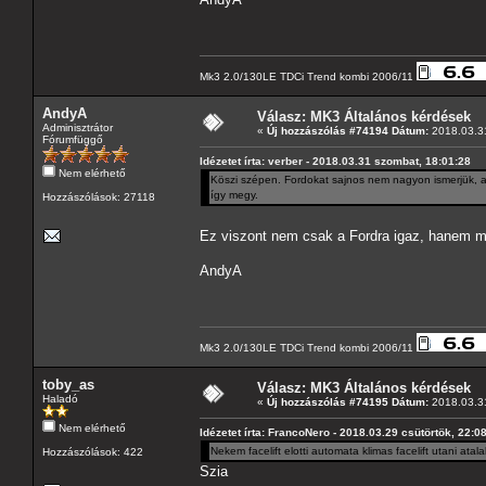
Mk3 2.0/130LE TDCi Trend kombi 2006/11
AndyA
Válasz: MK3 Általános kérdések
Adminisztrátor
«
Új hozzászólás #74194 Dátum:
2018.03.31
Fórumfüggő
Idézetet írta: verber - 2018.03.31 szombat, 18:01:28
Nem elérhető
Köszi szépen. Fordokat sajnos nem nagyon ismerjük, az
így megy.
Hozzászólások: 27118
Ez viszont nem csak a Fordra igaz, hanem 
AndyA
Mk3 2.0/130LE TDCi Trend kombi 2006/11
toby_as
Válasz: MK3 Általános kérdések
Haladó
«
Új hozzászólás #74195 Dátum:
2018.03.31
Nem elérhető
Idézetet írta: FrancoNero - 2018.03.29 csütörtök, 22:0
Nekem facelift elotti automata klimas facelift utani atal
Hozzászólások: 422
Szia