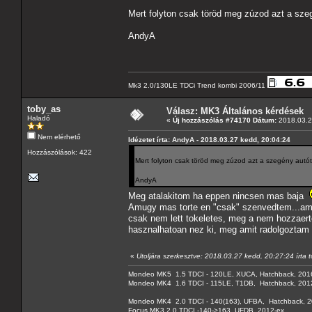
Mert folyton csak töröd meg zúzod azt a sze
AndyA
Mk3 2.0/130LE TDCi Trend kombi 2006/11
toby_as
Válasz: MK3 Általános kérdések
Haladó
«
Új hozzászólás #74170 Dátum:
2018.03.2
Nem elérhető
Idézetet írta: AndyA - 2018.03.27 kedd, 20:04:24
Hozzászólások: 422
Mert folyton csak töröd meg zúzod azt a szegény autót
AndyA
Meg atalakitom ha eppen nincsen mas baja
Amugy mas torte en "csak" szenvedtem...amu
csak nem lett tokeletes, meg a nem hozzaerto 
hasznalhatoan nez ki, meg amit radolgoztam 
«
Utoljára szerkesztve: 2018.03.27 kedd, 20:27:24 írta 
Mondeo MK5 1.5 TDCI - 120LE, XUCA, Hatchback, 201
Mondeo MK4 1.6 TDCI - 115LE, T1DB, Hatchback, 201
Mondeo MK4 2.0 TDCI - 140(163), UFBA, Hatchback, 2
Focus MK3 2.0 TDCI -140->163, UFDB, 2012-ex.