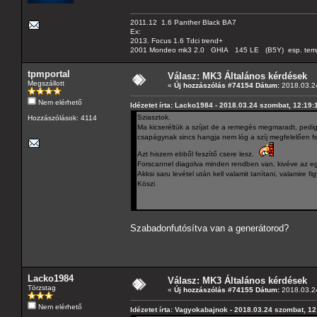
2011.12 1.6 Panther Black BA7
Ex:
2013. Focus 1.6 Tdci trend+
2001 Mondeo mk3 2.0 GHIA 145 LE (B5Y) esp. tempom
tpmportal
Válasz: MK3 Általános kérdések
Megszállott
«
Új hozzászólás #74154 Dátum:
2018.03.24
Nem elérhető
Idézetet írta: Lacko1984 - 2018.03.24 szombat, 12:19:
Sziasztok.
Hozzászólások: 4114
Ma kicseréltük a szíjat de a remegés megmaradt, pedi
csapágynak sincs hangja nem lóg a szíj megfelelően fes
Azt hiszem ebből feszítő csere lesz.
Forscannel diagolva minden rendben van, kivéve az eg
Akksi saru levétel után kell valamit tanítani, valamire fi
Köszi
Szabadonfutósítva van a generátorod?
Lacko1984
Válasz: MK3 Általános kérdések
Törzstag
«
Új hozzászólás #74155 Dátum:
2018.03.24
Nem elérhető
Idézetet írta: Vagyokabajnok - 2018.03.24 szombat, 12