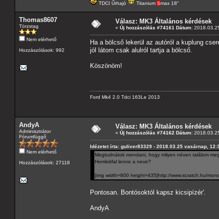
TDCI Űrhajó
Titanium
S
max 18"
Thomas8607
Válasz: MK3 Általános kérdések
Törzstag
«
Új hozzászólás #74161 Dátum:
2018.03.25
Nem elérhető
Ha a bölcső lekerül az autóról a kuplung csere 
jól látom csak alulról tartja a bölcső.
Hozzászólások: 992
Köszönöm!
Ford Mk4 2.0 Tdci 163Le 2013
AndyA
Válasz: MK3 Általános kérdések
Adminisztrátor
«
Új hozzászólás #74162 Dátum:
2018.03.25
Fórumfüggő
Idézetet írta: guliver83329 - 2018.03.25 vasárnap, 12:
Nem elérhető
Megtudnátok mondani, hogy milyen néven találom meg 
Homlokfal lenne a neve?
Hozzászólások: 27118
[img width=800 height=435]http://www.scratch.hu/mond
Pontosan. Bontósoktól kapsz kicsipízér'.
AndyA