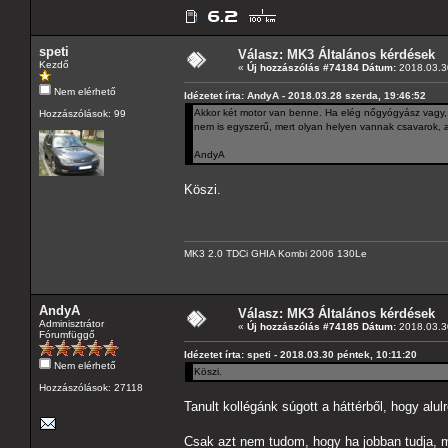
speti
Válasz: MK3 Általános kérdések
Kezdő
«
Új hozzászólás #74184 Dátum:
2018.03.30
Nem elérhető
Idézetet írta: AndyA - 2018.03.28 szerda, 19:46:52
Akkor két motor van benne. Ha elég nőgyógyász vagy, a
Hozzászólások: 99
nem is egyszerű, mert olyan helyen vannak csavarok, a
AndyA
Köszi.
MK3 2.0 TDCi GHIA Kombi 2006 130Le
AndyA
Válasz: MK3 Általános kérdések
Adminisztrátor
«
Új hozzászólás #74185 Dátum:
2018.03.30
Fórumfüggő
Idézetet írta: speti - 2018.03.30 péntek, 10:11:20
Nem elérhető
Köszi.
Hozzászólások: 27118
Tanult kollégánk súgott a háttérből, hogy alul
Csak azt nem tudom, hogy ha jobban tudja, mi