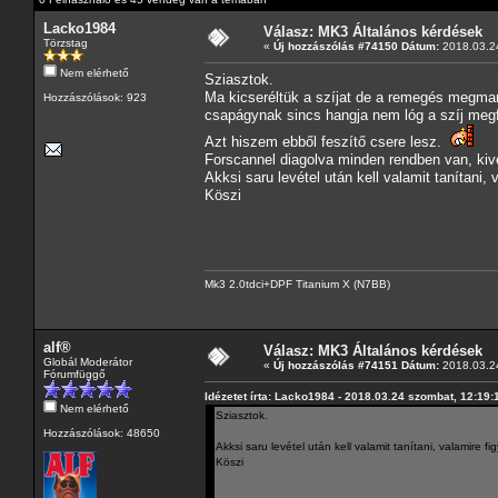
Lacko1984
Válasz: MK3 Általános kérdések
Törzstag
«
Új hozzászólás #74150 Dátum:
2018.03.24
Nem elérhető
Sziasztok.
Ma kicseréltük a szíjat de a remegés megmar
Hozzászólások: 923
csapágynak sincs hangja nem lóg a szíj megfe
Azt hiszem ebből feszítő csere lesz.
Forscannel diagolva minden rendben van, kiv
Akksi saru levétel után kell valamit tanítani, 
Köszi
Mk3 2.0tdci+DPF Titanium X (N7BB)
alf®
Válasz: MK3 Általános kérdések
Globál Moderátor
«
Új hozzászólás #74151 Dátum:
2018.03.24
Fórumfüggő
Idézetet írta: Lacko1984 - 2018.03.24 szombat, 12:19:
Nem elérhető
Sziasztok.
Hozzászólások: 48650
Akksi saru levétel után kell valamit tanítani, valamire fi
Köszi