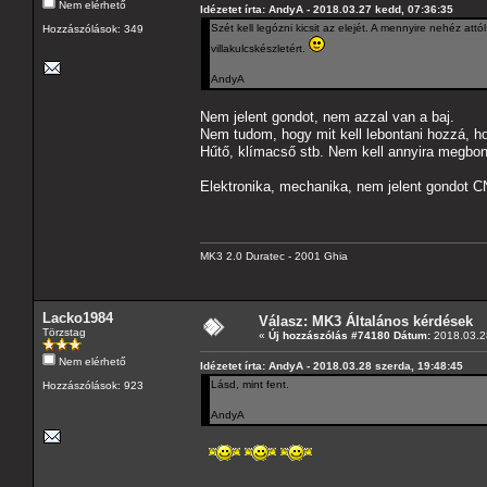
Nem elérhető
Idézetet írta: AndyA - 2018.03.27 kedd, 07:36:35
Szét kell legózni kicsit az elejét. A mennyire nehéz at
Hozzászólások: 349
villakulcskészletért.
AndyA
Nem jelent gondot, nem azzal van a baj.
Nem tudom, hogy mit kell lebontani hozzá, ho
Hűtő, klímacső stb. Nem kell annyira megbont
Elektronika, mechanika, nem jelent gondot C
MK3 2.0 Duratec - 2001 Ghia
Lacko1984
Válasz: MK3 Általános kérdések
Törzstag
«
Új hozzászólás #74180 Dátum:
2018.03.28
Nem elérhető
Idézetet írta: AndyA - 2018.03.28 szerda, 19:48:45
Lásd, mint fent.
Hozzászólások: 923
AndyA