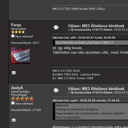
MK3 2.0 TDCi GHIA Kombi 2006 130Le
Ferqo
Válasz: MK3 Általános kérdések
Megszállott
«
Új hozzászólás #74173 Dátum:
2018.03.28
Nem elérhető
Idézetet írta: alf® - 2018.03.27 kedd, 18:45:50
http://mondeo.hu/index.php?topic=19627.0
Hozzászólások: 2817
ez így elég kevés.
Talkfordon van róla részletes cikk, most hírt
MKIV 2.0 TDCi 2014
Ex:MkIII TDDI 2001 Lalahun Editon
Ex: MkII 2.0 Ghia Turnier 1998
AndyA
Válasz: MK3 Általános kérdések
Adminisztrátor
«
Új hozzászólás #74174 Dátum:
2018.03.28
Fórumfüggő
Idézetet írta: speti - 2018.03.28 szerda, 17:44:16
Nem elérhető
Sziasztok.
Csöpög az ablakmosó tartályom.
Hozzászólások: 27118
Hogy kezdjek neki a kiszedésnek, mekkora művelet?
Köszi a segítséget.
Alighanem a szivattyú tömítőgyűrűje adta me