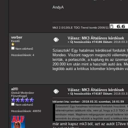
AndyA
Mk3 2.0/130LE TDCi Trend kombi 2006/11
verber
Válasz: MK3 Általános kérdések
Kezdő
«
Új hozzászólás #74186 Dátum:
2018.03.31
Nem elérhető
Sziasztok! Egy hatalmas kérdéssel fordulok
Mondeo. Viszont nagyon megoszló véleményeke
Hozzászólások: 4
leírták, a porlasztók, a kuplung és az üzem
200.000 km után mint a használt autó ára. M
legtöbb autó a kritikus kilométer környékén
alf®
Válasz: MK3 Általános kérdések
Globál Moderátor
«
Új hozzászólás #74187 Dátum:
2018.03.31
Fórumfüggő
Idézetet írta: verber - 2018.03.31 szombat, 16:01:59
Nem elérhető
Sziasztok! Egy hatalmas kérdéssel fordulok hozzátok
véleményeket találtunk róla, mint pl, hogy a 2.0 TDCI
Hozzászólások: 48650
rendszer miatt. Majdnem mégegyszer annyit kellene köl
vennénk és ahogy néztük a legtöbb autó a kritikus k
már amit kapsz mk3 ból, azt az autót 17éve t