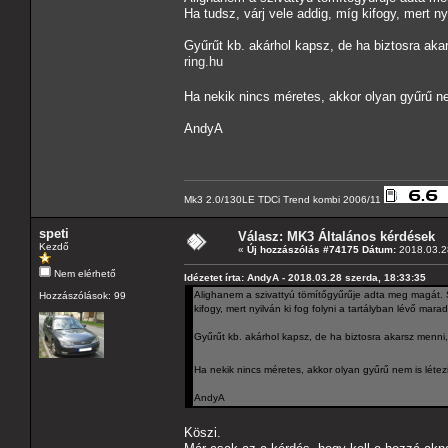
Ha tudsz, várj vele addig, míg kifogy, mert ny
Gyűrűt kb. akárhol kapsz, de ha biztosra aka
ring.hu
Ha nekik nincs méretes, akkor olyan gyűrű ne
AndyA
Mk3 2.0/130LE TDCi Trend kombi 2006/11
speti
Válasz: MK3 Általános kérdések
Kezdő
«
Új hozzászólás #74175 Dátum:
2018.03.28
Nem elérhető
Idézetet írta: AndyA - 2018.03.28 szerda, 18:33:35
Alighanem a szivattyú tömítőgyűrűje adta meg magát. Si
Hozzászólások: 99
kifogy, mert nyilván ki fog folyni a tartályban lévő marad
Gyűrűt kb. akárhol kapsz, de ha biztosra akarsz menni
Ha nekik nincs méretes, akkor olyan gyűrű nem is létez
AndyA
Köszi.