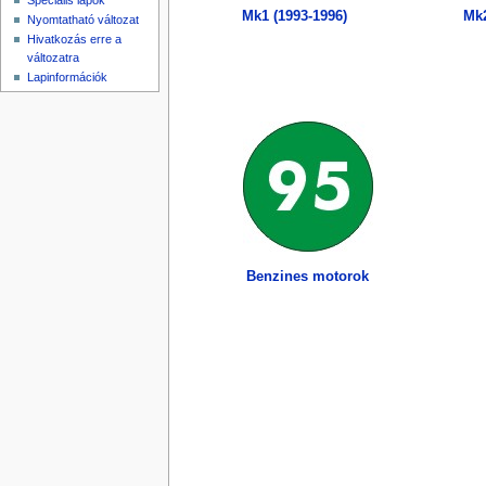
Speciális lapok
Mk1 (1993-1996)
Mk2
Nyomtatható változat
Hivatkozás erre a
változatra
Lapinformációk
Benzines motorok