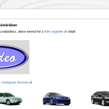
ástárában
ználatához, akkor keresd fel a
Wiki segédlet
oldalt.
nk honlapunk fórumán