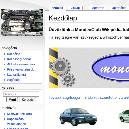
szócikk
vitalap
lapforrás
laptörténet
Kezdőlap
Ugrás:
navigáció
,
keresés
Üdvözlünk a MondeoClub Wikipédia tud
Ha segítségre van szükséged a wikiszoftver has
navigáció
Kezdőlap
Közösségi portál
Aktuális események
Friss változtatások
Lap találomra
Segítség
keresés
További segítségért mindenkit szeretettel váru
eszközök
Mi hivatkozik erre
Kapcsolódó
változtatások