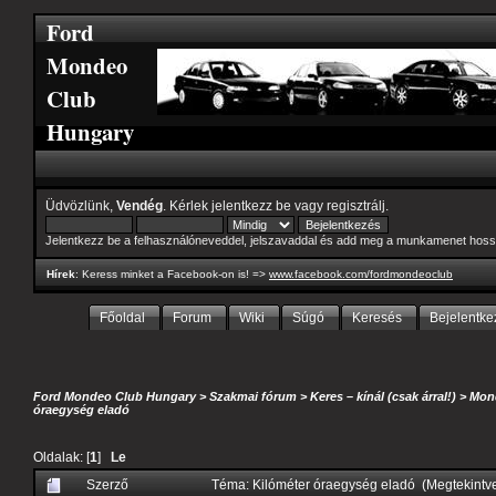
Ford
Mondeo
Club
Hungary
Üdvözlünk,
Vendég
. Kérlek
jelentkezz be
vagy
regisztrálj
.
Jelentkezz be a felhasználóneveddel, jelszavaddal és add meg a munkamenet hoss
Hírek
: Keress minket a Facebook-on is! =>
www.facebook.com/fordmondeoclub
Főoldal
Forum
Wiki
Súgó
Keresés
Bejelentke
Ford Mondeo Club Hungary
>
Szakmai fórum
>
Keres – kínál (csak árral!)
>
Mond
óraegység eladó
Oldalak: [
1
]
Le
Szerző
Téma: Kilóméter óraegység eladó (Megtekintv