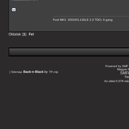
Ford MK3 2003/03,130LE 2.0 TDCI, 6 gang
Oldalak: [
1
]
Fel
Powered by SMF 
Magyar f
Back-n-Black
by
|
Sitemap
TP-crip
SMF
Tin
Az oldal 0.078 más