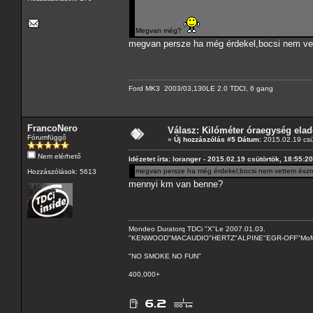
Megvan még?
megvan persze ha még érdekel,bocsi nem vet
Ford MK3 2003/03,130LE 2.0 TDCI, 6 gang
FrancoNero
Válasz: Kilóméter óraegység ela
Fórumfüggő
«
Új hozzászólás #5 Dátum:
2015.02.19 csü
Nem elérhető
Idézetet írta: loranger - 2015.02.19 csütörtök, 18:55:20
megvan persze ha még érdekel,bocsi nem vettem észre
Hozzászólások: 5613
mennyi km van benne?
Mondeo Duratorq TDCi "X"Le 2007.01.03.
"KENWOOD"MACAUDIO"HERTZ"ALPINE"EGR-OFF"MoMo C
"NO SMOKE NO FUN"
400,000+