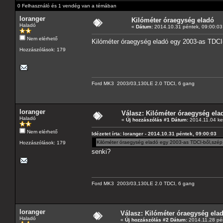
0 Felhasználó és 1 vendég van a témában
loranger
Kilóméter óraegység eladó
Haladó
«
Dátum:
2014.10.31 péntek, 09:00:03
Nem elérhető
Kilóméter óraegység eladó egy 2003-as TDCI-
Hozzászólások: 179
Ford MK3 2003/03,130LE 2.0 TDCI, 6 gang
loranger
Válasz: Kilóméter óraegység ela
Haladó
«
Új hozzászólás #1 Dátum:
2014.11.04 ke
Nem elérhető
Idézetet írta: loranger - 2014.10.31 péntek, 09:00:03
Kilóméter óraegység eladó egy 2003-as TDCI-ből,szép 
Hozzászólások: 179
senki?
Ford MK3 2003/03,130LE 2.0 TDCI, 6 gang
loranger
Válasz: Kilóméter óraegység ela
Haladó
«
Új hozzászólás #2 Dátum:
2014.11.28 pén