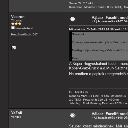
S-max Tit. 2.0 tdci
(korábban: Mondeo Trend 2.0 tdci (mk4), Monde
Vectron
Válasz: Facelift mod
Törzstag
«
Új hozzászólás #107 Dá
Nem elérhető
Idézetet írta: YaZoli - 2019.07.30 kedd, 10
Sziasztok,
Hozzászólások: 547
3 hónap várakozás után július 25-én csütör
Esetleg tudja valaki, hogy Valenciából ho
Köszi.
A Koper-Hegyeshalmot tudom monda
Koper-Graz-Bruck a.d.Mur- Selzthal-
Ha rendben a papirok+megrendelö a
Ex : MKIII 2.0i
Mondeo MKV, ST Line, 5 ajtó, Metallicious
2.0 TDCi, Powershift 210 LE, 450Nm
Jelenleg : Ford Mustang Fastback 2020, Luc
YaZoli
Válasz: Facelift mod
Vendég
«
Új hozzászólás #108 Dá
Szuper, köszi mindenkinek. Már ali