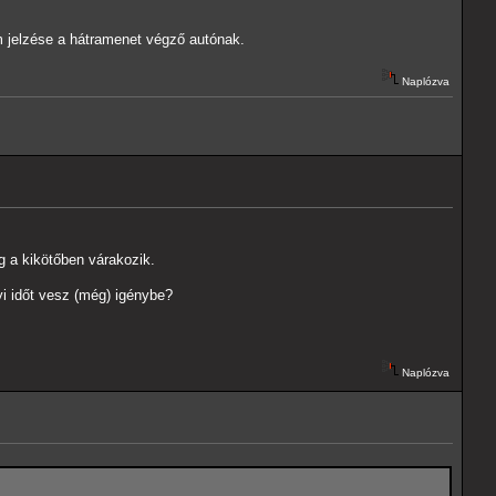
m jelzése a hátramenet végző autónak.
Naplózva
g a kikötőben várakozik.
yi időt vesz (még) igénybe?
Naplózva