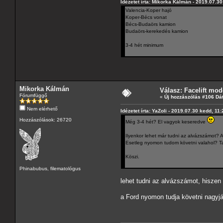
Idézetet írta: Mikorka Kálmán - 2019.07.3
Valencia-Koper hajó
Koper-Bécs vonat
Bécs-Budaörs kamion
Budaörs-kerekedés kamion
3-4 hét minimum
Mikorka Kálmán
Válasz: Facelift mod
Fórumfüggő
«
Új hozzászólás #106 Dá
Nem elérhető
Idézetet írta: YaZoli - 2019.07.30 kedd, 11
Hozzászólások: 26720
Még 3-4 hét? El vagyok keseredve
Ilyenkor lehet már tudni az alvázszámot? 
Esetleg nyomon tudom követni valahol? T
Köszi.
Phinabubus, filematológus
lehet tudni az alvázszámot, hiszen 
a Ford nyomon tudja követni nagyjá