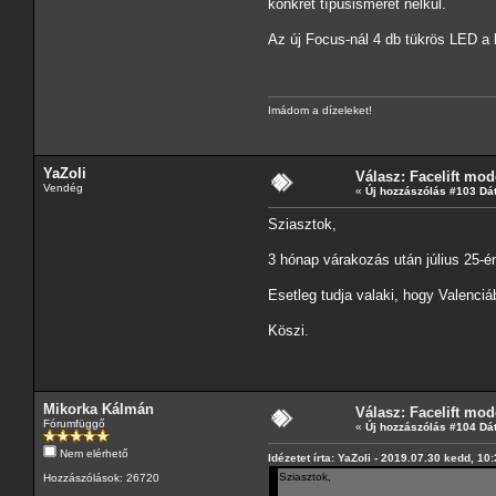
konkrét típusismeret nélkül.
Az új Focus-nál 4 db tükrös LED a
Imádom a dízeleket!
YaZoli
Válasz: Facelift mod
Vendég
«
Új hozzászólás #103 Dá
Sziasztok,
3 hónap várakozás után július 25-én
Esetleg tudja valaki, hogy Valenci
Köszi.
Mikorka Kálmán
Válasz: Facelift mod
Fórumfüggő
«
Új hozzászólás #104 Dá
Nem elérhető
Idézetet írta: YaZoli - 2019.07.30 kedd, 10
Sziasztok,
Hozzászólások: 26720