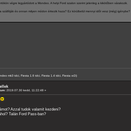
tökön végre legyártódott a Mondeo. A helyi Ford szalon szerint jelenleg a kikötőben várakozik.
va szállítják és onnan milyen módon érkezik haza? Ez körülbelül mennyi időt vesz (még) igénybe?
o mk3 tdci, Fiesta 1.6 tdci, Fiesta 1.4 tdci, Fiesta xr2i)
ellek
tum:
2019.07.30 kedd, 11:22:48 »
zámot? Azzal tudok valamit kezdeni?
ahol? Talán Ford Pass-ban?