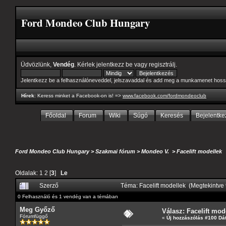
Ford Mondeo Club Hungary
Üdvözlünk,
Vendég
. Kérlek
jelentkezz be
vagy
regisztrálj
.
Jelentkezz be a felhasználóneveddel, jelszavaddal és add meg a munkamenet hoss
Hírek
: Keress minket a Facebook-on is! =>
www.facebook.com/fordmondeoclub
Főoldal
Forum
Wiki
Súgó
Keresés
Bejelentke
Ford Mondeo Club Hungary
>
Szakmai fórum
>
Mondeo V.
>
Facelift modellek
Oldalak:
1
2
[
3
]
Le
Szerző
Téma: Facelift modellek (Megtekintve
0 Felhasználó és 1 vendég van a témában
Meg Győző
Válasz: Facelift mod
Fórumfüggő
«
Új hozzászólás #100 Dá