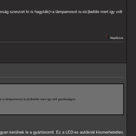
ág szenzort ki is hagyták(+a lámpamosot is-sic)belöle mert igy volt
Naplózva
+a lámpamosot is-sic)belöle mert igy volt gazdaságos.
yan kerülnek le a gyártósorról. Ez a LED-es autóknál kiismerhetetlen,