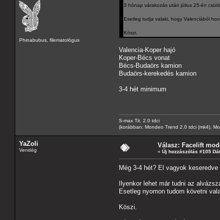
3 hónap várakozás után július 25-én csütör
Esetleg tudja valaki, hogy Valenciából ho
Köszi.
Phinabubus, filematológus
Valencia-Koper hajó
Koper-Bécs vonat
Bécs-Budaörs kamion
Budaörs-kerekedés kamion
3-4 hét minimum
S-max Tit. 2.0 tdci
(korábban: Mondeo Trend 2.0 tdci (mk4), Monde
YaZoli
Válasz: Facelift mod
Vendég
«
Új hozzászólás #105 Dá
Még 3-4 hét? El vagyok keseredve
Ilyenkor lehet már tudni az alvázs
Esetleg nyomon tudom követni val
Köszi.