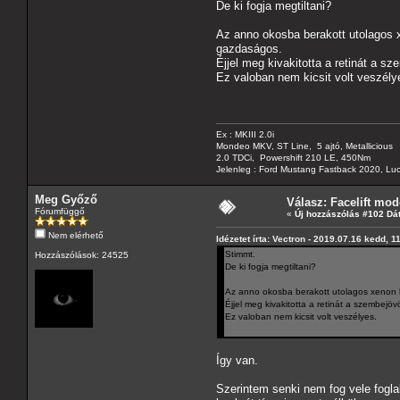
De ki fogja megtiltani?
Az anno okosba berakott utolagos x
gazdaságos.
Éjjel meg kivakitotta a retinát a sz
Ez valoban nem kicsit volt veszély
Ex : MKIII 2.0i
Mondeo MKV, ST Line, 5 ajtó, Metallicious
2.0 TDCi, Powershift 210 LE, 450Nm
Jelenleg : Ford Mustang Fastback 2020, Luc
Meg Győző
Válasz: Facelift mod
Fórumfüggő
«
Új hozzászólás #102 Dá
Nem elérhető
Idézetet írta: Vectron - 2019.07.16 kedd, 1
Stimmt.
Hozzászólások: 24525
De ki fogja megtiltani?
Az anno okosba berakott utolagos xenon l
Éjjel meg kivakitotta a retinát a szembejöv
Ez valoban nem kicsit volt veszélyes.
Így van.
Szerintem senki nem fog vele fogla