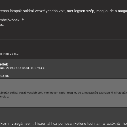
enon lámpák sokkal veszélyesebb volt, mer legyen szép, meg jo, de a magass
embejövönek. /:
es.
id Red V8 5.0.
ellek
tum:
2019.07.16 kedd, 11:27:14 »
1:15:56
ámpák sokkal veszélyesebb volt, mer legyen szép, meg jo, de a magasság szenzort ki is hagyták(
önek. /:
lkozni, vizsgán sem. Hiszen ahhoz pontosan kellene tudni a mai autóknál, hog