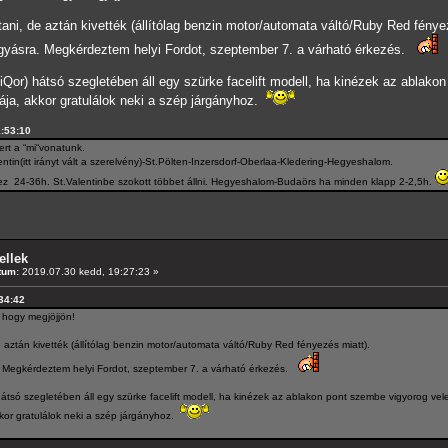
tani, de aztán kivették (állítólag benzin motor/automata váltó/Ruby Red fénye
hagyásra. Megkérdeztem helyi Fordot, szeptember 7. a várható érkezés.
(iQor) hátsó szegletében áll egy szürke facelift modell, ha kinézek az ablak
dája, akkor gratulálok neki a szép járgányhoz.
1:53:10
t a “mi“vonatunk.
ntin(itt irányt vált a szerelvény)-St.Pölten-Inzersdorf-Oberlaa-Kledering-Hegyeshalom.
z 24-36h. St.Valentinbe szokott többet állni. Hegyeshalom-Budaörs ha minden klapp 2-2,5h.
ellek
tum:
2019.07.30 kedd, 19:27:23 »
:34:42
 hogy megjöjjön!
e aztán kivették (állítólag benzin motor/automata váltó/Ruby Red fényezés miatt).
a. Megkérdeztem helyi Fordot, szeptember 7. a várható érkezés.
hátsó szegletében áll egy szürke facelift modell, ha kinézek az ablakon pont szembe vigyorog vel
kkor gratulálok neki a szép járgányhoz.