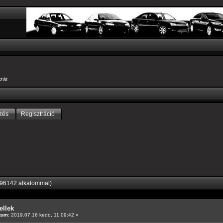
zát
zés
Regisztráció
 96142 alkalommal)
ellek
tum:
2019.07.16 kedd, 11:09:42 »