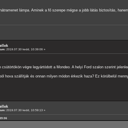
 hátramenet lámpa. Aminek a fő szerepe mégse a jobb látás biztosítás, hane
ellek
tum:
2019.07.30 kedd, 10:39:06 »
 csütörtökön végre legyártódott a Mondeo. A helyi Ford szalon szerint jelenle
ából hova szállítják és onnan milyen módon érkezik haza? Ez körülbelül menn
ellek
tum:
2019.07.30 kedd, 10:59:13 »
:39:06