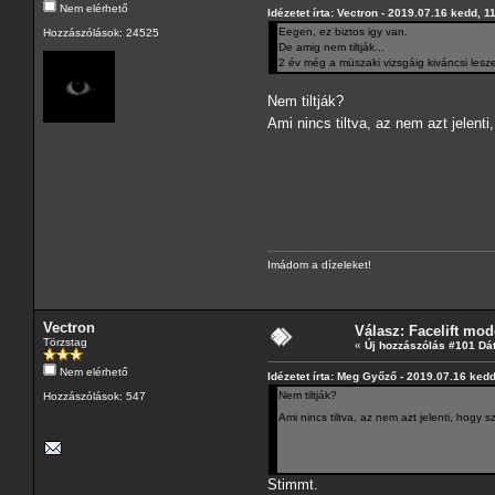
Nem elérhető
Idézetet írta: Vectron - 2019.07.16 kedd, 1
Eegen, ez biztos igy van.
Hozzászólások: 24525
De amig nem tiltják...
2 év még a müszaki vizsgáig kiváncsi lesz
Nem tiltják?
Ami nincs tiltva, az nem azt jelen
Imádom a dízeleket!
Vectron
Válasz: Facelift mod
Törzstag
«
Új hozzászólás #101 Dá
Nem elérhető
Idézetet írta: Meg Győző - 2019.07.16 kedd
Nem tiltják?
Hozzászólások: 547
Ami nincs tiltva, az nem azt jelenti, hogy
Stimmt.