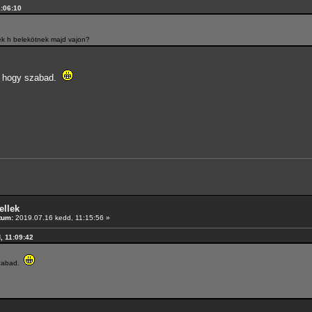
1:06:10
ek h belekötnek majd vajon?
ti, hogy szabad.
ellek
tum:
2019.07.16 kedd, 11:15:56 »
, 11:09:42
 szabad.