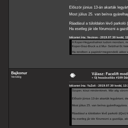
Először június 13-án akarták legyár
Most július 25. van beírva gyárel
Ráadásul a túloldalon lévő parkoló 
Ha esetleg jár ide fórumozni a gaz
Idézetet írta: Vectron - 2019.07.30 kedd, 1
A Koper-Hegyeshalmot tudom mondani, mer
Koper-Graz-Bruck a.d.Mur- Selzthal-St.Vale
Ha rendben a papirok+megrendelö akkor e
Bajkonur
Válasz: Facelift mod
Vendég
«
Új hozzászólás #109 Dá
Idézetet írta: YaZoli - 2019.07.30 kedd, 13
Szuper, köszi mindenkinek. Már alig várom
Először június 13-án akarták legyártani, d
Most július 25. van beírva gyárelhagyásr
Ráadásul a túloldalon lévő parkoló (iQor) 
Ha esetleg jár ide fórumozni a gazdája, a