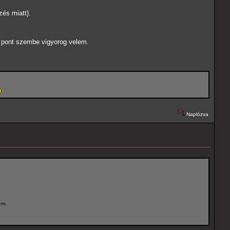
zés miatt).
on pont szembe vigyorog velem.
Naplózva
em.