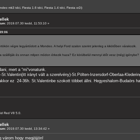
o mk3 tdci, Fiesta 1.6 tdci, Fiesta 1.4 tdci, Fiesta xr2i)
ellek
tum:
2019.07.30 kedd, 11:53:10 »
:39:06
tökön végre legyártódott a Mondeo. A helyi Ford szalon szerint jelenleg a kikötőben várakozik.
va szállítják és onnan milyen módon érkezik haza? Ez körülbelül mennyi időt vesz (még) igénybe?
ni, mert a “mi“vonatunk.
St.Valentin(itt irányt vált a szerelvény)-St.Pölten-Inzersdorf-Oberlaa-Kleder
kkor ez 24-36h. St.Valentinbe szokott többet állni. Hegyeshalom-Budaörs h
id Red V8 5.0.
ellek
tum:
2019.07.30 kedd, 13:34:42 »
g várom hogy megjöjjön!