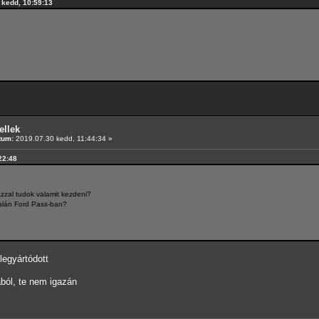
0 kedd, 10:59:13
ellek
tum:
2019.07.30 kedd, 11:44:34 »
:22:48
Azzal tudok valamit kezdeni?
alán Ford Pass-ban?
legyártódott
ból, te nem igazán