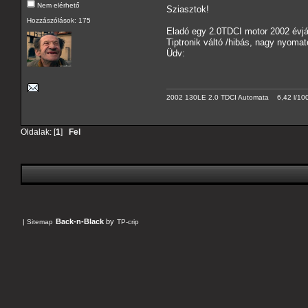
Nem elérhető
Sziasztok!
Hozzászólások: 175
Eladó egy 2.0TDCI motor 2002 évjára
Tiptronik váltó /hibás, nagy nyoma
Üdv:
2002 130LE 2.0 TDCI Automata 6,42 l/10
Oldalak: [
1
]
Fel
Back-n-Black
by
|
Sitemap
TP-crip