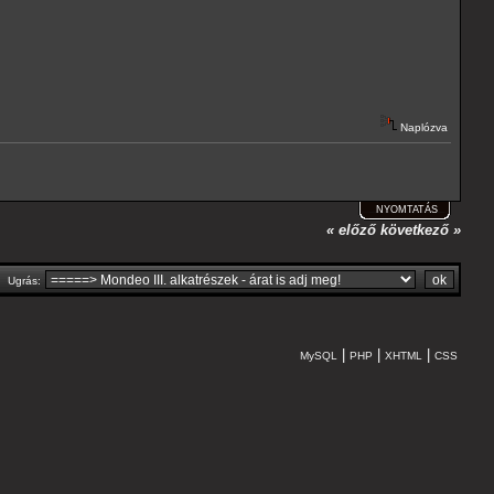
Naplózva
NYOMTATÁS
« előző
következő »
Ugrás:
|
|
|
MySQL
PHP
XHTML
CSS