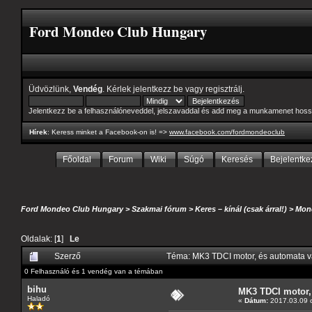
Ford Mondeo Club Hungary
Üdvözlünk,
Vendég
. Kérlek
jelentkezz be
vagy
regisztrálj
.
Jelentkezz be a felhasználóneveddel, jelszavaddal és add meg a munkamenet hoss
Hírek
: Keress minket a Facebook-on is! =>
www.facebook.com/fordmondeoclub
Főoldal
Forum
Wiki
Súgó
Keresés
Bejelentke
Ford Mondeo Club Hungary
>
Szakmai fórum
>
Keres – kínál (csak árral!)
>
Mond
Oldalak: [
1
]
Le
Szerző
Téma: MK3 TDCI motor, és automata v
0 Felhasználó és 1 vendég van a témában
bihu
MK3 TDCI motor, 
Haladó
«
Dátum:
2017.03.09 c