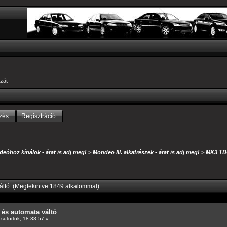
zát
zés
Regisztráció
eóhoz kínálok - árat is adj meg!
>
Mondeo III. alkatrészek - árat is adj meg!
>
MK3 TDC
áltó (Megtekintve 1849 alkalommal)
és automata váltó
sütörtök, 18:38:57 »