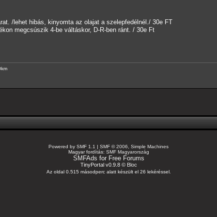
t. /lehet hibás, kinyomta az olajat a szelepfedélnél./ 30e FT
tékon megcsúszik 4-be váltáskor, D-R-ben ránt. / 30e Ft
0km
Powered by SMF 1.1
|
SMF © 2006, Simple Machines
Magyar fordítás:
SMF Magyarország
SMFAds
for
Free Forums
TinyPortal v0.9.8 ©
Bloc
Az oldal 0.515 másodperc alatt készült el 26 lekéréssel.