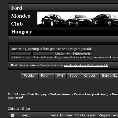
Ford
Mondeo
Club
Hungary
Üdvözlünk,
Vendég
. Kérlek
jelentkezz be
vagy
regisztrálj
.
Jelentkezz be a felhasználóneveddel, jelszavaddal és add meg a munkamenet hoss
Hírek
: Keress minket a Facebook-on is! =>
www.facebook.com/fordmondeoclub
Főoldal
Forum
Wiki
Súgó
Keresés
Bejelentke
Ford Mondeo Club Hungary
>
Szakmai fórum
>
Keres – kínál (csak árral!)
>
Mond
alkatreszek
Oldalak: [
1
]
Le
Szerző
Téma: Mondeo mk3 alkatreszek (Megtekintve 