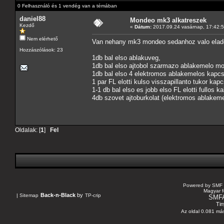
0 Felhasználó és 1 vendég van a témában
daniel88
Mondeo mk3 alkatreszek
Kezdő
«
Dátum:
2017.09.24 vasárnap, 17:42:5
Nem elérhető
Van nehany mk3 mondeo sedanhoz valo elado 
Hozzászólások: 23
1db bal elso ablakuveg,
1db bal elso ajtobol szarmazo ablakemelo mo
1db bal elso 4 elektromos ablakemelos kapcs
1 par FL elotti kulso visszapillanto tukor kap
1-1 db bal elso es jobb elso FL elotti fullos 
4db szovet ajtoburkolat (elektromos ablakeme
Oldalak: [
1
]
Fel
Powered by SMF 
Magyar f
Back-n-Black
by
|
Sitemap
TP-crip
SMF
Tin
Az oldal 0.081 más