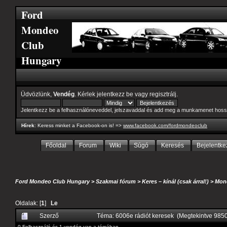
Ford
Mondeo
Club
Hungary
Üdvözlünk,
Vendég
. Kérlek
jelentkezz be
vagy
regisztrálj
.
Jelentkezz be a felhasználóneveddel, jelszavaddal és add meg a munkamenet hoss
Hírek
: Keress minket a Facebook-on is! =>
www.facebook.com/fordmondeoclub
Főoldal
Forum
Wiki
Súgó
Keresés
Bejelentke
Ford Mondeo Club Hungary
>
Szakmai fórum
>
Keres – kínál (csak árral!)
>
Mond
Oldalak: [
1
]
Le
Szerző
Téma: 6006e rádiót keresek (Megtekintve 985
0 Felhasználó és 1 vendég van a témában