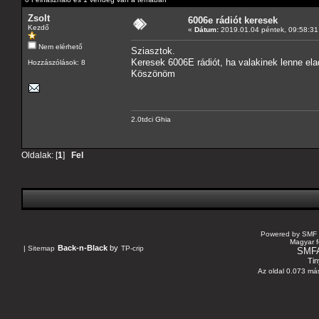
Zsolt
6006e rádiót keresek
Kezdő
«
Dátum:
2019.01.04 péntek, 09:58:31
Nem elérhető
Sziasztok.
Keresek 6006E rádiót, ha valakinek lenne elad
Hozzászólások: 8
Köszönöm
2.0tdci Ghia
Oldalak: [
1
]
Fel
Powered by SMF 
Magyar f
Back-n-Black
by
|
Sitemap
TP-crip
SMF
Tin
Az oldal 0.073 más