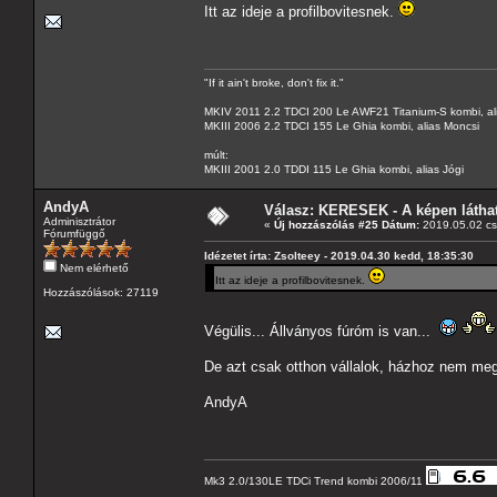
Itt az ideje a profilbovitesnek.
"If it ain't broke, don't fix it."
MKIV 2011 2.2 TDCI 200 Le AWF21 Titanium-S kombi, al
MKIII 2006 2.2 TDCI 155 Le Ghia kombi, alias Moncsi
múlt:
MKIII 2001 2.0 TDDI 115 Le Ghia kombi, alias Jógi
AndyA
Válasz: KERESEK - A képen láthat
Adminisztrátor
«
Új hozzászólás #25 Dátum:
2019.05.02 csü
Fórumfüggő
Idézetet írta: Zsolteey - 2019.04.30 kedd, 18:35:30
Nem elérhető
Itt az ideje a profilbovitesnek.
Hozzászólások: 27119
Végülis... Állványos fúróm is van...
De azt csak otthon vállalok, házhoz nem me
AndyA
Mk3 2.0/130LE TDCi Trend kombi 2006/11