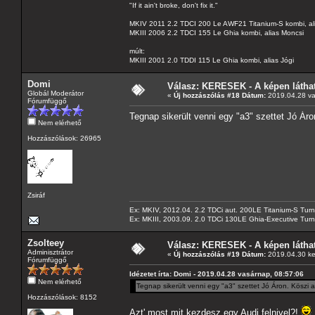
"If it ain't broke, don't fix it."
MKIV 2011 2.2 TDCI 200 Le AWF21 Titanium-S kombi, al
MKIII 2006 2.2 TDCI 155 Le Ghia kombi, alias Moncsi
múlt:
MKIII 2001 2.0 TDDI 115 Le Ghia kombi, alias Jógi
Domi
Válasz: KERESEK - A képen láthat
Globál Moderátor
«
Új hozzászólás #18 Dátum:
2019.04.28 va
Fórumfüggő
Tegnap sikerült venni egy "a3" szettet Jó Áro
Nem elérhető
Hozzászólások: 26965
Zsiráf
Ex: MKIV, 2012.04. 2.2 TDCi aut. 200LE Titanium-S Turn
Ex: MKIII, 2003.09. 2.0 TDCi 130LE Ghia-Executive Turni
Zsolteey
Válasz: KERESEK - A képen láthat
Adminisztrátor
«
Új hozzászólás #19 Dátum:
2019.04.30 ke
Fórumfüggő
Idézetet írta: Domi - 2019.04.28 vasárnap, 08:57:06
Nem elérhető
Tegnap sikerült venni egy "a3" szettet Jó Áron. Köszi a
Hozzászólások: 8152
Azt' most mit kezdesz egy Audi felnivel?!