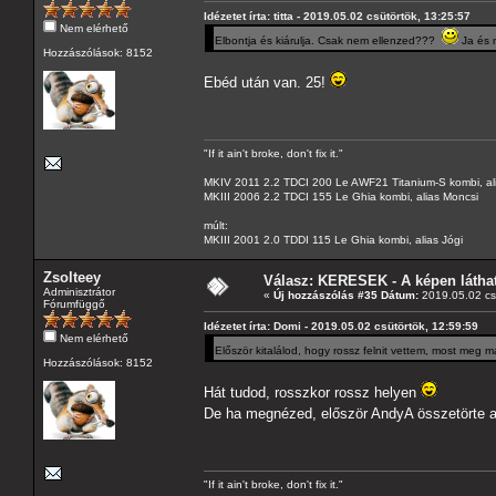
Idézetet írta: titta - 2019.05.02 csütörtök, 13:25:57
Nem elérhető
Elbontja és kiárulja. Csak nem ellenzed???
Ja és 
Hozzászólások: 8152
Ebéd után van. 25!
"If it ain't broke, don't fix it."
MKIV 2011 2.2 TDCI 200 Le AWF21 Titanium-S kombi, al
MKIII 2006 2.2 TDCI 155 Le Ghia kombi, alias Moncsi
múlt:
MKIII 2001 2.0 TDDI 115 Le Ghia kombi, alias Jógi
Zsolteey
Válasz: KERESEK - A képen láthat
Adminisztrátor
«
Új hozzászólás #35 Dátum:
2019.05.02 csü
Fórumfüggő
Idézetet írta: Domi - 2019.05.02 csütörtök, 12:59:59
Nem elérhető
Először kitalálod, hogy rossz felnit vettem, most meg 
Hozzászólások: 8152
Hát tudod, rosszkor rossz helyen
De ha megnézed, először AndyA összetörte az
"If it ain't broke, don't fix it."