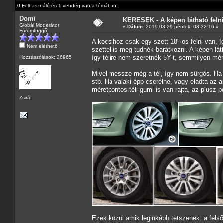
0 Felhasználó és 1 vendég van a témában
Domi
KERESEK - A képen látható felni
Globál Moderátor
«
Dátum:
2019.03.29 péntek, 08:32:16 »
Fórumfüggő
A kocsihoz csak egy szett 18"-os felni van, í
Nem elérhető
szettel is meg tudnék barátkozni. A képen lát
így télire nem szeretnék 5Y-t, semmilyen mér
Hozzászólások: 26965
Mivel messze még a tél, így nem sürgős. Ha le
stb. Ha valaki épp cserélne, vagy eladta az 
méretpontos téli gumi is van rajta, az plusz p
Zsiráf
Ezek közül amik leginkább tetszenek: a felső (