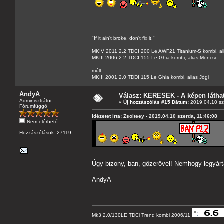
"If it ain't broke, don't fix it."
MKIV 2011 2.2 TDCI 200 Le AWF21 Titanium-S kombi, al
MKIII 2006 2.2 TDCI 155 Le Ghia kombi, alias Moncsi
múlt:
MKIII 2001 2.0 TDDI 115 Le Ghia kombi, alias Jógi
AndyA
Válasz: KERESEK - A képen láthat
Adminisztrátor
«
Új hozzászólás #15 Dátum:
2019.04.10 sz
Fórumfüggő
Idézetet írta: Zsolteey - 2019.04.10 szerda, 11:46:08
Nem elérhető
Hozzászólások: 27119
Úgy bizony, ban, gőzerővel! Nemhogy legyártan
AndyA
Mk3 2.0/130LE TDCi Trend kombi 2006/11