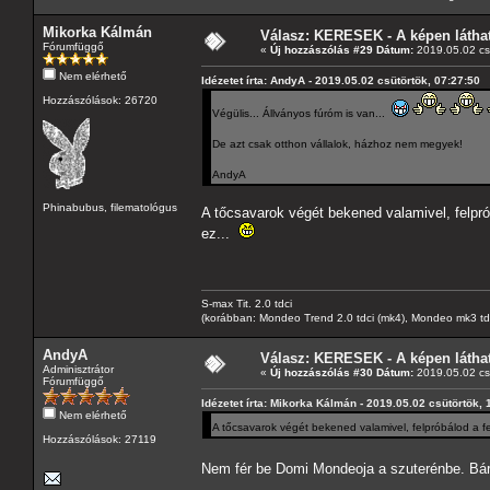
Mikorka Kálmán
Válasz: KERESEK - A képen láthat
Fórumfüggő
«
Új hozzászólás #29 Dátum:
2019.05.02 csü
Nem elérhető
Idézetet írta: AndyA - 2019.05.02 csütörtök, 07:27:50
Hozzászólások: 26720
Végülis... Állványos fúróm is van...
De azt csak otthon vállalok, házhoz nem megyek!
AndyA
Phinabubus, filematológus
A tőcsavarok végét bekened valamivel, felpróbá
ez...
S-max Tit. 2.0 tdci
(korábban: Mondeo Trend 2.0 tdci (mk4), Mondeo mk3 tdci, 
AndyA
Válasz: KERESEK - A képen láthat
Adminisztrátor
«
Új hozzászólás #30 Dátum:
2019.05.02 csü
Fórumfüggő
Idézetet írta: Mikorka Kálmán - 2019.05.02 csütörtök, 
Nem elérhető
A tőcsavarok végét bekened valamivel, felpróbálod a feln
Hozzászólások: 27119
Nem fér be Domi Mondeoja a szuterénbe. Bár 