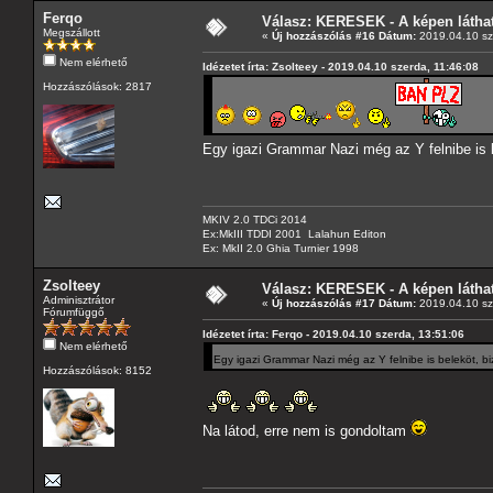
Ferqo
Válasz: KERESEK - A képen láthat
Megszállott
«
Új hozzászólás #16 Dátum:
2019.04.10 sz
Nem elérhető
Idézetet írta: Zsolteey - 2019.04.10 szerda, 11:46:08
Hozzászólások: 2817
Egy igazi Grammar Nazi még az Y felnibe is b
MKIV 2.0 TDCi 2014
Ex:MkIII TDDI 2001 Lalahun Editon
Ex: MkII 2.0 Ghia Turnier 1998
Zsolteey
Válasz: KERESEK - A képen láthat
Adminisztrátor
«
Új hozzászólás #17 Dátum:
2019.04.10 sz
Fórumfüggő
Idézetet írta: Ferqo - 2019.04.10 szerda, 13:51:06
Nem elérhető
Egy igazi Grammar Nazi még az Y felnibe is beleköt, bi
Hozzászólások: 8152
Na látod, erre nem is gondoltam