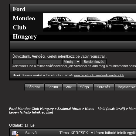
Ford
Mondeo
Club
Hungary
Üdvözlünk,
Vendég
. Kérlek
jelentkezz be
vagy
regisztrálj
.
Jelentkezz be a felhasználóneveddel, jelszavaddal és add meg a munkamenet hoss
Hírek
: Keress minket a Facebook-on is! =>
www.facebook.com/fordmondeoclub
Főoldal
Forum
Wiki
Súgó
Keresés
Bejelentke
Ford Mondeo Club Hungary
>
Szakmai fórum
>
Keres – kínál (csak árral!)
>
Mond
képen látható felnik egyikét
Oldalak: [
1
]
Le
Szerző
Téma: KERESEK - A képen látható felnik egyi