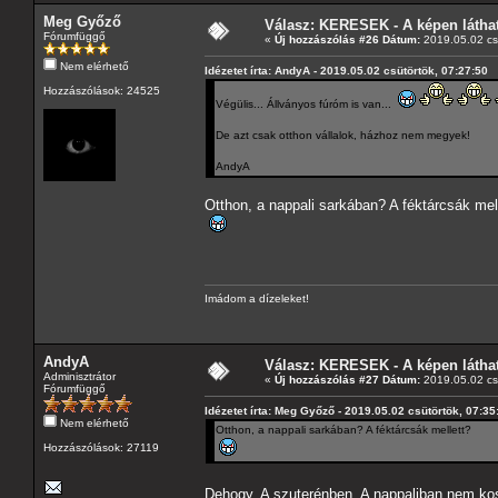
Meg Győző
Válasz: KERESEK - A képen láthat
Fórumfüggő
«
Új hozzászólás #26 Dátum:
2019.05.02 csü
Nem elérhető
Idézetet írta: AndyA - 2019.05.02 csütörtök, 07:27:50
Hozzászólások: 24525
Végülis... Állványos fúróm is van...
De azt csak otthon vállalok, házhoz nem megyek!
AndyA
Otthon, a nappali sarkában? A féktárcsák mel
Imádom a dízeleket!
AndyA
Válasz: KERESEK - A képen láthat
Adminisztrátor
«
Új hozzászólás #27 Dátum:
2019.05.02 csü
Fórumfüggő
Idézetet írta: Meg Győző - 2019.05.02 csütörtök, 07:35
Nem elérhető
Otthon, a nappali sarkában? A féktárcsák mellett?
Hozzászólások: 27119
Dehogy. A szuterénben. A nappaliban nem kos