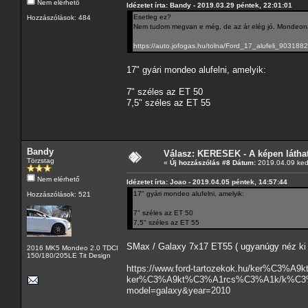
Nem elérhető
Idézetet írta: Bandy - 2019.03.29 péntek, 22:01:01
Esetleg ez?
Hozzászólások: 484
Nem tudom megvan e még, de az ár elég jó. Mondeonak
https://auto.jofogas.hu/tolna/Ford_17_alufeli_903188
17" gyári mondeo alufelni, amelyik:
7" széles az ET 50
7,5" széles az ET 55
Bandy
Válasz: KERESEK - A képen láthat
Törzstag
«
Új hozzászólás #8 Dátum:
2019.04.09 ked
Nem elérhető
Idézetet írta: Joao - 2019.04.05 péntek, 14:57:44
17" gyári mondeo alufelni, amelyik:
Hozzászólások: 521
7" széles az ET 50
7,5" széles az ET 55
SMax / Galaxy 7x17 ET55 ( ugyanúgy néz ki mi
2016 MK5 Mondeo 2.0 TDCI
150/180/205LE Tit Design
https://www.ford-tartozekok.hu/ker%
ker%C3%A9kt%C3%A1rcs%C3%A1k/k%C3%
model=galaxy&year=2010