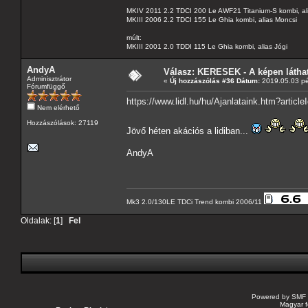
MKIV 2011 2.2 TDCI 200 Le AWF21 Titanium-S kombi, al
MKIII 2006 2.2 TDCI 155 Le Ghia kombi, alias Moncsi
múlt:
MKIII 2001 2.0 TDDI 115 Le Ghia kombi, alias Jógi
AndyA
Válasz: KERESEK - A képen láthat
Adminisztrátor
«
Új hozzászólás #36 Dátum:
2019.05.03 pé
Fórumfüggő
https://www.lidl.hu/hu/Ajanlataink.htm?articl
Nem elérhető
Hozzászólások: 27119
Jövő héten akációs a lidiban...
AndyA
Mk3 2.0/130LE TDCi Trend kombi 2006/11
Oldalak: [
1
]
Fel
Powered by SMF 
Magyar f