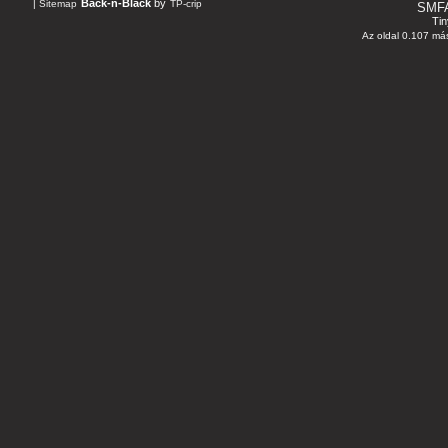
Back-n-Black
by
|
Sitemap
TP-crip
SMF
Tin
Az oldal 0.107 más