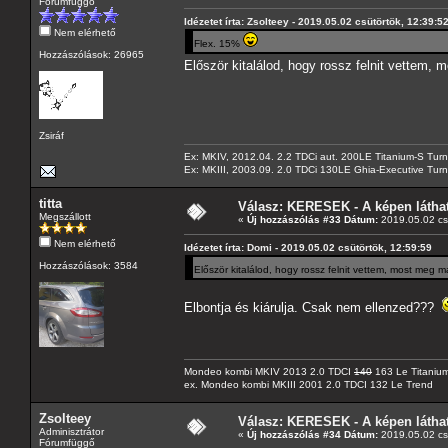
Fórumfüggő
Idézetet írta: Zsolteey - 2019.05.02 csütörtök, 12:39:5
Nem elérhető
Flex. 15%
Hozzászólások: 26965
Először kitalálod, hogy rossz felnit vettem,
Zsiráf
Ex: MKIV, 2012.04. 2.2 TDCi aut. 200LE Titanium-S Turn
Ex: MKIII, 2003.09. 2.0 TDCi 130LE Ghia-Executive Turni
titta
Válasz: KERESEK - A képen láthat
Megszállott
«
Új hozzászólás #33 Dátum:
2019.05.02 csü
Nem elérhető
Idézetet írta: Domi - 2019.05.02 csütörtök, 12:59:59
Hozzászólások: 3584
Először kitalálod, hogy rossz felnit vettem, most meg 
Elbontja és kiárulja. Csak nem ellenzed???
Mondeo kombi MKIV 2013 2.0 TDCI
140
163 Le Titaniu
ex. Mondeo kombi MKIII 2001 2.0 TDCI 132 Le Trend
Zsolteey
Válasz: KERESEK - A képen láthat
Adminisztrátor
«
Új hozzászólás #34 Dátum:
2019.05.02 csü
Fórumfüggő