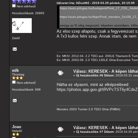
Idézetet írta: HZsolt92 - 2019.03.29 péntek, 20:15:39
Nem elérhető
https://auto.jofogas.hu/budapest/Ford_17_COL_A
Hozzászólások: 26965
https://auto.jofogas.hu/fejer/Ford_mondeo_5x108_1
amúgy az f2 elég megosztó, képeken semmilyen, élőbe
Az elso szep allapotu, csak a fegyverezust s
A 7x3 kullos felni szep. Annak irtam, de nem 
Zsiráf
Ex: MKIV, 2012.04. 2.2 TDCi aut. 200LE Titanium-S Turn
Ex: MKIII, 2003.09. 2.0 TDCi 130LE Ghia-Executive Turni
edk
Válasz: KERESEK - A képen láthat
Törzstag
«
Új hozzászólás #6 Dátum:
2019.03.31 vas
Nem elérhető
Hátha ez olyasmi, mint az elképzelésed:
https://photos.app.goo.gl/tRVPcTST6y4Cds
Hozzászólások: 698
Mondeo 2003 Turnier 2.0 TDCI Ghia (FMBA)
Joao
Válasz: KERESEK - A képen láthat
Haladó
«
Új hozzászólás #7 Dátum:
2019.04.05 pén