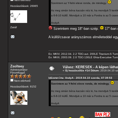
Nem elérhető
Szerintem az Y-felni eleve ronda, de mindegy.
Hozzászólások: 26965
Az meg simán béna kacsán néz ki, ha mondjuk 5 kerékcs
a 6-8-10 küllő. Mondjuk a 10 már a Fordra is az 5 csav
AndyA
Zsiráf
Szerintem meg 18"-ban szép.
17"-ban 
A küllő/csavar arányszámos elméleteddel egyeté
Ex: MKIV, 2012.04. 2.2 TDCi aut. 200LE Titanium-S Turn
Ex: MKIII, 2003.09. 2.0 TDCi 130LE Ghia-Executive Turni
Zsolteey
Válasz: KERESEK - A képen láthat
Adminisztrátor
«
Új hozzászólás #14 Dátum:
2019.04.10 sz
Fórumfüggő
Idézetet írta: AndyA - 2019.04.10 szerda, 07:39:53
Nem elérhető
Szerintem az Y-felni eleve ronda, de mindegy.
Hozzászólások: 8152
Az meg simán béna kacsán néz ki, ha mondjuk 5 kerékcs
a 6-8-10 küllő. Mondjuk a 10 már a Fordra is az 5 csav
AndyA