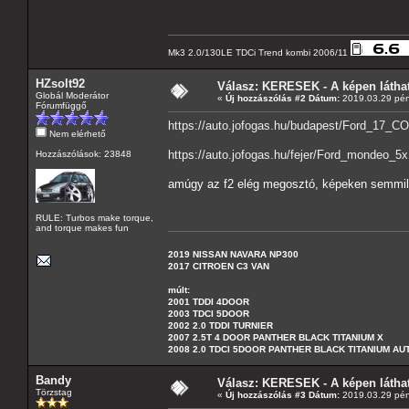
Mk3 2.0/130LE TDCi Trend kombi 2006/11
HZsolt92
Válasz: KERESEK - A képen láthat
Globál Moderátor
«
Új hozzászólás #2 Dátum:
2019.03.29 pén
Fórumfüggő
https://auto.jofogas.hu/budapest/Ford_1
Nem elérhető
https://auto.jofogas.hu/fejer/Ford_mondeo
Hozzászólások: 23848
amúgy az f2 elég megosztó, képeken semmily
RULE: Turbos make torque,
and torque makes fun
2019 NISSAN NAVARA NP300
2017 CITROEN C3 VAN
múlt:
2001 TDDI 4DOOR
2003 TDCI 5DOOR
2002 2.0 TDDI TURNIER
2007 2.5T 4 DOOR PANTHER BLACK TITANIUM X
2008 2.0 TDCI 5DOOR PANTHER BLACK TITANIUM A
Bandy
Válasz: KERESEK - A képen láthat
Törzstag
«
Új hozzászólás #3 Dátum:
2019.03.29 pén