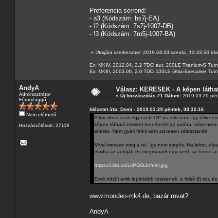
Preferencia sorrend:
- a3 (Kódszám: bs7j-EA)
- f2 (Kódszám: 7s7j-1007-DB)
- f3 (Kódszám: 7m5j-1007-BA)
«
Utoljára szerkesztve: 2019.04.03 szerda, 13:33:50 írt
Ex: MKIV, 2012.04. 2.2 TDCi aut. 200LE Titanium-S Turn
Ex: MKIII, 2003.09. 2.0 TDCi 130LE Ghia-Executive Turni
AndyA
Válasz: KERESEK - A képen láthat
Adminisztrátor
«
Új hozzászólás #1 Dátum:
2019.03.29 pén
Fórumfüggő
Idézetet írta: Domi - 2019.03.29 péntek, 08:32:16
Nem elérhető
A kocsihoz csak egy szett 18"-os felni van, így télire 
képen látható felniket tenném fel az autóra, mást nem 
Hozzászólások: 27119
eltérés. Nem gyári felnit sem szívesen választanék.
Mivel messze még a tél, így nem sürgős. Ha lehet, olyan
eladta az autóját, és megmaradt egy szett, az lenne a 
https://i.ibb.co/LkPG6Lb/felni.jpg
Ezek közül amik leginkább tetszenek: a felső (f) sor, és 
www.mondeo-mk4.de
, bazár rovat?
AndyA