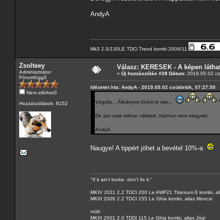
AndyA
Mk3 2.0/130LE TDCi Trend kombi 2006/11
Zsolteey
Válasz: KERESEK - A képen láthat
Adminisztrátor
«
Új hozzászólás #28 Dátum:
2019.05.02 csü
Fórumfüggő
Idézetet írta: AndyA - 2019.05.02 csütörtök, 07:27:50
Nem elérhető
Végülis... Állványos fúróm is van...
Hozzászólások: 8152
De azt csak otthon vállalok, házhoz nem megyek!
AndyA
Naugye! A tippért jöhet a bevétel 10%-a
"If it ain't broke, don't fix it."
MKIV 2011 2.2 TDCI 200 Le AWF21 Titanium-S kombi, al
MKIII 2006 2.2 TDCI 155 Le Ghia kombi, alias Moncsi
múlt:
MKIII 2001 2.0 TDDI 115 Le Ghia kombi, alias Jógi