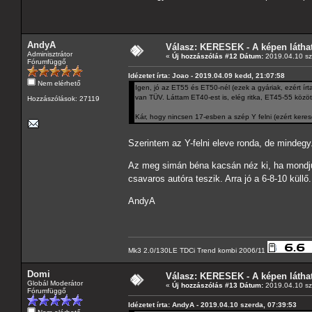
AndyA
Válasz: KERESEK - A képen láthat
Adminisztrátor
«
Új hozzászólás #12 Dátum:
2019.04.10 sz
Fórumfüggő
Idézetet írta: Joao - 2019.04.09 kedd, 21:07:58
Nem elérhető
Igen, jó az ET55 és ET50-nél (ezek a gyáriak, ezért írt
van TÜV. Láttam ET40-est is, elég ritka, ET45-55 között
Hozzászólások: 27119
Kár, hogy nincsen 17-esben a szép Y felni (ezért kere
Szerintem az Y-felni eleve ronda, de mindegy
Az meg simán béna kacsán néz ki, ha mondjuk
csavaros autóra teszik. Arra jó a 6-8-10 küll
AndyA
Mk3 2.0/130LE TDCi Trend kombi 2006/11
Domi
Válasz: KERESEK - A képen láthat
Globál Moderátor
«
Új hozzászólás #13 Dátum:
2019.04.10 sz
Fórumfüggő
Idézetet írta: AndyA - 2019.04.10 szerda, 07:39:53