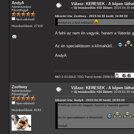
AndyA
Válasz: KERESEK - A képen láthat
Adminisztrátor
«
Új hozzászólás #23 Dátum:
2019.04.30 ke
Fórumfüggő
Idézetet írta: Zsolteey - 2019.04.30 kedd, 16:06:03
Nem elérhető
AndyA és a fúró felkészül
Hozzászólások: 27119
A felni az nem én vagyok, hanem a Vaterás g
Az én specialitásom a klímahűtő...
AndyA
Mk3 2.0/130LE TDCi Trend kombi 2006/11
Zsolteey
Válasz: KERESEK - A képen láthat
Adminisztrátor
«
Új hozzászólás #24 Dátum:
2019.04.30 ke
Fórumfüggő
Idézetet írta: AndyA - 2019.04.30 kedd, 18:03:20
Nem elérhető
A felni az nem én vagyok, hanem a Vaterás gyerek!
Hozzászólások: 8152
Az én specialitásom a klímahűtő...
AndyA