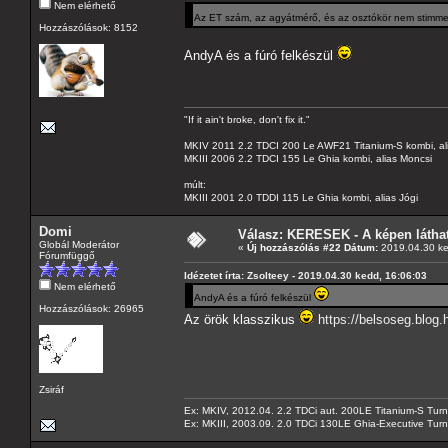
Nem elérhető
Az ET szám, az agyátmérő, és az osztókör nem stimme
Hozzászólások: 8152
AndyA és a fúró felkészül
"If it ain't broke, don't fix it."
MKIV 2011 2.2 TDCI 200 Le AWF21 Titanium-S kombi, al
MKIII 2006 2.2 TDCI 155 Le Ghia kombi, alias Moncsi
múlt:
MKIII 2001 2.0 TDDI 115 Le Ghia kombi, alias Jógi
Domi
Válasz: KERESEK - A képen láthat
Globál Moderátor
«
Új hozzászólás #22 Dátum:
2019.04.30 ke
Fórumfüggő
Idézetet írta: Zsolteey - 2019.04.30 kedd, 16:06:03
Nem elérhető
AndyA és a fúró felkészül
Hozzászólások: 26965
Az örök klasszikus
https://belsoseg.blog.
Zsiráf
Ex: MKIV, 2012.04. 2.2 TDCi aut. 200LE Titanium-S Turn
Ex: MKIII, 2003.09. 2.0 TDCi 130LE Ghia-Executive Turni