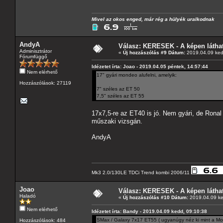
Mivel az okos enged, már rég a hülyék uralkodnak
AndyA
Válasz: KERESEK - A képen láthat
Adminisztrátor
«
Új hozzászólás #9 Dátum:
2019.04.09 ked
Fórumfüggő
Idézetet írta: Joao - 2019.04.05 péntek, 14:57:44
Nem elérhető
17" gyári mondeo alufelni, amelyik:
Hozzászólások: 27119
7" széles az ET 50
7,5" széles az ET 55
17x7,5-re az ET40 is jó. Nem gyári, de Ronal
műszaki vizsgán.
AndyA
Mk3 2.0/130LE TDCi Trend kombi 2006/11
Joao
Válasz: KERESEK - A képen láthat
Haladó
«
Új hozzászólás #10 Dátum:
2019.04.09 ke
Nem elérhető
Idézetet írta: Bandy - 2019.04.09 kedd, 09:10:38
SMax / Galaxy 7x17 ET55 ( ugyanúgy néz ki mint a Mond
Hozzászólások: 484