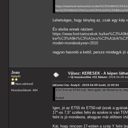
https://www.ford-tartozekok.hu/ker%C3%A9kt%
ker%C3%A9kt%C3%A1rcs%C3%A1k/k%C3%B6nny%C5
Lehetséges, hogy tényleg az, csak egy kép v
Én elsőre ennek néztem
https://www.ford-tartozekok.hu/ker%
ker%C3%A9kt%C3%A1rcs%C3%A1k/k%C3%
model=mondeo&year=2010
nagyon hasonló a kettő, persze mindegyk jó 
Joao
Válasz: KERESEK - A képen láthat
Haladó
«
Új hozzászólás #11 Dátum:
2019.04.09 ke
Nem elérhető
Idézetet írta: AndyA - 2019.04.09 kedd, 11:00:34
17x7,5-re az ET40 is jó. Nem gyári, de Ronal ez is, me
Hozzászólások: 484
AndyA
Igen, jó az ET55 és ET50-nél (ezek a gyáriak
17"-os 7,5" széles felni és ezekre is van TÜV.
felni is jó mondeora, ahogyan már előttem írt
Kár, hogy nincsen 17-esben a szép Y felni (e