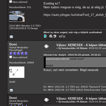
Nem elérhető
Esetleg ez?
Nem tudom megvan e még, de az ár elég jó. 
Hozzászólások: 521
https://auto.jofogas.hu/tolna/Ford_17_alufel
2016 MK5 Mondeo 2.0 TDCI
150/180/205LE Tit Design
Mivel az okos enged, már rég a hülyék uralkodnak
Domi
Válasz: KERESEK - A képen láthat
Globál Moderátor
«
Új hozzászólás #4 Dátum:
2019.03.30 szo
Fórumfüggő
Idézetet írta: AndyA - 2019.03.29 péntek, 19:32:21
Nem elérhető
www.mondeo-mk4.de
, bazár rovat?
Hozzászólások: 26965
AndyA
Koszi, ezt nem ismertem. Majd ranezek.
Zsiráf
Ex: MKIV, 2012.04. 2.2 TDCi aut. 200LE Titanium-S Turn
Ex: MKIII, 2003.09. 2.0 TDCi 130LE Ghia-Executive Turni
Domi
Válasz: KERESEK - A képen láthat
Globál Moderátor
«
Új hozzászólás #5 Dátum:
2019.03.30 szo
Fórumfüggő