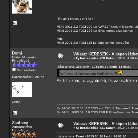
"If it ain't broke, don't fix it."
MKIV 2011 2.2 TDCI 200 Le AWF21 Titanium-S kombi, al
MKIII 2006 2.2 TDCI 155 Le Ghia kombi, alias Moncsi
múlt:
MKIII 2001 2.0 TDDI 115 Le Ghia kombi, alias Jógi
Domi
Válasz: KERESEK - A képen láthat
Globál Moderátor
«
Új hozzászólás #20 Dátum:
2019.04.30 ke
Fórumfüggő
Idézetet írta: Zsolteey - 2019.04.30 kedd, 13:56:50
Nem elérhető
Azt' most mit kezdesz egy Audi felnivel?!
Hozzászólások: 26965
Az ET szám, az agyátmérő, és az osztókör 
Zsiráf
Ex: MKIV, 2012.04. 2.2 TDCi aut. 200LE Titanium-S Turn
Ex: MKIII, 2003.09. 2.0 TDCi 130LE Ghia-Executive Turni
Zsolteey
Válasz: KERESEK - A képen láthat
Adminisztrátor
«
Új hozzászólás #21 Dátum:
2019.04.30 ke
Fórumfüggő
Idézetet írta: Domi - 2019.04.30 kedd, 14:01:30