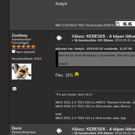
AndyA
Mk3 2.0/130LE TDCi Trend kombi 2006/11
Zsolteey
Válasz: KERESEK - A képen láthat
Adminisztrátor
«
Új hozzászólás #31 Dátum:
2019.05.02 csü
Fórumfüggő
Idézetet írta: AndyA - 2019.05.02 csütörtök, 11:47:09
Nem elérhető
Nem fér be Domi Mondeoja a szuterénbe. Bár erős gázz
Hozzászólások: 8152
AndyA
Flex. 15%
"If it ain't broke, don't fix it."
MKIV 2011 2.2 TDCI 200 Le AWF21 Titanium-S kombi, al
MKIII 2006 2.2 TDCI 155 Le Ghia kombi, alias Moncsi
múlt:
MKIII 2001 2.0 TDDI 115 Le Ghia kombi, alias Jógi
Domi
Válasz: KERESEK - A képen láthat
Globál Moderátor
«
Új hozzászólás #32 Dátum:
2019.05.02 csü