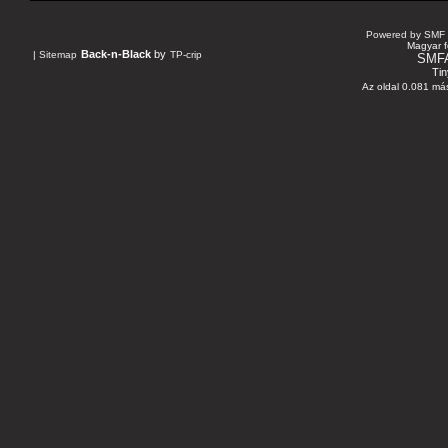
Powered by SMF 
Magyar f
Back-n-Black
by
|
Sitemap
TP-crip
SMF
Tin
Az oldal 0.081 más