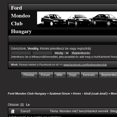
Ford
Mondeo
Club
Hungary
Üdvözlünk,
Vendég
. Kérlek
jelentkezz be
vagy
regisztrálj
.
Jelentkezz be a felhasználóneveddel, jelszavaddal és add meg a munkamenet hoss
Hírek
: Keress minket a Facebook-on is! =>
www.facebook.com/fordmondeoclub
Főoldal
Forum
Wiki
Súgó
Keresés
Bejelentke
Ford Mondeo Club Hungary
>
Szakmai fórum
>
Keres – kínál (csak árral!)
>
Mon
Oldalak: [
1
]
Le
Szerző
Téma: Mondeo mk2 benzintankot vennék (Megt
0 Felhasználó és 1 vendég van a témában