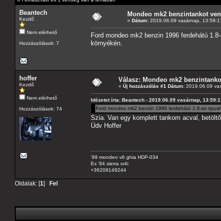
Beantech
Mondeo mk2 benzintankot ve
Kezdő
«
Dátum:
2019.06.09 vasárnap, 13:59:1
Nem elérhető
Ford mondeo mk2 benzin 1996 ferdehátú 1.8-a
környékén.
Hozzászólások: 7
hoffer
Válasz: Mondeo mk2 benzintanko
Kezdő
«
Új hozzászólás #1 Dátum:
2019.06.09 vas
Nem elérhető
Idézetet írta: Beantech - 2019.06.09 vasárnap, 13:59:
Ford mondeo mk2 benzin 1996 ferdehátú 1.8-as tipush
Hozzászólások: 74
Szia. Van egy komplett tankom acval, betöltő
Üdv Hoffer
'99 mondeo v6 ghia HDP-034
Ex '84 sierra xr4i
+36209149244
Oldalak: [
1
]
Fel