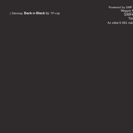
Powered by SMF 
Magyar f
Back-n-Black
by
|
Sitemap
TP-crip
SMF
Tin
Az oldal 0.081 más