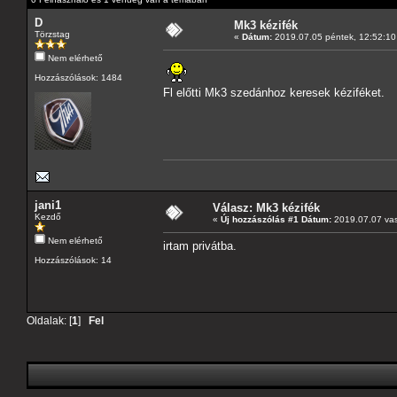
D
Mk3 kézifék
Törzstag
«
Dátum:
2019.07.05 péntek, 12:52:10
Nem elérhető
Hozzászólások: 1484
Fl előtti Mk3 szedánhoz keresek kéziféket.
jani1
Válasz: Mk3 kézifék
Kezdő
«
Új hozzászólás #1 Dátum:
2019.07.07 vas
Nem elérhető
irtam privátba.
Hozzászólások: 14
Oldalak: [
1
]
Fel