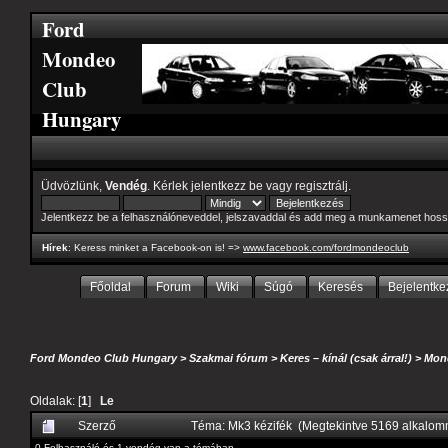
Ford
Mondeo
Club
Hungary
Üdvözlünk,
Vendég
. Kérlek
jelentkezz be
vagy
regisztrálj
.
Jelentkezz be a felhasználóneveddel, jelszavaddal és add meg a munkamenet hoss
Hírek
: Keress minket a Facebook-on is! =>
www.facebook.com/fordmondeoclub
Főoldal
Forum
Wiki
Súgó
Keresés
Bejelentke
Ford Mondeo Club Hungary
>
Szakmai fórum
>
Keres – kínál (csak árral!)
>
Mon
Oldalak: [
1
]
Le
Szerző
Téma: Mk3 kézifék (Megtekintve 5169 alkalom
0 Felhasználó és 1 vendég van a témában